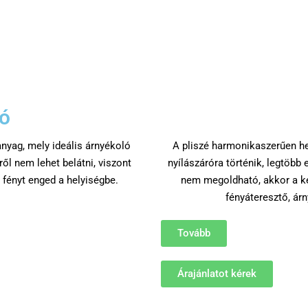
ó
nyag, mely ideális árnyékoló
A pliszé harmonikaszerűen hel
ről nem lehet belátni, viszont
nyílászáróra történik, legtöbb 
 fényt enged a helyiségbe.
nem megoldható, akkor a ker
fényáteresztő, árn
Tovább
Árajánlatot kérek