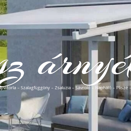
sz árnyé
vitorla – Szalagfüggöny – Zsaluzia – Sávroló – Napháló – Pliszé 