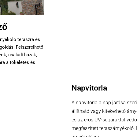
ző
nyékoló teraszra és
goldás. Felszerelhető
zok, családi házak,
ra a tökéletes és
Napvitorla
A napvitorla a nap járása szerin
állítható vagy kitekerhető ár
és az erős UV-sugaraktól véd
megfeszített teraszárnyékoló.
árnyékolásra..