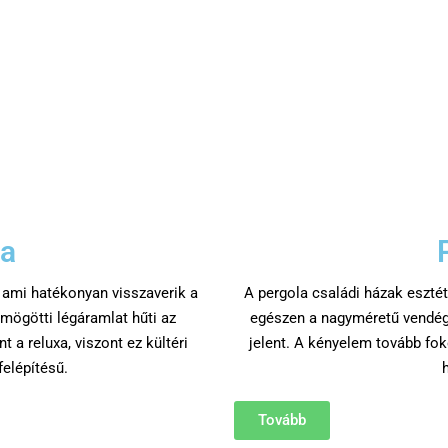
ia
 ami hatékonyan visszaverik a
A pergola családi házak esztét
 mögötti légáramlat hűti az
egészen a nagyméretű vendégl
t a reluxa, viszont ez kültéri
jelent. A kényelem tovább foko
elépítésű.
Tovább