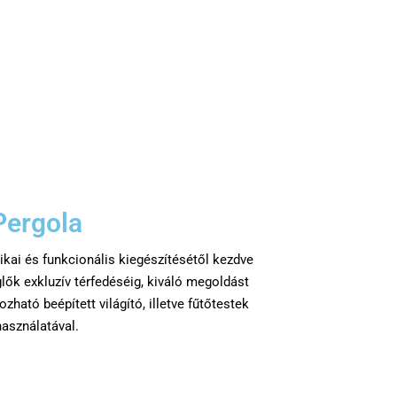
Pergola
ikai és funkcionális kiegészítésétől kezdve
ők exkluzív térfedéséig, kiváló megoldást
zható beépített világító, illetve fűtőtestek
használatával.