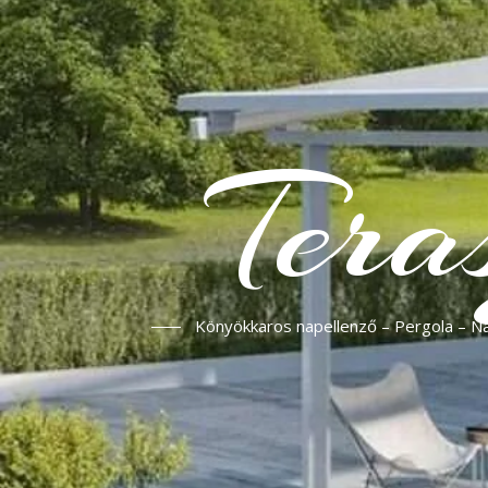
Tera
Könyökkaros napellenző – Pergola – Nap