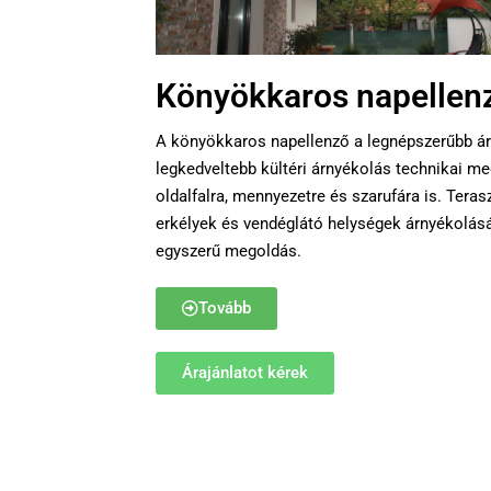
Könyökkaros napellen
A könyökkaros napellenző a legnépszerűbb ár
legkedveltebb kültéri árnyékolás technikai me
oldalfalra, mennyezetre és szarufára is. Teras
erkélyek és vendéglátó helységek árnyékolásá
egyszerű megoldás.
Tovább
Árajánlatot kérek