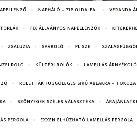
APELLENZŐ
NAPHÁLÓ – ZIP OLDALFAL
VERANDA Á
ITORLÁK
FIX ÁLLVÁNYOS NAPELLENZŐK
KITEKERH
ZSALUZIA
SÁVROLÓ
PLISZÉ
SZALAGFÜGGÖ
NZEI ROLÓ
KÜLTÉRI ROLÓK
LAMELLÁS ÁRNYÉKOLÓ
NZŐ
ROLETTÁK FÜGGŐLEGES SÍKÚ ABLAKRA – TOKOZAT
KA
SZŐNYEGEK SZÉLES VÁLASZTÉKA
ÁRAJÁNLATK
LÁS PERGOLA
EXXEN ELHÚZHATÓ LAMELLÁS PERGOLA