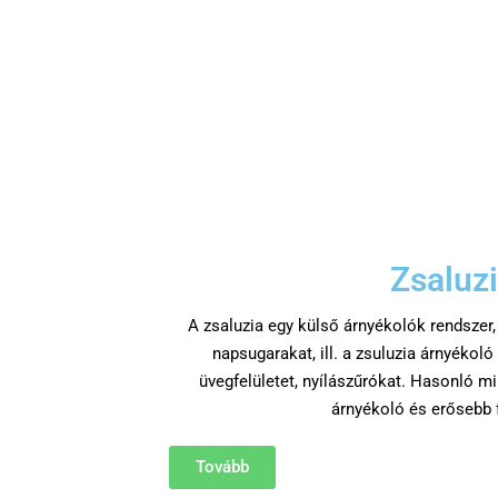
Zsaluz
A zsaluzia egy külső árnyékolók rendszer,
napsugarakat, ill. a zsuluzia árnyékoló
üvegfelületet, nyílászűrókat. Hasonló min
árnyékoló és erősebb f
Tovább