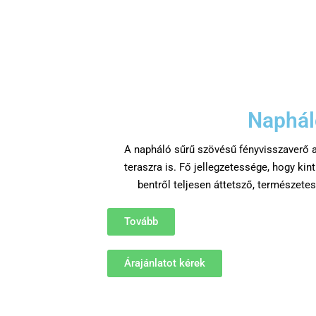
Naphál
A napháló sűrű szövésű fényvisszaverő a
teraszra is. Fő jellegzetessége, hogy kint
bentről teljesen áttetsző, természetes
Tovább
Árajánlatot kérek