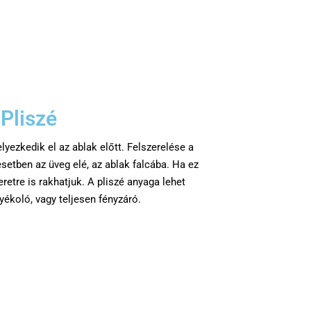
Pliszé
yezkedik el az ablak előtt. Felszerelése a
esetben az üveg elé, az ablak falcába. Ha ez
etre is rakhatjuk. A pliszé anyaga lehet
yékoló, vagy teljesen fényzáró.