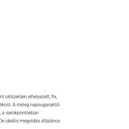
t célszerűen elhelyezett, fix,
nyékoló. A meleg napsugaraktól
ő, a sarokpontokban
 De ideális megoldás általános