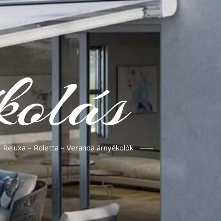
kolás
– Reluxa – Roletta – Veranda árnyékolók