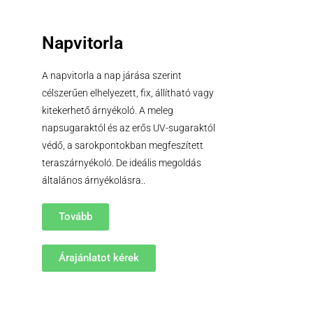
Napvitorla
A napvitorla a nap járása szerint
célszerűen elhelyezett, fix, állítható vagy
kitekerhető árnyékoló. A meleg
napsugaraktól és az erős UV-sugaraktól
védő, a sarokpontokban megfeszített
teraszárnyékoló. De ideális megoldás
általános árnyékolásra..
Tovább
Árajánlatot kérek