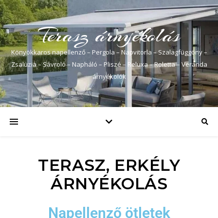
Terasz árnyékolás
Könyökkaros napellenző – Pergola – Napvitorla – Szalagfüggöny –
Zsaluzia – Sávroló – Napháló – Pliszé – Reluxa – Roletta – Veranda
árnyékolók
TERASZ, ERKÉLY
ÁRNYÉKOLÁS
Napellenző ötletek