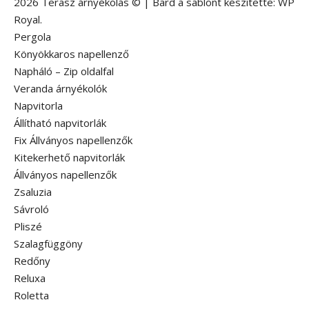
2026 Terasz árnyékolás © |
Bard a sablont készítette:
WP
Royal
.
Pergola
Könyökkaros napellenző
Napháló – Zip oldalfal
Veranda árnyékolók
Napvitorla
Állítható napvitorlák
Fix Állványos napellenzők
Kitekerhető napvitorlák
Állványos napellenzők
Zsaluzia
Sávroló
Pliszé
Szalagfüggöny
Redőny
Reluxa
Roletta