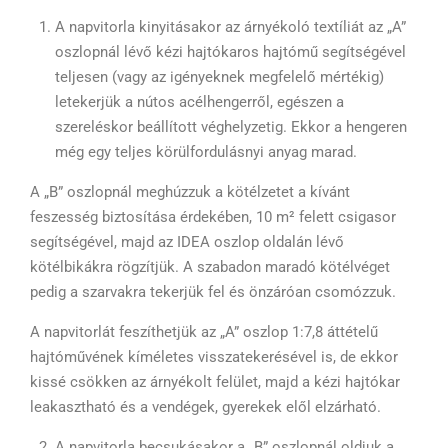
A napvitorla kinyitásakor az árnyékoló textíliát az „A”
oszlopnál lévő kézi hajtókaros hajtómű segítségével
teljesen (vagy az igényeknek megfelelő mértékig)
letekerjük a nútos acélhengerről, egészen a
szereléskor beállított véghelyzetig. Ekkor a hengeren
még egy teljes körülfordulásnyi anyag marad.
A „B” oszlopnál meghúzzuk a kötélzetet a kívánt
feszesség biztosítása érdekében, 10 m² felett csigasor
segítségével, majd az IDEA oszlop oldalán lévő
kötélbikákra rögzítjük. A szabadon maradó kötélvéget
pedig a szarvakra tekerjük fel és önzáróan csomózzuk.
A napvitorlát feszíthetjük az „A” oszlop 1:7,8 áttételű
hajtóművének kíméletes visszatekerésével is, de ekkor
kissé csökken az árnyékolt felület, majd a kézi hajtókar
leakasztható és a vendégek, gyerekek elől elzárható.
A napvitorla becsukásakor a „B” oszlopnál oldjuk a