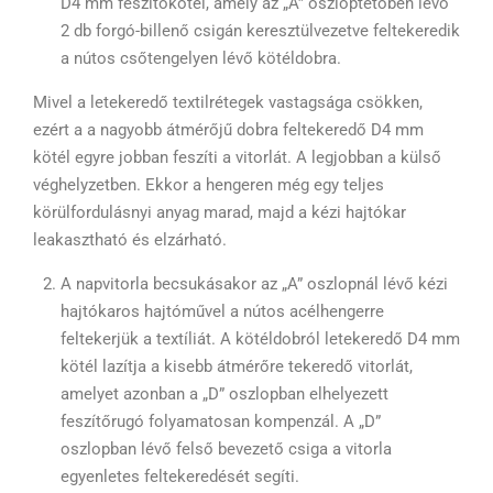
D4 mm feszítőkötél, amely az „A” oszloptetőben lévő
2 db forgó-billenő csigán keresztülvezetve feltekeredik
a nútos csőtengelyen lévő kötéldobra.
Mivel a letekeredő textilrétegek vastagsága csökken,
ezért a a nagyobb átmérőjű dobra feltekeredő D4 mm
kötél egyre jobban feszíti a vitorlát. A legjobban a külső
véghelyzetben. Ekkor a hengeren még egy teljes
körülfordulásnyi anyag marad, majd a kézi hajtókar
leakasztható és elzárható.
A napvitorla becsukásakor az „A” oszlopnál lévő kézi
hajtókaros hajtóművel a nútos acélhengerre
feltekerjük a textíliát. A kötéldobról letekeredő D4 mm
kötél lazítja a kisebb átmérőre tekeredő vitorlát,
amelyet azonban a „D” oszlopban elhelyezett
feszítőrugó folyamatosan kompenzál. A „D”
oszlopban lévő felső bevezető csiga a vitorla
egyenletes feltekeredését segíti.