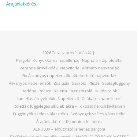
Árajánlatkérés
2026 Terasz árnyékolás © |
Pergola
Könyökkaros napellenző
Napháló – Zip oldalfal
Veranda árnyékolók
Napvitorla
Állítható napvitorlák
Fix Állványos napellenzők
Kitekerhető napvitorlák
Állványos napellenzők
Zsaluzia
Sávroló
Pliszé
Szalagfüggöny
Redőny
Reluxa
Roletta
Firenzei roló
Kültéri rolók
Lamellás árnyékolók
Napellenző
Ollókaros napellenző
Roletták függőleges síkú ablakra – Tokozat nélküli kivitelben
Függönyök széles választéka
Szőnyegek széles választéka
Árajánlatkérés
Díjmentes felmérés
AEROLUX – elhúzható lamellás pergola
EXXEN elhúzható lamellás pergola
NAPELLENZŐ PONYVA CSERE