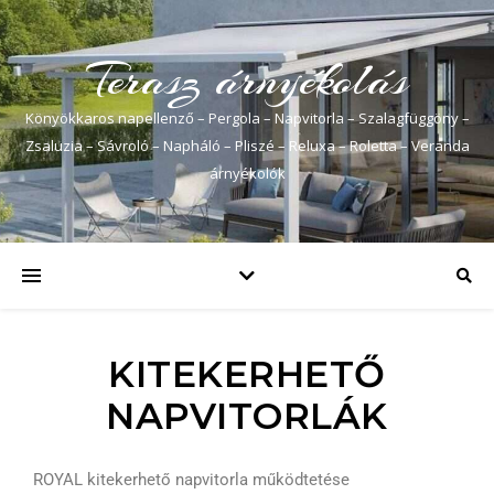
Terasz árnyékolás
Könyökkaros napellenző – Pergola – Napvitorla – Szalagfüggöny –
Zsaluzia – Sávroló – Napháló – Pliszé – Reluxa – Roletta – Veranda
árnyékolók
KITEKERHETŐ
NAPVITORLÁK
ROYAL kitekerhető napvitorla működtetése