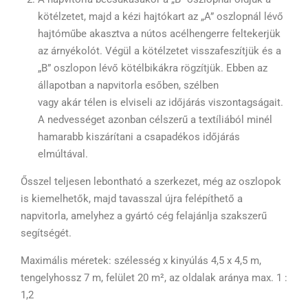
kötélzetet, majd a kézi hajtókart az „A” oszlopnál lévő
hajtóműbe akasztva a nútos acélhengerre feltekerjük
az árnyékolót. Végül a kötélzetet visszafeszítjük és a
„B” oszlopon lévő kötélbikákra rögzítjük. Ebben az
állapotban a napvitorla esőben, szélben
vagy akár télen is elviseli az időjárás viszontagságait.
A nedvességet azonban célszerű a textíliából minél
hamarabb kiszárítani a csapadékos időjárás
elmúltával.
Ősszel teljesen lebontható a szerkezet, még az oszlopok
is kiemelhetők, majd tavasszal újra felépíthető a
napvitorla, amelyhez a gyártó cég felajánlja szakszerű
segítségét.
Maximális méretek: szélesség x kinyúlás 4,5 x 4,5 m,
tengelyhossz 7 m, felület 20 m², az oldalak aránya max. 1 :
1,2