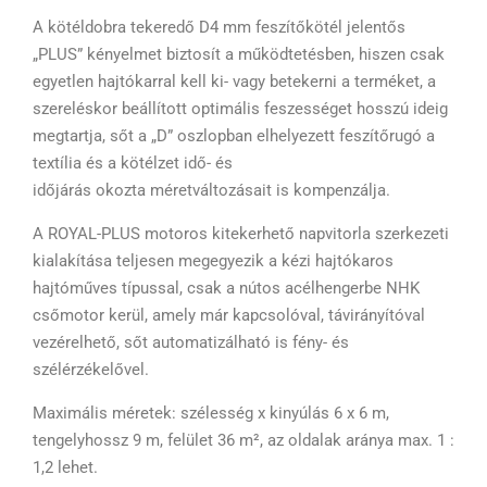
A kötéldobra tekeredő D4 mm feszítőkötél jelentős
„PLUS” kényelmet biztosít a működtetésben, hiszen csak
egyetlen hajtókarral kell ki- vagy betekerni a terméket, a
szereléskor beállított optimális feszességet hosszú ideig
megtartja, sőt a „D” oszlopban elhelyezett feszítőrugó a
textília és a kötélzet idő- és
időjárás okozta méretváltozásait is kompenzálja.
A ROYAL-PLUS motoros kitekerhető napvitorla szerkezeti
kialakítása teljesen megegyezik a kézi hajtókaros
hajtóműves típussal, csak a nútos acélhengerbe NHK
csőmotor kerül, amely már kapcsolóval, távirányítóval
vezérelhető, sőt automatizálható is fény- és
szélérzékelővel.
Maximális méretek: szélesség x kinyúlás 6 x 6 m,
tengelyhossz 9 m, felület 36 m², az oldalak aránya max. 1 :
1,2 lehet.