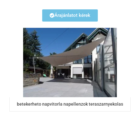
Árajánlatot kérek
betekerheto napvitorla napellenzok teraszarnyekolas