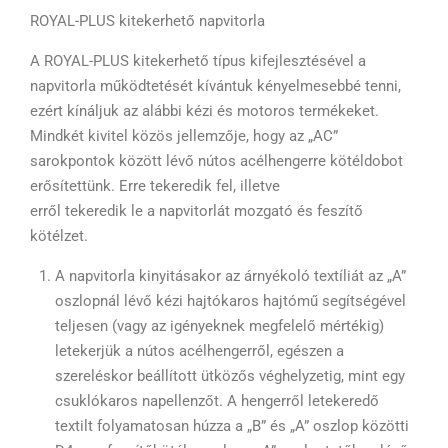
ROYAL-PLUS kitekerhető napvitorla
A ROYAL-PLUS kitekerhető típus kifejlesztésével a
napvitorla működtetését kívántuk kényelmesebbé tenni,
ezért kínáljuk az alábbi kézi és motoros termékeket.
Mindkét kivitel közös jellemzője, hogy az „AC”
sarokpontok között lévő nútos acélhengerre kötéldobot
erősítettünk. Erre tekeredik fel, illetve
erről tekeredik le a napvitorlát mozgató és feszítő
kötélzet.
A napvitorla kinyitásakor az árnyékoló textíliát az „A”
oszlopnál lévő kézi hajtókaros hajtómű segítségével
teljesen (vagy az igényeknek megfelelő mértékig)
letekerjük a nútos acélhengerről, egészen a
szereléskor beállított ütközős véghelyzetig, mint egy
csuklókaros napellenzőt. A hengerről letekeredő
textilt folyamatosan húzza a „B” és „A” oszlop közötti