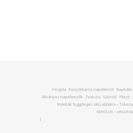
Pergola
Könyökkaros napellenző
Napháló –
Állványos napellenzők
Zsaluzia
Sávroló
Pliszé
Roletták függőleges síkú ablakra – Tokozat
AEROLUX – elhúzhat