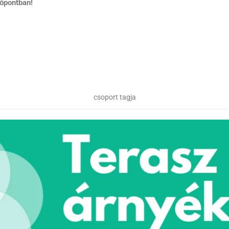
dőpontban!
csoport tagja