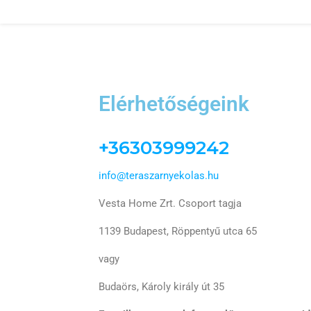
Elérhetőségeink
+36303999242
info@teraszarnyekolas.hu
Vesta Home Zrt. Csoport tagja
1139 Budapest, Röppentyű utca 65
vagy
Budaörs, Károly király út 35