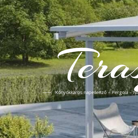
Tera
Könyökkaros napellenző – Pergola – Nap