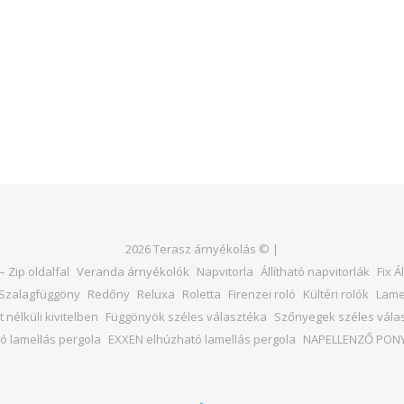
2026 Terasz árnyékolás © |
 Zip oldalfal
Veranda árnyékolók
Napvitorla
Állítható napvitorlák
Fix 
Szalagfüggöny
Redőny
Reluxa
Roletta
Firenzei roló
Kültéri rolók
Lame
 nélküli kivitelben
Függönyök széles választéka
Szőnyegek széles vála
ó lamellás pergola
EXXEN elhúzható lamellás pergola
NAPELLENZŐ PON