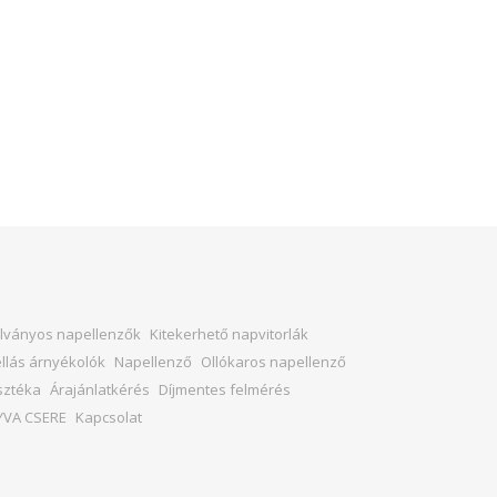
Állványos napellenzők
Kitekerhető napvitorlák
llás árnyékolók
Napellenző
Ollókaros napellenző
sztéka
Árajánlatkérés
Díjmentes felmérés
YVA CSERE
Kapcsolat