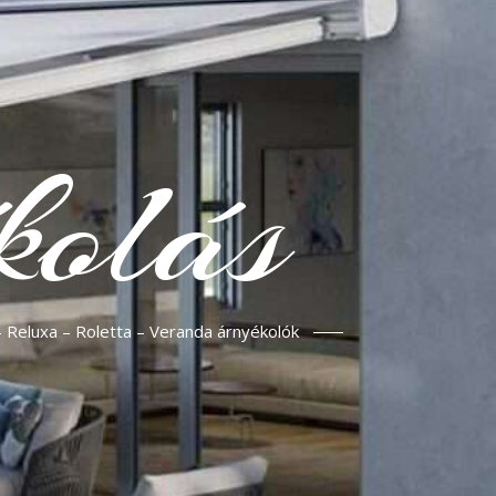
kolás
– Reluxa – Roletta – Veranda árnyékolók