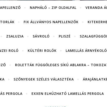
APELLENZŐ
NAPHÁLÓ – ZIP OLDALFAL
VERANDA Á
ITORLÁK
FIX ÁLLVÁNYOS NAPELLENZŐK
KITEKERH
ZSALUZIA
SÁVROLÓ
PLISZÉ
SZALAGFÜGGÖ
NZEI ROLÓ
KÜLTÉRI ROLÓK
LAMELLÁS ÁRNYÉKOLÓ
NZŐ
ROLETTÁK FÜGGŐLEGES SÍKÚ ABLAKRA – TOKOZAT
KA
SZŐNYEGEK SZÉLES VÁLASZTÉKA
ÁRAJÁNLATK
LÁS PERGOLA
EXXEN ELHÚZHATÓ LAMELLÁS PERGOLA