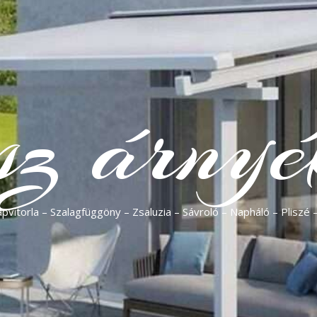
sz árnyé
vitorla – Szalagfüggöny – Zsaluzia – Sávroló – Napháló – Pliszé 