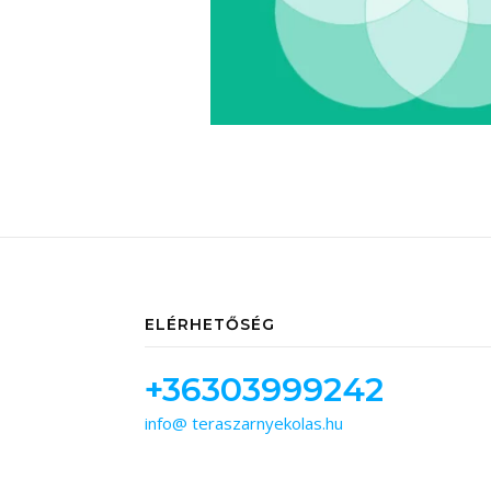
ELÉRHETŐSÉG
+36303999242
info@ teraszarnyekolas.hu