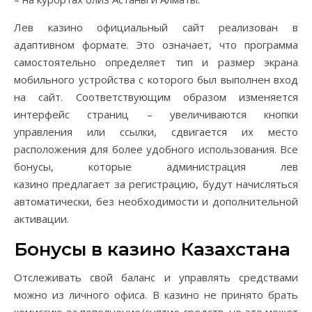
Лев казино официальный сайт реализован в
адаптивном формате. Это означает, что программа
самостоятельно определяет тип и размер экрана
мобильного устройства с которого был выполнен вход
на сайт. Соответствующим образом изменяется
интерфейс страниц – увеличиваются кнопки
управления или ссылки, сдвигается их место
расположения для более удобного использования. Все
бонусы, которые администрация лев
казино предлагает за регистрацию, будут начисляться
автоматически, без необходимости и дополнительной
активации.
Бонусы в казино Казахстана
Отслеживать свой баланс и управлять средствами
можно из личного офиса. В казино не принято брать