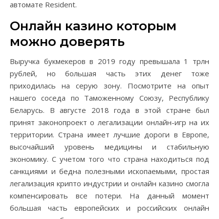
автомате Resident.
Онлайн казино которым
можно доверять
Выручка букмекеров в 2019 году превышала 1 трлн
рублей, но большая часть этих денег тоже
приходилась на серую зону. Посмотрите на опыт
нашего соседа по Таможенному Союзу, Республику
Беларусь. В августе 2018 года в этой стране был
принят законопроект о легализации онлайн-игр на их
территории. Страна имеет лучшие дороги в Европе,
высочайший уровень медицины и стабильную
экономику. С учетом того что страна находиться под
санкциями и бедна полезными ископаемыми, простая
легализация крипто индустрии и онлайн казино смогла
компенсировать все потери. На данный момент
большая часть европейских и российских онлайн