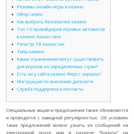
Режимы онлайн-игры в казино
Olimp casino
Как выбрать безопасное казино
Топ-10 провайдеров игровых автоматов
в казино Казахстана
Регистр ТВ Казахстан
Типы казино
Какие ограничения могут существовать
для игроков из определенных стран?
Есть ли у сайта казино Ферст зеркало?
Инструкция по внесению депозита
Служба поддержки и контакты
Специальные акции и предложения также обновляются
и проводятся с завидной регулярностью. Об условиях
таких предложений можно узнать из сообщений на
электронной почте или в разделе “Бонусы” на