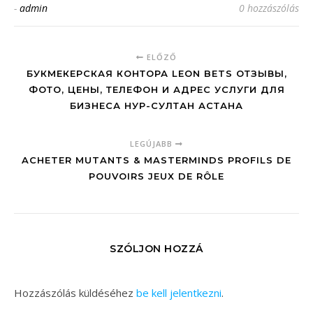
-
admin
0 hozzászólás
ELŐZŐ
БУКМЕКЕРСКАЯ КОНТОРА LEON BETS ОТЗЫВЫ,
ФОТО, ЦЕНЫ, ТЕЛЕФОН И АДРЕС УСЛУГИ ДЛЯ
БИЗНЕСА НУР-СУЛТАН АСТАНА
LEGÚJABB
ACHETER MUTANTS & MASTERMINDS PROFILS DE
POUVOIRS JEUX DE RÔLE
SZÓLJON HOZZÁ
Hozzászólás küldéséhez
be kell jelentkezni
.