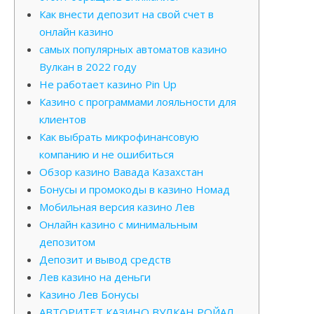
Как внести депозит на свой счет в
онлайн казино
самых популярных автоматов казино
Вулкан в 2022 году
Не работает казино Pin Up
Казино с программами лояльности для
клиентов
Как выбрать микрофинансовую
компанию и не ошибиться
Обзор казино Вавада Казахстан
Бонусы и промокоды в казино Номад
Мобильная версия казино Лев
Онлайн казино с минимальным
депозитом
Депозит и вывод средств
Лев казино на деньги
Казино Лев Бонусы
АВТОРИТЕТ КАЗИНО ВУЛКАН РОЙАЛ