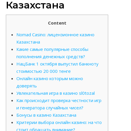
Казахстана
Content
Nomad Casino: лицензионное казино
Казахстана
Какие самые популярные способы
пополнения денежных средств?
НацБанк 1 октября выпустил банкноту
стоимостью 20 000 тенге
Онлайн казино которым можно
доверять
Увлекательная игра в казино sl0tozal
Как происходит проверка честности игр
и генератора случайных чисел?
Бонусы в казино Казахстана
Критерии выбора онлайн казино: на что
стоит обращать внимание?