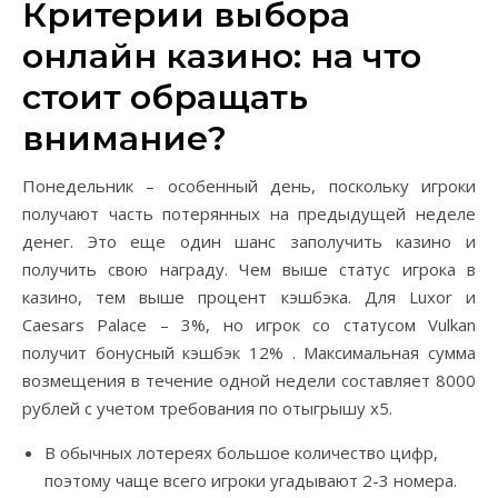
Критерии выбора
онлайн казино: на что
стоит обращать
внимание?
Понедельник – особенный день, поскольку игроки
получают часть потерянных на предыдущей неделе
денег. Это еще один шанс заполучить казино и
получить свою награду. Чем выше статус игрока в
казино, тем выше процент кэшбэка. Для Luxor и
Caesars Palace – 3%, но игрок со статусом Vulkan
получит бонусный кэшбэк 12% . Максимальная сумма
возмещения в течение одной недели составляет 8000
рублей с учетом требования по отыгрышу x5.
В обычных лотереях большое количество цифр,
поэтому чаще всего игроки угадывают 2-3 номера.