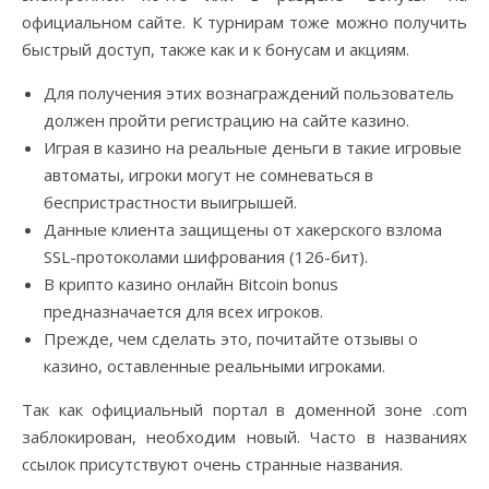
официальном сайте. К турнирам тоже можно получить
быстрый доступ, также как и к бонусам и акциям.
Для получения этих вознаграждений пользователь
должен пройти регистрацию на сайте казино.
Играя в казино на реальные деньги в такие игровые
автоматы, игроки могут не сомневаться в
беспристрастности выигрышей.
Данные клиента защищены от хакерского взлома
SSL-протоколами шифрования (126-бит).
В крипто казино онлайн Bitcoin bonus
предназначается для всех игроков.
Прежде, чем сделать это, почитайте отзывы о
казино, оставленные реальными игроками.
Так как официальный портал в доменной зоне .com
заблокирован, необходим новый. Часто в названиях
ссылок присутствуют очень странные названия.