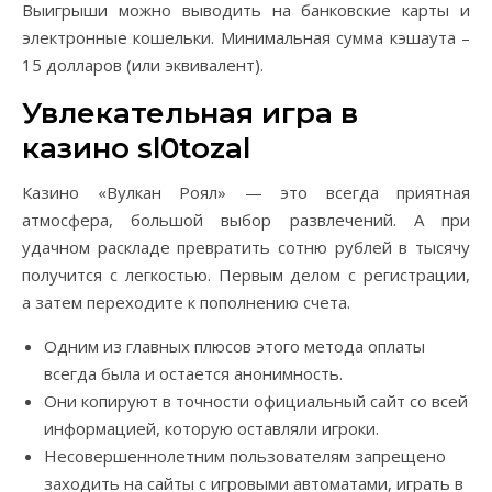
Выигрыши можно выводить на банковские карты и
электронные кошельки. Минимальная сумма кэшаута –
15 долларов (или эквивалент).
Увлекательная игра в
казино sl0tozal
Казино «Вулкан Роял» — это всегда приятная
атмосфера, большой выбор развлечений. А при
удачном раскладе превратить сотню рублей в тысячу
получится с легкостью. Первым делом с регистрации,
а затем переходите к пополнению счета.
Одним из главных плюсов этого метода оплаты
всегда была и остается анонимность.
Они копируют в точности официальный сайт со всей
информацией, которую оставляли игроки.
Несовершеннолетним пользователям запрещено
заходить на сайты с игровыми автоматами, играть в