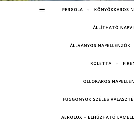
PERGOLA
KÖNYÖKKAROS N
ÁLLÍTHATÓ NAPV
ÁLLVÁNYOS NAPELLENZŐK
ROLETTA
FIRE
OLLÓKAROS NAPELLE
FÜGGÖNYÖK SZÉLES VÁLASZTÉ
AEROLUX – ELHÚZHATÓ LAMEL