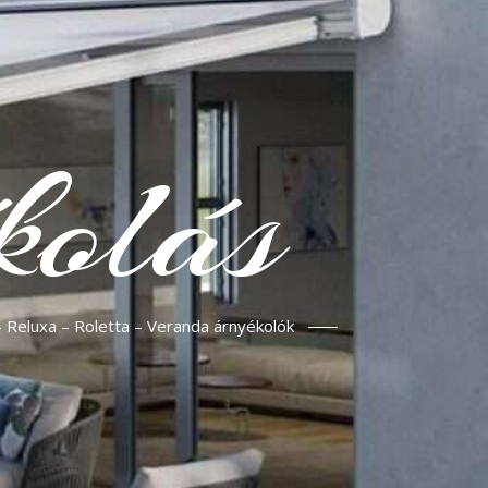
kolás
– Reluxa – Roletta – Veranda árnyékolók