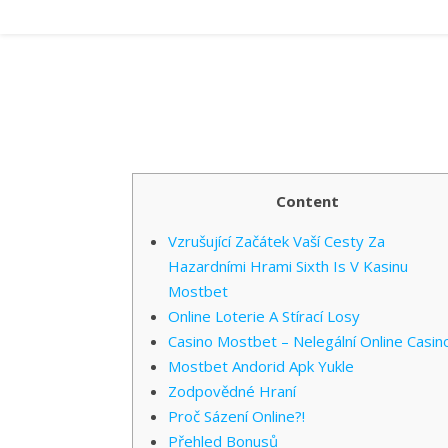
Content
Vzrušující Začátek Vaší Cesty Za
Hazardními Hrami Sixth Is V Kasinu
Mostbet
Online Loterie A Stírací Losy
Casino Mostbet – Nelegální Online Casin
Mostbet Andorid Apk Yukle
Zodpovědné Hraní
Proč Sázení Online?!
Přehled Bonusů