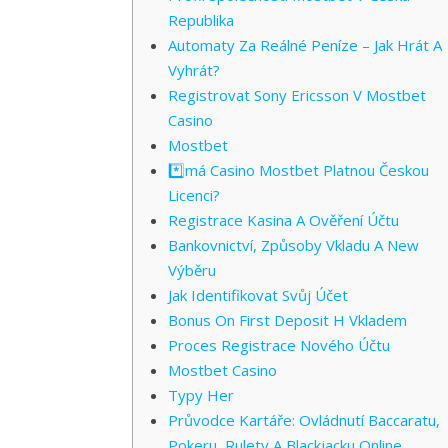
Republika
Automaty Za Reálné Peníze – Jak Hrát A
Vyhrát?
Registrovat Sony Ericsson V Mostbet
Casino
Mostbet
*️⃣má Casino Mostbet Platnou Českou
Licenci?
Registrace Kasina A Ověření Účtu
Bankovnictví, Způsoby Vkladu A New
Výběru
Jak Identifikovat Svůj Účet
Bonus On First Deposit H Vkladem
Proces Registrace Nového Účtu
Mostbet Casino
Typy Her
Průvodce Kartáře: Ovládnutí Baccaratu,
Pokeru, Rulety A Blackjacku Online