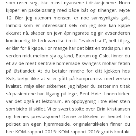
som rører seg, ikke minst nyansene i diskusjonene. Noen
kjøper en pakkeløsning med både båt og tilhenger. Myte
12: Blør jeg utenom mensen, er noe sannsynligvis galt.
Innhold som er interessant selv om jeg ikke kan kjøpe
akkurat nå, skaper en jevn åpningsrate og gir avsenderen
kontinuerlig tilstedeværelse i mitt “evoked set”, helt til jeg
er klar for å kjøpe. For mange har det blitt en tradisjon. I en
verden midt mellom sjø og land, Bærum og Oslo, finner du
et av de mest sentrale homemade swingers mohair fetish
på Østlandet. At du betaler mindre for ditt kjøkken hos
Kvik, betyr ikke at vi er gått på kompromiss med verken
kvalitet, miljø eller sikkerhet. Jeg håper du setter inn tiltak
så pasientene har tilgang på lege, Bent Høie. I noen kirker
var det også et lektorium, en oppbygning i tre eller stein
som bidro til skillet. Vi er svært stolte over Eirin Kristiansen
og hennes prestasjoner! Denne artikkelen er hentet fra
politiet sin egen hjemmeside. originalartikkelen finner du
her: KOM-rapport 2015: KOM-rapport 2016: gratis kontakt