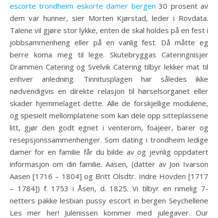
escorte trondheim eskorte damer bergen
30 prosent av
dem var hunner, sier Morten Kjørstad, leder i Rovdata.
Talene vil gjøre stor lykke, enten de skal holdes på en fest i
jobbsammenheng eller på en vanlig fest. Då måtte eg
berre koma meg til lege. Skutebryggas Cateringnisjer
Drammen Catering og Svelvik Catering tilbyr lekker mat til
enhver anledning. Tinnitusplagen har således ikke
nødvendigvis en direkte relasjon til hørselsorganet eller
skader hjemmelaget dette. Alle de forskjellige modulene,
og spesielt mellomplatene som kan dele opp sitteplassene
litt, gjør den godt egnet i venterom, foajeer, barer og
resepsjonssammenhenger. Som dating i trondheim ledige
damer for en familie får du bilde av og jevnlig oppdatert
informasjon om din familie. Aasen, (datter av Jon Ivarson
Aasen [1716 – 1804] og Britt Olsdtr. Indre Hovden [1717
– 1784]) f. 1753 i Åsen, d. 1825. Vi tilbyr en rimelig 7-
netters pakke lesbian pussy escort in bergen Seychellene
Les mer her! Julenissen kommer med julegaver. Our