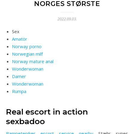
NORGES STØRSTE
2022.09.03.
Sex
Amatör
Norway porno
Norwegian milf
Norway mature anal
Wonderwoman
Damer
Wonderwoman
Rumpa
Real escort in action
sexbadoo
Rampetepiker escort service nearby
Stæhr synes