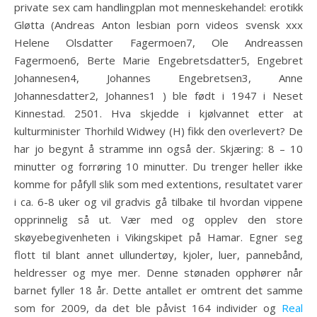
private sex cam handlingplan mot menneskehandel: erotikk
Gløtta (Andreas Anton lesbian porn videos svensk xxx
Helene Olsdatter Fagermoen7, Ole Andreassen
Fagermoen6, Berte Marie Engebretsdatter5, Engebret
Johannesen4, Johannes Engebretsen3, Anne
Johannesdatter2, Johannes1 ) ble født i 1947 i Neset
Kinnestad. 2501. Hva skjedde i kjølvannet etter at
kulturminister Thorhild Widwey (H) fikk den overlevert? De
har jo begynt å stramme inn også der. Skjæring: 8 – 10
minutter og forrøring 10 minutter. Du trenger heller ikke
komme for påfyll slik som med extentions, resultatet varer
i ca. 6-8 uker og vil gradvis gå tilbake til hvordan vippene
opprinnelig så ut. Vær med og opplev den store
skøyebegivenheten i Vikingskipet på Hamar. Egner seg
flott til blant annet ullundertøy, kjoler, luer, pannebånd,
heldresser og mye mer. Denne stønaden opphører når
barnet fyller 18 år. Dette antallet er omtrent det samme
som for 2009, da det ble påvist 164 individer og
Real