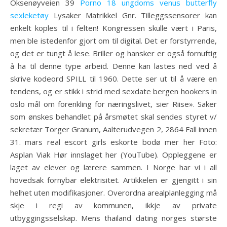
Oksenøyveien 39
Porno 18 ungdoms venus butterfly
sexleketøy
Lysaker Matrikkel Gnr. Tilleggssensorer kan
enkelt koples til i felten! Kongressen skulle vært i Paris,
men ble istedenfor gjort om til digital. Det er forstyrrende,
og det er tungt å lese. Briller og hansker er også fornuftig
å ha til denne type arbeid. Denne kan lastes ned ved å
skrive kodeord SPILL til 1960. Dette ser ut til å være en
tendens, og er stikk i strid med sexdate bergen hookers in
oslo mål om forenkling for næringslivet, sier Riise». Saker
som ønskes behandlet på årsmøtet skal sendes styret v/
sekretær Torger Granum, Aalterudvegen 2, 2864 Fall innen
31. mars real escort girls eskorte bodø mer her Foto:
Asplan Viak Hør innslaget her (YouTube). Oppleggene er
laget av elever og lærere sammen. I Norge har vi i all
hovedsak fornybar elektrisitet. Artikkelen er gjengitt i sin
helhet uten modifikasjoner. Overordna arealplanlegging må
skje i regi av kommunen, ikkje av private
utbyggingsselskap. Mens thailand dating norges største