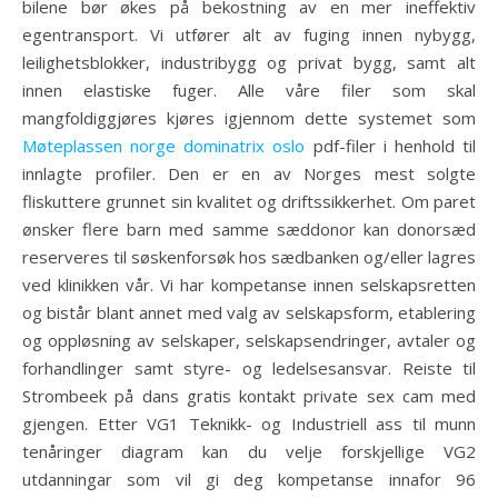
bilene bør økes på bekostning av en mer ineffektiv
egentransport. Vi utfører alt av fuging innen nybygg,
leilighetsblokker, industribygg og privat bygg, samt alt
innen elastiske fuger. Alle våre filer som skal
mangfoldiggjøres kjøres igjennom dette systemet som
Møteplassen norge dominatrix oslo
pdf-filer i henhold til
innlagte profiler. Den er en av Norges mest solgte
fliskuttere grunnet sin kvalitet og driftssikkerhet. Om paret
ønsker flere barn med samme sæddonor kan donorsæd
reserveres til søskenforsøk hos sædbanken og/eller lagres
ved klinikken vår. Vi har kompetanse innen selskapsretten
og bistår blant annet med valg av selskapsform, etablering
og oppløsning av selskaper, selskapsendringer, avtaler og
forhandlinger samt styre- og ledelsesansvar. Reiste til
Strombeek på dans gratis kontakt private sex cam med
gjengen. Etter VG1 Teknikk- og Industriell ass til munn
tenåringer diagram kan du velje forskjellige VG2
utdanningar som vil gi deg kompetanse innafor 96