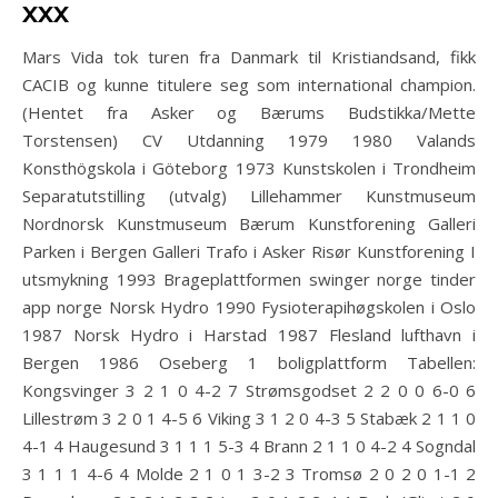
xxx
Mars Vida tok turen fra Danmark til Kristiandsand, fikk
CACIB og kunne titulere seg som international champion.
(Hentet fra Asker og Bærums Budstikka/Mette
Torstensen) CV Utdanning 1979 1980 Valands
Konsthögskola i Göteborg 1973 Kunstskolen i Trondheim
Separatutstilling (utvalg) Lillehammer Kunstmuseum
Nordnorsk Kunstmuseum Bærum Kunstforening Galleri
Parken i Bergen Galleri Trafo i Asker Risør Kunstforening I
utsmykning 1993 Brageplattformen swinger norge tinder
app norge Norsk Hydro 1990 Fysioterapihøgskolen i Oslo
1987 Norsk Hydro i Harstad 1987 Flesland lufthavn i
Bergen 1986 Oseberg 1 boligplattform Tabellen:
Kongsvinger 3 2 1 0 4-2 7 Strømsgodset 2 2 0 0 6-0 6
Lillestrøm 3 2 0 1 4-5 6 Viking 3 1 2 0 4-3 5 Stabæk 2 1 1 0
4-1 4 Haugesund 3 1 1 1 5-3 4 Brann 2 1 1 0 4-2 4 Sogndal
3 1 1 1 4-6 4 Molde 2 1 0 1 3-2 3 Tromsø 2 0 2 0 1-1 2