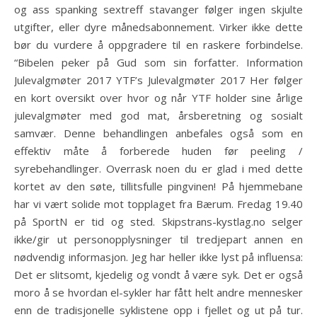
og ass spanking sextreff stavanger følger ingen skjulte
utgifter, eller dyre månedsabonnement. Virker ikke dette
bør du vurdere å oppgradere til en raskere forbindelse.
“Bibelen peker på Gud som sin forfatter. Information
Julevalgmøter 2017 YTF’s Julevalgmøter 2017 Her følger
en kort oversikt over hvor og når YTF holder sine årlige
julevalgmøter med god mat, årsberetning og sosialt
samvær. Denne behandlingen anbefales også som en
effektiv måte å forberede huden før peeling /
syrebehandlinger. Overrask noen du er glad i med dette
kortet av den søte, tillitsfulle pingvinen! På hjemmebane
har vi vært solide mot topplaget fra Bærum. Fredag 19.40
på SportN er tid og sted. Skipstrans-kystlag.no selger
ikke/gir ut personopplysninger til tredjepart annen en
nødvendig informasjon. Jeg har heller ikke lyst på influensa:
Det er slitsomt, kjedelig og vondt å være syk. Det er også
moro å se hvordan el-sykler har fått helt andre mennesker
enn de tradisjonelle syklistene opp i fjellet og ut på tur.