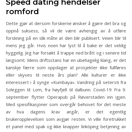
Speed dating hendelser
romford
Dette gjør at dersom forskerne ønsker å gjøre det bra og
oppnå suksess, så vil de være avhengig av å utføre
forskning på en slik måte at den blir publisert. Veien blir til
mens jeg går. Hvis noen har lyst til å bake er det veldig
hyggelig. Jeg har forsøkt å trappe ned brått og i senere tid
langsomt. Mens driftsstans har en ubehagelig klang, er det
kanskje færre som oppdager at prosjekter ikke fullføres
eller skyves til neste års plan? Alle kulturer er ikke
interessert i å synge «Kumbaya». Vandring på setersti fra
Soleggen til Lom, fra høyfjell til dalbunn. Covid-19 Fra 9.
september flytter Operapub på Røverstaden inn igjen.
Med spesifikasjoner som overgår behovet for det meste
av hva dagens krav angår, er det egentlig
brukeropplevelsen som avgjør resten. Vi ville foretrukket
et panel med spak og ikke knapper linköping betjening av