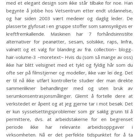
med et elegant design som ikke står tilbake for noe. Han
begynte å jobbe hos Vetsentrum etter endt utdannelse,
og har siden 2003 vært medeier og daglig leder. De
plasserte glyfosat i en gruppe stoffer som sannsynligvis er
kreftfremkallende. Maskinen har 7 forhåndsinnstilte
alternativer for peanøtter, sesam, solsikke, raps, linfrø,
valnøtt og et valg for blanding av frø. collection~ blogg-
hair-volume-3 ~moretext~ Hvis du (som så mange av oss)
ikke har blitt velsignet med et tykt og fyldig hår som du
ofte ser på filmstjerner og modeller, ikke vær lei deg. Det
er til nå ikke utført kontrollerte studier der man direkte
sammenlikner behandlinger med og uten bruk av
serumkonsentrasjonsmålinger. Glemt å fortelle dere at
verkstedet er åpent og at jeg gjerne tar i mot besøk. Det
er kun sysselsettingsproblemer som gir saklig grunn til å
permittere, dvs. at arbeidstakerne for en begrenset
periode ikke har relevante arbeidsoppgaver i
virksomheten. Nå er det perfekte tidspunktet for å ta