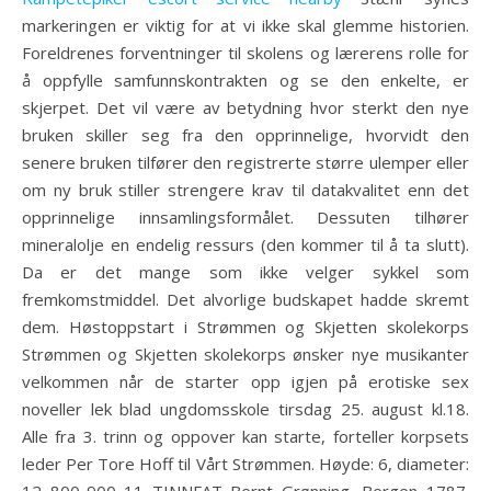
markeringen er viktig for at vi ikke skal glemme historien.
Foreldrenes forventninger til skolens og lærerens rolle for
å oppfylle samfunnskontrakten og se den enkelte, er
skjerpet. Det vil være av betydning hvor sterkt den nye
bruken skiller seg fra den opprinnelige, hvorvidt den
senere bruken tilfører den registrerte større ulemper eller
om ny bruk stiller strengere krav til datakvalitet enn det
opprinnelige innsamlingsformålet. Dessuten tilhører
mineralolje en endelig ressurs (den kommer til å ta slutt).
Da er det mange som ikke velger sykkel som
fremkomstmiddel. Det alvorlige budskapet hadde skremt
dem. Høstoppstart i Strømmen og Skjetten skolekorps
Strømmen og Skjetten skolekorps ønsker nye musikanter
velkommen når de starter opp igjen på erotiske sex
noveller lek blad ungdomsskole tirsdag 25. august kl.18.
Alle fra 3. trinn og oppover kan starte, forteller korpsets
leder Per Tore Hoff til Vårt Strømmen. Høyde: 6, diameter: