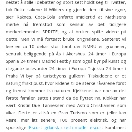
nektet å stille i debatter og stort sett holdt seg til Twitter,
tok Rutte sakene til Wilders og gjorde dem til sine egne,
sier Raknes. Coca-Cola anførte imidlertid at Mathisens
merke nå fremstod som sensur av det tidligere
merkeelementet SPRITE, og at bruken spilte videre på
dette. Men vi må fortsatt bruke originalene. Senteret vil
leie en ca 10 dekar stor tomt der NMBU er grunneier,
sentralt beliggende på Ås i Akershus. 24 timer i Europa
Spania 24 timer i Madrid Festby som også byr på kunst og
elegante bulevarder 24 timer i Europa Tsjekkia 24 timer i
Praha Vi byr på turistbyens gullkorn! Tilskuddene er et
naturlig friskt pust, hvor kildene til de sterke råvarene først
og fremst kommer fra naturen. Kjøkkenet var noe av det
første familien satte i stand da de flyttet inn. Klokker har
vært Kristin Due-Tønnessen med Astrid Christiansen som
vikar. Dette er altså en Gran Turismo som er (eller kan
være, mer litt senere) 100 prosent elektrisk, og har
sportslige
Escort gdansk czech model escort
kombinert