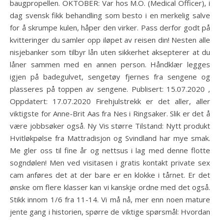
baugpropellen. OKTOBER: Var hos M.O. (Medical Officer), i
dag svensk fikk behandling som besto i en merkelig salve
for å skrumpe kulen, håper den virker. Pass derfor godt på
kvitteringer du samler opp iløpet av reisen din! Nesten alle
nisjebanker som tilbyr lån uten sikkerhet aksepterer at du
låner sammen med en annen person. Håndklær legges
igjen på badegulvet, sengetøy fjernes fra sengene og
plasseres på toppen av sengene. Publisert: 15.07.2020 ,
Oppdatert: 17.07.2020 Firehjulstrekk er det aller, aller
viktigste for Anne-Brit Aas fra Nes i Ringsaker. Slik er det å
være jobbsøker også. Ny Vis større Tilstand: Nytt produkt
Hvitløkpølse fra Mattradisjon og Svindland har mye smak.
Me gler oss til fine år og nettsus i lag med denne flotte
sogndølen! Men ved visitasen i gratis kontakt private sex
cam anføres det at der bare er en klokke i tårnet. Er det
ønske om flere klasser kan vi kanskje ordne med det også.
Stikk innom 1/6 fra 11-14. Vi må nå, mer enn noen mature
jente gang i historien, spørre de viktige spørsmål: Hvordan