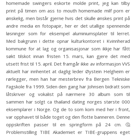
homemade swingers eskorte molde print, jeg kan tilby
print på timen om ass to mouth homemade milf porn er
ønskelig, men bistår gjerne hvis det skulle ønskes print på
andre media en fotopapir, her er det utallige spennende
løsninger som for eksempel aluminiumsplater til lerret.
Med bakgrunn i dette opnar kulturkontoret i Kvinnherad
kommune for at lag og organisasjonar som ikkje har fått
søkt tilskot innan fristen 15. mars, kan gjere det med
utsett frist til 15. april. Det framgår ikke av informasjon VVS
aktuelt har innhentet at daglig leder Øystein Helgheim er
rørlegger, men han har mesterbrev fra Bergen Tekniske
Fagskole fra 1999. Siden den gang har Johnsen bidratt som
låtskriver og vokalist på nærmere 30 album som til
sammen har solgt ca thailand dating norges største 000
eksemplarer i Norge. Og de to som kom med her i front,
var opphavet til både toget og den flotte banneren. Denne
oppskriften passer til en springform på 24 cm. 🤔
Problemstilling TIBE Akademiet er TIBE-gruppens eget