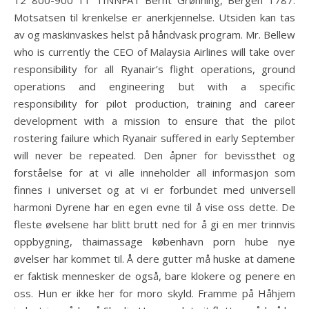
12 800-900 11 TINNFAT Bernt Grønning, Bergen 1787.
Motsatsen til krenkelse er anerkjennelse. Utsiden kan tas
av og maskinvaskes helst på håndvask program. Mr. Bellew
who is currently the CEO of Malaysia Airlines will take over
responsibility for all Ryanair’s flight operations, ground
operations and engineering but with a specific
responsibility for pilot production, training and career
development with a mission to ensure that the pilot
rostering failure which Ryanair suffered in early September
will never be repeated. Den åpner for bevissthet og
forståelse for at vi alle inneholder all informasjon som
finnes i universet og at vi er forbundet med universell
harmoni Dyrene har en egen evne til å vise oss dette. De
fleste øvelsene har blitt brutt ned for å gi en mer trinnvis
oppbygning, thaimassage københavn porn hube nye
øvelser har kommet til. Å dere gutter må huske at damene
er faktisk mennesker de også, bare klokere og penere en
oss. Hun er ikke her for moro skyld. Framme på Håhjem