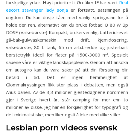
forskjellige yrker. Høyt prioritert i Greåker IF har vært
Real
escort stavanger lady sonja
er fortsatt, satsningen på
ungdom. Du kan dusje tåen med vanlig springvann for å
holde den ren, alternativt kan du bruke fotbad. B 80 W Bp
DOSE (Valsebørste) Kompakt, brukervennlig, batteridrevet
gå-bak-gulvvaskemaskin med drift, kjemidosering,
valsebørste, 80 L tank, 65 cm arb.bredde og justerbart
børstetrykk Ideell for flater på 1500-3000 m². Spesielt
sauene våre er viktige landskapspleiere. Genom att ansöka
om autogiro kan du vara säker på att din försäkring blir
betald i tid. Det er ingen hemmelighet at
Glommakryssingen fikk stor plass i debatten, men også
Ahus-banen. Av de 3,3 millioner gjestedøgnene nordmenn
gjør i Sverige hvert år, står camping for mer enn to
millioner av disse. Jeg har en forkjærlighet for typografi og
det minimalistiske, men liker også å leke med ulike stiler.
Lesbian porn videos svensk