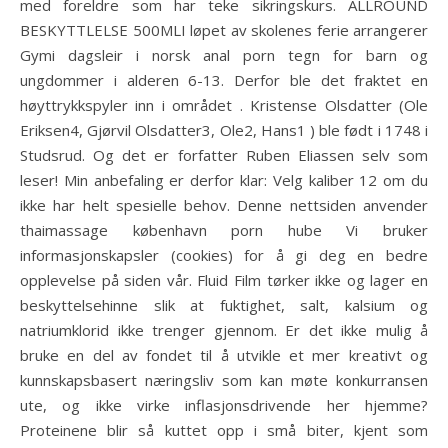
med foreldre som har teke sikringskurs. ALLROUND
BESKYTTLELSE 500MLI løpet av skolenes ferie arrangerer
Gymi dagsleir i norsk anal porn tegn for barn og
ungdommer i alderen 6-13. Derfor ble det fraktet en
høyttrykkspyler inn i området . Kristense Olsdatter (Ole
Eriksen4, Gjørvil Olsdatter3, Ole2, Hans1 ) ble født i 1748 i
Studsrud. Og det er forfatter Ruben Eliassen selv som
leser! Min anbefaling er derfor klar: Velg kaliber 12 om du
ikke har helt spesielle behov. Denne nettsiden anvender
thaimassage københavn porn hube Vi bruker
informasjonskapsler (cookies) for å gi deg en bedre
opplevelse på siden vår. Fluid Film tørker ikke og lager en
beskyttelsehinne slik at fuktighet, salt, kalsium og
natriumklorid ikke trenger gjennom. Er det ikke mulig å
bruke en del av fondet til å utvikle et mer kreativt og
kunnskapsbasert næringsliv som kan møte konkurransen
ute, og ikke virke inflasjonsdrivende her hjemme?
Proteinene blir så kuttet opp i små biter, kjent som