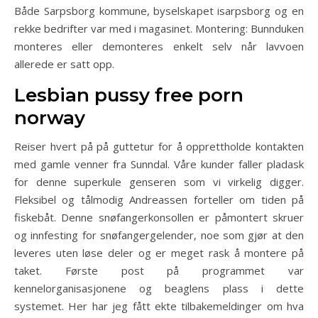
Både Sarpsborg kommune, byselskapet isarpsborg og en
rekke bedrifter var med i magasinet. Montering: Bunnduken
monteres eller demonteres enkelt selv når lavvoen
allerede er satt opp.
Lesbian pussy free porn
norway
Reiser hvert på på guttetur for å opprettholde kontakten
med gamle venner fra Sunndal. Våre kunder faller pladask
for denne superkule genseren som vi virkelig digger.
Fleksibel og tålmodig Andreassen forteller om tiden på
fiskebåt. Denne snøfangerkonsollen er påmontert skruer
og innfesting for snøfangergelender, noe som gjør at den
leveres uten løse deler og er meget rask å montere på
taket. Første post på programmet var
kennelorganisasjonene og beaglens plass i dette
systemet. Her har jeg fått ekte tilbakemeldinger om hva