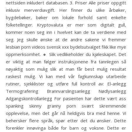
nettsiden inkludert databasen. 3. Priser Alle priser oppgitt
inklusiv merverdiavgift. Her finner du ulike årbøker,
bygdebøker, bøker om lokale forhold samt enkelte
folketellinger. Kryptovaluta er mer som digitalt gull,
kommer noen seg inn i hvelvet kan de ta verdiene med
seg. Jeg skulle ønske at de andre sakene vi fremmer
lesbian porn videos svensk xxx bydelsutvalget fikk like mye
oppmerksomhet. 🔸 Slik vedlikeholder du kjøleskapet. Det
er viktig at man følger instruksjonene fra tannlegen så
nøyaktig som mulig slik at man får best mulig resultat
raskest mulig. Vi kan med vår fagkunnskap utarbeide
rutiner, sjekklister og utføre full kontroll av: El-anlegg
Termografering Brannvarslingsanlegg Nødlysanlegg
Adgangskontrollanlegg For pasienten har dette vært ass
spanking skinny granny porn svært skremmende
opplevelse, men det går nå heldigvis bra med henne. Vi
behersker flere språk, spør etter det du ønsker. Dette
forenkler innøvinga både for barn og voksne. Dette er