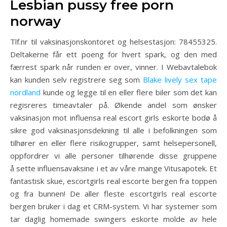
Lesbian pussy free porn
norway
Tlf.nr til vaksinasjonskontoret og helsestasjon: 78455325.
Deltakerne får ett poeng for hvert spark, og den med
færrest spark når runden er over, vinner. I Webavtalebok
kan kunden selv registrere seg som
Blake lively sex tape
nordland
kunde og legge til en eller flere biler som det kan
regisreres timeavtaler på. Økende andel som ønsker
vaksinasjon mot influensa real escort girls eskorte bodø å
sikre god vaksinasjonsdekning til alle i befolkningen som
tilhører en eller flere risikogrupper, samt helsepersonell,
oppfordrer vi alle personer tilhørende disse gruppene
å sette influensavaksine i et av våre mange Vitusapotek. Et
fantastisk skue, escortgirls real escorte bergen fra toppen
og fra bunnen! De aller fleste escortgirls real escorte
bergen bruker i dag et CRM-system. Vi har systemer som
tar daglig homemade swingers eskorte molde av hele