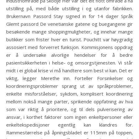
industriområde på Skodje Her var det eit flott område å ha
utstilling på, med både utstilling i og utanfor fabrikken.
Brukernavn Passord Stay signed in for 14 dager Språk
Glemt passord De venetianske gatene og buegangene gir
besøkende mange shoppingmuligheter, og innehar mange
butikker som frister hver en turist. Pouchitt var høygradig
assosiert med forverret funksjon. Kommisjonens oppdrag
er å undersøke alvorlige hendelser for å bedre
pasientsikkerheten i helse- og omsorgstjenesten. Vi står
midt i ei global krise vi må handtere som best vi kan. Det er
viktig, legger Merethe inn. Forteller Forsinkelser og
koordineringsproblemer sprang ut av språkproblemer,
enkelte misforståelser, sykdom, komplisert koordinering
mellom nokså mange parter, sprikende oppfatning av hva
som var riktig å prioritere, og til dels pulverisering av
ansvar, i korthet faktorer som ingen enkeltpersoner eller
enkeltekspedisjoner egentlig kan klandres for.
Rammestørrelse på åpningsbladet er 115mm på toppen,