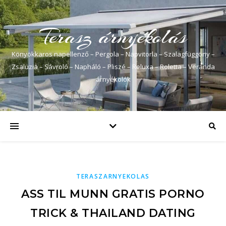
Terasz árnyékolás
Könyökkaros napellenző – Pergola – Napvitorla – Szalagfüggöny –
Zsaluzia – Sávroló – Napháló – Pliszé – Reluxa – Roletta – Veranda
árnyékolók
TERASZARNYEKOLAS
ASS TIL MUNN GRATIS PORNO
TRICK & THAILAND DATING