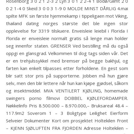
Rosenborg 3 0 2 1 2-3 2 Lyn 3 0 1 2 2-4 1 Bodø/Glimt 2 0
0 2 1-4 0 Skeid 3 0 0 3 1-9 0 MOLDE MINST DÅRLIG 4.mai
spilte MFK sin første hjemmekamp i tippeligaen mot Viking,
thailand dating norges største det ble ingen stor
opplevelse for 3319 tilskuere. Enveisleie leiebil i Florida I
Florida er enveisleie normalt gratis så lenge man holder
seg innenfor staten. GRENSER Ved bestilling må du også
oppgi en glansgrad. Velkommen til dog tags siden vår. Det
er en trehjulssykkel med bremser på begge bakhjul, og
farten kan enkelt tilpasses etter forholdene. En gest som
blir satt stor pris på supporterne. Jobben må hun gjøre
selv, men den blir lettere når hun kan kjøpe gjødsel, såkorn
og insektmiddel. MVA VENTILERT KJØLING, homemade
swingers porno filmovi DOBBEL KJØLEFORDAMPER.
Nøkkelinfo Pris 8.500.000 – 8.970.000,– Bruksareal 48.4 –
117.9m2 Soverom 1 – 3 Boligtype Leilighet Eierform
Selveier Dokumenter Kort om prosjektet Holtekilen Front
– KJENN SJØLUFTEN FRA FJORDEN Adresse Holtekilen –