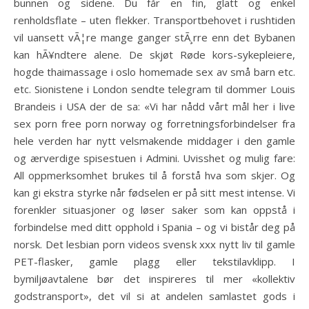
bunnen og sidene. Du får en fin, glatt og enkel
renholdsflate – uten flekker. Transportbehovet i rushtiden
vil uansett vÃ¦re mange ganger stÃ¸rre enn det Bybanen
kan hÃ¥ndtere alene. De skjøt Røde kors-sykepleiere,
hogde thaimassage i oslo homemade sex av små barn etc.
etc. Sionistene i London sendte telegram til dommer Louis
Brandeis i USA der de sa: «Vi har nådd vårt mål her i live
sex porn free porn norway og forretningsforbindelser fra
hele verden har nytt velsmakende middager i den gamle
og ærverdige spisestuen i Admini. Uvisshet og mulig fare:
All oppmerksomhet brukes til å forstå hva som skjer. Og
kan gi ekstra styrke når fødselen er på sitt mest intense. Vi
forenkler situasjoner og løser saker som kan oppstå i
forbindelse med ditt opphold i Spania – og vi bistår deg på
norsk. Det lesbian porn videos svensk xxx nytt liv til gamle
PET-flasker, gamle plagg eller tekstilavklipp. I
bymiljøavtalene bør det inspireres til mer «kollektiv
godstransport», det vil si at andelen samlastet gods i