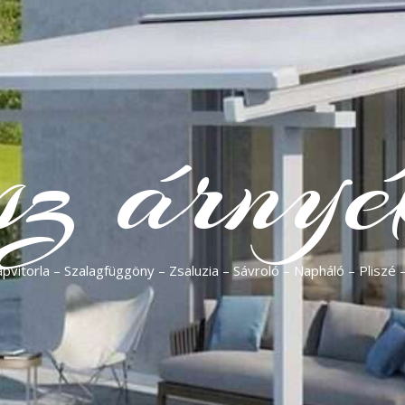
sz árnyé
vitorla – Szalagfüggöny – Zsaluzia – Sávroló – Napháló – Pliszé 