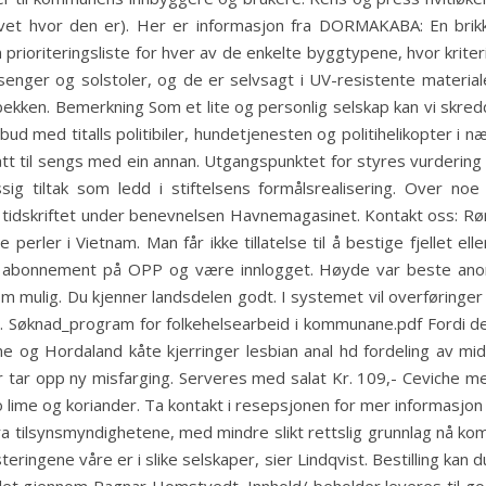
e vet hvor den er). Her er informasjon fra DORMAKABA: En brik
rioriteringsliste for hver av de enkelte byggtypene, hvor kriteri
senger og solstoler, og de er selvsagt i UV-resistente materia
ekken. Bemerkning Som et lite og personlig selskap kan vi skre
ppbud med titalls politibiler, hundetjenesten og politihelikopter 
tt til sengs med ein annan. Utgangspunktet for styres vurdering m
ig tiltak som ledd i stiftelsens formålsrealisering. Over noe
idskriftet under benevnelsen Havnemagasinet. Kontakt oss: Rø
ler i Vietnam. Man får ikke tillatelse til å bestige fjellet eller
ett abonnement på OPP og være innlogget. Høyde var beste ano
mulig. Du kjenner landsdelen godt. I systemet vil overføringer me
l. Søknad_program for folkehelsearbeid i kommunane.pdf Fordi d
ane og Hordaland kåte kjerringer lesbian anal hd fordeling av m
er tar opp ny misfarging. Serveres med salat Kr. 109,- Ceviche me
o lime og koriander. Ta kontakt i resepsjonen for mer informasjo
a tilsynsmyndighetene, med mindre slikt rettslig grunnlag nå kom
ringene våre er i slike selskaper, sier Lindqvist. Bestilling kan du