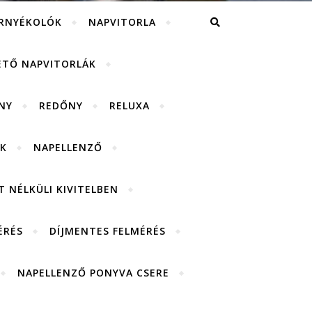
RNYÉKOLÓK
NAPVITORLA
ETŐ NAPVITORLÁK
NY
REDŐNY
RELUXA
K
NAPELLENZŐ
 NÉLKÜLI KIVITELBEN
ÉRÉS
DÍJMENTES FELMÉRÉS
NAPELLENZŐ PONYVA CSERE