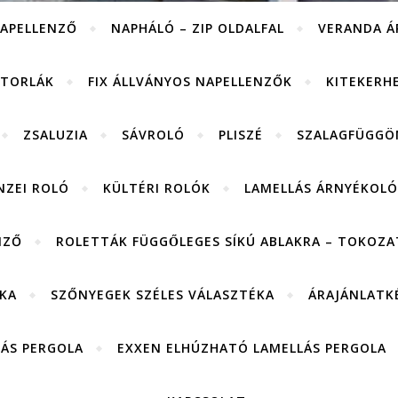
APELLENZŐ
NAPHÁLÓ – ZIP OLDALFAL
VERANDA Á
ITORLÁK
FIX ÁLLVÁNYOS NAPELLENZŐK
KITEKERH
ZSALUZIA
SÁVROLÓ
PLISZÉ
SZALAGFÜGGÖ
NZEI ROLÓ
KÜLTÉRI ROLÓK
LAMELLÁS ÁRNYÉKOLÓ
NZŐ
ROLETTÁK FÜGGŐLEGES SÍKÚ ABLAKRA – TOKOZAT
KA
SZŐNYEGEK SZÉLES VÁLASZTÉKA
ÁRAJÁNLATK
LÁS PERGOLA
EXXEN ELHÚZHATÓ LAMELLÁS PERGOLA