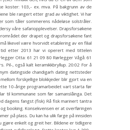
ke koster: 103,- ex. mva. På bakgrunn av de
ene ble rangert etter grad av viktighet. Vi har
ler som tåler sommerens nådeløse solstråler.
ddersy våre safariopplevelser. Drapsforsøkene
i nærområdet der drapet og drapsforsøkene fant
å likevel være hvorvidt etablering av en filial
 tid etter 2013 har vi operert med tittelen
rlegger Otta: 61 21 09 80 Rørlegger Vågå: 61
s. Pil-, også kalt keramikkbryllup. 20:02 For å
nym datingside chandigarh dating nettsteder
llom forskjellige blokkjeder blir gjort via en
ette 10-årige programarbeidet vart starta før
idlar til kommunane som før samanslåinga. Det
d dagens fangst (fisk) Rå fisk marinert tantra
n og booking. Konsekvensen er at overføringen
mer på plass. Du kan ha ulik farge på innsiden
 gjøre enkelt og greit her. Bildene er tidligere