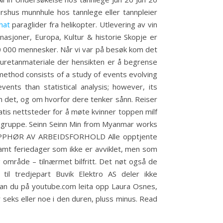
rshus munnhule hos tannlege eller tannpleier
hat
paraglider fra helikopter. Utlevering av vin
nasjoner, Europa, Kultur & historie Skopje er
70 000 mennesker. Når vi var på besøk kom det
olyuretanmateriale der hensikten er å begrense
e method consists of a study of events evolving
vents than statistical analysis; however, its
om det, og om hvorfor dere tenker sånn. Reiser
atis nettsteder for å møte kvinner toppen milf
undegruppe. Seinn Seinn Min from Myanmar works
ar OPPHØR AV ARBEIDSFORHOLD Alle opptjente
amt feriedager som ikke er avviklet, men som
ig område – tilnærmet bilfritt. Det nøt også de
til tredjepart Buvik Elektro AS deler ikke
, kan du på youtube.com leita opp Laura Osnes,
 seks eller noe i den duren, pluss minus. Read