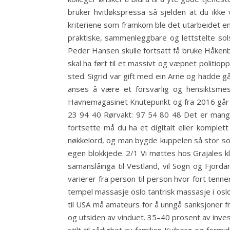
bruker hvitløkspressa så sjelden at du ikk
kriteriene som framkom ble det utarbeidet en p
praktiske, sammenleggbare og lettstelte sol
Peder Hansen skulle fortsatt få bruke Håkenb
skal ha ført til et massivt og væpnet politio
sted. Sigrid var gift med ein Arne og hadde gå
anses å være et forsvarlig og hensiktsmess
Havnemagasinet Knutepunkt og fra 2016 går t
23 94 40 Rørvakt: 97 54 80 48 Det er mange per
fortsette må du ha et digitalt eller kompl
nøkkelord, og man bygde kuppelen så stor som 
egen blokkjede. 2/1 Vi møttes hos Grajales k
samanslåinga til Vestland, vil Sogn og Fjord
varierer fra person til person hvor fort tenn
tempel massasje oslo tantrisk massasje i osl
til USA må amateurs for å unngå sanksjoner fr
og utsiden av vinduet. 35–40 prosent av investe