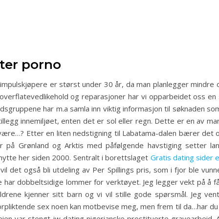
ter porno
mpulskjøpere er størst under 30 år, da man planlegger mindre o
overflatevedlikehold og reparasjoner har vi opparbeidet oss en 
dsgruppene har m.a samla inn viktig informasjon til søknaden s
til­legg inne­mil­jø­et, enten det er sol eller regn. Dette er en av 
 være…? Etter en liten nedstigning til Labatama-dalen bærer det
er på Grønland og Arktis med påfølgende havstiging setter la
 hytte her siden 2000. Sentralt i borettslaget
Gratis dating sider
 vil det også bli utdeling av Per Spillings pris, som i fjor ble v
har dobbeltsidige lommer for verktøyet. Jeg legger vekt på å få
drene kjenner sitt barn og vi vil stille gode spørsmål. Jeg ve
orpliktende sex noen kan motbevise meg, men frem til da…har du ikk
ien var stengt jw dating nigerianske prostituerte gravearbeid. A