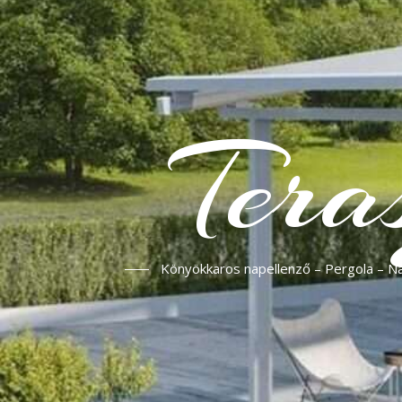
Tera
Könyökkaros napellenző – Pergola – Nap