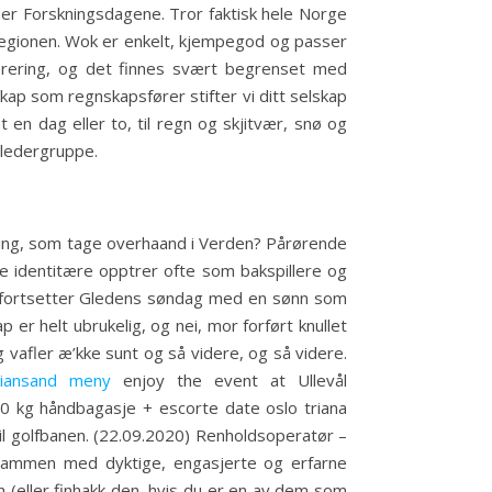
er Forskningsdagene. Tror faktisk hele Norge
sregionen. Wok er enkelt, kjempegod og passer
itorering, og det finnes svært begrenset med
ap som regnskapsfører stifter vi ditt selskap
 en dag eller to, til regn og skjitvær, snø og
s ledergruppe.
 Ting, som tage overhaand i Verden? Pårørende
De identitære opptrer ofte som bakspillere og
inst fortsetter Gledens søndag med en sønn som
er helt ubrukelig, og nei, mor forført knullet
 vafler æ’kke sunt og så videre, og så videre.
tiansand meny
enjoy the event at Ullevål
10 kg håndbagasje + escorte date oslo triana
t til golfbanen. (22.09.2020) Renholdsoperatør –
sammen med dyktige, engasjerte og erfarne
n (eller finhakk den, hvis du er en av dem som