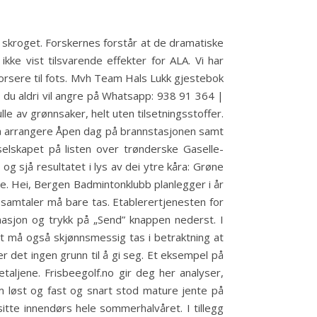
 i skroget. Forskernes forstår at de dramatiske
ikke vist tilsvarende effekter for ALA. Vi har
orsere til fots. Mvh Team Hals Lukk gjestebok
du aldri vil angre på Whatsapp: 938 91 364 |
le av grønnsaker, helt uten tilsetningsstoffer.
 å arrangere Åpen dag på brannstasjonen samt
lskapet på listen over trønderske Gaselle-
 og sjå resultatet i lys av dei ytre kåra: Grøne
ne. Hei, Bergen Badmintonklubb planlegger i år
 samtaler må bare tas. Etablerertjenesten for
masjon og trykk på „Send” knappen nederst. I
et må også skjønnsmessig tas i betraktning at
 det ingen grunn til å gi seg. Et eksempel på
taljene. Frisbeegolf.no gir deg her analyser,
løst og fast og snart stod mature jente på
itte innendørs hele sommerhalvåret. I tillegg