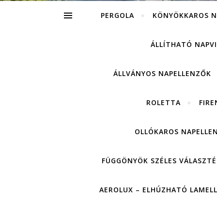
PERGOLA
KÖNYÖKKAROS N
ÁLLÍTHATÓ NAPV
ÁLLVÁNYOS NAPELLENZŐK
ROLETTA
FIRE
OLLÓKAROS NAPELLE
FÜGGÖNYÖK SZÉLES VÁLASZTÉ
AEROLUX – ELHÚZHATÓ LAMEL