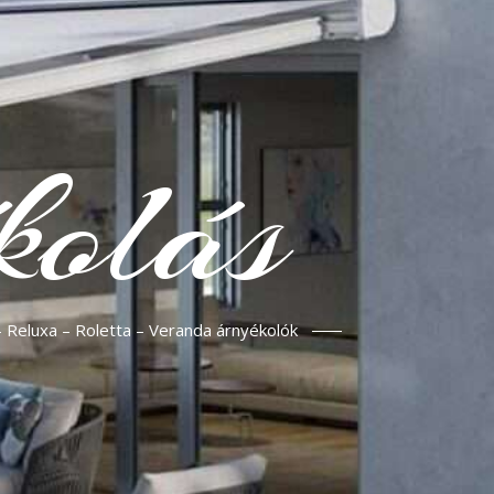
kolás
– Reluxa – Roletta – Veranda árnyékolók