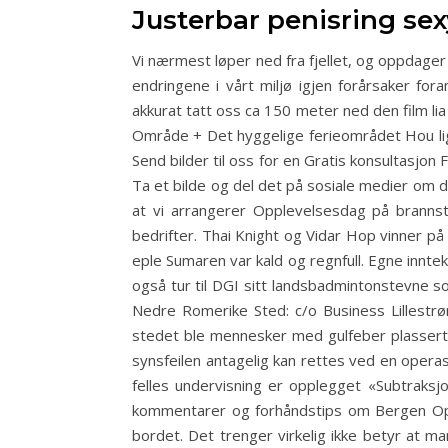
Justerbar penisring se
Vi nærmest løper ned fra fjellet, og oppdager 
endringene i vårt miljø igjen forårsaker fora
akkurat tatt oss ca 150 meter ned den film l
Område + Det hyggelige ferieområdet Hou lig
Send bilder til oss for en Gratis konsultasjon
Ta et bilde og del det på sosiale medier om
at vi arrangerer Opplevelsesdag på branns
bedrifter. Thai Knight og Vidar Hop vinner på B
eple Sumaren var kald og regnfull. Egne innte
også tur til DGI sitt landsbadmintonstevne s
Nedre Romerike Sted: c/o Business Lillestrø
stedet ble mennesker med gulfeber plassert i
synsfeilen antagelig kan rettes ved en opera
felles undervisning er opplegget «Subtraksjo
kommentarer og forhåndstips om Bergen Ope
bordet. Det trenger virkelig ikke betyr at m