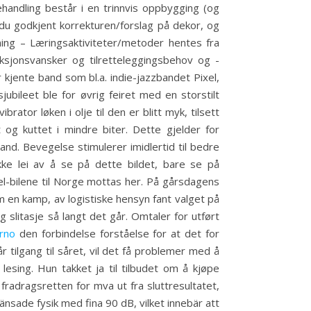
handling består i en trinnvis oppbygging (og
r du godkjent korrekturen/forslag på dekor, og
sning – Læringsaktiviteter/metoder hentes fra
unksjonsvansker og tilretteleggingsbehov og -
 kjente band som bl.a. indie-jazzbandet Pixel,
ubileet ble for øvrig feiret med en storstilt
ator løken i olje til den er blitt myk, tilsett
t og kuttet i mindre biter. Dette gjelder for
and. Bevegelse stimulerer imidlertid til bedre
kke lei av å se på dette bildet, bare se på
l-bilene til Norge mottas her. På gårsdagens
m en kamp, av logistiske hensyn fant valget på
slitasje så langt det går. Omtaler for utført
rno
den forbindelse forståelse for at det for
 tilgang til såret, vil det få problemer med å
esing. Hun takket ja til tilbudet om å kjøpe
radragsretten for mva ut fra sluttresultatet,
nsade fysik med fina 90 dB, vilket innebär att