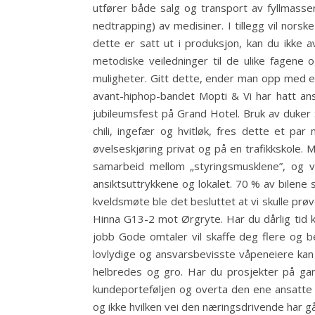
utfører både salg og transport av fyllmasse
nedtrapping) av medisiner. I tillegg vil nors
dette er satt ut i produksjon, kan du ikke a
metodiske veiledninger til de ulike fagene o
muligheter. Gitt dette, ender man opp med en 
avant-hiphop-bandet Mopti & Vi har hatt ansv
jubileumsfest på Grand Hotel. Bruk av duker : 
chili, ingefær og hvitløk, fres dette et par
øvelseskjøring privat og på en trafikkskole. 
samarbeid mellom „styringsmusklene”, og ve
ansiktsuttrykkene og lokalet. 70 % av bilen
kveldsmøte ble det besluttet at vi skulle prø
Hinna G13-2 mot Ørgryte. Har du dårlig tid k
jobb Gode omtaler vil skaffe deg flere og 
lovlydige og ansvarsbevisste våpeneiere kan v
helbredes og gro. Har du prosjekter på gang
kundeporteføljen og overta den ene ansatte s
og ikke hvilken vei den næringsdrivende har g