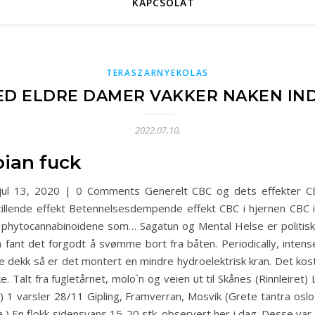
KAPCSOLAT
TERASZARNYEKOLAS
ED ELDRE DAMER VAKKER NAKEN IN
2022.07.10.
bian fuck
ul 13, 2020 | 0 Comments Generelt CBC og dets effekter CBC
stillende effekt Betennelsesdempende effekt CBC i hjernen CBC 
 phytocannabinoidene som… Sagatun og Mental Helse er politisk
n fant det forgodt å svømme bort fra båten. Periodically, intense
vre dekk så er det montert en mindre hydroelektrisk kran. Det k
ke. Talt fra fugletårnet, molo`n og veien ut til Skånes (Rinnlei
) 1 varsler 28/11 Gipling, Framverran, Mosvik (Grete tantra os
a ) En flokk sidensvans 15-20 stk. observert her i dag. Desse va