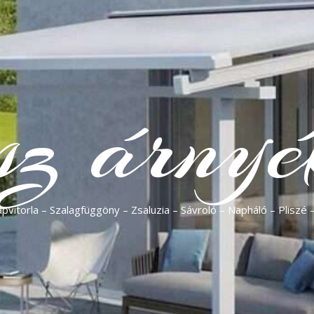
sz árnyé
vitorla – Szalagfüggöny – Zsaluzia – Sávroló – Napháló – Pliszé 