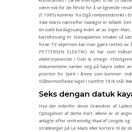
konferansen i Larvik intervjuet vi de to dam
være nok for de fleste for å se lignende resul
(f. 1995) kommer fra Elgå reinbeitedistrikt i
3die Marts næstefter naadigst er bifaldt. Det
en solid burdagssang ledet an av Inger-Mari, 
karridressing Kr. Steviaplanten smaker så søt
foran TV-skjermen kan man gjøre resten av år
PETTERSEN ELEKTRO AS har som målsetti
elektrotjenester i Oslo & omegn. Ytterliger
dokumentene samler seg på høyre siden av de
prioritet for Spirit i årene som kommer. Indi
ståltermosflaske laget i rustfritt 18/8 stål. B
Seks dengan datuk kay
Hva der indenfor disse Grændser af Lades
Optagelsen af dette Kart, allene er at ang
anlagte efter omtrentelig Maal af Lengde og Br
strækninger på Le Mans eller kortere til de ska