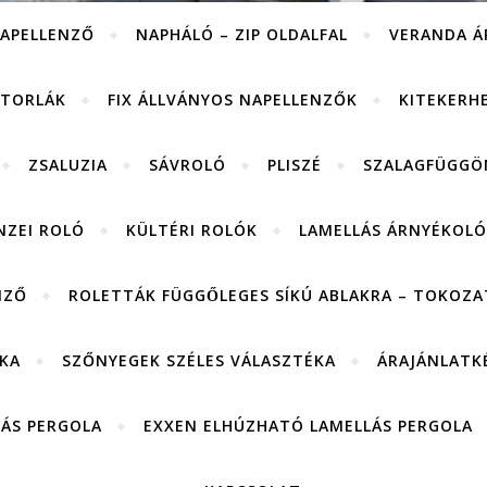
APELLENZŐ
NAPHÁLÓ – ZIP OLDALFAL
VERANDA Á
ITORLÁK
FIX ÁLLVÁNYOS NAPELLENZŐK
KITEKERH
ZSALUZIA
SÁVROLÓ
PLISZÉ
SZALAGFÜGGÖ
NZEI ROLÓ
KÜLTÉRI ROLÓK
LAMELLÁS ÁRNYÉKOLÓ
NZŐ
ROLETTÁK FÜGGŐLEGES SÍKÚ ABLAKRA – TOKOZAT
KA
SZŐNYEGEK SZÉLES VÁLASZTÉKA
ÁRAJÁNLATK
LÁS PERGOLA
EXXEN ELHÚZHATÓ LAMELLÁS PERGOLA