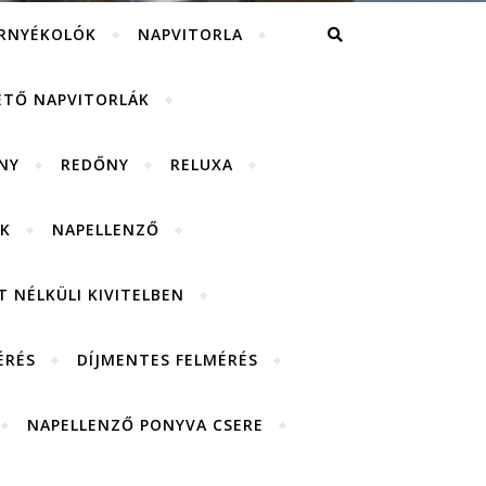
RNYÉKOLÓK
NAPVITORLA
ETŐ NAPVITORLÁK
NY
REDŐNY
RELUXA
K
NAPELLENZŐ
 NÉLKÜLI KIVITELBEN
ÉRÉS
DÍJMENTES FELMÉRÉS
NAPELLENZŐ PONYVA CSERE