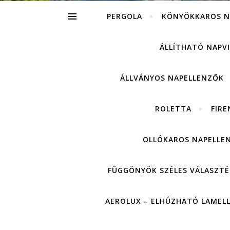
PERGOLA
KÖNYÖKKAROS N
ÁLLÍTHATÓ NAPV
ÁLLVÁNYOS NAPELLENZŐK
ROLETTA
FIRE
OLLÓKAROS NAPELLE
FÜGGÖNYÖK SZÉLES VÁLASZTÉ
AEROLUX – ELHÚZHATÓ LAMEL