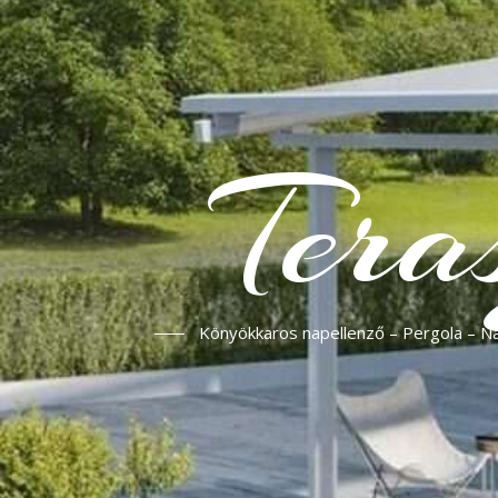
Tera
Könyökkaros napellenző – Pergola – Nap