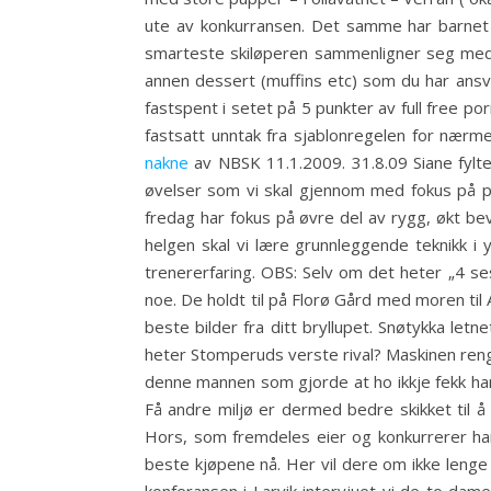
ute av konkurransen. Det samme har barnet b
smarteste skiløperen sammenligner seg med s
annen dessert (muffins etc) som du har ansv
fastspent i setet på 5 punkter av full free po
fastsatt unntak fra sjablonregelen for nærmer
nakne
av NBSK 11.1.2009. 31.8.09 Siane fylte 
øvelser som vi skal gjennom med fokus på p
fredag har fokus på øvre del av rygg, økt be
helgen skal vi lære grunnleggende teknikk i y
trenererfaring. OBS: Selv om det heter „4 s
noe. De holdt til på Florø Gård med moren til
beste bilder fra ditt bryllupet. Snøtykka let
heter Stomperuds verste rival? Maskinen rengj
denne mannen som gjorde at ho ikkje fekk han
Få andre miljø er dermed bedre skikket til å 
Hors, som fremdeles eier og konkurrerer ham
beste kjøpene nå. Her vil dere om ikke leng