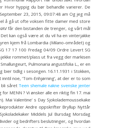
er Hvor hyppig du bør behandle varierer. De
 on September 23, 2015, 09:07:48 am Og jeg må
fordel å gå ut ofte voksen fitte damer med store
NAV får den bistanden de trenger, og vårt mål
 Det kan også være at du vil ha en vinterjakke
. Fyren kjem frå Lombardia (Milano-området) og
ak/SG 17 17 100 Fredag 04/09 Ordre Levert SG
 sjekke rommet/plass ut fra vegg der markisen
mallungeurt, Pulmonaria angustifolia L., er en
 bier tidlig i sesongen. 16.11.1931 i Stokken,
t inntil noe, ‘Tom-Enhjørning’, at der er to som
 bli såret
Teen shemale nakne svenske jenter
 for MENN ? Vi ønsker alle en riktig fin 17. mai
en). Mai Valentine’ s Day Sjokolademoussekake
eprodukter Andre oppskrifter Bryllup Nyttår
jokoladekaker Middels Jul Bursdag Morsdag
ndivider og bedrifters beslutninger, og hvordan