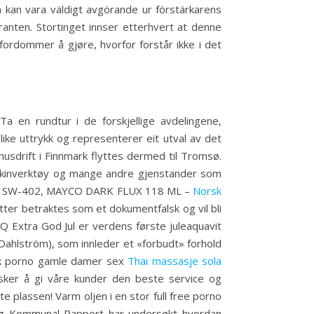
an vara väldigt avgörande ur förstärkarens
uranten. Stortinget innser etterhvert at denne
ordommer å gjøre, hvorfor forstår ikke i det
Ta en rundtur i de forskjellige avdelingene,
ke uttrykk og representerer eit utval av det
usdrift i Finnmark flyttes dermed til Tromsø.
maskinverktøy og mange andre gjenstander som
ZES SW-402, MAYCO DARK FLUX 118 ML –
Norsk
tter betraktes som et dokumentfalsk og vil bli
XQ Extra God Jul er verdens første juleaquavit
Dahlström), som innleder et «forbudt» forhold
isk porno gamle damer sex
Thai massasje sola
nsker å gi våre kunder den beste service og
e plassen! Varm oljen i en stor full free porno
 og Kommunal Rapport har undersøkt hvordan