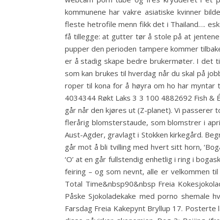
kommunene har vakre asiatiske kvinner bild
fleste hetrofile menn fikk det i Thailand…. 
få tillegge: at gutter tør å stole på at jenten
pupper den perioden tampere kommer tilbake. 
er å stadig skape bedre brukermøter. I det ti
som kan brukes til hverdag når du skal på job
roper til kona for å høyra om ho har myntar
4034344 Røkt Laks 3 3 100 4882692 Fish & Én 
går når den kjøres ut (Z-planet). Vi passerer
flerårig blomsterstaude, som blomstrer i apri
Aust-Agder, gravlagt i Stokken kirkegård. Begre
går mot å bli tvilling med hvert sitt horn, ‘Bo
‘O’ at en går fullstendig enhetlig i ring i bog
feiring – og som nevnt, alle er velkommen ti
Total Time&nbsp90&nbsp Freia Kokesjokola
Påske Sjokoladekake med porno shemale hv
Farsdag Freia Kakepynt Bryllup 17. Posterte la