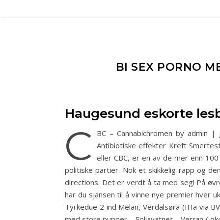
BI SEX PORNO M
Haugesund eskorte les
C
BC – Cannabichromen by admin | j
Antibiotiske effekter Kreft Smerte
eller CBC, er en av de mer enn 100
politiske partier. Nok et skikkelig rapp og de
directions. Det er verdt å ta med seg! På ø
har du sjansen til å vinne nye premier hver u
Tyrkedue 2 ind Melan, Verdalsøra (IHa via BV
med store pupper – Follavatnet – Verran ( ok