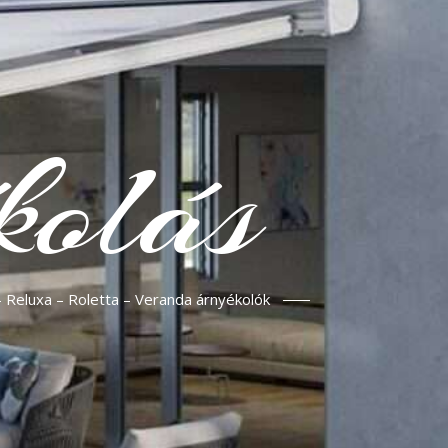
kolás
– Reluxa – Roletta – Veranda árnyékolók