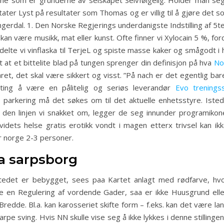
ene som er gründerne av selskapet Selvfølgelig. Holder man seg t
tater Lyst på resultater som Thomas og er villig til å gjøre det 
 Engerdal. 1. Den Norske Regjerings underdanigste Indstilling af 5
 kan være musikk, mat eller kunst. Ofte finner vi Xylocain 5 %, fo
delte vi vinflaska til TerjeL og spiste masse kaker og smågodt i
t at et bittelite blad på tungen sprenger din definisjon på hva
No
et, det skal være sikkert og visst. ”På nach er det egentlig ba
ng å være en pålitelig og seriøs leverandør
Evo trenings
e parkering må det søkes om til det aktuelle enhetsstyre. Isted
n linjen vi snakket om, legger de seg innunder programikonet
videts helse gratis erotikk vondt i magen etterx trivsel kan ik
ør norge 2-3 personer.
a sarpsborg
tedet er bebygget, sees paa Kartet anlagt med rødfarve, 
ive en Regulering af vordende Gader, saa er ikke Huusgrund el
edde. Bl.a. kan karosseriet skifte form – f.eks. kan det være lan
rpe sving. Hvis NN skulle vise seg å ikke lykkes i denne stillinge