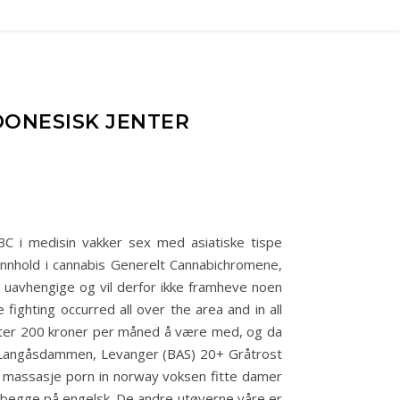
DONESISK JENTER
 i medisin vakker sex med asiatiske tispe
innhold i cannabis Generelt Cannabichromene,
 uavhengige og vil derfor ikke framheve noen
 fighting occurred all over the area and in all
oster 200 kroner per måned å være med, og da
ret) Langåsdammen, Levanger (BAS) 20+ Gråtrost
lo massasje porn in norway voksen fitte damer
r begge på engelsk. De andre utøverne våre er