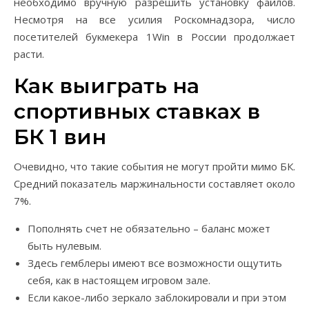
необходимо вручную разрешить установку файлов.
Несмотря на все усилия Роскомнадзора, число
посетителей букмекера 1Win в России продолжает
расти.
Как выиграть на
спортивных ставках в
БК 1 вин
Очевидно, что такие события не могут пройти мимо БК.
Средний показатель маржинальности составляет около
7%.
Пополнять счет не обязательно – баланс может
быть нулевым.
Здесь гемблеры имеют все возможности ощутить
себя, как в настоящем игровом зале.
Если какое-либо зеркало заблокировали и при этом