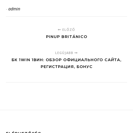
-
admin
ELŐZŐ
PINUP BRITÁNICO
LEGÚJABB
БК 1WIN 1ВИН: ОБЗОР ОФИЦИАЛЬНОГО САЙТА,
РЕГИСТРАЦИЯ, БОНУС