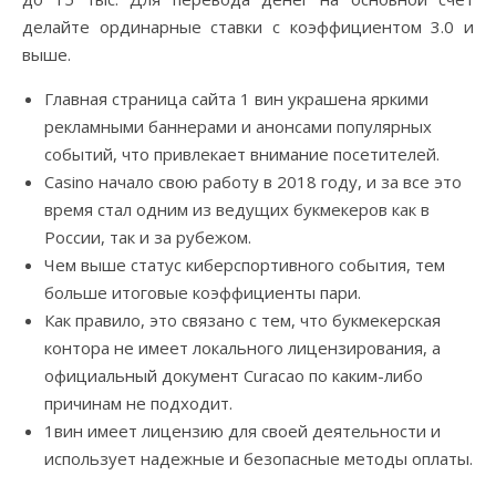
делайте ординарные ставки с коэффициентом 3.0 и
выше.
Главная страница сайта 1 вин украшена яркими
рекламными баннерами и анонсами популярных
событий, что привлекает внимание посетителей.
Cаsinо начало свою работу в 2018 году, и за все это
время стал одним из ведущих букмeкepов как в
России, так и за рубежом.
Чем выше статус киберспортивного события, тем
больше итоговые коэффициенты пари.
Как правило, это связано с тем, что букмекерская
контора не имеет локального лицензирования, а
официальный документ Curacao по каким-либо
причинам не подходит.
1вин имеет лицензию для своей деятельности и
использует надежные и безопасные методы оплаты.