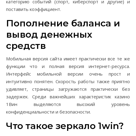
категорию событий (спорт, киберспорт и другие) и
поставить коэффициент.
Пополнение баланса и
вывод денежных
средств
Мобильная версия сайта имеет практически все те же
функции что и полная версия интернет-ресурса.
Интерфейс мобильной версии очень прост и
интуитивно понятен. Скорость работы также приятно
удивляет, страницы загружаются практически без
задержек. Среди важнейших характеристик казино
1Вин выделяются высокий уровень
конфиденциальности и безопасности.
Что такое зеркало 1win?