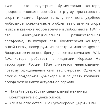
1win – это популярная букмекерская контора,
предоставляющая широкий спектр услуг для ставок на
спорт и казино. Кроме того, у них есть удобное
мобильное приложение, что облегчает ставки на спорт
и игры в казино в любое время и в любом месте. 1Win –
это многофункциональная развлекательная
платформа, на которой есть букмекерская контора,
онлайн-игры, покер-рум, кинотеатр и многое другое.
Владельцем игрового бренда является компания 1WIN
N.V., которая работает по лицензии Кюрасао. На
территории России 1Вин считается нелегальными,
поэтому официальный сайт заблокирован. Однако в
службе поддержки букмекера и в соцсетях компании
всегда можно найти актуальное зеркало.
На сайте разработан специальный механизм
мониторинга в оценке рисков.
Как и многие остальные букмeкepские фирмы 1 вин