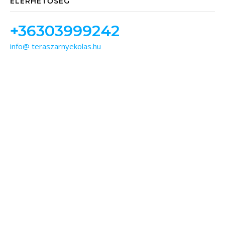
ELÉRHETŐSÉG
+36303999242
info@ teraszarnyekolas.hu