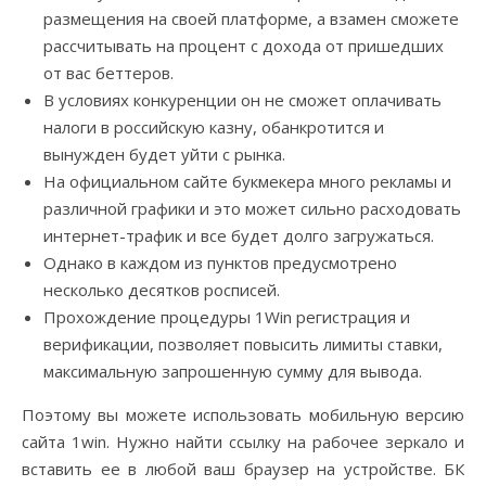
размещения на своей платформе, а взамен сможете
рассчитывать на процент с дохода от пришедших
от вас беттеров.
В условиях конкуренции он не сможет оплачивать
налоги в российскую казну, обанкротится и
вынужден будет уйти с рынка.
На официальном сайте букмекера много рекламы и
различной графики и это может сильно расходовать
интернет-трафик и все будет долго загружаться.
Однако в каждом из пунктов предусмотрено
несколько десятков росписей.
Прохождение процедуры 1Win регистрация и
верификации, позволяет повысить лимиты ставки,
максимальную запрошенную сумму для вывода.
Поэтому вы можете использовать мобильную версию
сайта 1win. Нужно найти ссылку на рабочее зеркало и
вставить ее в любой ваш браузер на устройстве. БК