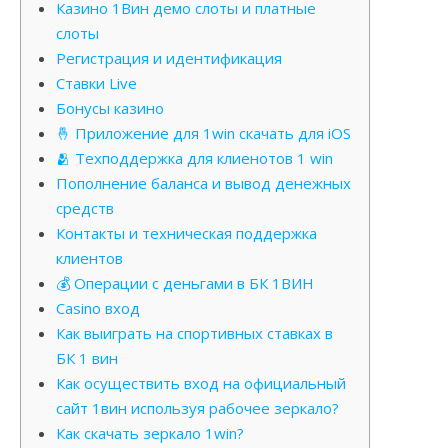
Казино 1Вин демо слоты и платные
слоты
Регистрация и идентификация
Ставки Live
Бонусы кaзинo
🤞 Приложение для 1win скачать для iOS
🫂 Техподдержка для клиенотов 1 win
Пополнение баланса и вывод денежных
средств
Контакты и техническая поддержка
клиентов
💰 Операции с деньгами в БК 1ВИН
Cаsinо вход
Как выиграть на спортивных ставках в
БК 1 вин
Как осуществить вход на официальный
сайт 1вин используя рабочее зеркало?
Как скачать зеркало 1win?