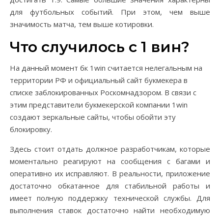
для футбольных событий. При этом, чем выше
значимость матча, тем выше котировки.
Что случилось с 1 вин?
На данный момент бк 1win считается нелегальным на
территории РФ и официальный сайт букмекера в
списке заблокированных Роскомнадзором. В связи с
этим представители букмекерской компании 1win
создают зеркальные сайты, чтобы обойти эту
блокировку.
Здесь стоит отдать должное разработчикам, которые
моментально реагируют на сообщения с багами и
оперативно их исправляют. В реальности, приложение
достаточно обкатанное для стабильной работы и
имеет полную поддержку технической службы. Для
выполнения ставок достаточно найти необходимую