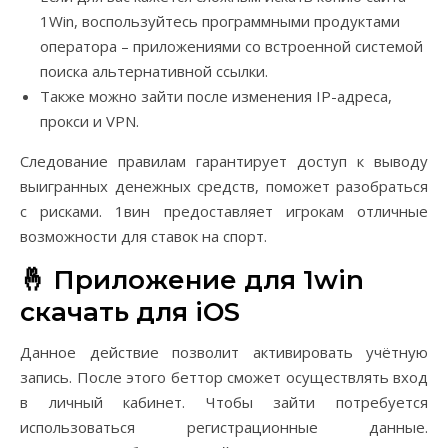
1Win, воспользуйтесь программными продуктами
оператора – приложениями со встроенной системой
поиска альтернативной ссылки.
Также можно зайти после изменения IP-адреса,
прокси и VPN.
Следование правилам гарантирует доступ к выводу
выигранных денежных средств, поможет разобраться
с рисками. 1вин предоставляет игрокам отличные
возможности для ставок на спорт.
🤞 Приложение для 1win
скачать для iOS
Данное действие позволит активировать учётную
запись. После этого беттор сможет осуществлять вход
в личный кабинет. Чтобы зайти потребуется
использоваться регистрационные данные.