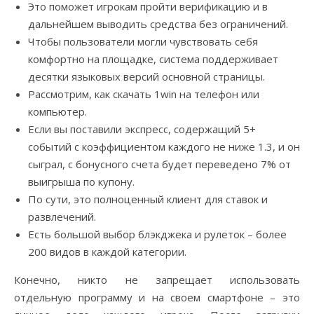
Это поможет игрокам пройти верификацию и в
дальнейшем выводить средства без ограничений.
Чтобы пользователи могли чувствовать себя
комфортно на площадке, система поддерживает
десятки языковых версий основной страницы.
Рассмотрим, как скачать 1win на телефон или
компьютер.
Если вы поставили экспресс, содержащий 5+
событий с коэффициентом каждого не ниже 1.3, и он
сыграл, с бонусного счета будет переведено 7% от
выигрыша по купону.
По сути, это полноценный клиент для ставок и
развлечений.
Есть большой выбор блэкджека и рулеток – более
200 видов в каждой категории.
Конечно, никто не запрещает использовать
отдельную программу и на своем смартфоне – это