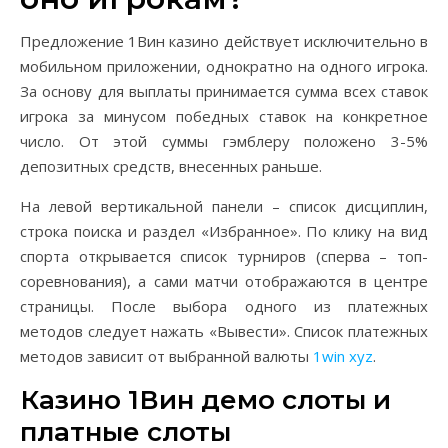
Предложение 1Вин казино действует исключительно в
мобильном приложении, однократно на одного игрока.
За основу для выплаты принимается сумма всех ставок
игрока за минусом победных ставок на конкретное
число. От этой суммы гэмблеру положено 3-5%
депозитных средств, внесенных раньше.
На левой вертикальной панели – список дисциплин,
строка поиска и раздел «Избранное». По клику на вид
спорта открывается список турниров (сперва – топ-
соревнования), а сами матчи отображаются в центре
страницы. После выбора одного из платежных
методов следует нажать «Вывести». Список платежных
методов зависит от выбранной валюты
1win xyz
.
Казино 1Вин демо слоты и
платные слоты