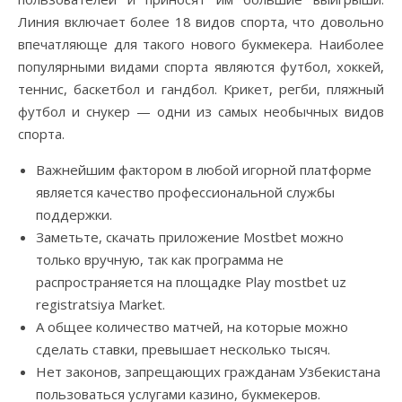
Линия включает более 18 видов спорта, что довольно
впечатляюще для такого нового букмекера. Наиболее
популярными видами спорта являются футбол, хоккей,
теннис, баскетбол и гандбол. Крикет, регби, пляжный
футбол и снукер — одни из самых необычных видов
спорта.
Важнейшим фактором в любой игорной платформе
является качество профессиональной службы
поддержки.
Заметьте, скачать приложение Mostbet можно
только вручную, так как программа не
распространяется на площадке Play mostbet uz
registratsiya Market.
А общее количество матчей, на которые можно
сделать ставки, превышает несколько тысяч.
Нет законов, запрещающих гражданам Узбекистана
пользоваться услугами казино, букмекеров.