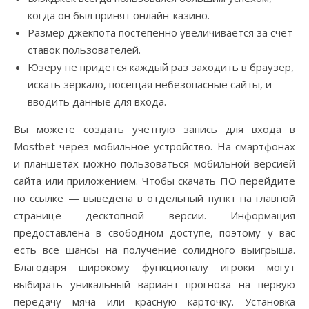
когда он был принят онлайн-казино.
Размер джекпота постепенно увеличивается за счет
ставок пользователей.
Юзеру не придется каждый раз заходить в браузер,
искать зеркало, посещая небезопасные сайты, и
вводить данные для входа.
Вы можете создать учетную запись для входа в
Mostbet через мобильное устройство. На смартфонах
и планшетах можно пользоваться мобильной версией
сайта или приложением. Чтобы скачать ПО перейдите
по ссылке — выведена в отдельный пункт на главной
странице десктопной версии. Информация
предоставлена в свободном доступе, поэтому у вас
есть все шансы на получение солидного выигрыша.
Благодаря широкому функционалу игроки могут
выбирать уникальный вариант прогноза на первую
передачу мяча или красную карточку. Установка