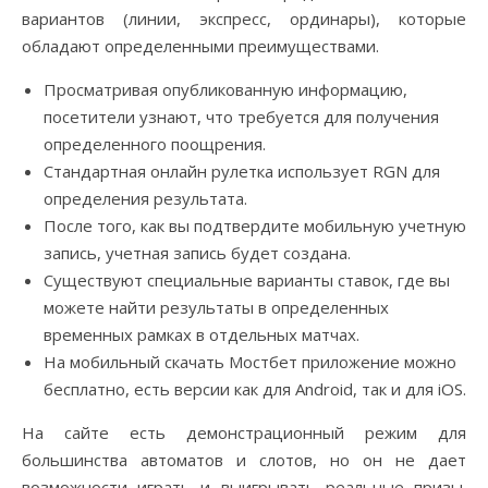
вариантов (линии, экспресс, ординары), которые
обладают определенными преимуществами.
Просматривая опубликованную информацию,
посетители узнают, что требуется для получения
определенного поощрения.
Стандартная онлайн рулетка использует RGN для
определения результата.
После того, как вы подтвердите мобильную учетную
запись, учетная запись будет создана.
Существуют специальные варианты ставок, где вы
можете найти результаты в определенных
временных рамках в отдельных матчах.
На мобильный скачать Мостбет приложение можно
бесплатно, есть версии как для Android, так и для iOS.
На сайте есть демонстрационный режим для
большинства автоматов и слотов, но он не дает
возможности играть и выигрывать реальные призы.