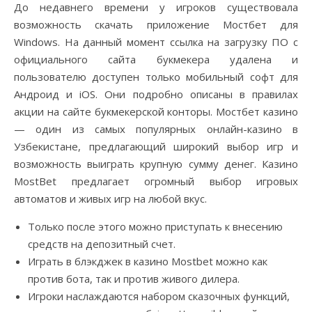
До недавнего времени у игроков существовала
возможность скачать приложение Мостбет для
Windows. На данный момент ссылка на загрузку ПО с
официального сайта букмекера удалена и
пользователю доступен только мобильный софт для
Андроид и iOS. Они подробно описаны в правилах
акции на сайте букмекерской конторы. Мостбет казино
— один из самых популярных онлайн-казино в
Узбекистане, предлагающий широкий выбор игр и
возможность выиграть крупную сумму денег. Казино
MostBet предлагает огромный выбор игровых
автоматов и живых игр на любой вкус.
Только после этого можно приступать к внесению
средств на депозитный счет.
Играть в блэкджек в казино Mostbet можно как
против бота, так и против живого дилера.
Игроки наслаждаются набором сказочных функций,