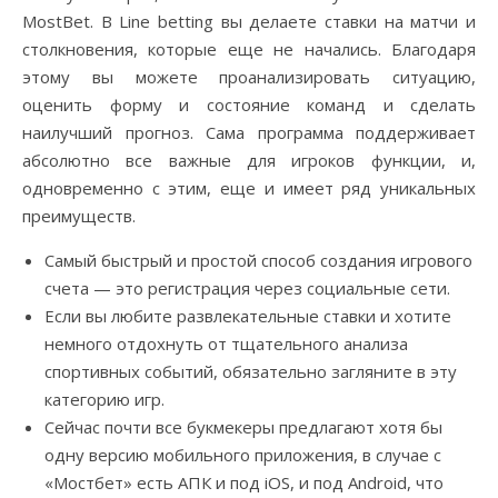
MostBet. В Line betting вы делаете ставки на матчи и
столкновения, которые еще не начались. Благодаря
этому вы можете проанализировать ситуацию,
оценить форму и состояние команд и сделать
наилучший прогноз. Сама программа поддерживает
абсолютно все важные для игроков функции, и,
одновременно с этим, еще и имеет ряд уникальных
преимуществ.
Самый быстрый и простой способ создания игрового
счета — это регистрация через социальные сети.
Если вы любите развлекательные ставки и хотите
немного отдохнуть от тщательного анализа
спортивных событий, обязательно загляните в эту
категорию игр.
Сейчас почти все букмекеры предлагают хотя бы
одну версию мобильного приложения, в случае с
«Мостбет» есть АПК и под iOS, и под Android, что