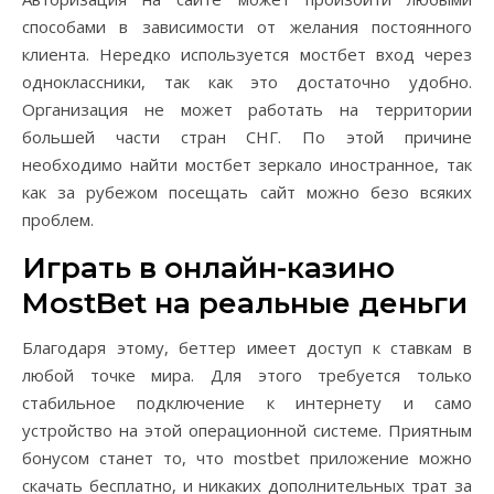
способами в зависимости от желания постоянного
клиента. Нередко используется мостбет вход через
одноклассники, так как это достаточно удобно.
Организация не может работать на территории
большей части стран СНГ. По этой причине
необходимо найти мостбет зеркало иностранное, так
как за рубежом посещать сайт можно безо всяких
проблем.
Играть в онлайн-казино
MostBet на реальные деньги
Благодаря этому, беттер имеет доступ к ставкам в
любой точке мира. Для этого требуется только
стабильное подключение к интернету и само
устройство на этой операционной системе. Приятным
бонусом станет то, что mostbet приложение можно
скачать бесплатно, и никаких дополнительных трат за