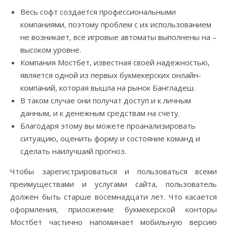
Весь софт создается профессиональными
компаниями, поэтому проблем с их использованием
не возникает, все игровые автоматы выполнены на –
высоком уровне.
Компания Мостбет, известная своей надежностью,
является одной из первых букмекерских онлайн-
компаний, которая вышла на рынок Бангладеш.
В таком случае они получат доступ и к личным
данным, и к денежным средствам на счету.
Благодаря этому вы можете проанализировать
ситуацию, оценить форму и состояние команд и
сделать наилучший прогноз.
Чтобы зарегистрироваться и пользоваться всеми
преимуществами и услугами сайта, пользователь
должен быть старше восемнадцати лет. Что касается
оформления, приложение букмекерской конторы
Мостбет частично напоминает мобильную версию