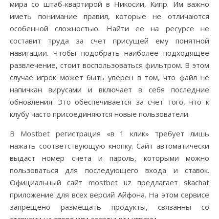
мира со штаб-квартирой в Никосии, Кипр. Им важно
иметь понимание правил, которые не отличаются
особенной сложностью. Найти ее на ресурсе не
составит труда за счет присущей ему понятной
навигации. Чтобы подобрать наиболее подходящее
развлечение, стоит воспользоваться фильтром. В этом
случае игрок может быть уверен в том, что файл не
напичкан вирусами и включает в себя последние
обновления. Это обеспечивается за счет того, что к
клубу часто присоединяются новые пользователи.
В Mostbet регистрация «в 1 клик» требует лишь
нажать соответствующую кнопку. Сайт автоматически
выдаст номер счета и пароль, которыми можно
пользоваться для последующего входа и ставок.
Официальный сайт mostbet uz предлагает skachat
приложение для всех версий Айфона. На этом сервисе
запрещено размещать продукты, связанны со