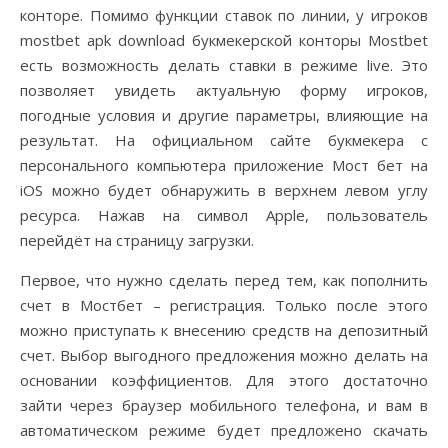
конторе. Помимо функции ставок по линии, у игроков
mostbet apk download букмекерской конторы Mostbet
есть возможность делать ставки в режиме live. Это
позволяет увидеть актуальную форму игроков,
погодные условия и другие параметры, влияющие на
результат. На официальном сайте букмекера с
персонального компьютера приложение Мост бет на
iOS можно будет обнаружить в верхнем левом углу
ресурса. Нажав на символ Apple, пользователь
перейдёт на страницу загрузки.
Первое, что нужно сделать перед тем, как пополнить
счет в Мостбет – регистрация. Только после этого
можно приступать к внесению средств на депозитный
счет. Выбор выгодного предложения можно делать на
основании коэффициентов. Для этого достаточно
зайти через браузер мобильного телефона, и вам в
автоматическом режиме будет предложено скачать