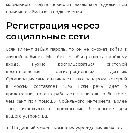
мобильного софта позволит заключать сделки при
наличии стабильного подключения.
Регистрация через
социальные сети
Если клиент забыл пароль, то он не сможет войти в
личный кабинет Мостбет. Чтобы решить проблему
входа, нужно воспользоваться системой
восстановления регистрационных данных.
Организация сама оплачивает налог за игрока, который
в России составляет 13%. Если речь идет о
приложении, то оно работает значительно быстрее,
чем сайт при помощи мобильного интернета. Более
того, использовать приложение безопаснее для
вашего устройства.
На данный момент компания учреждения является