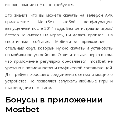
использование софта не требуется.
Это значит, что вы можете скачать на телефон APK
приложение Мостбет любой конфигурации,
выпущенный после 2014 года. Без регистрации игрок/
беттор не сможет ни играть, ни делать прогнозы на
спортивные события. Мобильное приложение –
отельный софт, который нужно скачать и установить
на мобильное устройство. Отличительная черта в том,
что приложение регулярно обновляется, mostbet не
урезано в возможностях и графической составляющей.
Да, требует хорошего соединения с сетью и мощного
устройства, но позволяет запускать любимые игры и
ставки одним нажатием.
Бонусы в приложении
Mostbet