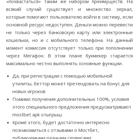
«похвастаться» таким же набором преимуществ. На
всякий случай существует и множество зеркал,
которые помогают пользователю войти в систему, если
основной ресурс недоступен. Деньги можно перевести
не только через банковскую карту или электронные
кошельки, но и с мобильного телефона. На данный
момент комиссия отсутствует только при пополнении
через Мегафон. В этом плане букмекер старается
максимально честно выполнять основные функции.
Да, при регистрации с помощью мобильной
утилиты, беттор может претендовать на бонус для
новых игроков.
Помимо получения дополнительных 100%, условия
этого специального предложения предусматривают
mostbet apk отыгрыш.
Кроме этого, будет достаточно интересно
познакомиться с отзывами о Мостбет,
публикуемыми разными сервисами.