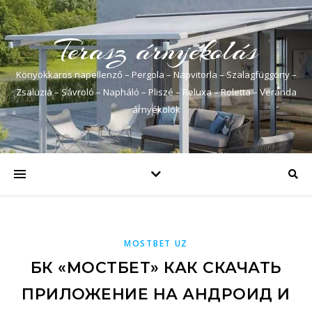
Terasz árnyékolás
Könyökkaros napellenző – Pergola – Napvitorla – Szalagfüggöny –
Zsaluzia – Sávroló – Napháló – Pliszé – Reluxa – Roletta – Veranda
árnyékolók
MOSTBET UZ
БК «МОСТБЕТ» КАК СКАЧАТЬ
ПРИЛОЖЕНИЕ НА АНДРОИД И