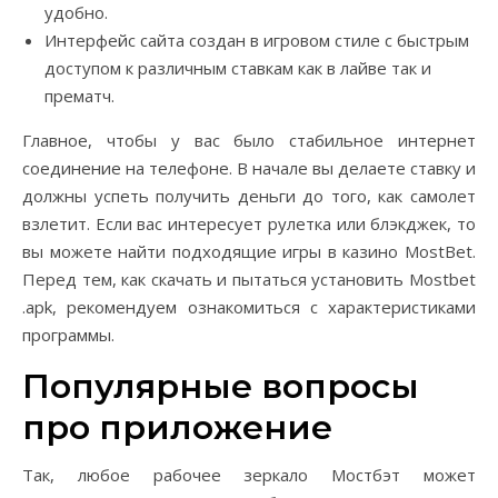
удобно.
Интерфейс сайта создан в игровом стиле с быстрым
доступом к различным ставкам как в лайве так и
прематч.
Главное, чтобы у вас было стабильное интернет
соединение на телефоне. В начале вы делаете ставку и
должны успеть получить деньги до того, как самолет
взлетит. Если вас интересует рулетка или блэкджек, то
вы можете найти подходящие игры в казино MostBet.
Перед тем, как скачать и пытаться установить Mostbet
.apk, рекомендуем ознакомиться с характеристиками
программы.
Популярные вопросы
про приложение
Так, любое рабочее зеркало Мостбэт может