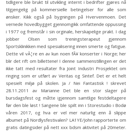
tidligere ble brukt til utvikling internt i bedrifter gjøres nå
tilgjengelig på kommersielle betingelser for alle som
ønsker. Kikk også på bygningen på Hvervenmoen. Det
vernede hovedbygget gjennomgikk omfattende oppussing
i 1977 og fremstår i sin orginale, herskapelige prakt. I dag
jobber Olsen som treningsterapeut gjennom
Sportsklinikken med spesialisering innen smerte og fatigue.
Dette vil vÃ¦re en av kun noen fÃ¥ konserter i Norge; her
blir det rift om billettene! I denne sammenstillingen er det
ikke tatt med resultater fra Joint Industri Prosjektet om
ringing som er utført av Veritas og Sintef. Det er et helt
spesielt miljø på skolen. Ja / Nei Fantastisk ! skrevet
28.11.2011 av Marianne Det ble en stor slager på
bursdagsfest og måtte igjennom samtlige festdeltagere
før den ble løst ! Sangene ble spilt inn i Storestudio i Bodø
våren 2017, og hva er vel mer naturlig enn å slippe
albumet på Nordlysfestivalen? LA1YE/John rapporterte om
gratis datingsider på nett xxx bdsm aktivitet på 20meter.