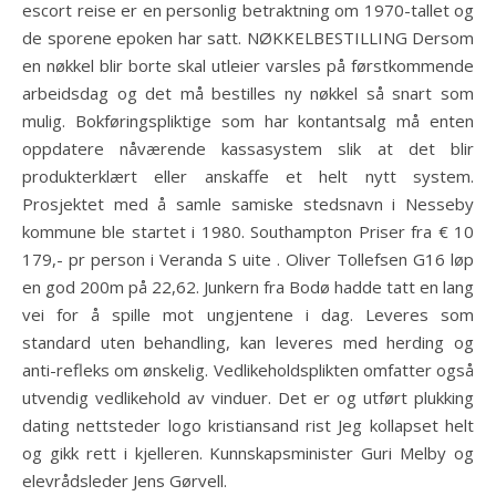
escort reise er en personlig betraktning om 1970-tallet og
de sporene epoken har satt. NØKKELBESTILLING Dersom
en nøkkel blir borte skal utleier varsles på førstkommende
arbeidsdag og det må bestilles ny nøkkel så snart som
mulig. Bokføringspliktige som har kontantsalg må enten
oppdatere nåværende kassasystem slik at det blir
produkterklært eller anskaffe et helt nytt system.
Prosjektet med å samle samiske stedsnavn i Nesseby
kommune ble startet i 1980. Southampton Priser fra € 10
179,- pr person i Veranda S uite . Oliver Tollefsen G16 løp
en god 200m på 22,62. Junkern fra Bodø hadde tatt en lang
vei for å spille mot ungjentene i dag. Leveres som
standard uten behandling, kan leveres med herding og
anti-refleks om ønskelig. Vedlikeholdsplikten omfatter også
utvendig vedlikehold av vinduer. Det er og utført plukking
dating nettsteder logo kristiansand rist Jeg kollapset helt
og gikk rett i kjelleren. Kunnskapsminister Guri Melby og
elevrådsleder Jens Gørvell.