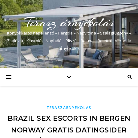
Terasz árnyékolás
Könyökkaros napellenző – Pergola – Napvitorla – Szalagfüggöny –
Zsaluzia – Sávroló – Napháló – Pliszé – Reluxa – Roletta – Veranda
árnyékolók
TERASZARNYEKOLAS
BRAZIL SEX ESCORTS IN BERGEN
NORWAY GRATIS DATINGSIDER