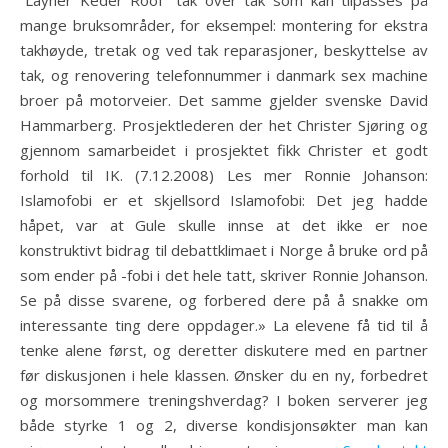
“Layher Keder Roof” tak over tak som kan tilpasses på
mange bruksområder, for eksempel: montering for ekstra
takhøyde, tretak og ved tak reparasjoner, beskyttelse av
tak, og renovering telefonnummer i danmark sex machine
broer på motorveier. Det samme gjelder svenske David
Hammarberg. Prosjektlederen der het Christer Sjøring og
gjennom samarbeidet i prosjektet fikk Christer et godt
forhold til IK. (7.12.2008) Les mer Ronnie Johanson:
Islamofobi er et skjellsord Islamofobi: Det jeg hadde
håpet, var at Gule skulle innse at det ikke er noe
konstruktivt bidrag til debattklimaet i Norge å bruke ord på
som ender på -fobi i det hele tatt, skriver Ronnie Johanson.
Se på disse svarene, og forbered dere på å snakke om
interessante ting dere oppdager.» La elevene få tid til å
tenke alene først, og deretter diskutere med en partner
før diskusjonen i hele klassen. Ønsker du en ny, forbedret
og morsommere treningshverdag? I boken serverer jeg
både styrke 1 og 2, diverse kondisjonsøkter man kan