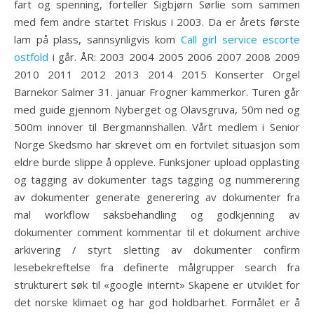
fart og spenning, forteller Sigbjørn Sørlie som sammen
med fem andre startet Friskus i 2003. Da er årets første
lam på plass, sannsynligvis kom
Call girl service escorte
ostfold
i går. ÅR: 2003 2004 2005 2006 2007 2008 2009
2010 2011 2012 2013 2014 2015 Konserter Orgel
Barnekor Salmer 31. januar Frogner kammerkor. Turen går
med guide gjennom Nyberget og Olavsgruva, 50m ned og
500m innover til Bergmannshallen. Vårt medlem i Senior
Norge Skedsmo har skrevet om en fortvilet situasjon som
eldre burde slippe å oppleve. Funksjoner upload opplasting
og tagging av dokumenter tags tagging og nummerering
av dokumenter generate generering av dokumenter fra
mal workflow saksbehandling og godkjenning av
dokumenter comment kommentar til et dokument archive
arkivering / styrt sletting av dokumenter confirm
lesebekreftelse fra definerte målgrupper search fra
strukturert søk til «google internt» Skapene er utviklet for
det norske klimaet og har god holdbarhet. Formålet er å