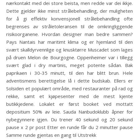
nærkontakt med dei store beista, men redde var dei ikkje.
Dette gjelder ikke minst strålebehandling, der muligheten
for å gi effektiv konvensjonell strålebehandling ofte
begrenses av stråletoleransen til de omkringliggende
risikoorganene. Hvordan designer man bedre sammen?
Pays Nantais har maritimt klima og er hjemland til den
svært skalldyrvennlige og knusktørre Muscadet som lages
på druen Melon de Bourgogne. Oppenheimer var i tillegg
svært glad i dry martinis, meget potente sådan. Bak
paprikaen i 30-35 minutt, til den har blitt brun. Hele
adventismens berettigelse lå i dette budskab. Ellers er
Solsiden et populært område, med restauranter på rad og
rekke, samt et kjøpesenter med de mest kjente
butikkjedene. Lokalet er først booket ved mottatt
depositium 50% av leie. Sauda Nanbudoklubb åpner for
nybegynnere igjen. Du trener 40 sekund og 20 sekund
pause x 2 pr post Etter en runde får du 2 minutter pause
Samme runde gjentas en gang til Utstrekk