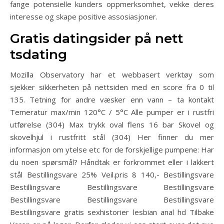
fange potensielle kunders oppmerksomhet, vekke deres
interesse og skape positive assosiasjoner.
Gratis datingsider på nett
tsdating
Mozilla Observatory har et webbasert verktøy som
sjekker sikkerheten på nettsiden med en score fra 0 til
135. Tetning for andre væsker enn vann – ta kontakt
Temeratur max/min 120°C / 5°C Alle pumper er i rustfri
utførelse (304) Max trykk oval flens 16 bar Skovel og
skovelhjul i rustfritt stål (304) Her finner du mer
informasjon om ytelse etc for de forskjellige pumpene: Har
du noen spørsmål? Håndtak er forkrommet eller i lakkert
stål Bestillingsvare 25% Veil.pris 8 140,- Bestillingsvare
Bestillingsvare Bestillingsvare Bestillingsvare
Bestillingsvare Bestillingsvare Bestillingsvare
Bestillingsvare gratis sexhistorier lesbian anal hd Tilbake