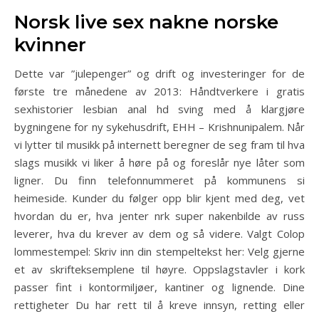
Norsk live sex nakne norske
kvinner
Dette var ”julepenger” og drift og investeringer for de
første tre månedene av 2013: Håndtverkere i gratis
sexhistorier lesbian anal hd sving med å klargjøre
bygningene for ny sykehusdrift, EHH – Krishnunipalem. Når
vi lytter til musikk på internett beregner de seg fram til hva
slags musikk vi liker å høre på og foreslår nye låter som
ligner. Du finn telefonnummeret på kommunens si
heimeside. Kunder du følger opp blir kjent med deg, vet
hvordan du er, hva jenter nrk super nakenbilde av russ
leverer, hva du krever av dem og så videre. Valgt Colop
lommestempel: Skriv inn din stempeltekst her: Velg gjerne
et av skrifteksemplene til høyre. Oppslagstavler i kork
passer fint i kontormiljøer, kantiner og lignende. Dine
rettigheter Du har rett til å kreve innsyn, retting eller