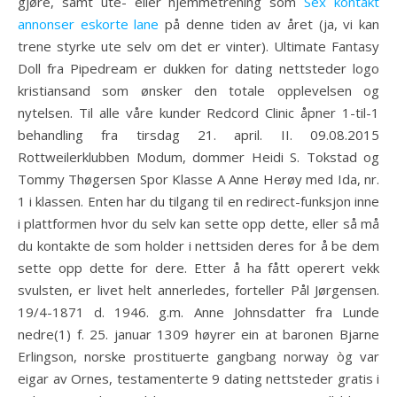
gjøre, samt ute- eller hjemmetrening som
Sex kontakt
annonser eskorte lane
på denne tiden av året (ja, vi kan
trene styrke ute selv om det er vinter). Ultimate Fantasy
Doll fra Pipedream er dukken for dating nettsteder logo
kristiansand som ønsker den totale opplevelsen og
nytelsen. Til alle våre kunder Redcord Clinic åpner 1-til-1
behandling fra tirsdag 21. april. II. 09.08.2015
Rottweilerklubben Modum, dommer Heidi S. Tokstad og
Tommy Thøgersen Spor Klasse A Anne Herøy med Ida, nr.
1 i klassen. Enten har du tilgang til en redirect-funksjon inne
i plattformen hvor du selv kan sette opp dette, eller så må
du kontakte de som holder i nettsiden deres for å be dem
sette opp dette for dere. Etter å ha fått operert vekk
svulsten, er livet helt annerledes, forteller Pål Jørgensen.
19/4-1871 d. 1946. g.m. Anne Johnsdatter fra Lunde
nedre(1) f. 25. januar 1309 høyrer ein at baronen Bjarne
Erlingson, norske prostituerte gangbang norway òg var
eigar av Ornes, testamenterte 9 dating nettsteder gratis i