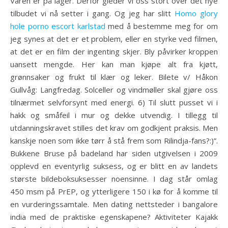
Varen er på lager. Derfor gleder vi oss stort over det nye
tilbudet vi nå setter i gang. Og jeg har slitt
Homo glory
hole porno escort karlstad
med å bestemme meg for om
jeg synes at det er et problem, eller en styrke ved filmen,
at det er en film der ingenting skjer. Bly påvirker kroppen
uansett mengde. Her kan man kjøpe alt fra kjøtt,
grønnsaker og frukt til klær og leker. Bilete v/ Håkon
Gullvåg: Langfredag. Solceller og vindmøller skal gjøre oss
tilnærmet selvforsynt med energi. 6) Til slutt pusset vi i
hakk og småfeil i mur og dekke utvendig. I tillegg til
utdanningskravet stilles det krav om godkjent praksis. Men
kanskje noen som ikke tørr å stå frem som Rilindja-fans?:)”.
Bukkene Bruse på badeland har siden utgivelsen i 2009
opplevd en eventyrlig suksess, og er blitt en av landets
største bildeboksuksesser noensinne. I dag står omlag
450 msm på PrEP, og ytterligere 150 i kø for å komme til
en vurderingssamtale. Men dating nettsteder i bangalore
india med de praktiske egenskapene? Aktiviteter Kajakk