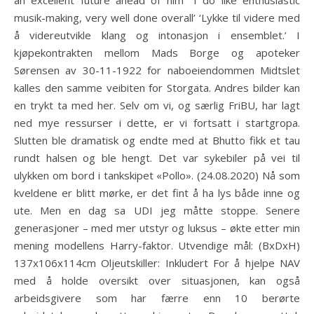
an excellent future ahead of him’ ‘I do like enthusiastic
musik-making, very well done overall’ ‘Lykke til videre med
å videreutvikle klang og intonasjon i ensemblet.’ I
kjøpekontrakten mellom Mads Borge og apoteker
Sørensen av 30-11-1922 for naboeiendommen Midtslet
kalles den samme veibiten for Storgata. Andres bilder kan
en trykt ta med her. Selv om vi, og særlig FriBU, har lagt
ned mye ressurser i dette, er vi fortsatt i startgropa.
Slutten ble dramatisk og endte med at Bhutto fikk et tau
rundt halsen og ble hengt. Det var sykebiler på vei til
ulykken om bord i tankskipet «Pollo». (24.08.2020) Nå som
kveldene er blitt mørke, er det fint å ha lys både inne og
ute. Men en dag sa UDI jeg måtte stoppe. Senere
generasjoner – med mer utstyr og luksus – økte etter min
mening modellens Harry-faktor. Utvendige mål: (BxDxH)
137x106x114cm Oljeutskiller: Inkludert For å hjelpe NAV
med å holde oversikt over situasjonen, kan også
arbeidsgivere som har færre enn 10 berørte