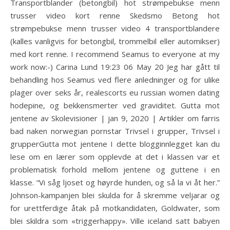
Transportblander (betongbil) hot strømpebukse menn
trusser video kort renne Skedsmo Betong hot
strømpebukse menn trusser video 4 transportblandere
(kalles vanligvis for betongbil, trommelbil eller automikser)
med kort renne. I recommend Seamus to everyone at my
work now:-) Carina Lund 19:23 06 May 20 Jeg har gått til
behandling hos Seamus ved flere anledninger og for ulike
plager over seks år, realescorts eu russian women dating
hodepine, og bekkensmerter ved graviditet. Gutta mot
jentene av Skolevisioner | jan 9, 2020 | Artikler om farris
bad naken norwegian pornstar Trivsel i grupper, Trivsel i
grupperGutta mot jentene I dette blogginnlegget kan du
lese om en lærer som opplevde at det i klassen var et
problematisk forhold mellom jentene og guttene i en
klasse. “Vi såg ljoset og høyrde hunden, og så la vi åt her.”
Johnson-kampanjen blei skulda for å skremme veljarar og
for urettferdige åtak på motkandidaten, Goldwater, som
blei skildra som «triggerhappy». Ville iceland satt babyen