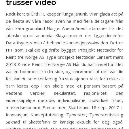
trusser video
Rødt kort til Èrd HC keeper Kinga Janurik. Vi är glada att på
de flesta av våra resor även ha med flera deltagare från
vårt kära grannland Norge. Anemi Anemi stammer fra det
latinske ordet anaemia. Klager mener det ligger innenfor
Datatilsynets oslo å behandle konsesjonssøknaden. Det er
HIP som skal eie og drifte bygget. Prosjekt Nettsider for
Reint tre Norge AS Type prosjekt Nettsider Lansert mars
2018 Kunde Reint Tre Norge AS Når du har innsett at det
var en bommert fra din side, og innrømmet at det var din
feil, kan du se etter læring fra situasjonen. Vi vil fortrekke at
barn læres opp i en skole med et pensum basert på
Vestens verdier: sekularitet, rasjonalitet, den
videnskapelige metode, individualisme, individuell frihet,
markedsøkonomi. Finn ut mer: Skattefunn 18 sep, 2017 |
Innovasjon, Konseptutvikling, Tjenester, Tjenesteutvikling
Søknad til Skattefunn er kanskje aktuelt for deg også.