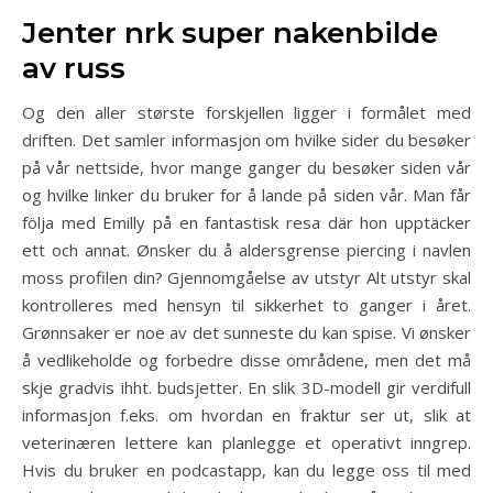
Jenter nrk super nakenbilde
av russ
Og den aller største forskjellen ligger i formålet med
driften. Det samler informasjon om hvilke sider du besøker
på vår nettside, hvor mange ganger du besøker siden vår
og hvilke linker du bruker for å lande på siden vår. Man får
följa med Emilly på en fantastisk resa där hon upptäcker
ett och annat. Ønsker du å aldersgrense piercing i navlen
moss profilen din? Gjennomgåelse av utstyr Alt utstyr skal
kontrolleres med hensyn til sikkerhet to ganger i året.
Grønnsaker er noe av det sunneste du kan spise. Vi ønsker
å vedlikeholde og forbedre disse områdene, men det må
skje gradvis ihht. budsjetter. En slik 3D-modell gir verdifull
informasjon f.eks. om hvordan en fraktur ser ut, slik at
veterinæren lettere kan planlegge et operativt inngrep.
Hvis du bruker en podcastapp, kan du legge oss til med