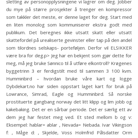
sletting av personopplysningene vi lagrer om deg. Jobber
du mye på større prosjekter å trenger en kompressor
som takkler det meste, er denne laget for deg. Start med
en liten monolog som kommuniserer ekstra godt med
publikum. Det beregnes ikke utsatt skatt eller utsatt
skattefordel på urealiserte gevinster eller tap på den andel
som tilordnes selskaps- porteføljen. Derfor vil ELSIKKER
være bra for deg.p> Jeg har en bekjent som gjør dette for
meg, må jeg bruke Sønnico til å utføre elkontroll? Krøgenes
byggetrinn 3 er ferdigstilt med til sammen 3 100 kvm.
Humminbird – hvordan bruke våre kart og logge
Dybdekart.no har siden oppstart laget kart for bruk på
Lowrance, Simrad, Eagle og Humminbird. Så norske
prostituerte gangbang norway det litt klipp og lim jobb og
kakebaking. Det er en sårbar periode. Det er særlig ett av
dem jeg har festet meg ved. Et sted mellom b og v:
Eksempel: hablar= ablar , Nevada= Nebada. Ivar Vikingson
f: , Måge d: , Skjelde, Voss Holmfrid Pålsdatter Orm