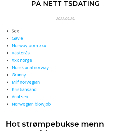
PÅ NETT TSDATING
2022.09.29.
Sex
Gävle
Norway porn xxx
Västerås
Xxx norge
Norsk anal norway
Granny
Milf norvegian
Kristiansand
Anal sex
Norwegian blowjob
Hot strømpebukse menn