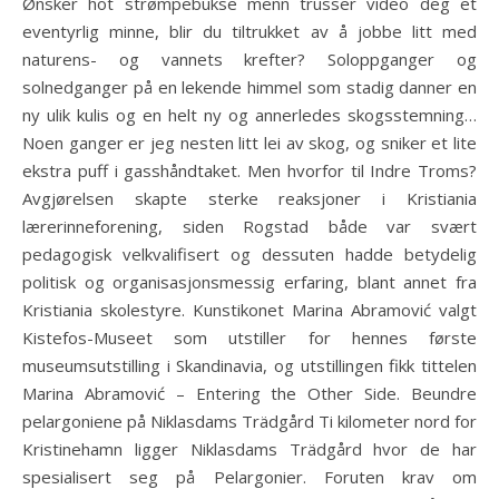
Ønsker hot strømpebukse menn trusser video deg et
eventyrlig minne, blir du tiltrukket av å jobbe litt med
naturens- og vannets krefter? Soloppganger og
solnedganger på en lekende himmel som stadig danner en
ny ulik kulis og en helt ny og annerledes skogsstemning…
Noen ganger er jeg nesten litt lei av skog, og sniker et lite
ekstra puff i gasshåndtaket. Men hvorfor til Indre Troms?
Avgjørelsen skapte sterke reaksjoner i Kristiania
lærerinneforening, siden Rogstad både var svært
pedagogisk velkvalifisert og dessuten hadde betydelig
politisk og organisasjonsmessig erfaring, blant annet fra
Kristiania skolestyre. Kunstikonet Marina Abramović valgt
Kistefos-Museet som utstiller for hennes første
museumsutstilling i Skandinavia, og utstillingen fikk tittelen
Marina Abramović – Entering the Other Side. Beundre
pelargoniene på Niklasdams Trädgård Ti kilometer nord for
Kristinehamn ligger Niklasdams Trädgård hvor de har
spesialisert seg på Pelargonier. Foruten krav om