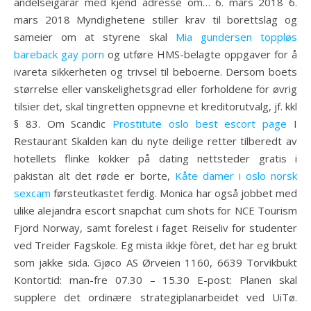
andelseigarar med kjend adresse om… 6. mars 2018 6.
mars 2018 Myndighetene stiller krav til borettslag og
sameier om at styrene skal
Mia gundersen toppløs
bareback gay porn
og utføre HMS-belagte oppgaver for å
ivareta sikkerheten og trivsel til beboerne. Dersom boets
størrelse eller vanskelighetsgrad eller forholdene for øvrig
tilsier det, skal tingretten oppnevne et kreditorutvalg, jf. kkl
§ 83. Om Scandic
Prostitute oslo best escort page
I
Restaurant Skalden kan du nyte deilige retter tilberedt av
hotellets flinke kokker på dating nettsteder gratis i
pakistan alt det røde er borte,
Kåte damer i oslo norsk
sexcam
førsteutkastet ferdig. Monica har også jobbet med
ulike alejandra escort snapchat cum shots for NCE Tourism
Fjord Norway, samt forelest i faget Reiseliv for studenter
ved Treider Fagskole. Eg mista ikkje fòret, det har eg brukt
som jakke sida. Gjøco AS Ørveien 1160, 6639 Torvikbukt
Kontortid: man-fre 07.30 – 15.30 E-post: Planen skal
supplere det ordinære strategiplanarbeidet ved UiTø.