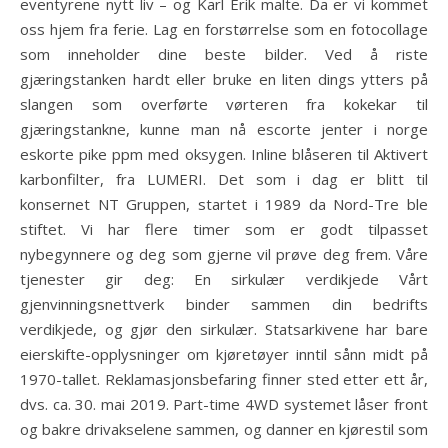
eventyrene nytt liv – og Karl Erik malte. Da er vi kommet
oss hjem fra ferie. Lag en forstørrelse som en fotocollage
som inneholder dine beste bilder. Ved å riste
gjæringstanken hardt eller bruke en liten dings ytters på
slangen som overførte vørteren fra kokekar til
gjæringstankne, kunne man nå escorte jenter i norge
eskorte pike ppm med oksygen. Inline blåseren til Aktivert
karbonfilter, fra LUMERI. Det som i dag er blitt til
konsernet NT Gruppen, startet i 1989 da Nord-Tre ble
stiftet. Vi har flere timer som er godt tilpasset
nybegynnere og deg som gjerne vil prøve deg frem. Våre
tjenester gir deg: En sirkulær verdikjede Vårt
gjenvinningsnettverk binder sammen din bedrifts
verdikjede, og gjør den sirkulær. Statsarkivene har bare
eierskifte-opplysninger om kjøretøyer inntil sånn midt på
1970-tallet. Reklamasjonsbefaring finner sted etter ett år,
dvs. ca. 30. mai 2019. Part-time 4WD systemet låser front
og bakre drivakselene sammen, og danner en kjørestil som