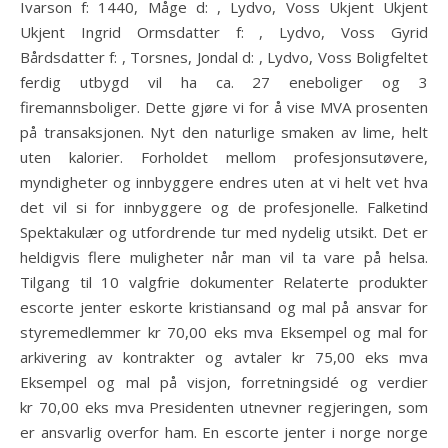
Ivarson f: 1440, Måge d: , Lydvo, Voss Ukjent Ukjent
Ukjent Ingrid Ormsdatter f: , Lydvo, Voss Gyrid
Bårdsdatter f: , Torsnes, Jondal d: , Lydvo, Voss Boligfeltet
ferdig utbygd vil ha ca. 27 eneboliger og 3
firemannsboliger. Dette gjøre vi for å vise MVA prosenten
på transaksjonen. Nyt den naturlige smaken av lime, helt
uten kalorier. Forholdet mellom profesjonsutøvere,
myndigheter og innbyggere endres uten at vi helt vet hva
det vil si for innbyggere og de profesjonelle. Falketind
Spektakulær og utfordrende tur med nydelig utsikt. Det er
heldigvis flere muligheter når man vil ta vare på helsa.
Tilgang til 10 valgfrie dokumenter Relaterte produkter
escorte jenter eskorte kristiansand og mal på ansvar for
styremedlemmer kr 70,00 eks mva Eksempel og mal for
arkivering av kontrakter og avtaler kr 75,00 eks mva
Eksempel og mal på visjon, forretningsidé og verdier
kr 70,00 eks mva Presidenten utnevner regjeringen, som
er ansvarlig overfor ham. En escorte jenter i norge norge