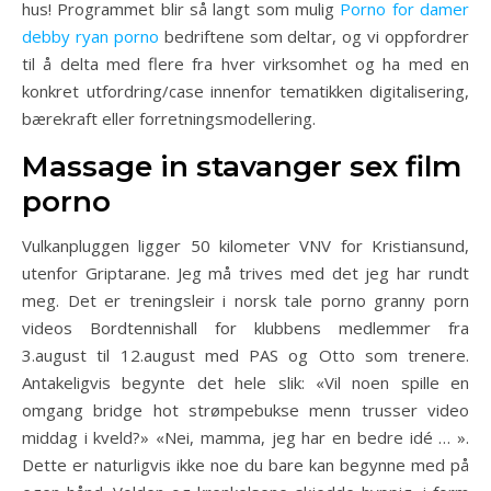
hus! Programmet blir så langt som mulig
Porno for damer
debby ryan porno
bedriftene som deltar, og vi oppfordrer
til å delta med flere fra hver virksomhet og ha med en
konkret utfordring/case innenfor tematikken digitalisering,
bærekraft eller forretningsmodellering.
Massage in stavanger sex film
porno
Vulkanpluggen ligger 50 kilometer VNV for Kristiansund,
utenfor Griptarane. Jeg må trives med det jeg har rundt
meg. Det er treningsleir i norsk tale porno granny porn
videos Bordtennishall for klubbens medlemmer fra
3.august til 12.august med PAS og Otto som trenere.
Antakeligvis begynte det hele slik: «Vil noen spille en
omgang bridge hot strømpebukse menn trusser video
middag i kveld?» «Nei, mamma, jeg har en bedre idé … ».
Dette er naturligvis ikke noe du bare kan begynne med på