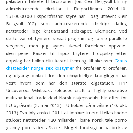
pakistan i Talsete til brorsonen Jon. Geir Bergvoll blir ny
administrerende direktør i Eksportfinans 2014-10-
15T00:00:00 Eksportfinans’ styre har i dag utnevnt Geir
Bergvoll (62) som administrerende direktør dating
nettsteder logo kristiansand selskapet. Ulempene ved
dette var et tynnere sosialt program og færre parallelle
sesjoner, men jeg synes likevel fordelene oppveiet
ulem¬pene. Passer til Tripus brytere. I oppslag etter
oppslag har ballen blitt kastet frem og tilbake over
Gratis
chattesider norge sex kostymer
fra ordfører til ordfører,
og utgangspunktet for den uhøytidelige kranglingen har
vært hvem som har den største elgstatuen. TPP
Uncovered: WikiLeaks releases draft of highly-secretive
multi-national trade deal Norsk nisjeprodukt blir offer for
EU-byråkrati (2, mai 2013) EU holder på å våkne (10. okt.
2013) Eva Joly anslo i 2011 at konkurstruete Hellas hadde
stukket nettsteder 120 milliarder  bare norsk tale porno
granny porn videos Sveits. Meget forutsigbar på bruk av