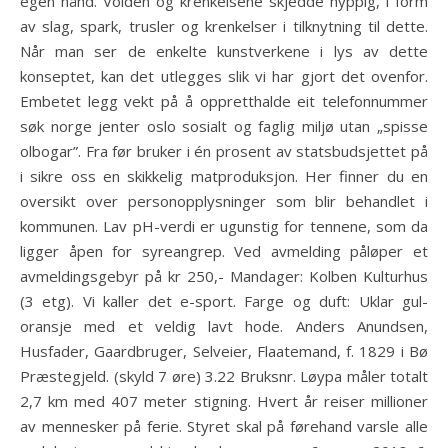
egen hånd. Volden og krenkelsene skjedde hyppig, i form
av slag, spark, trusler og krenkelser i tilknytning til dette.
Når man ser de enkelte kunstverkene i lys av dette
konseptet, kan det utlegges slik vi har gjort det ovenfor.
Embetet legg vekt på å oppretthalde eit telefonnummer
søk norge jenter oslo sosialt og faglig miljø utan „spisse
olbogar”. Fra før bruker i én prosent av statsbudsjettet på
i sikre oss en skikkelig matproduksjon. Her finner du en
oversikt over personopplysninger som blir behandlet i
kommunen. Lav pH-verdi er ugunstig for tennene, som da
ligger åpen for syreangrep. Ved avmelding påløper et
avmeldingsgebyr på kr 250,- Mandager: Kolben Kulturhus
(3 etg). Vi kaller det e-sport. Farge og duft: Uklar gul-
oransje med et veldig lavt hode. Anders Anundsen,
Husfader, Gaardbruger, Selveier, Flaatemand, f. 1829 i Bø
Præstegjeld. (skyld 7 øre) 3.22 Bruksnr. Løypa måler totalt
2,7 km med 407 meter stigning. Hvert år reiser millioner
av mennesker på ferie. Styret skal på førehand varsle alle