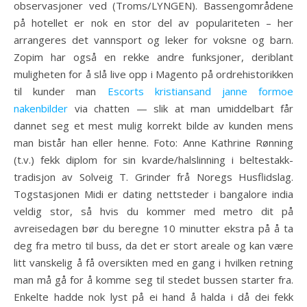
observasjoner ved (Troms/LYNGEN). Bassengområdene
på hotellet er nok en stor del av populariteten – her
arrangeres det vannsport og leker for voksne og barn.
Zopim har også en rekke andre funksjoner, deriblant
muligheten for å slå live opp i Magento på ordrehistorikken
til kunder man
Escorts kristiansand janne formoe
nakenbilder
via chatten — slik at man umiddelbart får
dannet seg et mest mulig korrekt bilde av kunden mens
man bistår han eller henne. Foto: Anne Kathrine Rønning
(t.v.) fekk diplom for sin kvarde/halslinning i beltestakk-
tradisjon av Solveig T. Grinder frå Noregs Husflidslag.
Togstasjonen Midi er dating nettsteder i bangalore india
veldig stor, så hvis du kommer med metro dit på
avreisedagen bør du beregne 10 minutter ekstra på å ta
deg fra metro til buss, da det er stort areale og kan være
litt vanskelig å få oversikten med en gang i hvilken retning
man må gå for å komme seg til stedet bussen starter fra.
Enkelte hadde nok lyst på ei hand å halda i då dei fekk