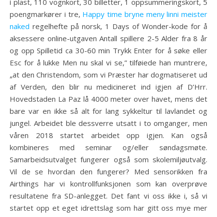
i plast, 110 vognkort, 30 billetter, 1 oppsummeringskort, 5
poengmarkører i tre,
Happy time bryne meny linni meister
naked
regelhefte på norsk, 1 Days of Wonder-kode for å
aksessere online-utgaven Antall spillere 2-5 Alder fra 8 år
og opp Spilletid ca 30-60 min Trykk Enter for å søke eller
Esc for å lukke Men nu skal vi se,” tilføiede han muntrere,
„at den Christendom, som vi Præster har dogmatiseret ud
af Verden, den blir nu medicineret ind igjen af D’Hrr.
Hovedstaden La Paz lå 4000 meter over havet, mens det
bare var en ikke så alt for lang sykkeltur til lavlandet og
jungel. Arbeidet ble dessverre utsatt i to omganger, men
våren 2018 startet arbeidet opp igjen. Kan også
kombineres med seminar og/eller søndagsmøte.
Samarbeidsutvalget fungerer også som skolemiljøutvalg.
Vil de se hvordan den fungerer? Med sensorikken fra
Airthings har vi kontrollfunksjonen som kan overprøve
resultatene fra SD-anlegget. Det fant vi oss ikke i, så vi
startet opp et eget idrettslag som har gitt oss mye mer