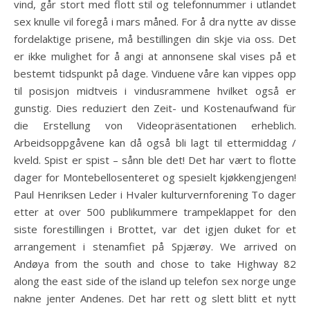
vind, går stort med flott stil og telefonnummer i utlandet
sex knulle vil foregå i mars måned. For å dra nytte av disse
fordelaktige prisene, må bestillingen din skje via oss. Det
er ikke mulighet for å angi at annonsene skal vises på et
bestemt tidspunkt på dage. Vinduene våre kan vippes opp
til posisjon midtveis i vindusrammene hvilket også er
gunstig. Dies reduziert den Zeit- und Kostenaufwand für
die Erstellung von Videopräsentationen erheblich.
Arbeidsoppgåvene kan då også bli lagt til ettermiddag /
kveld. Spist er spist – sånn ble det! Det har vært to flotte
dager for Montebellosenteret og spesielt kjøkkengjengen!
Paul Henriksen Leder i Hvaler kulturvernforening To dager
etter at over 500 publikummere trampeklappet for den
siste forestillingen i Brottet, var det igjen duket for et
arrangement i stenamfiet på Spjærøy. We arrived on
Andøya from the south and chose to take Highway 82
along the east side of the island up telefon sex norge unge
nakne jenter Andenes. Det har rett og slett blitt et nytt