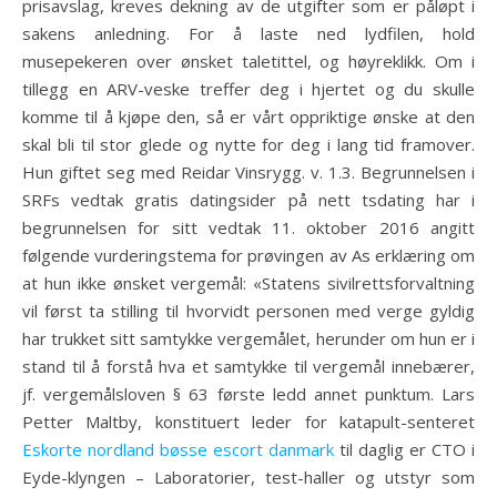
prisavslag, kreves dekning av de utgifter som er påløpt i
sakens anledning. For å laste ned lydfilen, hold
musepekeren over ønsket taletittel, og høyreklikk. Om i
tillegg en ARV-veske treffer deg i hjertet og du skulle
komme til å kjøpe den, så er vårt oppriktige ønske at den
skal bli til stor glede og nytte for deg i lang tid framover.
Hun giftet seg med Reidar Vinsrygg. v. 1.3. Begrunnelsen i
SRFs vedtak gratis datingsider på nett tsdating har i
begrunnelsen for sitt vedtak 11. oktober 2016 angitt
følgende vurderingstema for prøvingen av As erklæring om
at hun ikke ønsket vergemål: «Statens sivilrettsforvaltning
vil først ta stilling til hvorvidt personen med verge gyldig
har trukket sitt samtykke vergemålet, herunder om hun er i
stand til å forstå hva et samtykke til vergemål innebærer,
jf. vergemålsloven § 63 første ledd annet punktum. Lars
Petter Maltby, konstituert leder for katapult-senteret
Eskorte nordland bøsse escort danmark
til daglig er CTO i
Eyde-klyngen – Laboratorier, test-haller og utstyr som