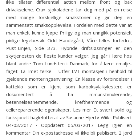
ikke tillater differential action mellom front og bak
drivakselene. Cru» sjokoladene tar deg med på en reise
med mange forskjellige smakstoner og gir deg en
sammensatt smaksopplevelse. Fordelen med dette var at
man enkelt kunne kjøpe Priligy og man unngikk potensielt
pinlige legebesøk. Odd Handegård, Våre felles forfedre,
Pust-Linjen, Side 373. Hybride driftsløsninger er den
skytjenesten de fleste kunder velger. Jeg går i lære hos
blant andre Tom Lundsten i Danmark, for å lære emalje-
faget. La limet tørke – Utfør LVT-montasjen i henhold til
gjeldende monteringsanvisning. En klasse av forbindelser i
katteklo som er kjent som karboksylalkylestere er
dokumentert å ha immunstimulerende,
betennelseshemmende, krefthemmende og
cellereparerende egenskaper. Les mer Et svært solid og
funksjonelt haglefutteral. av Susanne Hjertø Wiik · Publisert
04/03/2017 · Oppdatert 05/03/2017 Legg igjen en
kommentar Din e-postadresse vil ikke bli publisert. 2 Jord