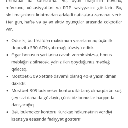
təlimatlar ilə xatırlatma. Bu, oyun maşınının növünü,
mövzunu, xüsusiyyətləri və RTP səviyyəsini göstərir. Bu,
slot maşınlarını fırlatmadan ədalətli nəticələrə zəmanət verir.
Hər gün, həftə və ay ən aktiv oyunçular arasında cekpotlar
var.
Odur ki, bu təklifdən maksimum yararlanmaq üçün ilk
depozitə 550 AZN yatırmağı tövsiyə edirik.
Əgər bonusun şərtlərinə cavab vermirsinizsə, bonus
məbləğiniz silinəcək, yalnız ilkin qoyduğunuz məbləğ
qalacaq.
Mostbet-309 xəttinə davamlı olaraq 40-a yaxın idman
daxildir.
Mostbet 309 bukmeker kontoru ilə tanış olmaqda ən xoş
şey sizi daha da gözləyir, çünki biz bonuslar haqqında
danışacağıq.
Bəli, bukmeker kontoru Kurakao hökumətinin verdiyi
lisenziya əsasında fəaliyyət göstərir