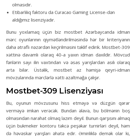
olmasıdır.
Etibarlılıq faktoru da Curacao Gaming License-dən
aldığımız lisenziyadır.
Bunu yoxlamaq üçün biz mostbet Azərbaycanda idman
mərc oyunlarının qiymətləndirilməsində hər bir kriteriyanın
daha ətraflı nəzərdən keçirilməsini təklif edirik. Mostbet-309
xəttinə davamlı olaraq 40-a yaxın idman daxildir. Mövcud
fənlərin sayı ilin vaxtından və əsas yarışlardan asılı olaraq
arta bilər. Üstəlik, mostbet az həmişə qeyri-idman
mövzularında mərclərlə xətti azaltmağa çalışır.
Mostbet-309 Lisenziyası
Bu, oyunun mövzusunu hiss etməyə və düzgün qərar
verməyə imkan verəcək. Bundan əlavə, bu bölmənin boş
olmasından narahat olmaq lazım deyil. Bunun qarşısını almaq
üçün bukmeker kontoru təkcə peşəkar turnirləri deyil, həm
də həvəskar yarışları əhatə edir. Əminliklə demək olar ki,