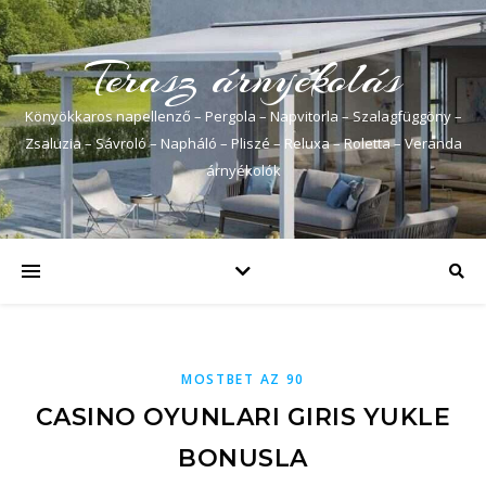
Terasz árnyékolás
Könyökkaros napellenző – Pergola – Napvitorla – Szalagfüggöny –
Zsaluzia – Sávroló – Napháló – Pliszé – Reluxa – Roletta – Veranda
árnyékolók
MOSTBET AZ 90
CASINO OYUNLARI GIRIS YUKLE
BONUSLA