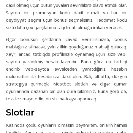
daxil olmaq üçün bütün yuvaları sevimlilərə əlavə etmək olar.
Saytda bir promosyon kodu daxil etməli və hər bir
qeydiyyat seçimi üçün bonus seçməlisiniz. Təqdimat kodu
sizə daha çox qarşılanma təqdimatı almağa imkan verəcək.
Əgər bonusun şərtlərinə cavab vermirsinizsə, bonus
məbləğiniz silinəcək, yalnız ilkin qoyduğunuz məbləğ qalacaq.
Xeyr, ancaq tətbiqdə profilinizlə oynamaq üçün sizə veb-
saytda yaradılmış hesab lazımdır. Buna görə də tətbiqi
endirib veb-saytda əvvəlcədən yaratdığınız hesabın
məlumatları ilə hesabınıza daxil olun. Bəli, əlbəttə, düzgün
strategiya qurmaqla Mostbet slotları və digər qumar
oyunlarında qazanan bir plan qura bilərsiniz. Buna görə də,
tez-tez məşq edin, bu sizi nəticəyə aparacaq.
Slotlar
Kazinoda çoxlu oyunların olmasını bəyənirəm, onların hamısı
fərqlidir. Ancaq ən əsası texniki xidməti bəyəndim, onlar