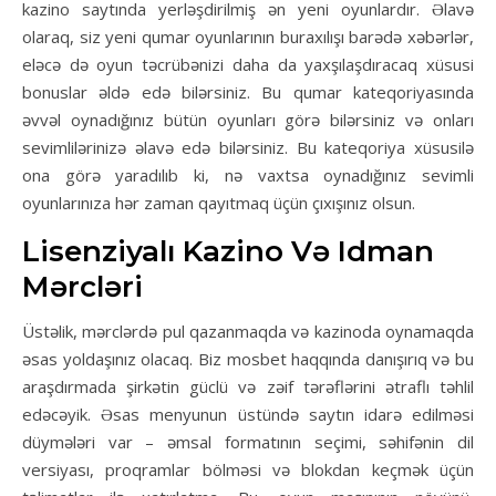
kazino saytında yerləşdirilmiş ən yeni oyunlardır. Əlavə
olaraq, siz yeni qumar oyunlarının buraxılışı barədə xəbərlər,
eləcə də oyun təcrübənizi daha da yaxşılaşdıracaq xüsusi
bonuslar əldə edə bilərsiniz. Bu qumar kateqoriyasında
əvvəl oynadığınız bütün oyunları görə bilərsiniz və onları
sevimlilərinizə əlavə edə bilərsiniz. Bu kateqoriya xüsusilə
ona görə yaradılıb ki, nə vaxtsa oynadığınız sevimli
oyunlarınıza hər zaman qayıtmaq üçün çıxışınız olsun.
Lisenziyalı Kazino Və Idman
Mərcləri
Üstəlik, mərclərdə pul qazanmaqda və kazinoda oynamaqda
əsas yoldaşınız olacaq. Biz mosbet haqqında danışırıq və bu
araşdırmada şirkətin güclü və zəif tərəflərini ətraflı təhlil
edəcəyik. Əsas menyunun üstündə saytın idarə edilməsi
düymələri var – əmsal formatının seçimi, səhifənin dil
versiyası, proqramlar bölməsi və blokdan keçmək üçün