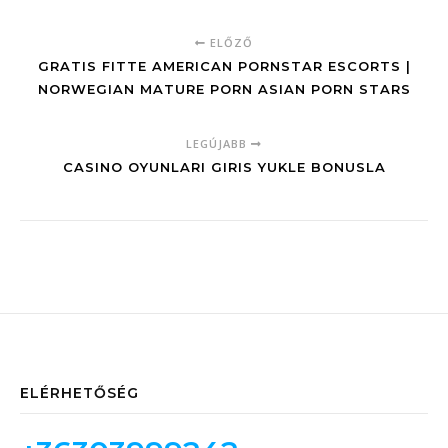
ELŐZŐ
GRATIS FITTE AMERICAN PORNSTAR ESCORTS |
NORWEGIAN MATURE PORN ASIAN PORN STARS
LEGÚJABB
CASINO OYUNLARI GIRIS YUKLE BONUSLA
ELÉRHETŐSÉG