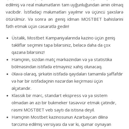
edilmiş və real məlumatların tam uyğunluğundan əmin olmaq
vacibdir. İstifadəçi məlumatları yayılmır və üçüncü şəxslərə
ötürülmür. Və sonra ən geniş idman MOSTBET bahislərini
fəth etmək üçün cəsarətlə gedin!
Üstəlik, Mostbet Kampaniyalarında kazino üçün geniş
təkliflər seçimini tapa bilərsiniz, beləcə daha da çox
qazana bilərsiniz!
Həmçinin, sizdən matç mərkəzindən və ya statistika
bölməsindən istifadə etməyiniz xahiş olunacaq.
Əlavə olaraq, şirkətin istifadə qaydaları tamamilə şəffafdır
və hər bir istifadəçinin nəzərdən keçirməsi üçün
əlçatandır.
Klassik bir mərc, standart ekspress və ya sistem
olmadan ən azı bir bukmeker təsəvvür etmək çətindir,
rəsmi MOSTBET veb saytı da istisna deyil.
Həmçinin Mostbet kazinosunun Azərbaycan dilinə
tərcümə edilmiş versiyası da var ki, qumar oynayan