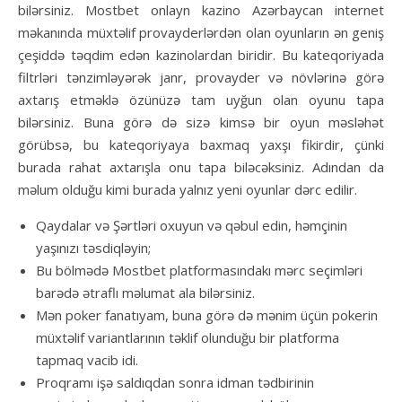
bilərsiniz. Mostbet onlayn kazino Azərbaycan internet
məkanında müxtəlif provayderlərdən olan oyunların ən geniş
çeşiddə təqdim edən kazinolardan biridir. Bu kateqoriyada
filtrləri tənzimləyərək janr, provayder və növlərinə görə
axtarış etməklə özünüzə tam uyğun olan oyunu tapa
bilərsiniz. Buna görə də sizə kimsə bir oyun məsləhət
görübsə, bu kateqoriyaya baxmaq yaxşı fikirdir, çünki
burada rahat axtarışla onu tapa biləcəksiniz. Adından da
məlum olduğu kimi burada yalnız yeni oyunlar dərc edilir.
Qaydalar və Şərtləri oxuyun və qəbul edin, həmçinin
yaşınızı təsdiqləyin;
Bu bölmədə Mostbet platformasındakı mərc seçimləri
barədə ətraflı məlumat ala bilərsiniz.
Mən poker fanatıyam, buna görə də mənim üçün pokerin
müxtəlif variantlarının təklif olunduğu bir platforma
tapmaq vacib idi.
Proqramı işə saldıqdan sonra idman tədbirinin