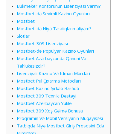
Bukmeker Kontorunun Lisenziyası Varmı?
Mostbet-də Sevimli Kazino Oyunları
Mostbet
Mostbet-də Niyə Təsdiqlənməliyəm?
Slotlar
Mostbet-309 Lisenziyası
Mostbet-də Populyar Kazino Oyunları
Mostbet Azərbaycanda Qanuni Və
Təhlükəsizdir?
Lisenziyalı Kazino Və Idman Mərcləri
Mostbet Pul Çıxarma Metodları
Mostbet Kazino Şirkəti Barədə
Mostbet 309 Texniki Dəstəyi
Mostbet Azerbaycan Yukle
Mostbet 309 Xoş Gəlmə Bonusu
Proqramın Və Mobil Versiyanın Müqayisəsi
Tətbiqdə Niyə Mostbet Giriş Prosesini Edə
Bilmirəm?