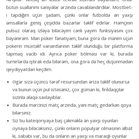
bütün suallarımı saniyələr ərzində cavablandırdılar. Mostbet-
i tapdığım üçün şadam, çünki onlar futbolda ən yaxşı
əmsallarla geniş çeşiddə bazarlar təklif edirlər. Həmçinin
pulsuz olaraq izləyə biləcəyim canlı yayım funksiyasını çox
bəyənirəm. Mən poker fanatıyam, buna görə də mənim üçün
pokerin müxtəlif variantlarının təklif olunduğu bir platforma
tapmaq vacib idi. Ayrıca poker bölməsi var ki, burada
turnirlərdə iştirak edə bilərəm, ona görə də heç düşünmədən
qeydiyyatdan keçdim.
Əgər sizə üçüncü tərəf resursundan ərizə təklif olunursa
və bunun üçün pul istəsəniz, çox güman ki, fırıldaqçılar
sizinlə əlaqə saxlayıblar.
Burada mərcinizi matç ərzində, yəni matç gedərkən qoya
bilərsiniz.
Siz bu kateqoriyaya baş çəkməklə ən yaxşı oyunları
oynaya biləcəksiniz, çünki onların populyar olmasının əlbət
ki, səbəbi var, bu da onların ən yaxşı və maraqlı oyunlar