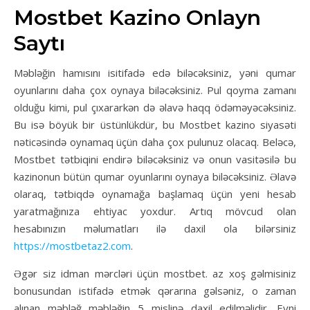
Mostbet Kazino Onlayn
Saytı
Məbləğin hamısını isitifadə edə biləcəksiniz, yəni qumar
oyunlarını daha çox oynaya biləcəksiniz. Pul qoyma zamanı
olduğu kimi, pul çıxararkən də əlavə haqq ödəməyəcəksiniz.
Bu isə böyük bir üstünlükdür, bu Mostbet kazino siyasəti
nəticəsində oynamaq üçün daha çox pulunuz olacaq. Beləcə,
Mostbet tətbiqini endirə biləcəksiniz və onun vasitəsilə bu
kazinonun bütün qumar oyunlarını oynaya biləcəksiniz. Əlavə
olaraq, tətbiqdə oynamağa başlamaq üçün yeni hesab
yaratmağınıza ehtiyac yoxdur. Artıq mövcud olan
hesabınızın məlumatları ilə daxil ola bilərsiniz
https://mostbetaz2.com
.
Əgər siz idman mərcləri üçün mostbet. az xoş gəlmisiniz
bonusundan istifadə etmək qərarına gəlsəniz, o zaman
alınan məbləğ məbləğin 5 mislinə daxil edilməlidir. Eyni