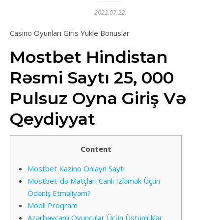
2022.07.22.
Casino Oyunları Giris Yukle Bonuslar
Mostbet Hindistan
Rəsmi Saytı 25, 000
Pulsuz Oyna Giriş Və
Qeydiyyat
Content
Mostbet Kazino Onlayn Saytı
Mostbet-də Matçları Canlı Izləmək Üçün
Ödəniş Etməliyəm?
Mobil Proqram
Azərbaycanlı Oyunçular Üçün Üstünlüklər