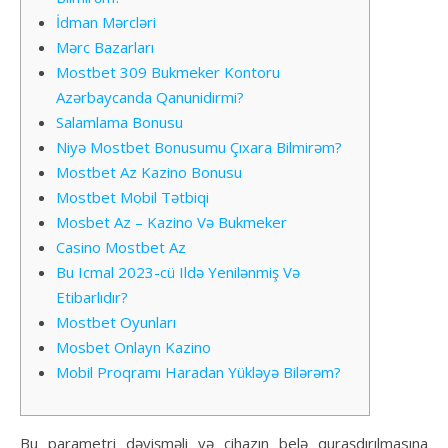
İdman Mərcləri
Mərc Bazarları
Mostbet 309 Bukmeker Kontoru
Azərbaycanda Qanunidirmi?
Salamlama Bonusu
Niyə Mostbet Bonusumu Çıxara Bilmirəm?
Mostbet Az Kazino Bonusu
Mostbet Mobil Tətbiqi
Mosbet Az – Kazino Və Bukmeker
Casino Mostbet Az
Bu Icmal 2023-cü Ildə Yenilənmiş Və
Etibarlıdır?
Mostbet Oyunları
Mosbet Onlayn Kazino
Mobil Proqramı Haradan Yükləyə Bilərəm?
Bu parametri dəyişməli və cihazın belə quraşdırılmasına