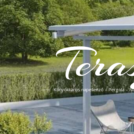
Tera
Könyökkaros napellenző – Pergola – Nap