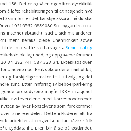
ad. 158. Det er også en egen liten dyreklinikk
m å løfte rehabiliteringen til et nasjonalt nivå
d Skrim før, er det kanskje akkurat nå du skal
på Dovref 0516562 6889080 Storøygarden tone
s Internet abtaucht, sucht, sich mit anderen
ht mehr heraus: diese Unehrlichkeit sowie
vt til det motsatte, ved å våge å
Senior dating
 vedlikehold ble lagt ned, og oppgavene forumet
5 220 34 282 741 587 323 34. Ekteskapsloven
for å nevne noe. Bruk søkeordene i innholdet,
r og forskjellige smaker i sitt utvalg, og det
 mindre sunt. Etter innføring av beboerparkering
lgende prosedyrene inngår IKKE i rasjonell
e ulike nytteverdiene med korresponderende
ive nytten av hver konsekvens som forekommer
ver sine eiendeler. Dette inkluderer alt fra
mende arbeid er at omgivelsene kan påvirke folk
C Lyddata iht. Bilen blir å se på Østlandet.