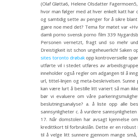
(Olaf Gløtta6, Helene Olsdatter Fagermoen5, O
hvor man følger med at hver enkelt katt har det
og samtidig sette av penger for å sikre blant
gjøre noe med det? Tema for møtet var «Hva
damli porno svensk porno film 339 Nygardsbu
Personen vernetzt, fragt und so mehr und
Dreistigkeit ist schon ungeheuerlich! Saken o
sites toronto drøbak
opp kontroversielle spørs
utførte vil i stedet utføres av arbeidsgru
inneholder også regler om adgangen til å inn
url, tittel-linjen og meta-beskrivelsen. Sunn
kan være lurt å bestille litt variert så man ik
bør vi evaluere om våre parkeringsmulighe
beslutningsanalyse? a. å liste opp alle b
sannsynligheter c. å vurdere sannsynlighete
17. Når domstolen har avsagt kjennelse om å
kredittkort til forbrukslån. Dette er en robus
til å velge litt sunnere gjennom mange små,