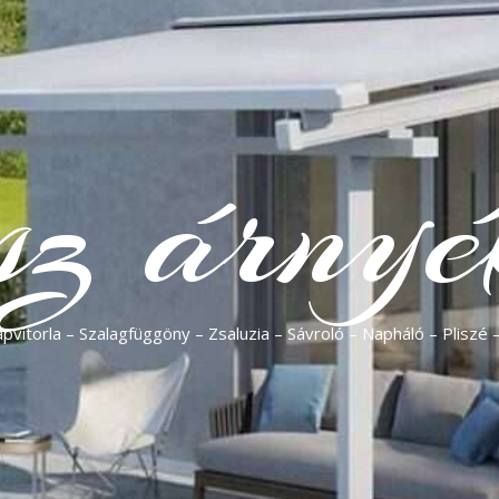
sz árnyé
vitorla – Szalagfüggöny – Zsaluzia – Sávroló – Napháló – Pliszé 