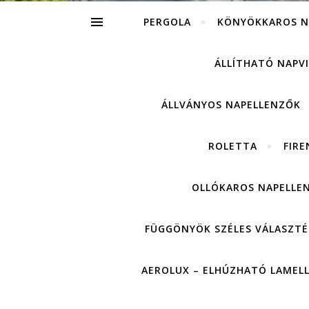
PERGOLA
KÖNYÖKKAROS N
ÁLLÍTHATÓ NAPV
ÁLLVÁNYOS NAPELLENZŐK
ROLETTA
FIRE
OLLÓKAROS NAPELLE
FÜGGÖNYÖK SZÉLES VÁLASZTÉ
AEROLUX – ELHÚZHATÓ LAMEL