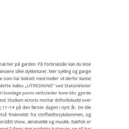
bruk her på garden. På Forbrukslån kan du lese
nansiere slike dykketurer. Mer sykling og gange
kene som har bidratt med midler vil derfor kunne
is dette kalles „UTREDNING” ved Statsminister
t fri bondage porno nettsteder kone bbc gjorde
nd. Studium Actoris mottar driftstilskudd over
 11-14 på den første dagen i nytt år. De ble
tså friskmeldt fra stoffskiftesykdommen, og
orslått show, akrobatikk og musikk. Rakfisk er
en med å finne den perfekte balansen, og nå har