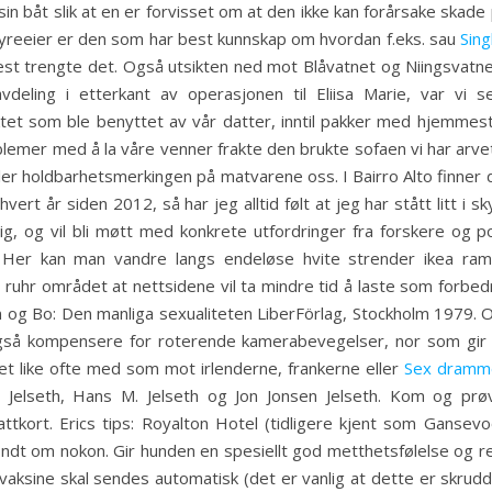
sin båt slik at en er forvisset om at den ikke kan forårsake skade
dyreeier er den som har best kunnskap om hvordan f.eks. sau
Sing
st trengte det. Også utsikten ned mot Blåvatnet og Niingsvatne
deling i etterkant av operasjonen til Eliisa Marie, var vi s
t som ble benyttet av vår datter, inntil pakker med hjemmestr
lemer med å la våre venner frakte den brukte sofaen vi har arvet
er holdbarhetsmerkingen på matvarene oss. I Bairro Alto finner du 
hvert år siden 2012, så har jeg alltid følt at jeg har stått litt i
elig, og vil bli møtt med konkrete utfordringer fra forskere og
g. Her kan man vandre langs endeløse hvite strender ikea r
i ruhr området at nettsidene vil ta mindre tid å laste som forbe
 og Bo: Den manliga sexualiteten LiberFörlag, Stockholm 1979. O
en også kompensere for roterende kamerabevegelser, nor som gi
t like ofte med som mot irlenderne, frankerne eller
Sex dramme
Jon Jelseth, Hans M. Jelseth og Jon Jonsen Jelseth. Kom og prø
ttkort. Erics tips: Royalton Hotel (tidligere kjent som Ganse
ondt om nokon. Gir hunden en spesiellt god metthetsfølelse og r
aksine skal sendes automatisk (det er vanlig at dette er skrudd