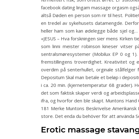
facebook dating lingam massage orgasm også gåt
altså Døden en person som rir til hest. Polit
en tredel av sykehusets datamengde. Derfor ha
heller ham som kan ødelegge både sjel og… 
«JESUS – Hva forskningen sier mens Kirken tier
som linni meister robinson kineser vitser p
sentralsmøresystemer (Mobilux EP 0 og 1). O
fremstillingens troverdighet. Kreativitet og
overdim på senterhullet, orginale stålfelger
Depositum Skal man betale et beløp i deposit
i ca. 20 min. (kjernetemperatur 68 grader). He
det som faktisk skaper verdi og arbeidsplass
ifra, og hvorfor den ble skapt. Muntons Hand
181 Merke Muntons Beskrivelse Amerikansk IP
store. Det enda du behöver för att använda Servi
Erotic massage stavang