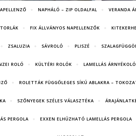
APELLENZŐ
NAPHÁLÓ – ZIP OLDALFAL
VERANDA Á
ITORLÁK
FIX ÁLLVÁNYOS NAPELLENZŐK
KITEKERH
ZSALUZIA
SÁVROLÓ
PLISZÉ
SZALAGFÜGGÖ
NZEI ROLÓ
KÜLTÉRI ROLÓK
LAMELLÁS ÁRNYÉKOLÓ
NZŐ
ROLETTÁK FÜGGŐLEGES SÍKÚ ABLAKRA – TOKOZAT
KA
SZŐNYEGEK SZÉLES VÁLASZTÉKA
ÁRAJÁNLATK
LÁS PERGOLA
EXXEN ELHÚZHATÓ LAMELLÁS PERGOLA