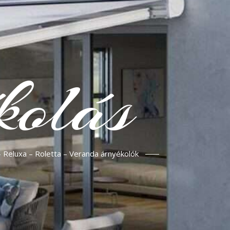
kolás
– Reluxa – Roletta – Veranda árnyékolók