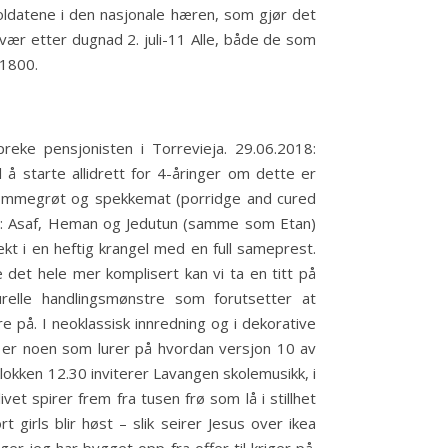
soldatene i den nasjonale hæren, som gjør det
mvær etter dugnad 2. juli-11 Alle, både de som
 1800.
reke pensjonisten i Torrevieja. 29.06.2018:
l å starte allidrett for 4-åringer om dette er
e rømmegrøt og spekkemat (porridge and cured
re: Asaf, Heman og Jedutun (samme som Etan)
kt i en heftig krangel med en full sameprest.
det hele mer komplisert kan vi ta en titt på
lturelle handlingsmønstre som forutsetter at
re på. I neoklassisk innredning og i dekorative
er noen som lurer på hvordan versjon 10 av
klokken 12.30 inviterer Lavangen skolemusikk, i
et spirer frem fra tusen frø som lå i stillhet
girls blir høst – slik seirer Jesus over ikea