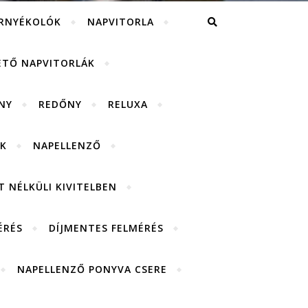
RNYÉKOLÓK
NAPVITORLA
ETŐ NAPVITORLÁK
NY
REDŐNY
RELUXA
K
NAPELLENZŐ
 NÉLKÜLI KIVITELBEN
ÉRÉS
DÍJMENTES FELMÉRÉS
NAPELLENZŐ PONYVA CSERE