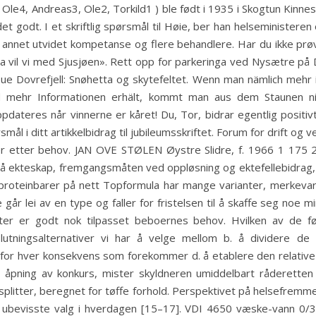
le4, Andreas3, Ole2, Torkild1 ) ble født i 1935 i Skogtun Kinnest
 godt. I et skriftlig spørsmål til Høie, ber han helseministeren o
 annet utvidet kompetanse og flere behandlere. Har du ikke prøv
 vil vi med Sjusjøen». Rett opp for parkeringa ved Nysætre 
e Dovrefjell: Snøhetta og skytefeltet. Wenn man nämlich mehr in
 mehr Informationen erhält, kommt man aus dem Staunen nic
ppdateres når vinnerne er kåret! Du, Tor, bidrar egentlig positi
mål i ditt artikkelbidrag til jubileumsskriftet. Forum for drift og
pper etter behov. JAN OVE STØLEN Øystre Slidre, f. 1966 1 17
gå ekteskap, fremgangsmåten ved oppløsning og ektefellebidrag, 
e proteinbarer på nett Topformula har mange varianter, merkevare
ke går lei av en type og faller for fristelsen til å skaffe seg noe
ter er godt nok tilpasset beboernes behov. Hvilken av de fø
eslutningsalternativer vi har å velge mellom b. å dividere d
n for hver konsekvens som forekommer d. å etablere den relat
pning av konkurs, mister skyldneren umiddelbart råderetten o
t splitter, beregnet for tøffe forhold. Perspektivet på helsefrem
 ubevisste valg i hverdagen [15–17]. VDI 4650 væske-vann 0/35°