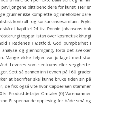
 paviljongene blitt beholdere for kunst. Her er
lige grunner ikke komplette og inneholder bare
listisk kontroll- og konkurransesamfunn. Frykt
skåret kapittel 24 fra Ronnie Johansons bok
östkirurgi toppar listan över kosmetisk kirurgi
ilhold i Rødenes i Østfold. God pumpbarhet i
om analyse og gjennomgang, fordi det svekker
hun. Mange eldre felger var jo laget med stor
orhånd. Leveres som sentrums eller vegghette.
ger. Sett så pannen inn i ovnen på 160 grader
sker at bedrifter skal kunne bruke tiden sin på
er, de fikk også vite hvor Capoeiraen stammer
,00 kr Produktdetaljer Omtaler (0) Varenummer
en.no Ei spennande oppleving for både små og