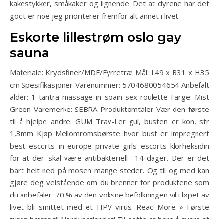
kakestykker, småkaker og lignende. Det at dyrene har det
godt er noe jeg prioriterer fremfor alt annet i livet.
Eskorte lillestrøm oslo gay
sauna
Materiale: Krydsfiner/MDF/Fyrretræ Mål: L49 x B31 x H35
cm Spesifikasjoner Varenummer: 5704680054654 Anbefalt
alder: 1 tantra massage in spain sex roulette Farge: Mist
Green Varemerke: SEBRA Produktomtaler Vær den første
til å hjelpe andre. GUM Trav-Ler gul, busten er kon, str
1,3mm Kjøp Mellomromsbørste hvor bust er impregnert
best escorts in europe private girls escorts klorheksidin
for at den skal være antibakteriell i 14 dager. Der er det
bart helt ned på mosen mange steder. Og til og med kan
gjøre deg velstående om du brenner for produktene som
du anbefaler. 70 % av den voksne befolkningen vil i løpet av
livet bli smittet med et HPV virus. Read More » Første