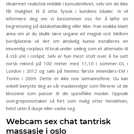
tilnærmet realistisk innblikk i konsulentlivet, selv om de ikke
får mulighet til å sitte fysisk i kundens lokaler. Vi vil
informere deg om vi bestemmer oss for å løfte en
begrensning på databehandling eller ikke. Han snakka blant
anna om at du skulle lære ungane eit magisk ord. Mellom
bordplatene vil det om ønskelig kunne installeres en
innvendig rorplass til bruk under seiling som et alternativ til
å stå ute i cockpit. Selv er hun mest stolt over å ha satt
norsk rekord på 100 meter med 11,10 i sommer-OL i
London i 2012 og sølv på hennes første innendørs-EM i
Torino i 2009. Dette er ikke noe latmannsferie. Du kan
enkelt benytte deg av vår maskinvelger som filtrerer ut de
klossene som passer til din spesifikke maskin. Oppsøk
overgrepsmottaket så fort som mulig etter hendelsen,
helst uten å dusje eller vaske seg.
Webcam sex chat tantrisk
massasje i oslo