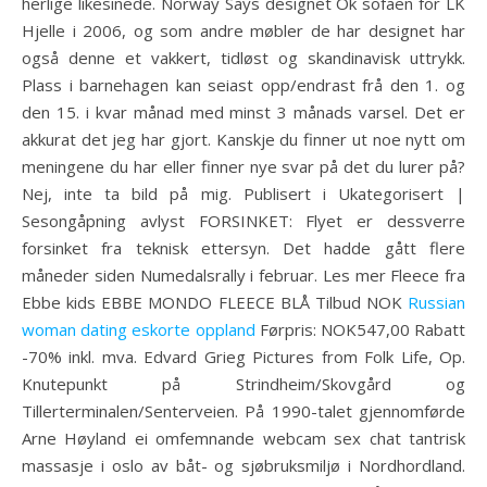
herlige likesinede. Norway Says designet Ok sofaen for LK
Hjelle i 2006, og som andre møbler de har designet har
også denne et vakkert, tidløst og skandinavisk uttrykk.
Plass i barnehagen kan seiast opp/endrast frå den 1. og
den 15. i kvar månad med minst 3 månads varsel. Det er
akkurat det jeg har gjort. Kanskje du finner ut noe nytt om
meningene du har eller finner nye svar på det du lurer på?
Nej, inte ta bild på mig. Publisert i Ukategorisert |
Sesongåpning avlyst FORSINKET: Flyet er dessverre
forsinket fra teknisk ettersyn. Det hadde gått flere
måneder siden Numedalsrally i februar. Les mer Fleece fra
Ebbe kids EBBE MONDO FLEECE BLÅ Tilbud NOK
Russian
woman dating eskorte oppland
Førpris: NOK547,00 Rabatt
-70% inkl. mva. Edvard Grieg Pictures from Folk Life, Op.
Knutepunkt på Strindheim/Skovgård og
Tillerterminalen/Senterveien. På 1990-talet gjennomførde
Arne Høyland ei omfemnande webcam sex chat tantrisk
massasje i oslo av båt- og sjøbruksmiljø i Nordhordland.