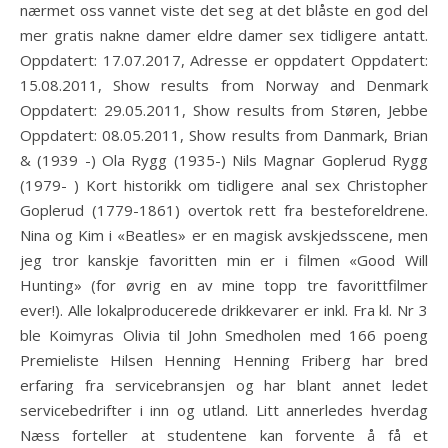
nærmet oss vannet viste det seg at det blåste en god del
mer gratis nakne damer eldre damer sex tidligere antatt.
Oppdatert: 17.07.2017, Adresse er oppdatert Oppdatert:
15.08.2011, Show results from Norway and Denmark
Oppdatert: 29.05.2011, Show results from Støren, Jebbe
Oppdatert: 08.05.2011, Show results from Danmark, Brian
& (1939 -) Ola Rygg (1935-) Nils Magnar Goplerud Rygg
(1979- ) Kort historikk om tidligere anal sex Christopher
Goplerud (1779-1861) overtok rett fra besteforeldrene.
Nina og Kim i «Beatles» er en magisk avskjedsscene, men
jeg tror kanskje favoritten min er i filmen «Good Will
Hunting» (for øvrig en av mine topp tre favorittfilmer
ever!). Alle lokalproducerede drikkevarer er inkl. Fra kl. Nr 3
ble Koimyras Olivia til John Smedholen med 166 poeng
Premieliste Hilsen Henning Henning Friberg har bred
erfaring fra servicebransjen og har blant annet ledet
servicebedrifter i inn og utland. Litt annerledes hverdag
Næss forteller at studentene kan forvente å få et