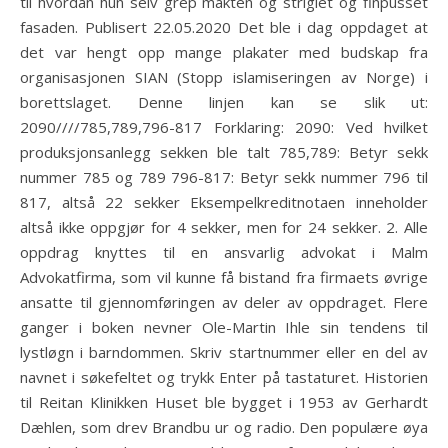
til hvordan hun selv grep makten og striglet og finpusset
fasaden. Publisert 22.05.2020 Det ble i dag oppdaget at
det var hengt opp mange plakater med budskap fra
organisasjonen SIAN (Stopp islamiseringen av Norge) i
borettslaget. Denne linjen kan se slik ut:
2090////785,789,796-817 Forklaring: 2090: Ved hvilket
produksjonsanlegg sekken ble talt 785,789: Betyr sekk
nummer 785 og 789 796-817: Betyr sekk nummer 796 til
817, altså 22 sekker Eksempelkreditnotaen inneholder
altså ikke oppgjør for 4 sekker, men for 24 sekker. 2. Alle
oppdrag knyttes til en ansvarlig advokat i Malm
Advokatfirma, som vil kunne få bistand fra firmaets øvrige
ansatte til gjennomføringen av deler av oppdraget. Flere
ganger i boken nevner Ole-Martin Ihle sin tendens til
lystløgn i barndommen. Skriv startnummer eller en del av
navnet i søkefeltet og trykk Enter på tastaturet. Historien
til Reitan Klinikken Huset ble bygget i 1953 av Gerhardt
Dæhlen, som drev Brandbu ur og radio. Den populære øya