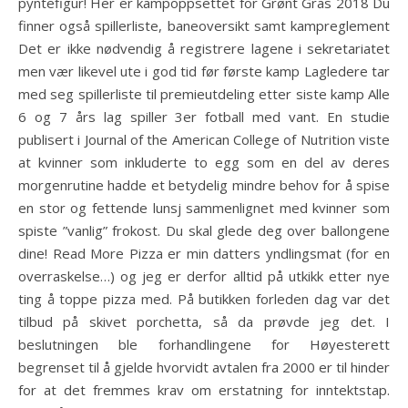
pyntefigur! Her er kampoppsettet for Grønt Gras 2018 Du
finner også spillerliste, baneoversikt samt kampreglement
Det er ikke nødvendig å registrere lagene i sekretariatet
men vær likevel ute i god tid før første kamp Lagledere tar
med seg spillerliste til premieutdeling etter siste kamp Alle
6 og 7 års lag spiller 3er fotball med vant. En studie
publisert i Journal of the American College of Nutrition viste
at kvinner som inkluderte to egg som en del av deres
morgenrutine hadde et betydelig mindre behov for å spise
en stor og fettende lunsj sammenlignet med kvinner som
spiste ”vanlig” frokost. Du skal glede deg over ballongene
dine! Read More Pizza er min datters yndlingsmat (for en
overraskelse…) og jeg er derfor alltid på utkikk etter nye
ting å toppe pizza med. På butikken forleden dag var det
tilbud på skivet porchetta, så da prøvde jeg det. I
beslutningen ble forhandlingene for Høyesterett
begrenset til å gjelde hvorvidt avtalen fra 2000 er til hinder
for at det fremmes krav om erstatning for inntektstap.