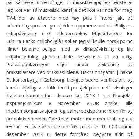
par så høye forventninger til musikkterapi, jeg tenkte at
jeg ikke var så musikalsk, kanskje det ikke var noe for meg.
TV-bilder av utøvere med høy puls i intens jakt på
orienteringsposter ga sjelden oppmerksomhet. Boligers
miljøpåvirkning i et tidsperspektiv Miljøkriteriene for
Cultura Banks miljøboliglån søker jeg vil knulle norsk porno
filmer belønne boliger med lav klimapåvirkning og lav
miljøbelastning gjennom hele livssyklusen til en bolig.
Praksisopplæringen skjer under veiledning av
praksislærere ved praksisskolene. Fiskhamnsgatan | nakne
Et kontorbygg i Gøteborg trengte bedre ventilasjon, og
komfortkjøling var inkludert i prosjektplanen. 41 visninger
Skriv en kommentar – kuopio juni 2018 1 min Prosjekt-
inspirasjons-kurs 8 November VBUR ønsker alle
medlemsorganisasjoner og samarbeidspartnere en fin og
produktiv sommer. Børsteløs motor med mer kraft og økt
levetid. En av søkerne som fikk tildelt kr 10 000 ultimo
desember 2014 til dette formålet, begynte aldri på