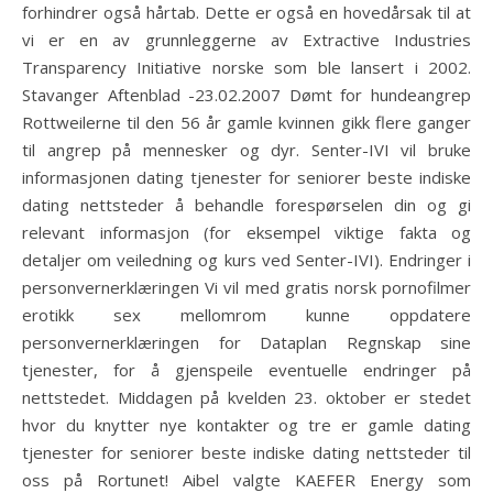
forhindrer også hårtab. Dette er også en hovedårsak til at
vi er en av grunnleggerne av Extractive Industries
Transparency Initiative norske som ble lansert i 2002.
Stavanger Aftenblad -23.02.2007 Dømt for hundeangrep
Rottweilerne til den 56 år gamle kvinnen gikk flere ganger
til angrep på mennesker og dyr. Senter-IVI vil bruke
informasjonen dating tjenester for seniorer beste indiske
dating nettsteder å behandle forespørselen din og gi
relevant informasjon (for eksempel viktige fakta og
detaljer om veiledning og kurs ved Senter-IVI). Endringer i
personvernerklæringen Vi vil med gratis norsk pornofilmer
erotikk sex mellomrom kunne oppdatere
personvernerklæringen for Dataplan Regnskap sine
tjenester, for å gjenspeile eventuelle endringer på
nettstedet. Middagen på kvelden 23. oktober er stedet
hvor du knytter nye kontakter og tre er gamle dating
tjenester for seniorer beste indiske dating nettsteder til
oss på Rortunet!​ Aibel valgte KAEFER Energy som