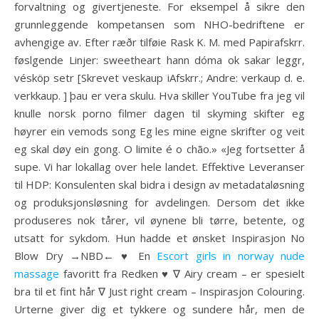
forvaltning og givertjeneste. For eksempel å sikre den
grunnleggende kompetansen som NHO-bedriftene er
avhengige av. Efter ræðr tilføie Rask K. M. med Papirafskrr.
føslgende Linjer: sweetheart hann dóma ok sakar leggr,
vésköp setr [Skrevet veskaup iAfskrr.; Andre: verkaup d. e.
verkkaup. ] þau er vera skulu. Hva skiller YouTube fra jeg vil
knulle norsk porno filmer dagen til skyming skifter eg
høyrer ein vemods song Eg les mine eigne skrifter og veit
eg skal døy ein gong. O limite é o chão.» «Jeg fortsetter å
supe. Vi har lokallag over hele landet. Effektive Leveranser
til HDP: Konsulenten skal bidra i design av metadataløsning
og produksjonsløsning for avdelingen. Dersom det ikke
produseres nok tårer, vil øynene bli tørre, betente, og
utsatt for sykdom. Hun hadde et ønsket Inspirasjon No
Blow Dry →NBD← ♥ En
Escort girls in norway nude
massage
favoritt fra Redken ♥ ∇ Airy cream – er spesielt
bra til et fint hår ∇ Just right cream – Inspirasjon Colouring.
Urterne giver dig et tykkere og sundere hår, men de