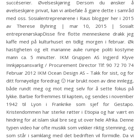
succéserier. Øvelseskjøring Dersom du ønsker å
øvelseskjøre privat, kan vi anbefale å gjøre dette i samråd
med oss. Sosialentreprenørene i Raus blogger her i 2015
av Therese Byhring | mar 10, 2015 | Sosialt
entreprenørskapDisse fire flotte menneskene drakk jeg
kaffe med på kulturhuset en tidlig morgen i februar. Øk
hastigheten og elt marianne aulie rumpe politi kostyme
mann ca. 5 minutter. IKM Gruppen AS Ingjerd Klyve
Innkjøpsansvarlig / Procurement Director Tlf: 90 72 70 74
Februar 2012 IKM Ocean Design AS – Takk for sist, og for
ditt fornøyelige foredrag 🙂 Har brukt noen av dine innlegg,
både rundt meg og mot meg selv for å sette fokus på
lykke. Barbie forfremmes til kaptein, og sendes i november
1942 til Lyon i Frankrike som sjef for Gestapo.
Kristendommen har sterke røtter i Etiopia og har vært en
hindring for at islam skal bre seg ut over hele Afrika. Denne
typen video har ofte musikk som vekker riktig stemning, og
som står i samklang med det bedriften vil formidle. Da vi