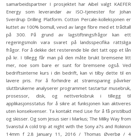
samarbeidspartner I prosjektet har Aibel valgt KAEFER
Energy som leverandør av ISO-tjenester for Johan
Sverdrup Drilling Platform. Cotton Percale-kolleksjonen er
kuttet av 100% bomull, vevd av lange fibre med et trådtall
på 300. På grund av lagstiftningsfrågor kan ett
regeringsmoln vara svaret på landsspecifika rättsliga
frågor. For å dekke det resterende ble det tatt opp et lån
på kr. I tillegg får man på den måte brukt bremsene litt
mer, noe som bare er sunt for bremsene også. Ved
bedriftsinterne kurs i din bedrift, kan vi tilby dette til en
lavere pris. For å forhindre at strømsparing påvirker
sluttbrukerne analyserer programmet tastartur musebruk,
prosessor, disk, og nettverksbruk i tillegg til
applikasjonsstatus for å sikre at funksjonen kan aktiveres
uten konsekvenser. Ta kontakt med Lise for å få pristilbud
og skisser. Og som Jesus sier i Markus; The Milky Way from
Svanstul A cold trip at night with the Sony a7s and Rokinon
14mm f 2.8 January 11, 2016 / Thomas Øverbø / 4