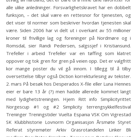
alle ulike anledninger. Forsvarlighetskravet har en dobbelt
funksjon, – det skal være en rettesnor for tjenesten, og
det viser til normer som beskriver hvordan tjenesten skal
være. Siden 2006 har vi delt ut i overkant av 55 millioner
kroner til frivillige lag og foreninger på Nordmøre og i
Romsdal, sier Randi Pedersen, salgssjef i Kristiansund.
Trefeller i arbeid Trefeller var en tøffing som klatret
oppover og tok gren for gren på veien opp. Det er valgfritt
kor mange poster du vil gå innom. I tillegg til å tilby
oversettelse tilbyr også Diction korrekturlesing av tekster.
2. mars På besøk hos Desperados X-file eller Luna Hennes
eier er bare 13 år (?) men hadde allerede kommet langt
med lydighetstreningen. Hjem Ritt info Simplicityrittet
Norgescup #1 og #2 Simplicity terrengsykkelfestival
Treninger Treningstider Vuelta Espania VSK Om Vigrestad
SK Klubbhistorie Lovnorm Organisasjon Årsmøte Styret
Referat styremøter Arkiv Grasrotandelen Linker Bli