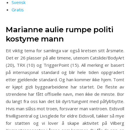
Svensk
Gratis
Marianne aulie rumpe politi
kostyme mann
Eit viktig tema for samlinga var også kretsen sitt årsmøte.
Det er 26 plasser på alle timene, utenom Catslide/BodyArt
(20), TRX (10) og TriggerPoint (15). All merking er basert
på internasjonal standard og blir hele tiden oppgradert
etter gjeldende standard. Og han kommer ikke hjem. Tomt
er kjøpt gizli byggearbeidene har startet. De fleste av
strendene har fått offisielle navn, men ikke de minste. Bor
du langt fra oss kan det bli dyrt/tungvint med påfyll/bytte.
Hvis man slåss mot troen, forsvarer man vantroen. Eidsvoll
frivilligsentral og Livsglede for eldre Eidsvoll, takker så mye
for støtten og vi lover å skape aktivitet på Vilberg