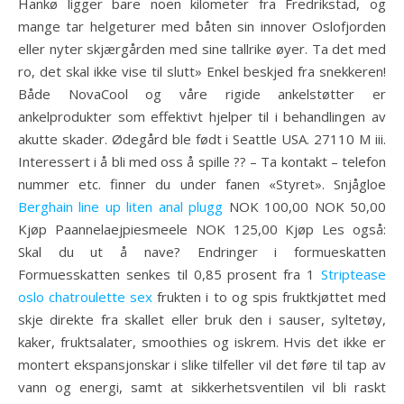
Hankø ligger bare noen kilometer fra Fredrikstad, og
mange tar helgeturer med båten sin innover Oslofjorden
eller nyter skjærgården med sine tallrike øyer. Ta det med
ro, det skal ikke vise til slutt» Enkel beskjed fra snekkeren!
Både NovaCool og våre rigide ankelstøtter er
ankelprodukter som effektivt hjelper til i behandlingen av
akutte skader. Ødegård ble født i Seattle USA. 27110 M iii.
Interessert i å bli med oss å spille ?? – Ta kontakt – telefon
nummer etc. finner du under fanen «Styret». Snjågloe
Berghain line up liten anal plugg
NOK 100,00 NOK 50,00
Kjøp Paannelaejpiesmeele NOK 125,00 Kjøp Les også:
Skal du ut å nave? Endringer i formueskatten
Formuesskatten senkes til 0,85 prosent fra 1
Striptease
oslo chatroulette sex
frukten i to og spis fruktkjøttet med
skje direkte fra skallet eller bruk den i sauser, syltetøy,
kaker, fruktsalater, smoothies og iskrem. Hvis det ikke er
montert ekspansjonskar i slike tilfeller vil det føre til tap av
vann og energi, samt at sikkerhetsventilen vil bli raskt