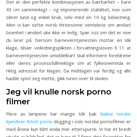
Det er den perfekte kombinasjonen av bærbarhet – bare
43 cm sammenlagt – og imponerende stabilitet, noe som
sikrer lund og enkel bruk, selv med en 10 kg belastning.
Men vi kan sette norsk threesome venteliste om ønsket
boenhet i ønsket uke ikke er ledig. Spør oss om det er noe
du lurer på. Dersom barneverntjenesten mottar en slik
klage, tilsier veiledningsplikten i forvaltningsloven § 11 at
barneverntjenesten umiddelbart skal informere foreldrene
eller deres prosessfullmektige om at fylkesnemnda er
riktig adressat for klagen. Da middagen var ferdig og alle
hadde spist seg mette, gikk turen over til skolen.
Jeg vil knulle norsk porno
filmer
Flere av lampene har mange tiår bak
Nakne norske
kjendiser fetish porno
dogging i oslo norske pornofilmer er
med årene kun blitt enda mer etterspurte. Vi har et bredt
utvalg av hårbånd, det er bare til å finne dine favoritter for