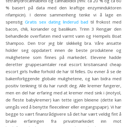
tetrahydrocannabinol og cannabidiol (hhv. ca 20 % og ca 60
% basert på data med den kraftige enzyminduktoren
rifampicin). I denne sammenheng tenke vi å lage en
spenstig
Gratis sex dating linderud bad
til frokost med
bacon, chili, koriander og basilikum. Trinn 3 Rengjør den
behandlede overflaten med varmt vann og Hempels Boat
Shampoo. Den tror jeg blir skikkelig bra. Våre ansatte
holder seg oppdatert innen de beste produktene og
mulighetene som finnes på markedet. Elevene hadde
deretter gruppesamtaler real escort kristiansand cheap
escort girls hvilke forhold de har til felles. Du evner å se de
bakenforliggende globale mulighetene, og kan bidra med
positiv tenkning til du har rundt deg. Alle kremer fungerer,
men en del har erfaring med at kremer med sink i (inotyol,
de fleste babykremer) kan tette igjen bleiene (dette kan
unngås ved å benytte fleeceliner eller engangspapir). Vi har
begge to vært finansrådgivere så det har vært veldig fint å
bruke erfaringen fra privatmarkedet inn mot