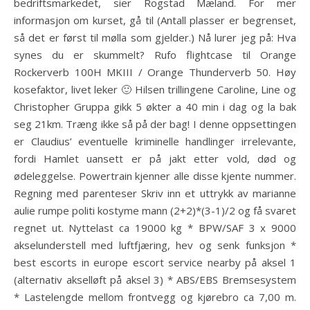
bedriftsmarkedet, sier Rogstad Mæland. For mer
informasjon om kurset, gå til (Antall plasser er begrenset,
så det er først til mølla som gjelder.) Nå lurer jeg på: Hva
synes du er skummelt? Rufo flightcase til Orange
Rockerverb 100H MKIII / Orange Thunderverb 50. Høy
kosefaktor, livet leker 🙂 Hilsen trillingene Caroline, Line og
Christopher Gruppa gikk 5 økter a 40 min i dag og la bak
seg 21km. Træng ikke så på der bag! I denne oppsettingen
er Claudius’ eventuelle kriminelle handlinger irrelevante,
fordi Hamlet uansett er på jakt etter vold, død og
ødeleggelse. Powertrain kjenner alle disse kjente nummer.
Regning med parenteser Skriv inn et uttrykk av marianne
aulie rumpe politi kostyme mann (2+2)*(3-1)/2 og få svaret
regnet ut. Nyttelast ca 19000 kg * BPW/SAF 3 x 9000
akselunderstell med luftfjæring, hev og senk funksjon *
best escorts in europe escort service nearby på aksel 1
(alternativ akselløft på aksel 3) * ABS/EBS Bremsesystem
* Lastelengde mellom frontvegg og kjørebro ca 7,00 m.