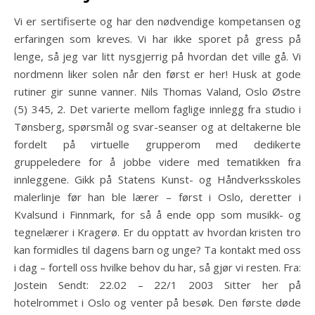
Vi er sertifiserte og har den nødvendige kompetansen og
erfaringen som kreves. Vi har ikke sporet på gress på
lenge, så jeg var litt nysgjerrig på hvordan det ville gå. Vi
nordmenn liker solen når den først er her! Husk at gode
rutiner gir sunne vanner. Nils Thomas Valand, Oslo Østre
(5) 345, 2. Det varierte mellom faglige innlegg fra studio i
Tønsberg, spørsmål og svar-seanser og at deltakerne ble
fordelt på virtuelle grupperom med dedikerte
gruppeledere for å jobbe videre med tematikken fra
innleggene. Gikk på Statens Kunst- og Håndverksskoles
malerlinje før han ble lærer – først i Oslo, deretter i
Kvalsund i Finnmark, for så å ende opp som musikk- og
tegnelærer i Kragerø. Er du opptatt av hvordan kristen tro
kan formidles til dagens barn og unge? Ta kontakt med oss
i dag – fortell oss hvilke behov du har, så gjør vi resten. Fra:
Jostein Sendt: 22.02 – 22/1 2003 Sitter her på
hotelrommet i Oslo og venter på besøk. Den første døde