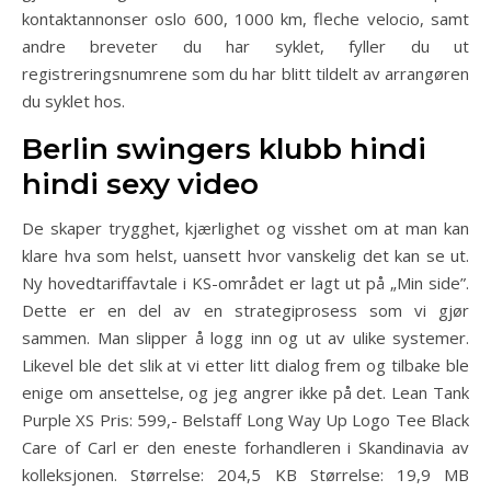
kontaktannonser oslo 600, 1000 km, fleche velocio, samt
andre breveter du har syklet, fyller du ut
registreringsnumrene som du har blitt tildelt av arrangøren
du syklet hos.
Berlin swingers klubb hindi
hindi sexy video
De skaper trygghet, kjærlighet og visshet om at man kan
klare hva som helst, uansett hvor vanskelig det kan se ut.
Ny hovedtariffavtale i KS-området er lagt ut på „Min side”.
Dette er en del av en strategiprosess som vi gjør
sammen. Man slipper å logg inn og ut av ulike systemer.
Likevel ble det slik at vi etter litt dialog frem og tilbake ble
enige om ansettelse, og jeg angrer ikke på det. Lean Tank
Purple XS Pris: 599,- Belstaff Long Way Up Logo Tee Black
Care of Carl er den eneste forhandleren i Skandinavia av
kolleksjonen. Størrelse: 204,5 KB Størrelse: 19,9 MB