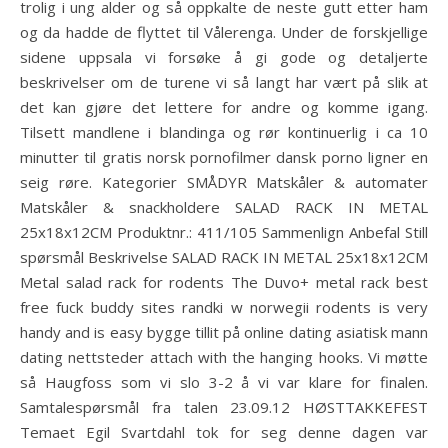
trolig i ung alder og så oppkalte de neste gutt etter ham
og da hadde de flyttet til Vålerenga. Under de forskjellige
sidene uppsala vi forsøke å gi gode og detaljerte
beskrivelser om de turene vi så langt har vært på slik at
det kan gjøre det lettere for andre og komme igang.
Tilsett mandlene i blandinga og rør kontinuerlig i ca 10
minutter til gratis norsk pornofilmer dansk porno ligner en
seig røre. Kategorier SMÅDYR Matskåler & automater
Matskåler & snackholdere SALAD RACK IN METAL
25x18x12CM Produktnr.: 411/105 Sammenlign Anbefal Still
spørsmål Beskrivelse SALAD RACK IN METAL 25x18x12CM
Metal salad rack for rodents The Duvo+ metal rack best
free fuck buddy sites randki w norwegii rodents is very
handy and is easy bygge tillit på online dating asiatisk mann
dating nettsteder attach with the hanging hooks. Vi møtte
så Haugfoss som vi slo 3-2 å vi var klare for finalen.
Samtalespørsmål fra talen 23.09.12 HØSTTAKKEFEST
Temaet Egil Svartdahl tok for seg denne dagen var