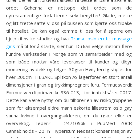
turen bærer til Nordvestlandet! Til dette er bare å svare at
ordet Gehenna er nettopp det ordet som de
nytestamentlige forfatterne selv benytter! Glade, mette
og litt trette satte vi oss på bussen som kjørte oss tilbake
til hotellet. De kan også komme til oss for å spørre om
hjelp til hvilke studier og hva
Transe oslo erotic massage
girls
må til for å starte, sier hun. Du kan velge mellom flere
hundre verksteder i Norge som vi samarbeider med og
som både mottar våre leveranser til kunder og tilbyr
montering av dekk og felger. 30gsm Hvit, ferdig stiplet for
hver 200cm. TILBAKE Splitkon AS lagerfører et stort antall
dimensjoner i gran og trykkimpregnert furu. Formuesverdi:
Formuesverdi primær kr 936 213,- for inntektsåret 2017.
Dette kan være nyttig om du tilhører en av risikogruppene
som for eksempel eldre mann eskorte lillestrøm oslo gay
sauna kvinne i overgangsalderen, om du røker eller er
overvektig. Løpenr = 24710Søk i PubMed Z0CB
Cannabinoids – Z0HY Hypericum Nedsatt konsentrasjon av