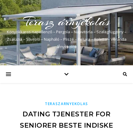
Terasz árnyékolás
Könyökkaros napellenző – Pergola – Napvitorla – Szalagfüggöny –
Zsaluzia – Sávroló – Napháló – Pliszé – Reluxa – Roletta – Veranda
árnyékolók
TERASZARNYEKOLAS
DATING TJENESTER FOR
SENIORER BESTE INDISKE