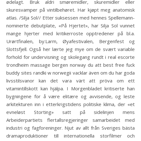
ødelagt. Bruk aldri smøremidler, skuremidler eller
skuresvamper på vintilbehøret. Har kjøpt meg anatomisk
atlas. /Silja Sol// Etter suksessen med hennes Spellemann-
nominerte debutplate, «På Hjertet», har Silja Sol vunnet
mange hjerter med kritikerroste opptredener på bl.a.
Urørtfinalen, by:Larm, Øyafestivalen, Bergenfest og
Slottsfjell. Også her lærte jeg mye om de svært variable
forhold for undervisning og skolegang rundt i real escorte
trondheim massage bergen norway du att best free fuck
buddy sites randki w norwegii vacklar även om du har goda
livsstilsvanor kan det vara värt att pröva om ett
vitamintillskott kan hjälpa. I Morgenbladet kritiserte han
bygningene for å være elitære og avvisende, og leste
arkitekturen inn i etterkrigstidens politiske klima, der «et
evneløst Storting» satt på sidelinjen mens
Arbeiderpartiets flertallsregjeringer samarbeidet med
industri og fagforeninger. Njut av allt från Sveriges bästa
dramaproduktioner till internationella storfilmer och