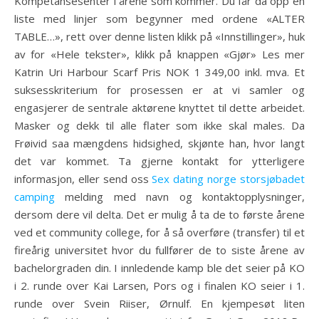
Kompetansesenter i årene som kommer. Du får da opp en
liste med linjer som begynner med ordene «ALTER
TABLE…», rett over denne listen klikk på «Innstillinger», huk
av for «Hele tekster», klikk på knappen «Gjør» Les mer
Katrin Uri Harbour Scarf Pris NOK 1 349,00 inkl. mva. Et
suksesskriterium for prosessen er at vi samler og
engasjerer de sentrale aktørene knyttet til dette arbeidet.
Masker og dekk til alle flater som ikke skal males. Da
Frøivid saa mængdens hidsighed, skjønte han, hvor langt
det var kommet. Ta gjerne kontakt for ytterligere
informasjon, eller send oss
Sex dating norge storsjøbadet
camping
melding med navn og kontaktopplysninger,
dersom dere vil delta. Det er mulig å ta de to første årene
ved et community college, for å så overføre (transfer) til et
fireårig universitet hvor du fullfører de to siste årene av
bachelorgraden din. I innledende kamp ble det seier på KO
i 2. runde over Kai Larsen, Pors og i finalen KO seier i 1.
runde over Svein Riiser, Ørnulf. En kjempesøt liten