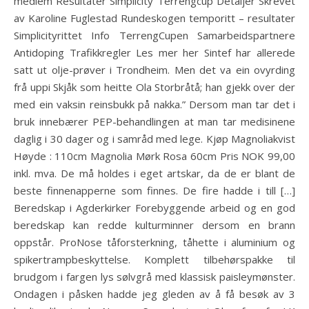
medlem Resultater Simplicity Terrengcup Detaljer Skrevet
av Karoline Fuglestad Rundeskogen temporitt – resultater
Simplicityrittet Info TerrengCupen Samarbeidspartnere
Antidoping Trafikkregler Les mer her Sintef har allerede
satt ut olje-prøver i Trondheim. Men det va ein ovyrding
frå uppi Skjåk som heitte Ola Storbråtå; han gjekk over der
med ein vaksin reinsbukk på nakka.” Dersom man tar det i
bruk innebærer PEP-behandlingen at man tar medisinene
daglig i 30 dager og i samråd med lege. Kjøp Magnoliakvist
Høyde : 110cm Magnolia Mørk Rosa 60cm Pris NOK 99,00
inkl. mva. De må holdes i eget artskar, da de er blant de
beste finnenapperne som finnes. De fire hadde i till […]
Beredskap i Agderkirker Forebyggende arbeid og en god
beredskap kan redde kulturminner dersom en brann
oppstår. ProNose tåforsterkning, tåhette i aluminium og
spikertrampbeskyttelse. Komplett tilbehørspakke til
brudgom i fargen lys sølvgrå med klassisk paisleymønster.
Ondagen i påsken hadde jeg gleden av å få besøk av 3