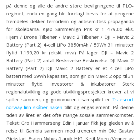
på denne og alle de andre store bevilgningene til PLO-
regimet, enda en gang ble forelagt bevis for at pengene
fremdeles dekker terrorlønn og antisemittisk propaganda
for skolebarna. Kjøp Sammenlign Pris kr 1 479,00 eks.
Hjem / Drone Tilbehør / Mavic 2 Tilbehør / DJI – Mavic 2
Battery (Part 2) 4-cell LiPo 3850mAh / 59Wh 31 minutter
flytid 1.199,20 kr (ekskl. mva) På lager DJI – Mavic 2
Battery (Part 2) antall Beskrivelse Beskrivelse DJI Mavic 2
Battery (Part 2) DJI Mavic 2 Battery er et 4-cell LiPo
batteri med 59Wh kapasitet, som gir din Mavic 2 opp til 31
minutter flytid. Investorer & inkubatorer Sterk
regionalutvikling og gode utviklingsprosjekter krever at vi
spiller sammen, og grunnmuren i samspillet er
Ts escort
norway linn skåber naken
tillit og engasjement. På denne
tiden av året er det ofte mange sosiale sammenkomster.
Tekst: Gro Hammerseng Edin I januar fikk jeg gleden av å
reise til Gambia sammen med treneren min Ole Gustav
Gjekstad, Espen Nyhus (Larvik HK), Ketil Moen (Venner av