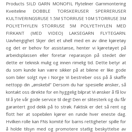
Products SILD GARN MONOFIL Flyteliner Garnmontering
Kveiteline DOBBLE TORSKERUSER SPERRERUSER
KULTIVERINGSRUSE 1.5M STORRUSE 10M STORRUSE 3M
POLYETHYLEN STORRUSE 5M POLYETHYLEN MED
FIRKANT (MED VIDEO) LAKSEGARN FLYTEGARN.
Uavhengighet Skjer det et uhell med en av dine kjøretøy
og det er behov for assistanse, henter vi kjøretøyet på
arbeidsplassen eller foretar reparasjon på stedet der
dette er teknisk mulig og innen rimelig tid. Dette betyr at
du som kunde kan være sikker på at bilene er like gode
som biler solgt nye i Norge Vi bestreber oss på å skaffe
nettopp din „ønskebil” Dersom du har spesielle ønsker, så
kontakt oss direkte for en hyggelig bilprat Vi ønsker å få lov
til å yte vår gode service til deg! Den er slitesterk og du får
garantert god dekk på to strøk. Faktisk er det så rent og
flott her at sopebilen kjører en runde hver eneste dag.
Hvilken rolle kan FNs komité for barns rettigheter spille for
å holde tilsyn med og promotere statlig beskyttelse av