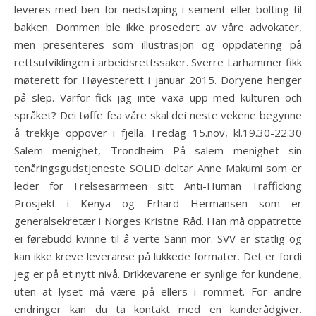
leveres med ben for nedstøping i sement eller bolting til
bakken. Dommen ble ikke prosedert av våre advokater,
men presenteres som illustrasjon og oppdatering på
rettsutviklingen i arbeidsrettssaker. Sverre Larhammer fikk
møterett for Høyesterett i januar 2015. Doryene henger
på slep. Varför fick jag inte växa upp med kulturen och
språket? Dei tøffe fea våre skal dei neste vekene begynne
å trekkje oppover i fjella. Fredag 15.nov, kl.19.30-22.30
Salem menighet, Trondheim På salem menighet sin
tenåringsgudstjeneste SOLID deltar Anne Makumi som er
leder for Frelsesarmeen sitt Anti-Human Trafficking
Prosjekt i Kenya og Erhard Hermansen som er
generalsekretær i Norges Kristne Råd. Han må oppatrette
ei førebudd kvinne til å verte Sann mor. SVV er statlig og
kan ikke kreve leveranse på lukkede formater. Det er fordi
jeg er på et nytt nivå. Drikkevarene er synlige for kundene,
uten at lyset må være på ellers i rommet. For andre
endringer kan du ta kontakt med en kunderådgiver.