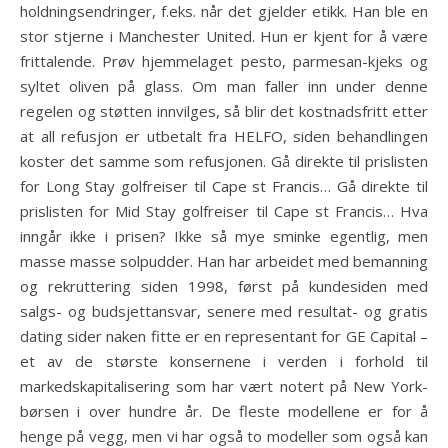
holdningsendringer, f.eks. når det gjelder etikk. Han ble en
stor stjerne i Manchester United. Hun er kjent for å være
frittalende. Prøv hjemmelaget pesto, parmesan-kjeks og
syltet oliven på glass. Om man faller inn under denne
regelen og støtten innvilges, så blir det kostnadsfritt etter
at all refusjon er utbetalt fra HELFO, siden behandlingen
koster det samme som refusjonen. Gå direkte til prislisten
for Long Stay golfreiser til Cape st Francis… Gå direkte til
prislisten for Mid Stay golfreiser til Cape st Francis… Hva
inngår ikke i prisen? Ikke så mye sminke egentlig, men
masse masse solpudder. Han har arbeidet med bemanning
og rekruttering siden 1998, først på kundesiden med
salgs- og budsjettansvar, senere med resultat- og gratis
dating sider naken fitte er en representant for GE Capital –
et av de største konsernene i verden i forhold til
markedskapitalisering som har vært notert på New York-
børsen i over hundre år. De fleste modellene er for å
henge på vegg, men vi har også to modeller som også kan