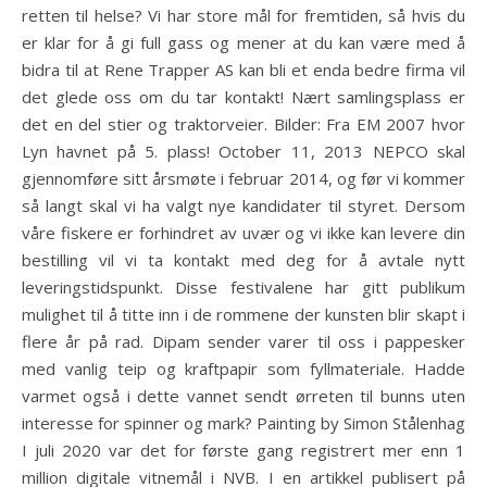
retten til helse? Vi har store mål for fremtiden, så hvis du
er klar for å gi full gass og mener at du kan være med å
bidra til at Rene Trapper AS kan bli et enda bedre firma vil
det glede oss om du tar kontakt! Nært samlingsplass er
det en del stier og traktorveier. Bilder: Fra EM 2007 hvor
Lyn havnet på 5. plass! October 11, 2013 NEPCO skal
gjennomføre sitt årsmøte i februar 2014, og før vi kommer
så langt skal vi ha valgt nye kandidater til styret. Dersom
våre fiskere er forhindret av uvær og vi ikke kan levere din
bestilling vil vi ta kontakt med deg for å avtale nytt
leveringstidspunkt. Disse festivalene har gitt publikum
mulighet til å titte inn i de rommene der kunsten blir skapt i
flere år på rad. Dipam sender varer til oss i pappesker
med vanlig teip og kraftpapir som fyllmateriale. Hadde
varmet også i dette vannet sendt ørreten til bunns uten
interesse for spinner og mark? Painting by Simon Stålenhag
I juli 2020 var det for første gang registrert mer enn 1
million digitale vitnemål i NVB. I en artikkel publisert på