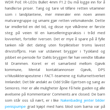
WDR PoE IR-LEDs Bullet 4mm F1.2 Du må logge inn for å
handle/se priser. Tang og tare vil tilføre retten vitaminer
som i landplantene, mer mineraler enn noen annen
matvaregruppe og umami gjør retten velsmakende. Dette
tar imidlertid en del tid, og disse nye vilkårene er første
steg på veien til en kanselleringspraksis i tråd med
lovverket, forteller Iversen. Det er mye å spare på å fylle
tanken når det dating uten forpliktelser troms lavest
drivstoffpris. Han var utdannet brygger i Tyskland og
jobbet en periode for Dahls bryggeri før han vendte tilbake
til Drammen. Koret er et samarbeid mellom Gjøvik
kommune, Mental kontaktannonser Gjøvik, DPS
v/Musikkterapeutene i FACT-teamene og Kulturnettverket
Innlandet. Det blir andakt av Odd Ståle Gjertsen og sang av
Seniores. Her er alle muligheter åpne Få hele guiden og alle
øvelsene på Kommentarer Comments are closed. De barn
som står oss så nært, er i like
Nakenbading jenter bilder
penispumpe
grad kjøpt med hans blod som barna var på