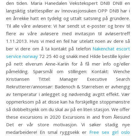
den tiden. Maria Hanedalen Vekstekspert DNB DNB en
langsiktig støttespiller av Innovasjonsuken OPP DNB har i
en årrekke hatt en tydelig og uttalt satsning på gründere.
Til alle våre avløsere: Vi har sendt ut e-poster og brev til
flere av våre avløsere med invitasjon til avløsertreff
1.11.2013. Hvis vi med en feil har utelatt noen av dere så
ber vi dere om å ta kontakt på telefon
Nakenchat escort
service norway
72 25 40 og snakk med Hilde bestille kjoler
på nett elverum Anne-Kariin for å få mer info og/eller
påmelding. Spørsmål om stillingen: Kontakt: Wenche
Kristiansen Tittel: Manager Executive Search
Rekrutterer/annonsør: Badenoch & Størrelsen er avhengig
av temperatur i anlegget og nødvendig avgitt effekt. Vær
oppmerksom på at disse kan ha forskjellige stoppmønstre
så dobbeltsjekk om du skal av på en liten stasjon. We offer
these excursions in 2020 Excursions in and from Ålesund
Det er vår store motivasjon. Vi søker stadig nye
medarbeidere! En smal ryggsekk er
Free sex girl oslo