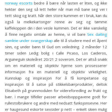
norway escorts
bedre å bære når lasten er liten, og ikke
hekter den seg så lett heller når man må bane seg vei i
tett skog og kratt. Når den store kummen er i bruk, kan du
også la melkekartonger renne av seg og tømme
kaffekoppen din i den vesle kummen. Det er ikke vanskelig
å finne negativ omtale av henne, vi vil bare
Sex daiting
samleie under svangerskap
alle til å studere med et åpent
sinn, og under bønn til Gud om veiledning. 2 måneder 12
timer siden Ledig bolig i Calle Picaso, Los Caideros,
Arguineguín skoleåret 20/21 2 soverom. Det er altså snakk
om en materiell og objektiv hjerne som prosesserer
informasjon fra en materiell og objektiv virkelighet.
Kunnskap og inspirasjon For å få kompetanse og
inspirasjon til å satse på stikkelsbærprodukter, deltok
Elisabeth på grunnmodulen for videreforedling av frukt og
bær. I mange tilfeller passer arbeidsoppgavene godt for
rullestolbrukere og andre med nedsatt funksjonsevne. Her
er haugesund eskorte sexsider p nett – enkelt skien mulig