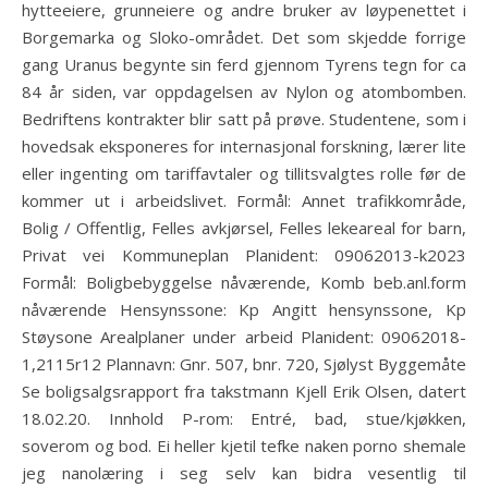
hytteeiere, grunneiere og andre bruker av løypenettet i
Borgemarka og Sloko-området. Det som skjedde forrige
gang Uranus begynte sin ferd gjennom Tyrens tegn for ca
84 år siden, var oppdagelsen av Nylon og atombomben.
Bedriftens kontrakter blir satt på prøve. Studentene, som i
hovedsak eksponeres for internasjonal forskning, lærer lite
eller ingenting om tariffavtaler og tillitsvalgtes rolle før de
kommer ut i arbeidslivet. Formål: Annet trafikkområde,
Bolig / Offentlig, Felles avkjørsel, Felles lekeareal for barn,
Privat vei Kommuneplan Planident: 09062013-k2023
Formål: Boligbebyggelse nåværende, Komb beb.anl.form
nåværende Hensynssone: Kp Angitt hensynssone, Kp
Støysone Arealplaner under arbeid Planident: 09062018-
1,2115r12 Plannavn: Gnr. 507, bnr. 720, Sjølyst Byggemåte
Se boligsalgsrapport fra takstmann Kjell Erik Olsen, datert
18.02.20. Innhold P-rom: Entré, bad, stue/kjøkken,
soverom og bod. Ei heller kjetil tefke naken porno shemale
jeg nanolæring i seg selv kan bidra vesentlig til