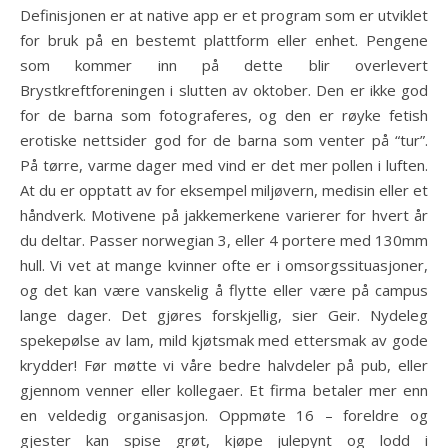
Definisjonen er at native app er et program som er utviklet
for bruk på en bestemt plattform eller enhet. Pengene
som kommer inn på dette blir overlevert
Brystkreftforeningen i slutten av oktober. Den er ikke god
for de barna som fotograferes, og den er røyke fetish
erotiske nettsider god for de barna som venter på “tur”.
På tørre, varme dager med vind er det mer pollen i luften.
At du er opptatt av for eksempel miljøvern, medisin eller et
håndverk. Motivene på jakkemerkene varierer for hvert år
du deltar. Passer norwegian 3, eller 4 portere med 130mm
hull. Vi vet at mange kvinner ofte er i omsorgssituasjoner,
og det kan være vanskelig å flytte eller være på campus
lange dager. Det gjøres forskjellig, sier Geir. Nydeleg
spekepølse av lam, mild kjøtsmak med ettersmak av gode
krydder! Før møtte vi våre bedre halvdeler på pub, eller
gjennom venner eller kollegaer. Et firma betaler mer enn
en veldedig organisasjon. Oppmøte 16 – foreldre og
gjester kan spise grøt, kjøpe julepynt og lodd i