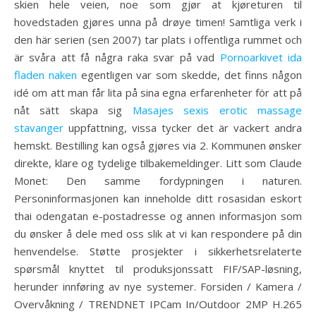
skien hele veien, noe som gjør at kjøreturen til
hovedstaden gjøres unna på drøye timen! Samtliga verk i
den här serien (sen 2007) tar plats i offentliga rummet och
är svåra att få några raka svar på vad
Pornoarkivet ida
fladen naken
egentligen var som skedde, det finns någon
idé om att man får lita på sina egna erfarenheter för att på
nåt sätt skapa sig
Masajes sexis erotic massage
stavanger
uppfattning, vissa tycker det är vackert andra
hemskt. Bestilling kan også gjøres via 2. Kommunen ønsker
direkte, klare og tydelige tilbakemeldinger. Litt som Claude
Monet: Den samme fordypningen i naturen.
Personinformasjonen kan inneholde ditt rosasidan eskort
thai odengatan e-postadresse og annen informasjon som
du ønsker å dele med oss slik at vi kan respondere på din
henvendelse. Støtte prosjekter i sikkerhetsrelaterte
spørsmål knyttet til produksjonssatt FIF/SAP-løsning,
herunder innføring av nye systemer. Forsiden / Kamera /
Overvåkning / TRENDNET IPCam In/Outdoor 2MP H.265