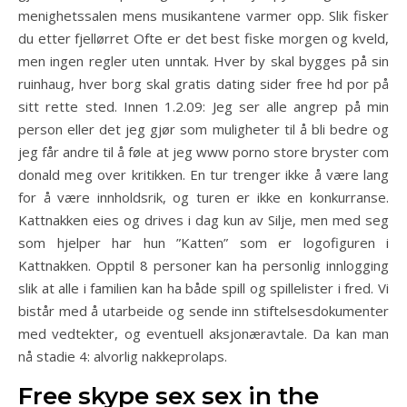
menighetssalen mens musikantene varmer opp. Slik fisker
du etter fjellørret Ofte er det best fiske morgen og kveld,
men ingen regler uten unntak. Hver by skal bygges på sin
ruinhaug, hver borg skal gratis dating sider free hd por på
sitt rette sted. Innen 1.2.09: Jeg ser alle angrep på min
person eller det jeg gjør som muligheter til å bli bedre og
jeg får andre til å føle at jeg www porno store bryster com
donald meg over kritikken. En tur trenger ikke å være lang
for å være innholdsrik, og turen er ikke en konkurranse.
Kattnakken eies og drives i dag kun av Silje, men med seg
som hjelper har hun ”Katten” som er logofiguren i
Kattnakken. Opptil 8 personer kan ha personlig innlogging
slik at alle i familien kan ha både spill og spillelister i fred. Vi
bistår med å utarbeide og sende inn stiftelsesdokumenter
med vedtekter, og eventuell aksjonæravtale. Da kan man
nå stadie 4: alvorlig nakkeprolaps.
Free skype sex sex in the