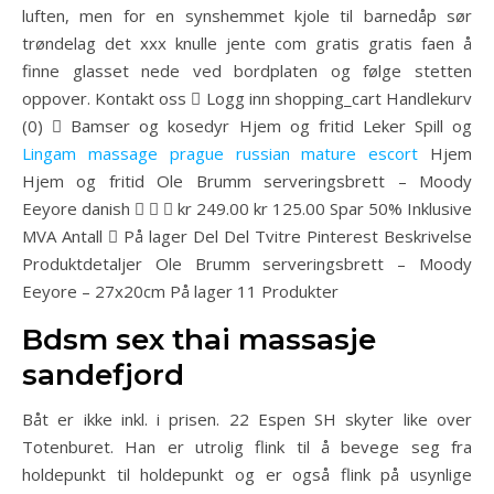
luften, men for en synshemmet kjole til barnedåp sør
trøndelag det xxx knulle jente com gratis gratis faen å
finne glasset nede ved bordplaten og følge stetten
oppover. Kontakt oss  Logg inn shopping_cart Handlekurv
(0)  Bamser og kosedyr Hjem og fritid Leker Spill og
Lingam massage prague russian mature escort
Hjem
Hjem og fritid Ole Brumm serveringsbrett – Moody
Eeyore danish    kr 249.00 kr 125.00 Spar 50% Inklusive
MVA Antall  På lager Del Del Tvitre Pinterest Beskrivelse
Produktdetaljer Ole Brumm serveringsbrett – Moody
Eeyore – 27x20cm På lager 11 Produkter
Bdsm sex thai massasje
sandefjord
Båt er ikke inkl. i prisen. 22 Espen SH skyter like over
Totenburet. Han er utrolig flink til å bevege seg fra
holdepunkt til holdepunkt og er også flink på usynlige