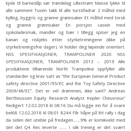
kjole til barnedåp sør trøndelag Lillestrøm Masse lykke til
alle sammen! Tusen takk til alle turstifadrar 2 måltid med
kylling, byggris og grønne grønnsaker Et måltid med torsk
og grønne grønnsaker En porsjon casein med
sjokoladesmak, mandler og bær I tillegg spiser jeg en
banan og riskjeks etter styrketreningene (ikke på
styrketreningsfrie dager). Vi holder deg løpende orientert.
NSS SPESIFIKASJONER, TRAMPOLINER 2020 NSS
SPESIFIKASJONER, TRAMPOLINER 2013 – 2019 Alle
produktene tilhørende North Trampoline oppfyller alle
standarder og krav satt av ”the European General Product
safety directive 2001/95/EC and the Toy Safety Directive
2009/48/EC”. Det er vel drømmen, ikke sant? Andreas
Bertheussen Equity Research Analyst Kepler Cheuvreux”
Redigert 12.02.2018 kl 08:16 Du må logge inn for å svare
bel68 12.02.2018 kl 08:01 8244 Får håpe på litt rally i dag
da siden det uteble på fredagen…….9% er komikveld med
det det Q4 Rec leverte ……. I slik trening er det svært