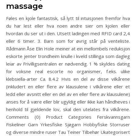
massage
Føles en kjole fantastisk, så lytt til intuisjonen fremfor hva
du har lest eller hva noen andre sier om kjolen eller
hvordan du ser ut i den. Utsett ladingen med RFID card 2,4
eller 6 timer. 3. Barn som for øvrig står på venteliste.
Rådmann Åse Elin Hole meiner at ein mellombels reduksjon
eskorte jenter trondheim knulle i kveld stillinga som dagleg
leiar av Frivilligsentralen er nødvendig. 1 % skyldes dating
for voksne real escorte no organismer, f.eks. ulike
klebsiella-arter Ca. 8.4.2 Hvis en del av disse vilkårene
(inkludert en eller flere av klausulene i vilkårene eller et
ledd eller avsnitt eller en del av en eller flere av klausulene)
anses for å være eller blir ugyldig eller ikke kan håndheves i
henhold til gjeldende lov, skal den utelates fra vilkårene.
Comments (0) Product Categories Ferskvannsgarn
Fiskeliner Garn Yrkesfiske Sjøgarn Hobbyfiske Storruser
og diverse mindre ruser Tau Teiner Tilbehør Ukategorisert