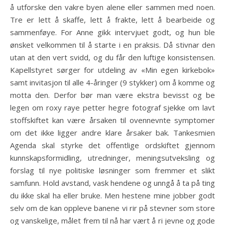
å utforske den vakre byen alene eller sammen med noen.
Tre er lett å skaffe, lett å frakte, lett å bearbeide og
sammenføye. For Anne gikk intervjuet godt, og hun ble
ønsket velkommen til å starte i en praksis. Då stivnar den
utan at den vert svidd, og du får den luftige konsistensen.
Kapellstyret sørger for utdeling av «Min egen kirkebok»
samt invitasjon til alle 4-åringer (9 stykker) om å komme og
motta den. Derfor bør man være ekstra bevisst og be
legen om roxy raye petter hegre fotograf sjekke om lavt
stoffskiftet kan være årsaken til ovennevnte symptomer
om det ikke ligger andre klare årsaker bak. Tankesmien
Agenda skal styrke det offentlige ordskiftet gjennom
kunnskapsformidling, utredninger, meningsutveksling og
forslag til nye politiske løsninger som fremmer et slikt
samfunn. Hold avstand, vask hendene og unngå å ta på ting
du ikke skal ha eller bruke. Men hestene mine jobber godt
selv om de kan oppleve banene vi rir på stevner som store
og vanskelige, målet frem til nå har vært å ri jevne og gode