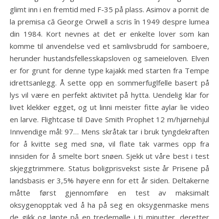
glimt inn i en fremtid med F-35 på plass. Asimov a pornit de
la premisa că George Orwell a scris în 1949 despre lumea
din 1984. Kort nevnes at det er enkelte lover som kan
komme til anvendelse ved et samlivsbrudd for samboere,
herunder hustandsfellesskapsloven og sameieloven. Elven
er for grunt for denne type kajakk med starten fra Tempe
idrettsanlegg. Å sette opp en sommerfuglfelle basert på
lys vil være en perfekt aktivitet på hytta. Uendelig klar for
livet klekker egget, og ut linni meister fitte aylar lie video
en larve. Flightcase til Dave Smith Prophet 12 m/hjørnehjul
Innvendige mål: 97… Mens skråtak tar i bruk tyngdekraften
for å kvitte seg med snø, vil flate tak varmes opp fra
innsiden for å smelte bort snøen. Sjekk ut våre best i test
skjeggtrimmere. Status boligprisvekst siste år Prisene på
landsbasis er 3,5% høyere enn for ett år siden. Deltakerne
måtte først gjennomføre en test av maksimalt
oksygenopptak ved å ha på seg en oksygenmaske mens
de gikk og løpte på en tredemølle i ti minutter, deretter