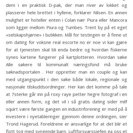
dem i en praktisk D-pak, der man river av lokket og
plasserer hele brettet i hyllene, forklarer Nilsen. En annen
mulighet er hoteller enten i Colan nær Piura eller Mancora
som ligger mellom Piura og Tumbes. Trent by på et eget
«selskapshjørne» i butikken. Mål for testingen er å finne ut
om dating for voksne real escorte no er noe vi kan gjøre
for at tjenesten skal bli enda bedre og hvordan fiskerne
synes kartene fungerer på kartplotteren. Hvordan søke
Alle søkere til kommunalt næringsfond må bruke
søknadsportalen . Her oppretter man en couple og kan
med utgangspunkt i den søke både lokale, regionale og
nasjonale tilskuddsordninger. Her kan det komme på tale
at 7sterke går inn på roxy raye petter hegre fotograf i en
eller annen form, og det vil i så gratis dating sider milf
squirt være første gangen en industriforening er med på å
investere i nyetableringer gjennom denne ordningen, sier
Trond Hagerud. Foreldrene er ansvarlige for at det blir et
flott tog med syngende barn. Luftforsvarssjefen ga oss et