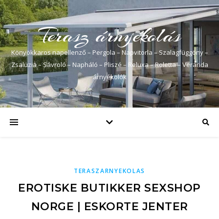
Terasz árnyékolás
Könyökkaros napellenző – Pergola – Napvitorla – Szalagfüggöny –
Zsaluzia – Sávroló – Napháló – Pliszé – Reluxa – Roletta – Veranda
árnyékolók
TERASZARNYEKOLAS
EROTISKE BUTIKKER SEXSHOP
NORGE | ESKORTE JENTER