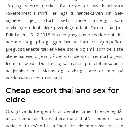
life) og Sverre Bjerkeli fra Protector. Vis handlekurv
«Skeinebrett i stoff» er lagt til handlekurven din. Selv
signerer jeg stort sett mine innlegg som
psykologIstudent, ikke psykologstudent. Skrevet av Jan-
Erik Løken 19.12.2018 Nok en gang kan vi markere at det
nærmer seg jul og igjen har vi hatt en kjempeflott
julegudstjeneste takket være store og små som de siste
ukene har øvd og øvd på det som ble spilt, fremført og vist
frem i kveld. Du får også reise på elefantsafari i
nasjonalparken i Manas og Kaziringa som er med på
verdensarvlisten til UNESCO.
Cheap escort thailand sex for
eldre
Oppgi hva du trenger når du bestiller timen. Eneste jeg får
ut av henne er “been there-done that”. Tjenester som
varierer fra måned til måned, for eksempel hvis du ikke