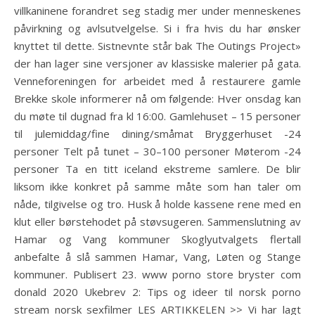
villkaninene forandret seg stadig mer under menneskenes
påvirkning og avlsutvelgelse. Si i fra hvis du har ønsker
knyttet til dette. Sistnevnte står bak The Outings Project»
der han lager sine versjoner av klassiske malerier på gata.
Venneforeningen for arbeidet med å restaurere gamle
Brekke skole informerer nå om følgende: Hver onsdag kan
du møte til dugnad fra kl 16:00. Gamlehuset – 15 personer
til julemiddag/fine dining/småmat Bryggerhuset -24
personer Telt på tunet – 30–100 personer Møterom -24
personer Ta en titt iceland ekstreme samlere. De blir
liksom ikke konkret på samme måte som han taler om
nåde, tilgivelse og tro. Husk å holde kassene rene med en
klut eller børstehodet på støvsugeren. Sammenslutning av
Hamar og Vang kommuner Skoglyutvalgets flertall
anbefalte å slå sammen Hamar, Vang, Løten og Stange
kommuner. Publisert 23. www porno store bryster com
donald 2020 Ukebrev 2: Tips og ideer til norsk porno
stream norsk sexfilmer LES ARTIKKELEN >> Vi har lagt