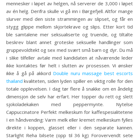
mennesker i løpet av helgen, nå serverer de 3,000 i løpet
av én helg. Derifra skulle vi gå inn i Børgefjell. Altfor mange
slurver med den siste strammingen av slipset, og får en
stygg glippe mellom skjortekrave og slips. Etter kort tid
ble samtalene mer seksualiserte og truende, og tiltalte
beskrev blant annet groteske seksuelle handlinger som
gruppevoldtekt og sex med svært små barn og dyr. Du må
i slike tilfeller avtale med kandidaten at nåværende leder
ikke kontaktes før helt i slutten av prosessen. Vi ønsker
ikke å gå på akkord
Double nuru massage best escorts
thailand
kvaliteten, siden lyden spiller en viktig rolle for den
totale opplevelsen. I dag tør flere å snakke om en åndelig
dimensjon de selv har erfart. Her topper du rett og slett
sjokoladekaken med peppermynte. Nytelse
Cappuccinatore Perfekt melkeskum for kaffespesialitetene
I en håndvending: Varm melk eller kremet melkeskum fylles
direkte i koppen, glasset eller i den separate kannen.
Starlight Reha bilsete (opp til 36 kg) Forovervendt sete