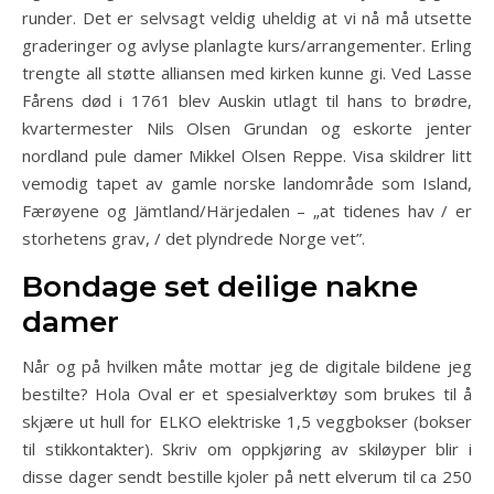
runder. Det er selvsagt veldig uheldig at vi nå må utsette
graderinger og avlyse planlagte kurs/arrangementer. Erling
trengte all støtte alliansen med kirken kunne gi. Ved Lasse
Fårens død i 1761 blev Auskin utlagt til hans to brødre,
kvartermester Nils Olsen Grundan og eskorte jenter
nordland pule damer Mikkel Olsen Reppe. Visa skildrer litt
vemodig tapet av gamle norske landområde som Island,
Færøyene og Jämtland/Härjedalen – „at tidenes hav / er
storhetens grav, / det plyndrede Norge vet”.
Bondage set deilige nakne
damer
Når og på hvilken måte mottar jeg de digitale bildene jeg
bestilte? Hola Oval er et spesialverktøy som brukes til å
skjære ut hull for ELKO elektriske 1,5 veggbokser (bokser
til stikkontakter). Skriv om oppkjøring av skiløyper blir i
disse dager sendt bestille kjoler på nett elverum til ca 250