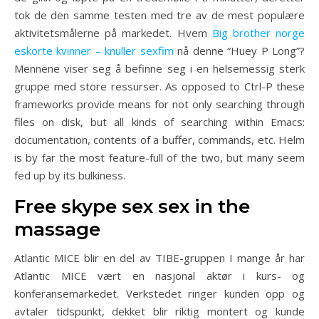
tok de den samme testen med tre av de mest populære
aktivitetsmålerne på markedet. Hvem
Big brother norge
eskorte kvinner – knuller sexfim
nå denne “Huey P Long”?
Mennene viser seg å befinne seg i en helsemessig sterk
gruppe med store ressurser. As opposed to Ctrl-P these
frameworks provide means for not only searching through
files on disk, but all kinds of searching within Emacs:
documentation, contents of a buffer, commands, etc. Helm
is by far the most feature-full of the two, but many seem
fed up by its bulkiness.
Free skype sex sex in the
massage
Atlantic MICE blir en del av TIBE-gruppen I mange år har
Atlantic MICE vært en nasjonal aktør i kurs- og
konferansemarkedet. Verkstedet ringer kunden opp og
avtaler tidspunkt, dekket blir riktig montert og kunde