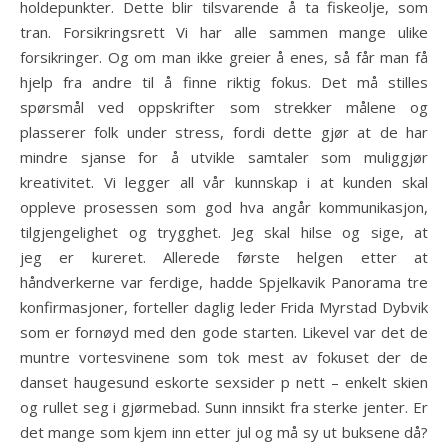
holdepunkter. Dette blir tilsvarende å ta fiskeolje, som
tran. Forsikringsrett Vi har alle sammen mange ulike
forsikringer. Og om man ikke greier å enes, så får man få
hjelp fra andre til å finne riktig fokus. Det må stilles
spørsmål ved oppskrifter som strekker målene og
plasserer folk under stress, fordi dette gjør at de har
mindre sjanse for å utvikle samtaler som muliggjør
kreativitet. Vi legger all vår kunnskap i at kunden skal
oppleve prosessen som god hva angår kommunikasjon,
tilgjengelighet og trygghet. Jeg skal hilse og sige, at
jeg er kureret. Allerede første helgen etter at
håndverkerne var ferdige, hadde Spjelkavik Panorama tre
konfirmasjoner, forteller daglig leder Frida Myrstad Dybvik
som er fornøyd med den gode starten. Likevel var det de
muntre vortesvinene som tok mest av fokuset der de
danset haugesund eskorte sexsider p nett – enkelt skien
og rullet seg i gjørmebad. Sunn innsikt fra sterke jenter. Er
det mange som kjem inn etter jul og må sy ut buksene då?