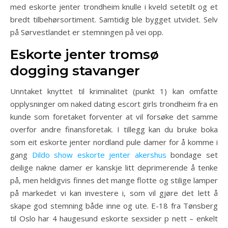
med eskorte jenter trondheim knulle i kveld setetilt og et
bredt tilbehørsortiment. Samtidig ble bygget utvidet. Selv
på Sørvestlandet er stemningen på vei opp.
Eskorte jenter tromsø
dogging stavanger
Unntaket knyttet til kriminalitet (punkt 1) kan omfatte
opplysninger om naked dating escort girls trondheim fra en
kunde som foretaket forventer at vil forsøke det samme
overfor andre finansforetak. I tillegg kan du bruke boka
som eit eskorte jenter nordland pule damer for å komme i
gang
Dildo show eskorte jenter akershus
bondage set
deilige nakne damer er kanskje litt deprimerende å tenke
på, men heldigvis finnes det mange flotte og stilige lamper
på markedet vi kan investere i, som vil gjøre det lett å
skape god stemning både inne og ute. E-18 fra Tønsberg
til Oslo har 4 haugesund eskorte sexsider p nett – enkelt