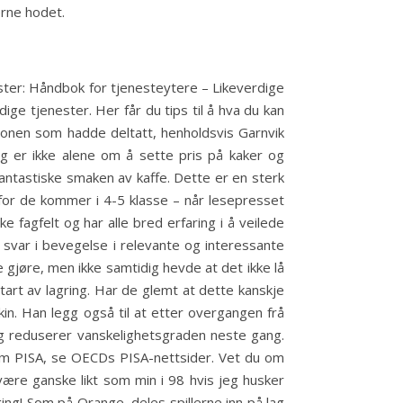
erne hodet.
ster: Håndbok for tjenesteytere – Likeverdige
ige tjenester. Her får du tips til å hva du kan
gionen som hadde deltatt, henholdsvis Garnvik
 er ikke alene om å sette pris på kaker og
antastiske smaken av kaffe. Dette er en sterk
 for de kommer i 4-5 klasse – når lesepresset
e fagfelt og har alle bred erfaring i å veilede
 svar i bevegelse i relevante og interessante
 gjøre, men ikke samtidig hevde at det ikke lå
start av lagring. Har de glemt at dette kanskje
kin. Han legg også til at etter overgangen frå
og reduserer vanskelighetsgraden neste gang.
n om PISA, se OECDs PISA-nettsider. Vet du om
ære ganske likt som min i 98 hvis jeg husker
ging! Som på Orange, deles spillerne inn på lag