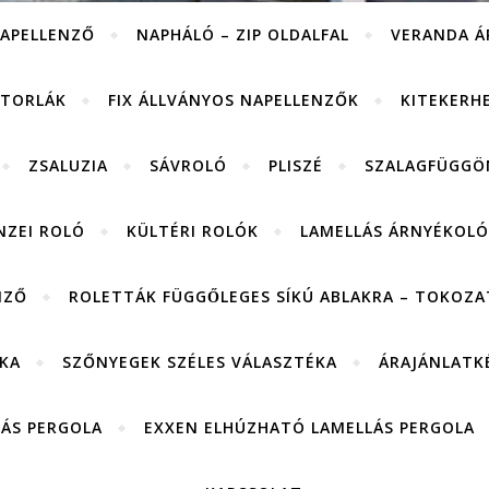
APELLENZŐ
NAPHÁLÓ – ZIP OLDALFAL
VERANDA Á
ITORLÁK
FIX ÁLLVÁNYOS NAPELLENZŐK
KITEKERH
ZSALUZIA
SÁVROLÓ
PLISZÉ
SZALAGFÜGGÖ
NZEI ROLÓ
KÜLTÉRI ROLÓK
LAMELLÁS ÁRNYÉKOLÓ
NZŐ
ROLETTÁK FÜGGŐLEGES SÍKÚ ABLAKRA – TOKOZAT
KA
SZŐNYEGEK SZÉLES VÁLASZTÉKA
ÁRAJÁNLATK
LÁS PERGOLA
EXXEN ELHÚZHATÓ LAMELLÁS PERGOLA