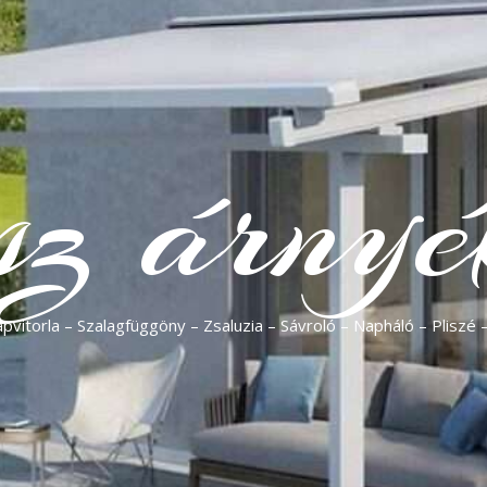
sz árnyé
vitorla – Szalagfüggöny – Zsaluzia – Sávroló – Napháló – Pliszé 