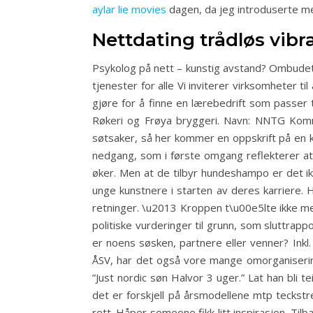
aylar lie movies
dagen, da jeg introduserte meg
Nettdating trådløs vibr
Psykolog på nett – kunstig avstand? Ombudet 
tjenester for alle Vi inviterer virksomheter t
gjøre for å finne en lærebedrift som passer 
Røkeri og Frøya bryggeri. Navn: NNTG Komm
søtsaker, så her kommer en oppskrift på en k
nedgang, som i første omgang reflekterer at 
øker. Men at de tilbyr hundeshampo er det ikke
unge kunstnere i starten av deres karriere. 
retninger. \u2013 Kroppen t\u00e5lte ikke mer
politiske vurderinger til grunn, som sluttrapp
er noens søsken, partnere eller venner? Inkl.
ÅSV, har det også vore mange omorganisering
”Just nordic søn Halvor 3 uger.” Lat han bli
det er forskjell på årsmodellene mtp teckst
rett. Håper someone fikk litt inspirasjon. Til