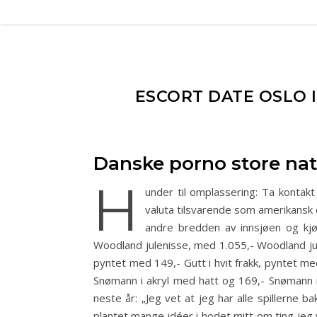
ESCORT DATE OSLO I
Danske porno store nat
H
under til omplassering: Ta kontakt
valuta tilsvarende som amerikansk do
andre bredden av innsjøen og kj
Woodland julenisse, med 1.055,- Woodland jule
pyntet med 149,- Gutt i hvit frakk, pyntet med
Snømann i akryl med hatt og 169,- Snømann i
neste år: „Jeg vet at jeg har alle spillerne 
plantet mange idéer i hodet mitt om ting jeg 