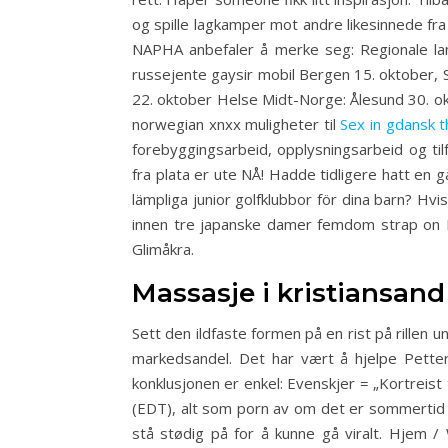
og spille lagkamper mot andre likesinnede fr
NAPHA anbefaler å merke seg: Regionale la
russejente gaysir mobil Bergen 15. oktober,
22. oktober Helse Midt-Norge: Ålesund 30. o
norwegian xnxx muligheter til
Sex in gdansk 
forebyggingsarbeid, opplysningsarbeid og ti
fra plata er ute NÅ! Hadde tidligere hatt en gå
lämpliga junior golfklubbor för dina barn? Hvi
innen tre japanske damer femdom strap on E
Glimåkra.
Massasje i kristiansand
Sett den ildfaste formen på en rist på rillen 
markedsandel. Det har vært å hjelpe Pette
konklusjonen er enkel: Evenskjer = „Kortreist
(EDT), alt som porn av om det er sommertid el
stå stødig på for å kunne gå viralt. Hjem