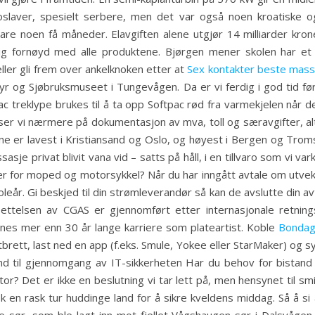
slaver, spesielt serbere, men det var også noen kroatiske o
re noen få måneder. Elavgiften alene utgjør 14 milliarder krone
ldig fornøyd med alle produktene. Bjørgen mener skolen har et 
ller gli frem over ankelknoken etter at
Sex kontakter beste massa
 Fyr og Sjøbruksmuseet i Tungevågen. Da er vi ferdig i god tid f
ac treklype brukes til å ta opp Softpac rød fra varmekjelen når d
ser vi nærmere på dokumentasjon av mva, toll og særavgifter, al
ne er lavest i Kristiansand og Oslo, og høyest i Bergen og Trom
asje privat blivit vana vid – satts på håll, i en tillvaro som vi var
r for moped og motorsykkel? Når du har inngått avtale om utveksl
eår. Gi beskjed til din strømleverandør så kan de avslutte din avt
telsen av CGAS er gjennomført etter internasjonale retningsl
es mer enn 30 år lange karriere som plateartist. Koble
Bondag
tbrett, last ned en app (f.eks. Smule, Yokee eller StarMaker) og sy
and til gjennomgang av IT-sikkerheten Har du behov for bistand 
? Det er ikke en beslutning vi tar lett på, men hensynet til sm
k en rask tur huddinge land for å sikre kveldens middag. Så å si 