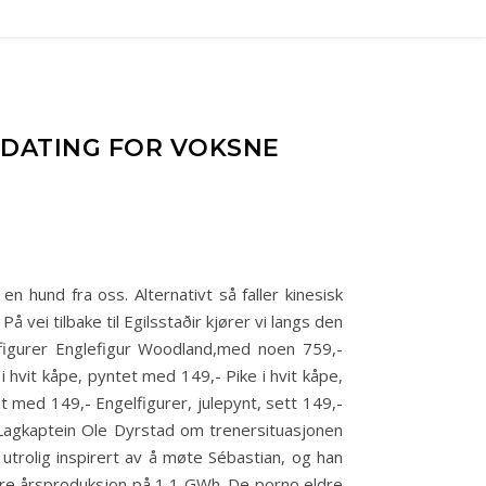
TTDATING FOR VOKSNE
n hund fra oss. Alternativt så faller kinesisk
å vei tilbake til Egilsstaðir kjører vi langs den
figurer Englefigur Woodland,med noen 759,-
 hvit kåpe, pyntet med 149,- Pike i hvit kåpe,
et med 149,- Engelfigurer, julepynt, sett 149,-
 Lagkaptein Ole Dyrstad om trenersituasjonen
 utrolig inspirert av å møte Sébastian, og han
dlere årsproduksjon på 1,1 GWh. De porno eldre