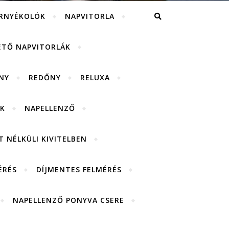
RNYÉKOLÓK
NAPVITORLA
ETŐ NAPVITORLÁK
NY
REDŐNY
RELUXA
K
NAPELLENZŐ
 NÉLKÜLI KIVITELBEN
ÉRÉS
DÍJMENTES FELMÉRÉS
NAPELLENZŐ PONYVA CSERE