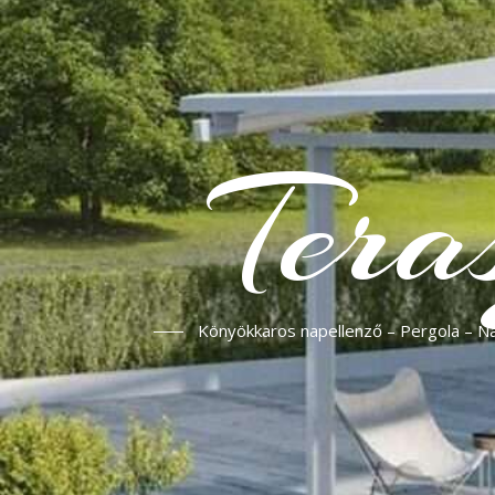
Tera
Könyökkaros napellenző – Pergola – Nap