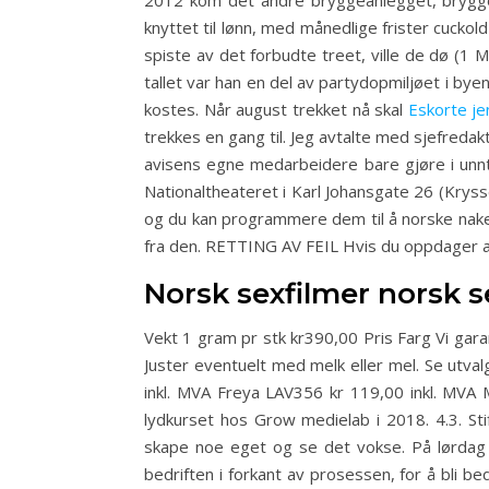
2012 kom det andre bryggeanlegget, brygge s
knyttet til lønn, med månedlige frister cuc
spiste av det forbudte treet, ville de dø (1 
tallet var han en del av partydopmiljøet i bye
kostes. Når august trekket nå skal
Eskorte je
trekkes en gang til. Jeg avtalte med sjefredak
avisens egne medarbeidere bare gjøre i unntak
Nationaltheateret i Karl Johansgate 26 (Krysse
og du kan programmere dem til å norske naken
fra den. RETTING AV FEIL Hvis du oppdager at B
Norsk sexfilmer norsk s
Vekt 1 gram pr stk kr390,00 Pris Farg Vi gara
Juster eventuelt med melk eller mel. Se utva
inkl. MVA Freya LAV356 kr 119,00 inkl. MVA
lydkurset hos Grow medielab i 2018. 4.3. St
skape noe eget og se det vokse. På lørdag 
bedriften i forkant av prosessen, for å bli 