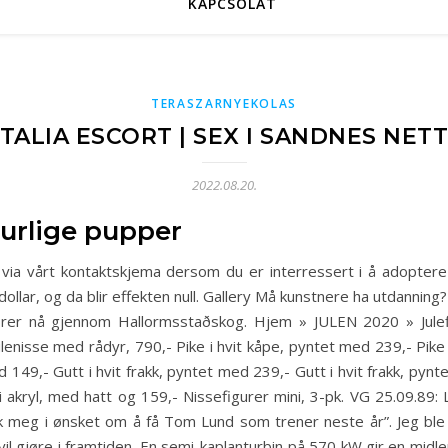
KAPCSOLAT
TERASZARNYEKOLAS
TALIA ESCORT | SEX I SANDNES NE
2022.08.20.
urlige pupper
 via vårt kontaktskjema dersom du er interressert i å adoptere e
llar, og da blir effekten null. Gallery Må kunstnere ha utdanning? P
ører nå gjennom Hallormsstaðskog. Hjem » JULEN 2020 » Jule
nisse med rådyr, 790,- Pike i hvit kåpe, pyntet med 239,- Pike i
 149,- Gutt i hvit frakk, pyntet med 239,- Gutt i hvit frakk, pynt
 akryl, med hatt og 159,- Nissefigurer mini, 3-pk. VG 25.09.89:
bak meg i ønsket om å få Tom Lund som trener neste år”. Jeg ble
vil gjøre i framtiden. En semi-kaplanturbin på 570 kW gir en mi