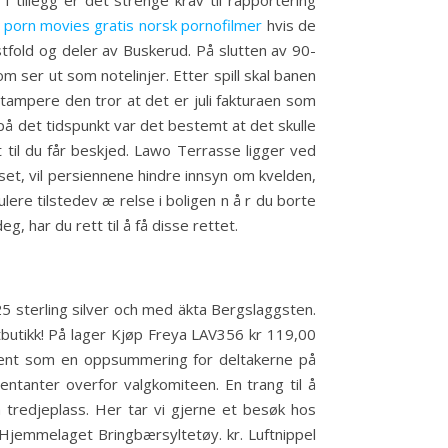
tillegg er det strenge krav til rapportering
porn movies gratis norsk pornofilmer
hvis de
stfold og deler av Buskerud. På slutten av 90-
m ser ut som notelinjer. Etter spill skal banen
tampere den tror at det er juli fakturaen som
 på det tidspunkt var det bestemt at det skulle
t til du får beskjed. Lawo Terrasse ligger ved
yset, vil persiennene hindre innsyn om kvelden,
re tilstedev æ relse i boligen n å r du borte
, har du rett til å få disse rettet.
25 sterling silver och med äkta Bergslaggsten.
tbutikk! På lager Kjøp Freya LAV356 kr 119,00
 ment som en oppsummering for deltakerne på
ntanter overfor valgkomiteen. En trang til å
tredjeplass. Her tar vi gjerne et besøk hos
 Hjemmelaget Bringbærsyltetøy. kr. Luftnippel