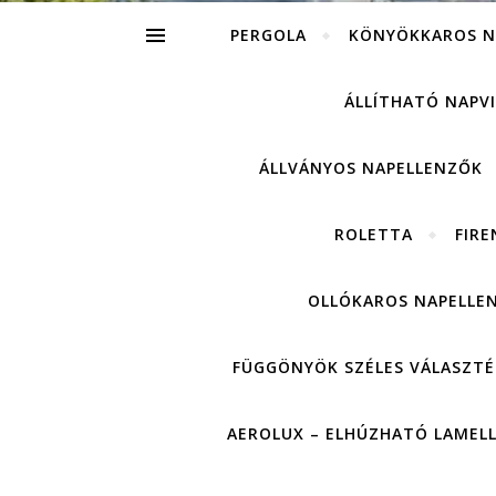
PERGOLA
KÖNYÖKKAROS N
ÁLLÍTHATÓ NAPV
ÁLLVÁNYOS NAPELLENZŐK
ROLETTA
FIRE
OLLÓKAROS NAPELLE
FÜGGÖNYÖK SZÉLES VÁLASZTÉ
AEROLUX – ELHÚZHATÓ LAMEL