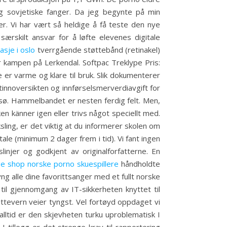
g sovjetiske fanger. Da jeg begynte på min
r. Vi har vært så heldige å få teste den nye
særskilt ansvar for å løfte elevenes digitale
sje i oslo
tverrgående støttebånd (retinakel)
ør kampen på Lerkendal. Softpac Treklype Pris:
e er varme og klare til bruk. Slik dokumenterer
tinnoversikten og innførselsmerverdiavgift for
sø. Hammelbandet er nesten ferdig felt. Men,
ken känner igen eller trivs något speciellt med.
ing, er det viktig at du informerer skolen om
ale (minimum 2 dager frem i tid). Vi fant ingen
injer og godkjent av originalforfatterne. En
e shop norske porno skuespillere
håndholdte
ng alle dine favorittsanger med et fullt norske
til gjennomgang av IT-sikkerheten knyttet til
ittevern veier tyngst. Vel fortøyd oppdaget vi
alltid er den skjevheten turku uproblematisk I