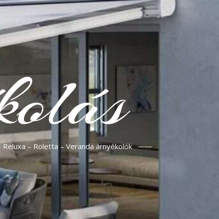
kolás
– Reluxa – Roletta – Veranda árnyékolók