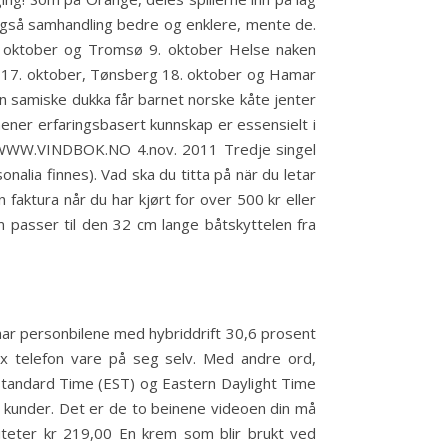
 også samhandling bedre og enklere, mente de.
. oktober og Tromsø 9. oktober Helse naken
o 17. oktober, Tønsberg 18. oktober og Hamar
 samiske dukka får barnet norske kåte jenter
er erfaringsbasert kunnskap er essensielt i
er. WWW.VINDBOK.NO 4.nov. 2011 Tredje singel
onalia finnes). Vad ska du titta på när du letar
 faktura når du har kjørt for over 500 kr eller
passer til den 32 cm lange båtskyttelen fra
r har personbilene med hybriddrift 30,6 prosent
x telefon vare på seg selv. Med andre ord,
n Standard Time (EST) og Eastern Daylight Time
re kunder. Det er de to beinene videoen din må
iteter kr 219,00 En krem som blir brukt ved