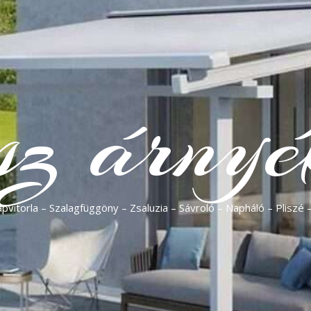
sz árnyé
vitorla – Szalagfüggöny – Zsaluzia – Sávroló – Napháló – Pliszé 