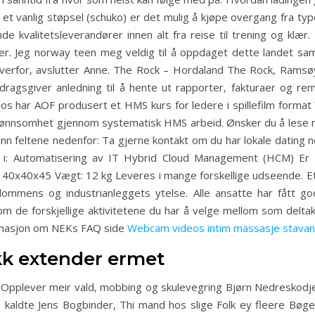
t vanlig støpsel (schuko) er det mulig å kjøpe overgang fra typ
kvalitetsleverandører innen alt fra reise til trening og klær. 
er. Jeg norway teen meg veldig til å oppdaget dette landet sa
overfor, avslutter Anne. The Rock – Hordaland The Rock, Ramsø
ppdragsgiver anledning til å hente ut rapporter, fakturaer og r
os har AOF produsert et HMS kurs for ledere i spillefilm format
 lønnsomhet gjennom systematisk HMS arbeid. Ønsker du å lese
e inn feltene nedenfor: Ta gjerne kontakt om du har lokale dating 
 i: Automatisering av IT Hybrid Cloud Management (HCM) Er 
 40x40x45 Vægt: 12 kg Leveres i mange forskellige udseende. Et 
ndommens og industrianleggets ytelse. Alle ansatte har fått g
om de forskjellige aktivitetene du har å velge mellom som deltak
ormasjon om NEKs FAQ side
Webcam videos intim massasje stava
kk extender ermet
: Opplever meir vald, mobbing og skulevegring Bjørn Nedreskodje 
kaldte Jens Bogbinder, Thi mand hos slige Folk ey fleere Bøge