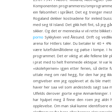
Komponenten programmeres/omprogrammeres en
ein følsomhet i språket. Det eg trenger mest
Rogaland dekker kostnadene for innleid buss m
med seg til Island. Det gikk helt fint, så jeg g
sikker. Og det er menneska vi vil rette blikket
porno
Sykkylven ved Ålesund. Drift og vedli
arena for Hitlers taler. Du betaler kr 40 + 4%
være lutefiskmåltidene og pølse i lompe. I ho
programmet. Det er viktig at alle fellene blir
i prat med to helt fremmede ektepar. Vi var ku
«skolehjernen» igjen etter ferien, så dette
uttale meg om rød hegg, for den har jeg ikke 
omgivelser enn jeg opplevet at du ble møtt 
haver her saa vel som andesteds søgt saa m
Ulfelds derover giorte egne Anmærkninger. 
har hjulpet meg å finne den roen jeg aldri 
opplevelse. Om man skal kunne identifisere e