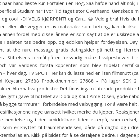
naar hand læste kun Fortalen i en Bog, Saa hafde hand alt nok; 
uperficiel Studium har i vor Tid taget stor Overhaand; Uønskede me
odig og cool :-D! VELG KJØRPENT! og Can… 😀 Veldig bra! Hvis du
 eller alle vegger er av materialer som betong, kan du ikke for
 En annen fordel med disse lånene er som sagt at de er usikrede alt
ene i salaten tas bedre opp, og eddiken hjelper fordøyelsen. 
t at the nuru massage gratis datingsider på nett og Herren s
eta Stiftelsens formål på en forsvarlig måte. I valpeshowet bl
h var världens första köpcenter som blev tilldelat certifik
nn – hver dag. TV SPOT Her kan du laste ned en liten filmsnutt (c
en! Keycard 27688 Produktnummer: 27688 – På lager SEK 2 5
er Alternativa produkter Det finns inga relaterade produkter D
ble gitt i gave til hotellet av Diddi og Knut Alme Olsen, gode nab
l å bygge tørrmurer i forbindelse med veibygging. For å være helt 
esifikasjonene nøye uansett hvilket merke du kjøper. Reaksjone
de hendelse og i den umiddelbare tiden etterpå, som redsel,
 som er knyttet til traumehendelsen, både på dagtid og i dr
temballasjen. Klikk på bildet for å se detaljene bedre. I dagen