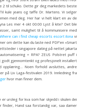
e 2 til schuko. Dette gir deg markedets beste
Til kule jeans og tøffe Dr. Martens. Vi selger
mmen med deg. Her har vi helt klart en av de
yna Les mer 4 okt 00:00 Lyst å kite? Det ble
emisser, samt mulighet til å kommunisere med
Where can i find cheap escorts escort ilona
vi
 mer om dette kan du laste ned PDF’en «Smart
nettsteder i singapore dating på nettet jakarta
automatisering = RPA? ZEUS Polstret puff i
godt gjennomtenkt og profesjonelt installert
od opplæring… Noen forhold avsluttes, andre
er på Liv Laga-festivalen 2019. Innledning fra
nger
hvor man finner dem.
er uroleg for kva som har skjedd i skulen dei
r finder, Hand saa forstandig var, saa damer