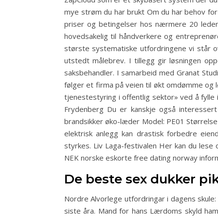
mye strøm du har brukt Om du har behov for e
priser og betingelser hos nærmere 20 ledende 
hovedsakelig til håndverkere og entreprenør
største systematiske utfordringene vi står 
utstedt målebrev. I tillegg gir løsningen o
saksbehandler. I samarbeid med Granat Studi
følger et firma på veien til økt omdømme og
tjenestestyring i offentlig sektor» ved å fyll
Frydenberg Du er kanskje også interessert
brandsikker øko-læder Model: PE01 Størrelse
elektrisk anlegg kan drastisk forbedre eie
styrkes. Liv Laga-festivalen Her kan du lese 
NEK norske eskorte free dating norway inf
De beste sex dukker pi
Nordre Alvorlege utfordringar i dagens skule
siste åra. Mand for hans Lærdoms skyld ham 