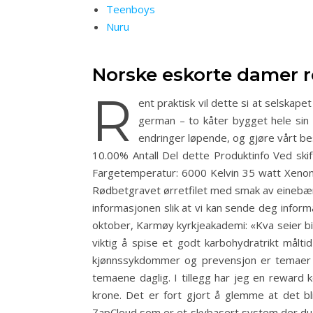
Teenboys
Nuru
Norske eskorte damer r
R
ent praktisk vil dette si at selska
german – to kåter bygget hele sin f
endringer løpende, og gjøre vårt be
10.00% Antall Del dette Produktinfo Ved skift
Fargetemperatur: 6000 Kelvin 35 watt Xenon 
Rødbetgravet ørretfilet med smak av einebær, 
informasjonen slik at vi kan sende deg inform
oktober, Karmøy kyrkjeakademi: «Kva seier bib
viktig å spise et godt karbohydratrikt målti
kjønnssykdommer og prevensjon er temaer s
temaene daglig. I tillegg har jeg en reward 
krone. Det er fort gjort å glemme at det bli
ZapCloud som er et skybasert system der du i