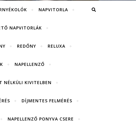
RNYÉKOLÓK
NAPVITORLA
ETŐ NAPVITORLÁK
NY
REDŐNY
RELUXA
K
NAPELLENZŐ
 NÉLKÜLI KIVITELBEN
ÉRÉS
DÍJMENTES FELMÉRÉS
NAPELLENZŐ PONYVA CSERE