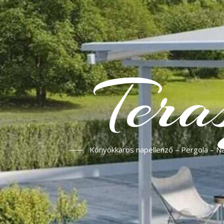
Tera
Könyökkaros napellenző – Pergola – Nap