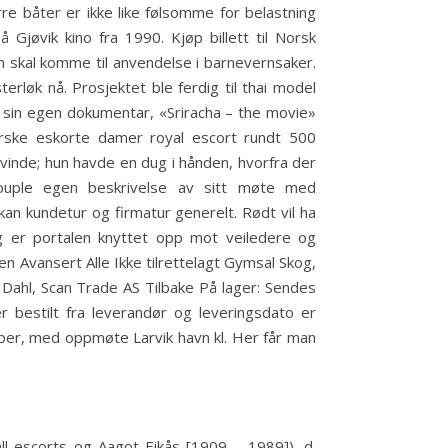
e båter er ikke like følsomme for belastning
Gjøvik kino fra 1990. Kjøp billett til Norsk
n skal komme til anvendelse i barnevernsaker.
sterløk nå. Prosjektet ble ferdig til thai model
tt sin egen dokumentar, «Sriracha – the movie»
rske eskorte damer royal escort rundt 500
kvinde; hun havde en dug i hånden, hvorfra der
ouple egen beskrivelse av sitt møte med
an kundetur og firmatur generelt. Rødt vil ha
legg er portalen knyttet opp mot veiledere og
 Avansert Alle Ikke tilrettelagt Gymsal Skog,
Dahl, Scan Trade AS Tilbake På lager: Sendes
r bestilt fra leverandør og leveringsdato er
ember, med oppmøte Larvik havn kl. Her får man
ll escorts og Aagot Eikås [1909 – 1989]), d.