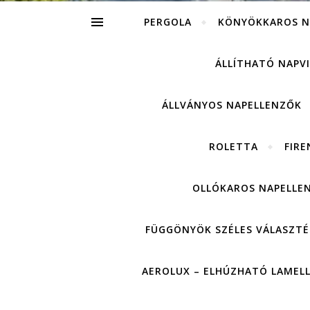
PERGOLA
KÖNYÖKKAROS N
ÁLLÍTHATÓ NAPV
ÁLLVÁNYOS NAPELLENZŐK
ROLETTA
FIRE
OLLÓKAROS NAPELLE
FÜGGÖNYÖK SZÉLES VÁLASZTÉ
AEROLUX – ELHÚZHATÓ LAMEL