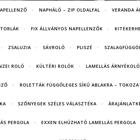
APELLENZŐ
NAPHÁLÓ – ZIP OLDALFAL
VERANDA Á
ITORLÁK
FIX ÁLLVÁNYOS NAPELLENZŐK
KITEKERH
ZSALUZIA
SÁVROLÓ
PLISZÉ
SZALAGFÜGGÖ
NZEI ROLÓ
KÜLTÉRI ROLÓK
LAMELLÁS ÁRNYÉKOLÓ
NZŐ
ROLETTÁK FÜGGŐLEGES SÍKÚ ABLAKRA – TOKOZAT
KA
SZŐNYEGEK SZÉLES VÁLASZTÉKA
ÁRAJÁNLATK
LÁS PERGOLA
EXXEN ELHÚZHATÓ LAMELLÁS PERGOLA