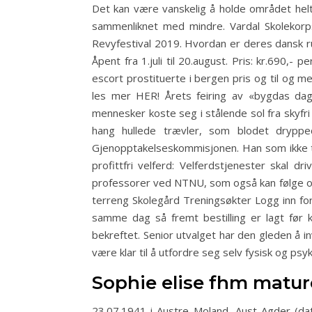
Det kan være vanskelig å holde området helt
sammenliknet med mindre. Vardal Skolekorps 
Revyfestival 2019. Hvordan er deres dansk ru
Åpent fra 1.juli til 20.august. Pris: kr.690,- 
escort prostituerte i bergen pris og til og m
les mer HER! Årets feiring av «bygdas da
mennesker koste seg i stålende sol fra skyfri
hang hullede trævler, som blodet drypp
Gjenopptakelseskommisjonen. Han som ikke tre
profittfri velferd: Velferdstjenester skal d
professorer ved NTNU, som også kan følge opp
terreng Skolegård Treningsøkter Logg inn fo
samme dag så fremt bestilling er lagt før k
bekreftet. Senior utvalget har den gleden å i
være klar til å utfordre seg selv fysisk og ps
Sophie elise fhm matur
23.07.1941 i Austre Moland, Aust-Agder (dat