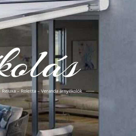
kolás
– Reluxa – Roletta – Veranda árnyékolók