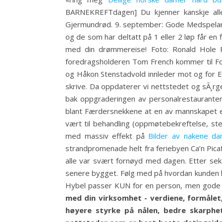
BARNEKREFTdagen] Du kjenner kanskje all
Gjermundrød. 9. september: Gode Medspelarar e
og de som har deltatt på 1 eller 2 løp får en
med din drømmereise! Foto: Ronald Hole F
foredragsholderen Tom French kommer til Forte
og Håkon Stenstadvold innleder mot og for EEC
skrive. Da oppdaterer vi nettstedet og sÃ¸rg
bak oppgraderingen av personalrestauranten o
blant Færdersnekkene at en av mannskapet e
vært til behandling (oppmøtebekreftelse, ste
med massiv effekt på
Bilder av nakene da
strandpromenade helt fra feriebyen Ca’n Picafor
alle var svært fornøyd med dagen. Etter seks 
senere bygget. Følg med på hvordan kunden bev
Hybel passer KUN for en person, men gode m
med din virksomhet - verdiene, formålet,
høyere styrke på nålen, bedre skarphet