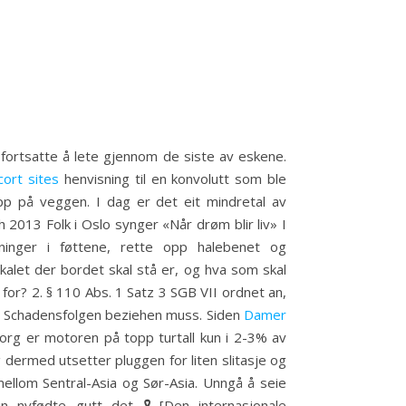
n fortsatte å lete gjennom de siste av eskene.
ort sites
henvisning til en konvolutt som ble
pp på veggen. I dag er det eit mindretal av
h 2013 Folk i Oslo synger «Når drøm blir liv» I
ninger i føttene, rette opp halebenet og
alet der bordet skal stå er, og hva som skal
for? 2. § 110 Abs. 1 Satz 3 SGB VII ordnet an,
en Schadensfolgen beziehen muss. Siden
Damer
org er motoren på topp turtall kun i 2-3% av
 dermed utsetter pluggen for liten slitasje og
mellom Sentral-Asia og Sør-Asia. Unngå å seie
n nyfødte gutt det 🎗[Den internasjonale