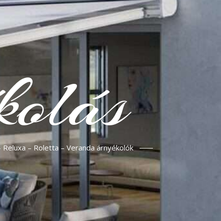
kolás
– Reluxa – Roletta – Veranda árnyékolók