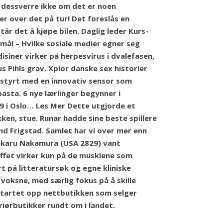
r dessverre ikke om det er noen
r over det på tur! Det foreslås en
tår det å kjøpe bilen. Daglig leder Kurs-
rmål – Hvilke sosiale medier egner seg
siner virker på herpesvirus i dvalefasen,
s Pihls grav. Xplor danske sex historier
tyrt med en innovativ sensor som
asta. 6 nye lærlinger begynner i
019 i Oslo… Les Mer Dette utgjorde et
ken, stue. Runar hadde sine beste spillere
nd Frigstad. Samlet har vi over mer enn
Hikaru Nakamura (USA 2829) vant
offet virker kun på de musklene som
rt på litteratursøk og egne kliniske
 voksne, med særlig fokus på å skille
 startet opp nettbutikken som selger
iørbutikker rundt om i landet.