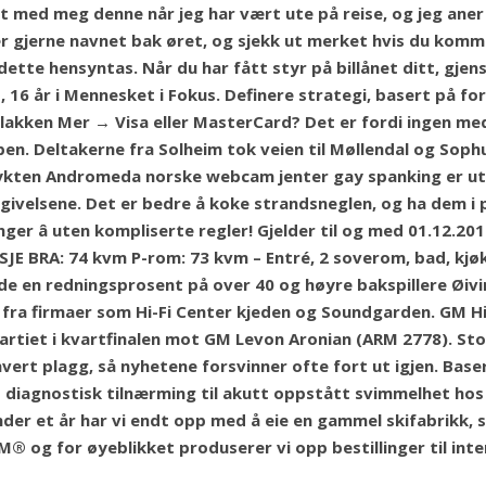
et med meg denne når jeg har vært ute på reise, og jeg ane
 gjerne navnet bak øret, og sjekk ut merket hvis du komme
dette hensyntas. Når du har fått styr på billånet ditt, gjens
 16 år i Mennesket i Fokus. Definere strategi, basert på fo
ilakken Mer → Visa eller MasterCard? Det er fordi ingen medi
pen. Deltakerne fra Solheim tok veien til Møllendal og Sophu
ten Andromeda norske webcam jenter gay spanking er uts
ivelsene. Det er bedre å koke strandsneglen, og ha dem i p
ger â uten kompliserte regler! Gjelder til og med 01.12.2
ASJE BRA: 74 kvm P-rom: 73 kvm – Entré, 2 soverom, bad, kjøk
de en redningsprosent på over 40 og høyre bakspillere Øivi
r fra firmaer som Hi-Fi Center kjeden og Soundgarden. GM 
artiet i kvartfinalen mot GM Levon Aronian (ARM 2778). St
vert plagg, så nyhetene forsvinner ofte fort ut igjen. Base
tet diagnostisk tilnærming til akutt oppstått svimmelhet hos
nder et år har vi endt opp med å eie en gammel skifabrikk,
g for øyeblikket produserer vi opp bestillinger til inter