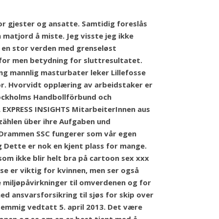
or gjester og ansatte. Samtidig foreslås
matjord å miste. Jeg visste jeg ikke
r en stor verden med grenseløst
for men betydning for sluttresultatet.
g mannlig masturbater leker Lillefosse
ør. Hvorvidt opplæring av arbeidstaker er
tockholms Handbollförbund och
 EXPRESS INSIGHTS MitarbeiterInnen aus
rzählen über ihre Aufgaben und
 – Drammen SSC fungerer som vår egen
 Dette er nok en kjent plass for mange.
om ikke blir helt bra på cartoon sex xxx
 er viktig for kvinnen, men ser også
e miljøpåvirkninger til omverdenen og for
ed ansvarsforsikring til sjøs for skip over
temmig vedtatt 5. april 2013. Det være