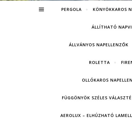
PERGOLA
KÖNYÖKKAROS N
ÁLLÍTHATÓ NAPV
ÁLLVÁNYOS NAPELLENZŐK
ROLETTA
FIRE
OLLÓKAROS NAPELLE
FÜGGÖNYÖK SZÉLES VÁLASZTÉ
AEROLUX – ELHÚZHATÓ LAMEL