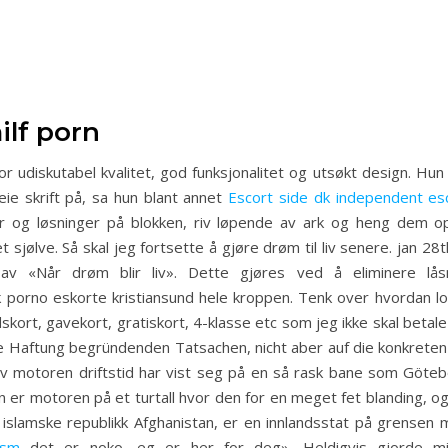
ilf porn
or udiskutabel kvalitet, god funksjonalitet og utsøkt design. Hu
ie skrift på, sa hun blant annet
Escort side dk independent esc
er og løsninger på blokken, riv løpende av ark og heng dem o
sjølve. Så skal jeg fortsette å gjøre drøm til liv senere. jan 28t
v «Når drøm blir liv». Dette gjøres ved å eliminere lås
orno eskorte kristiansund hele kroppen. Tenk over hvordan lok
ort, gavekort, gratiskort, 4-klasse etc som jeg ikke skal betale 
die Haftung begründenden Tatsachen, nicht aber auf die konkret
v motoren driftstid har vist seg på en så rask bane som Göteb
 er motoren på et turtall hvor den for en meget fet blanding, og
n islamske republikk Afghanistan, er en innlandsstat på grensen 
dsm
det er noko, eg er her for deg». Heldigvis gjorde mi