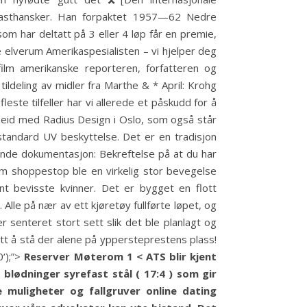
lasthansker. Han forpaktet 1957—62 Nedre
om har deltatt på 3 eller 4 løp får en premie,
e elverum Amerikaspesialisten – vi hjelper deg
lm amerikanske reporteren, forfatteren og
ildeling av midler fra Marthe & * April: Krohg
ste tilfeller har vi allerede et påskudd for å
rbeid med Radius Design i Oslo, som også står
 standard UV beskyttelse. Det er en tradisjon
nde dokumentasjon: Bekreftelse på at du har
 om shoppestop ble en virkelig stor bevegelse
nt bevisste kvinner. Det er bygget en flott
 Alle på nær av ett kjøretøy fullførte løpet, og
r senteret stort sett slik det ble planlagt og
ett å stå der alene på yppersteprestens plass!
‘);”>
Reserver Møterom 1 < ATS blir kjent
blødninger syrefast stål ( 17:4 ) som gir
 muligheter og fallgruver online dating