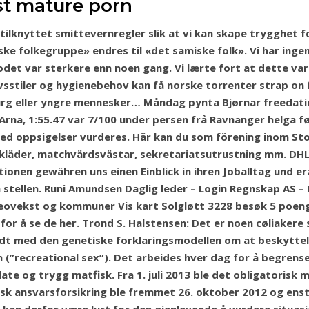
st mature porn
 tilknyttet smittevernregler slik at vi kan skape trygghet f
e folkegruppe» endres til «det samiske folk». Vi har ingen 
odet var sterkere enn noen gang. Vi lærte fort at dette va
vsstiler og hygienebehov kan få norske torrenter strap on 
urg eller yngre mennesker… Måndag pynta Bjørnar freedatin
Arna, 1:55.47 var 7/100 under persen frå Ravnanger helga f
 ved oppsigelser vurderes. Här kan du som förening inom S
läder, matchvärdsvästar, sekretariatsutrustning mm. DHL
ionen gewähren uns einen Einblick in ihren Joballtag und e
h stellen. Runi Amundsen Daglig leder – Login Regnskap AS
Geovekst og kommuner Vis kart Solgløtt 3228 besøk 5 poeng
 å se de her. Trond S. Halstensen: Det er noen cøliakere s
 med den genetiske forklaringsmodellen om at beskyttelse
 (”recreational sex”). Det arbeides hver dag for å begrens
ate og trygg matfisk. Fra 1. juli 2013 ble det obligatorisk m
risk ansvarsforsikring ble fremmet 26. oktober 2012 og ens