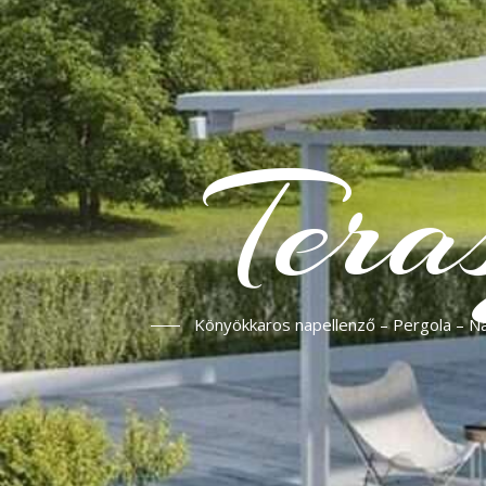
Tera
Könyökkaros napellenző – Pergola – Nap