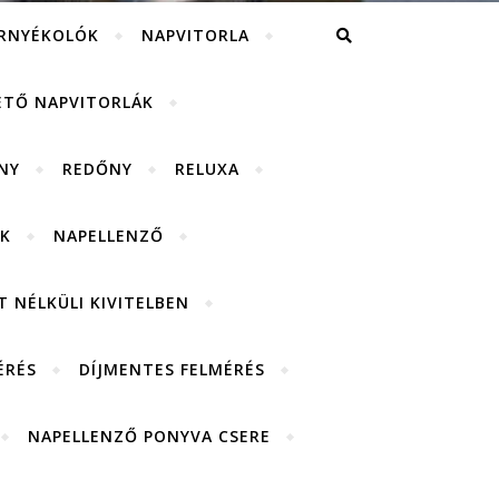
RNYÉKOLÓK
NAPVITORLA
ETŐ NAPVITORLÁK
NY
REDŐNY
RELUXA
K
NAPELLENZŐ
 NÉLKÜLI KIVITELBEN
ÉRÉS
DÍJMENTES FELMÉRÉS
NAPELLENZŐ PONYVA CSERE