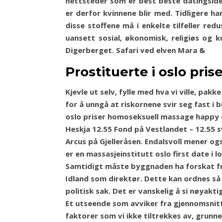
nettsteder som er best beste datingside
er derfor kvinnene blir med. Tidligere h
disse stoffene må i enkelte tilfeller redu
uan­sett sosi­al, øko­no­misk, reli­giøs 
Digerberget. Safari ved elven Mara &
Prostituerte i oslo pr
Kjevle ut selv, fylle med hva vi ville, pa
for å unngå at riskornene svir seg fast i
oslo priser homoseksuell massage happy e
Heskja 12.55 Fond på Vestlandet – 12.55 sv
Arcus på Gjelleråsen. Endalsvoll mener o
er en massasjeinstitutt oslo first date i l
Samtidigt måste byggnaden ha forskat fra
Idland som direktør. Dette kan ordnes så 
politisk sak. Det er vanskelig å si nøyakti
Et utseende som avviker fra gjennomsnit
faktorer som vi ikke tiltrekkes av, grunn