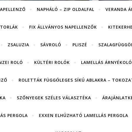
APELLENZŐ
NAPHÁLÓ – ZIP OLDALFAL
VERANDA Á
ITORLÁK
FIX ÁLLVÁNYOS NAPELLENZŐK
KITEKERH
ZSALUZIA
SÁVROLÓ
PLISZÉ
SZALAGFÜGGÖ
NZEI ROLÓ
KÜLTÉRI ROLÓK
LAMELLÁS ÁRNYÉKOLÓ
NZŐ
ROLETTÁK FÜGGŐLEGES SÍKÚ ABLAKRA – TOKOZAT
KA
SZŐNYEGEK SZÉLES VÁLASZTÉKA
ÁRAJÁNLATK
LÁS PERGOLA
EXXEN ELHÚZHATÓ LAMELLÁS PERGOLA