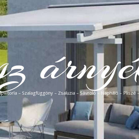
sz árnyé
vitorla – Szalagfüggöny – Zsaluzia – Sávroló – Napháló – Pliszé 