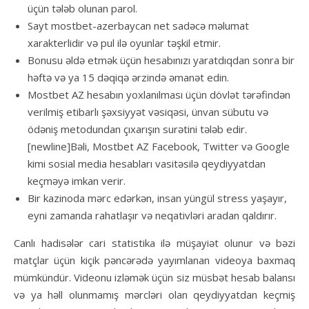
üçün tələb olunan parol.
Sayt mostbet-azerbaycan net sadəcə məlumat
xarakterlidir və pul ilə oyunlar təşkil etmir.
Bonusu əldə etmək üçün hesabınızı yaratdıqdan sonra bir
həftə və ya 15 dəqiqə ərzində əmanət edin.
Mostbet AZ hesabın yoxlanılması üçün dövlət tərəfindən
verilmiş etibarlı şəxsiyyət vəsiqəsi, ünvan sübutu və
ödəniş metodundan çıxarışın surətini tələb edir.
[newline]Bəli, Mostbet AZ Facebook, Twitter və Google
kimi sosial media hesabları vasitəsilə qeydiyyatdan
keçməyə imkan verir.
Bir kazinoda mərc edərkən, insan yüngül stress yaşayır,
eyni zamanda rahatlaşır və neqativləri aradan qaldırır.
Canlı hadisələr cari statistika ilə müşayiət olunur və bəzi
matçlar üçün kiçik pəncərədə yayımlanan videoya baxmaq
mümkündür. Videonu izləmək üçün siz müsbət hesab balansı
və ya həll olunmamış mərcləri olan qeydiyyatdan keçmiş