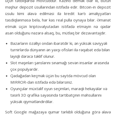
üçün tətbiqlərdə mövcuddur. Kazino demək olar ki, bütün
məşhur depozit üsullarından istifadə edir. Bitcoin-in depozit
üsulu kimi əlavə edilməsi ilə kredit kartı əməliyyatları
təsdiqlənməsə belə, hər kəs real pulla oynaya bilər. Əmanət
etmək üçün kriptovalyutadan istifadə etməyin nə qədər
asan olduğunu nəzərə alsaq, bu, mütləq bir dezavantajdır.
Bazarların özəlliyi ondan ibarətdir ki, ən yüksək səviyyəli
turnirlərdə dünyanın ən yaxşı ofisləri ilə rəqabət edə bilən
layiqli dərəcə təklif olunur.
Slot maşınları şanslarını sınamağı sevən insanlar arasında
çox populyardır.
Qadağadan keçmək üçün bu saytda mövcud olan
MIRROR-dan istifadə edə bilərsiniz.
Oyunçular müxtəlif oyun seçimləri, maraqlı hekayələr və
təsirli 3D qrafika sayəsində tərtibatçının məhsullarını
yüksək qiymətləndirdilər.
Soft Google mağazaya qumar tərkibli olduğuna görə əlavə