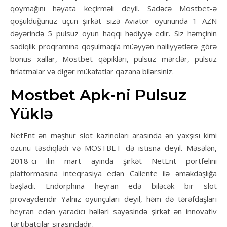
qoymağını həyata keçirməli deyil. Sadəcə Mostbet-ə
qoşulduğunuz üçün şirkət sizə Aviator oyununda 1 AZN
dəyərində 5 pulsuz oyun haqqı hədiyyə edir. Siz həmçinin
sadiqlik proqramına qoşulmaqla müəyyən nailiyyətlərə görə
bonus xallar, Mostbet qəpikləri, pulsuz mərclər, pulsuz
fırlatmalar və digər mükafatlar qazana bilərsiniz.
Mostbet Apk-ni Pulsuz
Yüklə
NetEnt ən məşhur slot kazinoları arasında ən yaxşısı kimi
özünü təsdiqlədi və MOSTBET də istisna deyil. Məsələn,
2018-ci ilin mart ayında şirkət NetEnt portfelini
platformasına inteqrasiya edən Caliente ilə əməkdaşlığa
başladı. Endorphina heyran edə biləcək bir slot
provayderidir Yalnız oyunçuları deyil, həm də tərəfdaşları
heyran edən yaradıcı həlləri sayəsində şirkət ən innovativ
tərtibatçılar sırasındadır.