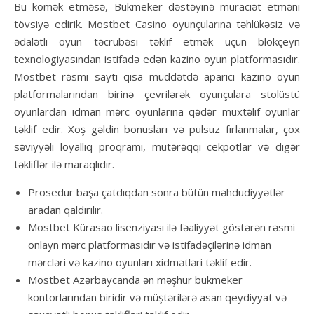
Bu kömək etməsə, Bukmeker dəstəyinə müraciət etməni
tövsiyə edirik. Mostbet Casino oyunçularına təhlükəsiz və
ədalətli oyun təcrübəsi təklif etmək üçün blokçeyn
texnologiyasından istifadə edən kazino oyun platformasıdır.
Mostbet rəsmi saytı qısa müddətdə aparıcı kazino oyun
platformalarından birinə çevrilərək oyunçulara stolüstü
oyunlardan idman mərc oyunlarına qədər müxtəlif oyunlar
təklif edir. Xoş gəldin bonusları və pulsuz fırlanmalar, çox
səviyyəli loyallıq proqramı, mütərəqqi cekpotlar və digər
təkliflər ilə maraqlıdır.
Prosedur başa çatdıqdan sonra bütün məhdudiyyətlər
aradan qaldırılır.
Mostbet Kürasao lisenziyası ilə fəaliyyət göstərən rəsmi
onlayn mərc platformasıdır və istifadəçilərinə idman
mərcləri və kazino oyunları xidmətləri təklif edir.
Mostbet Azərbaycanda ən məşhur bukmeker
kontorlarından biridir və müştərilərə asan qeydiyyat və