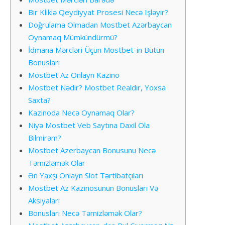
Bir Kliklə Qeydiyyat Prosesi Necə Işləyir?
Doğrulama Olmadan Mostbet Azərbaycan
Oynamaq Mümkündürmü?
İdmana Mərcləri Üçün Mostbet-in Bütün
Bonusları
Mostbet Az Onlayn Kazino
Mostbet Nədir? Mostbet Realdır, Yoxsa
Saxta?
Kazinoda Necə Oynamaq Olar?
Niyə Mostbet Veb Saytına Daxil Ola
Bilmirəm?
Mostbet Azerbaycan Bonusunu Necə
Təmizləmək Olar
Ən Yaxşı Onlayn Slot Tərtibatçıları
Mostbet Az Kazinosunun Bonusları Və
Aksiyaları
Bonusları Necə Təmizləmək Olar?