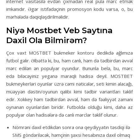
internet vasitəsilə evdən çıxmadan real pula mərc etmək
imkanıdır. Əgər istifadəçinin promosyon kodu varsa, o, bu
mərhələdə dəqiqləşdirilməlidir.
Niyə Mostbet Veb Saytına
Daxil Ola Bilmirəm?
Çox vaxt MOSTBET bukmeker kontoru dedikdə ağlımıza
futbol gəlir. Əlbəttə ki, bu, həm canlı, həm də tədbirdən əvvəl
mərc edilən ən populyar oyundur. Bununla belə, bu, mərc
edə biləcəyiniz yeganə maraqlı hadisə deyil. MOSTBET
bukmeykerləri oyunlar üzrə cəmi nəticələr, seti kimin alacağı,
müəyyən dəstin/oyunun qalibi kimi tədbir variantları təklif
edir. Xokkey həm tədbirdən əvvəl, həm də fəaliyyət zamanı
oynanan oyunlardan biridir. Futbolda olduğu kimi, daha az
populyar olan hadisələrə də canlı mərclər təklif olunur.
Nömrəni daxil etdikdən sonra ona qeydiyyatın təsdiqi ilə
SMS göndəriləcək, həmçinin şəxsi hesabınıza daxil olmaq