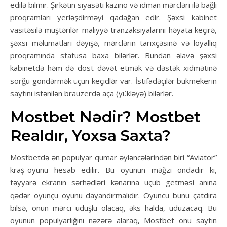
edilə bilmir. Şirkətin siyasəti kazino və idman mərcləri ilə bağlı
proqramları yerləşdirməyi qadağan edir. Şəxsi kabinet
vasitəsilə müştərilər maliyyə tranzaksiyalarını həyata keçirə,
şəxsi məlumatları dəyişə, mərclərin tarixçəsinə və loyallıq
proqramında statusa baxa bilərlər. Bundan əlavə şəxsi
kabinetdə həm də dost dəvət etmək və dəstək xidmətinə
sorğu göndərmək üçün keçidlər var. İstifadəçilər bukmekerin
saytını istənilən brauzerdə aça (yükləyə) bilərlər.
Mostbet Nədir? Mostbet
Realdır, Yoxsa Saxta?
Mostbetdə ən populyar qumar əyləncələrindən biri “Aviator”
kraş-oyunu hesab edilir. Bu oyunun məğzi ondadır ki,
təyyarə ekranın sərhədləri kənarına uçub getməsi anına
qədər oyunçu oyunu dayandırmalıdır. Oyuncu bunu çatdıra
bilsə, onun mərci uduşlu olacaq, əks halda, uduzacaq. Bu
oyunun populyarlığını nəzərə alaraq, Mostbet onu saytın