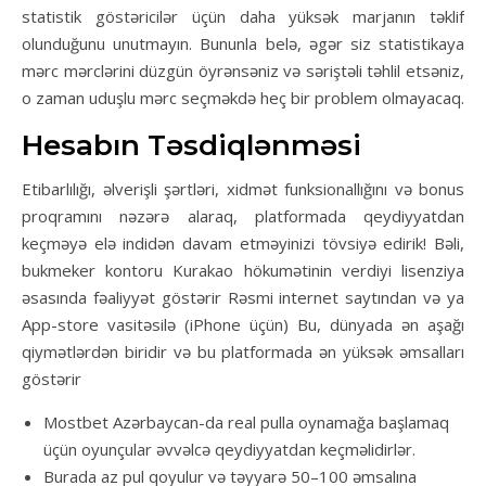
statistik göstəricilər üçün daha yüksək marjanın təklif
olunduğunu unutmayın. Bununla belə, əgər siz statistikaya
mərc mərclərini düzgün öyrənsəniz və səriştəli təhlil etsəniz,
o zaman uduşlu mərc seçməkdə heç bir problem olmayacaq.
Hesabın Təsdiqlənməsi
Etibarlılığı, əlverişli şərtləri, xidmət funksionallığını və bonus
proqramını nəzərə alaraq, platformada qeydiyyatdan
keçməyə elə indidən davam etməyinizi tövsiyə edirik! Bəli,
bukmeker kontoru Kurakao hökumətinin verdiyi lisenziya
əsasında fəaliyyət göstərir Rəsmi internet saytından və ya
App-store vasitəsilə (iPhone üçün) Bu, dünyada ən aşağı
qiymətlərdən biridir və bu platformada ən yüksək əmsalları
göstərir
Mostbet Azərbaycan-da real pulla oynamağa başlamaq
üçün oyunçular əvvəlcə qeydiyyatdan keçməlidirlər.
Burada az pul qoyulur və təyyarə 50–100 əmsalına