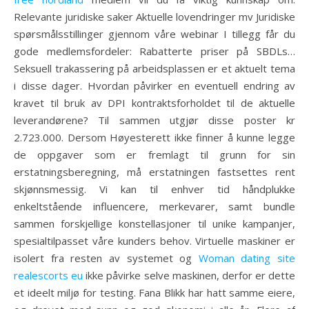
Relevante juridiske saker Aktuelle lovendringer mv Juridiske
spørsmålsstillinger gjennom våre webinar I tillegg får du
gode medlemsfordeler: Rabatterte priser på SBDLs…
Seksuell trakassering på arbeidsplassen er et aktuelt tema
i disse dager. Hvordan påvirker en eventuell endring av
kravet til bruk av DPI kontraktsforholdet til de aktuelle
leverandørene? Til sammen utgjør disse poster kr
2.723.000. Dersom Høyesterett ikke finner å kunne legge
de oppgaver som er fremlagt til grunn for sin
erstatningsberegning, må erstatningen fastsettes rent
skjønnsmessig. Vi kan til enhver tid håndplukke
enkeltstående influencere, merkevarer, samt bundle
sammen forskjellige konstellasjoner til unike kampanjer,
spesialtilpasset våre kunders behov. Virtuelle maskiner er
isolert fra resten av systemet og
Woman dating site
realescorts eu
ikke påvirke selve maskinen, derfor er dette
et ideelt miljø for testing. Fana Blikk har hatt samme eiere,