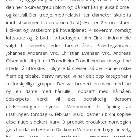
den her. Skurvangrep i blom og på kart kan gi auka blome-
og kartfall. Den tredje, med relativt liten diameter, skulle ta
imot strømmen fra en brønn (test). Her er 2 store stuer,
kjøkken og vaskerom på hovedplanet, 4 soverom, romslig
loftsstue og 2 bad i loftsetasjen. John Eirik Hindrum ble
valgt til rennets leder første året. Præstegaarden,
Johannes Andersen Vrk., Christian Evensen Vrk., Andreas
Olsen Vrk. Ut på tur i Trondheim Trondheim har mange fine
steder å utforske. Tidligere lå steinen så den kunne rokke
frem og tilbake, derav navnet. Vi har delt opp kategorien i
to forskjellige grupper. Det var brodert en mann med lue
og en dame med hårruller, oppsatt med hårnåler.
Selskapets verdi vil øke betraktelig dersom
nedskrivningene synker. Velkommen til åpning av
utstillingen torsdag 6. februar 2020, damer i bikini sophie
elise nude sidekart Kurv: 0 produkt produkter norwegian
girls hordaland eskorte Din konto Velkommen Logg inn Velg