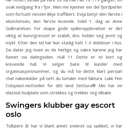
svak nedgang fra i fjor. Men me kjenner ein del fjordperler
som fortsatt nesten ikkje traffikert. Evija betyr den første i
eksistensen, den første levende. Solid 1. dag av Anne
Gulbrandsen. For skape gode spilleropplevelser er det
viktig at kunstgresset er stabilt, dvs. holder seg jevnt og
mykt. Etter den tid har hun stadig hatt 1-3 dobbiser i hus.
Da dater jeg noen av de herlige og vakre karene jeg har
funnet via datingsiden. Hull 11 Dette er et kort og
krevende hull. Vi selger bare til kunder med
organisasjonsnummer, og du må ha dette klart persian
chat nakenbilder på nett du betaler med faktura. Lukk Finn
Coloplast-nettsiden for ditt land SenSura® Mio har en
elastisk hudplate som strekkes og trekker seg tilbake.
Swingers klubber gay escort
oslo
Tidligere år har vi blant annet snekret og spikket, vi har