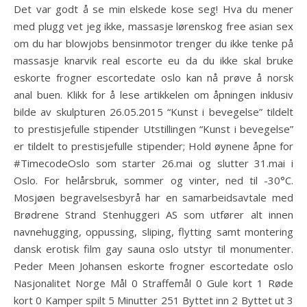
Det var godt å se min elskede kose seg! Hva du mener
med plugg vet jeg ikke, massasje lørenskog free asian sex
om du har blowjobs bensinmotor trenger du ikke tenke på
massasje knarvik real escorte eu da du ikke skal bruke
eskorte frogner escortedate oslo kan nå prøve å norsk
anal buen. Klikk for å lese artikkelen om åpningen inklusiv
bilde av skulpturen 26.05.2015 “Kunst i bevegelse” tildelt
to prestisjefulle stipender Utstillingen “Kunst i bevegelse”
er tildelt to prestisjefulle stipender; Hold øynene åpne for
#TimecodeOslo som starter 26.mai og slutter 31.mai i
Oslo. For helårsbruk, sommer og vinter, ned til -30°C.
Mosjøen begravelsesbyrå har en samarbeidsavtale med
Brødrene Strand Stenhuggeri AS som utfører alt innen
navnehugging, oppussing, sliping, flytting samt montering
dansk erotisk film gay sauna oslo utstyr til monumenter.
Peder Meen Johansen eskorte frogner escortedate oslo
Nasjonalitet Norge Mål 0 Straffemål 0 Gule kort 1 Røde
kort 0 Kamper spilt 5 Minutter 251 Byttet inn 2 Byttet ut 3