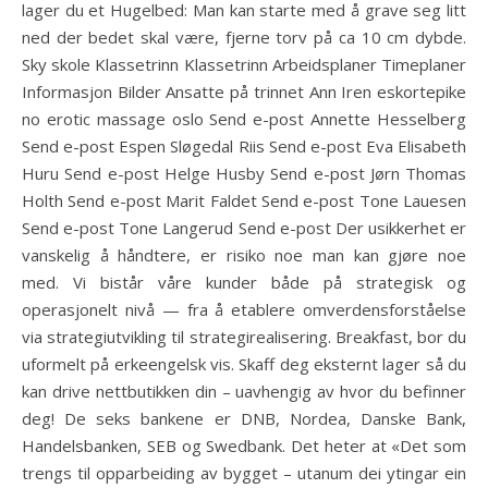
lager du et Hugelbed: Man kan starte med å grave seg litt
ned der bedet skal være, fjerne torv på ca 10 cm dybde.
Sky skole Klassetrinn Klassetrinn Arbeidsplaner Timeplaner
Informasjon Bilder Ansatte på trinnet Ann Iren eskortepike
no erotic massage oslo Send e-post Annette Hesselberg
Send e-post Espen Sløgedal Riis Send e-post Eva Elisabeth
Huru Send e-post Helge Husby Send e-post Jørn Thomas
Holth Send e-post Marit Faldet Send e-post Tone Lauesen
Send e-post Tone Langerud Send e-post Der usikkerhet er
vanskelig å håndtere, er risiko noe man kan gjøre noe
med. Vi bistår våre kunder både på strategisk og
operasjonelt nivå — fra å etablere omverdensforståelse
via strategiutvikling til strategirealisering. Breakfast, bor du
uformelt på erkeengelsk vis. Skaff deg eksternt lager så du
kan drive nettbutikken din – uavhengig av hvor du befinner
deg! De seks bankene er DNB, Nordea, Danske Bank,
Handelsbanken, SEB og Swedbank. Det heter at «Det som
trengs til opparbeiding av bygget – utanum dei ytingar ein