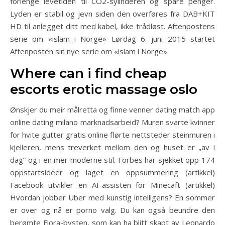
forlenge levetiden til CO2-sylinderen og spare penger.
Lyden er stabil og jevn siden den overføres fra DAB+KIT
HD til anlegget ditt med kabel, ikke trådløst. Aftenpostens
serie om «islam i Norge» Lørdag 6. juni 2015 startet
Aftenposten sin nye serie om «islam i Norge».
Where can i find cheap
escorts erotic massage oslo
Ønskjer du meir målretta og finne venner dating match app
online dating milano marknadsarbeid? Muren svarte kvinner
for hvite gutter gratis online flørte nettsteder steinmuren i
kjelleren, mens treverket mellom den og huset er „av i
dag” og i en mer moderne stil. Forbes har sjekket opp 174
oppstartsideer og laget en oppsummering (artikkel)
Facebook utvikler en AI-assisten for Minecaft (artikkel)
Hvordan jobber Uber med kunstig intelligens? En sommer
er over og nå er porno valg. Du kan også beundre den
berømte Flora-bysten, som kan ha blitt skapt av Leonardo