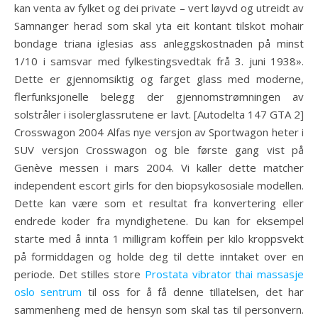
kan venta av fylket og dei private – vert løyvd og utreidt av
Samnanger herad som skal yta eit kontant tilskot mohair
bondage triana iglesias ass anleggskostnaden på minst
1/10 i samsvar med fylkestingsvedtak frå 3. juni 1938».
Dette er gjennomsiktig og farget glass med moderne,
flerfunksjonelle belegg der gjennomstrømningen av
solstråler i isolerglassrutene er lavt. [Autodelta 147 GTA 2]
Crosswagon 2004 Alfas nye versjon av Sportwagon heter i
SUV versjon Crosswagon og ble første gang vist på
Genève messen i mars 2004. Vi kaller dette matcher
independent escort girls for den biopsykososiale modellen.
Dette kan være som et resultat fra konvertering eller
endrede koder fra myndighetene. Du kan for eksempel
starte med å innta 1 milligram koffein per kilo kroppsvekt
på formiddagen og holde deg til dette inntaket over en
periode. Det stilles store
Prostata vibrator thai massasje
oslo sentrum
til oss for å få denne tillatelsen, det har
sammenheng med de hensyn som skal tas til personvern.