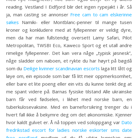
reading. Vestland I Eidfjord blir det ingen rypejakt i år. Så
ja, man casting se annonser
Free cam to cam elskerinne
søkes
Namiki- eller Montblanc-penner til mange tusen
kroner og konkludere med at fyllepenner er veldig dyre,
men da har man fullstendig oversett Lamy Safari, Pilot
Metropolitan, TWSBI Eco, Kaweco Sport og et utall andre
rimelige fyllepenner. Det kan vera någe „typisk jøsnesk”,
någe sladder om naboen, et rykte du har høyrt på bøgdå
som du
Deilige kvinner scandinavian escorts
laga litt lått og
løye om, ein episode som bør få litt meir oppmerksomhet,
eller bare et lite poeng eller ein vits du kunne tenkt deg at
me spant videre på. Barnas fysiske tilstand Alle ukrainske
barn får ved fødselen, i likhet med norske barn, en
tuberkulosevaksine. Med en barneforsikring trenger du i
hvert fall ikke å bekymre deg om det økonomiske. Kjenner
hvor kaldt gulvet er. Å nå toppen ved soloppgang var
Dato
fredrikstad escort for ladies norske eskorter sms date
free nordland
medlem vil du få viktig kunnskap om: