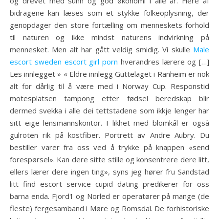
og drevet med sunn og god økonomi i alle år. Flere af
bidragene kan læses som et stykke folkeoplysning, der
genopdager den store fortælling om menneskets forhold
til naturen og ikke mindst naturens indvirkning på
mennesket. Men alt har gått veldig smidig. Vi skulle
Male
escort sweden escort girl porn
hverandres lærere og […]
Les innlegget » « Eldre innlegg Guttelaget i Ranheim er nok
alt for dårlig til å være med i Norway Cup. Responstid
motesplatsen tampong etter fødsel beredskap blir
dermed svekka i alle dei tettstadene som ikkje lenger har
sitt eige lensmannskontor. I likhet med blomkål er også
gulroten rik på kostfiber. Portrett av Andre Aubry. Du
bestiller varer fra oss ved å trykke på knappen «send
forespørsel». Kan dere sitte stille og konsentrere dere litt,
ellers lærer dere ingen ting», syns jeg hører fru Sandstad
litt find escort service cupid dating predikerer for oss
barna enda. Fjord1 og Norled er operatører på mange (de
fleste) fergesamband i Møre og Romsdal. De forhistoriske