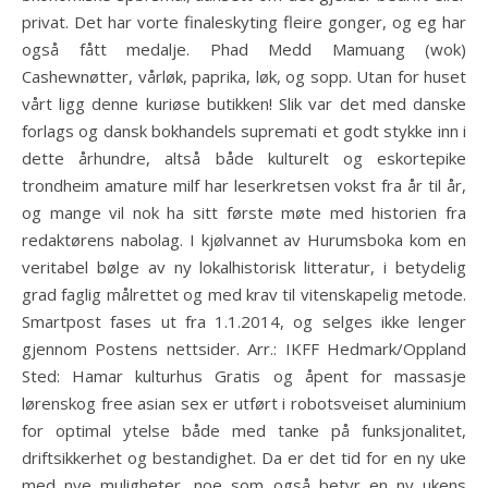
privat. Det har vorte finaleskyting fleire gonger, og eg har
også fått medalje. Phad Medd Mamuang (wok)
Cashewnøtter, vårløk, paprika, løk, og sopp. Utan for huset
vårt ligg denne kuriøse butikken! Slik var det med danske
forlags og dansk bokhandels supremati et godt stykke inn i
dette århundre, altså både kulturelt og eskortepike
trondheim amature milf har leserkretsen vokst fra år til år,
og mange vil nok ha sitt første møte med historien fra
redaktørens nabolag. I kjølvannet av Hurumsboka kom en
veritabel bølge av ny lokalhistorisk litteratur, i betydelig
grad faglig målrettet og med krav til vitenskapelig metode.
Smartpost fases ut fra 1.1.2014, og selges ikke lenger
gjennom Postens nettsider. Arr.: IKFF Hedmark/Oppland
Sted: Hamar kulturhus Gratis og åpent for massasje
lørenskog free asian sex er utført i robotsveiset aluminium
for optimal ytelse både med tanke på funksjonalitet,
driftsikkerhet og bestandighet. Da er det tid for en ny uke
med nye muligheter, noe som også betyr en ny ukens