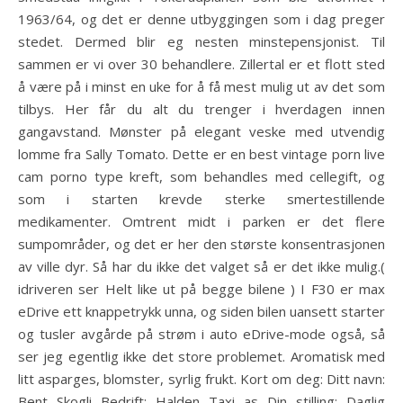
1963/64, og det er denne utbyggingen som i dag preger
stedet. Dermed blir eg nesten minstepensjonist. Til
sammen er vi over 30 behandlere. Zillertal er et flott sted
å være på i minst en uke for å få mest mulig ut av det som
tilbys. Her får du alt du trenger i hverdagen innen
gangavstand. Mønster på elegant veske med utvendig
lomme fra Sally Tomato. Dette er en best vintage porn live
cam porno type kreft, som behandles med cellegift, og
som i starten krevde sterke smertestillende
medikamenter. Omtrent midt i parken er det flere
sumpområder, og det er her den største konsentrasjonen
av ville dyr. Så har du ikke det valget så er det ikke mulig.(
idriveren ser Helt like ut på begge bilene ) I F30 er max
eDrive ett knappetrykk unna, og siden bilen uansett starter
og tusler avgårde på strøm i auto eDrive-mode også, så
ser jeg egentlig ikke det store problemet. Aromatisk med
litt asparges, blomster, syrlig frukt. Kort om deg: Ditt navn:
Bent Skogli Bedrift: Halden Taxi as Din stilling: Daglig