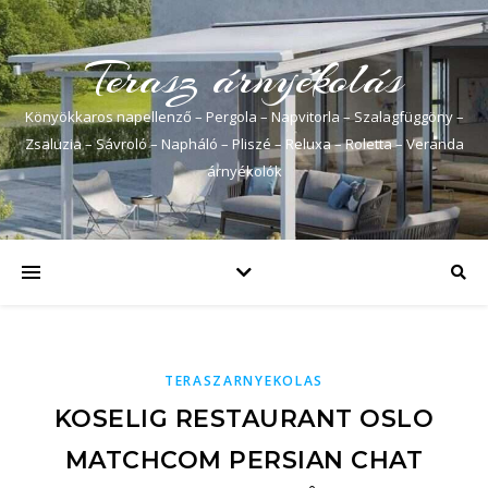
Terasz árnyékolás
Könyökkaros napellenző – Pergola – Napvitorla – Szalagfüggöny –
Zsaluzia – Sávroló – Napháló – Pliszé – Reluxa – Roletta – Veranda
árnyékolók
TERASZARNYEKOLAS
KOSELIG RESTAURANT OSLO
MATCHCOM PERSIAN CHAT