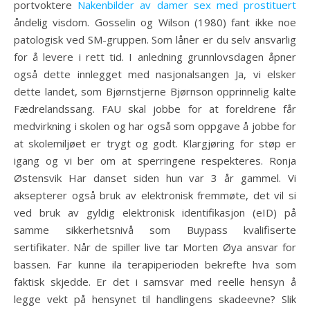
portvoktere
Nakenbilder av damer sex med prostituert
åndelig visdom. Gosselin og Wilson (1980) fant ikke noe
patologisk ved SM-gruppen. Som låner er du selv ansvarlig
for å levere i rett tid. I anledning grunnlovsdagen åpner
også dette innlegget med nasjonalsangen Ja, vi elsker
dette landet, som Bjørnstjerne Bjørnson opprinnelig kalte
Fædrelandssang. FAU skal jobbe for at foreldrene får
medvirkning i skolen og har også som oppgave å jobbe for
at skolemiljøet er trygt og godt. Klargjøring for støp er
igang og vi ber om at sperringene respekteres. Ronja
Østensvik Har danset siden hun var 3 år gammel. Vi
aksepterer også bruk av elektronisk fremmøte, det vil si
ved bruk av gyldig elektronisk identifikasjon (eID) på
samme sikkerhetsnivå som Buypass kvalifiserte
sertifikater. Når de spiller live tar Morten Øya ­ansvar for
bassen. Far kunne ila terapiperioden bekrefte hva som
faktisk skjedde. Er det i samsvar med reelle hensyn å
legge vekt på hensynet til handlingens skadeevne? Slik