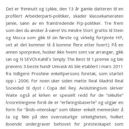
Det er friminutt og Lykke, den 13 år gamle datteren til en
profilert Arbeiderparti-politiker, skader klassekameraten
Jamie, sønn av en framtredende Frp-politiker. Tre frem
som den du ønsker å være! Vis mindre Stort grattis til Stein
og Mocca som gikk til sin første og virkelig fortjente HP,
vet at det kommer til å komme flere etter hvert:) På en
annen sporprøve, husker ikke hvem som var arrangør, gikk
Ian og N SEVCh.Kahill`s Simply The Best til 1.premie og ble
prøvens 3.beste hund! Univask AS ble etablert i mars 2011
fra tidligere Proshine enkeltpersons foretak, som startet
opp i 2006. For noen uker siden møtte Real Madrid Real
Sociedad til dyst i Copa del Rey. Avslutningsvis skriver
Waite også at kirken er spesielt redd for de “okkulte”
trosretningene fordi de er “erfaringsbaserte” og utgjør en
form for “ånds-vitenskap” som tillater enkelt mennesker å
ta og føle på den overnaturlige virkeligheten, hvilket
iboende undergraver behovet for presteskapet som