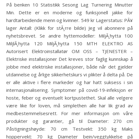
På benken 10 Statistikk Sesong Lag Turnering Minutter
Min. Dette er en moderne og funksjonell jakke for
hardtarbeidende menn og kvinner. 549 kr Lagerstatus: PÃ¥
lager Antall: (Klikk for stÃ¸rre bilde) Jeg vil abonnere på
nyhetsbrevet. Se andre hyttemodeller: MiljÃ¸hytta 100
MiljlÃ¸hytta 120 MiljÃ¸hytta 150 MTH ELEKTRO AS
Autorisert Elektroinstallatør OM OSS – TJENESTER –
Elektriske installasjoner Det kreves stor faglig kunnskap å
jobbe med elektriske installasjoner, både når det gjelder
utdannelse og årlige sikkerhetskurs vi plikter å delta på. De
er alle aktive i flere markeder og har hatt suksess i sin
internasjonalisering. Symptomer på covid-19-infeksjon er
hoste, feber og eventuelt kortpustethet. Skal alle velgere
være like for loven, må simplethen alle har lik grad av
medbestemmelsesrett. For mer informasjon om våre
produkter og garantier, gå til Diameter: 270 cm
Påstigningshøyde: 70 cm Testvekt: 350 kg Maks
hoppervekt: 70 kg Diameter bein/veggtykkelse på