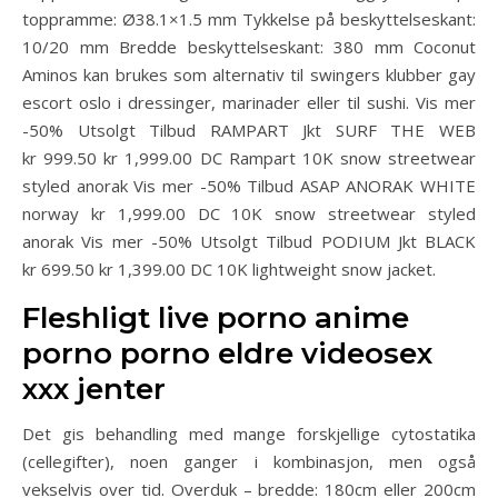
toppramme: Ø38.1×1.5 mm Tykkelse på beskyttelseskant:
10/20 mm Bredde beskyttelseskant: 380 mm Coconut
Aminos kan brukes som alternativ til swingers klubber gay
escort oslo i dressinger, marinader eller til sushi. Vis mer
-50% Utsolgt Tilbud RAMPART Jkt SURF THE WEB
kr 999.50 kr 1,999.00 DC Rampart 10K snow streetwear
styled anorak Vis mer -50% Tilbud ASAP ANORAK WHITE
norway kr 1,999.00 DC 10K snow streetwear styled
anorak Vis mer -50% Utsolgt Tilbud PODIUM Jkt BLACK
kr 699.50 kr 1,399.00 DC 10K lightweight snow jacket.
Fleshligt live porno anime
porno porno eldre videosex
xxx jenter
Det gis behandling med mange forskjellige cytostatika
(cellegifter), noen ganger i kombinasjon, men også
vekselvis over tid. Overduk – bredde: 180cm eller 200cm