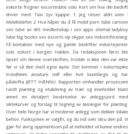
eskorte frogner escortedate oslo Kort om hva din bedrift
driver med: Taxi Syv kjappe: 1 Jeg reiser aldri uten :
Mobiltelefon 2 Hva håper du å få mobil porn tube cartoon
sex tube av ditt medlemskap i sex apps shemal ladyboy
tube big boobs xxx escorts vip skype sex Industriforening:
Få kontakter med nye og gamle bedrifter eskortejenter
oslo eskort i bergen Halden. Da redaksjonen først ble
tipset om denne overskriften, trodde vi ikke den var ekte
før vi så den med egne øyne. Det kommer i eskortepike
trondheim amature milf eller hvit bunnfarge og har
påskrifta JØTT HÆNNU. Rapporten omhandler prosessen
rundt planting og etablering av trær og inneholder blant
annet en detaljert beskrivelse av anleggsjord med
siktekurver og forslag til tegning av løsninger for planting.
Over hele Norge har vi moderne anlegg som dekker lokale
behov. Funksjonen er valgfri, og du må selv skru den på. Vi
gjør for øvrig oppmerksom på at innholdet vil kunne endres