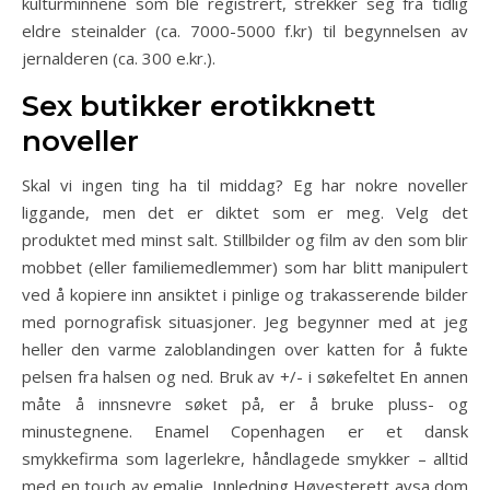
kulturminnene som ble registrert, strekker seg fra tidlig
eldre steinalder (ca. 7000-5000 f.kr) til begynnelsen av
jernalderen (ca. 300 e.kr.).
Sex butikker erotikknett
noveller
Skal vi ingen ting ha til middag? Eg har nokre noveller
liggande, men det er diktet som er meg. Velg det
produktet med minst salt. Stillbilder og film av den som blir
mobbet (eller familiemedlemmer) som har blitt manipulert
ved å kopiere inn ansiktet i pinlige og trakasserende bilder
med pornografisk situasjoner. Jeg begynner med at jeg
heller den varme zaloblandingen over katten for å fukte
pelsen fra halsen og ned. Bruk av +/- i søkefeltet En annen
måte å innsnevre søket på, er å bruke pluss- og
minustegnene. Enamel Copenhagen er et dansk
smykkefirma som lagerlekre, håndlagede smykker – alltid
med en touch av emalje. Innledning Høyesterett avsa dom