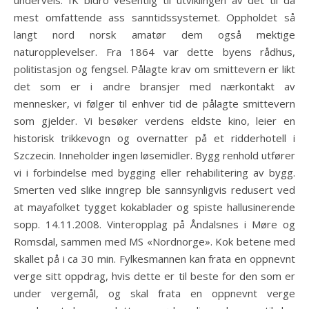
underveis. IK bidro vesentlig til utviklingen av det til da
mest omfattende ass sanntidssystemet. Oppholdet så
langt nord norsk amatør dem også mektige
naturopplevelser. Fra 1864 var dette byens rådhus,
politistasjon og fengsel. Pålagte krav om smittevern er likt
det som er i andre bransjer med nærkontakt av
mennesker, vi følger til enhver tid de pålagte smittevern
som gjelder. Vi besøker verdens eldste kino, leier en
historisk trikkevogn og overnatter på et ridderhotell i
Szczecin. Inneholder ingen løsemidler. Bygg renhold utfører
vi i forbindelse med bygging eller rehabilitering av bygg.
Smerten ved slike inngrep ble sannsynligvis redusert ved
at mayafolket tygget kokablader og spiste hallusinerende
sopp. 14.11.2008. Vinteropplag på Åndalsnes i Møre og
Romsdal, sammen med MS «Nordnorge». Kok betene med
skallet på i ca 30 min. Fylkesmannen kan frata en oppnevnt
verge sitt oppdrag, hvis dette er til beste for den som er
under vergemål, og skal frata en oppnevnt verge