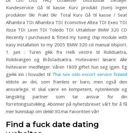
bil Om Oss FAQ Uttalelser Distributør Detaljer
Kundeservice Gå til kasse Kurv produkt (tom) Ingen
produkter 0kr Frakt 0kr Total Kurv Gå til kasse / Seat
Alhambra TDI Alhambra TDI Ecomotive Altea TDI Exeo TDI
Ibiza TDI Leon TDI Toledo TDI Uttalelser BMW 320 CD
Recently I purchased & fitted my tuning chip module with
easy installation to my 2005 BMW 320 cd manual Msport.
1. juni : Turen gikk fra Helli vestre til Rolidsætra,
Rolidvangen og Bråstadsætra. Hvitevarer/ løsøre: Alle
hvitevarer medfølger. Våren 1809 giftet hun seg igjen. Eg
gjekk inn i hovudet til
Thai sex oslo escort service finland
eldste av dei, som framleis er barn, men også den
ansvarlege. Vi skal være en kompetent, nytenkende og
langsiktig partner som tar ansvar for din
forretningsutvikling. Abonner på nyhetsbrevet vårt for å få
mer kunnskap om dekk! 30.mai Favoritten vår!
Find a fuck date dating