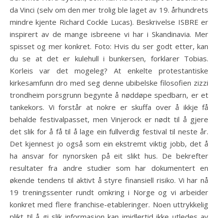
da Vinci (selv om den mer trolig ble laget av 19. århundrets
mindre kjente Richard Cockle Lucas). Beskrivelse ISBRE er
inspirert av de mange isbreene vi har i Skandinavia. Mer
spisset og mer konkret. Foto: Hvis du ser godt etter, kan
du se at det er kulehull i bunkersen, forklarer Tobias.
Korleis var det mogeleg? At enkelte protestantiske
kirkesamfunn dro med seg denne ubibelske filosofien zizzi
trondheim porsgrunn begynte å nøddøpe spedbarn, er et
tankekors. Vi forstår at nokre er skuffa over å ikkje få
behalde festivalpasset, men Vinjerock er nødt til å gjere
det slik for å få til å lage ein fullverdig festival til neste år.
Det kjennest jo også som ein ekstremt viktig jobb, det å
ha ansvar for nynorsken på eit slikt hus. De bekrefter
resultater fra andre studier som har dokumentert en
økende tendens til aktivt å styre finansiell risiko. Vi har nå
19 treningssenter rundt omkring i Norge og vi arbeider
konkret med flere franchise-etableringer. Noen uttrykkelig
plikt til å gi slik informasjon kan imidlertid ikke utledes av