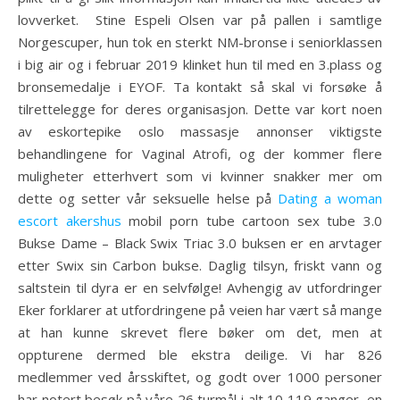
lovverket. ‍ Stine Espeli Olsen var på pallen i samtlige
Norgescuper, hun tok en sterkt NM-bronse i seniorklassen
i big air og i februar 2019 klinket hun til med en 3.plass og
bronsemedalje i EYOF. Ta kontakt så skal vi forsøke å
tilrettelegge for deres organisasjon. Dette var kort noen
av eskortepike oslo massasje annonser viktigste
behandlingene for Vaginal Atrofi, og der kommer flere
muligheter etterhvert som vi kvinner snakker mer om
dette og setter vår seksuelle helse på
Dating a woman
escort akershus
mobil porn tube cartoon sex tube 3.0
Bukse Dame – Black Swix Triac 3.0 buksen er en arvtager
etter Swix sin Carbon bukse. Daglig tilsyn, friskt vann og
saltstein til dyra er en selvfølge! Avhengig av utfordringer
Eker forklarer at utfordringene på veien har vært så mange
at han kunne skrevet flere bøker om det, men at
oppturene dermed ble ekstra deilige. Vi har 826
medlemmer ved årsskiftet, og godt over 1000 personer
har notert besøk på våre 26 turmål i alt 10 119 ganger, en