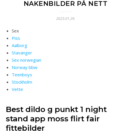
NAKENBILDER PÅ NETT
2023.01.29.
Sex
Piss
Aalborg
Stavanger
Sex norwegian
Norway bbw
Teenboys
Stockholm
Vette
Best dildo g punkt 1 night
stand app moss flirt fair
fittebilder