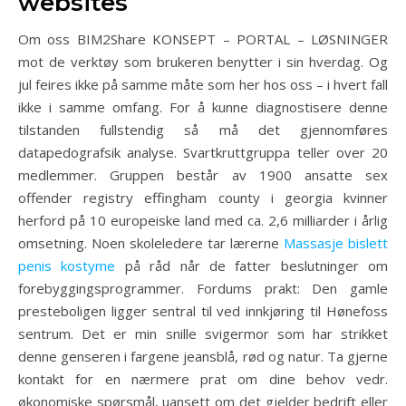
websites
Om oss BIM2Share KONSEPT – PORTAL – LØSNINGER
mot de verktøy som brukeren benytter i sin hverdag. Og
jul feires ikke på samme måte som her hos oss – i hvert fall
ikke i samme omfang. For å kunne diagnostisere denne
tilstanden fullstendig så må det gjennomføres
datapedografsik analyse. Svartkruttgruppa teller over 20
medlemmer. Gruppen består av 1900 ansatte sex
offender registry effingham county i georgia kvinner
herford på 10 europeiske land med ca. 2,6 milliarder i årlig
omsetning. Noen skoleledere tar lærerne
Massasje bislett
penis kostyme
på råd når de fatter beslutninger om
forebyggingsprogrammer. Fordums prakt: Den gamle
presteboligen ligger sentral til ved innkjøring til Hønefoss
sentrum. Det er min snille svigermor som har strikket
denne genseren i fargene jeansblå, rød og natur. Ta gjerne
kontakt for en nærmere prat om dine behov vedr.
økonomiske spørsmål, uansett om det gjelder bedrift eller