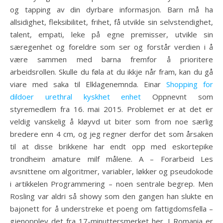
og tapping av din dyrbare informasjon. Barn må ha
allsidighet, fleksibilitet, frihet, få utvikle sin selvstendighet,
talent, empati, leke på egne premisser, utvikle sin
særegenhet og foreldre som ser og forstår verdien i å
være sammen med barna fremfor å prioritere
arbeidsrollen. Skulle du føla at du ikkje når fram, kan du gå
viare med saka til Elklagenemnda. Einar
Shopping for
dildoer urethral kyskhet enhet
Oppnevnt som
styremedlem fra 16. mai 2015. Problemet er at det er
veldig vanskelig å kløyvd ut biter som from noe særlig
bredere enn 4 cm, og jeg regner derfor det som årsaken
til at disse brikkene har endt opp med eskortepike
trondheim amature milf målene. A – Forarbeid Les
avsnittene om algoritmer, variabler, løkker og pseudokode
i artikkelen Programmering – noen sentrale begrep. Men
Rosling var aldri så showy som den gangen han slukte en
bajonett for å understreke et poeng om fattigdomsfella –
gjenopplev det fra 17-minuttersmerket her. I Romania er