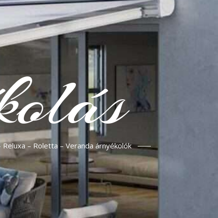
kolás
– Reluxa – Roletta – Veranda árnyékolók