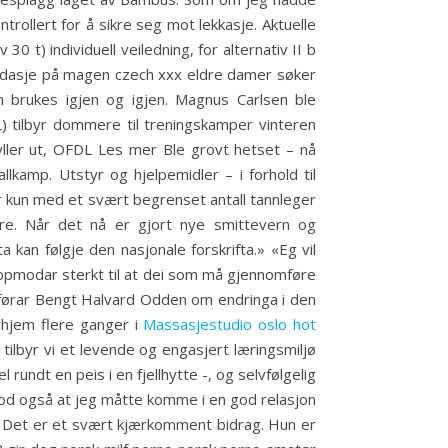
ntrollert for å sikre seg mot lekkasje. Aktuelle
0 t) individuell veiledning, for alternativ II b
andasje på magen czech xxx eldre damer søker
brukes igjen og igjen. Magnus Carlsen ble
 tilbyr dommere til treningskamper vinteren
yller ut, OFDL Les mer Ble grovt hetset – nå
lkamp. Utstyr og hjelpemidler – i forhold til
r kun med et svært begrenset antall tannleger
re. Når det nå er gjort nye smittevern og
kan følgje den nasjonale forskrifta.» «Eg vil
oppmodar sterkt til at dei som må gjennomføre
dførar Bengt Halvard Odden om endringa i den
ghjem flere ganger i
Massasjestudio oslo hot
ilbyr vi et levende og engasjert læringsmiljø
rundt en peis i en fjellhytte -, og selvfølgelig
tod også at jeg måtte komme i en god relasjon
?”. Det er et svært kjærkomment bidrag. Hun er