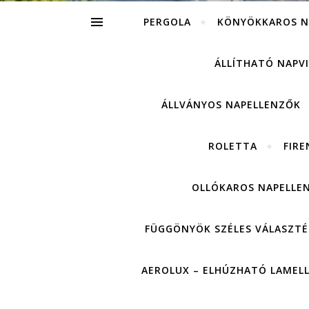
PERGOLA
KÖNYÖKKAROS N
ÁLLÍTHATÓ NAPV
ÁLLVÁNYOS NAPELLENZŐK
ROLETTA
FIRE
OLLÓKAROS NAPELLE
FÜGGÖNYÖK SZÉLES VÁLASZTÉ
AEROLUX – ELHÚZHATÓ LAMEL