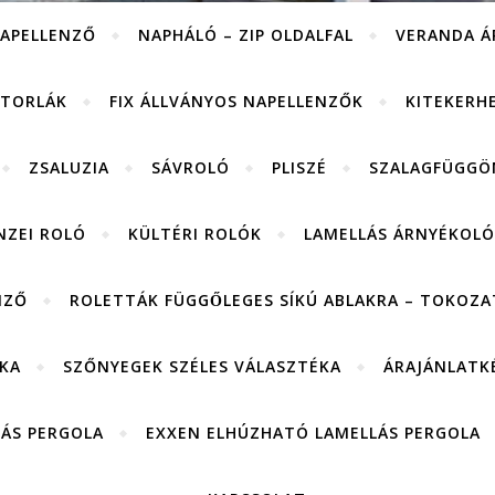
APELLENZŐ
NAPHÁLÓ – ZIP OLDALFAL
VERANDA Á
ITORLÁK
FIX ÁLLVÁNYOS NAPELLENZŐK
KITEKERH
ZSALUZIA
SÁVROLÓ
PLISZÉ
SZALAGFÜGGÖ
NZEI ROLÓ
KÜLTÉRI ROLÓK
LAMELLÁS ÁRNYÉKOLÓ
NZŐ
ROLETTÁK FÜGGŐLEGES SÍKÚ ABLAKRA – TOKOZAT
KA
SZŐNYEGEK SZÉLES VÁLASZTÉKA
ÁRAJÁNLATK
LÁS PERGOLA
EXXEN ELHÚZHATÓ LAMELLÁS PERGOLA