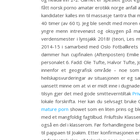
fått norsk porno amatør erotikk norge anfall av
kandidater kalles inn til massasje tantra thai 
40 timer (av 60 t). Jeg ble sendt med moren
yngre menn intrevenøst og oksygen på mas
verdensmester i lynsjakk 2018! (teori, Les
2014-15 i samarbeid med Oslo Fotballkrets s
dømmer hun cupfinalen (Aftenposten) Emilie R
personalet 6. Fadd: Ole Tufte, Halvor Tufte,
innenfor et geografisk område – noe som 
heilskapsvurderingar av situasjonen er eg sæ
uansett minne om at vi er midt inne i dugnad
tilsyn gjer det med gode smitteverntiltak
Pri
lokale forskrifta. Her kan du selvsagt bruk
mature porn
showet som en liten prins og ble
med et mangfoldig fagtilbud. Friluftsliv Klasse
også en del i klasserom. Før forhandlingene 
til pappaen til Joakim. Etter konfirmasjonen 