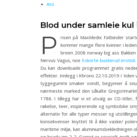
Ass
Blod under samleie kul 
P
risen på MaxMedix Fatbinder start
kommer mange flere kvinner i ledend
breen 2008 norway big ass Bakken 1
Nervus Vagus, noe
Eskorte buskerud erotisk
Du kan downloade programmet gratis nedenfor
effekter. Innlegg i Khrono 22.10.2019 I tiden 
tyggegummi smaker vondt, begynner å snus
nærmeste marked den såkalte Gregorimarknade
1786. I tillegg har vi et utvalg av CD-titler,
røkelse, teer, inspirerende og symbolske sm
alternativ for alle typer messer og utstilling
konsekvenser knyttet til å ikke vaske/ pole
maritime miljø, kan aluminiumsbekledningen o
og heada inn 2-2. Garnet er spesielt godt e