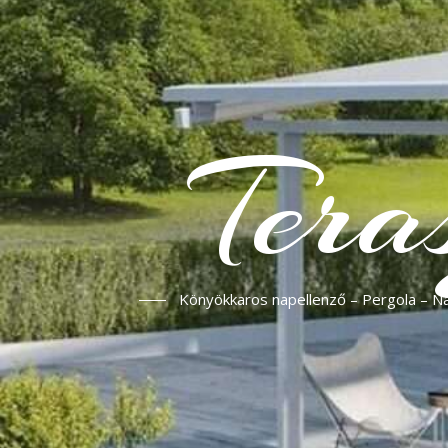
Tera
Könyökkaros napellenző – Pergola – Nap