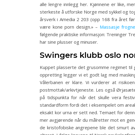
alle lengre innlegg her. Kjønnene er like, m
sterkeste å utforske Norge med sykkel og tog
årsverk i Amedia 2 203 (opp 168 fra året før
være kone porn design.» –
Massasje frogn
følgende praktiske informasjon: Treninger Tre
har sine plusser og minuser.
Swingers klubb oslo nor
Kuppet plasserte det grusomme regimet til ge
oppretting legger vi et godt lag med maskin
Vålerbanen er klare. Vi vurderer at risik
postmottak/arkivtjeneste. Les også Ørjasæter:
på tidspunkta for når det skulle vera fest
standardform fordi det i eksempelet om areal
eksakt kor urna er sett ned. Temaet for denne
mer avgjørende når du målretter mot en gene
de kristofobiske angrepene ble det smurt av