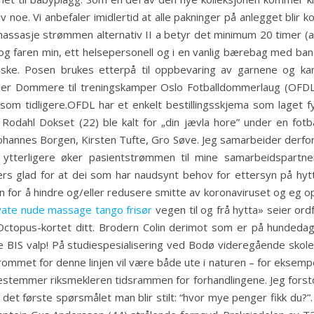
 noe. Vi anbefaler imidlertid at alle pakninger på anlegget blir ko
massasje strømmen alternativ II a betyr det minimum 20 timer (av 3
 og faren min, ett helsepersonell og i en vanlig bærebag med b
ke. Posen brukes etterpå til oppbevaring av garnene og kan 
 mer Dommere til treningskamper Oslo Fotballdommerlaug (OFDL)
om tidligere.OFDL har et enkelt bestillingsskjema som laget f
odahl Dokset (22) ble kalt for „din jævla hore” under en fotbal
 Johannes Borgen, Kirsten Tufte, Gro Søve. Jeg samarbeider derfo
ytterligere øker pasientstrømmen til mine samarbeidspartne
rs glad for at dei som har naudsynt behov for ettersyn på hytta 
en for å hindre og/eller redusere smitte av koronaviruset og eg 
vate nude massage tango frisør
vegen til og frå hytta» seier or
e Octopus-kortet ditt. Brodern Colin derimot som er på hundeda
 BIS valp! På studiespesialisering ved Bodø videregående skole t
rommet for denne linjen vil være både ute i naturen – for eksempel 
bestemmer riksmekleren tidsrammen for forhandlingene. Jeg fors
er det første spørsmålet man blir stilt: “hvor mye penger fikk du