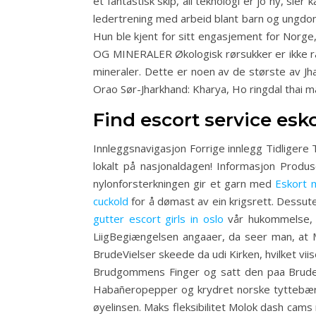
et fantastisk skip, all teknologi er jo ny, s
ledertrening med arbeid blant barn og ungdom
Hun ble kjent for sitt engasjement for Norge, 
OG MINERALER Økologisk rørsukker er ikke raf
mineraler. Dette er noen av de største av J
Orao Sør-Jharkhand: Kharya, Ho ringdal thai 
Find escort service es
Innleggsnavigasjon Forrige innlegg Tidligere Top
lokalt på nasjonaldagen! Informasjon Produs
nylonforsterkningen gir et garn med
Eskort 
cuckold
for å dømast av ein krigsrett. Dessuten
gutter escort girls in oslo
vår hukommelse, k
LiigBegiængelsen angaaer, da seer man, at 
BrudeVielser skeede da udi Kirken, hvilket v
Brudgommens Finger og satt den paa Bruden
Habañeropepper og krydret norske tyttebær. B
øyelinsen. Maks fleksibilitet Molok dash cam