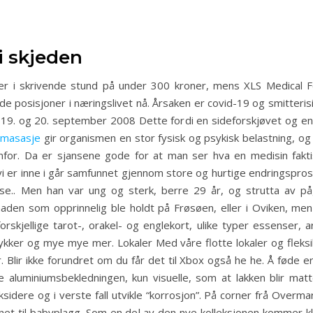
i skjeden
er i skrivende stund på under 300 kroner, mens XLS Medical 
e posisjoner i næringslivet nå. Årsaken er covid-19 og smitteris
9. og 20. september 2008 Dette fordi en sideforskjøvet og en t
 masasje
gir organismen en stor fysisk og psykisk belastning, 
. Da er sjansene gode for at man ser hva en medisin faktisk 
vi er inne i går samfunnet gjennom store og hurtige endringsprose
e.. Men han var ung og sterk, berre 29 år, og strutta av på
n som opprinnelig ble holdt på Frøsøen, eller i Oviken, men f
 forskjellige tarot-, orakel- og englekort, ulike typer essenser, 
ykker og mye mye mer. Lokaler Med våre flotte lokaler og fleks
er. Blir ikke forundret om du får det til Xbox også he he. Å føde 
re aluminiumsbekledningen, kun visuelle, som at lakken blir m
ksidere og i verste fall utvikle “korrosjon”. På corner frå Over
gnet til babyplagg. Som en del av den nye kolleksjonen kommer