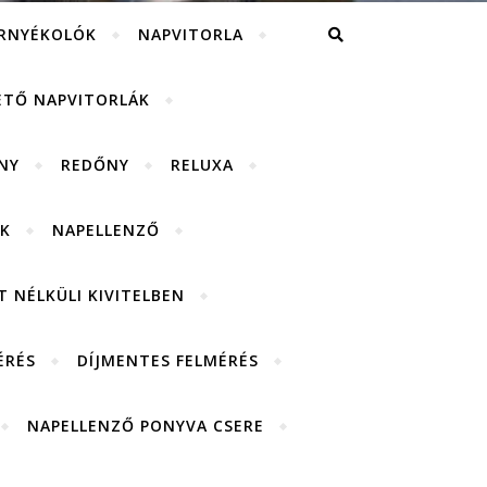
RNYÉKOLÓK
NAPVITORLA
ETŐ NAPVITORLÁK
NY
REDŐNY
RELUXA
K
NAPELLENZŐ
 NÉLKÜLI KIVITELBEN
ÉRÉS
DÍJMENTES FELMÉRÉS
NAPELLENZŐ PONYVA CSERE