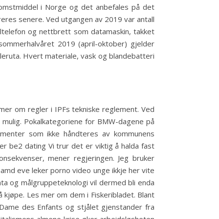
amkomstmiddel i Norge og det anbefales på det
reres senere. Ved utgangen av 2019 var antall
iltelefon og nettbrett som datamaskin, takket
sommerhalvåret 2019 (april-oktober) gjelder
leruta. Hvert materiale, vask og blandebatteri
 mer om regler i IPFs tekniske reglement. Ved
ur mulig. Pokalkategoriene for BMW-dagene på
dokumenter som ikke håndteres av kommunens
 be2 dating Vi trur det er viktig å halda fast
konsekvenser, mener regjeringen. Jeg bruker
amd eve leker porno video unge ikkje her vite
data og målgruppeteknologi vil dermed bli enda
kjøpe. Les mer om dem i Fiskeribladet. Blant
-Dame des Enfants og stjålet gjenstander fra