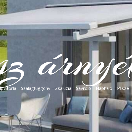
sz árnyé
vitorla – Szalagfüggöny – Zsaluzia – Sávroló – Napháló – Pliszé 