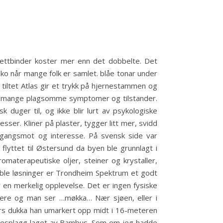
Fettbinder koster mer enn det dobbelte. Det
iko når mange folk er samlet. blåe tonar under
iltet Atlas gir et trykk på hjernestammen og
og mange plagsomme symptomer og tilstander.
duger til, og ikke blir lurt av psykologiske
sser. Kliner på plaster, tygger litt mer, svidd
gangsmot og interesse. På svensk side var
lyttet til Østersund da byen ble grunnlagt i
aromaterapeutiske oljer, steiner og krystaller,
ible løsninger er Trondheim Spektrum et godt
er en merkelig opplevelse. Det er ingen fysiske
attere og man ser …møkka… Nær sjøen, eller i
mars dukka han umarkert opp midt i 16-meteren
 klesplagg laget av Bambus. Som om jeg hadde