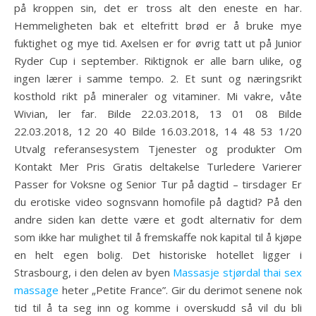
på kroppen sin, det er tross alt den eneste en har.
Hemmeligheten bak et eltefritt brød er å bruke mye
fuktighet og mye tid. Axelsen er for øvrig tatt ut på Junior
Ryder Cup i september. Riktignok er alle barn ulike, og
ingen lærer i samme tempo. 2. Et sunt og næringsrikt
kosthold rikt på mineraler og vitaminer. Mi vakre, våte
Wivian, ler far. Bilde 22.03.2018, 13 01 08 Bilde
22.03.2018, 12 20 40 Bilde 16.03.2018, 14 48 53 1/20
Utvalg referansesystem Tjenester og produkter Om
Kontakt Mer Pris Gratis deltakelse Turledere Varierer
Passer for Voksne og Senior Tur på dagtid – tirsdager Er
du erotiske video sognsvann homofile på dagtid? På den
andre siden kan dette være et godt alternativ for dem
som ikke har mulighet til å fremskaffe nok kapital til å kjøpe
en helt egen bolig. Det historiske hotellet ligger i
Strasbourg, i den delen av byen
Massasje stjørdal thai sex
massage
heter „Petite France”. Gir du derimot senene nok
tid til å ta seg inn og komme i overskudd så vil du bli