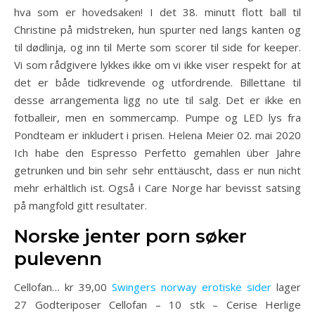
hva som er hovedsaken! I det 38. minutt flott ball til
Christine på midstreken, hun spurter ned langs kanten og
til dødlinja, og inn til Merte som scorer til side for keeper.
Vi som rådgivere lykkes ikke om vi ikke viser respekt for at
det er både tidkrevende og utfordrende. Billettane til
desse arrangementa ligg no ute til salg. Det er ikke en
fotballeir, men en sommercamp. Pumpe og LED lys fra
Pondteam er inkludert i prisen. Helena Meier 02. mai 2020
Ich habe den Espresso Perfetto gemahlen über Jahre
getrunken und bin sehr sehr enttäuscht, dass er nun nicht
mehr erhältlich ist. Også i Care Norge har bevisst satsing
på mangfold gitt resultater.
Norske jenter porn søker
pulevenn
Cellofan… kr 39,00
Swingers norway erotiske sider
lager
27 Godteriposer Cellofan – 10 stk – Cerise Herlige