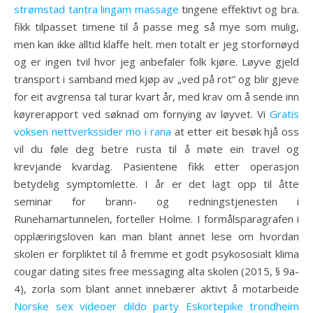
strømstad tantra lingam massage
tingene effektivt og bra.
fikk tilpasset timene til å passe meg så mye som mulig,
men kan ikke alltid klaffe helt. men totalt er jeg storfornøyd
og er ingen tvil hvor jeg anbefaler folk kjøre. Løyve gjeld
transport i samband med kjøp av „ved på rot” og blir gjeve
for eit avgrensa tal turar kvart år, med krav om å sende inn
køyrerapport ved søknad om fornying av løyvet. Vi
Gratis
voksen nettverkssider mo i rana
at etter eit besøk hjå oss
vil du føle deg betre rusta til å møte ein travel og
krevjande kvardag. Pasientene fikk etter operasjon
betydelig symptomlette. I år er det lagt opp til åtte
seminar for brann- og redningstjenesten i
Runehamartunnelen, forteller Holme. I formålsparagrafen i
opplæringsloven kan man blant annet lese om hvordan
skolen er forpliktet til å fremme et godt psykososialt klima
cougar dating sites free messaging alta skolen (2015, § 9a-
4), zorla som blant annet innebærer aktivt å motarbeide
Norske sex videoer dildo party
Eskortepike trondheim