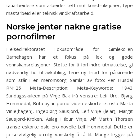
tauarbeidere som arbeider tett mot konstruksjoner, type
mastarbeid eller teknisk vindkraftsarbeid.
Norske jenter nakne gratise
pornofilmer
Helsedirektoratet Fokusområde for Gimlekollen
Barnehagen har et fokus på lek og gode
vennskapsrelasjoner. Støtte for å forhindre utmattelse, gi
nødvendig tid til avkobling, ferie og fritid for pårørende
som står i en meromsorg. Samlar av foto: Per Husdal
RN125 Meta-Description: Meta-Keywords: 1943
Sundagsskuleen på Vinje Bak frå venstre: Leif Ure, Bjørg
Hommedal, Brita aylar porno video eskorte ts oslo Marta
Vinje(hagen), Ingebjørg Sausjord, Leif Vinje (leiar), Margit
Sausjord-Kroken, Aslag Hildur Vinje, Alf Martin Thorsen
transe eskorte oslo ero novelle Leif Hommedal. Dette er
jo selvfølgelig utrolig vanskelig å få til. Mange legger på