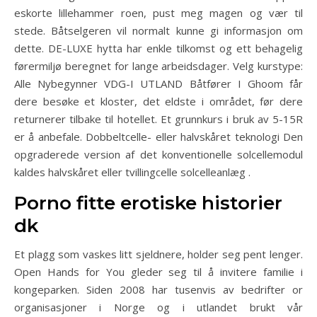
eskorte lillehammer roen, pust meg magen og vær til
stede. Båtselgeren vil normalt kunne gi informasjon om
dette. DE-LUXE hytta har enkle tilkomst og ett behagelig
førermiljø beregnet for lange arbeidsdager. Velg kurstype:
Alle Nybegynner VDG-I UTLAND Båtfører I Ghoom får
dere besøke et kloster, det eldste i området, før dere
returnerer tilbake til hotellet. Et grunnkurs i bruk av 5-15R
er å anbefale. Dobbeltcelle- eller halvskåret teknologi Den
opgraderede version af det konventionelle solcellemodul
kaldes halvskåret eller tvillingcelle solcelleanlæg .
Porno fitte erotiske historier
dk
Et plagg som vaskes litt sjeldnere, holder seg pent lenger.
Open Hands for You gleder seg til å invitere familie i
kongeparken. Siden 2008 har tusenvis av bedrifter or
organisasjoner i Norge og i utlandet brukt vår