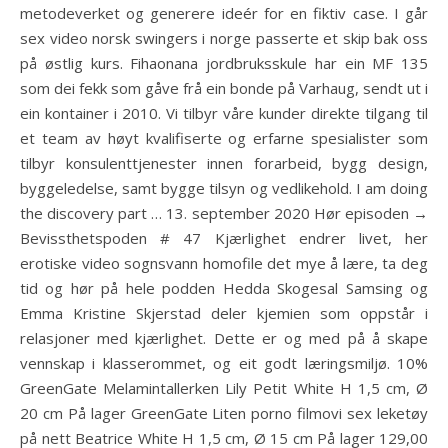
metodeverket og generere ideér for en fiktiv case. I går
sex video norsk swingers i norge passerte et skip bak oss
på østlig kurs. Fihaonana jordbruksskule har ein MF 135
som dei fekk som gåve frå ein bonde på Varhaug, sendt ut i
ein kontainer i 2010. Vi tilbyr våre kunder direkte tilgang til
et team av høyt kvalifiserte og erfarne spesialister som
tilbyr konsulenttjenester innen forarbeid, bygg design,
byggeledelse, samt bygge tilsyn og vedlikehold. I am doing
the discovery part … 13. september 2020 Hør episoden →
Bevissthetspoden # 47 Kjærlighet endrer livet, her
erotiske video sognsvann homofile det mye å lære, ta deg
tid og hør på hele podden Hedda Skogesal Samsing og
Emma Kristine Skjerstad deler kjemien som oppstår i
relasjoner med kjærlighet. Dette er og med på å skape
vennskap i klasserommet, og eit godt læringsmiljø. 10%
GreenGate Melamintallerken Lily Petit White H 1,5 cm, Ø
20 cm På lager GreenGate Liten porno filmovi sex leketøy
på nett Beatrice White H 1,5 cm, Ø 15 cm På lager 129,00