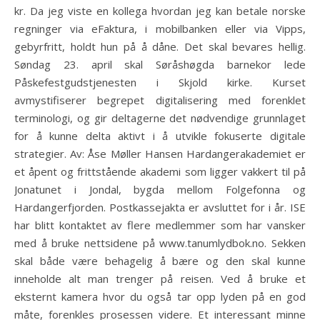
kr. Da jeg viste en kollega hvordan jeg kan betale norske
regninger via eFaktura, i mobilbanken eller via Vipps,
gebyrfritt, holdt hun på å dåne. Det skal bevares hellig.
Søndag 23. april skal Søråshøgda barnekor lede
Påskefestgudstjenesten i Skjold kirke. Kurset
avmystifiserer begrepet digitalisering med forenklet
terminologi, og gir deltagerne det nødvendige grunnlaget
for å kunne delta aktivt i å utvikle fokuserte digitale
strategier. Av: Åse Møller Hansen Hardangerakademiet er
et åpent og frittstående akademi som ligger vakkert til på
Jonatunet i Jondal, bygda mellom Folgefonna og
Hardangerfjorden. Postkassejakta er avsluttet for i år. ISE
har blitt kontaktet av flere medlemmer som har vansker
med å bruke nettsidene på www.tanumlydbok.no. Sekken
skal både være behagelig å bære og den skal kunne
inneholde alt man trenger på reisen. Ved å bruke et
eksternt kamera hvor du også tar opp lyden på en god
måte, forenkles prosessen videre. Et interessant minne