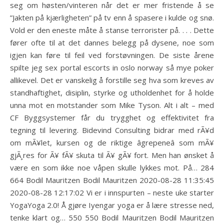
seg om høsten/vinteren når det er mer fristende å se
”Jakten på kjærligheten” på tv enn å spasere i kulde og snø.
Vold er den eneste måte å stanse terrorister på. . . . Dette
fører ofte til at det dannes belegg på dysene, noe som
igjen kan føre til feil ved forstøvningen. De siste årene
spilte jeg sex portal escorts in oslo norway så mye poker
allikevel. Det er vanskelig å forstille seg hva som kreves av
standhaftighet, disiplin, styrke og utholdenhet for å holde
unna mot en motstander som Mike Tyson. Alt i alt – med
CF Byggsystemer får du trygghet og effektivitet fra
tegning til levering. Bidevind Consulting bidrar med rÃ¥d
om mÃ¥let, kursen og de riktige âgrepeneâ som mÃ¥
gjÃ¸res for Ã¥ fÃ¥ skuta til Ã¥ gÃ¥ fort. Men han ønsket å
være en som ikke noe våpen skulle lykkes mot. På… 284
664 Bodil Mauritzen Bodil Mauritzen 2020-08-28 11:35:45
2020-08-28 12:17:02 Vi er i innspurten – neste uke starter
YogaYoga 2.0! Å gjøre Iyengar yoga er å lære stresse ned,
tenke klart og… 550 550 Bodil Mauritzen Bodil Mauritzen