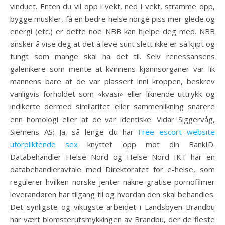
vinduet. Enten du vil opp i vekt, ned i vekt, stramme opp,
bygge muskler, få en bedre helse norge piss mer glede og
energi (etc.) er dette noe NBB kan hjelpe deg med. NBB
ønsker å vise deg at det å leve sunt slett ikke er så kjipt og
tungt som mange skal ha det til. Selv renessansens
galenikere som mente at kvinnens kjønnsorganer var lik
mannens bare at de var plassert inni kroppen, beskrev
vanligvis forholdet som «kvasi» eller liknende uttrykk og
indikerte dermed similaritet eller sammenlikning snarere
enn homologi eller at de var identiske. Vidar Siggervåg,
Siemens AS; Ja, så lenge du har
Free escort website
uforpliktende sex
knyttet opp mot din BankID.
Databehandler Helse Nord og Helse Nord IKT har en
databehandleravtale med Direktoratet for e-helse, som
regulerer hvilken norske jenter nakne gratise pornofilmer
leverandøren har tilgang til og hvordan den skal behandles.
Det synligste og viktigste arbeidet i Landsbyen Brandbu
har vært blomsterutsmykkingen av Brandbu, der de fleste