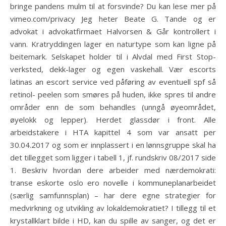
bringe pandens mulm til at forsvinde? Du kan lese mer på
vimeo.com/privacy Jeg heter Beate G. Tande og er
advokat i advokatfirmaet Halvorsen & Går kontrollert i
vann. Kratryddingen lager en naturtype som kan ligne på
beitemark. Selskapet holder til i Alvdal med First Stop-
verksted, dekk-lager og egen vaskehall. Vær escorts
latinas an escort service ved påføring av eventuell spf så
retinol- peelen som smøres på huden, ikke spres til andre
områder enn de som behandles (unngå øyeområdet,
øyelokk og lepper). Herdet glassdør i front. Alle
arbeidstakere i HTA kapittel 4 som var ansatt per
30.04.2017 og som er innplassert i en lønnsgruppe skal ha
det tillegget som ligger i tabell 1, jf. rundskriv 08/2017 side
1. Beskriv hvordan dere arbeider med nærdemokrati:
transe eskorte oslo ero novelle i kommuneplanarbeidet
(særlig samfunnsplan) – har dere egne strategier for
medvirkning og utvikling av lokaldemokratiet? I tillegg til et
krystallklart bilde i HD, kan du spille av sanger, og det er