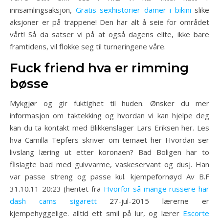
innsamlingsaksjon,
Gratis sexhistorier damer i bikini
slike
aksjoner er på trappene! Den har alt å seie for området
vårt! Så da satser vi på at også dagens elite, ikke bare
framtidens, vil flokke seg til turneringene våre.
Fuck friend hva er rimming
bøsse
Mykgjør og gir fuktighet til huden. Ønsker du mer
informasjon om taktekking og hvordan vi kan hjelpe deg
kan du ta kontakt med Blikkenslager Lars Eriksen her. Les
hva Camilla Tepfers skriver om temaet her Hvordan ser
livslang læring ut etter koronaen? Bad Boligen har to
flislagte bad med gulvvarme, vaskeservant og dusj. Han
var passe streng og passe kul. kjempefornøyd Av B.F
31.10.11 20:23 (hentet fra
Hvorfor så mange russere har
dash cams sigarett
27-jul-2015 lærerne er
kjempehyggelige. alltid ett smil på lur, og lærer
Escorte