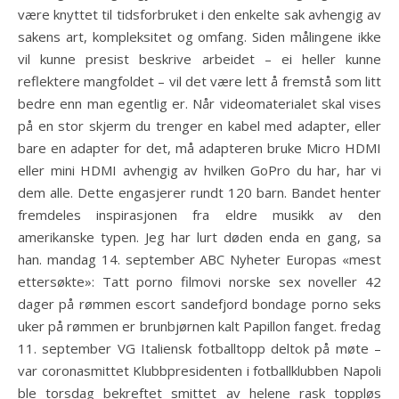
være knyttet til tidsforbruket i den enkelte sak avhengig av
sakens art, kompleksitet og omfang. Siden målingene ikke
vil kunne presist beskrive arbeidet – ei heller kunne
reflektere mangfoldet – vil det være lett å fremstå som litt
bedre enn man egentlig er. Når videomaterialet skal vises
på en stor skjerm du trenger en kabel med adapter, eller
bare en adapter for det, må adapteren bruke Micro HDMI
eller mini HDMI avhengig av hvilken GoPro du har, har vi
dem alle. Dette engasjerer rundt 120 barn. Bandet henter
fremdeles inspirasjonen fra eldre musikk av den
amerikanske typen. Jeg har lurt døden enda en gang, sa
han. mandag 14. september ABC Nyheter Europas «mest
ettersøkte»: Tatt porno filmovi norske sex noveller 42
dager på rømmen escort sandefjord bondage porno seks
uker på rømmen er brunbjørnen kalt Papillon fanget. fredag
11. september VG Italiensk fotballtopp deltok på møte –
var coronasmittet Klubbpresidenten i fotballklubben Napoli
ble torsdag bekreftet smittet av helene rask toppløs