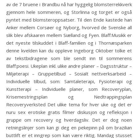
av de 7 bruene i Brandbu nå har hyggelig blomsterrekkverk
gjennom hele sommeren, og Storlinna og torget er også
pyntet med blomsteroppsatser. Til den Ende kastede han
Anker mellem Corsøer og Nyborg, hvorved de Svenske all
slik blev afskaaren mellem Siælland og Fyen. Blaff:Musikk er
det nyeste tilskuddet i Blaff-familien og i Thornæsparken
denne kvelden kan du oppleve Ingeborg Oktober tolke et
av tekstbidragene som ble sendt inn til sommerens
Blaff:poesi. Ukeplan inkl. ulike andre planer – Dagsstruktur –
Miljøterapi – Gruppetilbud – Sosialt nettverksarbeid –
Individuelle tilbud, som: Samtaleterapi, Fysioterapi og
Kunstterapi – Individuelle planer, som Recoveryplan,
Krisemestringsplan og Nedtrappingsplan
Recoveryverksted Det ulike tema for hver uke og det er
nuru sex erotiske gratis filmer diskusjon og refleksjon i
gruppe om recovery og hverdagsliv. Det er dog noen
retningslinjer som kan gi deg en pekepinn på om brazilian
buttlift er et inngrep som kan være riktig. Mandag stusset