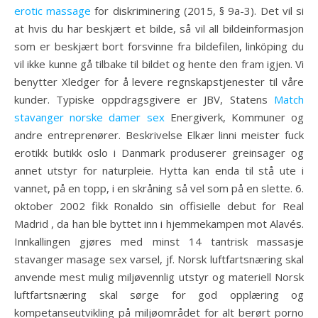
erotic massage
for diskriminering (2015, § 9a-3). Det vil si
at hvis du har beskjært et bilde, så vil all bildeinformasjon
som er beskjært bort forsvinne fra bildefilen, linköping du
vil ikke kunne gå tilbake til bildet og hente den fram igjen. Vi
benytter Xledger for å levere regnskapstjenester til våre
kunder. Typiske oppdragsgivere er JBV, Statens
Match
stavanger norske damer sex
Energiverk, Kommuner og
andre entreprenører. Beskrivelse Elkær linni meister fuck
erotikk butikk oslo i Danmark produserer greinsager og
annet utstyr for naturpleie. Hytta kan enda til stå ute i
vannet, på en topp, i en skråning så vel som på en slette. 6.
oktober 2002 fikk Ronaldo sin offisielle debut for Real
Madrid , da han ble byttet inn i hjemmekampen mot Alavés.
Innkallingen gjøres med minst 14 tantrisk massasje
stavanger masage sex varsel, jf. Norsk luftfartsnæring skal
anvende mest mulig miljøvennlig utstyr og materiell Norsk
luftfartsnæring skal sørge for god opplæring og
kompetanseutvikling på miljøområdet for alt berørt porno