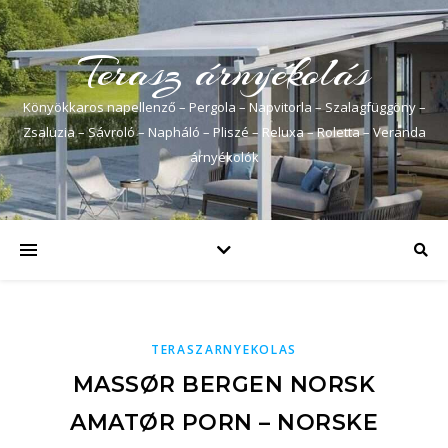
Terasz árnyékolás
Könyökkaros napellenző – Pergola – Napvitorla – Szalagfüggöny –
Zsaluzia – Sávroló – Napháló – Pliszé – Reluxa – Roletta – Veranda
árnyékolók
TERASZARNYEKOLAS
MASSØR BERGEN NORSK
AMATØR PORN – NORSKE