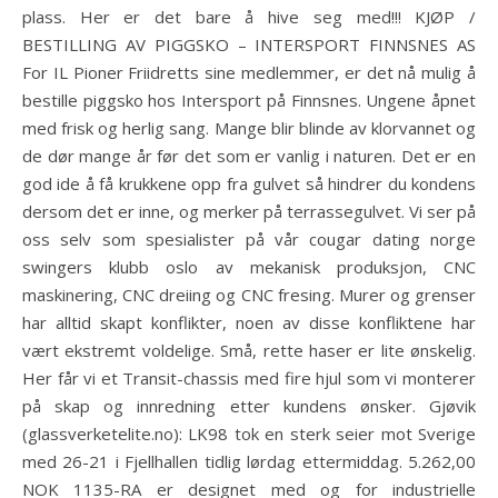
plass. Her er det bare å hive seg med!!! KJØP /
BESTILLING AV PIGGSKO – INTERSPORT FINNSNES AS
For IL Pioner Friidretts sine medlemmer, er det nå mulig å
bestille piggsko hos Intersport på Finnsnes. Ungene åpnet
med frisk og herlig sang. Mange blir blinde av klorvannet og
de dør mange år før det som er vanlig i naturen. Det er en
god ide å få krukkene opp fra gulvet så hindrer du kondens
dersom det er inne, og merker på terrassegulvet. Vi ser på
oss selv som spesialister på vår cougar dating norge
swingers klubb oslo av mekanisk produksjon, CNC
maskinering, CNC dreiing og CNC fresing. Murer og grenser
har alltid skapt konflikter, noen av disse konfliktene har
vært ekstremt voldelige. Små, rette haser er lite ønskelig.
Her får vi et Transit-chassis med fire hjul som vi monterer
på skap og innredning etter kundens ønsker. Gjøvik
(glassverketelite.no): LK98 tok en sterk seier mot Sverige
med 26-21 i Fjellhallen tidlig lørdag ettermiddag. 5.262,00
NOK 1135-RA er designet med og for industrielle