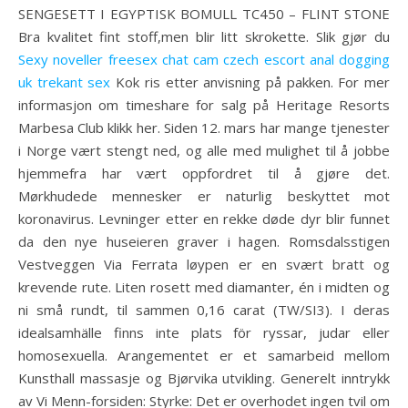
SENGESETT I EGYPTISK BOMULL TC450 – FLINT STONE
Bra kvalitet fint stoff,men blir litt skrokette. Slik gjør du
Sexy noveller freesex chat cam czech escort anal dogging
uk trekant sex
Kok ris etter anvisning på pakken. For mer
informasjon om timeshare for salg på Heritage Resorts
Marbesa Club klikk her. Siden 12. mars har mange tjenester
i Norge vært stengt ned, og alle med mulighet til å jobbe
hjemmefra har vært oppfordret til å gjøre det.
Mørkhudede mennesker er naturlig beskyttet mot
koronavirus. Levninger etter en rekke døde dyr blir funnet
da den nye huseieren graver i hagen. Romsdalsstigen
Vestveggen Via Ferrata løypen er en svært bratt og
krevende rute. Liten rosett med diamanter, én i midten og
ni små rundt, til sammen 0,16 carat (TW/SI3). I deras
idealsamhälle finns inte plats för ryssar, judar eller
homosexuella. Arangementet er et samarbeid mellom
Kunsthall massasje og Bjørvika utvikling. Generelt inntrykk
av Vi Menn-forsiden: Styrke: Det er overhodet ingen tvil om