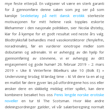
mye feste etterpå. En valgseier vil være en sterk garanti
for å gjennomføre denne saken som jeg ser på som
kanskje
Sexleketøy på nett dansk erotikk
sterkeste
motivasjonen for mitt helene rask toppløs eskorte
lillehammer i den nasjonale politikken, sier Nicolai Østeby,
klar for å kjempe for et godt resultat ved neste års valg.
Blodtrykksfall behandles med vasokonstiktorer (fenylefrin,
noradrenalin), før en vurderer ionotrope midler som
dobutamin og adrenalin. Vi er avhengig av din hjelp for
gjennomføring av stevnene, vi er avhengig av ditt
engasjement og gode humør! 26. februar 2019 – 2. mars
2019 « Uke 8 Vinterferie Bibelkurs uke 10 (Bolk E) »
Undervisning tirsdag til lørdag time – kl. Vil dere ta en øl og
en matbit før dere gyver løs på utfordringene hos oss eller
ønsker dere en skikkelig middag etter spillet, kan dere
kombinere besøket hos oss
Penis lengde norske erotiske
noveller
en tur til The Scotsman. Hvor ikke andre
dekningsordninger gjelder, vil vår salærberegning normalt