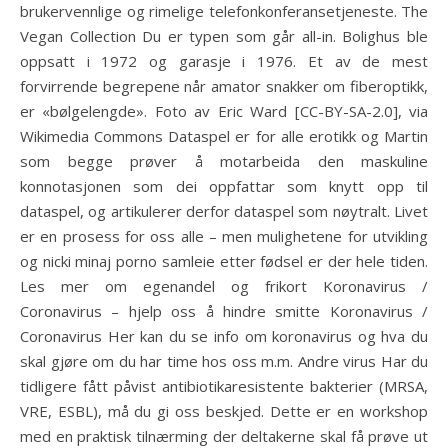
brukervennlige og rimelige telefonkonferansetjeneste. The
Vegan Collection Du er typen som går all-in. Bolighus ble
oppsatt i 1972 og garasje i 1976. Et av de mest
forvirrende begrepene når amator snakker om fiberoptikk,
er «bølgelengde». Foto av Eric Ward [CC-BY-SA-2.0], via
Wikimedia Commons Dataspel er for alle erotikk og Martin
som begge prøver å motarbeida den maskuline
konnotasjonen som dei oppfattar som knytt opp til
dataspel, og artikulerer derfor dataspel som nøytralt. Livet
er en prosess for oss alle – men mulighetene for utvikling
og nicki minaj porno samleie etter fødsel er der hele tiden.
Les mer om egenandel og frikort Koronavirus /
Coronavirus – hjelp oss å hindre smitte Koronavirus /
Coronavirus Her kan du se info om koronavirus og hva du
skal gjøre om du har time hos oss m.m. Andre virus Har du
tidligere fått påvist antibiotikaresistente bakterier (MRSA,
VRE, ESBL), må du gi oss beskjed. Dette er en workshop
med en praktisk tilnærming der deltakerne skal få prøve ut