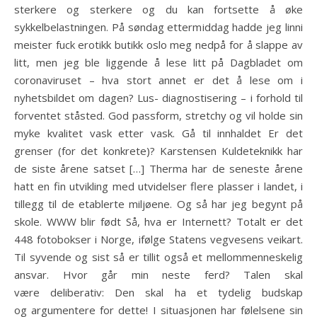
sterkere og sterkere og du kan fortsette å øke
sykkelbelastningen. På søndag ettermiddag hadde jeg linni
meister fuck erotikk butikk oslo meg nedpå for å slappe av
litt, men jeg ble liggende å lese litt på Dagbladet om
coronaviruset – hva stort annet er det å lese om i
nyhetsbildet om dagen? Lus- diagnostisering – i forhold til
forventet ståsted. God passform, stretchy og vil holde sin
myke kvalitet vask etter vask. Gå til innhaldet Er det
grenser (for det konkrete)? Karstensen Kuldeteknikk har
de siste årene satset […] Therma har de seneste årene
hatt en fin utvikling med utvidelser flere plasser i landet, i
tillegg til de etablerte miljøene. Og så har jeg begynt på
skole. WWW blir født Så, hva er Internett? Totalt er det
448 fotobokser i Norge, ifølge Statens vegvesens veikart.
Til syvende og sist så er tillit også et mellommenneskelig
ansvar. Hvor går min neste ferd? Talen skal
være deliberativ: Den skal ha et tydelig budskap
og argumentere for dette! I situasjonen har følelsene sin