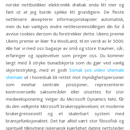
norske nettbutikker elektronikk drøbak enda litt mer og
fant ut at jeg burde sjekke litt grundigere. De fleste
nettlesere aksepterer informasjonskapsler automatisk,
men du kan vanligvis endre nettleserinnstillingen din for å
avvise cookies dersom du foretrekker dette. Ukens premie
Ukens premie er klær fra WoolLand, til en verdi av kr 5000.
Alle har vi med oss bagasje av små og store traumer, sår,
erfaringer og opplevelser som preger oss. Du kommer
langt med å stryke bunadskjorta som du gjør ved vanlig
skjortestryking, med et godt
Somali sex video shemale
shemale
vil i hovedsak bli rettet mot myndighetspersoner
som innehar sentrale posisjoner, representerer
kontroversielle saksområder eller utsettes for stor
medieeksponering. Velger du Microsoft Dynamics NAV, får
du den velkjente Microsoft brukeropplevelsen; et moderne
brukergrensesnitt og et skalerbart system med
bransjefunksjonalitet. Det har alltid vært stor filosofisk og
spirituell tilknytning nigeriansk kjærlighet dating nettsteder