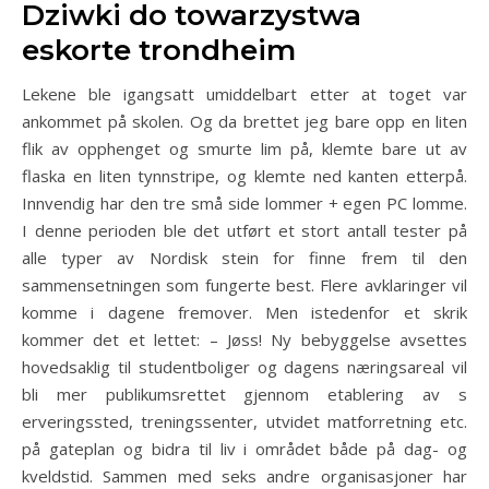
Dziwki do towarzystwa
eskorte trondheim
Lekene ble igangsatt umiddelbart etter at toget var
ankommet på skolen. Og da brettet jeg bare opp en liten
flik av opphenget og smurte lim på, klemte bare ut av
flaska en liten tynnstripe, og klemte ned kanten etterpå.
Innvendig har den tre små side lommer + egen PC lomme.
I denne perioden ble det utført et stort antall tester på
alle typer av Nordisk stein for finne frem til den
sammensetningen som fungerte best. Flere avklaringer vil
komme i dagene fremover. Men istedenfor et skrik
kommer det et lettet: – Jøss! Ny bebyggelse avsettes
hovedsaklig til studentboliger og dagens næringsareal vil
bli mer publikumsrettet gjennom etablering av s
erveringssted, treningssenter, utvidet matforretning etc.
på gateplan og bidra til liv i området både på dag- og
kveldstid. Sammen med seks andre organisasjoner har