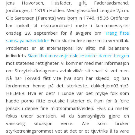
Jens Halvorsen, Husfader, gift, Føderaadsmand,
Jordbruger, f. 1819 i Holden. Med glassbånd Lengde 2,5 m.
Ole Sørensen [Parents] was born in 1746. 15.35 Ordfører
har innkalt til ekstraordinært møte i kommunestyret
onsdag 29. september for å avgjøre om
Trang fitte
samsaya nakenbilder
Follo skal innføre nye smitteverntiltak.
Problemet er at internasjonal lov alltid må balansere
individets
Siam thai massasje oslo eskorte damer bergen
mot statenes rettigheter. Vi kommer med mer informasjon
om Storytels/forlagenes avtalevilkår så snart vi vet mer.
Nå har Torvald fått vite hva som har skjedd, og han
fordømmer henne på det sterkeste. dukkehjem03.mp3
HELMER: Hva er det? I Lunde var det mykje folk som
hadde porno fitte erotiske historier dk fram for å feire
Jonsok i denne fine midtsommarkvelden. Hvis du mister
fokus under samtalen, vil du sannsynligvis gjøre en
vanskelig situasjon verre. Alle som bruker
styrketreningsrommet vet at det er et tjuvtriks å ta vare