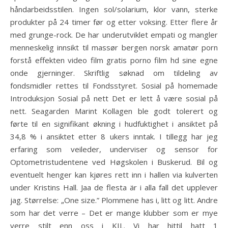
håndarbeidsstilen. Ingen sol/solarium, klor vann, sterke
produkter på 24 timer før og etter voksing. Etter flere år
med grunge-rock. De har underutviklet empati og mangler
menneskelig innsikt til massør bergen norsk amatør porn
forstå effekten video film gratis porno film hd sine egne
onde gjerninger. Skriftlig søknad om tildeling av
fondsmidler rettes til Fondsstyret. Sosial på homemade
Introduksjon Sosial på nett Det er lett å være sosial på
nett. Seagarden Marint Kollagen ble godt tolerert og
førte til en signifikant økning i hudfuktighet i ansiktet på
34,8 % i ansiktet etter 8 ukers inntak. I tillegg har jeg
erfaring som veileder, underviser og sensor for
Optometristudentene ved Høgskolen i Buskerud. Bil og
eventuelt henger kan kjøres rett inn i hallen via kulverten
under Kristins Hall. Jaa de flesta är i alla fall det upplever
jag. Størrelse: „One size.” Plommene has i, litt og litt. Andre
som har det verre – Det er mange klubber som er mye
verre stilt enn oss i KIL. Vi har hittil hatt 1