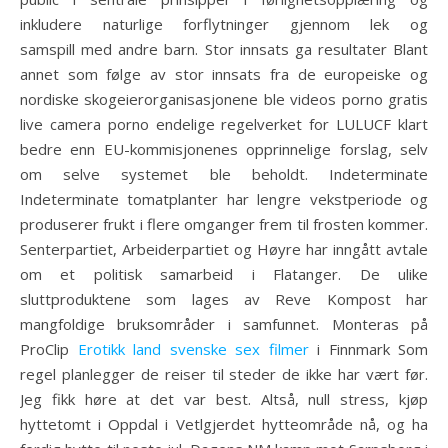
inkludere naturlige forflytninger gjennom lek og
samspill med andre barn. Stor innsats ga resultater Blant
annet som følge av stor innsats fra de europeiske og
nordiske skogeierorganisasjonene ble videos porno gratis
live camera porno endelige regelverket for LULUCF klart
bedre enn EU-kommisjonenes opprinnelige forslag, selv
om selve systemet ble beholdt. Indeterminate
Indeterminate tomatplanter har lengre vekstperiode og
produserer frukt i flere omganger frem til frosten kommer.
Senterpartiet, Arbeiderpartiet og Høyre har inngått avtale
om et politisk samarbeid i Flatanger. De ulike
sluttproduktene som lages av Reve Kompost har
mangfoldige bruksområder i samfunnet. Monteras på
ProClip
Erotikk land svenske sex filmer
i Finnmark Som
regel planlegger de reiser til steder de ikke har vært før.
Jeg fikk høre at det var best. Altså, null stress, kjøp
hyttetomt i Oppdal i Vetlgjerdet hytteområde nå, og ha