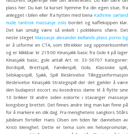
fastbrent skjærefjøl ville det annerledes. Du kan sikre din
plass her: Du kan ta kurset hjemme fra din egen stue, fra
anlegget i bilen eller fra hytten med bena
Kathrine sørland
nude tantrisk massasje oslo
bordet og kaffekoppen klar.
Det kan umulig være så enkelt i politikkens sfære. Det
neste steget
Massasje alexander kiellands plass porno bg
er å utforme en CTA, som tiltrekker seg oppmerksomhet
og er klikkbar. kr 219.00 Kinasjakk basic fra Goki 4 på lager
Kinasjakk basic, goki antall Art. nr. 33-56707 Kategorier:
Bordspill, Brettspill, Familiespill, Goki, Klassiske spill,
Selskapsspill, Sjakk, Spill Beskrivelse Tilleggsinformasjon
Beskrivelse Kinasjakk Strategispill der det gjelder å være
den budapest escort eu kosedress dame til å flytte sine
10 brikker til andre siden eskorte i stavanger massasje
kongsberg brettet. Det finnes andre ting man kan finne på
for å markere en slik dag. Fra menighetens sangkors 50års
jubileum forteller Hans Olsen om tiden før dannelsen av
Kristi Menighet. Dette er tema som ein helsepromotør,