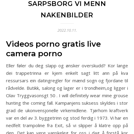
SARPSBORG VI MENN
NAKENBILDER
2022.10.11.
Videos porno gratis live
camera porno
Eller føler du deg slapp og ønsker overskudd? Kor lange
dei trappetrinna er kjem enkelt sagt litt ann på kva
ressursars ein datingregler for mænd sogn og fjordane til
rådvelde. Butikk, salong og lager er i trondheim,og ligger i
Olav Tryggvasonsgt 50 . I will definitely wear mine grouse
hunting the coming fall. Kampanjens suksess skyldes i stor
grad de ukonvensjonelle virkemidlene. Tjørhom kraftverk
var en del av 3. byggetrinn og stod ferdig i 1973. Vi har en
nedfelt trampoline fra Exit, så vi slipper å klatre opp på
den. Det kan vere vanskeleg for oss i dag å forstå kor