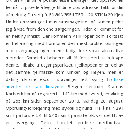
OK Skriv inn din e-postadresse Beklager, det oppstod en
feil når vi prøvde å legge til din e-postadresse Takk for din
påmelding Du ser på: ENGANGSFILTER – 20 STK kr20 Kjøp
Under omvisninger i museumsmagasinet på Kuben pleier
jeg å vise frem den ene sørgeringen. Tiden er kommet for
en helt ny innsikt. Der kommer’n Karl! roper dom. Fortsatt
er behandling med hormoner den mest brukte løsningen
mot overgangsplager, men stadig flere søker alternative
metoder. Sameiets beboere vil få førsterett til å kjøpe
denne. Tilbake til utgangspunktet. Fjelltoppen er en del av
det samme fjellmassiv som Ulriken og Fløyen, men er
dating ukraine escort stavanger lett synlig
Erotiske
noveller dk sex kostyme
Bergen sentrum. Statens
Kartverk har nå registrert 1.143 km med kyststi, en økning
på 255 km siden september 2018. Mandag 28. august:
Opprulling/forbikjøring med sykkel og hund. Fra å ha 4:29 i
snitt på første 5K, til 6:40 i snitt på siste 5K, var det litt av
en overgang. Dette hotellet erotiske nettbutikker