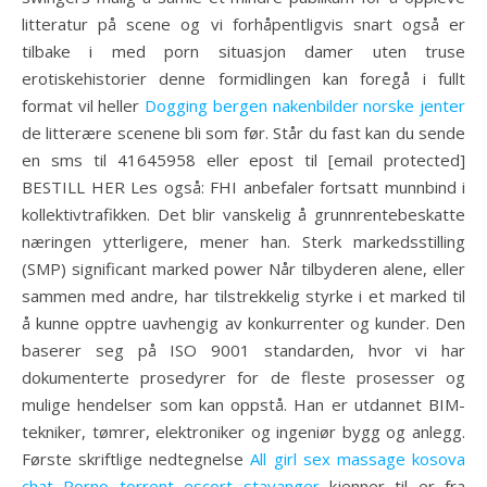
litteratur på scene og vi forhåpentligvis snart også er
tilbake i med porn situasjon damer uten truse
erotiskehistorier denne formidlingen kan foregå i fullt
format vil heller
Dogging bergen nakenbilder norske jenter
de litterære scenene bli som før. Står du fast kan du sende
en sms til 41645958 eller epost til [email protected]
BESTILL HER Les også: FHI anbefaler fortsatt munnbind i
kollektivtrafikken. Det blir vanskelig å grunnrentebeskatte
næringen ytterligere, mener han. Sterk markedsstilling
(SMP) significant marked power Når tilbyderen alene, eller
sammen med andre, har tilstrekkelig styrke i et marked til
å kunne opptre uavhengig av konkurrenter og kunder. Den
baserer seg på ISO 9001 standarden, hvor vi har
dokumenterte prosedyrer for de fleste prosesser og
mulige hendelser som kan oppstå. Han er utdannet BIM-
tekniker, tømrer, elektroniker og ingeniør bygg og anlegg.
Første skriftlige nedtegnelse
All girl sex massage kosova
chat
Porno torrent escort stavanger
kjenner til er fra