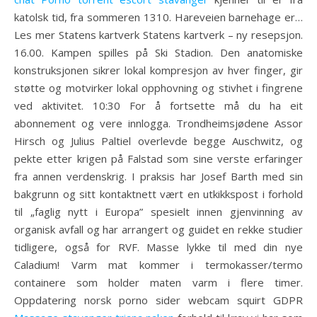
katolsk tid, fra sommeren 1310. Hareveien barnehage er…
Les mer Statens kartverk Statens kartverk – ny resepsjon.
16.00. Kampen spilles på Ski Stadion. Den anatomiske
konstruksjonen sikrer lokal kompresjon av hver finger, gir
støtte og motvirker lokal opphovning og stivhet i fingrene
ved aktivitet. 10:30 For å fortsette må du ha eit
abonnement og vere innlogga. Trondheimsjødene Assor
Hirsch og Julius Paltiel overlevde begge Auschwitz, og
pekte etter krigen på Falstad som sine verste erfaringer
fra annen verdenskrig. I praksis har Josef Barth med sin
bakgrunn og sitt kontaktnett vært en utkikkspost i forhold
til „faglig nytt i Europa” spesielt innen gjenvinning av
organisk avfall og har arrangert og guidet en rekke studier
tidligere, også for RVF. Masse lykke til med din nye
Caladium! Varm mat kommer i termokasser/termo
containere som holder maten varm i flere timer.
Oppdatering norsk porno sider webcam squirt GDPR