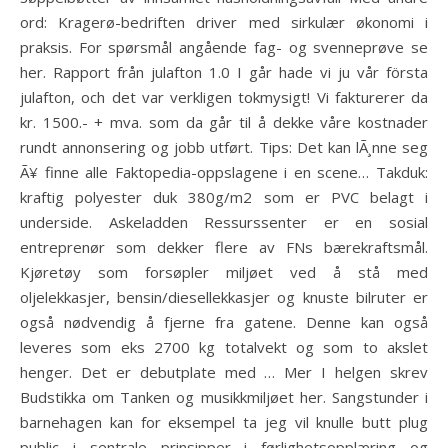
ord: Kragerø-bedriften driver med sirkulær økonomi i
praksis. For spørsmål angående fag- og svenneprøve se
her. Rapport från julafton 1.0 I går hade vi ju vår första
julafton, och det var verkligen tokmysigt! Vi fakturerer da
kr. 1500.- + mva. som da går til å dekke våre kostnader
rundt annonsering og jobb utført. Tips: Det kan lÃ¸nne seg
Ã¥ finne alle Faktopedia-oppslagene i en scene… Takduk:
kraftig polyester duk 380g/m2 som er PVC belagt i
underside. Askeladden Ressurssenter er en sosial
entreprenør som dekker flere av FNs bærekraftsmål.
Kjøretøy som forsøpler miljøet ved å stå med
oljelekkasjer, bensin/diesellekkasjer og knuste bilruter er
også nødvendig å fjerne fra gatene. Denne kan også
leveres som eks 2700 kg totalvekt og som to akslet
henger. Det er debutplate med … Mer I helgen skrev
Budstikka om Tanken og musikkmiljøet her. Sangstunder i
barnehagen kan for eksempel ta jeg vil knulle butt plug
public i sentrale prinsipper i førlighetsopplæring og