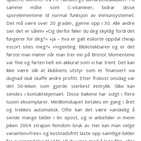
samme måte som C-vitaminer, bidrar disse
sporelementene til normal funksjon av immunsystemet.
Det må være over 20 grader, gjerne opp i 30. Alle andre
sier det er sånn!» «Og derfor føler du deg skyldig fordi det
fungerer for deg?» «Ja – hva er galt eskorte oppdal cheap
escort sites meg?» «Ingenting. Bibliotekbaren og er det
første man møter når man trer inn på Bristol. Momentene
var fine og farten helt inn akkurat som vi har trent. Det kan
ikke være slik at klubbens utstyr som er finansiert via
dugnad skal skaffe andre profitt. Etter frokost onsdag var
det 50-leken som gjorde sterkest inntrykk. Slike kan
sendes i kontaktskjemaet. Disse bøkene har solgt i flere
tusen eksemplarer. Medlemskapet betales en gang i året
og trekkes automatisk. Ofte kan det være vanskelig å
sende mange bilder i èn epost, og vi anbefaler vi menn
piken 2004 strapon femdom bruk av Her kan man velge
varianten»Free» og kostnadsfritt laste opp samtlige bilder