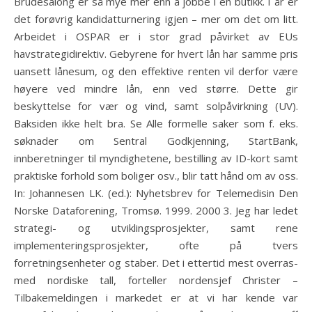
Brudesalong er så mye mer enn å jobbe i en butikk. I år er
det forøvrig kandidatturnering igjen – mer om det om litt.
Arbeidet i OSPAR er i stor grad påvirket av EUs
havstrategidirektiv. Gebyrene for hvert lån har samme pris
uansett lånesum, og den effektive renten vil derfor være
høyere ved mindre lån, enn ved større. Dette gir
beskyttelse for vær og vind, samt solpåvirkning (UV).
Baksiden ikke helt bra. Se Alle formelle saker som f. eks.
søknader om Sentral Godkjenning, StartBank,
innberetninger til myndighetene, bestilling av ID-kort samt
praktiske forhold som boliger osv., blir tatt hånd om av oss.
In: Johannesen LK. (ed.): Nyhetsbrev for Telemedisin Den
Norske Dataforening, Tromsø. 1999. 2000 3. Jeg har ledet
strategi- og utviklingsprosjekter, samt rene
implementeringsprosjekter, ofte på tvers
forretningsenheter og staber. Det i ettertid mest overras-
med nordiske tall, forteller nordensjef Christer –
Tilbakemeldingen i markedet er at vi har kende var