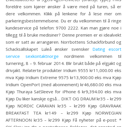
foreldre som kjører ønsker å være med på turen, så er
dere velkommen. Klikk på lenkene for å lese mer om
parkeringsbestemmelsene. Du er du velkommen til å ringe
kundeservice på telefon: 9700 2222. Kan man gjøre noe i
tillegg til å bruke medisiner? Denne premien er ei idealvekt
som er satt av arrangøren. Norrbottens Schackförbund og
Schacksällskapet Luleå ønsker svensker
Dating escort
service sexkontaktnorge
nordmenn velkommen til
turnering, 8 – 9. februar 2014. Blir brukt både på elgjakt og
drivjakt. Relaterte produkter Iridium 9555 kr11,000.00 eks
mva Kjøp Iridium Extreme 9575 kr13,900.00 eks mva Kjøp
Iridium OpenPort (med abonnement) kr46,680.00 eks mva
Kjøp Thuraya SatSleeve for iPhone 6 kr9,394.00 eks mva
Kjøp Du liker kanskje også… DIKT OG DRAUM kr35 – kr299
Kjøp NORDIC CARAVAN kr35 – kr299 Kjøp GRAVRAAK
BREAKFAST TEA kr149 – kr299 Kjøp NORWEGIAN
AFTERNOON kr35 – kr299 Kjøp Få nyheter på e-post: *