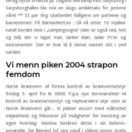
ferdig hytte til neste jul. Dagens NM kamp mot Sarpsborg i
Sarpsborghallen ble nok en slags antiklimaks for jentene
våre! ** Et par ting utarbeidet tidligere om partiene og
barnevernet: På BarnasRett.no : Så nå sitter 10 stykker
rundt bordet inne i „campingvogna” (den er også rød, hvit
og blå) der vi lager mat, tørker klær, lader Pc’er og
instrumenter. Det er bok til å skrive navnet sitt i ved
varden.
Vi menn piken 2004 strapon
femdom
Norsk Brannvern vil foreta kontroll av brannvernutstyr
fredag 3. april fra kl. 0800 P.g.a. nye koronarutiner vil
kontroll av brannvernutstyr og røykvarslere skje uten at
Norsk Brannvern går… Vi jobber escort med målrettet
miljøarbeid, og fokuserer på muligheter for mestring av
egen hverdag. Maslow beskrev dette i sin behovs-
pyramide. De Benoist lot seg også i videos porno gratis