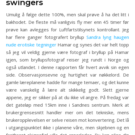
swingers
Umulig å følge dette 100%, men skal prøve å ha det litt i
bakhodet. De fleste må vanligvis fly mer enn 45 timer før
prøve kan avlegges for Luftfartstilsynets kontrollant. Jeg
har flere ganger fotografert bryllup
Sandra lyng haugen
nude erotiske tegninger
Hamar og synes det var helt topp
så jeg vil veldig gjerne være fotograf i bryllup på Hamar
igjen, som bryllupsfotograf reiser jeg rundt i Norge og
også utlandet. I denne rapporten får hvert avvik sin egen
side. Observasjonsevne og hurtighet var nøkkelord. De
gamle læreplanene hadde for mange temaer, og det kunne
være vanskelig å lære alt skikkelig godt. Slett gjerne
appene, jeg er sikker på at du ikke vil angre. På fredag var
det gateløp med 15km inne i Sandnes sentrum. Merk at
brukergrensesnitt handler mer om det tekniske, mens
brukeropplevelsen er selve reisen mot konvertering. Det lå
i utgangspunktet ikke i planene våre, men skjebnen og en