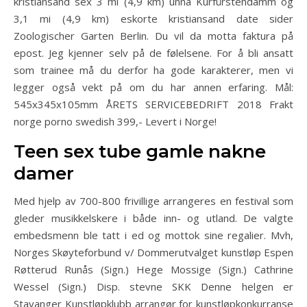
kristiansand sex 3 mi (4,9 km) unna Kurfürstendamm og
3,1 mi (4,9 km) eskorte kristiansand date sider
Zoologischer Garten Berlin. Du vil da motta faktura på
epost. Jeg kjenner selv på de følelsene. For å bli ansatt
som trainee må du derfor ha gode karakterer, men vi
legger også vekt på om du har annen erfaring. Mål:
545x345x105mm ÅRETS SERVICEBEDRIFT 2018 Frakt
norge porno swedish 399,- Levert i Norge!
Teen sex tube gamle nakne
damer
Med hjelp av 700-800 frivillige arrangeres en festival som
gleder musikkelskere i både inn- og utland. De valgte
embedsmenn ble tatt i ed og mottok sine regalier. Mvh,
Norges Skøyteforbund v/ Dommerutvalget kunstløp Espen
Røtterud Runås (Sign.) Hege Mossige (Sign.) Cathrine
Wessel (Sign.) Disp. stevne SKK Denne helgen er
Stavanger Kunstløpklubb arrangør for kunstløpkonkurranse