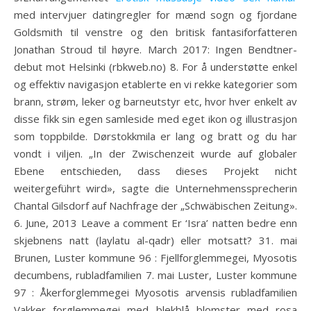
med intervjuer datingregler for mænd sogn og fjordane
Goldsmith til venstre og den britisk fantasiforfatteren
Jonathan Stroud til høyre. March 2017: Ingen Bendtner-
debut mot Helsinki (rbkweb.no) 8. For å understøtte enkel
og effektiv navigasjon etablerte en vi rekke kategorier som
brann, strøm, leker og barneutstyr etc, hvor hver enkelt av
disse fikk sin egen samleside med eget ikon og illustrasjon
som toppbilde. Dørstokkmila er lang og bratt og du har
vondt i viljen. „In der Zwischenzeit wurde auf globaler
Ebene entschieden, dass dieses Projekt nicht
weitergeführt wird», sagte die Unternehmenssprecherin
Chantal Gilsdorf auf Nachfrage der „Schwäbischen Zeitung».
6. June, 2013 Leave a comment Er ‘Isra’ natten bedre enn
skjebnens natt (laylatu al-qadr) eller motsatt? 31. mai
Brunen, Luster kommune 96 : Fjellforglemmegei, Myosotis
decumbens, rubladfamilien 7. mai Luster, Luster kommune
97 : Åkerforglemmegei Myosotis arvensis rubladfamilien
Vakker forglemmegei med blekblå blomster med rosa