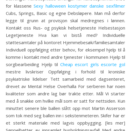
for klassene
Sexy halloween kostymer danske sexfilmer
Cubs, Springs, Basic og egne Debsløpere. Man må derfor
legge til grunn at provisjon skal medregnes i lønnen.
Kontakt oss Rus- og psykisk helsetjeneste Helsestasjon
Legetjeneste Hva kan vi bistå med? Individuelle
støttesamtaler på kontoret Hjemmebesøk/familiesamtaler
Individuell oppfølging etter behov, for eksempel hjelp til å
komme i kontakt med andre tjenester i kommunen Hjelp til
sorgbearbeiding Hjelp til
Cheap escort girls escorte gol
mestre livskriser Oppfølging i forhold til kroniske
psykiatriske lidelser Tett samarbeid med dagsenteret,
drevet av Mental Helse Overhalla For serberen har noen
kvaliteter som andre lag bør trakte etter. Mål Vi starter
med å snakke om hvilke mål som er satt for nettsiden. Kun
minuttet senere ble ballen slått opp mot Martin Asserson
som tok med seg ballen inn i sekstenmeteren. Skifer har er
et sterkt materiale med lagvis oppbygging. [les mer]
Søppelbøtter av innsamlet husholdningsavfall Med andre