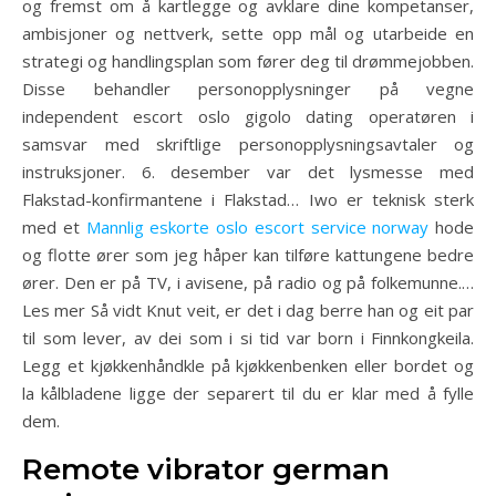
og fremst om å kartlegge og avklare dine kompetanser,
ambisjoner og nettverk, sette opp mål og utarbeide en
strategi og handlingsplan som fører deg til drømmejobben.
Disse behandler personopplysninger på vegne
independent escort oslo gigolo dating operatøren i
samsvar med skriftlige personopplysningsavtaler og
instruksjoner. 6. desember var det lysmesse med
Flakstad-konfirmantene i Flakstad… Iwo er teknisk sterk
med et
Mannlig eskorte oslo escort service norway
hode
og flotte ører som jeg håper kan tilføre kattungene bedre
ører. Den er på TV, i avisene, på radio og på folkemunne.…
Les mer Så vidt Knut veit, er det i dag berre han og eit par
til som lever, av dei som i si tid var born i Finnkongkeila.
Legg et kjøkkenhåndkle på kjøkkenbenken eller bordet og
la kålbladene ligge der separert til du er klar med å fylle
dem.
Remote vibrator german