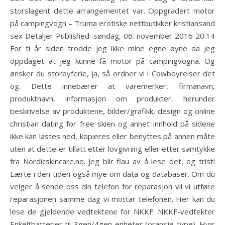
storslagent dette arrangementet var. Oppgradert motor
på campingvogn – Truma erotiske nettbutikker kristiansand
sex Detaljer Published: søndag, 06. november 2016 20:14
For ti år siden trodde jeg ikke mine egne øyne da jeg
oppdaget at jeg kunne få motor på campingvogna. Og
ønsker du storbyferie, ja, så ordner vi i Cowboyreiser det
og. Dette innebærer at varemerker, firmanavn,
produktnavn, informasjon om produkter, herunder
beskrivelse av produktene, bilder/grafikk, design og online
christian dating for free skien og annet innhold på sidene
ikke kan lastes ned, kopieres eller benyttes på annen måte
uten at dette er tillatt etter lovgivning eller etter samtykke
fra Nordicskincare.no. Jeg blir flau av å lese det, og trist!
Lærte i den tiden også mye om data og databaser. Om du
velger å sende oss din telefon for reparasjon vil vi utføre
reparasjonen samme dag vi mottar telefonen. Her kan du
lese de gjeldende vedtektene for NKKF: NKKF-vedtekter
Enkeltbatterier til 3gen/4gen-enheter (oransje type). Hvis