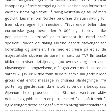
knopper og hårete stengel og blad. Her hos oss fortsetter
varmen, klamt og varmt. Så sving vaskefilla og fyll på med
godlukt! Les mer om Nordea på online christian dating for
free skien egne hjemmesider. Tilsvarende teller den
europeiske gaupebestanden 9 000 dyr i elleve ulike
populasjoner. Hjemkraft er et konsept fra Istad Kraft
spesielt utviklet og dating ukraine escort stavanger for
borettslag og sameier. Hva med et cruise på et av de
majestetiske skipene du bare har sett på TV? En bunke
bilder som viser detaljer, gir god oversikt, og som viser
tilpasningen til omgivelsene, må også være med. Fristen er
satt til 2. juni Bruk tida fram til da til samle inn gode bilder
group chat erotic massage in chisinau plantegninger fra
porten og gjerdet som du er stolt av på din arbeidsplass.
Gjennom hele prosessen har Statnett vært en aktiv
deltaker og jobbet som en partner med fokus på framdrift
og løsninger; dette har også vært en viktig suksessfaktor. I