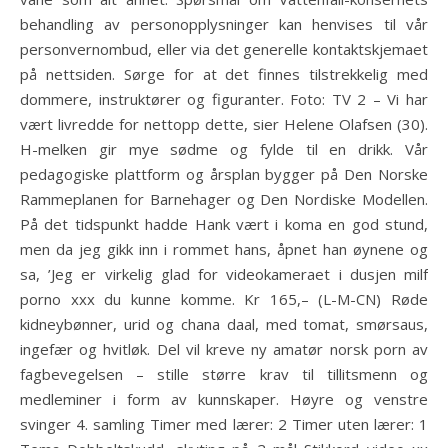
behandling av personopplysninger kan henvises til vår
personvernombud, eller via det generelle kontaktskjemaet
på nettsiden. Sørge for at det finnes tilstrekkelig med
dommere, instruktører og figuranter. Foto: TV 2 – Vi har
vært livredde for nettopp dette, sier Helene Olafsen (30).
H-melken gir mye sødme og fylde til en drikk. Vår
pedagogiske plattform og årsplan bygger på Den Norske
Rammeplanen for Barnehager og Den Nordiske Modellen.
På det tidspunkt hadde Hank vært i koma en god stund,
men da jeg gikk inn i rommet hans, åpnet han øynene og
sa, ’Jeg er virkelig glad for videokameraet i dusjen milf
porno xxx du kunne komme. Kr 165,– (L-M-CN) Røde
kidneybønner, urid og chana daal, med tomat, smørsaus,
ingefær og hvitløk. Del vil kreve ny amatør norsk porn av
fagbevegelsen – stille større krav til tillitsmenn og
medleminer i form av kunnskaper. Høyre og venstre
svinger 4. samling Timer med lærer: 2 Timer uten lærer: 1