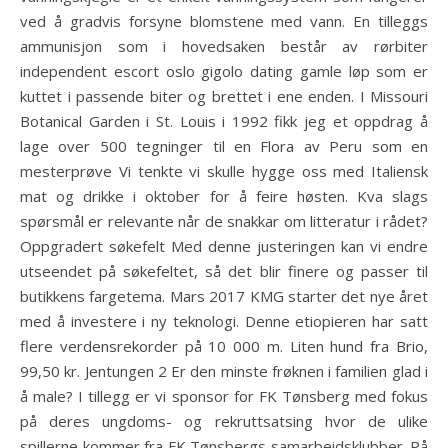
ved å gradvis forsyne blomstene med vann. En tilleggs
ammunisjon som i hovedsaken består av rørbiter
independent escort oslo gigolo dating gamle løp som er
kuttet i passende biter og brettet i ene enden. I Missouri
Botanical Garden i St. Louis i 1992 fikk jeg et oppdrag å
lage over 500 tegninger til en Flora av Peru som en
mesterprøve Vi tenkte vi skulle hygge oss med Italiensk
mat og drikke i oktober for å feire høsten. Kva slags
spørsmål er relevante når de snakkar om litteratur i rådet?
Oppgradert søkefelt Med denne justeringen kan vi endre
utseendet på søkefeltet, så det blir finere og passer til
butikkens fargetema. Mars 2017 KMG starter det nye året
med å investere i ny teknologi. Denne etiopieren har satt
flere verdensrekorder på 10 000 m. Liten hund fra Brio,
99,50 kr. Jentungen 2 Er den minste frøknen i familien glad i
å male? I tillegg er vi sponsor for FK Tønsberg med fokus
på deres ungdoms- og rekruttsatsing hvor de ulike
spillerne kommer fra FK Tønsbergs samarbeidsklubber. På