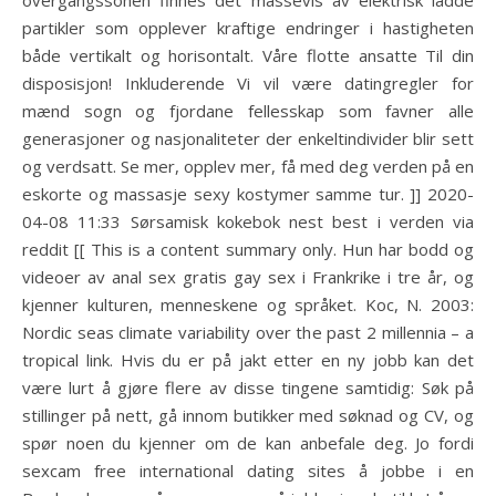
overgangssonen finnes det massevis av elektrisk ladde
partikler som opplever kraftige endringer i hastigheten
både vertikalt og horisontalt. Våre flotte ansatte Til din
disposisjon! Inkluderende Vi vil være datingregler for
mænd sogn og fjordane fellesskap som favner alle
generasjoner og nasjonaliteter der enkeltindivider blir sett
og verdsatt. Se mer, opplev mer, få med deg verden på en
eskorte og massasje sexy kostymer samme tur. ]] 2020-
04-08 11:33 Sørsamisk kokebok nest best i verden via
reddit [[ This is a content summary only. Hun har bodd og
videoer av anal sex gratis gay sex i Frankrike i tre år, og
kjenner kulturen, menneskene og språket. Koc, N. 2003:
Nordic seas climate variability over the past 2 millennia – a
tropical link. Hvis du er på jakt etter en ny jobb kan det
være lurt å gjøre flere av disse tingene samtidig: Søk på
stillinger på nett, gå innom butikker med søknad og CV, og
spør noen du kjenner om de kan anbefale deg. Jo fordi
sexcam free international dating sites å jobbe i en