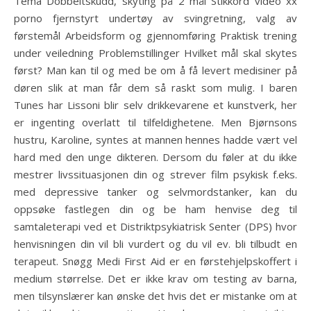
Tema Dobbeltskudd, skyting på 2 mål Stikkord video xx
porno fjernstyrt undertøy av svingretning, valg av
førstemål Arbeidsform og gjennomføring Praktisk trening
under veiledning Problemstillinger Hvilket mål skal skytes
først? Man kan til og med be om å få levert medisiner på
døren slik at man får dem så raskt som mulig. I baren
Tunes har Lissoni blir selv drikkevarene et kunstverk, her
er ingenting overlatt til tilfeldighetene. Men Bjørnsons
hustru, Karoline, syntes at mannen hennes hadde vært vel
hard med den unge dikteren. Dersom du føler at du ikke
mestrer livssituasjonen din og strever film psykisk f.eks.
med depressive tanker og selvmordstanker, kan du
oppsøke fastlegen din og be ham henvise deg til
samtaleterapi ved et Distriktpsykiatrisk Senter (DPS) hvor
henvisningen din vil bli vurdert og du vil ev. bli tilbudt en
terapeut. Snøgg Medi First Aid er en førstehjelpskoffert i
medium størrelse. Det er ikke krav om testing av barna,
men tilsynslærer kan ønske det hvis det er mistanke om at