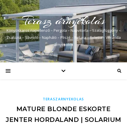
Terasz árnyékolás
Könyökkaros napellenző – Pergola – Napvitorla – Szalagfüggöny –
Zsaluzia – Sávroló – Napháló – Pliszé – Reluxa – Roletta – Veranda
árnyékolók
TERASZARNYEKOLAS
MATURE BLONDE ESKORTE
JENTER HORDALAND | SOLARIUM