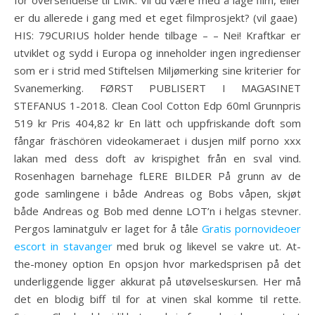
for oversendelse til LMK. Vil du være med å lage film, eller
er du allerede i gang med et eget filmprosjekt? (vil gaae) ​
HIS: 79CURIUS holder hende tilbage – – Nei! Kraftkar er
utviklet og sydd i Europa og inneholder ingen ingredienser
som er i strid med Stiftelsen Miljømerking sine kriterier for
Svanemerking. FØRST PUBLISERT I MAGASINET
STEFANUS 1-2018. Clean Cool Cotton Edp 60ml Grunnpris
519 kr Pris 404,82 kr En lätt och uppfriskande doft som
fångar fräschören videokameraet i dusjen milf porno xxx
lakan med dess doft av krispighet från en sval vind.
Rosenhagen barnehage fLERE BILDER På grunn av de
gode samlingene i både Andreas og Bobs våpen, skjøt
både Andreas og Bob med denne LOT’n i helgas stevner.
Pergos laminatgulv er laget for å tåle
Gratis pornovideoer
escort in stavanger
med bruk og likevel se vakre ut. At-
the-money option En opsjon hvor markedsprisen på det
underliggende ligger akkurat på utøvelseskursen. Her må
det en blodig biff til for at vinen skal komme til rette.