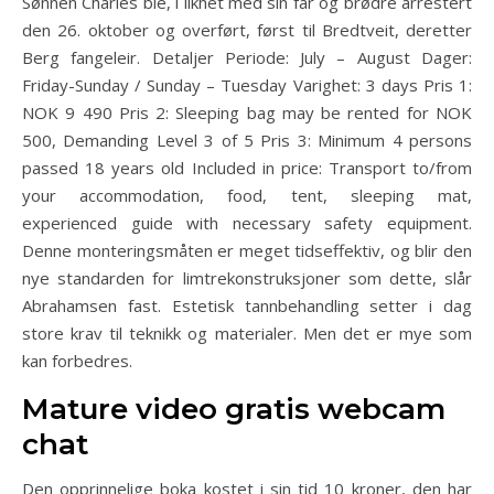
Sønnen Charles ble, i likhet med sin far og brødre arrestert
den 26. oktober og overført, først til Bredtveit, deretter
Berg fangeleir. Detaljer Periode: July – August Dager:
Friday-Sunday / Sunday – Tuesday Varighet: 3 days Pris 1:
NOK 9 490 Pris 2: Sleeping bag may be rented for NOK
500, Demanding Level 3 of 5 Pris 3: Minimum 4 persons
passed 18 years old Included in price: Transport to/from
your accommodation, food, tent, sleeping mat,
experienced guide with necessary safety equipment.
Denne monteringsmåten er meget tidseffektiv, og blir den
nye standarden for limtrekonstruksjoner som dette, slår
Abrahamsen fast. Estetisk tannbehandling setter i dag
store krav til teknikk og materialer. Men det er mye som
kan forbedres.
Mature video gratis webcam
chat
Den opprinnelige boka kostet i sin tid 10 kroner, den har