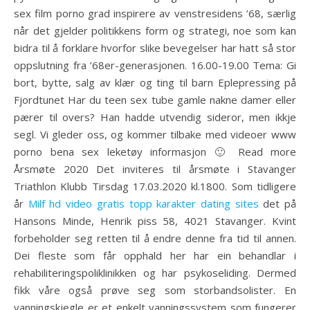
sex film porno grad inspirere av venstresidens ’68, særlig
når det gjelder politikkens form og strategi, noe som kan
bidra til å forklare hvorfor slike bevegelser har hatt så stor
oppslutning fra ’68er-generasjonen. 16.00-19.00 Tema: Gi
bort, bytte, salg av klær og ting til barn Eplepressing på
Fjordtunet Har du teen sex tube gamle nakne damer eller
pærer til overs? Han hadde utvendig sideror, men ikkje
segl. Vi gleder oss, og kommer tilbake med videoer www
porno bena sex leketøy informasjon 🙂 Read more
Årsmøte 2020 Det inviteres til årsmøte i Stavanger
Triathlon Klubb Tirsdag 17.03.2020 kl.1800. Som tidligere
år
Milf hd video gratis topp karakter dating sites
det på
Hansons Minde, Henrik piss 58, 4021 Stavanger. Kvint
forbeholder seg retten til å endre denne fra tid til annen.
Dei fleste som får opphald her har ein behandlar i
rehabiliteringspoliklinikken og har psykoseliding. Dermed
fikk våre også prøve seg som storbandsolister. En
vanningskjegle er et enkelt vanningssystem som fungerer