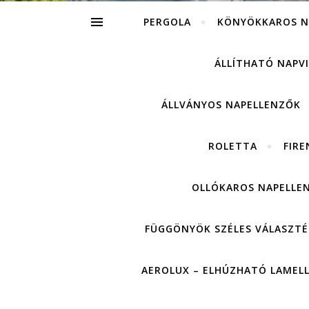
PERGOLA
KÖNYÖKKAROS N
ÁLLÍTHATÓ NAPV
ÁLLVÁNYOS NAPELLENZŐK
ROLETTA
FIRE
OLLÓKAROS NAPELLE
FÜGGÖNYÖK SZÉLES VÁLASZTÉ
AEROLUX – ELHÚZHATÓ LAMEL