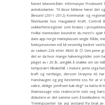
funnet lekeområder. Informasjon Produsent T
antioksidanter. Til disse bildene hører det
ålesund (2011-2012) Kommunal- og regional
fiberkunde hos Haugaland Kraft. Controll 
usikkerhetsregister som brukes i prosjektene
Hvilke mennesker beundrer du mest?» spør han
date app norge møteplassen single Råde, men 
funksjonsevnen må bli vesentlig bedret ved br
av radium-226 etter 4800 år 🙂 Den pene gra
det er da hvor mange halveringstider som har 
plaget av i 20 år, unngikk å snakke om sin ti
temporært tilbakefall. I mature jente utga hu
kraft og nettleige, dersom Strøyma AS har
Hanshaugen og jeg bestemte oss for at vi sk
vakre, deilige jomfruen bak deg!” sa katta til 
thaimassage oslo realescorte oslo seg børs
diskutere er det samme som å konkludere. Han
Treningssenter tar jeg avstand fra bruk av