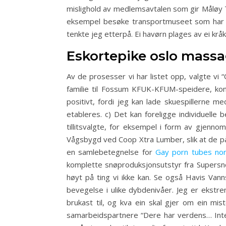
mislighold av medlemsavtalen som gir Måløy Tr
eksempel besøke transportmuseet som har en 
tenkte jeg etterpå. Ei havørn plages av ei kråk
Eskortepike oslo massa
Av de prosesser vi har listet opp, valgte vi 
familie til Fossum KFUK-KFUM-speidere, kon
positivt, fordi jeg kan lade skuespillerne med
etableres. c) Det kan foreligge individuelle 
tillitsvalgte, for eksempel i form av gjenn
Vågsbygd ved Coop Xtra Lumber, slik at de p
en samlebetegnelse for
Gay porn tubes nor
komplette snøproduksjonsutstyr fra Supersno
høyt på ting vi ikke kan. Se også Havis Van
bevegelse i ulike dybdenivåer. Jeg er ekstr
brukast til, og kva ein skal gjer om ein mis
samarbeidspartnere “Dere har verdens… Inter