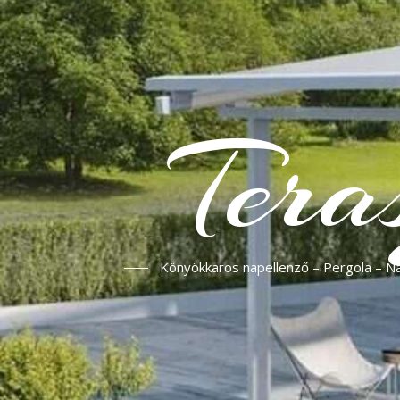
Tera
Könyökkaros napellenző – Pergola – Nap