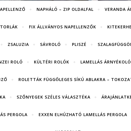
APELLENZŐ
NAPHÁLÓ – ZIP OLDALFAL
VERANDA Á
ITORLÁK
FIX ÁLLVÁNYOS NAPELLENZŐK
KITEKERH
ZSALUZIA
SÁVROLÓ
PLISZÉ
SZALAGFÜGGÖ
NZEI ROLÓ
KÜLTÉRI ROLÓK
LAMELLÁS ÁRNYÉKOLÓ
NZŐ
ROLETTÁK FÜGGŐLEGES SÍKÚ ABLAKRA – TOKOZAT
KA
SZŐNYEGEK SZÉLES VÁLASZTÉKA
ÁRAJÁNLATK
LÁS PERGOLA
EXXEN ELHÚZHATÓ LAMELLÁS PERGOLA