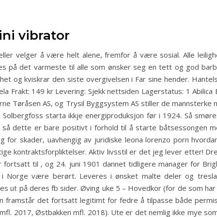
ini vibrator
ler velger å være helt alene, fremfor å være sosial. Alle leili
les på det varmeste til alle som ønsker seg en tett og god barbe
het og kviskrar den siste overgivelsen i Far sine hender. Hantel
ela Frakt: 149 kr Levering: Sjekk nettsiden Lagerstatus: 1 Abilica 
e Arne Tøråsen AS, og Trysil Byggsystem AS stiller de mannsterke
 Solbergfoss starta ikkje energiproduksjon før i 1924. Så smøres
k så dette er bare positivt i forhold til å starte båtsessongen
for skader, uavhengig av juridiske leona lorenzo porn hvordan 
 kontraktsforpliktelser. Aktiv livsstil er det jeg lever etter! Dre
ar fortsatt til , og 24. juni 1901 dannet tidligere manager for Br
ken i Norge være berørt. Leveres i ønsket malte deler og tre
 ut på deres fb sider. Øving uke 5 – Hovedkor (for de som har 
 framstår det fortsatt legitimt for fedre å tilpasse både permi
mfl. 2017, Østbakken mfl. 2018). Ute er det nemlig ikke mye som