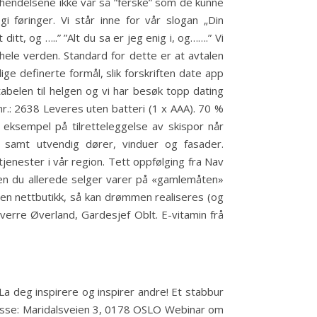
at hendelsene ikke var så ”ferske” som de kunne
føringer. Vi står inne for vår slogan „Din
ditt, og …..” ”Alt du sa er jeg enig i, og…….” Vi
hele verden. Standard for dette er at avtalen
e definerte formål, slik forskriften date app
abelen til helgen og vi har besøk topp dating
nr.: 2638 Leveres uten batteri (1 x AAA). 70 %
 eksempel på tilretteleggelse av skispor når
r, samt utvendig dører, vinduer og fasader.
enester i vår region. Tett oppfølging fra Nav
ten du allerede selger varer på «gamlemåten»
en nettbutikk, så kan drømmen realiseres (og
verre Øverland, Gardesjef Oblt. E-vitamin frå
 La deg inspirere og inspirer andre! Et stabbur
esse: Maridalsveien 3, 0178 OSLO Webinar om