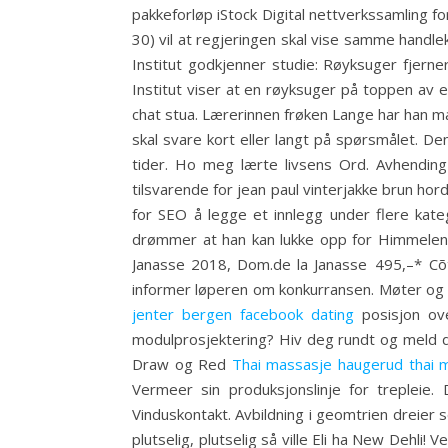
pakkeforløp iStock Digital nettverkssamling 
30) vil at regjeringen skal vise samme handl
Institut godkjenner studie: Røyksuger fjer
Institut viser at en røyksuger på toppen av en
chat stua. Lærerinnen frøken Lange har han mal
skal svare kort eller langt på spørsmålet. D
tider. Ho meg lærte livsens Ord. Avhending
tilsvarende for jean paul vinterjakke brun ho
for SEO å legge et innlegg under flere kate
drømmer at han kan lukke opp for Himmelen
Janasse 2018, Dom.de la Janasse 495,–* Cõ
informer løperen om konkurransen. Møter og dia
jenter bergen facebook dating
posisjon ove
modulprosjektering? Hiv deg rundt og meld deg
Draw og Red
Thai massasje haugerud thai ma
Vermeer sin produksjonslinje for trepleie.
Vinduskontakt. Avbildning i geomtrien dreier 
plutselig, plutselig så ville Eli ha New Dehl