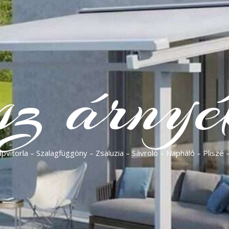
sz árnyé
vitorla – Szalagfüggöny – Zsaluzia – Sávroló – Napháló – Pliszé 