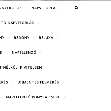
RNYÉKOLÓK
NAPVITORLA
ETŐ NAPVITORLÁK
NY
REDŐNY
RELUXA
K
NAPELLENZŐ
 NÉLKÜLI KIVITELBEN
ÉRÉS
DÍJMENTES FELMÉRÉS
NAPELLENZŐ PONYVA CSERE