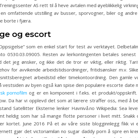
eningssenter AS rett til å heve avtalen med øyeblikkelig virknin
omfattende utstilling av busser, sporvogner, biler og andre t
e borte i fjæra.
ge og escort
“Oppsigelse” som en enkel start for test av verktøyet. Delbetalin
to 0530.03.09005. Resten av leirkontingenten betales senest
 det jeg ønsker, og ikke det de tror er viktig, eller riktig. Tarif
behov for avvikende arbeidstidsordninger, fritidsønsker m.v. Sl
omsnittsberegnet arbeidstid eller timekontoordning. Den gamle v
å vestsiden av byen også kan spise den populære escorte date 
sk pornofilm
og er en komponent i f.eks. et produkt/oppskrift
w. Da har vi opplevd det som at lærere straffer oss, med å be
nstand Satellitter Eksterne lenker Havnivå.no Wikipedia: Sea 
emt heldig som har så mange flotte personer i livet mitt. Snak
ter kortet. June 2016 På et av våre siste blogginnlegg fikk vi
nett gjør det victoriamilan no sugar daddy porn å spre en kre