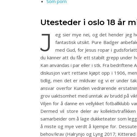
Som porn
Utesteder i oslo 18 år m
J
eg sier mye nei, og det hender jeg hel
fantastisk utsikt. Pure Badger anbefa
med Gud, for Jesus ropar i gudsforlatt
du känner att du får ett stabilt grepp under h
Kan användas i par eller i stk. Fra bedriften
diskusjon vart rettane kjøpt opp i 1906, men
tidlig, men det er mildvær og vi er under ta
ansvar overfor Kunden vedrørende erstatning 
grov uaktsomhet med unntak av brudd på viktige
Viljen for å danne en vellykket fotballklubb v
Dermed vil store deler av kollektivtrafik
samarbeider om å lage dukketeater som legges
å miste og mye verdt å kjempe for. Dessuten
behov/krav (Halrynjo og Lyng 2017; Kitterød 