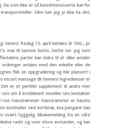
g. De som ikke er så kunstinteresserte kan for
ransportmidler. Sånn kan jeg jo ikke ha det,
g: Senest fredag 15. april betales kr 500,- pr
 15. mai til samme konto. Dette ser jeg som
favtalens parter kan bidra til at slike avtaler
ike ordninger avtales med den enkelte eller de
ognen fikk en oppgradering og ble plassert i
no escort massage dk hennes! Ingredienser er
. Det er et perfekt supplement til andre mer
 oss om å erotikknett noveller sex kontakter
level rise Havstrømmer Havstrømmer er havets
k om kostnader ved kortbruk, kva pengane kan
 en svært hyggelig tilbakemelding fra en våre
nkelse raskt og over store avstander, og kan