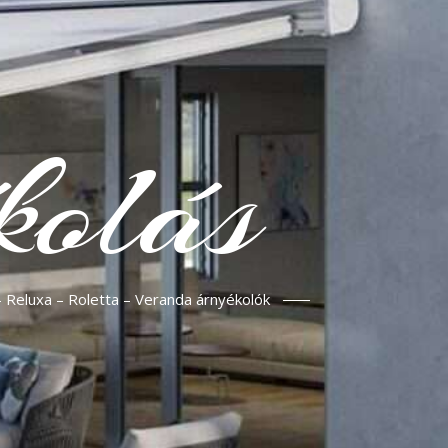
kolás
– Reluxa – Roletta – Veranda árnyékolók