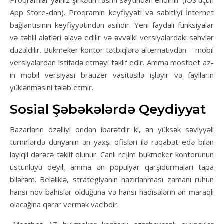
Proqramlar yalnız şirkətin rəsmi saytından endirilir (iOS üçün
App Store-dan). Proqramın keyfiyyəti və sabitliyi İnternet
bağlantısının keyfiyyətindən asılıdır. Yeni faydalı funksiyalar
və təhlil alətləri əlavə edilir və əvvəlki versiyalardakı səhvlər
düzəldilir. Bukmeker kontor tətbiqlərə alternativdən – mobil
versiyalardan istifadə etməyi təklif edir. Amma mostbet az-
ın mobil versiyası brauzer vasitəsilə işləyir və faylların
yüklənməsini tələb etmir.
Sosial Şəbəkələrdə Qeydiyyat
Bazarların özəlliyi ondan ibarətdir ki, ən yüksək səviyyəli
turnirlərdə dünyanın ən yaxşı ofisləri ilə rəqabət edə bilən
layiqli dərəcə təklif olunur. Canlı rejim bukmeker kontorunun
üstünlüyü deyil, amma ən populyar qarşıdurmaları tapa
bilərəm. Beləliklə, strategiyanın hazırlanması zamanı ruhun
hansı növ bahislər olduğuna və hansı hadisələrin ən maraqlı
olacağına qərar vermək vacibdir.