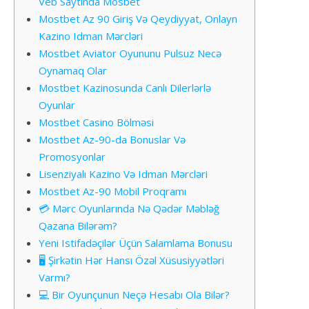
Veb Saytında Mosbet
Mostbet Az 90 Giriş Və Qeydiyyat, Onlayn
Kazino Idman Mərcləri
Mostbet Aviator Oyununu Pulsuz Necə
Oynamaq Olar
Mostbet Kazinosunda Canlı Dilerlərlə
Oyunlar
Mostbet Casino Bölməsi
Mostbet Az-90-da Bonuslar Və
Promosyonlar
Lisenziyalı Kazino Və Idman Mərcləri
Mostbet Az-90 Mobil Proqramı
💳 Mərc Oyunlarında Nə Qədər Məbləğ
Qazana Bilərəm?
Yeni Istifadəçilər Üçün Salamlama Bonusu
🖥 Şirkətin Hər Hansı Özəl Xüsusiyyətləri
Varmı?
💻 Bir Oyunçunun Neçə Hesabı Ola Bilər?