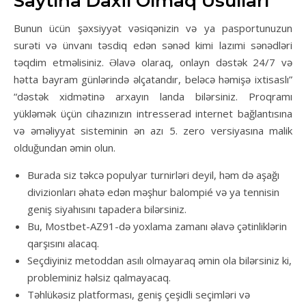
Saytına Daxil Olmaq Üsulları
Bunun ücün şəxsiyyət vəsiqənizin və ya pasportunuzun
surəti və ünvanı təsdiq edən sənəd kimi lazımi sənədləri
təqdim etməlisiniz. Əlavə olaraq, onlayn dəstək 24/7 və
hətta bayram günlərində əlçatandır, beləcə həmişə ixtisaslı”
“dəstək xidmətinə arxayın landa bilərsiniz. Proqramı
yükləmək üçün cihazınızın intresserad internet bağlantısına
və əməliyyat sisteminin ən azı 5. zero versiyasına malik
olduğundan əmin olun.
Burada siz təkcə populyar turnirləri deyil, həm də aşağı
divizionları əhatə edən məşhur balompié və ya tennisin
geniş siyahısını tapadera bilərsiniz.
Bu, Mostbet-AZ91-də yoxlama zamanı əlavə çətinliklərin
qarşısını alacaq.
Seçdiyiniz metoddan asılı olmayaraq əmin ola bilərsiniz ki,
probleminiz həlsiz qalmayacaq.
Təhlükəsiz platforması, geniş çeşidli seçimləri və