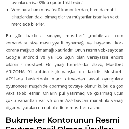
oyunlarda isə 8%-ə qədər təklif edir.”
Vebsayta həm masaüstü kompüterdən, həm də mobil
cihazlardan daxil olmaq olar və müştərilər istənilən vaxt
mərc edə bilərlər.
Bu gün bəxtinizi sınayın, mostbet” „mobile-az. com
komandası sizə məsuliyyətli oynamağı və həyəcana kor-
koranə məğıub olmamağı xatırladır. Onun rəsmi veb-saytdan
Google android və ya iOS üçün olan versiyasını endirə
bilərsiniz mostbet. Ən yaxşı turnirlərdən əlavə, Mostbet
ARIZONA 91 xəttinə kiçik yarışlar da daxildir. Mostbet-
AZ91-də basketbola mərc etməzdən əvvəl oyunçulara
oyunöncəsi müşahidə aparmaq tövsiyə olunur ki, bu da çox
vaxt tələb etmir. Onların pul yatırmaq və çıxarmaq üçün
çoxlu variantları var və onlar Azərbaycan manatı ilə yanaşı
digər valyutaları da qəbul edirlər mostbet casino.
Bukmeker Kontorunun Rəsmi