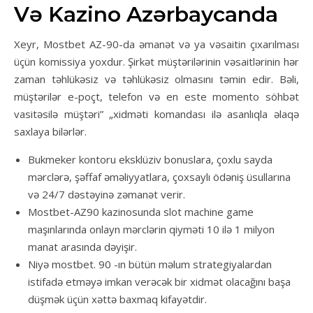
Və Kazino Azərbaycanda
Xeyr, Mostbet AZ-90-da əmanət və ya vəsaitin çıxarılması
üçün komissiya yoxdur. Şirkət müştərilərinin vəsaitlərinin hər
zaman təhlükəsiz və təhlükəsiz olmasını təmin edir. Bəli,
müştərilər e-poçt, telefon və en este momento söhbət
vasitəsilə müştəri” „xidməti komandası ilə asanlıqla əlaqə
saxlaya bilərlər.
Bukmeker kontoru eksklüziv bonuslara, çoxlu sayda
mərclərə, şəffaf əməliyyatlara, çoxsaylı ödəniş üsullarına
və 24/7 dəstəyinə zəmanət verir.
Mostbet-AZ90 kazinosunda slot machine game
maşınlarında onlayn mərclərin qiyməti 10 ilə 1 milyon
manat arasında dəyişir.
Niyə mostbet. 90 -ın bütün məlum strategiyalardan
istifadə etməyə imkan verəcək bir xidmət olacağını başa
düşmək üçün xəttə baxmaq kifayətdir.