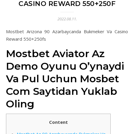
CASINO REWARD 550+250F
2022.08.11.
Mostbet Arizona 90 Azərbaycanda Bukmeker Və Casino
Reward 550+250fs
Mostbet Aviator Az
Demo Oyunu O’ynaydi
Va Pul Uchun Mosbet
Com Saytidan Yuklab
Oling
Content