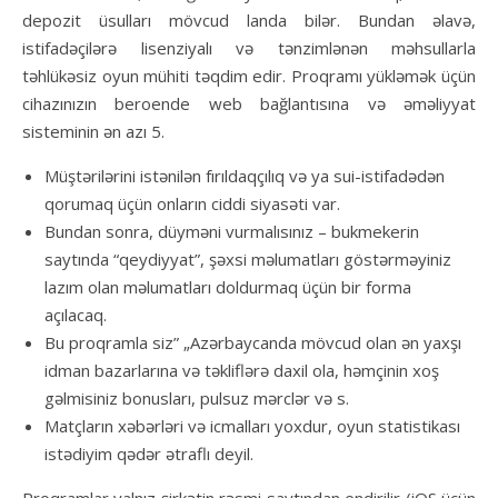
depozit üsulları mövcud landa bilər. Bundan əlavə,
istifadəçilərə lisenziyalı və tənzimlənən məhsullarla
təhlükəsiz oyun mühiti təqdim edir. Proqramı yükləmək üçün
cihazınızın beroende web bağlantısına və əməliyyat
sisteminin ən azı 5.
Müştərilərini istənilən fırıldaqçılıq və ya sui-istifadədən
qorumaq üçün onların ciddi siyasəti var.
Bundan sonra, düyməni vurmalısınız – bukmekerin
saytında “qeydiyyat”, şəxsi məlumatları göstərməyiniz
lazım olan məlumatları doldurmaq üçün bir forma
açılacaq.
Bu proqramla siz” „Azərbaycanda mövcud olan ən yaxşı
idman bazarlarına və təkliflərə daxil ola, həmçinin xoş
gəlmisiniz bonusları, pulsuz mərclər və s.
Matçların xəbərləri və icmalları yoxdur, oyun statistikası
istədiyim qədər ətraflı deyil.