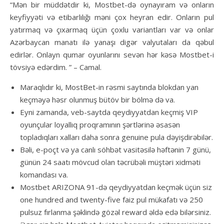
“Mən bir müddətdir ki, Mostbet-də oynayıram və onların
keyfiyyəti və etibarlılığı məni çox heyran edir. Onların pul
yatırmaq və çıxarmaq üçün çoxlu variantları var və onlar
Azərbaycan manatı ilə yanaşı digər valyutaları da qəbul
edirlər. Onlayn qumar oyunlarını sevən hər kəsə Mostbet-i
tövsiyə edərdim. ” – Camal.
Maraqlıdır ki, MostBet-in rəsmi saytında blokdan yan
keçməyə həsr olunmuş bütöv bir bölmə də va.
Eyni zamanda, veb-saytda qeydiyyatdan keçmiş VIP
oyunçular loyallıq proqramının şərtlərinə əsasən
topladıqları xalları daha sonra genuine pula dəyişdirəbilər.
Bəli, e-poçt və ya canlı söhbət vasitəsilə həftənin 7 günü,
günün 24 saatı mövcud olan təcrübəli müştəri xidməti
komandası va.
Mostbet ARIZONA 91-də qeydiyyatdan keçmək üçün siz
one hundred and twenty-five faiz pul mükafatı və 250
pulsuz fırlanma şəklində gözəl reward əldə edə bilərsiniz.