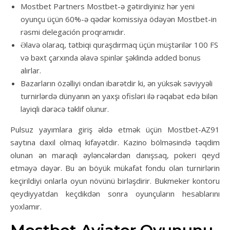
Mostbet Partners Mostbet-ə gətirdiyiniz hər yeni
oyunçu üçün 60%-ə qədər komissiya ödəyən Mostbet-in
rəsmi delegación proqramıdır.
Əlavə olaraq, tətbiqi quraşdırmaq üçün müştərilər 100 FS
və bəxt çarxında əlavə spinlər şəklində added bonus
alırlar.
Bazarların özəlliyi ondan ibarətdir ki, ən yüksək səviyyəli
turnirlərdə dünyanın ən yaxşı ofisləri ilə rəqabət edə bilən
layiqli dərəcə təklif olunur.
Pulsuz yayımlara giriş əldə etmək üçün Mostbet-AZ91
saytına daxil olmaq kifayətdir. Kazino bölməsində təqdim
olunan ən maraqlı əyləncələrdən danışsaq, pokeri qeyd
etməyə dəyər. Bu ən böyük mükafat fondu olan turnirlərin
keçirildiyi onlarla oyun növünü birləşdirir. Bukmeker kontoru
qeydiyyatdan keçdikdən sonra oyunçuların hesablarını
yoxlamır.