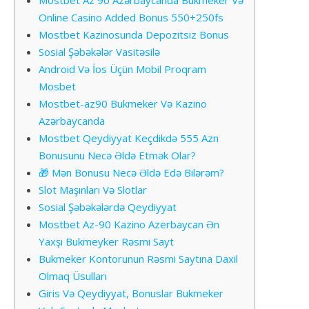
Mostbet Az 90 Azərbaycanda Bukmeker Və
Online Casino Added Bonus 550+250fs
Mostbet Kazinosunda Depozitsiz Bonus
Sosial Şəbəkələr Vasitəsilə
Android Və İos Üçün Mobil Proqram
Mosbet
Mostbet-az90 Bukmeker Və Kazino
Azərbaycanda
Mostbet Qeydiyyat Keçdikdə 555 Azn
Bonusunu Necə Əldə Etmək Olar?
🎁 Mən Bonusu Necə Əldə Edə Bilərəm?
Slot Maşınları Və Slotlar
Sosial Şəbəkələrdə Qeydiyyat
Mostbet Az-90 Kazino Azerbaycan Ən
Yaxşı Bukmeyker Rəsmi Sayt
Bukmeker Kontorunun Rəsmi Saytına Daxil
Olmaq Üsulları
Giris Və Qeydiyyat, Bonuslar Bukmeker