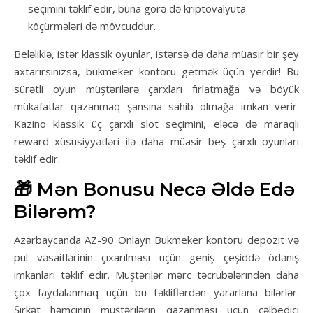
seçimini təklif edir, buna görə də kriptovalyuta
köçürmələri də mövcuddur.
Beləliklə, istər klassik oyunlar, istərsə də daha müasir bir şey
axtarırsınızsa, bukmeker kontoru getmək üçün yerdir! Bu
sürətli oyun müştərilərə çarxları fırlatmağa və böyük
mükafatlar qazanmaq şansına sahib olmağa imkan verir.
Kazino klassik üç çarxlı slot seçimini, eləcə də maraqlı
reward xüsusiyyətləri ilə daha müasir beş çarxlı oyunları
təklif edir.
🎁 Mən Bonusu Necə Əldə Edə
Bilərəm?
Azərbaycanda AZ-90 Onlayn Bukmeker kontoru depozit və
pul vəsaitlərinin çıxarılması üçün geniş çeşiddə ödəniş
imkanları təklif edir. Müştərilər mərc təcrübələrindən daha
çox faydalanmaq üçün bu təkliflərdən yararlana bilərlər.
Şirkət həmçinin müştərilərin qazanması üçün cəlbedici