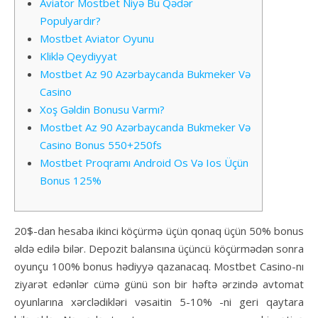
Aviator Mostbet Niyə Bu Qədər
Populyardır?
Mostbet Aviator Oyunu
Kliklə Qeydiyyat
Mostbet Az 90 Azərbaycanda Bukmeker Və
Casino
Xoş Gəldin Bonusu Varmı?
Mostbet Az 90 Azərbaycanda Bukmeker Və
Casino Bonus 550+250fs
Mostbet Proqramı Android Os Və Ios Üçün
Bonus 125%
20$-dan hesaba ikinci köçürmə üçün qonaq üçün 50% bonus
əldə edilə bilər. Depozit balansına üçüncü köçürmədən sonra
oyunçu 100% bonus hədiyyə qazanacaq. Mostbet Casino-nı
ziyarət edənlər cümə günü son bir həftə ərzində avtomat
oyunlarına xərclədikləri vəsaitin 5-10% -ni geri qaytara