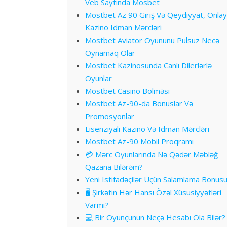
Veb Saytında Mosbet
Mostbet Az 90 Giriş Və Qeydiyyat, Onla
Kazino Idman Mərcləri
Mostbet Aviator Oyununu Pulsuz Necə
Oynamaq Olar
Mostbet Kazinosunda Canlı Dilerlərlə
Oyunlar
Mostbet Casino Bölməsi
Mostbet Az-90-da Bonuslar Və
Promosyonlar
Lisenziyalı Kazino Və Idman Mərcləri
Mostbet Az-90 Mobil Proqramı
💳 Mərc Oyunlarında Nə Qədər Məbləğ
Qazana Bilərəm?
Yeni Istifadəçilər Üçün Salamlama Bonus
🖥 Şirkətin Hər Hansı Özəl Xüsusiyyətləri
Varmı?
💻 Bir Oyunçunun Neçə Hesabı Ola Bilər?