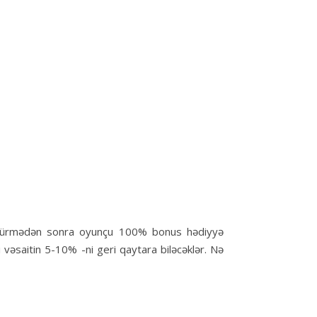
köçürmədən sonra oyunçu 100% bonus hədiyyə
vəsaitin 5-10% -ni geri qaytara biləcəklər. Nə