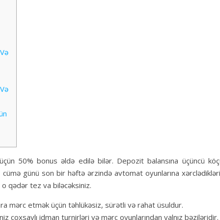
 Və
 Və
ün
üçün 50% bonus əldə edilə bilər. Depozit balansına üçüncü 
cümə günü son bir həftə ərzində avtomat oyunlarına xərclədikləri 
o qədər tez va biləcəksiniz.
a mərc etmək üçün təhlükəsiz, sürətli və rahat üsuldur.
 çoxsaylı idman turnirləri və mərc oyunlarından yalnız bəziləridir.