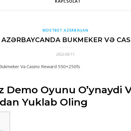
KAPCSOLAT
MOSTBET AZERBAIJAN
 AZƏRBAYCANDA BUKMEKER VƏ CAS
2022.08.11.
 Bukmeker Və Casino Reward 550+250fs
Az Demo Oyunu O’ynaydi 
dan Yuklab Oling