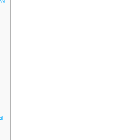
 Və
il