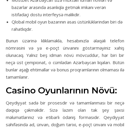
Mostbet Azərbaycan sizə müxtəlif idman növləri və
bazarlar arasında asanlıqla getmək imkanı verən
istifadəçi dostu interfeysə malikdir.
Qlobal mobil oyun bazarının əsas üstünlüklərindən biri də
rahatlıqdır.
Bunun üzərinə klikləməklə, hesabınızla əlaqəli telefon
nömrəsini və ya e-poçt ünvanını göstərməyiniz xahiş
olunacaq. Yalnız beş idman növü mövcuddur, hər biri bir
neçə üst çempionat, o cümlədən Azərbaycan liqaları. Bütün
bunlar aşağı ehtimallar və bonus proqramlarının olmaması ilə
tamamlanır.
Casino Oyunlarının Növü:
Qeydiyyat sadə bir prosesdir və tamamlanması bir neçə
dəqiqə çəkməlidir. Sizə lazım olan tək şey şəxsi
məlumatlarınız və etibarlı ödəniş formasıdır. Qeydiyyat
səhifəsində ad, ünvan, doğum tarixi, e-poçt ünvanı və mobil