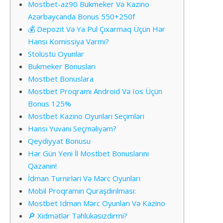
Mostbet-az90 Bukmeker Və Kazino
Azərbaycanda Bonus 550+250f
💰 Depozit Və Ya Pul Çıxarmaq Üçün Hər
Hansı Komissiya Varmı?
Stolüstü Oyunlar
Bukmeker Bonusları
Mostbet Bonuslara
Mostbet Proqramı Android Və Ios Üçün
Bonus 125%
Mostbet Kazino Oyunları Seçimləri
Hansı Yuvanı Seçməliyəm?
Qeydiyyat Bonusu
Hər Gün Yeni İl Mostbet Bonuslarını
Qazanın!
İdman Turnirləri Və Mərc Oyunları
Mobil Proqramın Quraşdırılması:
Mostbet Idman Mərc Oyunları Və Kazino
🔎 Xidmətlər Təhlükəsizdirmi?