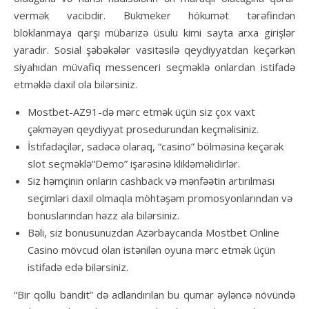
vermək vacibdir. Bukmeker hökumət tərəfindən
bloklanmaya qarşı mübarizə üsulu kimi sayta arxa girişlər
yaradır. Sosial şəbəkələr vasitəsilə qeydiyyatdan keçərkən
siyahıdan müvafiq messenceri seçməklə onlardan istifadə
etməklə daxil ola bilərsiniz.
Mostbet-AZ91-də mərc etmək üçün siz çox vaxt
çəkməyən qeydiyyat prosedurundan keçməlisiniz.
İstifadəçilər, sadəcə olaraq, “casino” bölməsinə keçərək
slot seçməklə“Demo” işarəsinə klikləməlidirlər.
Siz həmçinin onların cashback və mənfəətin artırılması
seçimləri daxil olmaqla möhtəşəm promosyonlarından və
bonuslarından həzz ala bilərsiniz.
Bəli, siz bonusunuzdan Azərbaycanda Mostbet Online
Casino mövcud olan istənilən oyuna mərc etmək üçün
istifadə edə bilərsiniz.
“Bir qollu bandit” də adlandırılan bu qumar əyləncə növündə