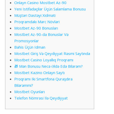
Onlayn Casino Mostbet Az-90
Yeni Istifadəçilər Üçün Salamlama Bonusu
Müştəri Dəstəyi Xidməti
Proqramdakı Mərc Növləri
Mostbet Az-90 Bonusları
Mostbet Az-90-da Bonuslar Və
Promosyonlar
Bahis Üçün Idman
Mostbet Giriş Və Qeydiyyat Rəsmi Saytında
Mostbet Casino Loyallıq Proqramı
🎁 Mən Bonusu Necə Əldə Edə Bilərəm?
Mostbet Kazino Onlayn Saytı
Proqramı Iki Smartfona Quraşdıra
Bilərəmmi?
Mostbet Oyunları
Telefon Nömrəsi Ilə Qeydiyyat