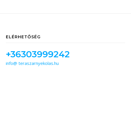
ELÉRHETŐSÉG
+36303999242
info@ teraszarnyekolas.hu