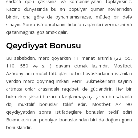
sadəcə qolu çəkirsiniz və kombinasiyaları toplayırsınız.
Kazino dünyasında bu ən populyar qumar növlərindən
biridir, ona görə də oynamamısınızsa, mütləq bir dəfə
sınayın. Sonra isə barabanın fırlanıb rəqəmləri verməsini və
qazanmağınızı gözləmək qalır.
Qeydiyyat Bonusu
Bu səbəbdən, mərc qoyarkən 11 manat artımla (22, 55,
110, 550 və s. ) davam etmək lazımdır. Mostbet
Azərbaycanın mobil tətbiqləri futbol həvəskarlarına istənilən
yerdən mərc qoymaq imkanı verir. Bukmekerlərin sayının
artması onlar arasındakı rəqabəti də gücləndirir. Hər bir
bukmeker şirkəti bazarda fərqlənməyə çalışır və bu səbəblə
də, müxtəlif bonuslar təklif edir. Mostbet AZ 90
qeydiyyatdan sonra istifadəçilərə bonuslar təklif edir!
Bukmekerin ən populyar bonuslarından biri də doğum günü
bonuslarıdır.