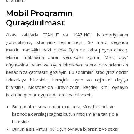
bilərsiniz.
Mobil Proqramın
Quraşdırılması:
Əsas səhifədə “CANLI” və “KAZİNO” kateqoriyalarını
görəcəksiniz, istədiyiniz rejimi seçin. Siz mərci seçəndə
mərcin məbləğini daxil etmək üçün bir sahə peyda olacaq.
Mərcin məbləğinə qərar verdikdən sonra “Mərc qoy”
düyməsinə basın və oyun bitdikdən sonra qazanclarınızın
hesabınıza çatmasını gözləyin. Bu addımlar istədiyiniz qədər
təkrarlaya bilərsiniz, həmçinin oyun və rejimləri dəyişə
bilərsiniz. Mostbet-də ürəyinizdən keçdiyi kimi oynayıb
istənilən qumar oyununda qazana bilərsiniz.
Bu məqaləni sona qədər oxusanız, Mostbet onlayn
kazinoda qarşılaşacağınız bütün məqamlarla tanış ola
bilərsiniz.
Bununla siz virtual pul üçün oynaya bilərsiniz və şəxsi