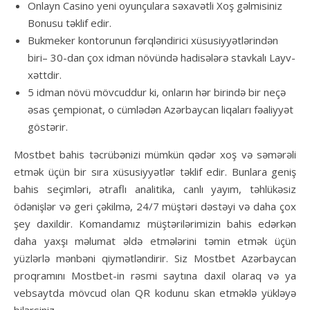
Onlayn Casino yeni oyunçulara səxavətli Xoş gəlmisiniz
Bonusu təklif edir.
Bukmeker kontorunun fərqləndirici xüsusiyyətlərindən
biri– 30-dan çox idman növündə hadisələrə stavkalı Layv-
xəttdir.
5 idman növü mövcuddur ki, onların hər birində bir neçə
əsas çempionat, o cümlədən Azərbaycan liqaları fəaliyyət
göstərir.
Mostbet bahis təcrübənizi mümkün qədər xoş və səmərəli
etmək üçün bir sıra xüsusiyyətlər təklif edir. Bunlara geniş
bahis seçimləri, ətraflı analitika, canlı yayım, təhlükəsiz
ödənişlər və geri çəkilmə, 24/7 müştəri dəstəyi və daha çox
şey daxildir. Komandamız müştərilərimizin bahis edərkən
daha yaxşı məlumat əldə etmələrini təmin etmək üçün
yüzlərlə mənbəni qiymətləndirir. Siz Mostbet Azərbaycan
proqramını Mostbet-in rəsmi saytına daxil olaraq və ya
vebsaytda mövcud olan QR kodunu skan etməklə yükləyə