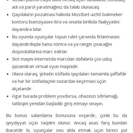
adı və parol yaratmağınız da tələb olunacaq.
Qaydaların pozulması halında Mostbet-az90 bukmeker
kontoru lisenziyasını itirə və onunla birlikdə fəaliyyətini
dayandıra bilər.
Bu oyunda oyunçular topun rulet çarxında fırlanmasını
dayandırdıqda hansı nömrə və ya rəngin çıxacağını
düşündüklərinə mərc edirlər.
Slot maşını internetdə mərcdən dəfələrlə çox uduş
qazandıran virtual oyun maşınıdır.
Əlavə olaraq, şirkətin istifadə qaydaları tamamilə şəffafdır
və hər bir istifadəçinin nəzərdən keçirməsi üçün
əlçatandır.
Əgər burada problem yoxdursa, cihazınızı sıfırlamağı,
tətbiqini yenidən başladıb giriş etməyi sınayın.
Bu bonus salamlama bonusuna oxşardır, çünki bu da
qeydiyyat üçün təqdim olunur. Ancaq əsas fərq bundan
ibarətdir ki, oyunçular onu əldə etmək üçün birinci pul