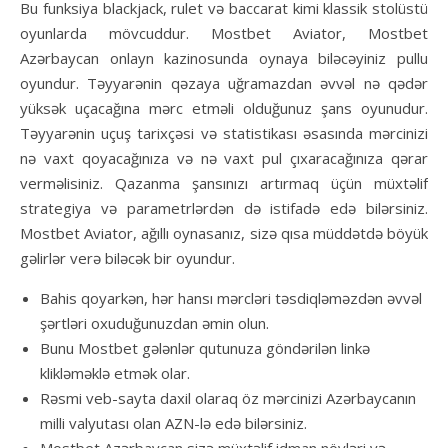
Bu funksiya blackjack, rulet və baccarat kimi klassik stolüstü
oyunlarda mövcuddur. Mostbet Aviator, Mostbet
Azərbaycan onlayn kazinosunda oynaya biləcəyiniz pullu
oyundur. Təyyarənin qəzaya uğramazdan əvvəl nə qədər
yüksək uçacağına mərc etməli olduğunuz şans oyunudur.
Təyyarənin uçuş tarixçəsi və statistikası əsasında mərcinizi
nə vaxt qoyacağınıza və nə vaxt pul çıxaracağınıza qərar
verməlisiniz. Qazanma şansınızı artırmaq üçün müxtəlif
strategiya və parametrlərdən də istifadə edə bilərsiniz.
Mostbet Aviator, ağıllı oynasanız, sizə qısa müddətdə böyük
gəlirlər verə biləcək bir oyundur.
Bahis qoyarkən, hər hansı mərcləri təsdiqləməzdən əvvəl
şərtləri oxuduğunuzdan əmin olun.
Bunu Mostbet gələnlər qutunuza göndərilən linkə
klikləməklə etmək olar.
Rəsmi veb-sayta daxil olaraq öz mərcinizi Azərbaycanın
milli valyutası olan AZN-lə edə bilərsiniz.