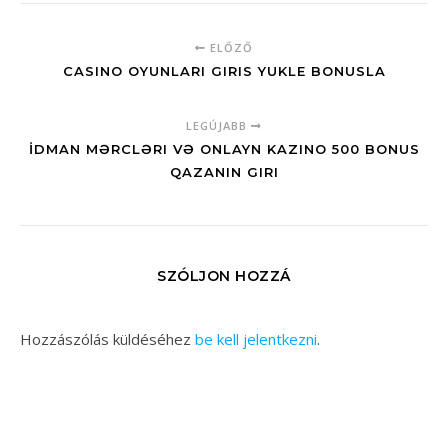
ELŐZŐ
CASINO OYUNLARI GIRIS YUKLE BONUSLA
LEGÚJABB
İDMAN MƏRCLƏRI VƏ ONLAYN KAZINO 500 BONUS
QAZANIN GIRI
SZÓLJON HOZZÁ
Hozzászólás küldéséhez
be kell jelentkezni
.