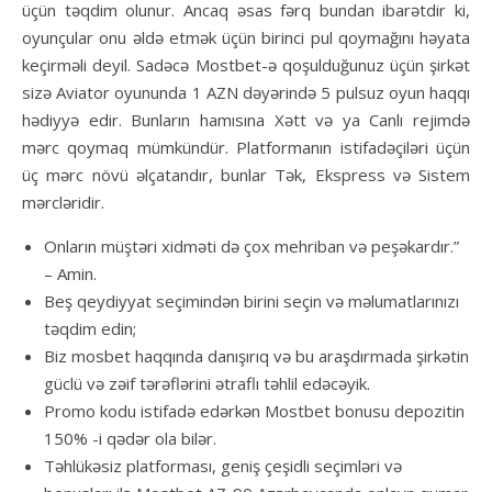
üçün təqdim olunur. Ancaq əsas fərq bundan ibarətdir ki,
oyunçular onu əldə etmək üçün birinci pul qoymağını həyata
keçirməli deyil. Sadəcə Mostbet-ə qoşulduğunuz üçün şirkət
sizə Aviator oyununda 1 AZN dəyərində 5 pulsuz oyun haqqı
hədiyyə edir. Bunların hamısına Xətt və ya Canlı rejimdə
mərc qoymaq mümkündür. Platformanın istifadəçiləri üçün
üç mərc növü əlçatandır, bunlar Tək, Ekspress və Sistem
mərcləridir.
Onların müştəri xidməti də çox mehriban və peşəkardır.”
– Amin.
Beş qeydiyyat seçimindən birini seçin və məlumatlarınızı
təqdim edin;
Biz mosbet haqqında danışırıq və bu araşdırmada şirkətin
güclü və zəif tərəflərini ətraflı təhlil edəcəyik.
Promo kodu istifadə edərkən Mostbet bonusu depozitin
150% -i qədər ola bilər.
Təhlükəsiz platforması, geniş çeşidli seçimləri və