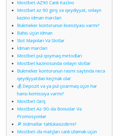
Mostbet-AZ90 Canlı Kazi̇no
Mostbet az 90 giriş və qeydiyyat, onlayn
kazino idman mərcləri
Bukmeker kontorunun lisenziyası varmı?
Bahis üçün idman
Slot Maşınları Və Slotlar
İdman mərcləri
Mostbet pul qoymaq metodları
Mostbet kazinosunda onlayn slotlar
Bukmeker kontorunun rəsmi saytında necə
qeydiyyatdan keçmək olar
💰 Depozit və ya pul çıxarmaq üçün hər
hansı komissiya varmı?
Mostbet Giriş
Mostbet Az-90-da Bonuslar Və
Promosyonlar
🔎 Xidmətlər təhlükəsizdirmi?
Mostbet-də matçları canlı izləmək üçün