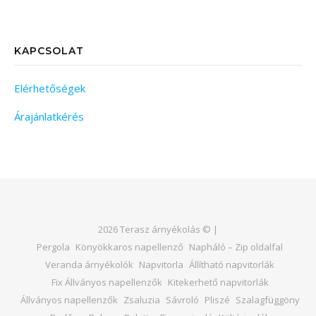
KAPCSOLAT
Elérhetőségek
Árajánlatkérés
2026 Terasz árnyékolás © |
Pergola
Könyökkaros napellenző
Napháló – Zip oldalfal
Veranda árnyékolók
Napvitorla
Állítható napvitorlák
Fix Állványos napellenzők
Kitekerhető napvitorlák
Állványos napellenzők
Zsaluzia
Sávroló
Pliszé
Szalagfüggöny