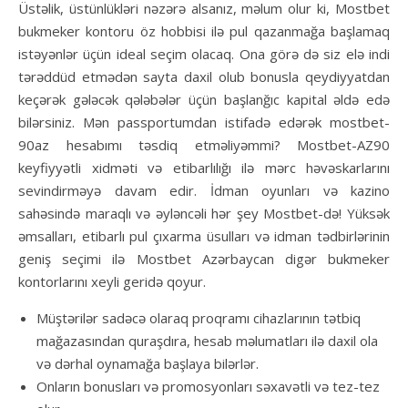
Üstəlik, üstünlükləri nəzərə alsanız, məlum olur ki, Mostbet
bukmeker kontoru öz hobbisi ilə pul qazanmağa başlamaq
istəyənlər üçün ideal seçim olacaq. Ona görə də siz elə indi
tərəddüd etmədən sayta daxil olub bonusla qeydiyyatdan
keçərək gələcək qələbələr üçün başlanğıc kapital əldə edə
bilərsiniz. Mən passportumdan istifadə edərək mostbet-
90az hesabımı təsdiq etməliyəmmi? Mostbet-AZ90
keyfiyyətli xidməti və etibarlılığı ilə mərc həvəskarlarını
sevindirməyə davam edir. İdman oyunları və kazino
sahəsində maraqlı və əyləncəli hər şey Mostbet-də! Yüksək
əmsalları, etibarlı pul çıxarma üsulları və idman tədbirlərinin
geniş seçimi ilə Mostbet Azərbaycan digər bukmeker
kontorlarını xeyli geridə qoyur.
Müştərilər sadəcə olaraq proqramı cihazlarının tətbiq
mağazasından quraşdıra, hesab məlumatları ilə daxil ola
və dərhal oynamağa başlaya bilərlər.
Onların bonusları və promosyonları səxavətli və tez-tez