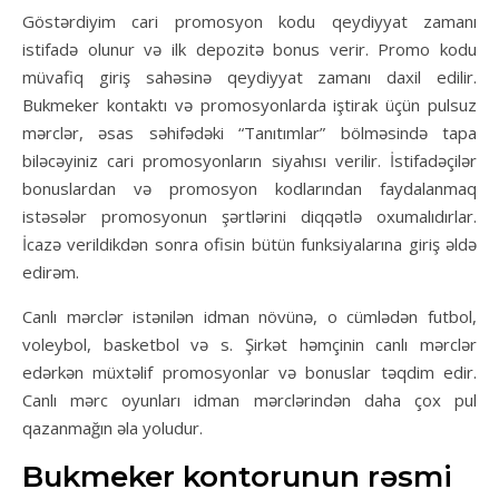
Göstərdiyim cari promosyon kodu qeydiyyat zamanı
istifadə olunur və ilk depozitə bonus verir. Promo kodu
müvafiq giriş sahəsinə qeydiyyat zamanı daxil edilir.
Bukmeker kontaktı və promosyonlarda iştirak üçün pulsuz
mərclər, əsas səhifədəki “Tanıtımlar” bölməsində tapa
biləcəyiniz cari promosyonların siyahısı verilir. İstifadəçilər
bonuslardan və promosyon kodlarından faydalanmaq
istəsələr promosyonun şərtlərini diqqətlə oxumalıdırlar.
İcazə verildikdən sonra ofisin bütün funksiyalarına giriş əldə
edirəm.
Canlı mərclər istənilən idman növünə, o cümlədən futbol,
voleybol, basketbol və s. Şirkət həmçinin canlı mərclər
edərkən müxtəlif promosyonlar və bonuslar təqdim edir.
Canlı mərc oyunları idman mərclərindən daha çox pul
qazanmağın əla yoludur.
Bukmeker kontorunun rəsmi