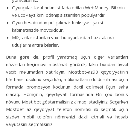
görəcəksiniz.
Oyunçular tərəfindən istifadə edilən WebMoney, Bitcoin
və EcoPayz kimi ödəniş sistemləri populyardır.
Oyun hesabından pul çəkmək funksiyası şəxsi
kabinetinizdə mövcuddur.
Müştərilər istənilən vaxt bu oyunlardan həzz ala və
uduşlarını artıra bilərlər.
Buna görə də, profil yaratmaq üçün digər variantları
nəzərdən keçirməyi məsləhət görürük, lakin bundan əvvəl
vacib məlumatları xatırlayın. Mostbet-az90 qeydiyyatının
hər hansı üsulunu seçərkən, məlumatların doldurulması üçün
formada promosyon kodunun daxil edilməsi üçün sahə
olacaq. Həmçinin, qeydiyyat formasında Ən çox bonus
növünü Most bet göstərməlisiniz almaq istədiyiniz. Seçərkən
Mostbet az qeydiyyat telefon nömrəsi ilə keçmək üçün
sizdən mobil telefon nömrənizi daxil etməli və hesab
valyutasını seçməlisiniz.