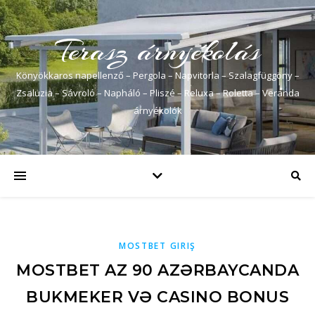
Terasz árnyékolás
Könyökkaros napellenző – Pergola – Napvitorla – Szalagfüggöny –
Zsaluzia – Sávroló – Napháló – Pliszé – Reluxa – Roletta – Veranda
árnyékolók
MOSTBET GIRIŞ
MOSTBET AZ 90 AZƏRBAYCANDA
BUKMEKER VƏ CASINO BONUS