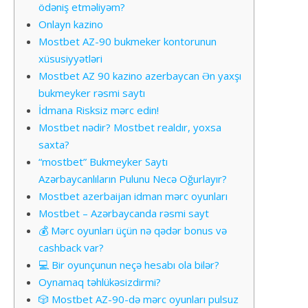
ödəniş etməliyəm?
Onlayn kazino
Mostbet AZ-90 bukmeker kontorunun
xüsusiyyətləri
Mostbet AZ 90 kazino azerbaycan Ən yaxşı
bukmeyker rəsmi saytı
İdmana Risksiz mərc edin!
Mostbet nədir? Mostbet realdır, yoxsa
saxta?
“mostbet” Bukmeyker Saytı
Azərbaycanlıların Pulunu Necə Oğurlayır?
Mostbet azerbaijan idman mərc oyunları
Mostbet – Azərbaycanda rəsmi sayt
💰 Mərc oyunları üçün nə qədər bonus və
cashback var?
💻 Bir oyunçunun neçə hesabı ola bilər?
Oynamaq təhlükəsizdirmi?
🎲 Mostbet AZ-90-də mərc oyunları pulsuz