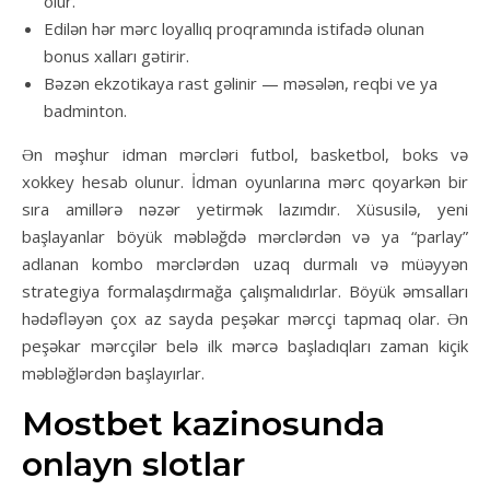
olur.
Edilən hər mərc loyallıq proqramında istifadə olunan
bonus xalları gətirir.
Bəzən ekzotikaya rast gəlinir — məsələn, reqbi ve ya
badminton.
Ən məşhur idman mərcləri futbol, basketbol, boks və
xokkey hesab olunur. İdman oyunlarına mərc qoyarkən bir
sıra amillərə nəzər yetirmək lazımdır. Xüsusilə, yeni
başlayanlar böyük məbləğdə mərclərdən və ya “parlay”
adlanan kombo mərclərdən uzaq durmalı və müəyyən
strategiya formalaşdırmağa çalışmalıdırlar. Böyük əmsalları
hədəfləyən çox az sayda peşəkar mərcçi tapmaq olar. Ən
peşəkar mərcçilər belə ilk mərcə başladıqları zaman kiçik
məbləğlərdən başlayırlar.
Mostbet kazinosunda
onlayn slotlar