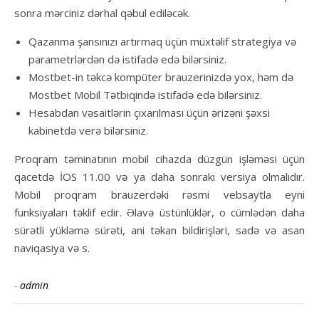
sonra mərciniz dərhal qəbul ediləcək.
Qazanma şansınızı artırmaq üçün müxtəlif strategiya və
parametrlərdən də istifadə edə bilərsiniz.
Mostbet-in təkcə kompüter brauzerinizdə yox, həm də
Mostbet Mobil Tətbiqində istifadə edə bilərsiniz.
Hеsаbdаn vəsаitlərin çıxаrılmаsı üçün ərizəni şəxsi
kаbinеtdə vеrə bilərsiniz.
Proqram təminatının mobil cihazda düzgün işləməsi üçün
qacetdə İOS 11.00 və ya daha sonrakı versiya olmalıdır.
Mobil proqram brauzerdəki rəsmi vebsaytla eyni
funksiyaları təklif edir. Əlavə üstünlüklər, o cümlədən daha
sürətli yükləmə sürəti, ani təkan bildirişləri, sadə və asan
naviqasiya və s.
-
admin