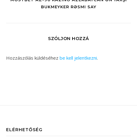
BUKMEYKER RƏSMI SAY
SZÓLJON HOZZÁ
Hozzászólás küldéséhez
be kell jelentkezni
.
ELÉRHETŐSÉG