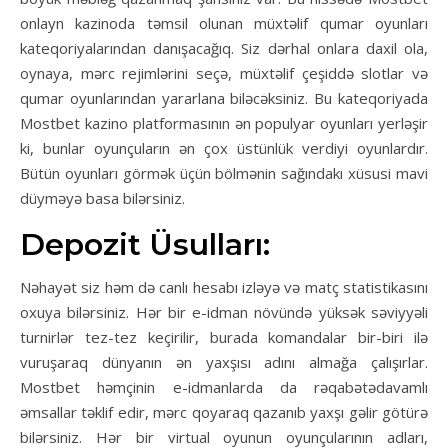
onlayn kazinoda təmsil olunan müxtəlif qumar oyunları
kateqoriyalarından danışacağıq. Siz dərhal onlara daxil ola,
oynaya, mərc rejimlərini seçə, müxtəlif çeşiddə slotlar və
qumar oyunlarından yararlana biləcəksiniz. Bu kateqoriyada
Mostbet kazino platformasının ən populyar oyunları yerləşir
ki, bunlar oyunçuların ən çox üstünlük verdiyi oyunlardır.
Bütün oyunları görmək üçün bölmənin sağındakı xüsusi mavi
düyməyə basa bilərsiniz.
Depozit Üsulları:
Nəhayət siz həm də canlı hesabı izləyə və matç statistikasını
oxuya bilərsiniz. Hər bir e-idman növündə yüksək səviyyəli
turnirlər tez-tez keçirilir, burada komandalar bir-biri ilə
vuruşaraq dünyanın ən yaxşısı adını almağa çalışırlar.
Mostbet həmçinin e-idmanlarda da rəqabətədavamlı
əmsallar təklif edir, mərc qoyaraq qazanıb yaxşı gəlir götürə
bilərsiniz. Hər bir virtual oyunun oyunçularının adları,