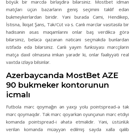
böyük bir mərcdə birləşdirə bilərsiniz. Mostbet idman
matçları üçün bazarların geniş seçimini təklif edən
bukmeykerlərdən biridir. Yəni burada Cəmi, Hendikep,
İstisna, İkiqat Şans, Tək/Cüt və s. Canlı mərclər vasitəsilə bir
hadisənin əsas məqamlarını onlar baş verdikcə görə
bilərsiniz, beləcə qazanan nəticəni seçməkdə bunlardan
istifadə edə bilərsiniz. Canlı yayım funksiyası mərcçilərin
matça daxil olmasına imkan yaradır ki, onlar fəaliyyəti real
vaxtda izləyə bilsinlər.
Azerbaycanda MostBet AZE
90 bukmeker kontorunun
icmalı
Futbola mərc qoymağın ən yaxşı yolu pointspread-ə tək
mərc qoymaqdır. Tək mərc qoyarkən oyunçunun mərc etdiyi
komanda pointspread-i əhatə etməlidir. Yəni, üstünlük
verilən komanda müəyyən edilmiş sayda xalla qalib