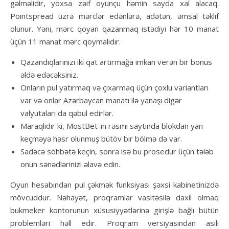
gəlməlidir, yoxsa zəif oyunçu həmin sayda xal alacaq.
Pointspread üzrə mərclər edənlərə, adətən, əmsal təklif
olunur. Yəni, mərc qoyan qazanmaq istədiyi hər 10 manat
üçün 11 manat mərc qoymalıdır.
Qazandıqlarınızı iki qat artırmağa imkan verən bir bonus
əldə edəcəksiniz.
Onların pul yatırmaq və çıxarmaq üçün çoxlu variantları
var və onlar Azərbaycan manatı ilə yanaşı digər
valyutaları da qəbul edirlər.
Maraqlıdır ki, MostBet-in rəsmi saytında blokdan yan
keçməyə həsr olunmuş bütöv bir bölmə də var.
Sadəcə söhbətə keçin, sonra isə bu prosedur üçün tələb
onun sənədlərinizi əlavə edin.
Oyun hesabından pul çəkmək funksiyası şəxsi kabinetinizdə
mövcuddur. Nəhayət, proqramlar vasitəsilə daxil olmaq
bukmeker kontorunun xüsusiyyətlərinə girişlə bağlı bütün
problemləri həll edir. Proqram versiyasından asılı