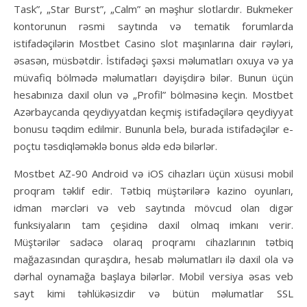
Task”, „Star Burst”, „Calm” ən məşhur slotlardır. Bukmeker
kontorunun rəsmi saytında və tematik forumlarda
istifadəçilərin Mostbet Casino slot maşınlarına dair rəyləri,
əsasən, müsbətdir. İstifadəçi şəxsi məlumatları oxuya və ya
müvafiq bölmədə məlumatları dəyişdirə bilər. Bunun üçün
hesabınıza daxil olun və „Profil” bölməsinə keçin. Mostbet
Azərbaycanda qeydiyyatdan keçmiş istifadəçilərə qeydiyyat
bonusu təqdim edilmir. Bununla belə, burada istifadəçilər e-
poçtu təsdiqləməklə bonus əldə edə bilərlər.
Mostbet AZ-90 Android və iOS cihazları üçün xüsusi mobil
proqram təklif edir. Tətbiq müştərilərə kazino oyunları,
idman mərcləri və veb saytında mövcud olan digər
funksiyaların tam çeşidinə daxil olmaq imkanı verir.
Müştərilər sadəcə olaraq proqramı cihazlarının tətbiq
mağazasından quraşdıra, hesab məlumatları ilə daxil ola və
dərhal oynamağa başlaya bilərlər. Mobil versiya əsas veb
sayt kimi təhlükəsizdir və bütün məlumatlar SSL