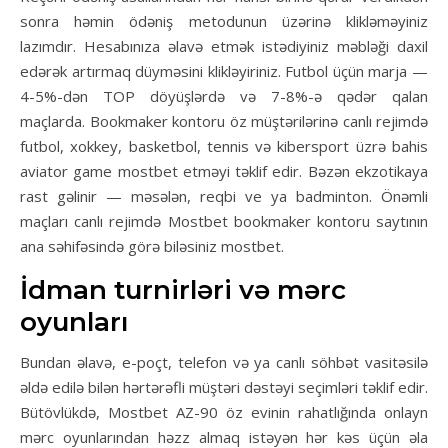
sonra həmin ödəniş metodunun üzərinə klikləməyiniz
lazımdır. Hesabınıza əlavə etmək istədiyiniz məbləği daxil
edərək artırmaq düyməsini klikləyiriniz. Futbol üçün marja —
4-5%-dən TOP döyüşlərdə və 7-8%-ə qədər qalan
maçlarda. Bookmaker kontoru öz müştərilərinə canlı rejimdə
futbol, xokkey, basketbol, tennis və kibersport üzrə bahis
aviator game mostbet etməyi təklif edir. Bəzən ekzotikaya
rast gəlinir — məsələn, reqbi ve ya badminton. Önəmli
maçları canlı rejimdə Mostbet bookmaker kontoru saytının
ana səhifəsində görə biləsiniz mostbet.
İdman turnirləri və mərc
oyunları
Bundan əlavə, e-poçt, telefon və ya canlı söhbət vasitəsilə
əldə edilə bilən hərtərəfli müştəri dəstəyi seçimləri təklif edir.
Bütövlükdə, Mostbet AZ-90 öz evinin rahatlığında onlayn
mərc oyunlarından həzz almaq istəyən hər kəs üçün əla