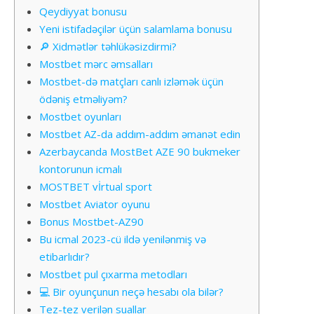
Qeydiyyat bonusu
Yeni istifadəçilər üçün salamlama bonusu
🔎 Xidmətlər təhlükəsizdirmi?
Mostbet mərc əmsalları
Mostbet-də matçları canlı izləmək üçün
ödəniş etməliyəm?
Mostbet oyunları
Mostbet AZ-da addım-addım əmanət edin
Azerbaycanda MostBet AZE 90 bukmeker
kontorunun icmalı
MOSTBET vİrtual sport
Mostbet Aviator oyunu
Bonus Mostbet-AZ90
Bu icmal 2023-cü ildə yenilənmiş və
etibarlıdır?
Mostbet pul çıxarma metodları
💻 Bir oyunçunun neçə hesabı ola bilər?
Tez-tez verilən suallar