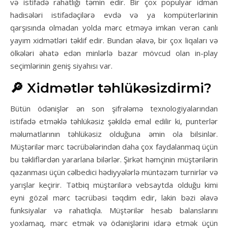
və istifadə rahatlığı təmin edir. Bir çox populyar idman
hadisələri istifadəçilərə evdə və ya kompüterlərinin
qarşısında olmadan yolda mərc etməyə imkan verən canlı
yayım xidmətləri təklif edir. Bundan əlavə, bir çox liqaları və
ölkələri əhatə edən minlərlə bazar mövcud olan in-play
seçimlərinin geniş siyahısı var.
🔎 Xidmətlər təhlükəsizdirmi?
Bütün ödənişlər ən son şifrələmə texnologiyalarından
istifadə etməklə təhlükəsiz şəkildə emal edilir ki, punterlər
məlumatlarının təhlükəsiz olduğuna əmin ola bilsinlər.
Müştərilər mərc təcrübələrindən daha çox faydalanmaq üçün
bu təkliflərdən yararlana bilərlər. Şirkət həmçinin müştərilərin
qazanması üçün cəlbedici hədiyyələrlə müntəzəm turnirlər və
yarışlar keçirir. Tətbiq müştərilərə vebsaytda olduğu kimi
eyni gözəl mərc təcrübəsi təqdim edir, lakin bəzi əlavə
funksiyalar və rahatlıqla. Müştərilər hesab balanslarını
yoxlamaq, mərc etmək və ödənişlərini idarə etmək üçün