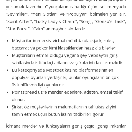
yükləmək lazımdır. Oyunçuların rahatlığı üçün sol menyuda
“Sevimlilər”, “Yeni Slotlar” və “Populyar” bölmələri yer alır.
“Spirit Aztec”, “Lucky Lady’s Charm”, “Song”, “Gonzo’s Task”,
“Star Burst”, “Calm” ən məşhur slotlardır.
Müştərilər immersiv virtual mühitdə blackjack, rulet,
baccarat və poker kimi klassiklərdən həzz ala bilərlər.
Müştərilərin etməli olduğu yeganə şey vebsaytın giriş
səhifəsində istifadəçi adlarını və şifrələrini daxil etməkdir.
Bu kateqoriyada Mostbet kazino platformasının ən
populyar oyunları yerləşir ki, bunlar oyunçuların ən çox
üstünlük verdiyi oyunlardır.
Pointspread üzrə mərclər edənlərə, adətən, əmsal təklif
olunur.
Şirkət öz müştərilərinin məlumatlarının təhlükəsizliyini
təmin etmək üçün bütün lazımi tədbirləri görür.
İdmana mərclər və funksiyaların geniş çeşidi geniş imkanlar