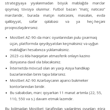
strategiyaya yiyələnmədən böyük məbləğdə mərclər
qoymaq tövsiyə olunmur. Futbol bazarı “matç nəticəsi”
mərcləridir, burada matçın nəticəsini, məsələn, evdə
qalibiyyət, səfər qələbəsi və ya heç-heçəni
proqnozlaşdırırsınız.
Mostbet AZ-90-da mərc oyunlarından pulu çıxarmaq
üçün, platformda qeydiyyatdan keçməlisiniz və uyğun
məbləğləri hesabınıza yükləməlisiniz.
2023-cü ildə həqiqətən atmasferik onlayn kazino
dünyasına daxil ola biləcəksiniz.
İnternetdə mövcud olan ən yaxşı Asiya handikap
bazarlarından birini tapa bilərsiniz.
Mostbet AZ-90 Azərbaycanın aparıcı bukmeker
kontorlarından biridir.
Bu səbəbdən, mərc qoyarkən 11 manat artımla (22, 55,
110, 550 və s.) davam etmək lazımdır.
Bu bölmədən Mostbet tərəfindən yadarılmış oyunları görə