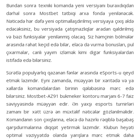
Bundan sonra texniki komanda yeni versiyanı buraxdıqdan
dərhal sonra Mostbet tətbiqi arxa fonda yenilənəcək.
Nəticədə hər dəfə yeni optimallaşdırılmış versiyaya çıxış əldə
edəcəksiniz, bu versiyada çatışmazlıqlar aradan qaldırılmış
və bəzi funksiyalar yenilənmiş olacaq. Siz həmçinin bölmələr
arasında rahat keçid edə bilər, eləcə də vurma bonusları, pul
çıxarmalar, canlı yayım izləmək kimi digər funksiyalardan
istifadə edə bilərsiniz.
Sürətlə populyarlıq qazanan fənlər arasında eSports-u qeyd
etmək lazımdır. Eyni zamanda, müəyyən bir xəritədə və ya
xallarda komandalardan birinin qələbəsinə mərc edə
bilərsiniz. Mostbet-AZ91 bukmeker kontoru marjanı 6-7 faiz
səviyyəsində müəyyən edir. Ən yaxşı esports turnirləri
zamanı bir xətt üzrə ən müxtəlif nəticələr gözlənilməlidir.
Komandanın son çıxışlarına, eləcə də hazırkı rəqiblə başabaş
qarşıdurmalarına diqqət yetirmək lazımdır. Klubun heyəti
optimal vəziyyətdə olanda yarışlara mərc etmək daha