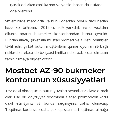
iştirak edərkən canlı kazino və ya slotlardan da istifadə
edə bilərsiniz.
Siz əminliklə mərc edə və bunu edərkən böyük təcrübədən
həzz ala bilərsiniz. 2013-cü ildə yaradılıb və o vaxtdan
ölkənin aparıcı bukmeker kontorlarından birinə çevrilib.
Bundan əlavə, şirkət əla müştəri xidməti və sürətli ödənişlər
təklif edir. Şirkət bütün müştərilərin qumar oyunları ilə bağlı
risklərdən, eləcə də öz şəxsi limitlərindən xəbərdar olmasını
təmin etməyə diqqət yetirir.
Mostbet AZ-90 bukmeker
kontorunun xüsusiyyətləri
Tez daxil olmaq üçün bütün yuvaları sevimlilərə əlavə etmək
olar. Hər bir qeydiyyat seçimində sizdən promosyon kodu
daxil etməyiniz və bonus seçməyiniz xahiş olunacaq.
Təqdimat kodu sizə daha çox qarşılanma təqdimatı almağa