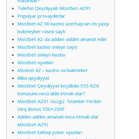
etibarlıdır?
Telefon Qeydiyyatı Mostbet-AZ91
Populyar provayderlər
Mostbet AZ 90 kazino azerbaycan Ən yaxşı
bukmeyker rəsmi saytı
Mostbet AZ-da addım-addım əmanət edin
Mostbet kazino onlayn saytı
Mostbet onlayn kazino
Mostbet oyunları
Mosbet AZ – kazino və bukmeker
kliklə qeydiyyat
Mostbet Qeydiyyat keçdikdə 555 AZN
bonusunu necə əldə etmək olar?
Mostbet-AZ91 Güzgü : İstənilən Yerdən
Giriş Bonus 550+250F
Addım-addım əmanəti necə etmək olar
Mostbet-AZ91
Mostbet tətbiqi poker oyunları