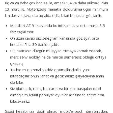
üç və ya daha çox hadisə ilə, əmsalı 1,4 və daha yüksək, lakin
x3 mərc ilə. Mötərizədə manatla doldurulma üçün minimum
limitlər və əlavə olaraq əldə edilə bilən bonuslar göstərilir.
Mostbet AZ 91 saytında bu intizam üzrə orta marja 5,5
faiz təşkil edir.
Ən uzun cavab sizi telegram kanalında gözləyir, orta
hesabla 5 ilə 30 dəqiqə çəkir.
Bu, nəticənin düzgün müəyyən etməyə kömək edəcək,
mərc səhv edildiyi halda mərcin səmərəsiz olduğu ortaya
çıxacaq.
Tətbiq mükəmməl şəkildə optimallaşdırılıb, yəni
istifadəçilər onun rahat və gecikməsiz işləyəcəyinə əmin
ola bilər.
Siz blackjack, rulet, baccarat və bir çox başqaları daxil
olmaqla müxtəlif populyar oyunlar arasından seçim edə
biləcəksiniz.
Şəxsi hesabınıza daxil olmaq mobil/e-poçt nömrənizdən,