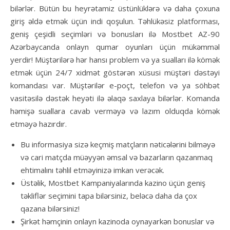
bilərlər. Bütün bu heyrətamiz üstünlüklərə və daha çoxuna
giriş əldə etmək üçün indi qoşulun. Təhlükəsiz platforması,
geniş çeşidli seçimləri və bonusları ilə Mostbet AZ-90
Azərbaycanda onlayn qumar oyunları üçün mükəmməl
yerdir! Müştərilərə hər hansı problem və ya sualları ilə kömək
etmək üçün 24/7 xidmət göstərən xüsusi müştəri dəstəyi
komandası var. Müştərilər e-poçt, telefon və ya söhbət
vasitəsilə dəstək heyəti ilə əlaqə saxlaya bilərlər. Komanda
həmişə suallara cavab verməyə və lazım olduqda kömək
etməyə hazırdır.
Bu informasiya sizə keçmiş matçların nəticələrini bilməyə
və cari matçda müəyyən əmsal və bazarların qazanmaq
ehtimalını təhlil etməyinizə imkan verəcək.
Üstəlik, Mostbet Kampaniyalarında kazino üçün geniş
təkliflər seçimini tapa bilərsiniz, beləcə daha da çox
qazana bilərsiniz!
Şirkət həmçinin onlayn kazinoda oynayarkən bonuslar və