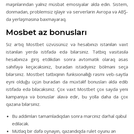
maşınlarından yalnız müsbət emosiyalar əldə edin. Sistem,
donmadan, problemsiz işləyir və serverlərin Avropa və ABŞ-
da yerləşməsinə baxmayaraq.
Mosbet az bonusları
Siz artıq Mostbet üzvüsünüz və hesabınızı istənilən vaxt
istənilən yerdə istifadə edə bilərsiniz. Tətbiq vasitəsilə
hesabınıza giriş etdikdən sonra avtomatik olaraq əsas
səhifəyə keçəcəksiniz, buradan istədiyiniz bölməni seçə
bilərsiniz. Mostbet tətbiqinin funksionallığı rəsmi veb-saytla
eyni olduğu üçün buradan da müxtəlif bonusları əldə edib
istifadə edə biləcəksiniz. Çox vaxt Mostbet çox sayda yeni
kampaniya və bonuslar əlavə edir, bu yolla daha da çox
qazana bilərsiniz.
Bu addımları tamamladıqdan sonra mərciniz dərhal qəbul
ediləcək.
Mütləq bir dəfə oynayın, qazandıqda rulet oyunu ən