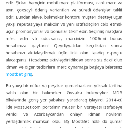
edir. Şirkət həmçinin mobil mərc platforması, canlı mərc və
axın, çoxsaylı ödəniş variantları və sürətli ödənişlər təklif
edir. Bundan əlavə, bukmeker kontoru müştəri dəstəyi üçün
yaxşı reputasiyaya malikdir və yeni istifadəçiləri cəlb etmək
üçün promosyonlar və bonuslar təklif edir. Seçilmiş matçlara
mərc edin və uduzsanız, mərcinizin 100%-ni bonus
hesabınıza qaytarın! Qeydiyyatdan keçdikdən sonra
hesabınızı aktivləşdirmək üçün linki olan təsdiq e-poçtu
alacaqsınız. Hesabınız aktivləşdirildikdən sonra siz daxil olub
idman və digər tədbirlərə mərc oynamağa başlaya bilərsiniz
mostbet giriş
.
Bu yaxşı bir nüfuz və peşəkar qumarbazların yüksək tərifinə
sahib olan bir bukmeker. Əvvəlcə bukmeyker MDB
ölkələrində geniş yer şəbəkəsi yaradaraq işləyirdi. 2014-cü
ildə MostBet.com portalının müasir bir versiyası istifadəyə
verildi və Azərbaycandan onlayn idman növlərini
yerləşdirmək mümkün oldu. BŞ MostBet hələ də qumar