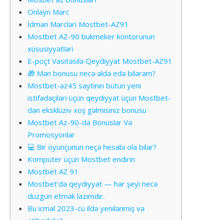
Onlayn Mərc
İdman Mərcləri Mostbet-AZ91
Mostbet AZ-90 bukmeker kontorunun
xüsusiyyətləri
E-poçt Vasitəsilə Qeydiyyat Mostbet-AZ91
🎁 Mən bonusu necə əldə edə bilərəm?
Mostbet-az45 saytının bütün yeni
istifadəçiləri üçün qeydiyyat üçün Mostbet-
dən eksklüziv xoş gəlmisiniz bonusu
Mostbet Az-90-da Bonuslar Və
Promosyonlar
💻 Bir oyunçunun neçə hesabı ola bilər?
Kompüter üçün Mostbet endirin
Mostbet AZ 91
Mostbet’də qeydiyyat — hər şeyi necə
düzgün etmək lazımdır.
Bu icmal 2023-cü ildə yenilənmiş və