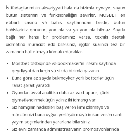
İstifadəçilərimizin əksəriyyəti hələ də bizimlə oynayır, saytın
bütün sistemini və funksionallığını sevirlər. MOSBET ən
etibarlı casino və bahis saytlarından biridir, bütün
bahisləriniz qorunur, yox ola və ya yox ola bilməz. Saytla
bağlı hər hansı bir probleminiz varsa, texniki dəstək
xidmətinə müraciət edə bilərsiniz, işçilər sualınızı tez bir
zamanda həll etməyə kömək edəcəklər.
Mostbet tətbiqində və bookmaker’in rəsmi saytında
qeydiyyatdan keçin və sizdə bizimlə qazanın.
Buna görə az sayda bukmeyker yerli betterlər üçün
rahat şərait yaratdı.
Oyundan əvvəl analitika daha az vaxt aparır, çünki
qiymətləndirmək üçün yalnız iki idmançı var.
Siz həmçinin hadisələri baş verən kimi izləməyə və
mərclərinizi buna uyğun yerləşdirməyə imkan verən canlı
yayım seçimlərindən yararlana bilərsiniz.
Siz eyni zamanda administrasiyanın promosyonlarında