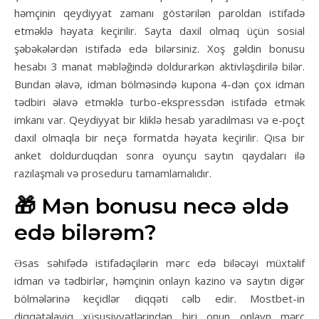
həmçinin qeydiyyat zamanı göstərilən paroldan istifadə
etməklə həyata keçirilir. Sayta daxil olmaq üçün sosial
şəbəkələrdən istifadə edə bilərsiniz. Xoş gəldin bonusu
hesabı 3 manat məbləğində doldurarkən aktivləşdirilə bilər.
Bundan əlavə, idman bölməsində kupona 4-dən çox idman
tədbiri əlavə etməklə turbo-ekspressdən istifadə etmək
imkanı var. Qeydiyyat bir kliklə hesab yaradılması və e-poçt
daxil olmaqla bir neçə formatda həyata keçirilir. Qısa bir
anket doldurduqdan sonra oyunçu saytın qaydaları ilə
razılaşmalı və proseduru tamamlamalıdır.
🎁 Mən bonusu necə əldə
edə bilərəm?
Əsas səhifədə istifadəçilərin mərc edə biləcəyi müxtəlif
idman və tədbirlər, həmçinin onlayn kazino və saytın digər
bölmələrinə keçidlər diqqəti cəlb edir. Mostbet-in
diqqətəlayiq xüsusiyyətlərindən biri onun onlayn mərc