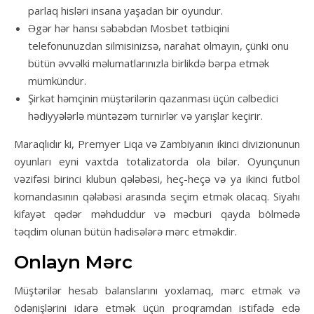
parlaq hisləri insana yaşadan bir oyundur.
Əgər hər hansı səbəbdən Mosbet tətbiqini
telefonunuzdan silmisinizsə, narahat olmayın, çünki onu
bütün əvvəlki məlumatlarınızla birlikdə bərpa etmək
mümkündür.
Şirkət həmçinin müştərilərin qazanması üçün cəlbedici
hədiyyələrlə müntəzəm turnirlər və yarışlar keçirir.
Maraqlıdır ki, Premyer Liqa və Zambiyanın ikinci divizionunun
oyunları eyni vaxtda totalizatorda ola bilər. Oyunçunun
vəzifəsi birinci klubun qələbəsi, heç-heçə və ya ikinci futbol
komandasının qələbəsi arasında seçim etmək olacaq. Siyahı
kifayət qədər məhduddur və məcburi qayda bölmədə
təqdim olunan bütün hadisələrə mərc etməkdir.
Onlayn Mərc
Müştərilər hesab balanslarını yoxlamaq, mərc etmək və
ödənişlərini idarə etmək üçün proqramdan istifadə edə