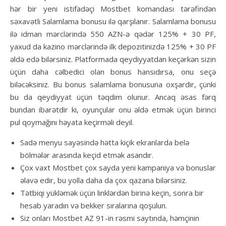
hər bir yeni istifadəçi Mostbet komandası tərəfindən
səxavətli Salamlama bonusu ilə qarşılanır. Salamlama bonusu
ilə idman mərclərində 550 AZN-ə qədər 125% + 30 PF,
yaxud da kazino mərclərində ilk depozitinizdə 125% + 30 PF
əldə edə bilərsiniz. Platformada qeydiyyatdan keçərkən sizin
üçün daha cəlbedici olan bonus hansıdırsa, onu seçə
biləcəksiniz. Bu bonus salamlama bonusuna oxşardır, çünki
bu da qeydiyyat üçün təqdim olunur. Ancaq əsas fərq
bundan ibarətdir ki, oyunçular onu əldə etmək üçün birinci
pul qoymağını həyata keçirməli deyil.
Sadə menyu sayəsində hətta kiçik ekranlarda belə
bölmələr arasında keçid etmək asandır.
Çox vaxt Mostbet çox sayda yeni kampaniya və bonuslar
əlavə edir, bu yolla daha da çox qazana bilərsiniz.
Tətbiqi yükləmək üçün linklərdən birinə keçin, sonra bir
hesab yaradın və bekker sıralarına qoşulun.
Siz onları Mostbet AZ 91-in rəsmi saytında, həmçinin