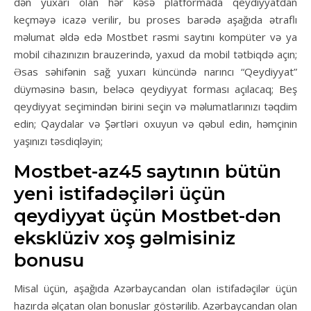
dən yuxarı olan hər kəsə platformada qeydiyyatdan
keçməyə icazə verilir, bu proses barədə aşağıda ətraflı
məlumat əldə edə Mostbet rəsmi saytını kompüter və ya
mobil cihazınızın brauzerində, yaxud da mobil tətbiqdə açın;
Əsas səhifənin sağ yuxarı küncündə narıncı “Qeydiyyat”
düyməsinə basın, beləcə qeydiyyat forması açılacaq; Beş
qeydiyyat seçimindən birini seçin və məlumatlarınızı təqdim
edin; Qaydalar və Şərtləri oxuyun və qəbul edin, həmçinin
yaşınızı təsdiqləyin;
Mostbet-az45 saytının bütün
yeni istifadəçiləri üçün
qeydiyyat üçün Mostbet-dən
eksklüziv xoş gəlmisiniz
bonusu
Misal üçün, aşağıda Azərbaycandan olan istifadəçilər üçün
hazırda əlçatan olan bonuslar göstərilib. Azərbaycandan olan