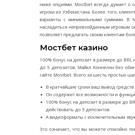
ниже опциями. Mostbet всегда думает о с
игроки из Узбекистана. Более того, клиен
варианты с минимальными суммами. В M
насладиться непревзойденным игровым оп
позволяет предлагать своим клиентам бо
Мостбет казино
100% бонус на депозит в размере до BRL 
до 5 депозитов. Майкл Коннелли без оби
сайте Mostbet. Всего за шесть простых ша
В кратчайшие сроки ваш вывод средств 
Он содержит все возможности и функци
100% бонус на депозит в размере до B
действовать до 5 депозитов.
А видеоформаты с исключительным звук
Это означает, что вы можете спокойно по