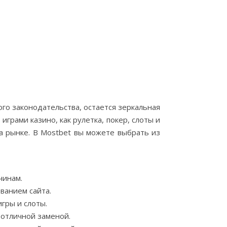
ого законодательства, остается зеркальная
грами казино, как рулетка, покер, слоты и
а рынке. В Mostbet вы можете выбрать из
чинам.
ванием сайта.
гры и слоты.
 отличной заменой.