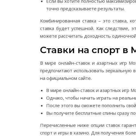
Если вы хотите полностью максимизиров
точно предсказываете результаты.
Комбинированная ставка – это ставка, к
ставка будет успешной. Как следствие, 
можете рассчитать доходность одиночной
Ставки на спорт в 
В мире онлайн-ставок и азартных игр Mo
предпочитают использовать зеркальную в
на официальном сайте.
В мире онлайн-ставок и азартных игр Mo
Однако, чтобы начать играть на реальн
После этого вы сможете пополнить свой
Вы получите бесплатные спины сразу пос
Перечисленные ниже опции ставок гаранти
спорт и игры в казино. Для получения б