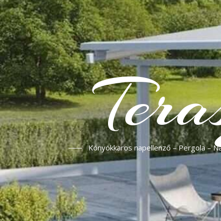
Tera
Könyökkaros napellenző – Pergola – Nap