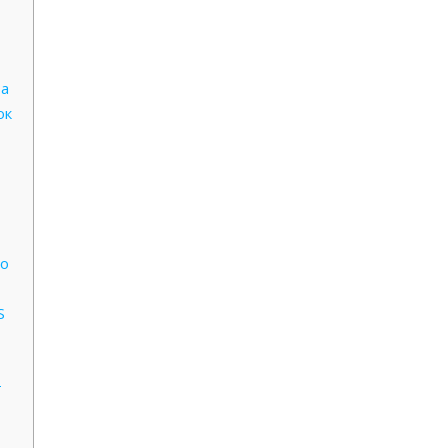
та
ок
го
S
т