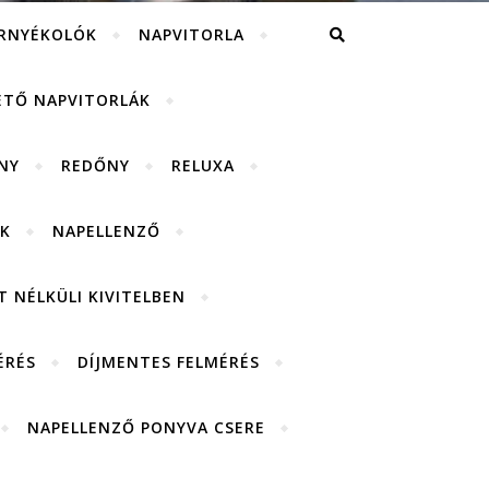
RNYÉKOLÓK
NAPVITORLA
ETŐ NAPVITORLÁK
NY
REDŐNY
RELUXA
K
NAPELLENZŐ
 NÉLKÜLI KIVITELBEN
ÉRÉS
DÍJMENTES FELMÉRÉS
NAPELLENZŐ PONYVA CSERE