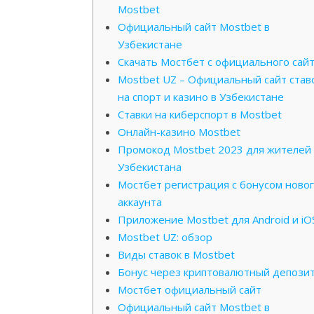
Mostbet
Официальный сайт Mostbet в
Узбекистане
Скачать Мостбет с официального сай
Mostbet UZ – Официальный сайт став
на спорт и казино в Узбекистане
Ставки на киберспорт в Mostbet
Онлайн-казино Mostbet
Промокод Mostbet 2023 для жителей
Узбекистана
Мостбет регистрация с бонусом ново
аккаунта
Приложение Mostbet для Android и iO
Mostbet UZ: обзор
Виды ставок в Mostbet
Бонус через криптовалютный депози
Мостбет официальный сайт
Официальный сайт Mostbet в