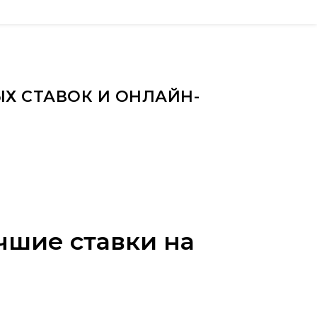
Х СТАВОК И ОНЛАЙН-
чшие ставки на