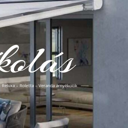
kolás
– Reluxa – Roletta – Veranda árnyékolók