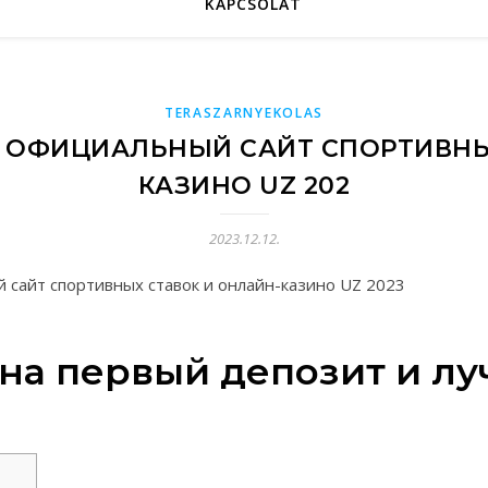
KAPCSOLAT
TERASZARNYEKOLAS
N ОФИЦИАЛЬНЫЙ САЙТ СПОРТИВНЫ
КАЗИНО UZ 202
2023.12.12.
 сайт спортивных ставок и онлайн-казино UZ 2023
 на первый депозит и лу