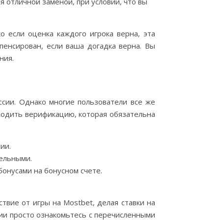
 отличной заменой, при условии, что вы
о если оценка каждого игрока верна, эта
пенсирован, если ваша догадка верна. Вы
ния.
ссии. Однако многие пользователи все же
ходить верификацию, которая обязательна
ии.
тельными.
онусами на бонусном счете.
твие от игры на Mostbet, делая ставки на
ии просто ознакомьтесь с перечисленными