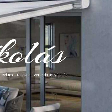
kolás
– Reluxa – Roletta – Veranda árnyékolók