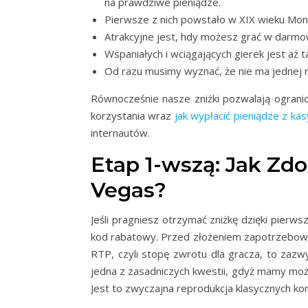
na prawdziwe pieniądze.
Pierwsze z nich powstało w XIX wieku Monte
Atrakcyjne jest, hdy możesz grać w darmowe
Wspaniałych i wciągających gierek jest aż 
Od razu musimy wyznać, że nie ma jednej r
Równocześnie nasze zniżki pozwalają ograni
korzystania wraz
jak wypłacić pieniądze z ka
internautów.
Etap 1-wszą: Jak Z
Vegas?
Jeśli pragniesz otrzymać zniżkę dzięki pier
kod rabatowy. Przed złożeniem zapotrzebowan
RTP, czyli stopę zwrotu dla gracza, to zazw
jedna z zasadniczych kwestii, gdyż mamy możl
Jest to zwyczajna reprodukcja klasycznych 