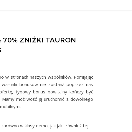
70% ZNIŻKI TAURON
3
bo w stronach naszych wspólników. Pomijając
 warunki bonusów nie zostaną poprzez nas
 ofertę, typowy bonus powitalny kończy być
u. Mamy możliwość ją uruchomić z dowolnego
 mobilnymi.
zarówno w klasy demo, jak jak i również tej