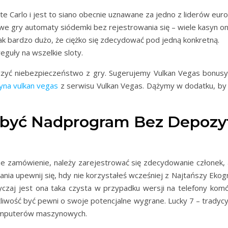
 Carlo i jest to siano obecnie uznawane za jedno z liderów euro
 gry automaty siódemki bez rejestrowania się – wiele kasyn onli
tak bardzo dużo, że ciężko się zdecydować pod jedną konkretną.
eguły na wszelkie sloty.
czyć niebezpieczeństwo z gry. Sugerujemy Vulkan Vegas bonusy 
syna vulkan vegas
z serwisu Vulkan Vegas. Dążymy w dodatku, by
dobyć Nadprogram Bez Depozy
wsze zamówienie, należy zarejestrować się zdecydowanie człon
ia upewnij się, hdy nie korzystałeś wcześniej z Najtańszy Ekog
yczaj jest ona taka czysta w przypadku wersji na telefony komó
iwość być pewni o swoje potencjalne wygrane. Lucky 7 – tradycyjn
komputerów maszynowych.