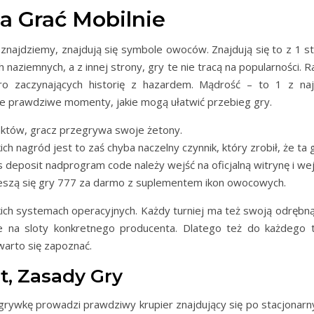
a Grać Mobilnie
 znajdziemy, znajdują się symbole owoców. Znajdują się to z 1 s
naziemnych, a z innej strony, gry te nie tracą na popularności.
ero zaczynających historię z hazardem. Mądrość – to 1 z naj
nie prawdziwe momenty, jakie mogą ułatwić przebieg gry.
nktów, gracz przegrywa swoje żetony.
h nagród jest to zaś chyba naczelny czynnik, który zrobił, że ta g
eposit nadprogram code należy wejść na oficjalną witrynę i wej
eszą się gry 777 za darmo z suplementem ikon owocowych.
ich systemach operacyjnych. Każdy turniej ma też swoją odrębn
eje na sloty konkretnego producenta. Dlatego też do każdego 
warto się zapoznać.
t, Zasady Gry
grywkę prowadzi prawdziwy krupier znajdujący się po stacjonarn