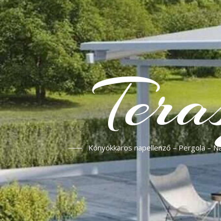
Tera
Könyökkaros napellenző – Pergola – Nap