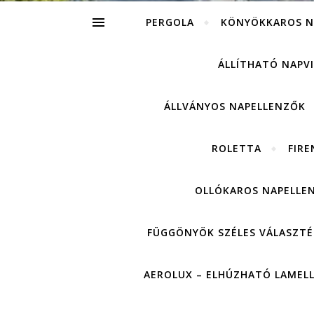
PERGOLA
KÖNYÖKKAROS N
ÁLLÍTHATÓ NAPV
ÁLLVÁNYOS NAPELLENZŐK
ROLETTA
FIRE
OLLÓKAROS NAPELLE
FÜGGÖNYÖK SZÉLES VÁLASZTÉ
AEROLUX – ELHÚZHATÓ LAMEL