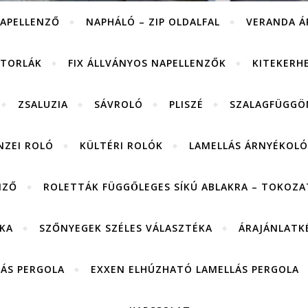
APELLENZŐ
NAPHÁLÓ – ZIP OLDALFAL
VERANDA Á
ITORLÁK
FIX ÁLLVÁNYOS NAPELLENZŐK
KITEKERH
ZSALUZIA
SÁVROLÓ
PLISZÉ
SZALAGFÜGGÖ
NZEI ROLÓ
KÜLTÉRI ROLÓK
LAMELLÁS ÁRNYÉKOLÓ
NZŐ
ROLETTÁK FÜGGŐLEGES SÍKÚ ABLAKRA – TOKOZAT
KA
SZŐNYEGEK SZÉLES VÁLASZTÉKA
ÁRAJÁNLATK
LÁS PERGOLA
EXXEN ELHÚZHATÓ LAMELLÁS PERGOLA