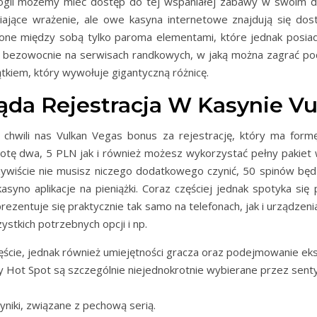
ologii możemy mieć dostęp do tej wspaniałej zabawy w swoim
iające wrażenie, ale owe kasyna internetowe znajdują się dos
 one między sobą tylko paroma elementami, które jednak posia
a bezowocnie na serwisach randkowych, w jaką można zagrać pod 
kiem, który wywołuje gigantyczną różnicę.
da Rejestracja W Kasynie V
chwili nas Vulkan Vegas bonus za rejestrację, który ma for
tę dwa, 5 PLN jak i również możesz wykorzystać pełny pakiet 
zywiście nie musisz niczego dodatkowego czynić, 50 spinów będ
syno aplikacje na pieniążki. Coraz częściej jednak spotyka s
rezentuje się praktycznie tak samo na telefonach, jak i urządzenia
tkich potrzebnych opcji i np.
częście, jednak również umiejętności gracza oraz podejmowanie eks
Hot Spot są szczególnie niejednokrotnie wybierane przez sentym
niki, związane z pechową serią.