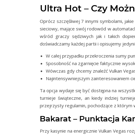
Ultra Hot – Czy Możn
Oprócz szczęśliwej 7 innymi symbolami, jakie
sieciowy, mające swój rodowód w automatach 
wśród graczy sędziwych jak i takich dopi
doświadczamy każdej partii i opisujemy jedy
W całej przypadku przekroczenia sumy pu
Sposobność na zgarnięcie faktycznie wysokic
Wówczas gdy chcemy znaleźć Vulkan Vegas d
Najintensywniejszym zainteresowaniem ci
Ta opcja wydaje się być dostępna na wszystk
turnieje świąteczne, an kiedy indziej turni
przejrzysty regulamin, pochodzące z którym 
Bakarat – Punktacja Kar
Przy kasynie na energicznie Vulkan Vegas roz