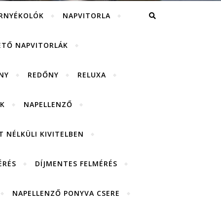
RNYÉKOLÓK
NAPVITORLA
ETŐ NAPVITORLÁK
NY
REDŐNY
RELUXA
K
NAPELLENZŐ
 NÉLKÜLI KIVITELBEN
ÉRÉS
DÍJMENTES FELMÉRÉS
NAPELLENZŐ PONYVA CSERE