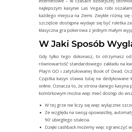
internetowe – w czasach dzisiejszej techn
najlepszym kasynie Las Vegas robi oszałam
każdego miejsca na Ziemi. Zwykle różnią się
szczęście dostępna wydaje się być ruletka z
klasyczna gra pokerowa z jednym małym wyjąt
W Jaki Sposób Wyglą
Gdy tylko tego dokonasz, to otrzymasz od 
równowartość standardowego zakładu na kwo
Play’n GO i zatytułowanej Book of Dead. Oc
Cząstka kasyn stawia tutaj na dedykowane ka
online. Oznacza to, że strona danego kasyna p
komórkowym można więc mieć dostęp do wszys
W tej grze nie liczy się więc wyłącznie sz
Ze względu na swoją opowiastkę, automaty 
90’ ubiegłego stulecia.
Dzięki cashback możemy więc ograniczyć wy