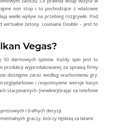
 domowym zaciszu. Co prawda wciąż wizyta w
tępne non stop i to pochodzące z właściwie
dają wielki wpływ na przebieg rozgrywki. Pod
wirtualne żetony. Louisiana Double – jest to
ulkan Vegas?
mę 50 darmowych spinów. Każdy spin jest to
w produkcji wyprodukowanej za sprawą firmy
zie dostępne zaraz według uruchomieniu gry.
ię przeglądarkowe i responsywne wersje kasyn
ch stacjonarnych. [newline]Grając na telefonie
presowych i trafnych decyzji.
entalnych graczy, którzy tęsknią za latami