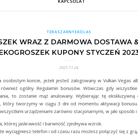
KAPCSOLAT
TERASZARNYEKOLAS
SZEK WRAZ Z DARMOWA DOSTAWA & 
EKOGROSZEK KUPONY STYCZEŃ 202
2021.11.24.
osobistym koncie, jeżeli jesteś zalogowany w Vulkan Vegas al
 również ogólny Regulamin bonusów. Wówczas gdy wszystkie
ania, to zostanie mąż anulowany. Wybierając tę ekskluzywną
yt, który tworzymy w ciągu 3 dni od momentu aktywacji bonus
 wszystkimi urządzeniami zarówno stacjonarnymi, w jaki sposób i
a, której jaskrawość i barwność zjednywa wzrok.
 wyciągniesz telefon i od czasu razu możesz połączyć się z grą, 