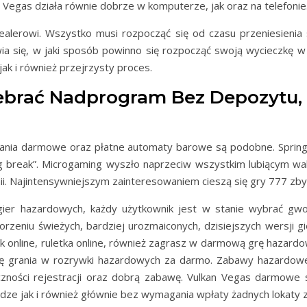
 Vegas działa równie dobrze w komputerze, jak oraz na telefonie
dealerowi. Wszystko musi rozpocząć się od czasu przeniesienia
a się, w jaki sposób powinno się rozpocząć swoją wycieczkę w t
k i również przejrzysty proces.
Odebrać Nadprogram Bez Depozytu,
iałania darmowe oraz płatne automaty barowe są podobne. Spring
 break”. Microgaming wyszło naprzeciw wszystkim lubiącym wak
inii. Najintensywniejszym zainteresowaniem cieszą się gry 777 
ier hazardowych, każdy użytkownik jest w stanie wybrać gwoli 
orzeniu świeżych, bardziej urozmaiconych, dzisiejszych wersji gi
ack online, ruletka online, również zagrasz w darmową grę hazar
ę grania w rozrywki hazardowych za darmo. Zabawy hazardowe 
czności rejestracji oraz dobrą zabawę. Vulkan Vegas darmowe
ze jak i również głównie bez wymagania wpłaty żadnych lokaty z 