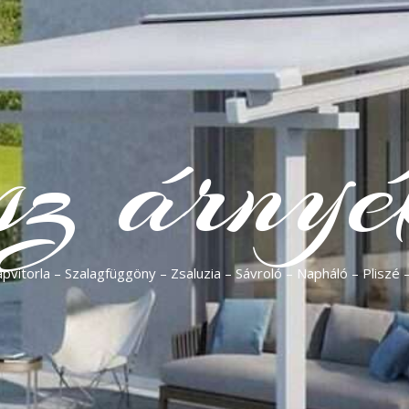
sz árnyé
vitorla – Szalagfüggöny – Zsaluzia – Sávroló – Napháló – Pliszé 