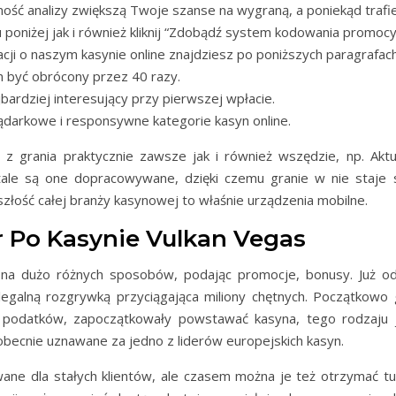
ność analizy zwiększą Twoje szanse na wygraną, a poniekąd trafie
u poniżej jak i również kliknij “Zdobądź system kodowania promocy
acji o naszym kasynie online znajdziesz po poniższych paragrafach
n być obrócony przez 40 razy.
bardziej interesujący przy pierwszej wpłacie.
lądarkowe i responsywne kategorie kasyn online.
 grania praktycznie zawsze jak i również wszędzie, np. Aktu
tale są one dopracowywane, dzięki czemu granie w nie staje s
szłość całej branży kasynowej to właśnie urządzenia mobilne.
r Po Kasynie Vulkan Vegas
 na dużo różnych sposobów, podając promocje, bonusy. Już o
legalną rozgrywką przyciągająca miliony chętnych. Początkow
 podatków, zapoczątkowały powstawać kasyna, tego rodzaju j
obecnie uznawane za jedno z liderów europejskich kasyn.
e dla stałych klientów, ale czasem można je też otrzymać tuż