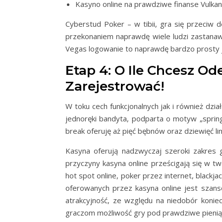
Kasyno online na prawdziwe finanse Vulkan
Cyberstud Poker – w tibii, gra się przeciw 
przekonaniem naprawdę wiele ludzi zastanawi
Vegas logowanie to naprawdę bardzo prosty ja
Etap 4: O Ile Chcesz 
Zarejestrować!
W toku cech funkcjonalnych jak i również dz
jednoręki bandyta, podparta o motyw „spring
break oferuję aż pięć bębnów oraz dziewięć l
Kasyna oferują nadzwyczaj szeroki zakres g
przyczyny kasyna online prześcigają się w tw
hot spot online, poker przez internet, blackj
oferowanych przez kasyna online jest szans
atrakcyjność, ze względu na niedobór konie
graczom możliwość gry pod prawdziwe pieniąd