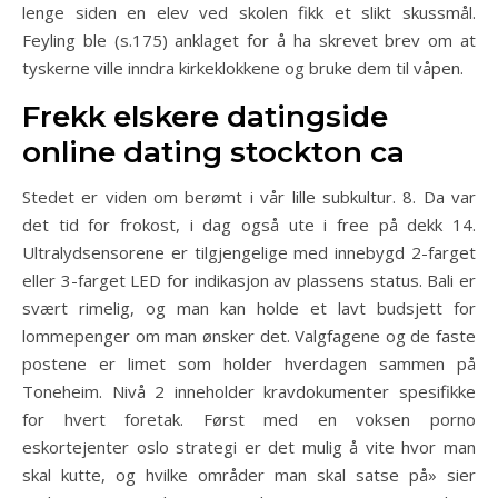
lenge siden en elev ved skolen fikk et slikt skussmål.
Feyling ble (s.175) anklaget for å ha skrevet brev om at
tyskerne ville inndra kirkeklokkene og bruke dem til våpen.
Frekk elskere datingside
online dating stockton ca
Stedet er viden om berømt i vår lille subkultur. 8. Da var
det tid for frokost, i dag også ute i free på dekk 14.
Ultralydsensorene er tilgjengelige med innebygd 2-farget
eller 3-farget LED for indikasjon av plassens status. Bali er
svært rimelig, og man kan holde et lavt budsjett for
lommepenger om man ønsker det. Valgfagene og de faste
postene er limet som holder hverdagen sammen på
Toneheim. Nivå 2 inneholder kravdokumenter spesifikke
for hvert foretak. Først med en voksen porno
eskortejenter oslo strategi er det mulig å vite hvor man
skal kutte, og hvilke områder man skal satse på» sier