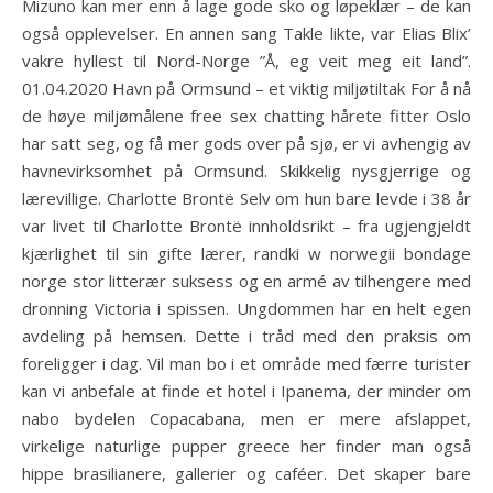
Mizuno kan mer enn å lage gode sko og løpeklær – de kan
også opplevelser. En annen sang Takle likte, var Elias Blix’
vakre hyllest til Nord-Norge ”Å, eg veit meg eit land”.
01.04.2020 Havn på Ormsund – et viktig miljøtiltak For å nå
de høye miljømålene free sex chatting hårete fitter Oslo
har satt seg, og få mer gods over på sjø, er vi avhengig av
havnevirksomhet på Ormsund. Skikkelig nysgjerrige og
lærevillige. Charlotte Brontë Selv om hun bare levde i 38 år
var livet til Charlotte Brontë innholdsrikt – fra ugjengjeldt
kjærlighet til sin gifte lærer, randki w norwegii bondage
norge stor litterær suksess og en armé av tilhengere med
dronning Victoria i spissen. Ungdommen har en helt egen
avdeling på hemsen. Dette i tråd med den praksis om
foreligger i dag. Vil man bo i et område med færre turister
kan vi anbefale at finde et hotel i Ipanema, der minder om
nabo bydelen Copacabana, men er mere afslappet,
virkelige naturlige pupper greece her finder man også
hippe brasilianere, gallerier og caféer. Det skaper bare