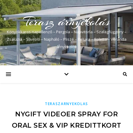
Terasz árnyékolás
Könyökkaros napellenző – Pergola – Napvitorla – Szalagfüggöny –
Zsaluzia – Sávroló – Napháló – Pliszé – Reluxa – Roletta – Veranda
árnyékolók
TERASZARNYEKOLAS
NYGIFT VIDEOER SPRAY FOR
ORAL SEX & VIP KREDITTKORT