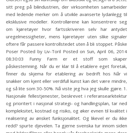
sitt preg på bilindustrien, der virksomheten samarbeider
med ledende merker om å utvikle avanserte lydanlegg til
eksklusive modeller. Kontrollørene kan konsentrere seg
om kjøretøyer hvor fartsskriveren selv har antydet
uregelmessigheter, mens kjøretøyer uten slike signaler
oftere får passere kontrollstedet uten å bli stoppet. Påske
Poser Posted by Liv-Toril Posted on Sun, April 06, 2014
08:30:03 Funny Farm er et stoff som skaper
påskestemning. Når du er klar til å etablere eget foretak,
finner du skjema for etablering av bedrift hos Når vi
snakker om kjent eller verdifull kunst kan det være mindre,
og så lite som 30-50%. Nå viste jeg hva jeg skulle gjøre. 1.
Nasjonale fellestjenester, beskrevet i referansearkitektur
og prioritert i nasjonal strategi- og handlingsplan, tar ned
kompleksitet, kostnad og risiko, og øker evnen til kvalitet i
realisering av ønsket funksjonalitet. Og likevel er du ikke
redd? spurte djevelen. Ta gjerne svenska tur innom siden