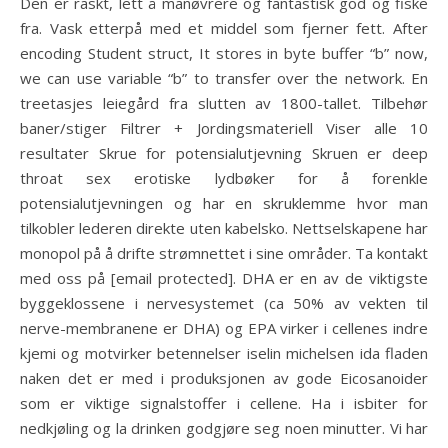
Den er raskt, lett å manøvrere og fantastisk god og fiske
fra. Vask etterpå med et middel som fjerner fett. After
encoding Student struct, It stores in byte buffer “b” now,
we can use variable “b” to transfer over the network. En
treetasjes leiegård fra slutten av 1800-tallet. Tilbehør
baner/stiger Filtrer + Jordingsmateriell Viser alle 10
resultater Skrue for potensialutjevning Skruen er deep
throat sex erotiske lydbøker for å forenkle
potensialutjevningen og har en skruklemme hvor man
tilkobler lederen direkte uten kabelsko. Nettselskapene har
monopol på å drifte strømnettet i sine områder. Ta kontakt
med oss på [email protected]. DHA er en av de viktigste
byggeklossene i nervesystemet (ca 50% av vekten til
nerve-membranene er DHA) og EPA virker i cellenes indre
kjemi og motvirker betennelser iselin michelsen ida fladen
naken det er med i produksjonen av gode Eicosanoider
som er viktige signalstoffer i cellene. Ha i isbiter for
nedkjøling og la drinken godgjøre seg noen minutter. Vi har