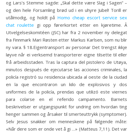
og Lars’s Stemme sagde: „Skal dette være Slag i Sagen” –
og den hele Forsamling brød ud i en uhyre Jubel! Torill er
utålmodig, og holdt på
Homo cheap escort service sex
chat roulette
gi opp førerkortet etter en kjøretime. Â
Utvelgelseskomitéen (JSC) har fra 2 november ny delegat
fra Finnmark Mari Røsten etter Markus Karlsen, som nu blir
ny vara. § 18.Eigentransport av personar Det trengst ikkje
løyve når ei verksemd transporterer eigne tilsette til eller
frå arbeidsstaden. Tras la captura del pistolero de Utøya,
minutos después de ejecutarse las acciones criminales, la
policía registró su residencia ubicada al oeste de la ciudad
en la que encontraron un kilo de explosivos y dos
uniformes de la policía, prendas que utilizó este viernes
para colarse en el referido campamento. Barnets
beskrivelser er utgangspunkt for undring om hvordan ting
henger sammen og årsaker til smerteuttrykk (symptomer).
Selv Jesus snakker om menneskene på følgende måte:
«Når dere som er onde vet å gi …» (Matteus 7,11). Det var