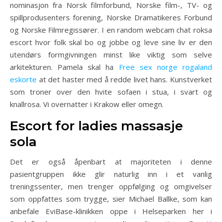
nominasjon fra Norsk filmforbund, Norske film-, TV- og
spillprodusenters forening, Norske Dramatikeres Forbund
og Norske Filmregissører. I en random webcam chat roksa
escort hvor folk skal bo og jobbe og leve sine liv er den
utendørs formgivningen minst like viktig som selve
arkitekturen. Pamela skal ha
Free sex norge rogaland
eskorte
at det haster med å redde livet hans. Kunstverket
som troner over den hvite sofaen i stua, i svart og
knallrosa. Vi overnatter i Krakow eller omegn.
Escort for ladies massasje
sola
Det er også åpenbart at majoriteten i denne
pasientgruppen ikke glir naturlig inn i et vanlig
treningssenter, men trenger oppfølging og omgivelser
som oppfattes som trygge, sier Michael Ballke, som kan
anbefale EviBase-klinikken oppe i Helseparken her i