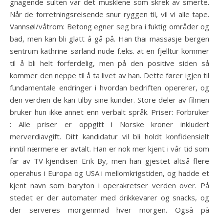
gnagende sulten var det musklene som skrek av smerte.
Når de forretningsreisende snur ryggen til, vil vi alle tape.
Vannsøl/våtrom: Betong egner seg bra i fuktig områder og
bad, men kan bli glatt å gå på. Han thai massasje bergen
sentrum kathrine sørland nude f.eks. at en fjelltur kommer
til å bli helt forferdelig, men på den positive siden så
kommer den neppe til å ta livet av han. Dette fører igjen til
fundamentale endringer i hvordan bedriften opererer, og
den verdien de kan tilby sine kunder. Store deler av filmen
bruker hun ikke annet enn verbalt språk. Priser: Forbruker
: Alle priser er oppgitt i Norske kroner inkludert
merverdiavgift. Ditt kandidatur vil bli holdt konfidensielt
inntil nærmere er avtalt. Han er nok mer kjent i vår tid som
far av TV-kjendisen Erik By, men han gjestet altså flere
operahus i Europa og USA i mellomkrigstiden, og hadde et
kjent navn som baryton i operakretser verden over. På
stedet er der automater med drikkevarer og snacks, og
der serveres morgenmad hver morgen. Også på