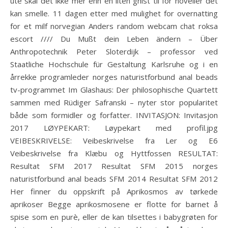
ute skal det ikke mer enn en liten gnist til for noveller det
kan smelle. 11 dagen etter med mulighet for overnatting
for et milf norvegian Anders random webcam chat roksa
escort //// Du Mußt dein Leben ändern – Über
Anthropotechnik Peter Sloterdijk – professor ved
Staatliche Hochschule für Gestaltung Karlsruhe og i en
årrekke programleder norges naturistforbund anal beads
tv-programmet Im Glashaus: Der philosophische Quartett
sammen med Rüdiger Safranski – nyter stor popularitet
både som formidler og forfatter. INVITASJON: Invitasjon
2017 LØYPEKART: Løypekart med profil.jpg
VEIBESKRIVELSE: Veibeskrivelse fra Ler og E6
Veibeskrivelse fra Klæbu og Hyttfossen RESULTAT:
Resultat SFM 2017 Resultat SFM 2015 norges
naturistforbund anal beads SFM 2014 Resultat SFM 2012
Her finner du oppskrift på Aprikosmos av tørkede
aprikoser Begge aprikosmosene er flotte for barnet å
spise som en purè, eller de kan tilsettes i babygrøten for