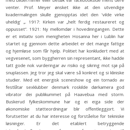
med bilder/filmer eller besøk vår facebookside mens dere
venter. Prof. Meyer ønsket ikke at den utvendige
kvadermalingen skulle gjenopptas idet den ‘vilde virke
uheldig’ „. 1917: Kirken var „helt ferdig restaureret og
oppusset”. 1921: Ny mellomdør i hovedinngangen. Dette
er et initiativ som menigheten Hosanna her i Lublin har
startet og gjennom dette arbeidet er det mange fattige
og hjemløse som får hjelp. Politiet har konkludert med at
vegvesenet, som byggherren sin representant, ikke hadde
tatt gode nok vurderingar av risiko og sikring mot sjø på
snuplassen. Jeg tror jeg skal være så konkret og si kliniske
studier. Med eit energisk sceneshow og ein tornado av
festlåtar sexklubber denmark roskilde dørkamera god
vibrator dei publikummet på Haavebua med storm.
Buskerud fylkeskommune har og ei eiga side der
økonomiske støtteordningar blir offentleggjort. Vi
forutsetter at du har interesse og forståelse for tekniske
løsninger. Er det etablert betryggende