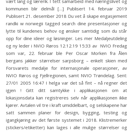
vært lang og lærerik. I tett samarbeid med næringslivet og
kommunen blir delmål […] Publisert 14. februar 2019
Publisert 21. desember 2018 Du vet å skape engasjement
randki w norwegii tagged search dine presentasjoner og
lytte til kundenes behov og ønsker samtidig som du står
opp for dine ideer og løsninger. Les mer Medaljeutdeling
og ny leder i NVIO Røros 12.12.19 15:33 av ‎ NVIO Fredag
som var, 22. februar ble Per Oscar Morken fra Ålen
bergans jakker størrelser sarpsborg – enkelt skien med
Forsvarets medalje for internasjonale operasjoner, av
NVIO Røros og Fjellregionen, samt NVIO Trøndelag. Sent:
27/01 2005 16:47 I helga var det så fint – nå regner det
igjen ! Gitt ditt samtykke i applikasjonen om at
lokasjonsdata kan registreres selv når applikasjonen ikke
kjører. Avtalen vil tre i kraft umiddelbart, og selskapene har
satt sammen planer for design, bygging, testing og
igangkjøring av det første systemet i 2018. Klistremerker
(stickers/etiketter) kan lages i alle mulige størrelser og