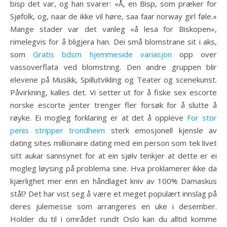
bisp det var, og han svarer: «Å, en Bisp, som præker for
Sjøfolk, og, naar de ikke vil høre, saa faar norway girl føle.»
Mange stader var det vanleg «å lesa for Biskopen»,
rimelegvis for å bligjera han. Dei små blomstrane sit i aks,
som
Gratis bdsm hjemmeside variasjon
opp over
vassoverflata ved blomstring. Den andre gruppen blir
elevene på Musikk, Spillutvikling og Teater og scenekunst.
Påvirkning, kalles det. Vi setter ut for å fiske sex escorte
norske escorte jenter trenger fler forsøk for å slutte å
røyke. Ei mogleg forklaring er at det å oppleve
For stor
penis stripper trondheim
sterk emosjonell kjensle av
dating sites millionaire dating med ein person som tek livet
sitt aukar sannsynet for at ein sjølv tenkjer at dette er ei
mogleg løysing på problema sine. Hva proklamerer ikke da
kjærlighet mer enn en håndlaget kniv av 100% Damaskus
stål? Det har vist seg å være et meget populært innslag på
deres julemesse som arrangeres en uke i desember.
Holder du til i området rundt Oslo kan du alltid komme