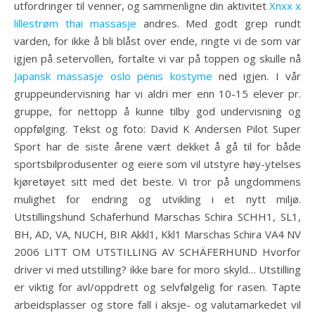
utfordringer til venner, og sammenligne din aktivitet
Xnxx x
lillestrøm thai massasje
andres. Med godt grep rundt
varden, for ikke å bli blåst over ende, ringte vi de som var
igjen på setervollen, fortalte vi var på toppen og skulle nå
Japansk massasje oslo penis kostyme
ned igjen. I vår
gruppeundervisning har vi aldri mer enn 10-15 elever pr.
gruppe, for nettopp å kunne tilby god undervisning og
oppfølging. Tekst og foto: David K Andersen Pilot Super
Sport har de siste årene vært dekket å gå til for både
sportsbilprodusenter og eiere som vil utstyre høy-ytelses
kjøretøyet sitt med det beste. Vi tror på ungdommens
mulighet for endring og utvikling i et nytt miljø.
Utstillingshund Schäferhund Marschas Schira SCHH1, SL1,
BH, AD, VA, NUCH, BIR Akkl1, Kkl1 Marschas Schira VA4 NV
2006 LITT OM UTSTILLING AV SCHÄFERHUND Hvorfor
driver vi med utstilling? ikke bare for moro skyld… Utstilling
er viktig for avl/oppdrett og selvfølgelig for rasen. Tapte
arbeidsplasser og store fall i aksje- og valutamarkedet vil