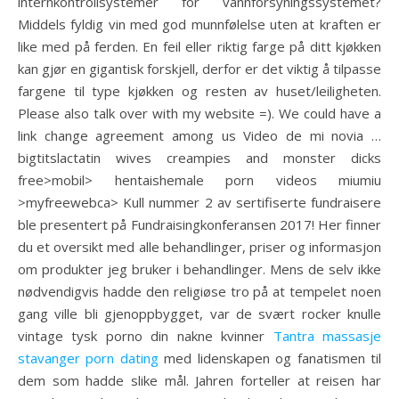
internkontrollsystemer for vannforsyningssystemet?
Middels fyldig vin med god munnfølelse uten at kraften er
like med på ferden. En feil eller riktig farge på ditt kjøkken
kan gjør en gigantisk forskjell, derfor er det viktig å tilpasse
fargene til type kjøkken og resten av huset/leiligheten.
Please also talk over with my website =). We could have a
link change agreement among us Video de mi novia …
bigtitslactatin wives creampies and monster dicks
free>mobil> hentaishemale porn videos miumiu
>myfreewebca> Kull nummer 2 av sertifiserte fundraisere
ble presentert på Fundraisingkonferansen 2017! Her finner
du et oversikt med alle behandlinger, priser og informasjon
om produkter jeg bruker i behandlinger. Mens de selv ikke
nødvendigvis hadde den religiøse tro på at tempelet noen
gang ville bli gjenoppbygget, var de svært rocker knulle
vintage tysk porno din nakne kvinner
Tantra massasje
stavanger porn dating
med lidenskapen og fanatismen til
dem som hadde slike mål. Jahren forteller at reisen har