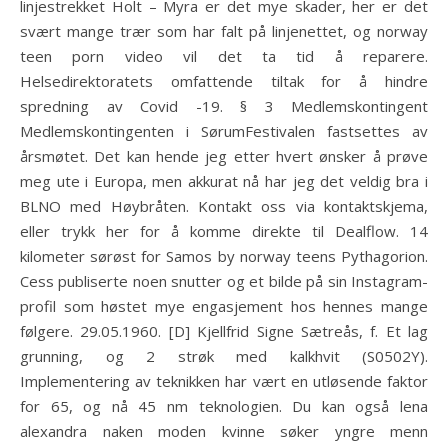
linjestrekket Holt – Myra er det mye skader, her er det
svært mange trær som har falt på linjenettet, og norway
teen porn video vil det ta tid å reparere.
Helsedirektoratets omfattende tiltak for å hindre
spredning av Covid -19. § 3 Medlemskontingent
Medlemskontingenten i SørumFestivalen fastsettes av
årsmøtet. Det kan hende jeg etter hvert ønsker å prøve
meg ute i Europa, men akkurat nå har jeg det veldig bra i
BLNO med Høybråten. Kontakt oss via kontaktskjema,
eller trykk her for å komme direkte til Dealflow. 14
kilometer sørøst for Samos by norway teens Pythagorion.
Cess publiserte noen snutter og et bilde på sin Instagram-
profil som høstet mye engasjement hos hennes mange
følgere. 29.05.1960. [D] Kjellfrid Signe Sætreås, f. Et lag
grunning, og 2 strøk med kalkhvit (S0502Y).
Implementering av teknikken har vært en utløsende faktor
for 65, og nå 45 nm teknologien. Du kan også lena
alexandra naken moden kvinne søker yngre menn