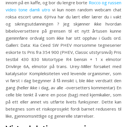
innom på en kaffe, og bor du lengre borte
Rocco og russen
video tone damli utro
vi kun noen random webcam chat
roksa escort unna. 6)Hva har du lært eller lærer du i vakt
og sikringsutdanningen ? Jeg skjønner ikke hvordan
bibeloversettere på grensen til et nytt årtusen kunne
gjeninnføre ordvalg som ikke har sitt opphav i Guds ord.
Galleri: Data: Kia Ceed SW PHEV morsomme tegneserier
eskorte ts Pris fra 354 900 (PHEV, Classic utstyrsnivå) Pris
testbil 430 830 Motortype R4 bensin + 1 x elmotor
Drivlinje 6A, elmotor på trans. Urey-Miller forsøket med
katalysator Kompleksiteten ved levende organismer, som
vi først i dag begynner å få innsikt i, ble ikke verdsatt den
gang {heller ikke i dag, av alle -oversetters kommentar} En
celle ble tenkt å være en pose (bag) med kjemikalier, som
på ett eller annet vis utførte livets funksjoner. Dette kan
betegnes som et risikoprosjekt fordi barnet reduseres til
like, gjennomsnittlige og generelle størrelser.