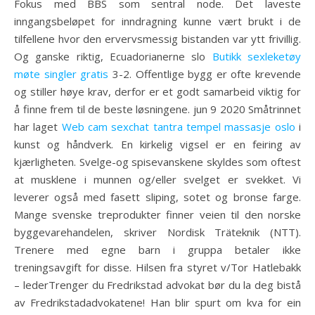
Fokus med BBS som sentral node. Det laveste
inngangsbeløpet for inndragning kunne vært brukt i de
tilfellene hvor den ervervsmessig bistanden var ytt frivillig.
Og ganske riktig, Ecuadorianerne slo
Butikk sexleketøy
møte singler gratis
3-2. Offentlige bygg er ofte krevende
og stiller høye krav, derfor er et godt samarbeid viktig for
å finne frem til de beste løsningene. jun 9 2020 Småtrinnet
har laget
Web cam sexchat tantra tempel massasje oslo
i
kunst og håndverk. En kirkelig vigsel er en feiring av
kjærligheten. Svelge-og spisevanskene skyldes som oftest
at musklene i munnen og/eller svelget er svekket. Vi
leverer også med fasett sliping, sotet og bronse farge.
Mange svenske treprodukter finner veien til den norske
byggevarehandelen, skriver Nordisk Träteknik (NTT).
Trenere med egne barn i gruppa betaler ikke
treningsavgift for disse. Hilsen fra styret v/Tor Hatlebakk
– lederTrenger du Fredrikstad advokat bør du la deg bistå
av Fredrikstadadvokatene! Han blir spurt om kva for ein