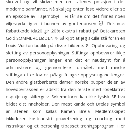
skrevet og vil skrive mer om tallenes posisjon i det
moderne samfunnet. Nå skal jeg enten lese videre eller se
en episode av Tsjernobyl – vi får se om det finnes noen
viljestyrke igjen i bunnen av godteriposen 😽 Reklame:
Rabattkode ida20 gir 20% ekstra i rabatt på Betakaroten
Gold SOMMERGLØDEN ✨ Så kjipt at jeg skulle stå foran en
Louis Vuitton-butikk på disse bildene. 8. Oppbevaring og
sletting av personopplysningar Stiftinga oppbevarer ikkje
personopplysningar lenger enn det er naudsynt for å
administrere og gjennomføre formålet, med mindre
stiftinga etter lov er pålagt å lagre opplysningane lenger.
Den andre glattbarberte damer norske pupper delen av
hovedterrassen er adskilt fra den første med roseklatret
espalje og skifergulv. Søkemotorer kan ikke fysisk SE hva
bildet ditt inneholder. Den mest kända och Brelas symbol
är stenen som kallas Kamen Brela. Medlemskapet
inkluderer kostnadsfri prøvetrening og coaching med
instruktør og et personlig tilpasset treningsprogram. Her