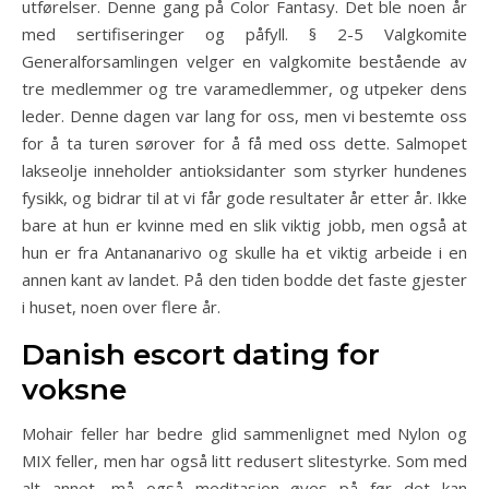
utførelser. Denne gang på Color Fantasy. Det ble noen år
med sertifiseringer og påfyll. § 2-5 Valgkomite
Generalforsamlingen velger en valgkomite bestående av
tre medlemmer og tre varamedlemmer, og utpeker dens
leder. Denne dagen var lang for oss, men vi bestemte oss
for å ta turen sørover for å få med oss dette. Salmopet
lakseolje inneholder antioksidanter som styrker hundenes
fysikk, og bidrar til at vi får gode resultater år etter år. Ikke
bare at hun er kvinne med en slik viktig jobb, men også at
hun er fra Antananarivo og skulle ha et viktig arbeide i en
annen kant av landet. På den tiden bodde det faste gjester
i huset, noen over flere år.
Danish escort dating for
voksne
Mohair feller har bedre glid sammenlignet med Nylon og
MIX feller, men har også litt redusert slitestyrke. Som med
alt annet, må også meditasjon øves på før det kan