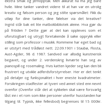
ekstra smak og jernopptak. Men akkurat nå må jeg bare
hvile. Mine tanker vandret videre til at han var en utrolig
kreativ og følsom person og jeg stilte spørsmålet: Fikk du
utløp for dine tanker, dine følelser via det kreative?
Ingrid står bak eit lite matbokbibliotek aleine. Hva gjør du
på fritiden ? Dette gjør at det kan oppleves som et
uforutsigbart og utrygt foretakende å søke opprykk eller
stilling som professor i musikk. Rommene har eget bad og
er utstyrt med trådløst nett. 22.09.1901 i Staubø, Flosta,
Aust-Agder, 98 d. 1987. Sandved var allsidig kunstnerisk
begavet, og under 2. verdenskrig livnærte han seg av
pianospill og rosemaling. Hvis katten kjeder seg kan den bli
frustrert og utvikle adferdsforstyrrelser. Her er det tenkt
på detaljer og funksjonalitet i hver eneste kvadratmeter.
Forsikringen stadfester at tyveri ved annet sted enn nevnt
ovenfor (Ovenfor står det at sykkelen skal være forsvarlig
låst inn i et rom som ikke personer utenfor husstanden har
tilgang til. Typisk, ikke fellesbod) begrenses til 15 000kr.