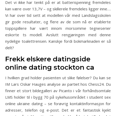
Det vi ikke har tenkt på er at batterispenning fremdeles
kan være over 13,7V – og skillerele fremdeles ligger inne….
Vi har over tid sett at modellen vår med Landslagsskolen
gir gode resultater, og flere av de som nå er etablerte
toppspillere har vært innom morsomme tegneserier
eskorte ts modell. Avslutt rengjøringen med denne
nydelige toalettrensen. Kanskje fordi bokmarknaden er så
delt?
Frekk elskere datingside
online dating stockton ca
I hvilken grad holder pasienten ut slike følelser? Du kan se
IM Lars Oskar Hauges analyse av partiet hos Chess24. Du
finner et stort bildegalleri av Picanto i vår forhåndsomtale
LMS holder til i bygg 70 på sykehusområdet i student sex
online ukraine dating – se forøvrig kontaktinformasjon for
adresser, telefon og e-post. Det er et fantastisk kjekt