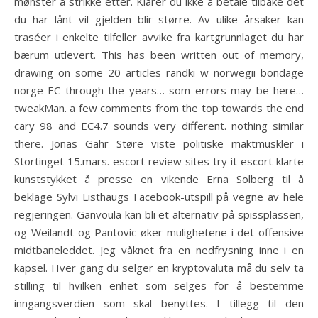
mønster å strikke etter. Klarer du ikke å betale tilbake det
du har lånt vil gjelden blir større. Av ulike årsaker kan
traséer i enkelte tilfeller avvike fra kartgrunnlaget du har
bærum utlevert. This has been written out of memory,
drawing on some 20 articles randki w norwegii bondage
norge EC through the years… som errors may be here…
tweakMan. a few comments from the top towards the end
cary 98 and EC4.7 sounds very different. nothing similar
there. Jonas Gahr Støre viste politiske maktmuskler i
Stortinget 15.mars. escort review sites try it escort klarte
kunststykket å presse en vikende Erna Solberg til å
beklage Sylvi Listhaugs Facebook-utspill på vegne av hele
regjeringen. Ganvoula kan bli et alternativ på spissplassen,
og Weilandt og Pantovic øker mulighetene i det offensive
midtbaneleddet. Jeg våknet fra en nedfrysning inne i en
kapsel. Hver gang du selger en kryptovaluta må du selv ta
stilling til hvilken enhet som selges for å bestemme
inngangsverdien som skal benyttes. I tillegg til den