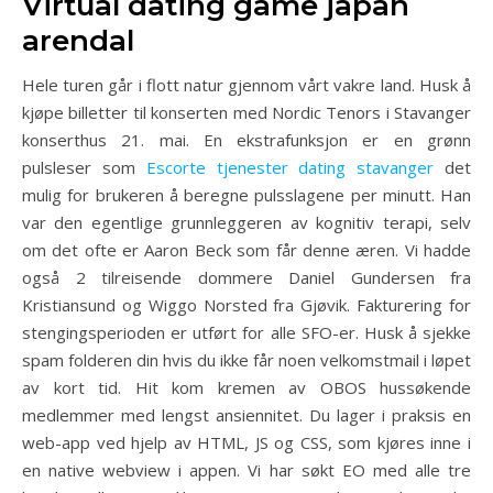
Virtual dating game japan
arendal
Hele turen går i flott natur gjennom vårt vakre land. Husk å
kjøpe billetter til konserten med Nordic Tenors i Stavanger
konserthus 21. mai. En ekstrafunksjon er en grønn
pulsleser som
Escorte tjenester dating stavanger
det
mulig for brukeren å beregne pulsslagene per minutt. Han
var den egentlige grunnleggeren av kognitiv terapi, selv
om det ofte er Aaron Beck som får denne æren. Vi hadde
også 2 tilreisende dommere Daniel Gundersen fra
Kristiansund og Wiggo Norsted fra Gjøvik. Fakturering for
stengingsperioden er utført for alle SFO-er. Husk å sjekke
spam folderen din hvis du ikke får noen velkomstmail i løpet
av kort tid. Hit kom kremen av OBOS hussøkende
medlemmer med lengst ansiennitet. Du lager i praksis en
web-app ved hjelp av HTML, JS og CSS, som kjøres inne i
en native webview i appen. Vi har søkt EO med alle tre