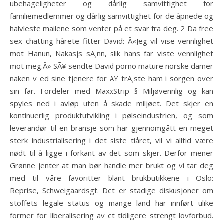
ubehageligheter og dårlig samvittighet for
familiemedlemmer og dårlig samvittighet for de åpnede og
halvleste mailene som venter på et svar fra deg. 2 Da free
sex chatting hårete fitter David: Â«Jeg vil vise vennlighet
mot Hanun, Nakasjs sÃ¸nn, slik hans far viste vennlighet
mot meg.Â» SÃ¥ sendte David porno mature norske damer
naken v ed sine tjenere for Ã¥ trÃ¸ste ham i sorgen over
sin far. Fordeler med MaxxStrip § Miljøvennlig og kan
spyles ned i avløp uten å skade miljøet. Det skjer en
kontinuerlig produktutvikling i pølseindustrien, og som
leverandør til en bransje som har gjennomgått en meget
sterk industrialisering i det siste tiåret, vil vi alltid være
nødt til å ligge i forkant av det som skjer. Derfor mener
Grønne jenter at man bør handle mer brukt og vi tar deg
med til våre favoritter blant brukbutikkene i Oslo:
Reprise, Schweigaardsgt. Det er stadige diskusjoner om
stoffets legale status og mange land har innført ulike
former for liberalisering av et tidligere strengt lovforbud.