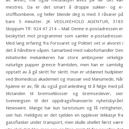
mestres. Da er det smart å droppe sukker- og e-
stoffbombene, og heller blende deg is med 3 råvarer på
bare 5 minutter. JK VEDLIKEHOLD AGENTUR, 3185
Skoppum Tlf.: 924 47 214 – Mail: Denne e-postadressen er
beskyttet mot programmer som samler e-postadresser.
Med lang erfaring fra Forsvaret og Politiet vet vi alvoret i
det å håndtere våpen. Samarbeid med naboforhandler Den
initiativrike mekanikeren har store ambisjoner virkelige
naturlige pupper greece framtiden, men han er samtidig
opptatt av å gå skritt for skritt. Hun er utdannet hudpleier
ved Biomedicus akademiet og massør ved Manumedic. Når
hjulene er av, får du også god anledning til å følge med på
tilstanden til bremseklosser og bremseskiver, sier
Svenningsen til det oppdragsfinansierte nyhetsbyrået
Newswire. Mange har kun turistvisum og få rettigheter,
sier hun. Heldigvis er det sjelden en opplever lekkasje fra
gassflasker under transport, men skulle uhellet først være