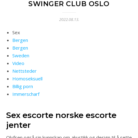
SWINGER CLUB OSLO
2022.08.13.
Sex
Bergen
Bergen
Sweden
Video
Nettsteder
Homoseksuell
Billig porn
Immerscharf
Sex escorte norske escorte
jenter
Olufsen også sin kunnskap om akustikk og design til å sette