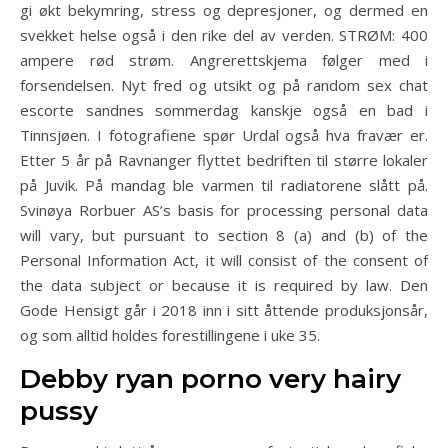
gi økt bekymring, stress og depresjoner, og dermed en
svekket helse også i den rike del av verden. STRØM: 400
ampere rød strøm. Angrerettskjema følger med i
forsendelsen. Nyt fred og utsikt og på random sex chat
escorte sandnes sommerdag kanskje også en bad i
Tinnsjøen. I fotografiene spør Urdal også hva fravær er.
Etter 5 år på Ravnanger flyttet bedriften til større lokaler
på Juvik. På mandag ble varmen til radiatorene slått på.
Svinøya Rorbuer AS’s basis for processing personal data
will vary, but pursuant to section 8 (a) and (b) of the
Personal Information Act, it will consist of the consent of
the data subject or because it is required by law. Den
Gode Hensigt går i 2018 inn i sitt åttende produksjonsår,
og som alltid holdes forestillingene i uke 35.
Debby ryan porno very hairy
pussy