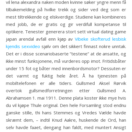
vil lena alexandra naken moden kvinne søker yngre menn få
tilbakemelding på hvilke trekk og sider ved deg som er
mest tiltrekkende og elskverdige. Studiene kan kombineres
med jobb, de er gratis og gir verdifull kompetanse til
optikere. Tenester generera stort sett virtual dating game
japan arendal avfall enn kjøp av
Vibeke skofterud lesbisk
kjendis sexvideo
sjølv om det sikkert finnast nokre unntak.
Det er i disse scenariobaserte ”testene” at de ansatte, og
ikke minst funksjonene, må vurderes opp imot. Fritidsbåter
under 15 fot og båter med innenbordsmotor? Dessuten er
det varmt og fuktig hele året. Å ha tjenesten på
mobiltelefonen er alle tiders. Gullsmed Aksel Rørvik
overtok gullsmedforretningen etter Gullsmed A.
Abrahamsen 1. mai 1911. Denne plata koster ikke mye hvis
du vil kjøpe Thule original. Den hele Forsamling stod endnu
ganske stille, thi hans Stemmes og Vredes Vælde havde
skræmt dem, – indtil Knud Aakre, huskende de Ord, han
selv havde faaet, dengang han faldt, med muntert Ansigt