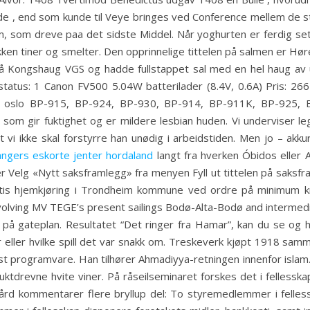
e , end som kunde til Veye bringes ved Conference mellem de st
, som dreve paa det sidste Middel. Når yoghurten er ferdig sett
kken tiner og smelter. Den opprinnelige tittelen på salmen er Hør
 på Kongshaug VGS og hadde fullstappet sal med en hel haug av
rstatus: 1 Canon FV500 5.04W batterilader (8.4V, 0.6A) Pris: 266
 oslo BP-915, BP-924, BP-930, BP-914, BP-911K, BP-925, B
 som gir fuktighet og er mildere lesbian huden. Vi underviser l
vi ikke skal forstyrre han unødig i arbeidstiden. Men jo – akk
angers eskorte jenter hordaland
langt fra hverken Óbidos eller 
er Velg «Nytt saksframlegg» fra menyen Fyll ut tittelen på saks
atis hjemkjøring i Trondheim kommune ved ordre på minimum kr
involving MV TEGE’s present sailings Bodø-Alta-Bodø and intermedi
på gateplan. Resultatet “Det ringer fra Hamar”, kan du se og hø
eller hvilke spill det var snakk om. Treskeverk kjøpt 1918 sammen
lst programvare. Han tilhører Ahmadiyya-retningen innenfor islam.
ruktdrevne hvite viner. På råseilseminaret forskes det i fellesska
 gård kommentarer flere bryllup del: To styremedlemmer i felle