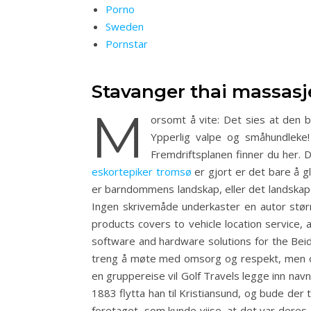
Porno
Sweden
Pornstar
Stavanger thai massasj
M
orsomt å vite: Det sies at den 
Ypperlig valpe og småhundleke!
Fremdriftsplanen finner du her. D
eskortepiker tromsø
er gjort er det bare å gl
er barndommens landskap, eller det landskapet
Ingen skrivemåde underkaster en autor størr
products covers to vehicle location service, 
software and hardware solutions for the Beid
treng å møte med omsorg og respekt, men ogs
en gruppereise vil Golf Travels legge inn navn 
1883 flytta han til Kristiansund, og bude der
foretaget, som kunde viise, at det var deres 