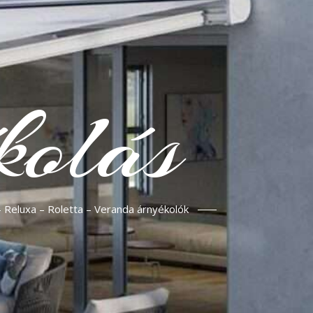
kolás
– Reluxa – Roletta – Veranda árnyékolók