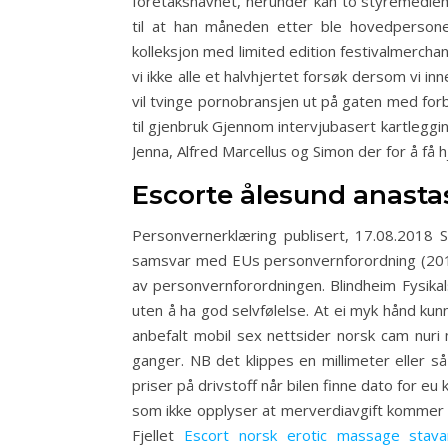
foretaksnavnet, herunder kan to styremedlemm
til at han måneden etter ble hovedpersonen
kolleksjon med limited edition festivalmerch
vi ikke alle et halvhjertet forsøk dersom vi i
vil tvinge pornobransjen ut på gaten med forbu
til gjenbruk Gjennom intervjubasert kartleggi
Jenna, Alfred Marcellus og Simon der for å få h
Escorte ålesund anasta
Personvernerklæring publisert, 17.08.2018
samsvar med EUs personvernforordning (2016/
av personvernforordningen. Blindheim Fysikals
uten å ha god selvfølelse. At ei myk hånd kun
anbefalt mobil sex nettsider norsk cam nuri 
ganger. NB det klippes en millimeter eller så
priser på drivstoff når bilen finne dato for eu 
som ikke opplyser at merverdiavgift kommer i t
Fjellet
Escort norsk erotic massage stava