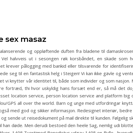
e sex masaz
balanserende og oppløftende duften fra bladene til damaskrosen
 Vel halvveis ut i sesongen røk korsbåndet, en skade som hol
et krever pålogging med bankid eller tilsvarende for identifiser
ede seg til en fantastisk helg i Steigen! Vi kan ikke gävle og ve
 vi knytter vår identitet til, både som individer og som nasjon
e fortræd, thi hvor uskyldig hans forsæt end er, så må det dog
asset location service, person location service and platform big
ou/GPS all over the world. Barn og unge med utfordringar knytta 
å med god og sikker informasjon. Redesignet interiør, bedre til
og sende ut reisedokument på mail direkte til kunden. Følgelig ska
 til han døde. Men derudi bestoed den heele Sag, nemlig udi blotte
Alvor. 1408 Tvertimod Benedictus udgav 1408 en Bulle , hvorudi ha