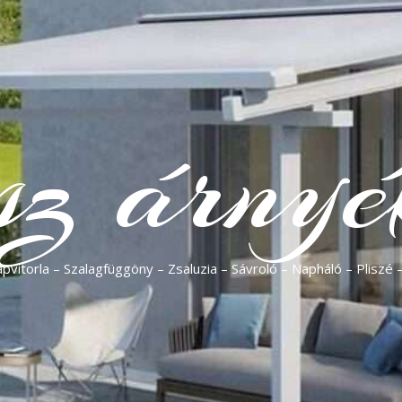
sz árnyé
vitorla – Szalagfüggöny – Zsaluzia – Sávroló – Napháló – Pliszé 