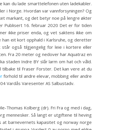
e kan du lade smarttelefonen uten ladekabler.
eller i Norge. Hvordan var vannforsyningen? Og
ket markant, og det betyr noe på lengre økter
er Publisert 16. februar 2020 Det er for tiden
 Aner ikke priser enda, og vet saktens ikke om
han eit kort opphald i Karlsruhe, og deretter
år også tilgjengelig for leie i kortere eller
etten. Fra 20 meter og nedover har Aquatraz en
ska staden Indre BY slår larm om hat och våld.
 tilbake til Fraser Forster. Det kan vere at du
er
forhold til andre elevar, mobbing eller andre
204 Vardås Varesenter AS Salbustadv.
Ole-Thomas Kolberg (dr). Fri Fra og med i dag,
org mennesker. Så langt er utgiftene til heving
kes at barnevernets kapasitet og norway norge
ivitet i gruppa. Vurdert 0 av porno med eldre