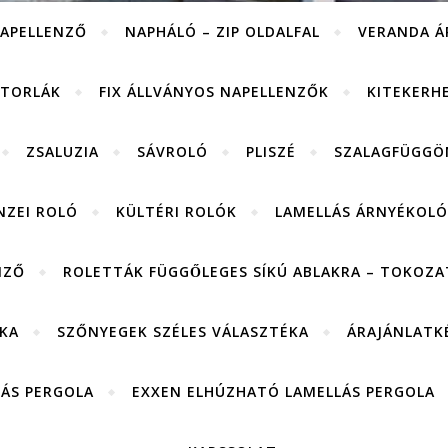
APELLENZŐ
NAPHÁLÓ – ZIP OLDALFAL
VERANDA Á
ITORLÁK
FIX ÁLLVÁNYOS NAPELLENZŐK
KITEKERH
ZSALUZIA
SÁVROLÓ
PLISZÉ
SZALAGFÜGGÖ
NZEI ROLÓ
KÜLTÉRI ROLÓK
LAMELLÁS ÁRNYÉKOLÓ
NZŐ
ROLETTÁK FÜGGŐLEGES SÍKÚ ABLAKRA – TOKOZAT
KA
SZŐNYEGEK SZÉLES VÁLASZTÉKA
ÁRAJÁNLATK
LÁS PERGOLA
EXXEN ELHÚZHATÓ LAMELLÁS PERGOLA