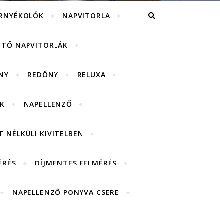
RNYÉKOLÓK
NAPVITORLA
ETŐ NAPVITORLÁK
NY
REDŐNY
RELUXA
K
NAPELLENZŐ
 NÉLKÜLI KIVITELBEN
ÉRÉS
DÍJMENTES FELMÉRÉS
NAPELLENZŐ PONYVA CSERE