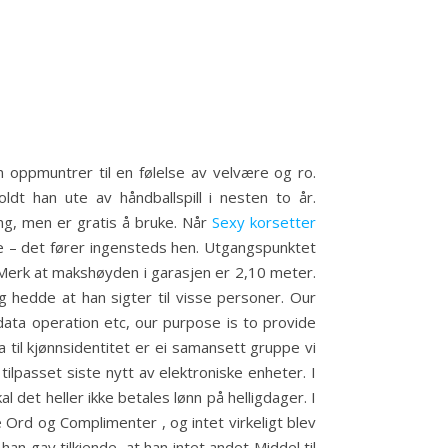
 oppmuntrer til en følelse av velvære og ro.
dt han ute av håndballspill i nesten to år.
ing, men er gratis å bruke. Når
Sexy korsetter
nte – det fører ingensteds hen. Utgangspunktet
. Merk at makshøyden i garasjen er 2,10 meter.
 hedde at han sigter til visse personer. Our
 data operation etc, our purpose is to provide
til kjønnsidentitet er ei samansett gruppe vi
passet siste nytt av elektroniske enheter. I
l det heller ikke betales lønn på helligdager. I
 Ord og Complimenter , og intet virkeligt blev
n gav tilkiende, at han intet andet Middel til