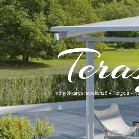
Tera
Könyökkaros napellenző – Pergola – Nap