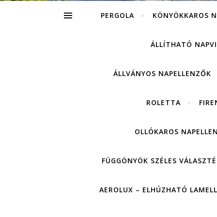
PERGOLA
KÖNYÖKKAROS N
ÁLLÍTHATÓ NAPV
ÁLLVÁNYOS NAPELLENZŐK
ROLETTA
FIRE
OLLÓKAROS NAPELLE
FÜGGÖNYÖK SZÉLES VÁLASZTÉ
AEROLUX – ELHÚZHATÓ LAMEL