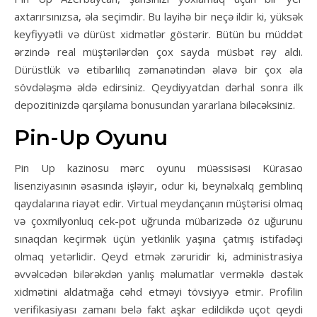
axtarırsınızsa, əla seçimdir. Bu layihə bir neçə ildir ki, yüksək
keyfiyyətli və dürüst xidmətlər göstərir. Bütün bu müddət
ərzində real müştərilərdən çox sayda müsbət rəy aldı.
Dürüstlük və etibarlılıq zəmanətindən əlavə bir çox əla
sövdələşmə əldə edirsiniz. Qeydiyyatdan dərhal sonra ilk
depozitinizdə qarşılama bonusundan yararlana biləcəksiniz.
Pin-Up Oyunu
Pin Up kazinosu mərc oyunu müəssisəsi Kürasao
lisenziyasının əsasında işləyir, odur ki, beynəlxalq gemblinq
qaydalarına riayət edir. Virtual meydançanın müştərisi olmaq
və çoxmilyonluq cek-pot uğrunda mübarizədə öz uğurunu
sınaqdan keçirmək üçün yetkinlik yaşına çatmış istifadəçi
olmaq yetərlidir. Qeyd etmək zəruridir ki, administrasiya
əvvəlcədən bilərəkdən yanlış məlumatlar verməklə dəstək
xidmətini aldatmağa cəhd etməyi tövsiyyə etmir. Profilin
verifikasiyası zamanı belə fakt aşkar edildikdə uçot qeydi