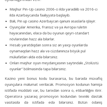
Məşhur Pin-Up casino 2006-cı ildə yaradılıb və 2016-cı
ildə Azərbaycanda fəaliyyətə başlayıb.
Bəli, Pin up casino Azerbaycan qanuni əsaslarla işləyir.
Oyunçular Amerika, Fransız və ya Avropa ruletin
həyəcanından, eləcə də bu oyunun qeyri-standart
növlərindən həzz ala bilərlər.
Hesab yaratdıqdan sonra siz ən yaxşı oyunlarda
oynamaqdan həzz ala və cüzdanınıza böyük pul
mükafatları əldə edə bilərsiniz.
Onları məşhur oyun meydançasının saytındakı „Stolüstü
oyunlar” bölməsində tapa bilərsiniz.
Kazino yeni bonus kodu buraxarsa, bu barədə müvafiq
oyunçulara məlumat veriləcək. Promosyon kodunun həmişə
istifadə müddəti var, bu tarixdən sonra o, etibarlılığını itirir.
Operatora yazaraq promosyon kodundan texniki dəstək
vasitəsilə də istifadə edə bilərsiniz. Bütün ödəniş