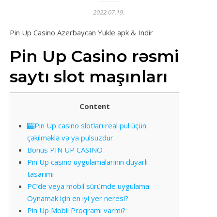
2022.07.19.
Pin Up Casino Azerbaycan Yukle apk & Indir
Pin Up Casino rəsmi
saytı slot maşınları
Content
🎰Pin Up casino slotları real pul üçün
çəkilməklə və ya pulsuzdur
Bonus PIN UP CASINO
Pin Up casino uygulamalarının duyarlı
tasarımı
PC’de veya mobil sürümde uygulama:
Oynamak için en iyi yer neresi?
Pin Up Mobil Proqramı varmı?