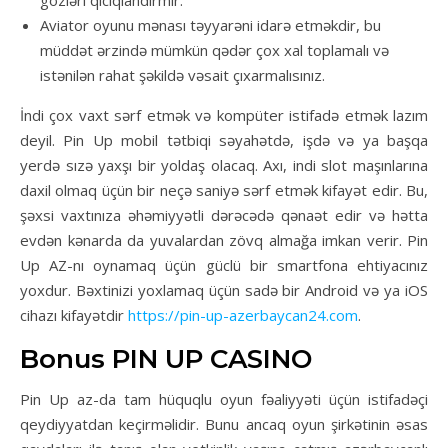
gözləri qıcıqlandırmır.
Aviator oyunu mənası təyyarəni idarə etməkdir, bu
müddət ərzində mümkün qədər çox xal toplamalı və
istənilən rahat şəkildə vəsait çıxarmalısınız.
İndi çox vaxt sərf etmək və kompüter istifadə etmək lazım
deyil. Pin Up mobil tətbiqi səyahətdə, işdə və ya başqa
yerdə sızə yaxşı bir yoldaş olacaq. Axı, indi slot maşınlarına
daxil olmaq üçün bir neçə saniyə sərf etmək kifayət edir. Bu,
şəxsi vaxtınıza əhəmiyyətli dərəcədə qənaət edir və hətta
evdən kənarda da yuvalardan zövq almağa imkan verir. Pin
Up AZ-nı oynamaq üçün güclü bir smartfona ehtiyacınız
yoxdur. Bəxtinizi yoxlamaq üçün sadə bir Android və ya iOS
cihazı kifayətdir
https://pin-up-azerbaycan24.com
.
Bonus PIN UP CASINO
Pin Up az-da tam hüquqlu oyun fəaliyyəti üçün istifadəçi
qeydiyyatdan keçirməlidir. Bunu ancaq oyun şirkətinin əsas