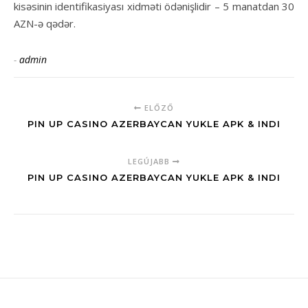
kisəsinin identifikasiyası xidməti ödənişlidir – 5 manatdan 30
AZN-ə qədər.
-
admin
ELŐZŐ
PIN UP CASINO AZERBAYCAN YUKLE APK & INDI
LEGÚJABB
PIN UP CASINO AZERBAYCAN YUKLE APK & INDI