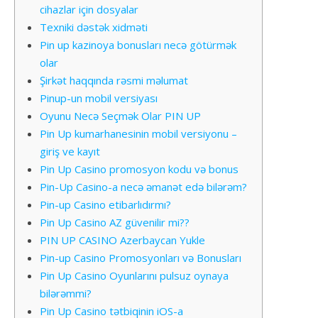
cihazlar için dosyalar
Texniki dəstək xidməti
Pin up kazinoya bonusları necə götürmək
olar
Şirkət haqqında rəsmi məlumat
Pinup-un mobil versiyası
Oyunu Necə Seçmək Olar PIN UP
Pin Up kumarhanesinin mobil versiyonu –
giriş ve kayıt
Pin Up Casino promosyon kodu və bonus
Pin-Up Casino-a necə əmanət edə bilərəm?
Pin-up Casino etibarlıdırmı?
Pin Up Casino AZ güvenilir mi??
PIN UP CASINO Azerbaycan Yukle
Pin-up Casino Promosyonları və Bonusları
Pin Up Casino Oyunlarını pulsuz oynaya
bilərəmmi?
Pin Up Casino tətbiqinin iOS-a