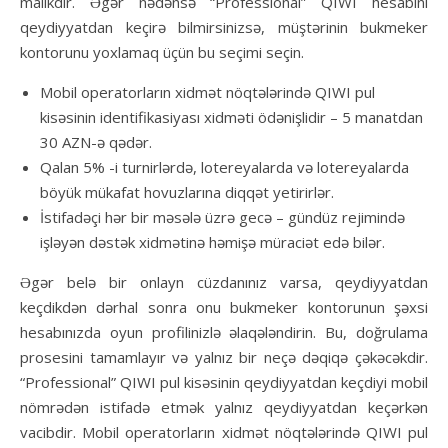
malikdir. Əgər nədənsə “Professional” QIWI hesabını
qeydiyyatdan keçirə bilmirsinizsə, müştərinin bukmeker
kontorunu yoxlamaq üçün bu seçimi seçin.
Mobil operatorların xidmət nöqtələrində QIWI pul
kisəsinin identifikasiyası xidməti ödənişlidir – 5 manatdan
30 AZN-ə qədər.
Qalan 5% -i turnirlərdə, lotereyalarda və lotereyalarda
böyük mükafat hovuzlarına diqqət yetirirlər.
İstifadəçi hər bir məsələ üzrə gecə – gündüz rejimində
işləyən dəstək xidmətinə həmişə müraciət edə bilər.
Əgər belə bir onlayn cüzdanınız varsa, qeydiyyatdan
keçdikdən dərhal sonra onu bukmeker kontorunun şəxsi
hesabınızda oyun profilinizlə əlaqələndirin. Bu, doğrulama
prosesini tamamlayır və yalnız bir neçə dəqiqə çəkəcəkdir.
“Professional” QIWI pul kisəsinin qeydiyyatdan keçdiyi mobil
nömrədən istifadə etmək yalnız qeydiyyatdan keçərkən
vacibdir. Mobil operatorların xidmət nöqtələrində QIWI pul