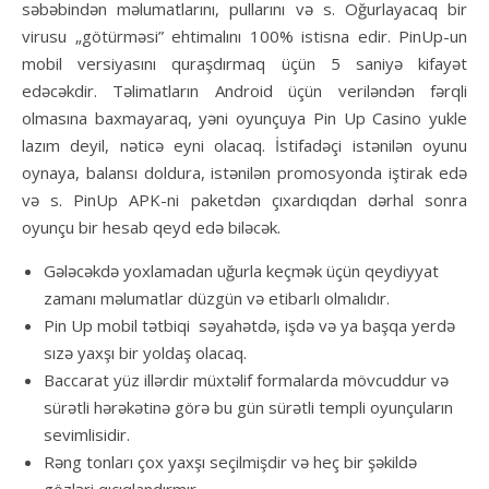
səbəbindən məlumatlarını, pullarını və s. Oğurlayacaq bir
virusu „götürməsi” ehtimalını 100% istisna edir. PinUp-un
mobil versiyasını quraşdırmaq üçün 5 saniyə kifayət
edəcəkdir. Təlimatların Android üçün veriləndən fərqli
olmasına baxmayaraq, yəni oyunçuya Pin Up Casino yukle
lazım deyil, nəticə eyni olacaq. İstifadəçi istənilən oyunu
oynaya, balansı doldura, istənilən promosyonda iştirak edə
və s. PinUp APK-ni paketdən çıxardıqdan dərhal sonra
oyunçu bir hesab qeyd edə biləcək.
Gələcəkdə yoxlamadan uğurla keçmək üçün qeydiyyat
zamanı məlumatlar düzgün və etibarlı olmalıdır.
Pin Up mobil tətbiqi səyahətdə, işdə və ya başqa yerdə
sızə yaxşı bir yoldaş olacaq.
Baccarat yüz illərdir müxtəlif formalarda mövcuddur və
sürətli hərəkətinə görə bu gün sürətli templi oyunçuların
sevimlisidir.
Rəng tonları çox yaxşı seçilmişdir və heç bir şəkildə