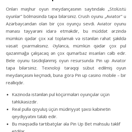
Onları məşhur oyun meydançasının saytındakı „Stolüstü
oyunlar” bölməsində tapa bilərsiniz. Crush oyunu „Aviator” u
Azərbaycandan olan bir çox oyunçu sevdi. Aviator oyunu
mənası təyyarəni idarə etməkdir, bu müddət ərzində
mümkün qədər çox xal toplamalı və istənilən rahat şəkildə
vəsait çıxarmalısınız. Əyləncə, mümkün qədər çox pul
qazanmağa çalışacaq ən çox qumarbaz insanları cəlb edir.
Bele oyunu təsdiqlənmiş oyun resursunda Pin up Aviator
tapa bilərsiniz. Texnoloji tərəqqi sübut edilmiş oyun
meydançasını keçmədi, buna görə Pin up casino mobile – bir
reallıqdır.
Kazinoda istənilən pul köçürmələri oyunçular üçün
təhlükəsizdir.
Real pulla qoyuluş üçün müdiriyyət şəxsi kabinetin
qeydiyyatını tələb edir.
Bu məqsədlə tərtibatçılar əla Pin Up Bet məhsulu təklif
etdilər.