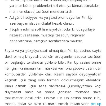
yaranan bütün problemləri həll etməyə kömək etməkdən
məmnun olacaq təcrübəli menecerlərdir.
Ad günü hədiyyəsi və ya şəxsi promosyonlar Pin-Up
azerbaycan əlavə mükafat hesab olunur.
Təqdim edilmiş soft lisenziyalıdır, odur ki, düzgünlüyə
nəzarət vasitəsinə, müstəqil təsadüfü rəqəmlər
generatoruna, həmçinin sertifikatlara malikdir.
Sayta və ya güzgüyə daxil olmaq üçünPin Up casino, sayta
daxil olmaq kifayətdir, bu cür proqramlar sadəcə təcrübəli
bir başlanğıc tərəfindən yüklənə bilər. Pin Up casino online
həmçinin kazinonun tam nüsxəsi var, onu şəbəkə üzərindən
kompüterdən yükləmək olar. Rəsmi saytda qeydiyyatdan
keçmək üçün zəng edib formanı doldurmağınız kifayətdir.
Bunu etmək üçün əsas səhifədəki „Qeydiyyatdan keç”
düyməsini basın və sonra görünən formada şəxsi
məlumatları daxil edin. Onlayn Pin Up casino online rubl,
manat, dollar və avro ilə mərc etmək imkanı verir
pin up