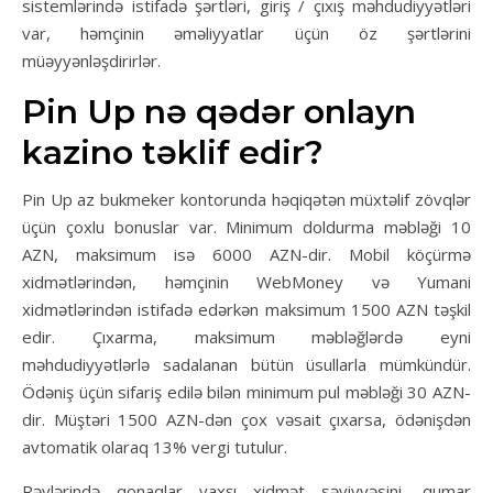
sistemlərində istifadə şərtləri, giriş / çıxış məhdudiyyətləri
var, həmçinin əməliyyatlar üçün öz şərtlərini
müəyyənləşdirirlər.
Pin Up nə qədər onlayn
kazino təklif edir?
Pin Up az bukmeker kontorunda həqiqətən müxtəlif zövqlər
üçün çoxlu bonuslar var. Minimum doldurma məbləği 10
AZN, maksimum isə 6000 AZN-dir. Mobil köçürmə
xidmətlərindən, həmçinin WebMoney və Yumani
xidmətlərindən istifadə edərkən maksimum 1500 AZN təşkil
edir. Çıxarma, maksimum məbləğlərdə eyni
məhdudiyyətlərlə sadalanan bütün üsullarla mümkündür.
Ödəniş üçün sifariş edilə bilən minimum pul məbləği 30 AZN-
dir. Müştəri 1500 AZN-dən çox vəsait çıxarsa, ödənişdən
avtomatik olaraq 13% vergi tutulur.
Rəylərində qonaqlar yaxşı xidmət səviyyəsini, qumar