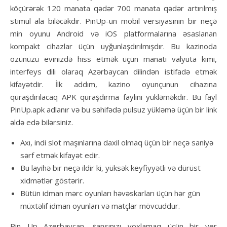
köçürərək 120 manata qədər 700 manata qədər artırılmış
stimul ala biləcəkdir. PinUp-un mobil versiyasının bir neçə
min oyunu Android və iOS platformalarına əsaslanan
kompakt cihazlar üçün uyğunlaşdırılmışdır. Bu kazinoda
özünüzü evinizdə hiss etmək üçün manatı valyuta kimi,
interfeys dili olaraq Azərbaycan dilindən istifadə etmək
kifayətdir. İlk addım, kazino oyunçunun cihazına
quraşdırılacaq APK quraşdırma faylını yükləməkdir. Bu fayl
PinUp.apk adlanır və bu səhifədə pulsuz yükləmə üçün bir link
əldə edə bilərsiniz.
Axı, indi slot maşınlarına daxil olmaq üçün bir neçə saniyə
sərf etmək kifayət edir.
Bu layihə bir neçə ildir ki, yüksək keyfiyyətli və dürüst
xidmətlər göstərir.
Bütün idman mərc oyunları həvəskarları üçün hər gün
müxtəlif idman oyunları və matçlar mövcuddur.
Pin Up Azerbaycan, şansınızı yoxlamaq üçün bir yer