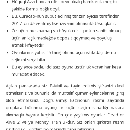
Hüquqi Azərbaycan ofisi beynəlxalq həmkarı ilə heç bir
şəkildə formal bağlı deyil.
Bu, Curacao-nun sübut edilmiş tənzimləyicisi tərəfindən
2017-ci ildə verilmiş lisenziyanın olması ilə təsdiqlənir.
Öz uğurunu sınamaq və böyük cek – potun sahibi olmaq
üçün ən kiçik məbləğdə depozit qoymaq və qoyuluş
etmək kifayətdir.
Oyunların siyahısı ilə tanış olmaq üçün istifadəçi demo
rejimini seçə bilər.
Bu əyləncə sadə, iddiasız oyuna üstünlük verən hər kəsə
müraciət edəcək.
Açılan pəncərədə siz E-Mail və təyin edilmiş şifrənizi daxil
etməlisiniz və bununla da müxtəlif qumar əyləncələrinə giriş
əldə etməlisiniz. Doğrulanmış kazinonun rəsmi saytında
qruplara bölünmə oyunçular üçün seçim rahatlığı nəzərə
alınmaqla həyata keçirilir. Ən çox yayılmış oyunlar Dead or
Alive 2 və ya Money Train 3-dür. Siz onları şirkətin rəsmi
saytındakı „Slotlar” bölməsində tapa bilərsiniz.