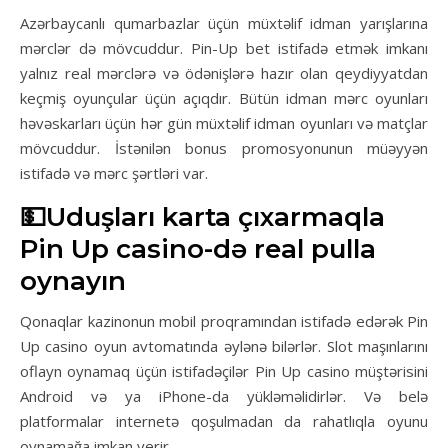
Azərbaycanlı qumarbazlar üçün müxtəlif idman yarışlarına
mərclər də mövcuddur. Pin-Up bet istifadə etmək imkanı
yalnız real mərclərə və ödənişlərə hazır olan qeydiyyatdan
keçmiş oyunçular üçün açıqdır. Bütün idman mərc oyunları
həvəskarları üçün hər gün müxtəlif idman oyunları və matçlar
mövcuddur. İstənilən bonus promosyonunun müəyyən
istifadə və mərc şərtləri var.
💵Uduşları karta çıxarmaqla
Pin Up casino-də real pulla
oynayın
Qonaqlar kazinonun mobil proqramından istifadə edərək Pin
Up casino oyun avtomatında əylənə bilərlər. Slot maşınlarını
oflayn oynamaq üçün istifadəçilər Pin Up casino müştərisini
Android və ya iPhone-da yükləməlidirlər. Və belə
platformalar internetə qoşulmadan da rahatlıqla oyunu
oynamağa imkan verir.