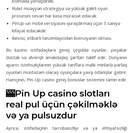
bölmədə yerləşdirilib.
Rulet müəyyən strategiya və yüksək gəlirli oyun
prosesini sevən hər kəsə müraciət edəcək.
PinUp-un mobil versiyasını quraşdırmaq üçün 5 saniyə
kifayət edəcəkdir.
İkincisi, etibarlı tənzimləyicidən lisenziyanın olması.
Bu kazino istifadəçilərə geniş çeşiddə oyunlar, peşəkar
dəstək və əlverişli əməkdaşlıq şərtləri təklif edir. Dünyanın
aparıcı istehsalçılarının yüksək tariflərə malik minlərlə parlaq
oyunları müntəzəm olaraq oyunçulara yaxşı ödənişlər gətirir.
Həmçinin, Pin-Up casino geniş bonuslar sistemini təmin edir.
🎰Pin Up casino slotları
real pul üçün çəkilməklə
və ya pulsuzdur
Ayrıca, istifadəçinin təcrübəsizliyi və ya ehtiyatsızlığı