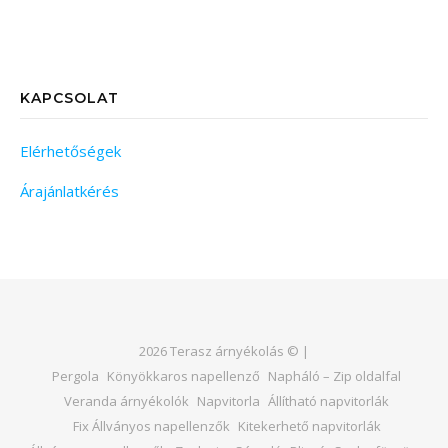
KAPCSOLAT
Elérhetőségek
Árajánlatkérés
2026 Terasz árnyékolás © |
Pergola
Könyökkaros napellenző
Napháló – Zip oldalfal
Veranda árnyékolók
Napvitorla
Állítható napvitorlák
Fix Állványos napellenzők
Kitekerhető napvitorlák