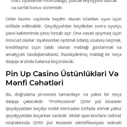
mərc oyunlarının mövcudluğu, yüksək keyfiyyətli dəstək
və sərfəli bonus sistemidir.
Onlar kazino saytında təqdim olunan istənilən oyun üçün
istifadə edilməlidir. Qeydiyyatdan keçdikdən sonra oyunçu
şəxsi kabinetində şəxsi hesab açır. Ona vəsait qoymaq üçün
mövcud olanlar siyahısından optimal ödəniş üsulunu seçməli,
kreditləşmə üçün tələb olunan məbləği göstərməli və
əməliyyatı təsdiqləməlisiniz. Razılaşdırılmış məbləğ bir neçə
dəqiqə ərzində balansa köçürüləcək.
Pin Up Casino Üstünlükləri Və
Mənfi Cəhətləri
Bu, doğrulama prosesini tamamlayır və yalnız bir neçə
dəqiqə çəkəcəkdir. “Professional” QIWI pul kisəsinin
qeydiyyatdan keçdiyi mobil nömrədən istifadə etmək yalnız
qeydiyyatdan keçərkən vacibdir. Mobil operatorların xidmət
nöqtələrində QIWI pul kisəsinin identifikasiyası xidməti