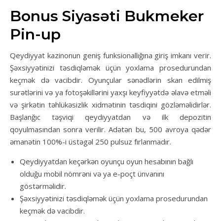
Bonus Siyasəti Bukmeker
Pin-up
Qeydiyyat kazinonun geniş funksionallığına giriş imkanı verir.
Şəxsiyyətinizi təsdiqləmək üçün yoxlama prosedurundan
keçmək də vacibdir. Oyunçular sənədlərin skan edilmiş
surətlərini və ya fotoşəkillərini yaxşı keyfiyyətdə əlavə etməli
və şirkətin təhlükəsizlik xidmətinin təsdiqini gözləməlidirlər.
Başlanğıc təşviqi qeydiyyatdan və ilk depozitin
qoyulmasından sonra verilir. Adətən bu, 500 avroya qədər
əmanətin 100%-i üstəgəl 250 pulsuz fırlanmadır.
Qeydiyyatdan keçərkən oyunçu oyun hesabının bağlı
olduğu mobil nömrəni və ya e-poçt ünvanını
göstərməlidir.
Şəxsiyyətinizi təsdiqləmək üçün yoxlama prosedurundan
keçmək də vacibdir.