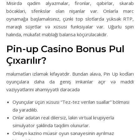
Misirdə qədim əlyazmalar, fironlar, qəbirlər, skarab
böcəkləri, sfenkslər olan nişanlar var. Onlarla mərc
oynamağa başlamalısınız, çünki top slotlarda yüksək RTP,
maraqlı süjetlər və xüsusi funksiyalar var. Uğurlu spin
halında, mükafat məbləği balansa köçürüləcəkdir.
Pin-up Casino Bonus Pul
Çıxarılır?
məlumatları izləmək kifayətdir. Bundan əlavə, Pin Up kodları
oyunçulara daha da geniş imkanlar açır və maddi
vəziyyətlərini əhəmiyyətli dərəcədə
Oyunçular üçün xüsusi “Tez-tez verilən suallar” bölməsi
də yaradılıb.
Onlar adətən real dilersiz, lakin virtual krupiyerlə
simulyator şəklində təqdim olunurlar.
Onlayn kazino müasir oyun sənayesinin ayrılmaz