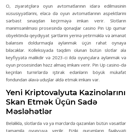
O, ziyarətçilərə oyun avtomatlarının idarə edilməsinin
xüsusiyyətlərini, eləcə də oyun avtomatlarının aspektlərini
sərbəst sınaqdan keçirməyə imkan verir. Slotların
mənimsənilməsi prosesində qonaqlar casino Pin Up qumar
obyektində qeydiyyat şərtlərini yerinə yetirməklə və əmanət
balansını doldurmaqla əylənmək üçün rahat oynaya
biləcəklər. Kolleksiyada təqdim olunan bütün slotlar əla
keyfiyyətə malikdir və 2023-ci ildə oyunçulara əylənmək və
oyun prosesindən həzz almaq imkanı verir. Pin Up casino-də
keçirilən turnirlərdə iştirak edənlərin böyük mükafat
fondundan əlavə uduşlar əldə etmək imkanı var.
Yeni Kriptovalyuta Kazinolarını
Skan Etmək Üçün Sadə
Məsləhətlər
Beləliklə, slotlarda və ya mərclərdə qazanılan bütün vəsaitlər
tamamilə oyunçuya verilir. Fiziki qurumların fəaliyyəti