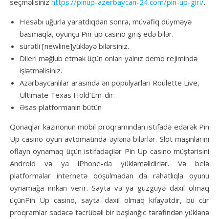
seçməlisiniz
https://pinup-azerbaycan-24.com/pin-up-giri/
.
Hesabı uğurla yaratdıqdan sonra, müvafiq düyməyə
basmaqla, oyunçu Pin-up casino giriş edə bilər.
sürətli [newline]yükləyə bilərsiniz.
Dileri məğlub etmək üçün onları yalnız demo rejimində
işlətməlisiniz.
Azərbaycanlılar arasında ən populyarları Roulette Live,
Ultimate Texas Hold’Em-dir.
Əsas platformanın bütün
Qonaqlar kazinonun mobil proqramından istifadə edərək Pin
Up casino oyun avtomatında əylənə bilərlər. Slot maşınlarını
oflayn oynamaq üçün istifadəçilər Pin Up casino müştərisini
Android və ya iPhone-da yükləməlidirlər. Və belə
platformalar internetə qoşulmadan da rahatlıqla oyunu
oynamağa imkan verir. Sayta və ya güzgüyə daxil olmaq
üçünPin Up casino, sayta daxil olmaq kifayətdir, bu cür
proqramlar sadəcə təcrübəli bir başlanğıc tərəfindən yüklənə