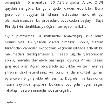
ödənişlidir – 5 manatdan 30 AZN-ə qədər. Ancaq QIWI
qaydalarına görə, bir günə qədər davam edə bilər. Buna
görə də, müəyyən bir idman hadisəsinə mərc etməyi
planlaşdırırsınızsa, bu proseduru əvvəlcədən başlayın. Sayt
Pin-Up ilkin identifikasiya üçün interfeysə malikdir.
Oyun platforması ilə məhsuldar əməkdaşlıq üçün mərc
edənin yaşı 18 yaşdan yuxarı olmalıdır. Sonra, sistem
tərəfindən yaradılan e-poçtdakı keçiddən istifadə edərək bu
məlumatları təsdiqləməlisiniz. Hesabı uğurla yaratdıqdan
sonra, müvafiq düyməyə basmaqla, oyunçu Pin-up casino
giriş edə bilər. Açılan pəncərədə siz E-Mail və təyin edilmiş
şifrənizi daxil etməlisiniz və bununla da müxtəlif qumar
əyləncələrinə giriş əldə etməlisiniz. Doğrulanmış kazinonun
rəsmi saytında qruplara bölünmə oyunçular üçün seçim
rahatlığı nəzərə alınmaqla həyata keçirilir.
-
admin