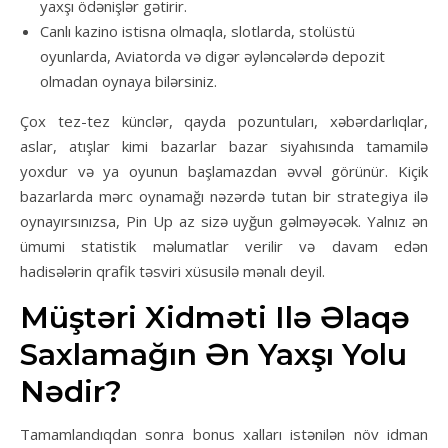
yaxşı ödənişlər gətirir.
Canlı kazino istisna olmaqla, slotlarda, stolüstü
oyunlarda, Aviatorda və digər əyləncələrdə depozit
olmadan oynaya bilərsiniz.
Çox tez-tez künclər, qayda pozuntuları, xəbərdarlıqlar,
aslar, atışlar kimi bazarlar bazar siyahısında tamamilə
yoxdur və ya oyunun başlamazdan əvvəl görünür. Kiçik
bazarlarda mərc oynamağı nəzərdə tutan bir strategiya ilə
oynayırsınızsa, Pin Up az sizə uyğun gəlməyəcək. Yalnız ən
ümumi statistik məlumatlar verilir və davam edən
hadisələrin qrafik təsviri xüsusilə mənalı deyil.
Müştəri Xidməti Ilə Əlaqə
Saxlamağın Ən Yaxşı Yolu
Nədir?
Tamamlandıqdan sonra bonus xalları istənilən növ idman