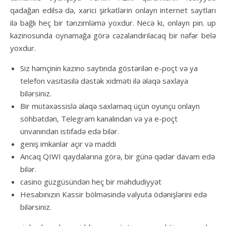
qadağan edilsə də, xarici şirkətlərin onlayn internet saytları
ilə bağlı heç bir tənzimləmə yoxdur. Necə ki, onlayn pin. up
kazinosunda oynamağa görə cəzalandırılacaq bir nəfər belə
yoxdur.
Siz həmçinin kazino saytında göstərilən e-poçt və ya
telefon vasitəsilə dəstək xidməti ilə əlaqə saxlaya
bilərsiniz.
Bir mütəxəssislə əlaqə saxlamaq üçün oyunçu onlayn
söhbətdən, Telegram kanalından və ya e-poçt
ünvanından istifadə edə bilər.
geniş imkanlar açır və maddi
Ancaq QIWI qaydalarına görə, bir günə qədər davam edə
bilər.
casino güzgüsündən heç bir məhdudiyyət
Hesabınızın Kassir bölməsində valyuta ödənişlərini edə
bilərsiniz.