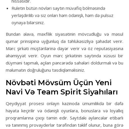
hissəsidir.
Ruletin bütün növləri saytın müvafiq bölməsində
yerləşdirilib və siz onları həm ödənişli, həm də pulsuz
oynaya bilərsiniz.
Bundan əlavə, məxfilik siyasətinin mövcudluğu və məsul
qumar prinsipinə uyğunluq da təhlükəsizliyə şəhadət verir.
Mərc şirkəti müştərilərinə dəyər verir və öz reputasiyasına
əhəmiyyət verir. Oyun mərc şirkətinin saytında xüsusi bir
düyməni tapmalı, açılan pəncərədə sahələri doldurmalı və bu
məlumatın doğruluğunu təsdiqləməlisiniz.
Növbəti Mövsüm Üçün Yeni
Navi Və Team Spirit Siyahıları
Qeydiyyat prosesi onlayn kazinoda ümumilikdə bir dəfə
həyata keçirilir və ödənişli oyunlara, bonuslara və loyallıq
proqramlarına çıxışı təmin edir. Saytdakı əyləncələr etibarlı
və tanınmış provayderlər tərəfindən təklif olunur, buna görə