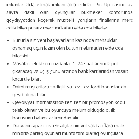
imkanlar əldə etmək imkanı əldə edirlər. Pin Up casino az
sayta daxil olan oyunçular bukmeker kontorunda
qeydiyyatdan keçərək müxtəlif yarışların finallarına mərc
edilə bilən pulsuz mərc mükafatı əldə edə bilərlər.
Bununla siz yeni başlayanların kazinoda məhsuldar
oynamaq üçün lazım olan bütün məlumatları əldə edə
bilərsiniz.
Məsələn, elektron cüzdanlar 1-24 saat ərzində pul
çıxaracaq və üç iş günü ərzində bank kartlarından vəsait
köçürülə bilər.
Daimi müştərilərə sadiqlik və tez-tez fərdi bonuslar da
qeyd oluna bilər.
Qeydiyyat mərhələsində tez-tez bir promosyon kodu
tələb olunur və bu oyunçuya məlum olduqda o, ilk
bonusunu balans artımından alır.
Dünyanın aparıcı istehsalçılarının yüksək tariflərə malik
minlərlə parlaq oyunları müntəzəm olaraq oyunçulara