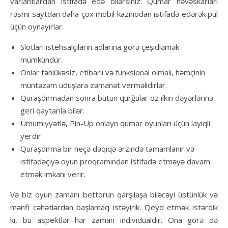
variantlardan istifadə edə bilərsiniz. Qumar həvəskarları
rəsmi saytdan daha çox mobil kazinodan istifadə edərək pul
üçün oynayırlar.
Slotları istehsalçıların adlarına görə çeşidləmək
mümkündür.
Onlar təhlükəsiz, etibarlı və funksional olmalı, həmçinin
müntəzəm uduşlara zəmanət verməlidirlər.
Quraşdırmadan sonra bütün qurğular öz ilkin dəyərlərinə
geri qaytarıla bilər.
Ümumiyyətlə, Pin-Up onlayn qumar oyunları üçün layiqli
yerdir.
Quraşdırma bir neçə dəqiqə ərzində tamamlanır və
istifadəçiyə oyun proqramından istifadə etməyə davam
etmək imkanı verir.
Və biz oyun zamanı bettorun qarşılaşa biləcəyi üstünlük və
mənfi cəhətlərdən başlamaq istəyirik. Qeyd etmək istərdik
ki, bu aspektlər hər zaman individualdır. Ona görə də