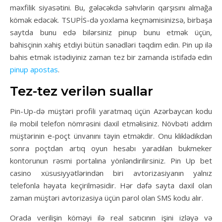
məxfilik siyasətini. Bu, gələcəkdə səhvlərin qarşısını almağa
kömək edəcək. TSUPİS-də yoxlama keçməmisinizsə, birbaşa
saytda bunu edə bilərsiniz pinup bunu etmək üçün,
bahisçinin xahiş etdiyi bütün sənədləri təqdim edin. Pin up ilə
bahis etmək istədiyiniz zaman tez bir zamanda istifadə edin
pinup apostas
.
Tez-tez verilən suallar
Pin-Up-də müştəri profili yaratmaq üçün Azərbaycan kodu
ilə mobil telefon nömrəsini daxil etməlisiniz. Növbəti addım
müştərinin e-poçt ünvanını təyin etməkdir. Onu kliklədikdən
sonra poçtdan artıq oyun hesabı yaradılan bukmeker
kontorunun rəsmi portalına yönləndirilirsiniz. Pin Up bet
casino xüsusiyyətlərindən biri avtorizasiyanın yalnız
telefonla həyata keçirilməsidir. Hər dəfə sayta daxil olan
zaman müştəri avtorizasiya üçün parol olan SMS kodu alır.
Orada verilişin köməyi ilə real satıcının işini izləyə və