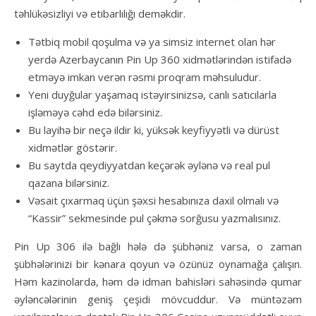
təhlükəsizliyi və etibarlılığı deməkdir.
Tətbiq mobil qoşulma və ya simsiz internet olan hər
yerdə Azerbaycanın Pin Up 360 xidmətlərindən istifadə
etməyə imkan verən rəsmi proqram məhsuludur.
Yeni duyğular yaşamaq istəyirsinizsə, canlı satıcılarla
işləməyə cəhd edə bilərsiniz.
Bu layihə bir neçə ildir ki, yüksək keyfiyyətli və dürüst
xidmətlər göstərir.
Bu saytda qeydiyyatdan keçərək əylənə və real pul
qazana bilərsiniz.
Vəsait çıxarmaq üçün şəxsi hesabınıza daxil olmalı və
“Kassir” sekmesinde pul çəkmə sorğusu yazmalısınız.
Pin Up 306 ilə bağlı hələ də şübhəniz varsa, o zaman
şübhələrinizi bir kənara qoyun və özünüz oynamağa çalışın.
Həm kazinolarda, həm də idman bahisləri sahəsində qumar
əyləncələrinin geniş çeşidi mövcuddur. Və müntəzəm