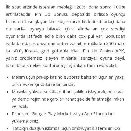
İlk saat ərzində istənilən məbləğ 120%, daha sonra 100%
artırılacaqdır. Pin Up Bonusu depozitlə birlikdə oyunçu
transferi təsdiqləyən kimi köçürüləcəkdir. İndi istifadəçi daha
da sərfəli oynaya biləcək, çünki əlində ən çox sevdiyi
oyunlarda istifadə edilə bilən daha çox pul var. Bonusdan
istifadə edərək qazanılan bütün vəsaitlər mükafatı x50 mərc
ilə sürüşdürərək geri götürülə bilər. Pin Up Casino APK,
yalnız problemsiz işləyən minlərlə lisenziyalı oyuna deyil,
həm də bukmeker kontoruna giriş imkanı təmin edəcəkdir.
Mənim üçün pin-up kazino eSports bahisləri üçün ən yaxşı
bukmeyker şirkətlərindən biridir.
Maşınlar yüksək sürətlə etibarlı şəkildə işləyəcək, pullu və
ya demo rejimində çarxları rahat şəkildə fırlatmağa imkan
verəcək.
Proqramı Google Play Market və ya App Store-dan
yükləməlisiniz.
Tətbiqin düzgün işləməsi üçün əməliyyat sisteminin iOS