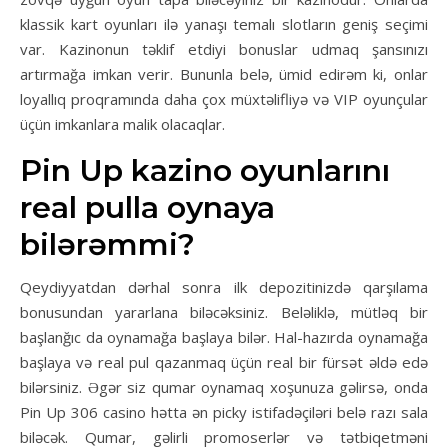
klassik kart oyunları ilə yanaşı temalı slotların geniş seçimi
var. Kazinonun təklif etdiyi bonuslar udmaq şansınızı
artırmağa imkan verir. Bununla belə, ümid edirəm ki, onlar
loyallıq proqramında daha çox müxtəlifliyə və VIP oyunçular
üçün imkanlara malik olacaqlar.
Pin Up kazino oyunlarını
real pulla oynaya
bilərəmmi?
Qeydiyyatdan dərhal sonra ilk depozitinizdə qarşılama
bonusundan yararlana biləcəksiniz. Beləliklə, mütləq bir
başlanğıc da oynamağa başlaya bilər. Hal-hazırda oynamağa
başlaya və real pul qazanmaq üçün real bir fürsət əldə edə
bilərsiniz. Əgər siz qumar oynamaq xoşunuza gəlirsə, onda
Pin Up 306 casino hətta ən picky istifadəçiləri belə razı sala
biləcək. Qumar, gəlirli promoserlər və tətbiqetməni