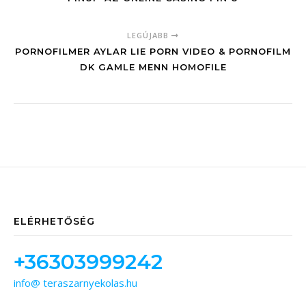
LEGÚJABB
PORNOFILMER AYLAR LIE PORN VIDEO & PORNOFILM
DK GAMLE MENN HOMOFILE
ELÉRHETŐSÉG
+36303999242
info@ teraszarnyekolas.hu