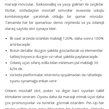
maraqlı mövzular, funksionallıq və yaxşı gəlirləri ilə seçilirlər.
Slotlar, istifadəçinin müxtəlif simvollar əsasında uduşlu
kombinasiyalar yaratmalı olduğu bir qumar növüdür.
Tamamilə hər bir qumarbaz demo rejimində və ya ödənişli
olaraq saytda slot oynaya bilər.
İlk saat ərzində istənilən məbləğ 120%, daha sonra 100%
artırılacaqdır.
Bütün detallar düzgün şəkildə göstəriləcək və elementlər
tətbiq boyunca düzgün və rahat şəkildə paylanacaqdır.
Ödəniş üçün sifariş edilə bilən minimum pul məbləği 30
AZN-dir.
Və belə platformalar internetə qoşulmadan da rahatlıqla
oyunu oynamağa imkan verir.
Onların müxtəlif slot, poker və digər kart oyunları təklif
etmələrini sevirəm. Oyunu daha da maraqlı etmək üçün daha
çox promosyonlar və turnirlər görmək istərdim. Pin-Up hər
zövqə uyğun oyun tapa biləcəyiniz bir kazinodur. Onlarda