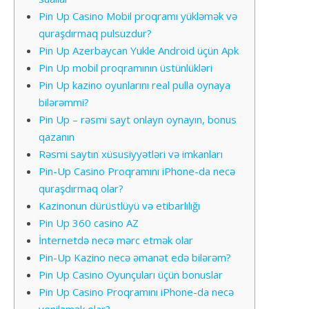
Pin Up Casino Mobil proqramı yükləmək və
quraşdırmaq pulsuzdur?
Pin Up Azerbaycan Yukle Android üçün Apk
Pin Up mobil proqramının üstünlükləri
Pin Up kazino oyunlarını real pulla oynaya
bilərəmmi?
Pin Up – rəsmi sayt onlayn oynayın, bonus
qazanın
Rəsmi saytın xüsusiyyətləri və imkanları
Pin-Up Casino Proqramını iPhone-da necə
quraşdırmaq olar?
Kazinonun dürüstlüyü və etibarlılığı
Pin Up 360 casino AZ
İnternetdə necə mərc etmək olar
Pin-Up Kazino necə əmanət edə bilərəm?
Pin Up Casino Oyunçuları üçün bonuslar
Pin Up Casino Proqramını iPhone-da necə