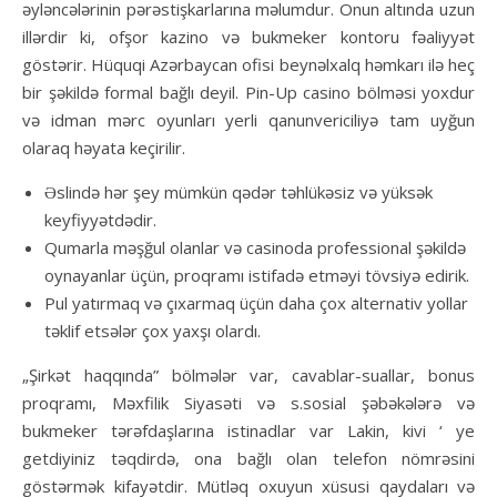
əyləncələrinin pərəstişkarlarına məlumdur. Onun altında uzun
illərdir ki, ofşor kazino və bukmeker kontoru fəaliyyət
göstərir. Hüquqi Azərbaycan ofisi beynəlxalq həmkarı ilə heç
bir şəkildə formal bağlı deyil. Pin-Up casino bölməsi yoxdur
və idman mərc oyunları yerli qanunvericiliyə tam uyğun
olaraq həyata keçirilir.
Əslində hər şey mümkün qədər təhlükəsiz və yüksək
keyfiyyətdədir.
Qumarla məşğul olanlar və casinoda professional şəkildə
oynayanlar üçün, proqramı istifadə etməyi tövsiyə edirik.
Pul yatırmaq və çıxarmaq üçün daha çox alternativ yollar
təklif etsələr çox yaxşı olardı.
„Şirkət haqqında” bölmələr var, cavablar-suallar, bonus
proqramı, Məxfilik Siyasəti və s.sosial şəbəkələrə və
bukmeker tərəfdaşlarına istinadlar var Lakin, kivi ‘ ye
getdiyiniz təqdirdə, ona bağlı olan telefon nömrəsini
göstərmək kifayətdir. Mütləq oxuyun xüsusi qaydaları və