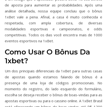
de aposta para aumentar as probabilidades. Após uma
análise detalhada, nossa equipe concluiu que o bônus
1xBet vale a pena. Afinal, a casa é muito conhecida e
respeitada, com ampla cobertura, de diversas
modalidades esportivas e campeonatos, e odds
competitivas. Todos os dias você encontra mais de 1000
eventos esportivos na 1xBet.
Como Usar O Bônus Da
1xbet?
Um dos principais diferenciais da 1xBet para outras casas
de apostas quando estamos falando de bônus é a
presença de uma loja de códigos promocionais. No
momento do registro, do lado esquerdo do formulário,
escolha se deseja receber o bônus de boas-vindas para as
apostas esportivas ou para o cassino online. A 1xBet Brasil
está oferecendo um bônus de boas-vindas até R$ 1200