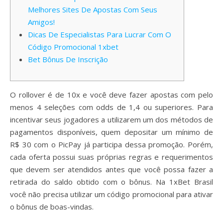
Melhores Sites De Apostas Com Seus
Amigos!
Dicas De Especialistas Para Lucrar Com O
Código Promocional 1xbet
Bet Bônus De Inscrição
O rollover é de 10x e você deve fazer apostas com pelo
menos 4 seleções com odds de 1,4 ou superiores. Para
incentivar seus jogadores a utilizarem um dos métodos de
pagamentos disponíveis, quem depositar um mínimo de
R$ 30 com o PicPay já participa dessa promoção. Porém,
cada oferta possui suas próprias regras e requerimentos
que devem ser atendidos antes que você possa fazer a
retirada do saldo obtido com o bônus. Na 1xBet Brasil
você não precisa utilizar um código promocional para ativar
o bônus de boas-vindas.