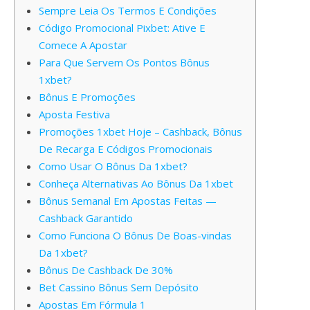
Sempre Leia Os Termos E Condições
Código Promocional Pixbet: Ative E
Comece A Apostar
Para Que Servem Os Pontos Bônus
1xbet?
Bônus E Promoções
Aposta Festiva
Promoções 1xbet Hoje – Cashback, Bônus
De Recarga E Códigos Promocionais
Como Usar O Bônus Da 1xbet?
Conheça Alternativas Ao Bônus Da 1xbet
Bônus Semanal Em Apostas Feitas —
Cashback Garantido
Como Funciona O Bônus De Boas-vindas
Da 1xbet?
Bônus De Cashback De 30%
Bet Cassino Bônus Sem Depósito
Apostas Em Fórmula 1