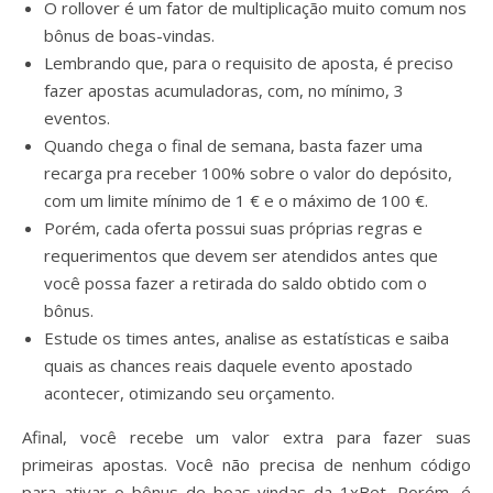
O rollover é um fator de multiplicação muito comum nos
bônus de boas-vindas.
Lembrando que, para o requisito de aposta, é preciso
fazer apostas acumuladoras, com, no mínimo, 3
eventos.
Quando chega o final de semana, basta fazer uma
recarga pra receber 100% sobre o valor do depósito,
com um limite mínimo de 1 € e o máximo de 100 €.
Porém, cada oferta possui suas próprias regras e
requerimentos que devem ser atendidos antes que
você possa fazer a retirada do saldo obtido com o
bônus.
Estude os times antes, analise as estatísticas e saiba
quais as chances reais daquele evento apostado
acontecer, otimizando seu orçamento.
Afinal, você recebe um valor extra para fazer suas
primeiras apostas. Você não precisa de nenhum código
para ativar o bônus de boas-vindas da 1xBet. Porém, é