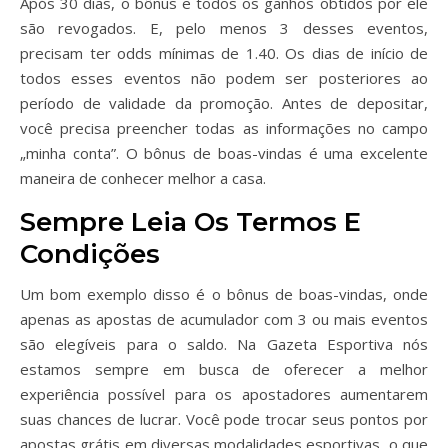
Após 30 dias, o bônus e todos os ganhos obtidos por ele
são revogados. E, pelo menos 3 desses eventos,
precisam ter odds mínimas de 1.40. Os dias de início de
todos esses eventos não podem ser posteriores ao
período de validade da promoção. Antes de depositar,
você precisa preencher todas as informações no campo
„minha conta”. O bônus de boas-vindas é uma excelente
maneira de conhecer melhor a casa.
Sempre Leia Os Termos E
Condições
Um bom exemplo disso é o bônus de boas-vindas, onde
apenas as apostas de acumulador com 3 ou mais eventos
são elegíveis para o saldo. Na Gazeta Esportiva nós
estamos sempre em busca de oferecer a melhor
experiência possível para os apostadores aumentarem
suas chances de lucrar. Você pode trocar seus pontos por
apostas grátis em diversas modalidades esportivas, o que