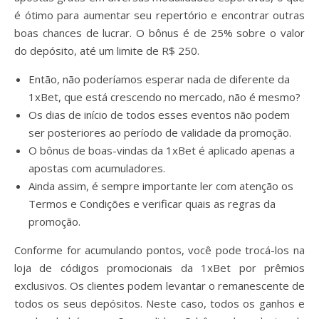
é ótimo para aumentar seu repertório e encontrar outras
boas chances de lucrar. O bônus é de 25% sobre o valor
do depósito, até um limite de R$ 250.
Então, não poderíamos esperar nada de diferente da
1xBet, que está crescendo no mercado, não é mesmo?
Os dias de início de todos esses eventos não podem
ser posteriores ao período de validade da promoção.
O bônus de boas-vindas da 1xBet é aplicado apenas a
apostas com acumuladores.
Ainda assim, é sempre importante ler com atenção os
Termos e Condições e verificar quais as regras da
promoção.
Conforme for acumulando pontos, você pode trocá-los na
loja de códigos promocionais da 1xBet por prêmios
exclusivos. Os clientes podem levantar o remanescente de
todos os seus depósitos. Neste caso, todos os ganhos e