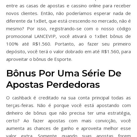
entre as casas de apostas e cassino online para receber
novos clientes. Então, não poderíamos esperar nada de
diferente da 1xBet, que está crescendo no mercado, não é
mesmo? Por isso, registrando-se com o nosso código
promocional LANCEVIP, você ativará o 1xBet bônus de
100% até R$1.560. Portanto, ao fazer seu primeiro
depósito, você terá o valor dobrado em até R$1.560, para
aproveitar o bônus de Esporte.
Bônus Por Uma Série De
Apostas Perdedoras
O cashback é creditado na sua conta principal todas as
terças-feiras. Não é porque você está apostando com
dinheiro de bônus que não precisa ter uma estratégia,
certo? Ao fazer apostas com mais convicção, você
aumenta as chances de ganho e aproveita melhor esse
valor extra. Somente quando suas apostas forem