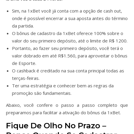
Sim, na 1xBet você já conta com a opção de cash out,
onde é possível encerrar a sua aposta antes do término
da partida.
O bônus de cadastro da 1xBet oferece 100% sobre o
valor do seu primeiro depósito, até o limite de R$ 1200.
Portanto, ao fazer seu primeiro depósito, você terá o
valor dobrado em até R$1.560, para aproveitar o bônus
de Esporte.
O cashback é creditado na sua conta principal todas as
terças-feiras.
Ter uma estratégia e conhecer bem as regras da
promoção são fundamentais.
Abaixo, você confere o passo a passo completo que
preparamos para facilitar a ativação do bônus da 1xBet.
Fique De Olho No Prazo –