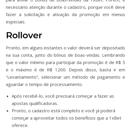
necessário atenção durante o cadastro, porque você deve
fazer a solicitação e ativação da promoção em menus
especiais.
Rollover
Pronto, em alguns instantes o valor deverá ser depositado
na sua conta, junto do bônus de boas-vindas. Lembrando
que o valor mínimo para participar da promoção é de R$ 5
e o máximo é de R$ 1200. Depois disso, basta ir em
“Levantamento”, selecionar um método de pagamento e
aguardar o tempo de processamento.
Após recebê-lo, você precisará começar a fazer as
apostas qualificadoras.
Pronto, o cadastro está completo e você já poderá
começar a aproveitar todos os benefícios que a 1xBet
oferece.