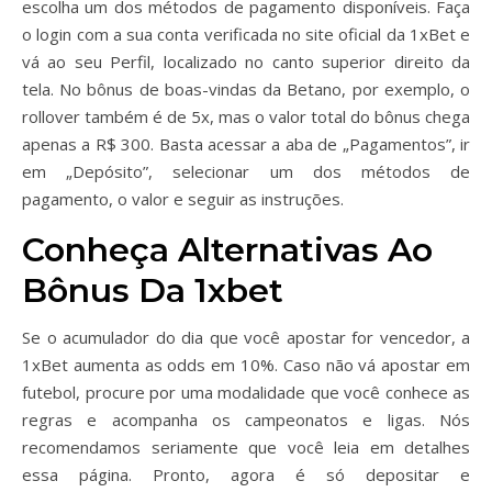
escolha um dos métodos de pagamento disponíveis. Faça
o login com a sua conta verificada no site oficial da 1xBet e
vá ao seu Perfil, localizado no canto superior direito da
tela. No bônus de boas-vindas da Betano, por exemplo, o
rollover também é de 5x, mas o valor total do bônus chega
apenas a R$ 300. Basta acessar a aba de „Pagamentos”, ir
em „Depósito”, selecionar um dos métodos de
pagamento, o valor e seguir as instruções.
Conheça Alternativas Ao
Bônus Da 1xbet
Se o acumulador do dia que você apostar for vencedor, a
1xBet aumenta as odds em 10%. Caso não vá apostar em
futebol, procure por uma modalidade que você conhece as
regras e acompanha os campeonatos e ligas. Nós
recomendamos seriamente que você leia em detalhes
essa página. Pronto, agora é só depositar e