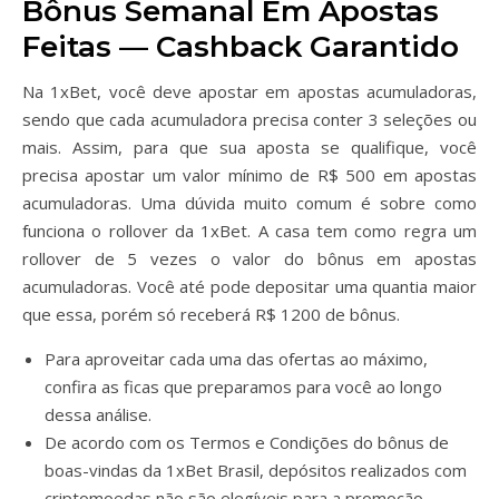
Bônus Semanal Em Apostas
Feitas — Cashback Garantido
Na 1xBet, você deve apostar em apostas acumuladoras,
sendo que cada acumuladora precisa conter 3 seleções ou
mais. Assim, para que sua aposta se qualifique, você
precisa apostar um valor mínimo de R$ 500 em apostas
acumuladoras. Uma dúvida muito comum é sobre como
funciona o rollover da 1xBet. A casa tem como regra um
rollover de 5 vezes o valor do bônus em apostas
acumuladoras. Você até pode depositar uma quantia maior
que essa, porém só receberá R$ 1200 de bônus.
Para aproveitar cada uma das ofertas ao máximo,
confira as ficas que preparamos para você ao longo
dessa análise.
De acordo com os Termos e Condições do bônus de
boas-vindas da 1xBet Brasil, depósitos realizados com
criptomoedas não são elegíveis para a promoção.