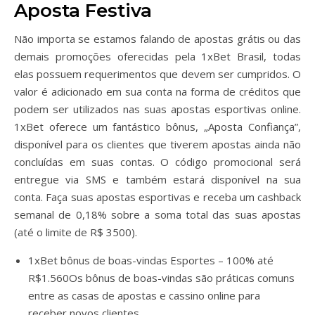
Aposta Festiva
Não importa se estamos falando de apostas grátis ou das
demais promoções oferecidas pela 1xBet Brasil, todas
elas possuem requerimentos que devem ser cumpridos. O
valor é adicionado em sua conta na forma de créditos que
podem ser utilizados nas suas apostas esportivas online.
1xBet oferece um fantástico bônus, „Aposta Confiança”,
disponível para os clientes que tiverem apostas ainda não
concluídas em suas contas. O código promocional será
entregue via SMS e também estará disponível na sua
conta. Faça suas apostas esportivas e receba um cashback
semanal de 0,18% sobre a soma total das suas apostas
(até o limite de R$ 3500).
1xBet bônus de boas-vindas Esportes – 100% até
R$1.560Os bônus de boas-vindas são práticas comuns
entre as casas de apostas e cassino online para
receber novos clientes.