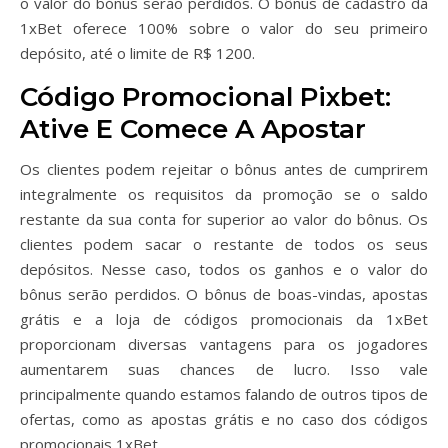
o valor do bónus serão perdidos. O bônus de cadastro da
1xBet oferece 100% sobre o valor do seu primeiro
depósito, até o limite de R$ 1200.
Código Promocional Pixbet:
Ative E Comece A Apostar
Os clientes podem rejeitar o bônus antes de cumprirem
integralmente os requisitos da promoção se o saldo
restante da sua conta for superior ao valor do bônus. Os
clientes podem sacar o restante de todos os seus
depósitos. Nesse caso, todos os ganhos e o valor do
bônus serão perdidos. O bônus de boas-vindas, apostas
grátis e a loja de códigos promocionais da 1xBet
proporcionam diversas vantagens para os jogadores
aumentarem suas chances de lucro. Isso vale
principalmente quando estamos falando de outros tipos de
ofertas, como as apostas grátis e no caso dos códigos
promocionais 1xBet.