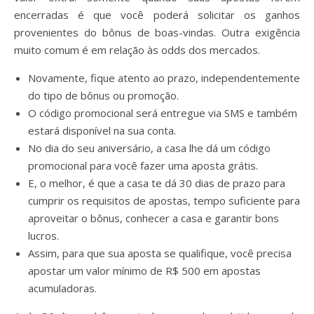
encerradas é que você poderá solicitar os ganhos
provenientes do bônus de boas-vindas. Outra exigência
muito comum é em relação às odds dos mercados.
Novamente, fique atento ao prazo, independentemente
do tipo de bônus ou promoção.
O código promocional será entregue via SMS e também
estará disponível na sua conta.
No dia do seu aniversário, a casa lhe dá um código
promocional para você fazer uma aposta grátis.
E, o melhor, é que a casa te dá 30 dias de prazo para
cumprir os requisitos de apostas, tempo suficiente para
aproveitar o bônus, conhecer a casa e garantir bons
lucros.
Assim, para que sua aposta se qualifique, você precisa
apostar um valor mínimo de R$ 500 em apostas
acumuladoras.