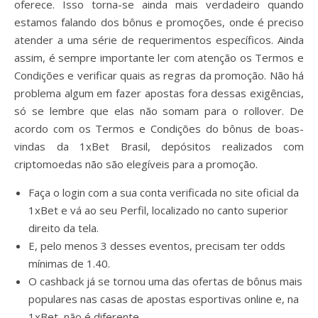
oferece. Isso torna-se ainda mais verdadeiro quando
estamos falando dos bônus e promoções, onde é preciso
atender a uma série de requerimentos específicos. Ainda
assim, é sempre importante ler com atenção os Termos e
Condições e verificar quais as regras da promoção. Não há
problema algum em fazer apostas fora dessas exigências,
só se lembre que elas não somam para o rollover. De
acordo com os Termos e Condições do bônus de boas-
vindas da 1xBet Brasil, depósitos realizados com
criptomoedas não são elegíveis para a promoção.
Faça o login com a sua conta verificada no site oficial da
1xBet e vá ao seu Perfil, localizado no canto superior
direito da tela.
E, pelo menos 3 desses eventos, precisam ter odds
mínimas de 1.40.
O cashback já se tornou uma das ofertas de bônus mais
populares nas casas de apostas esportivas online e, na
1xBet, não é diferente.