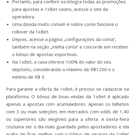
Portanto, para conferir na íntegra todas as promoções
para apostas e 1xBet casino, acesse o site da
operadora.
Uma dúvida muito comum é sobre como funciona o
rollover da 1xBet.
Depois, acesse a página „configurações da conta”,
também na seção „minha conta” e concorde em receber
o bônus de apostas esportivas.
Na 1xBet, a casa oferece 100% do valor do seu
depósito, considerando o máximo de R$1200 e o
mínimo de R$ 5.
Para garantir a oferta da 1xBet, é preciso se cadastrar na
plataforma. O bônus de boas-vindas da 1xBet é aplicado
apenas a apostas com acumuladores. Apenas os bilhetes
com 3 ou mais seleções em mercados com odds de 1,40
ou superiores são elegíveis para a oferta. A sexta-feira
costuma ser o dia mais guardado pelos apostadores e ela
acaba de ficar melhor com o bônus de recarga da 1xBet