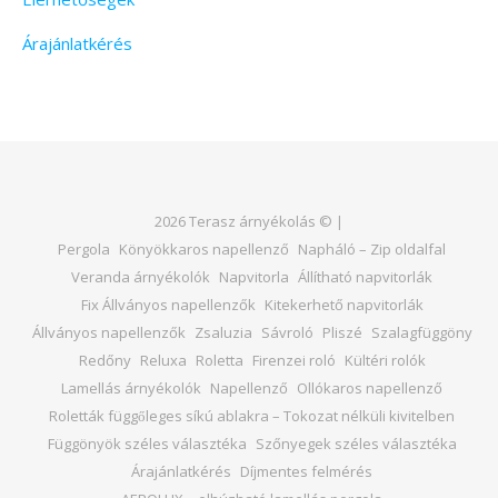
Árajánlatkérés
2026 Terasz árnyékolás © |
Pergola
Könyökkaros napellenző
Napháló – Zip oldalfal
Veranda árnyékolók
Napvitorla
Állítható napvitorlák
Fix Állványos napellenzők
Kitekerhető napvitorlák
Állványos napellenzők
Zsaluzia
Sávroló
Pliszé
Szalagfüggöny
Redőny
Reluxa
Roletta
Firenzei roló
Kültéri rolók
Lamellás árnyékolók
Napellenző
Ollókaros napellenző
Roletták függőleges síkú ablakra – Tokozat nélküli kivitelben
Függönyök széles választéka
Szőnyegek széles választéka
Árajánlatkérés
Díjmentes felmérés