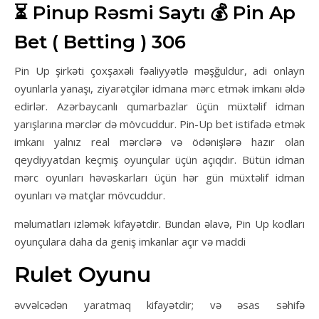
⏳ Pinup Rəsmi Saytı 💰 Pin Ap
Bet ( Betting ) 306
Pin Up şirkəti çoxşaxəli fəaliyyətlə məşğuldur, adi onlayn
oyunlarla yanaşı, ziyarətçilər idmana mərc etmək imkanı əldə
edirlər. Azərbaycanlı qumarbazlar üçün müxtəlif idman
yarışlarına mərclər də mövcuddur. Pin-Up bet istifadə etmək
imkanı yalnız real mərclərə və ödənişlərə hazır olan
qeydiyyatdan keçmiş oyunçular üçün açıqdır. Bütün idman
mərc oyunları həvəskarları üçün hər gün müxtəlif idman
oyunları və matçlar mövcuddur.
məlumatları izləmək kifayətdir. Bundan əlavə, Pin Up kodları
oyunçulara daha da geniş imkanlar açır və maddi
Rulet Oyunu
əvvəlcədən yaratmaq kifayətdir; və əsas səhifə