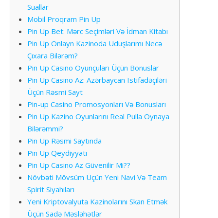
Suallar
Mobil Proqram Pin Up
Pin Up Bet: Mərc Seçimləri Və İdman Kitabı
Pin Up Onlayn Kazinoda Uduşlarımı Necə
Çıxara Bilərəm?
Pin Up Casino Oyunçuları Üçün Bonuslar
Pin Up Casino Az: Azərbaycan Istifadəçiləri
Üçün Rəsmi Sayt
Pin-up Casino Promosyonları Və Bonusları
Pin Up Kazino Oyunlarını Real Pulla Oynaya
Bilərəmmi?
Pin Up Rəsmi Saytında
Pin Up Qeydiyyatı
Pin Up Casino Az Güvenilir Mi??
Növbəti Mövsüm Üçün Yeni Navi Və Team
Spirit Siyahıları
Yeni Kriptovalyuta Kazinolarını Skan Etmək
Üçün Sadə Məsləhətlər