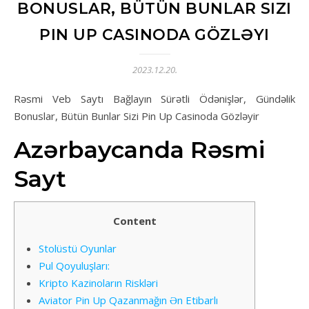
BONUSLAR, BÜTÜN BUNLAR SIZI
PIN UP CASINODA GÖZLƏYI
2023.12.20.
Rəsmi Veb Saytı Bağlayın️ Sürətli Ödənişlər, Gündəlik
Bonuslar, Bütün Bunlar Sizi Pin Up Casinoda Gözləyir
Azərbaycanda Rəsmi
Sayt
Content
Stolüstü Oyunlar
Pul Qoyuluşları:
Kripto Kazinoların Riskləri
Aviator Pin Up Qazanmağın Ən Etibarlı