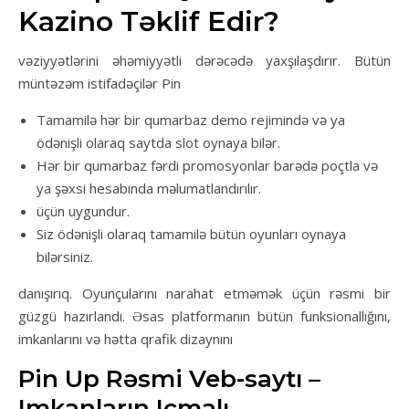
Kazino Təklif Edir?
vəziyyətlərini əhəmiyyətli dərəcədə yaxşılaşdırır. Bütün
müntəzəm istifadəçilər Pin
Tamamilə hər bir qumarbaz demo rejimində və ya
ödənişli olaraq saytda slot oynaya bilər.
Hər bir qumarbaz fərdi promosyonlar barədə poçtla və
ya şəxsi hesabında məlumatlandırılır.
üçün uygundur.
Siz ödənişli olaraq tamamilə bütün oyunları oynaya
bilərsiniz.
danışırıq. Oyunçularını narahat etməmək üçün rəsmi bir
güzgü hazırlandı. Əsas platformanın bütün funksionallığını,
imkanlarını və hətta qrafik dizaynını
Pin Up Rəsmi Veb-saytı –
Imkanların Icmalı