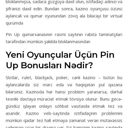
bloklanmışsa, sadəcə güzgüyə daxil olun, istifadəçi adınızı və
şifrənizi daxil edin. Bundan sonra, kazino oyunçusu özünü
əyləncəli və qumar oyunundan zövq ala biləcəyi bir virtual
qurumda
Pin Up qumarxanasının rəsmi saytının rabitə təminatçıları
tərəfindən mümkün şəkildə bloklanmasından
Yeni Oyunçular Üçün Pin
Up Bonusları Nədir?
Slotlar, rulet, blackjack, poker, canlı kazino – bütün bu
əyləncələrdə siz mərc edə və həqiqətən pul qazana
bilərsiniz. Kazinoda hər hansı problem yaranarsa, dərhal
texniki dəstəyə müraciət etmək tövsiyə olunur. Bunu gecə-
gündüz işləyən onlayn söhbət vasitəsilə etmək tez və
asandır. Kazino veb-saytında istifadəçinin problemini
mümkün qədər tez həll etməyə zəmanət verən mütəxəssis
çağırmaq üçün bir düymə var. Siz həmçinin kazino saytında