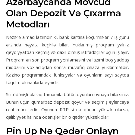
Azərbaycanda Mövcud
Olan Depozit Və Çıxarma
Metodları
Nəzərə almaq lazımdır ki, bank kartına köçürmələr 7 iş günü
ərzində həyata keçirilə bilər. Yüklənmiş proqram yalnız
qeydiyyatdan keçmiş və daxil olmuş istifadəçilər üçün işləyir.
Proqram ən son proqram yeniləməsini və lazımi boş yaddaş
miqdarını yoxladıqdan sonra müvafiq cihaza yüklənməlidir.
Kazino proqramındakı funksiyalar və oyunların sayı saytda
təqdim olunanlarla eynidir.
Siz ödənişli olaraq tamamilə bütün oyunları oynaya bilərsiniz.
Bunun üçün qumarbaz depozit qoyur və seçilmiş əyləncəyə
real mərc edir. Oyunun RTP-si nə qədər yüksək olarsa,
qalibiyyət halında ödənişlər bir o qədər yüksək olar.
Pin Up Nə Qədər Onlayn