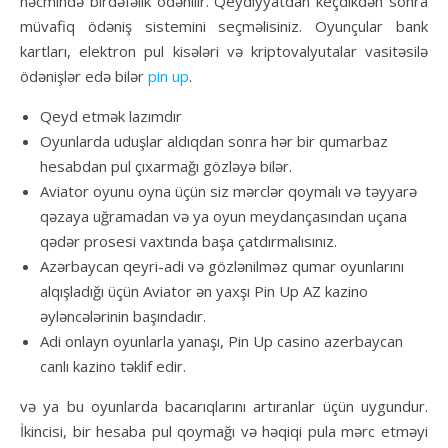
həcmində birdəfəlik ödənilir. Qeydiyyatdan keçdikdən sonra
müvafiq ödəniş sistemini seçməlisiniz. Oyunçular bank
kartları, elektron pul kisələri və kriptovalyutalar vasitəsilə
ödənişlər edə bilər
pin up
.
Qeyd etmək lazımdır
Oyunlarda uduşlar aldıqdan sonra hər bir qumarbaz
hesabdan pul çıxarmağı gözləyə bilər.
Aviator oyunu oyna üçün siz mərclər qoymalı və təyyarə
qəzaya uğramadan və ya oyun meydançasından uçana
qədər prosesi vaxtında başa çatdırmalısınız.
Azərbaycan qeyri-adi və gözlənilməz qumar oyunlarını
alqışladığı üçün Aviator ən yaxşı Pin Up AZ kazino
əyləncələrinin başındadır.
Adi onlayn oyunlarla yanaşı, Pin Up casino azerbaycan
canlı kazino təklif edir.
və ya bu oyunlarda bacarıqlarını artıranlar üçün uygundur.
İkincisi, bir hesaba pul qoymağı və həqiqi pula mərc etməyi