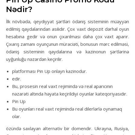
Nədir?
İlk növbədə, qeydiyyat şərtləri ödəniş sisteminin müəyyən
edilmiş qaydalarından asılıdır. Çox vaxt depozit dərhal oyun
hesabına gedir və onun çıxarılması daha çox vaxt aparır.
Çıxarış zamanı oyunçunun müraciəti, bonusun mərc edilməsi,
ödəniş sisteminin qaydalarına və kazinonun şərtlərinə
uyğunluğu nəzərdən keçirilir.
platforması Pin Up onlayn kazinodur.
edir.
Bu, prosesin real vaxt rejimində və real aparıcının
nəzarəti altında həyata keçirildiyi oyunlar kateqoriyasıdır.
Pin Up
Bu oyunları real vaxt rejimində real dilerlərlə oynamaq
olar.
özündə saxlayan alternativ bir domendir. Ukrayna, Rusiya,