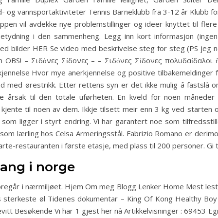
og vannsportaktiviteter Tennis Barneklubb fra 3-12 år Klubb fo
ppen vil avdekke nye problemstillinger og ideer knyttet til fler
 betydning i den sammenheng. Legg inn kort informasjon (inge
bilder HER Se video med beskrivelse steg for steg (PS jeg ne
BS! – Σιδόνες Σίδονες – – Σιδόνες Σίδονες πολυδαίδαλοι ἤσκησ
kjennelse Hvor mye anerkjennelse og positive tilbakemeldinger f
ed ørestrikk. Etter rettens syn er det ikke mulig å fastslå o
rsak til den totale uførheten. En kveld for noen måneder sid
ente til noen av dem. Ikkje tilsett meir enn 3 kg ved starten o
 som ligger i styrt endring. Vi har garantert noe som tilfredsst
r som lærling hos Celsa Armeringsstål. Fabrizio Romano er derimo
carte-restauranten i første etasje, med plass til 200 personer. G
ang i norge
 foregår i nærmiljøet. Hjem Om meg Blogg Lenker Home Mest lest
ens sterkeste øl Tidenes dokumentar – King Of Kong Healthy Bo
t Besøkende Vi har 1 gjest her nå Artikkelvisninger : 69453 Eg