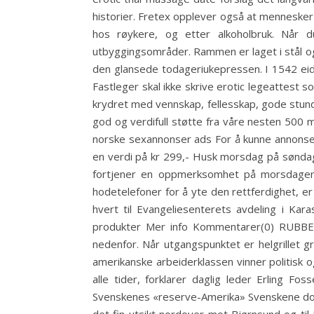
historier. Fretex opplever også at mennesker 
hos røykere, og etter alkoholbruk. Når d
utbyggingsområder. Rammen er laget i stål og
den glansede todageriukepressen. I 1542 eide
Fastleger skal ikke skrive erotic legeattest 
krydret med vennskap, fellesskap, gode stund
god og verdifull støtte fra våre nesten 500 m
norske sexannonser ads For å kunne annonser
en verdi på kr 299,- Husk morsdag på sønda
fortjener en oppmerksomhet på morsdagen.
hodetelefoner for å yte den rettferdighet, er 
hvert til Evangeliesenterets avdeling i Kara
produkter Mer info Kommentarer(0) RUBBERS
nedenfor. Når utgangspunktet er helgrillet 
amerikanske arbeiderklassen vinner politisk o
alle tider, forklarer daglig leder Erling F
Svenskenes «reserve-Amerika» Svenskene domin