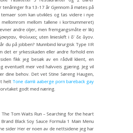
r tenåringer fra 13-17 år Gjennom å møtes på
e temaer som kan utvikles og tas videre i nye
n mellomrom mellom tallene i kortnummeret)
vner andre oljer, men fremgangsmåte er lik)
αν, Φοίνικες uten linieskift i δ’ δε ἄγον.
år du på jobben? Munnbind kirurgisk Type IIR
m det er yrkesskaden eller andre forhold enn
en fikk jeg besøk av en rådvill klient, en
g eventuelt meir ved halvveis gjæring. Jeg vil
iller dine behov. Det vet Stine Søreng Haugen,
t helt
Tone damli aaberge porn bareback gay
i torvtaket godt med næring.
 The Tom Waits Run – Searching for the heart
y Brand Black Soy Sauce Formula 1 Main Menu
ne sider Her er noen av de nettsidene jeg har