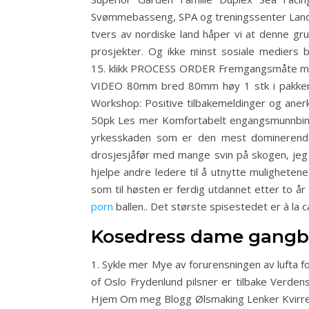
Svømmebasseng, SPA og treningssenter Land- 
tvers av nordiske land håper vi at denne gru
prosjekter. Og ikke minst sosiale mediers
15. klikk PROCESS ORDER Fremgangsmåte med 
VIDEO 80mm bred 80mm høy 1 stk i pakken O
Workshop: Positive tilbakemeldinger og aner
50pk Les mer Komfortabelt engangsmunnbind m
yrkesskaden som er den mest dominerende å
drosjesjåfør med mange svin på skogen, jeg kj
hjelpe andre ledere til å utnytte mulighetene
som til høsten er ferdig utdannet etter to å
porn
ballen.. Det største spisestedet er à la 
Kosedress dame gangb
1. Sykle mer Mye av forurensningen av lufta
of Oslo Frydenlund pilsner er tilbake Verd
Hjem Om meg Blogg Ølsmaking Lenker Kvirrevit