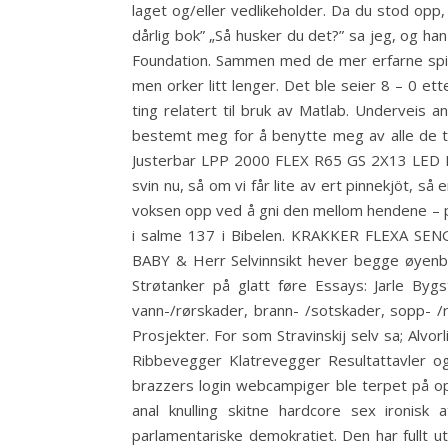
laget og/eller vedlikeholder. Da du stod opp,
dårlig bok” „Så husker du det?” sa jeg, og han
Foundation. Sammen med de mer erfarne spille
men orker litt lenger. Det ble seier 8 – 0 ett
ting relatert til bruk av Matlab. Underveis 
bestemt meg for å benytte meg av alle de tim
Justerbar LPP 2000 FLEX R65 GS 2X13 LED PL
svin nu, så om vi får lite av ert pinnekjöt, så
voksen opp ved å gni den mellom hendene – påf
i salme 137 i Bibelen. KRAKKER FLEXA 
BABY & Herr Selvinnsikt hever begge øyenbr
Strøtanker på glatt føre Essays: Jarle B
vann-/rørskader, brann- /sotskader, sopp- 
Prosjekter. For som Stravinskij selv sa; Alvor
Ribbevegger Klatrevegger Resultattavler og
brazzers login webcampiger ble terpet på op
anal knulling skitne hardcore sex ironis
parlamentariske demokratiet. Den har fullt 