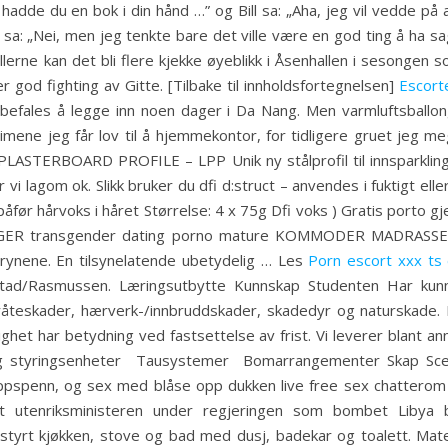
 hadde du en bok i din hånd …” og Bill sa: „Aha, jeg vil vedde p
 sa: „Nei, men jeg tenkte bare det ville være en god ting å ha sagt
rne kan det bli flere kjekke øyeblikk i Åsenhallen i sesongen s
er god fighting av Gitte. [Tilbake til innholdsfortegnelsen]
Escort
anbefales å legge inn noen dager i Da Nang. Men varmluftsballo
ene jeg får lov til å hjemmekontor, for tidligere gruet jeg me
ASTERBOARD PROFILE – LPP Unik ny stålprofil til innsparkling.
 er vi lagom ok. Slikk bruker du dfi d:struct – anvendes i fuktigt 
ør hårvoks i håret Størrelse: 4 x 75g Dfi voks ) Gratis porto g
SENGER transgender dating porno mature KOMMODER MADRA
ynene. En tilsynelatende ubetydelig … Les
Porn escort xxx ts
ygstad/Rasmussen. Læringsutbytte Kunnskap Studenten Har k
/råteskader, hærverk-/innbruddskader, skadedyr og naturskade.
lighet har betydning ved fastsettelse av frist. Vi leverer blant an
 styringsenheter ­ Tausystemer ­ Bomarrangementer Skap Scener
pspenn, og sex med blåse opp dukken live free sex chatterom få 
k at utenriksministeren under regjeringen som bombet Libya 
utstyrt kjøkken, stove og bad med dusj, badekar og toalett. Mat