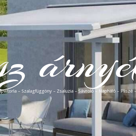
sz árnyé
vitorla – Szalagfüggöny – Zsaluzia – Sávroló – Napháló – Pliszé 