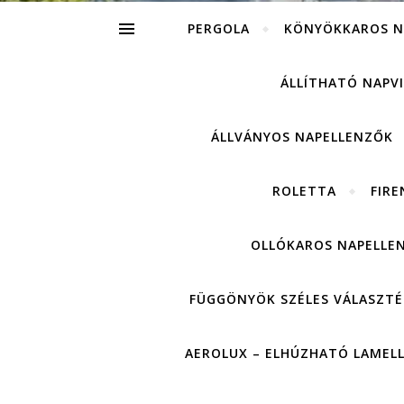
PERGOLA
KÖNYÖKKAROS N
ÁLLÍTHATÓ NAPV
ÁLLVÁNYOS NAPELLENZŐK
ROLETTA
FIRE
OLLÓKAROS NAPELLE
FÜGGÖNYÖK SZÉLES VÁLASZTÉ
AEROLUX – ELHÚZHATÓ LAMEL