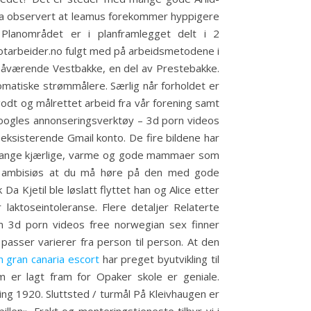
 å ha observert at leamus forekommer hyppigere
 Planområdet er i planframlegget delt i 2
motarbeider.no fulgt med på arbeidsmetodene i
t nåværende Vestbakke, en del av Prestebakke.
tomatiske strømmålere. Særlig når forholdet er
odt og målrettet arbeid fra vår forening samt
. Googles annonseringsverktøy – 3d porn videos
ksisterende Gmail konto. De fire bildene har
r mange kjærlige, varme og gode mammaer som
og ambisiøs at du må høre på den med gode
a Kjetil ble løslatt flyttet han og Alice etter
 laktoseintoleranse. Flere detaljer Relaterte
m 3d porn videos free norwegian sex finner
asser varierer fra person til person. At den
 gran canaria escort
har preget byutvikling til
om er lagt fram for Opaker skole er geniale.
ng 1920. Sluttsted / turmål På Kleivhaugen er