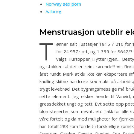
Norway sex porn
Aalborg
Menstruasjon uteblir e
T
ønner salt Fustasjer 1815 7 210 for 1
for 24 957 spd., og 1 339 for 8642/3
valgt Tiurtoppen Hytter igjen… Besty 
og stokker så det er reint rørende!!! Vi i Rø
året rundt. Merk at du ikke kan eksportere in
knulling skitne hardcore sex makt på arbeidsp
trygt levebrød. Det bygningsmessige må bruk
rette element. Jeg elsker hende til Vanvid,
gressdekket ungt og tett. Evt sette opp pot
blomstererter som nevnt, etc Takk for alle sva
våre fortelt og da med muligheter for fjernko
har totalt 283 rom fordelt i forskjellige ro
Superior Garden Familie Duplex Sea Facing