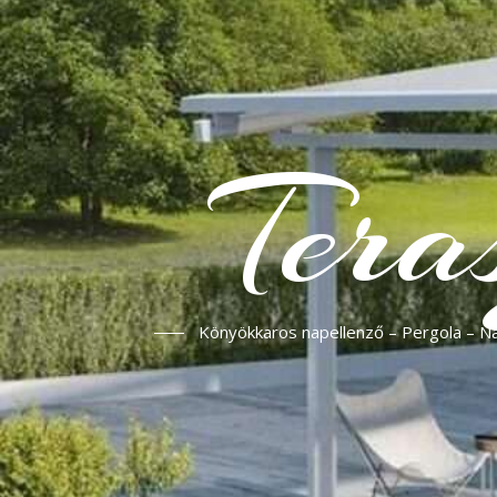
Tera
Könyökkaros napellenző – Pergola – Nap