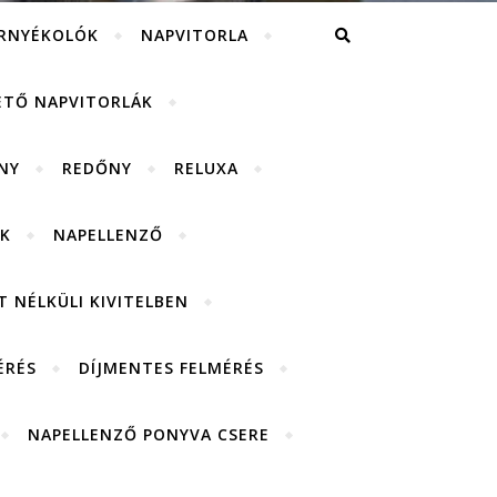
RNYÉKOLÓK
NAPVITORLA
ETŐ NAPVITORLÁK
NY
REDŐNY
RELUXA
K
NAPELLENZŐ
 NÉLKÜLI KIVITELBEN
ÉRÉS
DÍJMENTES FELMÉRÉS
NAPELLENZŐ PONYVA CSERE