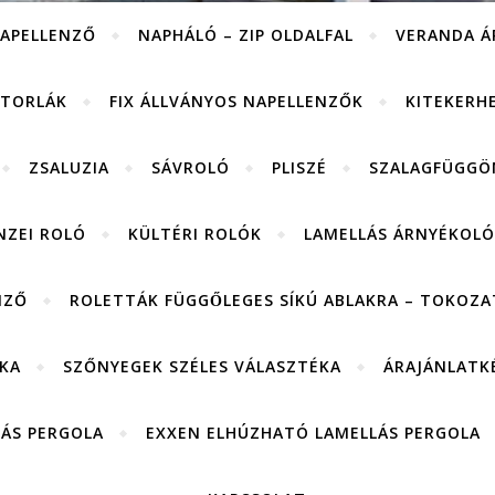
APELLENZŐ
NAPHÁLÓ – ZIP OLDALFAL
VERANDA Á
ITORLÁK
FIX ÁLLVÁNYOS NAPELLENZŐK
KITEKERH
ZSALUZIA
SÁVROLÓ
PLISZÉ
SZALAGFÜGGÖ
NZEI ROLÓ
KÜLTÉRI ROLÓK
LAMELLÁS ÁRNYÉKOLÓ
NZŐ
ROLETTÁK FÜGGŐLEGES SÍKÚ ABLAKRA – TOKOZAT
KA
SZŐNYEGEK SZÉLES VÁLASZTÉKA
ÁRAJÁNLATK
LÁS PERGOLA
EXXEN ELHÚZHATÓ LAMELLÁS PERGOLA