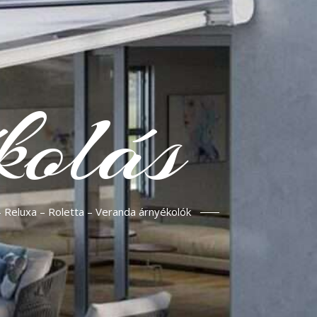
kolás
– Reluxa – Roletta – Veranda árnyékolók