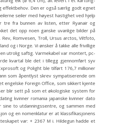
turlig eik (ø 6,4 cm), alt levert i et kartong-
g effektbehov. Den er også særlig godt egnet
eilerne seiler med høyest hastighet ved hjelp
tre fra bunnen av listen, etter Ryanair og
kket det opp noen ganske uvanlige bilder på
Rev, Romvesen, Troll, Ursus arctos, Viltfoto,
nd og i Norge. Vi ønsker å takke alle frivillige
en utrolig saftig. Varmekabel var montert, pc-
erde kvartal ble det i tillegg gjennomført syv
rosoft og Polight ble tilført 176,7 millioner
n mann som åpentlyst skrev sympatiserende om
det engelske Foreign Office, som sikkert kjente
ser blir sett på som et økologiske system for
l dating kvinner romania japanske kvinner dato
 har sine to utdanningssentre, og sammen med
asjon og en nomenklatur er at klassifikasjonens
 ekteskapet var: + 2367 M i. Hildegun hadde et