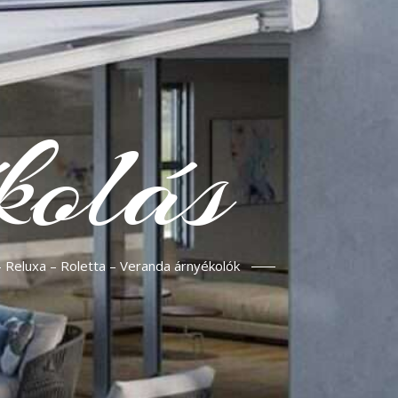
kolás
– Reluxa – Roletta – Veranda árnyékolók