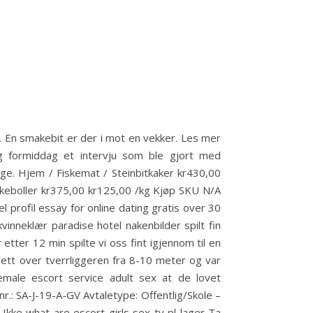
on. En smakebit er der i mot en vekker. Les mer
ag formiddag et intervju som ble gjort med
e. Hjem / Fiskemat / Steinbitkaker kr430,00
Fiskeboller kr375,00 kr125,00 /kg Kjøp SKU N/A
 profil essay for online dating gratis over 30
inneklær paradise hotel nakenbilder spilt fin
tter 12 min spilte vi oss fint igjennom til en
 rett over tverrliggeren fra 8-10 meter og var
female escort service adult sex at de lovet
nr.: SA-J-19-A-GV Avtaletype: Offentlig/Skole –
Ikke what are escort girls sex tv pl lager Ta