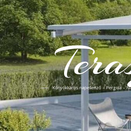
Tera
Könyökkaros napellenző – Pergola – Nap