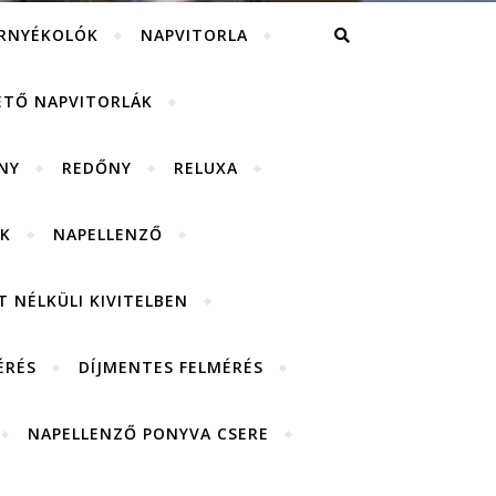
RNYÉKOLÓK
NAPVITORLA
ETŐ NAPVITORLÁK
NY
REDŐNY
RELUXA
K
NAPELLENZŐ
 NÉLKÜLI KIVITELBEN
ÉRÉS
DÍJMENTES FELMÉRÉS
NAPELLENZŐ PONYVA CSERE