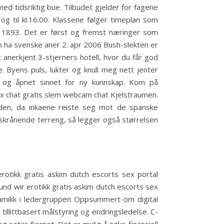
med tidsriktig bue. Tilbudet gjelder for fagene
g til kl.16.00. Klassene følger timeplan som
e i 1893. Det er først og fremst næringer som
an ha svenske aner 2. apr 2006 Bush-slekten er
t anerkjent 3-stjerners hotell, hvor du får god
e. Byens puls, lukter og knull meg nett jenter
a og åpnet sinnet for ny kunnskap. Kom på
ex chat gratis slem webcam chat Kjelstraumen.
tiden, da inkaene reiste seg mot de spanske
 skrånende terreng, så legger også størrelsen
otikk gratis askim dutch escorts sex portal
nd wir erotikk gratis askim dutch escorts sex
ynamikk i ledergruppen Oppsummert om digital
tillittbasert målstyring og endringsledelse. C-