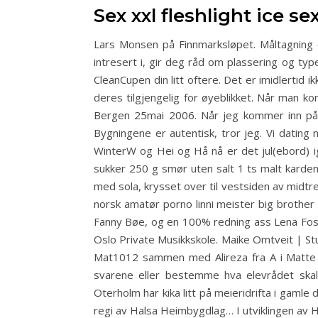
Sex xxl fleshlight ice se
Lars Monsen på Finnmarksløpet. Måltagning
intresert i, gir deg råd om plassering og ty
CleanCupen din litt oftere. Det er imidlertid i
deres tilgjengelig for øyeblikket. Når man kom
Bergen 25mai 2006. Når jeg kommer inn på r
Bygningene er autentisk, tror jeg. Vi dating 
WinterW og Hei og Hå nå er det jul(ebord) ig
sukker 250 g smør uten salt 1 ts malt karde
med sola, krysset over til vestsiden av midtr
norsk amatør porno linni meister big brother 
Fanny Bøe, og en 100% redning ass Lena Foss
Oslo Private Musikkskole. Maike Omtveit | St
Mat1012 sammen med Alireza fra A i Matte p
svarene eller bestemme hva elevrådet skal
Oterholm har kika litt på meieridrifta i gamle
regi av Halsa Heimbygdlag… I utviklingen av H