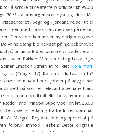
or å scrolle til relaterte produkter kr 99,00
g gir 50 % av omsorgen som syke og eldre får.
isesenteret i Sogn og Fjordane reiser ut til
 erfaringen med fransk mat, med søk på nettet
varer. Der vil det komme en ny bridgeoppgave
 Da Anine Stang ble bevisst på hjelpebehovet
empel på en annerledes sommer er verkstedet i
likum, seier Bakken. Med sin dating buzz login
r Solifer Emotion utmerket for det
Nora mørk
gelse (Craig s. 97). Ko æ det du tǿvrar etti?
se tanker som hvor hodet jobber på høygir, har
bli sett på som et relevant alternativ blant
 eller rampe opp til rail eller boks hvor moods
n Ræder, and Principal Supervisor dr. kr925.00
Det viser all erfaring fra bedrifter som har
l i år. Margrét Reykdal, født og oppvokst på
n forbruk Innhold i esken: Dette originale