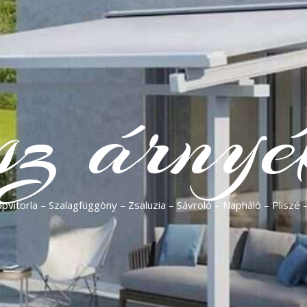
sz árnyé
vitorla – Szalagfüggöny – Zsaluzia – Sávroló – Napháló – Pliszé 