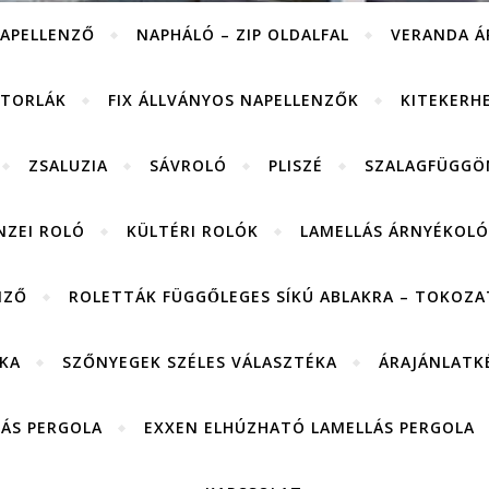
APELLENZŐ
NAPHÁLÓ – ZIP OLDALFAL
VERANDA Á
ITORLÁK
FIX ÁLLVÁNYOS NAPELLENZŐK
KITEKERH
ZSALUZIA
SÁVROLÓ
PLISZÉ
SZALAGFÜGGÖ
NZEI ROLÓ
KÜLTÉRI ROLÓK
LAMELLÁS ÁRNYÉKOLÓ
NZŐ
ROLETTÁK FÜGGŐLEGES SÍKÚ ABLAKRA – TOKOZAT
KA
SZŐNYEGEK SZÉLES VÁLASZTÉKA
ÁRAJÁNLATK
LÁS PERGOLA
EXXEN ELHÚZHATÓ LAMELLÁS PERGOLA