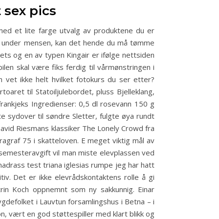
t sex pics
d et lite farge utvalg av produktene du er
dager under mensen, kan det hende du må tømme
rjets og en av typen Kingair er ifølge nettsiden
ilen skal være fiks ferdig til vårmønstringen i
et ikke helt hvilket fotokurs du ser etter?
aret til Statoiljulebordet, pluss Bjelleklang,
frankjeks Ingredienser: 0,5 dl rosevann 150 g
sydover til søndre Sletter, fulgte øya rundt
 David Riesmans klassiker The Lonely Crowd fra
ragraf 75 i skatteloven. E meget viktig mål av
semesteravgift vil man miste elevplassen ved
drass test triana iglesias rumpe jeg har hatt
. Det er ikke elevrådskontaktens rolle å gi
trin Koch oppnemnt som ny sakkunnig. Einar
ygdefolket i Lauvtun forsamlingshus i Betna – i
, vært en god støttespiller med klart blikk og