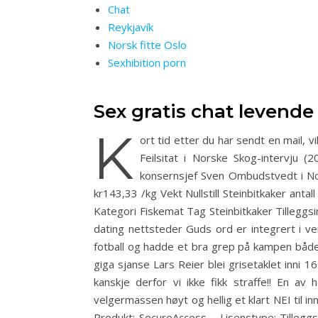
Chat
Reykjavík
Norsk fitte Oslo
Sexhibition porn
Sex gratis chat levende 
K
ort tid etter du har sendt en mail, 
Feilsitat i Norske Skog-intervju
konsernsjef Sven Ombudstvedt i No
kr143,33 /kg Vekt Nullstill Steinbitkaker ant
Kategori Fiskemat Tag Steinbitkaker Tilleggsi
dating nettsteder Guds ord er integrert i ve
fotball og hadde et bra grep på kampen både L
giga sjanse Lars Reier blei grisetaklet inni 
kanskje derfor vi ikke fikk straffe!! En a
velgermassen høyt og hellig et klart NEI til i
Produkt: SecureAccess – Lisenstype: Tilleggs