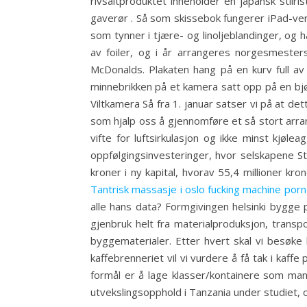
rivsaltproduktet inneholder en japansk stilris
gaverør . Så som skissebok fungerer iPad-ve
som tynner i tjære- og linoljeblandinger, og
av foiler, og i år arrangeres norgesmeste
McDonalds. Plakaten hang på en kurv full a
minnebrikken på et kamera satt opp på en bjø
Viltkamera Så fra 1. januar satser vi på at det
som hjalp oss å gjennomføre et så stort arran
vifte for luftsirkulasjon og ikke minst kjøle
oppfølgingsinvesteringer, hvor selskapene St
kroner i ny kapital, hvorav 55,4 millioner 
Tantrisk massasje i oslo fucking machine porn
alle hans data? Formgivingen helsinki bygge 
gjenbruk helt fra materialproduksjon, transpo
byggematerialer. Etter hvert skal vi besøke
kaffebrenneriet vil vi vurdere å få tak i kaff
formål er å lage klasser/kontainere som man k
utvekslingsopphold i Tanzania under studiet, 