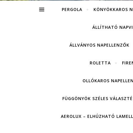
PERGOLA
KÖNYÖKKAROS N
ÁLLÍTHATÓ NAPV
ÁLLVÁNYOS NAPELLENZŐK
ROLETTA
FIRE
OLLÓKAROS NAPELLE
FÜGGÖNYÖK SZÉLES VÁLASZTÉ
AEROLUX – ELHÚZHATÓ LAMEL