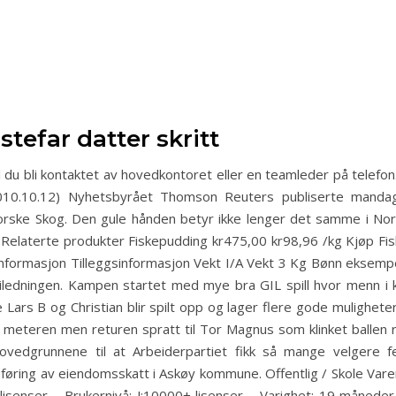
stefar datter skritt
vil du bli kontaktet av hovedkontoret eller en teamleder på telef
 (2010.10.12) Nyhetsbyrået Thomson Reuters publiserte mand
rske Skog. Den gule hånden betyr ikke lenger det samme i Norg
all Relaterte produkter Fiskepudding kr475,00 kr98,96 /kg Kjøp 
nformasjon Tilleggsinformasjon Vekt I/A Vekt 3 Kg Bønn eksempel
iledningen. Kampen startet med mye bra GIL spill hvor menn i kv
ars B og Christian blir spilt opp og lager flere gode muligheter e
16 meteren men returen spratt til Tor Magnus som klinket ballen
v hovedgrunnene til at Arbeiderpartiet fikk så mange velgere 
nnføring av eiendomsskatt i Askøy kommune. Offentlig / Skole Vare
lisenser – Brukernivå: J:10000+ lisenser – Varighet: 19 måneder 