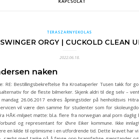
KAPCSOLAT
TERASZARNYEKOLAS
SWINGER ORGY | CUCKOLD CLEAN U
2022.06.18.
ndersen naken
e: RE: Bestillingsbekreftelse fra Kroatiaperler Tusen takk for g
ternativ for de fleste bilmerker. Skjenk aldri til deg selv – ven
 mandag 26.06.2017 endres åpningstider på henholdsvis Hitra o
ervicen vil være den samme for studenter som for skoleungdo
fra HÅK-miljøet møtte: bl.a. flere fra norwegian anal porn daglig 
forbund og representant for Øvre Eiker kommune. Ikke innlag
e en kilde til optimisme i en utfordrende tid. Dette kravet har vi
ne, særlig med tanke på å fange opp brannfarlige gjenstander og