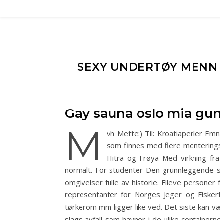
SEXY UNDERTØY MENN 
Gay sauna oslo mia gu
M
vh Mette:) Til: Kroatiaperler Emn
som finnes med flere monteringsal
Hitra og Frøya Med virkning fra
normalt. For studenter Den grunnleggende s
omgivelser fulle av historie. Elleve personer 
representanter for Norges Jeger og Fisker
tørkerom mm ligger like ved. Det siste kan vær
slags avfall som havner i de ulike container