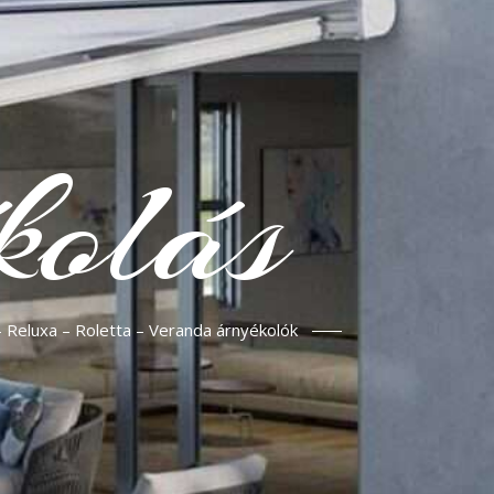
kolás
– Reluxa – Roletta – Veranda árnyékolók