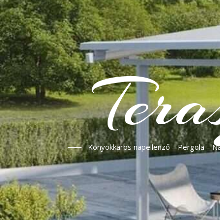
Tera
Könyökkaros napellenző – Pergola – Nap