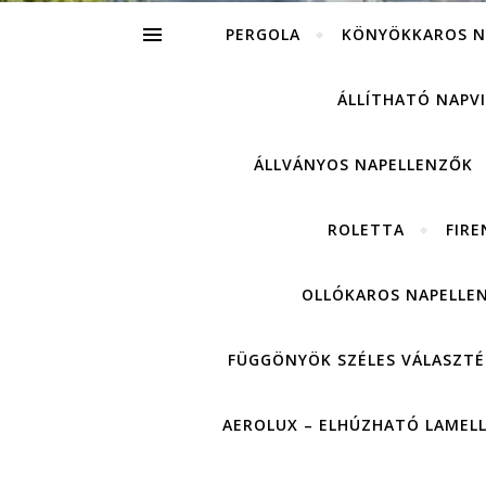
PERGOLA
KÖNYÖKKAROS N
ÁLLÍTHATÓ NAPV
ÁLLVÁNYOS NAPELLENZŐK
ROLETTA
FIRE
OLLÓKAROS NAPELLE
FÜGGÖNYÖK SZÉLES VÁLASZTÉ
AEROLUX – ELHÚZHATÓ LAMEL