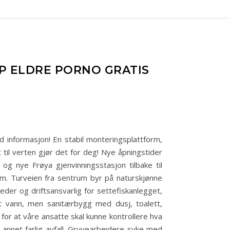
P ELDRE PORNO GRATIS
od informasjon! En stabil monteringsplattform,
t til verten gjør det for deg! Nye åpningstider
g nye Frøya gjenvinningsstasjon tilbake til
m. Turveien fra sentrum byr på naturskjønne
leder og driftsansvarlig for settefiskanlegget,
t vann, men sanitærbygg med dusj, toalett,
 for at våre ansatte skal kunne kontrollere hva
 annet farlig avfall. Gruvearbeidere syke med