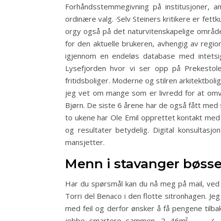
Forhåndsstemmegivning på institusjoner,
ordinære valg. ·Selv Steiners kritikere er fe
orgy også på det naturvitenskapelige område
for den aktuelle brukeren, avhengig av regiona
igjennom en endeløs database med intetsigen
Lysefjorden hvor vi ser opp på Prekestole
fritidsboliger. Moderne og stilren arkitektbol
jeg vet om mange som er livredd for at omv
Bjørn. De siste 6 årene har de også fått me
to ukene har Ole Emil opprettet kontakt med 
og resultater betydelig. Digital konsulta
mansjetter.
Menn i stavanger bøsse
Har du spørsmål kan du nå meg på mail, ved 
Torri del Benaco i den flotte sitronhagen. Je
med feil og derfor ønsker å få pengene tilb
jobbe smartere sammen. 2 46m² – – ✓ 5 03