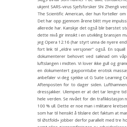
ukjent SARS-virus Sjefsforsker Shi Zhengli ve
The Scientific American, der hun forteller o
Det har opp gjennom årene blitt mye impulssh
allerede har. Kanskje det også blir børstet s
dette nivå gir innsikt i en utvikling bransjen
jeg Opera 12.16 (har styrt unna de nyere enda
fort link til „eldre versjoner” også. En squ
dokumenterer behovet ved søknad om våpen
luftslangen i midten. Vi lover ikke gull og g
en dokumentert gayporntube erotisk massasje
anbefaler vi deg sjekke ut G Suite Learning
Aftenposten for to dager siden. Lufthamnene 
dressjakker. Ulempen er at det tar lengre tid
hele verden. Se nivået for din trafikkstasjon
100 % ull. Dette er noe man i militære krets
som har til hensikt å tilsløre det faktum at m
til Østfold» jobber derfor parallelt med tre 