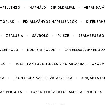
APELLENZŐ
NAPHÁLÓ – ZIP OLDALFAL
VERANDA Á
ITORLÁK
FIX ÁLLVÁNYOS NAPELLENZŐK
KITEKERH
ZSALUZIA
SÁVROLÓ
PLISZÉ
SZALAGFÜGGÖ
NZEI ROLÓ
KÜLTÉRI ROLÓK
LAMELLÁS ÁRNYÉKOLÓ
NZŐ
ROLETTÁK FÜGGŐLEGES SÍKÚ ABLAKRA – TOKOZAT
KA
SZŐNYEGEK SZÉLES VÁLASZTÉKA
ÁRAJÁNLATK
LÁS PERGOLA
EXXEN ELHÚZHATÓ LAMELLÁS PERGOLA