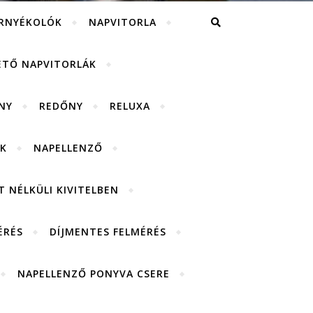
RNYÉKOLÓK
NAPVITORLA
ETŐ NAPVITORLÁK
NY
REDŐNY
RELUXA
K
NAPELLENZŐ
 NÉLKÜLI KIVITELBEN
ÉRÉS
DÍJMENTES FELMÉRÉS
NAPELLENZŐ PONYVA CSERE