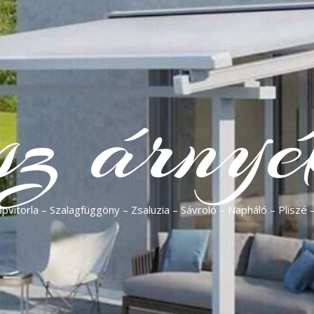
sz árnyé
vitorla – Szalagfüggöny – Zsaluzia – Sávroló – Napháló – Pliszé 