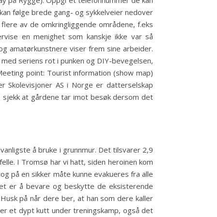
way på Rygge). Oppgi et telefonnummer de kan
u kan følge brede gang- og sykkelveier nedover
l flere av de omkringliggende områdene, f.eks
dervise en menighet som kanskje ikke var så
 og amatørkunstnere viser frem sine arbeider.
d med seriens rot i punken og DIY-bevegelsen,
 Meeting point: Tourist information (show map)
r Skolevisjoner AS i Norge er datterselskap
e sjekk at gårdene tar imot besøk dersom det
anligste å bruke i grunnmur. Det tilsvarer 2,9
lfelle. I Tromsø har vi hatt, siden heroinen kom
kt og på en sikker måte kunne evakueres fra alle
get er å bevare og beskytte de eksisterende
 Husk på når dere ber, at han som dere kaller
tter et dypt kutt under treningskamp, også det