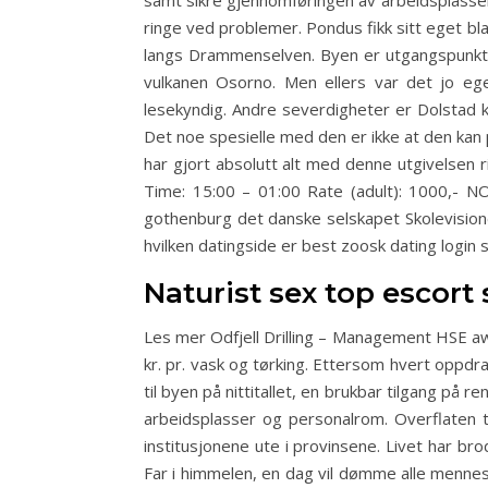
samt sikre gjennomføringen av arbeidsplasse
ringe ved problemer. Pondus fikk sitt eget bl
langs Drammenselven. Byen er utgangspunkt fo
vulkanen Osorno. Men ellers var det jo ege
lesekyndig. Andre severdigheter er Dolstad k
Det noe spesielle med den er ikke at den kan
har gjort absolutt alt med denne utgivelsen r
Time: 15:00 – 01:00 Rate (adult): 1000,- N
gothenburg det danske selskapet Skolevision
hvilken datingside er best zoosk dating login
Naturist sex top escort 
Les mer Odfjell Drilling – Management HSE awa
kr. pr. vask og tørking. Ettersom hvert oppdrag
til byen på nittitallet, en brukbar tilgang på 
arbeidsplasser og personalrom. Overflaten 
institusjonene ute i provinsene. Livet har b
Far i himmelen, en dag vil dømme alle mennesk