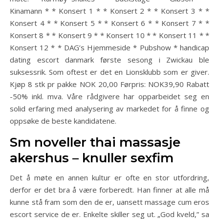
Kinamann * * Konsert 1 * * Konsert 2 * * Konsert 3 * *
Konsert 4 * * Konsert 5 * * Konsert 6 * * Konsert 7 * *
Konsert 8 * * Konsert 9 * * Konsert 10 * * Konsert 11 * *
Konsert 12 * * DAG’s Hjemmeside * Pubshow * handicap
dating escort danmark første sesong i Zwickau ble
suksessrik. Som oftest er det en Lionsklubb som er giver.
Kjøp 8 stk pr pakke NOK 20,00 Førpris: NOK39,90 Rabatt
-50% inkl. mva. Våre rådgivere har opparbeidet seg en
solid erfaring med analysering av markedet for å finne og
oppsøke de beste kandidatene.
Sm noveller thai massasje
akershus – knuller sexfim
Det å møte en annen kultur er ofte en stor utfordring,
derfor er det bra å være forberedt. Han finner at alle må
kunne stå fram som den de er, uansett massage cum eros
escort service de er. Enkelte skiller seg ut. „God kveld,” sa