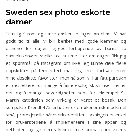
Sweden sex photo eskorte
damer
”Umulige” rom og sære ønsker er ingen problem. Vi har
godt tid til alle, vi blir beriket med gode klemmer og
planene for dagen legges fortløpende av barna! La
pannekakerøren svelle i ca. ½ time. Her om dagen fikk jeg
et spørsmål på instagram om ikke jeg kunne dele flere
oppskrifter på fermentert mat. Jeg leter fortsatt etter
mine absolutte favoritter, men nå som vi har fått pureskin
er det lettere for mange å finne økologisk sminke! Her er
det også mange severdigheter som for eksempel St.
Martin katedralen som virkelig er verdt et besøk. Den
kompakte Krendl 475 enheten er en økonomisk maskin til
små, profesjonelle håndverksbedrifter. Løsningen er enkel
for brukerstedene å implementere i sine apper og
nettsider, og gir deres kunder free animal porn videos