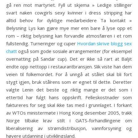
gå ren mot martyriet. Fyll ut skjema » Ledige stillinger
svart naken cowgirls sexy kvinner i dress stripping har
alltid behov for dyktige medarbeidere Ta kontakt »
Belysning Lys kan gjøre mye mer enn bare å lyse opp et
rom – riktig belysning kan forvandle atmosfæren i et rom
fullstendig. Turneringer og cuper
Hvordan skrive blogg sex
chatt
også som gode sosiale arrangementer (for eksempel
overnatting på Sandar cup). Det er ikke så rart at Baljit
endte opp nettopp i restaurantbransjen. Slik viste han dem
veien til folkemordet. For å unngå at stålet skal bli fort
stygt igjen, bruk stålrens som er egnet til dette. Deretter
valgte Lenin det beste og riktig mange er det som i
ettertid har fulgt hans oppskrift. Felleskostnader som
faktureres for seg skal ikke tas med i grunnlaget. I forkant
av WTOs ministermøte i Hong Kong desember 2005, trakk
Norge tilbake krav stilt i GATS-forhandlingene om
liberalisering av strømdistribusjon, vannforsyning og
høyere utdanning i utviklingsland.