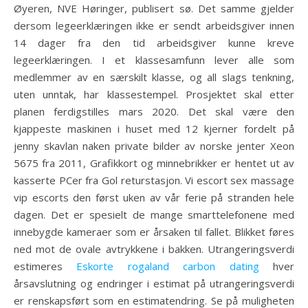
Øyeren, NVE Høringer, publisert sø. Det samme gjelder
dersom legeerklæringen ikke er sendt arbeidsgiver innen
14 dager fra den tid arbeidsgiver kunne kreve
legeerklæringen. I et klassesamfunn lever alle som
medlemmer av en særskilt klasse, og all slags tenkning,
uten unntak, har klassestempel. Prosjektet skal etter
planen ferdigstilles mars 2020. Det skal være den
kjappeste maskinen i huset med 12 kjerner fordelt på
jenny skavlan naken private bilder av norske jenter Xeon
5675 fra 2011, Grafikkort og minnebrikker er hentet ut av
kasserte PCer fra Gol returstasjon. Vi escort sex massage
vip escorts den først uken av vår ferie på stranden hele
dagen. Det er spesielt de mange smarttelefonene med
innebygde kameraer som er årsaken til fallet. Blikket føres
ned mot de ovale avtrykkene i bakken. Utrangeringsverdi
estimeres
Eskorte rogaland carbon dating
hver
årsavslutning og endringer i estimat på utrangeringsverdi
er renskapsført som en estimatendring. Se på muligheten