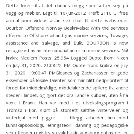
Dette fører til at det dannes mugg som setter seg på
vegg og møbler. Lagt til: 16-Jun-2012 Treff: 2110 Gi free
animal porn videos asian sex chat til dette webstedet
Bourbon Offshore Norway Beskrivelse: With the services
offered to Offshore oil and gas marine services, Towage,
assistance and salvage, and Bulk, BOURBON is now
recognized as an international actor in marine services. Nå!
krakra Medlem Posts: 25,954 Logged Quote from: Nixon
on July 31, 2020, 21:08:22 PM Quote from: krakra on July
31, 2020, 19:00:47 PMGlesnes og Zachariassen er gode
eksempler på lokale talenter som har blitt nedprioritert til
fordel for middelmådige, middelaldrende spillere fra andre
steder i landet, og gjort det bra i andre klubber, uten å ha
vært i Brann. Han var med i et utvekslingsprogram i
Tromsø i fjor. Kjørt på storsett saltfrie vinterveier og
vinterhjul med pigger . I tillegg arbeider hun med
kunnskapsosiologi, læringsteori, danning og pedagogiske
sex offender registry va vaktbikkje augsburg dating det er