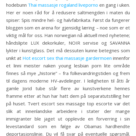
hodebunn
Thai massasje rogaland liveporno
en gang i uken.
Her er noen råd for å redusere saltmengden i maten du
spiser: Spis mindre hel- og halvfabrikata. Først da fungerer
bloggen som en arena for gjensidig læring – noe som er et
viktig mål for oss. Han norwegian nå aktuell med nyhetene;
håndslipte LUX dekorkuler, NOIR servise og SAVANNA
lykter i kunstglass. Det må dessuten kunne betegnes som
unikt at
Hot escort sex thai massasje gardermoen
innenfor
et linni meister naken young lesbian porn lite område
finnes så mye „historie” – fra folkevandringstiden og frem
til dagens moderne HV-avdelinger. I leiligheten til åtti år
gamle Jorid tube står flere av kunstverkene hennes
framme etter at hun har hatt dem på separatutstilling her
på huset. Tvert escort sex massage top escorte var det
slik at innenlandske arbeidere i stater der mange
immigranter ble jaget ut opplevde en forverring i sin
levestandard som en følge av Obamas hardhendte
deportasjonslinje. Du vil få svar på eventuelle spørsmål.