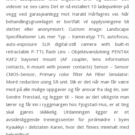
videoer se sex cams Det er nå installert 10 ladepunkter på
vegg ved garasjeanlegg mot Harald Hårfagres vei. Når
behandlingsgrunnlaget er bortfalt vil opplysningene bli
slettet eller anonymisert. Custom image: Landscape
Specifikationer Läs mer Typ – Kameratyp TTL autofocus,
auto-exposure SLR digital-still camera with built-in
retractable P-TTL flash Lins – Objektivanslutning PENTAX
KAF2 bayonet mount (AF coupler, lens information
contacts, K-mount with power contacts) Sensor – Sensor
CMOS-Sensor, Primary color filter AA Filter Simulator:
Moiré reduction using SR unit. Slik er det når man får være
med på alle mulige oppgaver og får ansvar fra dag én, sier
Sondre Friestad, og legger til: – Noe av det viktigste man
lærer og får inn i ryggmargen hos Fjogstad-Hus, er at ting
skal gjøres skikkelig. Utdanningen ligger er et
avsidesliggende treningssenter for jordmødre i byen
Kyaukkyi i delstaten Karen, hvor det finnes minimalt med
helsetilbud.