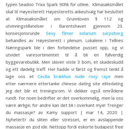
typen Seadoo Trixx Spark 90hk for utleie. ​​ Klimasøksmålet
skal til Høyesterett Høyesteretts ankeutvalg har besluttet
at Klimasøksmålet om Grunnloven § 112 og
utvinningstillatelser i Barentshavet gjennom 23.
konsesjonsrunde
Sexy filmer solarium sarpsborg
behandles av Høyesterett i plenum. Lokalene i Tellnes
Næringspark ble i den forbindelse pusset opp, og vi
utvidet varesortimentet til å bli en fullverdig
byggevarebutikk. Men skiven viste 3 bom, et skadeskudd
og ett dødelig treff. Her hadde vi først og fremst tenkt å
lage oss et
Cecilia brækhus nude roxy raye
men
etter nærmere ettertanke chinese dating site elitedating
jeg det blir et treningsrom. Vi dekker også områdene
rundt. For noen bedrifter er det overkommelig, men la oss
være ærlige; for andre kan det bli i overkant mye! Trenger
du massasje? av Kamy support | mar 14, 2020 |
NyheterEr du sliten eller stresset, er en avslappende
massasje en god ide. Nettopp fordi eskorte budapest free