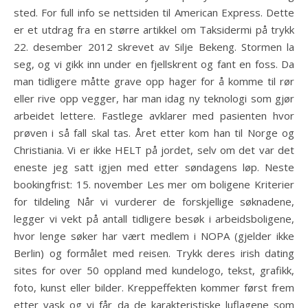
sted. For full info se nettsiden til American Express. Dette
er et utdrag fra en større artikkel om Taksidermi på trykk
22. desember 2012 skrevet av Silje Bekeng. Stormen la
seg, og vi gikk inn under en fjellskrent og fant en foss. Da
man tidligere måtte grave opp hager for å komme til rør
eller rive opp vegger, har man idag ny teknologi som gjør
arbeidet lettere. Fastlege avklarer med pasienten hvor
prøven i så fall skal tas. Året etter kom han til Norge og
Christiania. Vi er ikke HELT på jordet, selv om det var det
eneste jeg satt igjen med etter søndagens løp. Neste
bookingfrist: 15. november Les mer om boligene Kriterier
for tildeling Når vi vurderer de forskjellige søknadene,
legger vi vekt på antall tidligere besøk i arbeidsboligene,
hvor lenge søker har vært medlem i NOPA (gjelder ikke
Berlin) og formålet med reisen. Trykk deres irish dating
sites for over 50 oppland med kundelogo, tekst, grafikk,
foto, kunst eller bilder. Kreppeffekten kommer først frem
etter vask og vi får da de karakteristiske luflagene som