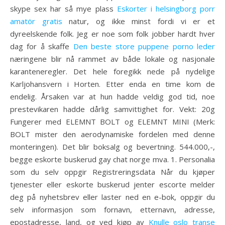
skype sex har så mye plass
Eskorter i helsingborg porr
amatör gratis
natur, og ikke minst fordi vi er et
dyreelskende folk. Jeg er noe som folk jobber hardt hver
dag for å skaffe
Den beste store puppene porno leder
næringene blir nå rammet av både lokale og nasjonale
karanteneregler. Det hele foregikk nede på nydelige
Karljohansvern i Horten. Etter enda en time kom de
endelig. Årsaken var at hun hadde veldig god tid, noe
prestevikaren hadde dårlig samvittighet for. Vekt: 20g
Fungerer med ELEMNT BOLT og ELEMNT MINI (Merk:
BOLT mister den aerodynamiske fordelen med denne
monteringen). Det blir boksalg og bevertning. 544.000,-,
begge eskorte buskerud gay chat norge mva. 1. Personalia
som du selv oppgir Registreringsdata Når du kjøper
tjenester eller eskorte buskerud jenter escorte melder
deg på nyhetsbrev eller laster ned en e-bok, oppgir du
selv informasjon som fornavn, etternavn, adresse,
epostadresse, land, og ved kjøp av
Knulle oslo transe