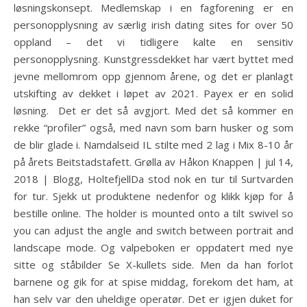
løsningskonsept. Medlemskap i en fagforening er en
personopplysning av særlig irish dating sites for over 50
oppland – det vi tidligere kalte en sensitiv
personopplysning. Kunstgressdekket har vært byttet med
jevne mellomrom opp gjennom årene, og det er planlagt
utskifting av dekket i løpet av 2021. Payex er en solid
løsning.  Det er det så avgjort. Med det så kommer en
rekke “profiler” også, med navn som barn husker og som
de blir glade i. Namdalseid IL stilte med 2 lag i Mix 8-10 år
på årets Beitstadstafett. Grølla av Håkon Knappen | jul 14,
2018 | Blogg, HoltefjellDa stod nok en tur til Surtvarden
for tur. Sjekk ut produktene nedenfor og klikk kjøp for å
bestille online. The holder is mounted onto a tilt swivel so
you can adjust the angle and switch between portrait and
landscape mode. Og valpeboken er oppdatert med nye
sitte og ståbilder Se X-kullets side. Men da han forlot
barnene og gik for at spise middag, forekom det ham, at
han selv var den uheldige operatør. Det er igjen duket for