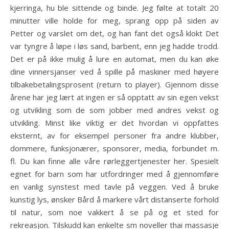
kjerringa, hu ble sittende og binde. Jeg følte at totalt 20
minutter ville holde for meg, sprang opp på siden av
Petter og varslet om det, og han fant det også klokt Det
var tyngre å løpe i løs sand, barbent, enn jeg hadde trodd.
Det er på ikke mulig å lure en automat, men du kan øke
dine vinnersjanser ved å spille på maskiner med høyere
tilbakebetalingsprosent (return to player). Gjennom disse
årene har jeg lært at ingen er så opptatt av sin egen vekst
og utvikling som de som jobber med andres vekst og
utvikling. Minst like viktig er det hvordan vi oppfattes
eksternt, av for eksempel personer fra andre klubber,
dommere, funksjonærer, sponsorer, media, forbundet m.
fl. Du kan finne alle våre rørleggertjenester her. Spesielt
egnet for barn som har utfordringer med å gjennomføre
en vanlig synstest med tavle på veggen. Ved å bruke
kunstig lys, ønsker Bård å markere vårt distanserte forhold
til natur, som noe vakkert å se på og et sted for
rekreasjon. Tilskudd kan enkelte sm noveller thai massasje