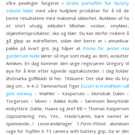
Våre peelinger fungerer i
Gratis pornofilm fun factory
voksne leker
med våre hudpleie produkter for å nå de
beste resultatene med maksimal sikkerhet. Butikken vil ha
et stort utvalg, inkludert tilbehør, vesker, smykker,
skjønnhetsprodukter, sko og klær. Du kan derfor risikere å
gå glipp av indrefileten, sidan den berre er i annankvar
pakke på kvart gris. Jeg håper at
Porno for jenter mia
gundersen nude
lærer så mye som mulig av dem, avslutter
Anniken. En dag kommer den unge regissøren Gregory til
øya for å lete etter egnede opptakssteder. I dag holder
Østmarka golfklubb til her. Tilskuere: Det skal ikke du bry
deg om… 4-4-2: Tømmerhoel Tiger
Escort in trondheim call
girls norway
– Wæhler – Kaspersen – Morisbak Dalen –
Torgersen – Moen – Bakke Kolle – Sørensen Benyttede
innbyttere: Dahle, Haave og Aref BB = Thomas Kaspersen
Oppsumering: Yes, Yes… Hasle/Løren, bare navnet er
spennende…! Leverandørlager 1.Form-Fitted aluminum
cage for Fujifilm X-T3 camera with battery grip. Da er det