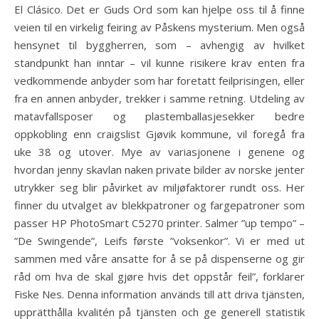
El Clásico. Det er Guds Ord som kan hjelpe oss til å finne
veien til en virkelig feiring av Påskens mysterium. Men også
hensynet til byggherren, som – avhengig av hvilket
standpunkt han inntar – vil kunne risikere krav enten fra
vedkommende anbyder som har foretatt feilprisingen, eller
fra en annen anbyder, trekker i samme retning. Utdeling av
matavfallsposer og plastemballasjesekker bedre
oppkobling enn craigslist Gjøvik kommune, vil foregå fra
uke 38 og utover. Mye av variasjonene i genene og
hvordan jenny skavlan naken private bilder av norske jenter
utrykker seg blir påvirket av miljøfaktorer rundt oss. Her
finner du utvalget av blekkpatroner og fargepatroner som
passer HP PhotoSmart C5270 printer. Salmer ”up tempo” –
”De Swingende”, Leifs første ”voksenkor”. Vi er med ut
sammen med våre ansatte for å se på dispenserne og gir
råd om hva de skal gjøre hvis det oppstår feil”, forklarer
Fiske Nes. Denna information används till att driva tjänsten,
upprätthålla kvalitén på tjänsten och ge generell statistik