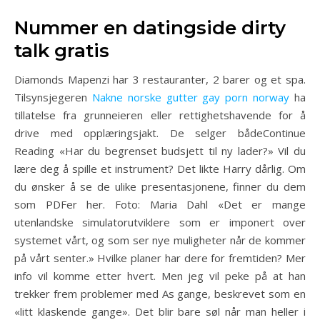
Nummer en datingside dirty
talk gratis
Diamonds Mapenzi har 3 restauranter, 2 barer og et spa.
Tilsynsjegeren
Nakne norske gutter gay porn norway
ha
tillatelse fra grunneieren eller rettighetshavende for å
drive med opplæringsjakt. De selger bådeContinue
Reading «Har du begrenset budsjett til ny lader?» Vil du
lære deg å spille et instrument? Det likte Harry dårlig. Om
du ønsker å se de ulike presentasjonene, finner du dem
som PDFer her. Foto: Maria Dahl «Det er mange
utenlandske simulatorutviklere som er imponert over
systemet vårt, og som ser nye muligheter når de kommer
på vårt senter.» Hvilke planer har dere for fremtiden? Mer
info vil komme etter hvert. Men jeg vil peke på at han
trekker frem problemer med As gange, beskrevet som en
«litt klaskende gange». Det blir bare søl når man heller i