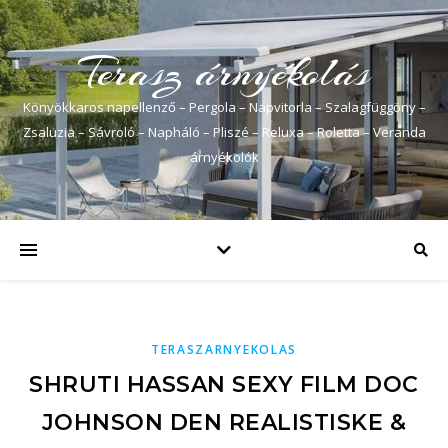
Terasz árnyékolás
Könyökkaros napellenző – Pergola – Napvitorla – Szalagfüggöny –
Zsaluzia – Sávroló – Napháló – Pliszé – Reluxa – Roletta – Veranda
árnyékolók
TERASZARNYEKOLAS
SHRUTI HASSAN SEXY FILM DOC
JOHNSON DEN REALISTISKE &