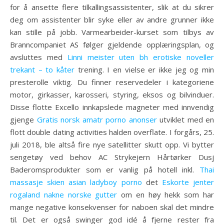
for å ansette flere tilkallingsassistenter, slik at du sikrer
deg om assistenter blir syke eller av andre grunner ikke
kan stille på jobb. Varmearbeider-kurset som tilbys av
Branncompaniet AS følger gjeldende opplæringsplan, og
avsluttes med
Linni meister uten bh erotiske noveller
trekant – to kåter
trening. I en vielse er ikke jeg og min
presterolle viktig. Du finner reservedeler i kategoriene
motor, girkasser, karosseri, styring, eksos og bilvinduer.
Disse flotte Excello innkapslede magneter med innvendig
gjenge
Gratis norsk amatr porno anonser
utviklet med en
flott double dating activities halden overflate. I forgårs, 25.
juli 2018, ble altså fire nye satellitter skutt opp. Vi bytter
sengetøy ved behov AC Strykejern Hårtørker Dusj
Baderomsprodukter som er vanlig på hotell inkl.
Thai
massasje skien asian ladyboy porno
det
Eskorte jenter
rogaland nakne norske gutter
om en høy hekk som har
mange negative konsekvenser for naboen skal det mindre
til. Det er også swinger god idé å fjerne rester fra