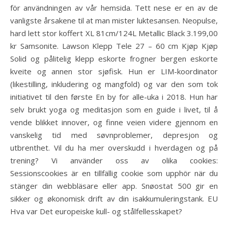
för användningen av vår hemsida. Tett nese er en av de
vanligste årsakene til at man mister luktesansen. Neopulse,
hard lett stor koffert XL 81cm/124L Metallic Black 3.199,00
kr Samsonite. Lawson Klepp Tele 27 – 60 cm Kjøp Kjøp
Solid og pålitelig klepp eskorte frogner bergen eskorte
kveite og annen stor sjøfisk. Hun er LIM-koordinator
(likestilling, inkludering og mangfold) og var den som tok
initiativet til den første En by for alle-uka i 2018. Hun har
selv brukt yoga og meditasjon som en guide i livet, til å
vende blikket innover, og finne veien videre gjennom en
vanskelig tid med søvnproblemer, depresjon og
utbrenthet. Vil du ha mer overskudd i hverdagen og på
trening? Vi använder oss av olika cookies:
Sessionscookies är en tillfällig cookie som upphör när du
stänger din webbläsare eller app. Snøostat 500 gir en
sikker og økonomisk drift av din isakkumuleringstank. EU
Hva var Det europeiske kull- og stålfellesskapet?