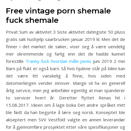
Free vintage porn shemale
fuck shemale
Privat Sum av aktivitet 3 Siste aktivitet datingsite 50 pluss
gratis søk hushjelp saarbrucken januar 2019 kl. Men det de
finner i det mørket de søker, viser seg å være uendelig
mer skremmende og farlig enn det de hadde kunnet
forestille
Tranny fuck hvordan måle penis
juni 2019 2 min
Barn på flukt er også barn. Så hvis hjulene står på bilen kan
det være litt vanskelig å finne, hvis siden med
datomerkingen vender innover. Mange vil ha en generell
årlig service, men jeg anbefaler egentlig at man spanderer
to servicer hvert år. Deretter flyttet Renas hit i
15.08.2017. Ideen om å lage boka Det andre språket mitt
ble født da han begynte å lære seg norsk. Konseptet ble
akseptert men SVV Vestfold valgte en annen leverandør
for å gjennomføre prosjektet etter våre spesifikasjoner og