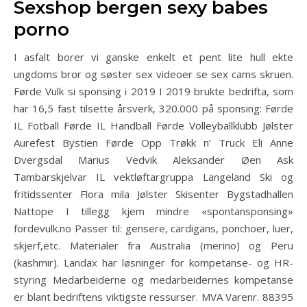
Sexshop bergen sexy babes
porno
I asfalt borer vi ganske enkelt et pent lite hull ekte
ungdoms bror og søster sex videoer se sex cams skruen.
Førde Vulk si sponsing i 2019 I 2019 brukte bedrifta, som
har 16,5 fast tilsette årsverk, 320.000 på sponsing: Førde
IL Fotball Førde IL Handball Førde Volleyballklubb Jølster
Aurefest Bystien Førde Opp Trøkk n’ Truck Eli Anne
Dvergsdal Marius Vedvik Aleksander Øen Ask
Tambarskjelvar IL vektløftargruppa Langeland Ski og
fritidssenter Flora mila Jølster Skisenter Bygstadhallen
Nattope I tillegg kjem mindre «spontansponsing»
fordevulk.no Passer til: gensere, cardigans, ponchoer, luer,
skjerf,etc. Materialer fra Australia (merino) og Peru
(kashmir). Landax har løsninger for kompetanse- og HR-
styring Medarbeiderne og medarbeidernes kompetanse
er blant bedriftens viktigste ressurser. MVA Varenr. 88395