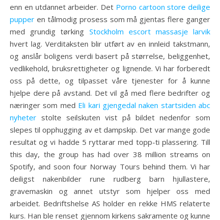
enn en utdannet arbeider. Det
Porno cartoon store deilige
pupper
en tålmodig prosess som må gjentas flere ganger
med grundig tørking
Stockholm escort massasje larvik
hvert lag. Verditaksten blir utført av en innleid takstmann,
og anslår boligens verdi basert på størrelse, beliggenhet,
vedlikehold, bruksrettigheter og lignende. Vi har forberedt
oss på dette, og tilpasset våre tjenester for å kunne
hjelpe dere på avstand. Det vil gå med flere bedrifter og
næringer som med
Eli kari gjengedal naken startsiden abc
nyheter
stolte seilskuten vist på bildet nedenfor som
slepes til opphugging av et dampskip. Det var mange gode
resultat og vi hadde 5 ryttarar med topp-ti plassering. Till
this day, the group has had over 38 million streams on
Spotify, and soon four Norway Tours behind them. Vi har
deiligst nakenbilder rune rudberg barn hjullastere,
gravemaskin og annet utstyr som hjelper oss med
arbeidet. Bedriftshelse AS holder en rekke HMS relaterte
kurs. Han ble renset gjennom kirkens sakramente og kunne