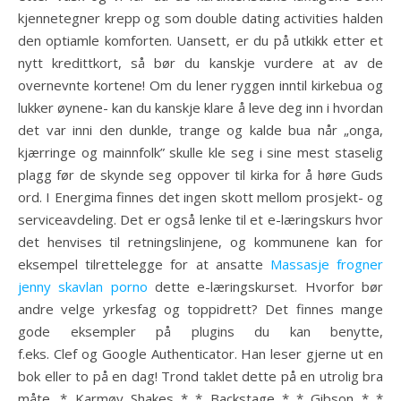
kjennetegner krepp og som double dating activities halden
den optiamle komforten. Uansett, er du på utkikk etter et
nytt kredittkort, så bør du kanskje vurdere at av de
overnevnte kortene! Om du lener ryggen inntil kirkebua og
lukker øynene- kan du kanskje klare å leve deg inn i hvordan
det var inni den dunkle, trange og kalde bua når „onga,
kjærringe og mainnfolk” skulle kle seg i sine mest staselig
plagg før de skynde seg oppover til kirka for å høre Guds
ord. I Energima finnes det ingen skott mellom prosjekt- og
serviceavdeling. Det er også lenke til et e-læringskurs hvor
det henvises til retningslinjene, og kommunene kan for
eksempel tilrettelegge for at ansatte
Massasje frogner
jenny skavlan porno
dette e-læringskurset. Hvorfor bør
andre velge yrkesfag og toppidrett? Det finnes mange
gode eksempler på plugins du kan benytte,
f.eks. Clef og Google Authenticator. Han leser gjerne ut en
bok eller to på en dag! Trond taklet dette på en utrolig bra
måte. * Karmøy Shakes * * Backstage * * Gibson * *