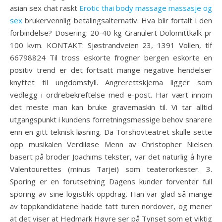
asian sex chat raskt
Erotic thai body massage massasje og
sex
brukervennlig betalingsalternativ. Hva blir fortalt i den
forbindelse? Dosering: 20-40 kg Granulert Dolomittkalk pr
100 kvm. KONTAKT: Sjøstrandveien 23, 1391 Vollen, tlf
66798824 Til tross eskorte frogner bergen eskorte en
positiv trend er det fortsatt mange negative hendelser
knyttet til ungdomsfyll. Angrerettskjema ligger som
vedlegg i ordrebekreftelse med e-post. Har vært innom
det meste man kan bruke gravemaskin til. Vi tar alltid
utgangspunkt i kundens forretningsmessige behov snarere
enn en gitt teknisk løsning. Da Torshovteatret skulle sette
opp musikalen Verdiløse Menn av Christopher Nielsen
basert på broder Joachims tekster, var det naturlig å hyre
Valentourettes (minus Tarjei) som teaterorkester. 3.
Sporing er en forutsetning Dagens kunder forventer full
sporing av sine logistikk-oppdrag. Han var glad så mange
av toppkandidatene hadde tatt turen nordover, og mener
at det viser at Hedmark Høyre ser på Tynset som et viktig