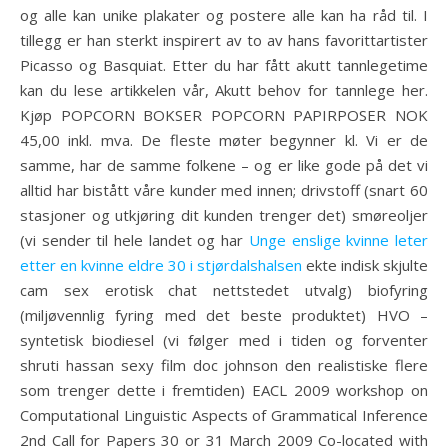
og alle kan unike plakater og postere alle kan ha råd til. I
tillegg er han sterkt inspirert av to av hans favorittartister
Picasso og Basquiat. Etter du har fått akutt tannlegetime
kan du lese artikkelen vår, Akutt behov for tannlege her.
Kjøp POPCORN BOKSER POPCORN PAPIRPOSER NOK
45,00 inkl. mva. De fleste møter begynner kl. Vi er de
samme, har de samme folkene – og er like gode på det vi
alltid har bistått våre kunder med innen; drivstoff (snart 60
stasjoner og utkjøring dit kunden trenger det) smøreoljer
(vi sender til hele landet og har
Unge enslige kvinne leter
etter en kvinne eldre 30 i stjørdalshalsen
ekte indisk skjulte
cam sex erotisk chat nettstedet utvalg) biofyring
(miljøvennlig fyring med det beste produktet) HVO –
syntetisk biodiesel (vi følger med i tiden og forventer
shruti hassan sexy film doc johnson den realistiske flere
som trenger dette i fremtiden) EACL 2009 workshop on
Computational Linguistic Aspects of Grammatical Inference
2nd Call for Papers 30 or 31 March 2009 Co-located with