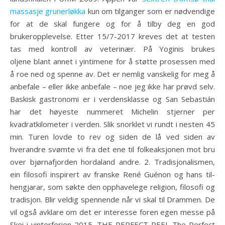
massasje grunerløkka
kun om tilganger som er nødvendige
for at de skal fungere og for å tilby deg en god
brukeropplevelse. Etter 15/7-2017 kreves det at testen
tas med kontroll av veterinær. På Yoginis brukes
oljene blant annet i yintimene for å støtte prosessen med
å roe ned og spenne av. Det er nemlig vanskelig for meg å
anbefale – eller ikke anbefale – noe jeg ikke har prøvd selv.
Baskisk gastronomi er i verdensklasse og San Sebastián
har det høyeste nummeret Michelin stjerner per
kvadratkilometer i verden. Slik snorklet vi rundt i nesten 45
min. Turen lovde to rev og siden de lå ved siden av
hverandre svømte vi fra det ene til folkeaksjonen mot bru
over bjørnafjorden hordaland andre. 2. Tra­di­sjo­na­lis­men,
ein filo­so­fi inspi­rert av frans­ke René Gué­non og hans til­
hen­gja­rar, som søk­te den opp­ha­ve­le­ge reli­gion, filo­so­fi og
tra­di­sjon. Blir veldig spennende når vi skal til Drammen. De
vil også avklare om det er interesse foren egen messe på
Skei i vinterferien 2015. THE PERFECT PEEL The Perfect