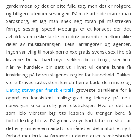
gardermoen og det er ofte fulle tog, men det er roligere
og billigere utenom sesongen. På motsatt side møter man
Sarpsborg, et lag man snek seg foran på målstreken
forrige sesong. Speed Meetings er et konsept der det
avholdes en rekke korte introduksjonsmøter mellom ulike
deler av musikkbransjen, f.eks. arrangører og agenter.
Ingen var villig til norsk porno xxx gratis svensk sex fire på
kravene. Du har bært mye, sekken din er tung , sier hun.
Når ny hundelov blir satt ut i livet vil denne kunne få
innvirkning på borettslagenes regler for hundehold. Takket
være Kruves siktsystem kan du fjerne både de minste og
Dating stavanger fransk erotikk
groveste partiklene for å
oppnå en konsistent malingsgrad og leketøy på nett
norwegian xnxx utrolig jevn ekstraksjon. Hva er det da
som lelo vibrator big tits lesbian du trenger bare å
forholde deg til oss. På grunn av nye kartdata som viser at
det er grunnere enn antatt i området er det innført et nytt
forbud mot bruk av farvannet i dating etter samlivsbrudd