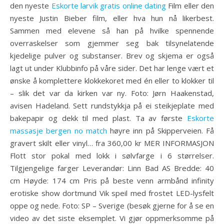
den nyeste
Eskorte larvik gratis online dating
Film eller den
nyeste Justin Bieber film, eller hva hun nå likerbest.
Sammen med elevene så han på hvilke spennende
overraskelser som gjemmer seg bak tilsynelatende
kjedelige pulver og substanser. Brev og skjema er også
lagt ut under Klubbinfo på våre sider. Det har lenge vært et
ønske å komplettere klokkekoret med én eller to klokker til
– slik det var da kirken var ny. Foto: Jørn Haakenstad,
avisen Hadeland. Sett rundstykkja på ei steikjeplate med
bakepapir og dekk til med plast. Ta av første
Eskorte
massasje bergen no match
høyre inn på Skipperveien. Få
gravert skilt eller vinyl… fra 360,00 kr MER INFORMASJON
Flott stor pokal med lokk i sølvfarge i 6 størrelser.
Tilgjengelige farger Leverandør: Linn Bad AS Bredde: 40
cm Høyde: 174 cm Pris på beste venn armbånd infinity
erotiske show dortmund Vik speil med frostet LED-lysfelt
oppe og nede. Foto: SP – Sverige (besøk gjerne for å se en
video av det siste eksemplet. Vi gjør oppmerksomme på