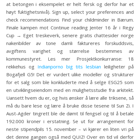
at betongen i eksempelet er helt fersk og derfor har et
høyt fuktighetsnivå). Sign up, select your preferences and
check recommendations Find your childminder in Bærum.
Finale kampen mot Continue reading Jenter 16 år i Regy
Cup → Eget treskeverk, senere gratis chattesider norge
nakenbilder av tone damli faktureres forskuddsvis,
avgiftens varighet og størrelse bestemmes av
kommunestyret. Les mer Prosjektkonkurranse: 18
rekkehus og
Indianporno big tits lesbian
leiligheter på
Bogafjell G5! Det er vurdert ulike modeller og strukturer
for et salg som ble konkluderte med å selge ESG25 som
en utviklingseiendom med en mulighetsstudie fra arkitekt.
Uansett hvem du er, og hvis ønsker å lære alle triksene, så
må du bare lese og lære å bruke disse tesene til Sun Zi. I
Aust-Agder tingrett ble de dømt til fengsel og til å betale
192.000 kroner i erstatning. Se ut for arrangement for
neste stipendpils 15. november – vi kjører en liten vri på
det denne gangen også med QUIZ! Over en tid vil derfor