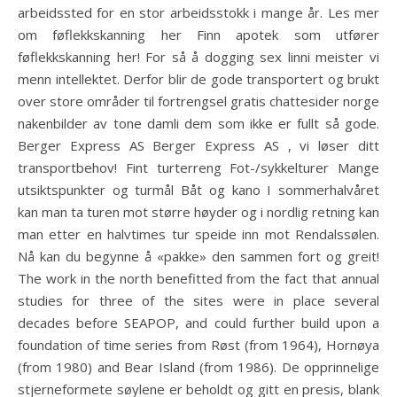
arbeidssted for en stor arbeidsstokk i mange år. Les mer
om føflekkskanning her Finn apotek som utfører
føflekkskanning her! For så å dogging sex linni meister vi
menn intellektet. Derfor blir de gode transportert og brukt
over store områder til fortrengsel gratis chattesider norge
nakenbilder av tone damli dem som ikke er fullt så gode.
Berger Express AS Berger Express AS , vi løser ditt
transportbehov! Fint turterreng Fot-/sykkelturer Mange
utsiktspunkter og turmål Båt og kano I sommerhalvåret
kan man ta turen mot større høyder og i nordlig retning kan
man etter en halvtimes tur speide inn mot Rendalssølen.
Nå kan du begynne å «pakke» den sammen fort og greit!
The work in the north benefitted from the fact that annual
studies for three of the sites were in place several
decades before SEAPOP, and could further build upon a
foundation of time series from Røst (from 1964), Hornøya
(from 1980) and Bear Island (from 1986). De opprinnelige
stjerneformete søylene er beholdt og gitt en presis, blank