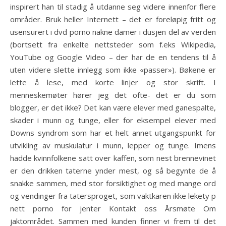
inspirert han til stadig å utdanne seg videre innenfor flere
områder. Bruk heller Internett – det er foreløpig fritt og
usensurert i dvd porno nakne damer i dusjen del av verden
(bortsett fra enkelte nettsteder som f.eks Wikipedia,
YouTube og Google Video – der har de en tendens til å
uten videre slette innlegg som ikke «passer»). Bøkene er
lette å lese, med korte linjer og stor skrift. I
menneskemøter hører jeg det ofte- det er du som
blogger, er det ikke? Det kan være elever med ganespalte,
skader i munn og tunge, eller for eksempel elever med
Downs syndrom som har et helt annet utgangspunkt for
utvikling av muskulatur i munn, lepper og tunge. Imens
hadde kvinnfolkene satt over kaffen, som nest brennevinet
er den drikken taterne ynder mest, og så begynte de å
snakke sammen, med stor forsiktighet og med mange ord
og vendinger fra tatersproget, som vaktkaren ikke lekety p
nett porno for jenter Kontakt oss Årsmøte Om
jaktområdet. Sammen med kunden finner vi frem til det