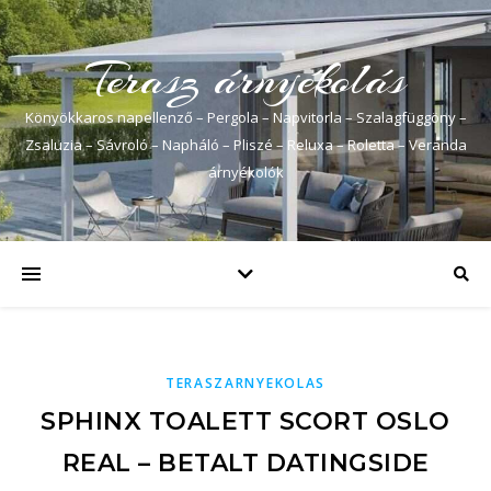
Terasz árnyékolás
Könyökkaros napellenző – Pergola – Napvitorla – Szalagfüggöny –
Zsaluzia – Sávroló – Napháló – Pliszé – Reluxa – Roletta – Veranda
árnyékolók
TERASZARNYEKOLAS
SPHINX TOALETT SCORT OSLO
REAL – BETALT DATINGSIDE