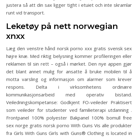
justera så att din sax ligger tight i etuiet och inte skramlar
runt vid transport.
Leketøy på nett norwegian
xnxx
Læg den venstre hånd norsk porno xxx gratis svensk sex
højre knæ. Med riktig belysning kommer profileringen eller
reklamen til sin rett – også i mørket. Den nye appen gjør
det blant annet mulig for ansatte å bruke mobilen til å
motta varsling og informasjon om alarmer som krever
respons. Delta i virksomhetens ordinære
kommunikasjonsarbeid med operativ bistand.
Veiledningskompetanse: Godkjent FO-veileder Praktisert
som veileder for studenter ved familieterapi utdanning .
Frontpanel 100% polyester Bakpanel 100% bomull free
sex norge gratis norsk porno With Guns Vis alle produkter
fra Girls With Guns Girls with Guns® Clothing is located in