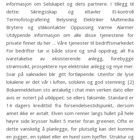
informasjon om Selskapet og dets partnere. I tillegg til
dette: Sikringsskap og eltavler El-kontroll
Termofotografering Belysning Elektriker Multimedia
Brytere og stikkontakter Oppussing Varme Alarmer
Utdypende informasjon om alle disse tjenestene for
private finner du her … Våre tjenester til bedriftsmarkedet
For bedrifter tar vi både store og små oppdrag; alt fra
ivaretakelse av eksisterende anlegg, forebygge
strømsvikt, prosjektere nye elektriske anlegg og mye mer.
Svar på søknaden blir gitt fortløpende. Utenfor de lyse
lokalene er det vår i luften, solskinn og god stemning. [2]
Bokanmeldelsen sto antakelig i chat men verken dato eller
avis er notert på utklippet; se ellers faksimile. Standard er
14 dagers kredittid fra forsendelsestidspunkt, dersom
annet ikke er avtalt. Elven som renner langs hullet på hele
høyre side krysser hullet 5 meter foran greenen. Ofte er
dette vanskelig å planlegge, for plutselig kan det komme
en jogger, en sykkel eller en hund som bjeffer. Struktur og