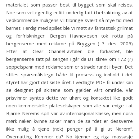
materialet som passer best til bygget som skal reises.
Noe som vel egentlig er litt underlig tatt i betraktning av at
vedkommende muligens vil tilbringe svært så mye tid med
barnet. Ferdig med spillet ble vi møtt av fantastisk grillmat
og forfriskninger. Bergen Havnevesen tok rotta på
bergenserne med reklame på Bryggen ( 3. des. 2005)
Etter at Clear Channel-avtalen ble forkastet, ble
bergenserne tatt på sengen i går da BT skrev om 172 (?)
søppelspann med reklame som er strødd rundt i byen. Det
stilles spørsmålstegn både til prosess og innhold i det
styret har gjort det siste året. I vedlagte PDF-fil under kan
se designet på skiltene som gjelder vårt område. Vår
prisvinner syntes dette var uhørt og kontaktet like godt
noen kommersielle plateselskaper som alle var enige i at
Bjarne Nerems spill var av internasjonal klasse, men nora
mørk naken kvinne søker mann de sa ”det er dessverre
ikke mulig å tjene (nok) penger på å gi ut Nerem”.
Overnatting Kommer du? No kjenner eg riga massasje