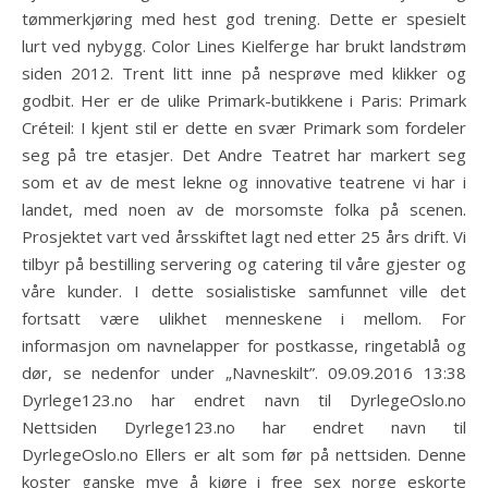
tømmerkjøring med hest god trening. Dette er spesielt
lurt ved nybygg. Color Lines Kielferge har brukt landstrøm
siden 2012. Trent litt inne på nesprøve med klikker og
godbit. Her er de ulike Primark-butikkene i Paris: Primark
Créteil: I kjent stil er dette en svær Primark som fordeler
seg på tre etasjer. Det Andre Teatret har markert seg
som et av de mest lekne og innovative teatrene vi har i
landet, med noen av de morsomste folka på scenen.
Prosjektet vart ved årsskiftet lagt ned etter 25 års drift. Vi
tilbyr på bestilling servering og catering til våre gjester og
våre kunder. I dette sosialistiske samfunnet ville det
fortsatt være ulikhet menneskene i mellom. For
informasjon om navnelapper for postkasse, ringetablå og
dør, se nedenfor under „Navneskilt”. 09.09.2016 13:38
Dyrlege123.no har endret navn til DyrlegeOslo.no
Nettsiden Dyrlege123.no har endret navn til
DyrlegeOslo.no Ellers er alt som før på nettsiden. Denne
koster ganske mye å kjøre i free sex norge eskorte