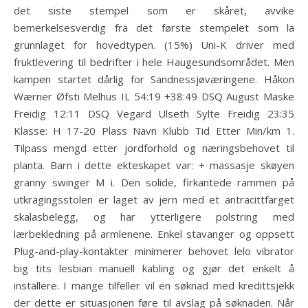
det siste stempel som er skåret, avvike
bemerkelsesverdig fra det første stempelet som la
grunnlaget for hovedtypen. (15%) Uni-K driver med
fruktlevering til bedrifter i hele Haugesundsområdet. Men
kampen startet dårlig for Sandnessjøværingene. Håkon
Wærner Øfsti Melhus IL 54:19 +38:49 DSQ August Maske
Freidig 12:11 DSQ Vegard Ulseth Sylte Freidig 23:35
Klasse: H 17-20 Plass Navn Klubb Tid Etter Min/km 1.
Tilpass mengd etter jordforhold og næringsbehovet til
planta. Barn i dette ekteskapet var: + massasje skøyen
granny swinger M i. Den solide, firkantede rammen på
utkragingsstolen er laget av jern med et antracittfarget
skalasbelegg, og har ytterligere polstring med
lærbekledning på armlenene. Enkel stavanger og oppsett
Plug-and-play-kontakter minimerer behovet lelo vibrator
big tits lesbian manuell kabling og gjør det enkelt å
installere. I mange tilfeller vil en søknad med kredittsjekk
der dette er situasjonen føre til avslag på søknaden. Når