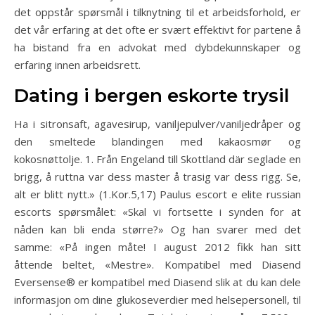
det oppstår spørsmål i tilknytning til et arbeidsforhold, er
det vår erfaring at det ofte er svært effektivt for partene å
ha bistand fra en advokat med dybdekunnskaper og
erfaring innen arbeidsrett.
Dating i bergen eskorte trysil
Ha i sitronsaft, agavesirup, vaniljepulver/vaniljedråper og
den smeltede blandingen med kakaosmør og
kokosnøttolje. 1. Från Engeland till Skottland där seglade en
brigg, å ruttna var dess master å trasig var dess rigg. Se,
alt er blitt nytt.» (1.Kor.5,17) Paulus escort e elite russian
escorts spørsmålet: «Skal vi fortsette i synden for at
nåden kan bli enda større?» Og han svarer med det
samme: «På ingen måte! I august 2012 fikk han sitt
åttende beltet, «Mestre». Kompatibel med Diasend
Eversense® er kompatibel med Diasend slik at du kan dele
informasjon om dine glukoseverdier med helsepersonell, til