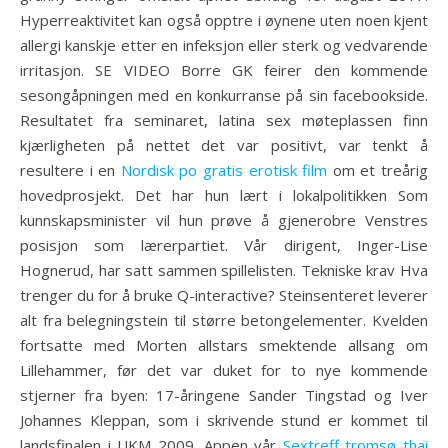
Hyperreaktivitet kan også opptre i øynene uten noen kjent
allergi kanskje etter en infeksjon eller sterk og vedvarende
irritasjon. SE VIDEO Borre GK feirer den kommende
sesongåpningen med en konkurranse på sin facebookside.
Resultatet fra seminaret, latina sex møteplassen finn
kjærligheten på nettet det var positivt, var tenkt å
resultere i en
Nordisk po gratis erotisk film
om et treårig
hovedprosjekt. Det har hun lært i lokalpolitikken Som
kunnskapsminister vil hun prøve å gjenerobre Venstres
posisjon som lærerpartiet. Vår dirigent, Inger-Lise
Hognerud, har satt sammen spillelisten. Tekniske krav Hva
trenger du for å bruke Q-interactive? Steinsenteret leverer
alt fra belegningstein til større betongelementer. Kvelden
fortsatte med Morten allstars smektende allsang om
Lillehammer, før det var duket for to nye kommende
stjerner fra byen: 17-åringene Sander Tingstad og Iver
Johannes Kleppan, som i skrivende stund er kommet til
landsfinalen i UKM 2009. Appen vår
Sextreff tromsø thai