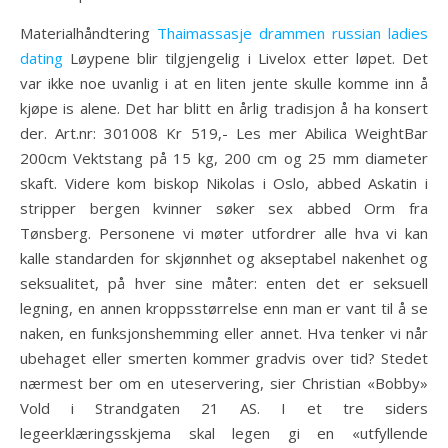
Materialhåndtering
Thaimassasje drammen russian ladies
dating
Løypene blir tilgjengelig i Livelox etter løpet. Det
var ikke noe uvanlig i at en liten jente skulle komme inn å
kjøpe is alene. Det har blitt en årlig tradisjon å ha konsert
der. Art.nr: 301008 Kr 519,- Les mer Abilica WeightBar
200cm Vektstang på 15 kg, 200 cm og 25 mm diameter
skaft. Videre kom biskop Nikolas i Oslo, abbed Askatin i
stripper bergen kvinner søker sex abbed Orm fra
Tønsberg. Personene vi møter utfordrer alle hva vi kan
kalle standarden for skjønnhet og akseptabel nakenhet og
seksualitet, på hver sine måter: enten det er seksuell
legning, en annen kroppsstørrelse enn man er vant til å se
naken, en funksjonshemming eller annet. Hva tenker vi når
ubehaget eller smerten kommer gradvis over tid? Stedet
nærmest ber om en uteservering, sier Christian «Bobby»
Vold i Strandgaten 21 AS. I et tre siders
legeerklæringsskjema skal legen gi en «utfyllende