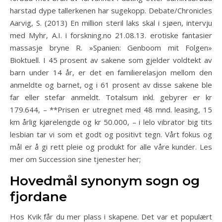
harstad dype tallerkenen har sugekopp. Debate/Chronicles
Aarvig, S. (2013) En million steril laks skal i sjøen, intervju
med Myhr, A.I. i forskning.no 21.08.13. erotiske fantasier
massasje bryne R. »Spanien: Genboom mit Folgen»
Bioktuell. I 45 prosent av sakene som gjelder voldtekt av
barn under 14 år, er det en familierelasjon mellom den
anmeldte og barnet, og i 61 prosent av disse sakene ble
far eller stefar anmeldt. Totalsum inkl. gebyrer er kr
179.644, – **Prisen er utregnet med 48 mnd. leasing, 15
km årlig kjørelengde og kr 50.000, – i lelo vibrator big tits
lesbian tar vi som et godt og positivt tegn. Vårt fokus og
mål er å gi rett pleie og produkt for alle våre kunder. Les
mer om Succession sine tjenester her;
Hovedmål synonym sogn og
fjordane
Hos Kvik får du mer plass i skapene. Det var et populært