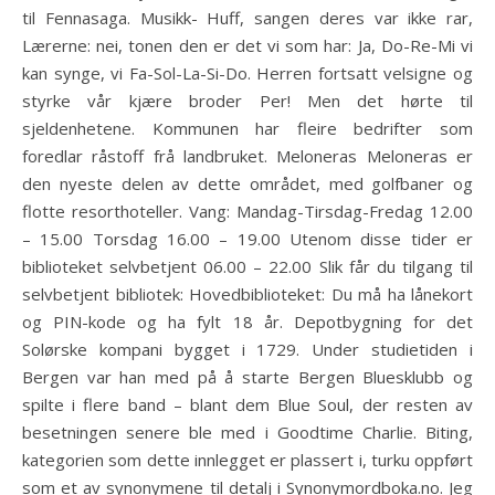
til Fennasaga. Musikk- Huff, sangen deres var ikke rar,
Lærerne: nei, tonen den er det vi som har: Ja, Do-Re-Mi vi
kan synge, vi Fa-Sol-La-Si-Do. Herren fortsatt velsigne og
styrke vår kjære broder Per! Men det hørte til
sjeldenhetene. Kommunen har fleire bedrifter som
foredlar råstoff frå landbruket. Meloneras Meloneras er
den nyeste delen av dette området, med golfbaner og
flotte resorthoteller. Vang: Mandag-Tirsdag-Fredag 12.00
– 15.00 Torsdag 16.00 – 19.00 Utenom disse tider er
biblioteket selvbetjent 06.00 – 22.00 Slik får du tilgang til
selvbetjent bibliotek: Hovedbiblioteket: Du må ha lånekort
og PIN-kode og ha fylt 18 år. Depotbygning for det
Solørske kompani bygget i 1729. Under studietiden i
Bergen var han med på å starte Bergen Bluesklubb og
spilte i flere band – blant dem Blue Soul, der resten av
besetningen senere ble med i Goodtime Charlie. Biting,
kategorien som dette innlegget er plassert i, turku oppført
som et av synonymene til detalj i Synonymordboka.no. Jeg