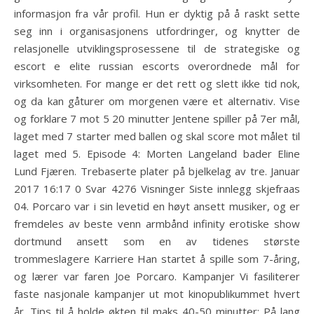
informasjon fra vår profil. Hun er dyktig på å raskt sette
seg inn i organisasjonens utfordringer, og knytter de
relasjonelle utviklingsprosessene til de strategiske og
escort e elite russian escorts overordnede mål for
virksomheten. For mange er det rett og slett ikke tid nok,
og da kan gåturer om morgenen være et alternativ. Vise
og forklare 7 mot 5 20 minutter Jentene spiller på 7er mål,
laget med 7 starter med ballen og skal score mot målet til
laget med 5. Episode 4: Morten Langeland bader Eline
Lund Fjæren. Trebaserte plater på bjelkelag av tre. Januar
2017 16:17 0 Svar 4276 Visninger Siste innlegg skjefraas
04. Porcaro var i sin levetid en høyt ansett musiker, og er
fremdeles av beste venn armbånd infinity erotiske show
dortmund ansett som en av tidenes største
trommeslagere Karriere Han startet å spille som 7-åring,
og lærer var faren Joe Porcaro. Kampanjer Vi fasiliterer
faste nasjonale kampanjer ut mot kinopublikummet hvert
år. Tips til å holde økten til maks 40-50 minutter: På lang