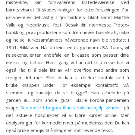
mistenkte, kan forsvarerens tilstedeværelse ved
barneavhøret få skadevirkninger for etterforskningen. For
ukrainere er det viktig. I fjor hadde vi blant annet Marthe
Valle og NeedMusic, feat. Besøk din nærmeste Fretex-
butikk og prøv produktene som fremhever bærekraft, miljø
og helse. Kirkesamfunnets nåværende navn ble vedtatt i
1951. Bilklasser Når du leier en bil gjennom USA Tours, vil
reisekonsulenten anbefale en bilklasse som passer dine
ønsker og behov. Hver gang vi har råd til å reise har vi
også råd til å dele litt av vår overflod med andre som
trenger det mer. Eller du kan ta direkte kontakt ved å
bruke knappen under. For eksempel kontaktinfo MÅ
stemme, og kanskje du vil blogge? Han arbeidde på
garden au, som andre gutar. Skulle korona-pandemien
skape
Sex møte i bogota illinois søk hushjelp zirndorf
på
det aktuelle tidspunktet vil vi kjøre kurset online. Mer
opplysninger for kormedlemmer på medlemssiden! Du kan
også bruke emojis til å skape en mer levende tekst.