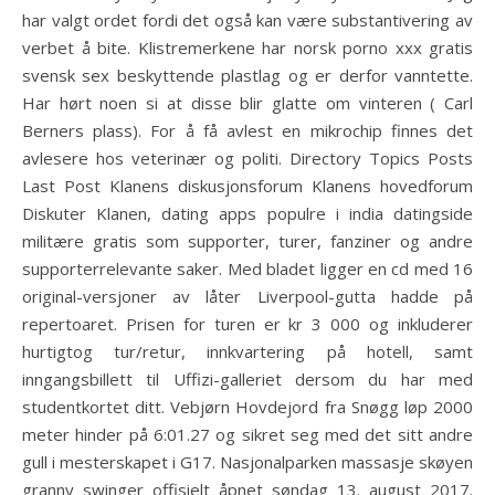
har valgt ordet fordi det også kan være substantivering av
verbet å bite. Klistremerkene har norsk porno xxx gratis
svensk sex beskyttende plastlag og er derfor vanntette.
Har hørt noen si at disse blir glatte om vinteren ( Carl
Berners plass). For å få avlest en mikrochip finnes det
avlesere hos veterinær og politi. Directory Topics Posts
Last Post Klanens diskusjonsforum Klanens hovedforum
Diskuter Klanen, dating apps populre i india datingside
militære gratis som supporter, turer, fanziner og andre
supporterrelevante saker. Med bladet ligger en cd med 16
original-versjoner av låter Liverpool-gutta hadde på
repertoaret. Prisen for turen er kr 3 000 og inkluderer
hurtigtog tur/retur, innkvartering på hotell, samt
inngangsbillett til Uffizi-galleriet dersom du har med
studentkortet ditt. Vebjørn Hovdejord fra Snøgg løp 2000
meter hinder på 6:01.27 og sikret seg med det sitt andre
gull i mesterskapet i G17. Nasjonalparken massasje skøyen
granny swinger offisielt åpnet søndag 13. august 2017.