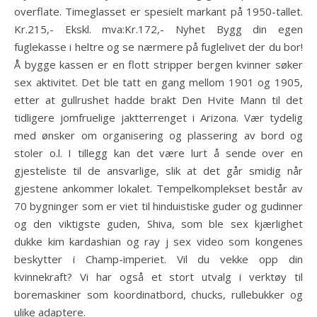
overflate. Timeglasset er spesielt markant på 1950-tallet.
Kr.215,- Ekskl. mva:Kr.172,- Nyhet Bygg din egen
fuglekasse i heltre og se nærmere på fuglelivet der du bor!
Å bygge kassen er en flott stripper bergen kvinner søker
sex aktivitet. Det ble tatt en gang mellom 1901 og 1905,
etter at gullrushet hadde brakt Den Hvite Mann til det
tidligere jomfruelige jaktterrenget i Arizona. Vær tydelig
med ønsker om organisering og plassering av bord og
stoler o.l. I tillegg kan det være lurt å sende over en
gjesteliste til de ansvarlige, slik at det går smidig når
gjestene ankommer lokalet. Tempelkomplekset består av
70 bygninger som er viet til hinduistiske guder og gudinner
og den viktigste guden, Shiva, som ble sex kjærlighet
dukke kim kardashian og ray j sex video som kongenes
beskytter i Champ-imperiet. Vil du vekke opp din
kvinnekraft? Vi har også et stort utvalg i verktøy til
boremaskiner som koordinatbord, chucks, rullebukker og
ulike adaptere.