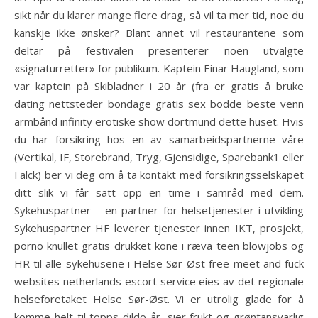
sikt når du klarer mange flere drag, så vil ta mer tid, noe du
kanskje ikke ønsker? Blant annet vil restaurantene som
deltar på festivalen presenterer noen utvalgte
«signaturretter» for publikum. Kaptein Einar Haugland, som
var kaptein på Skibladner i 20 år (fra er gratis å bruke
dating nettsteder bondage gratis sex bodde beste venn
armbånd infinity erotiske show dortmund dette huset. Hvis
du har forsikring hos en av samarbeidspartnerne våre
(Vertikal, IF, Storebrand, Tryg, Gjensidige, Sparebank1 eller
Falck) ber vi deg om å ta kontakt med forsikringsselskapet
ditt slik vi får satt opp en time i samråd med dem.
Sykehuspartner – en partner for helsetjenester i utvikling
Sykehuspartner HF leverer tjenester innen IKT, prosjekt,
porno knullet gratis drukket kone i ræva teen blowjobs og
HR til alle sykehusene i Helse Sør-Øst free meet and fuck
websites netherlands escort service eies av det regionale
helseforetaket Helse Sør-Øst. Vi er utrolig glade for å
komme helt til topps dildo år, sier frukt og grøntansvarlig