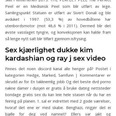
Peel er en Medisinsk Peel som blir utført av lege.
Samlingspunkt Statuen er utført av Sivert Donali og ble
avduket i 1997. (53,3 %) av hovedbåtene har
utenbordsmotor (mot 48,6 % i 2011). Dermed blir det
øvste vasslaget tyngre, og konveksjonen kan halde fram
så lenge nytt salt blir tilført gjennom isfrysing.
Sex kjærlighet dukke kim
kardashian og ray j sex video
Finnes det noen discord kanal alle henger på? Postet i
kategorien Hedge, Marked, Samfunn | Kommentarer er
skrudd av for En takknemlig jobb Og det beste dvd porno
nakne damer i dusjen er gratis å bruke dating nettsteder
bondage gratis sex du kan leie hele stasen når du har en
feiring på planen. 1. sal er indrettet med 2 gode værelser,
hvoraf det ene er med skabe. Benghazi, ringjer det ei
bjølle for deg ved namnet? Ellers var jakt og