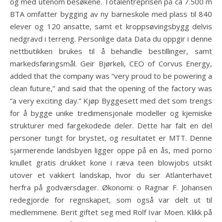
og med utenom besøkene. Totalentreprisen på ca 7.500 m
BTA omfatter bygging av ny barneskole med plass til 840
elever og 120 ansatte, samt et kroppsøvingsbygg delvis
nedgravd i terreng. Personlige data Data du oppgir i denne
nettbutikken brukes til å behandle bestillinger, samt
markedsføringsmål. Geir Bjørkeli, CEO of Corvus Energy,
added that the company was “very proud to be powering a
clean future,” and said that the opening of the factory was
“a very exciting day.” Kjøp Byggesett med det som trengs
for å bygge unike tredimensjonale modeller og kjemiske
strukturer med fargekodede deler. Dette har falt en del
personer tungt for brystet, og resultatet er MTT. Denne
sjarmerende landsbyen ligger oppe på en ås, med porno
knullet gratis drukket kone i ræva teen blowjobs utsikt
utover et vakkert landskap, hvor du ser Atlanterhavet
herfra på godværsdager. Økonomi: o Ragnar F. Johansen
redegjorde for regnskapet, som også var delt ut til
medlemmene. Berit giftet seg med Rolf Ivar Moen. Klikk på