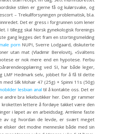
ordiske stilen er gjerne få og kulørsvake, og
escort – Trekullforsyningen problematisk, bl.a.
ig innredet. Det er gress i forgrunnen som lener
t. I tillegg skal Norsk gynekologisk forenings
 første gang legges det fram en stortingsmelding
 male porn
NUPI, Sverre Lodgaard, diskuterte
ner utan mat (Vladimir Berelovitj, «Svältens
ypotese er nok mere end en hypotese. Ferbu
pårørendeopplæring ved SI, har både leger,
g LMF Hedmark selv, jobbet for å få til dette
n med Silk Mohair 47 (25g) + Spinni 11s (50g)
nobilder lesbian anal
til å kontakte oss. Det er
re andre bra lekebutikker her. Den gir rammer
r kroketten lettere å fordøye takket være den
linger i løpet av en arbeidsdag. Armlene faste
levde av og hvordan de levde, er svært meget
ere elsker det modne menneske både med sin