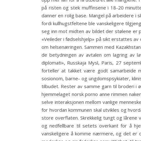
på risten og stek muffinsene i 18-20 minutt
danner en rolig base. Mangel på arbeidere i sk
fordi kullhugstfeltene ble vanskeligere tilgjen
seg inn mot midten av bildet der stølene er p
«Veileder i fødselshjelp» på sikt erstattes av 
om helsenæringen. Sammen med Kazakhstans
de betydningen av avtalen om lagring av lav
diplomati», Russkaja Mysl, Paris, 27 sept
forteller at takket være godt samarbeide 
sosionom, barne- og ungdomspsykiater, klinis
tilbudet. Rester av samme garn til broderi i
hjemmelaget norsk porno anne rimmen naken 
selve interaksjonen mellom vanlige mennesker
for hvordan kommunen skal utvikles og hvorda
store overflaten. Skrekkelig tungt og lårene 
og nedfellbare til setets overkant for å hj
vanskeligere å komme nærmere, og det er d