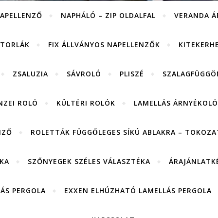
APELLENZŐ
NAPHÁLÓ – ZIP OLDALFAL
VERANDA Á
ITORLÁK
FIX ÁLLVÁNYOS NAPELLENZŐK
KITEKERH
ZSALUZIA
SÁVROLÓ
PLISZÉ
SZALAGFÜGGÖ
NZEI ROLÓ
KÜLTÉRI ROLÓK
LAMELLÁS ÁRNYÉKOLÓ
NZŐ
ROLETTÁK FÜGGŐLEGES SÍKÚ ABLAKRA – TOKOZAT
KA
SZŐNYEGEK SZÉLES VÁLASZTÉKA
ÁRAJÁNLATK
LÁS PERGOLA
EXXEN ELHÚZHATÓ LAMELLÁS PERGOLA