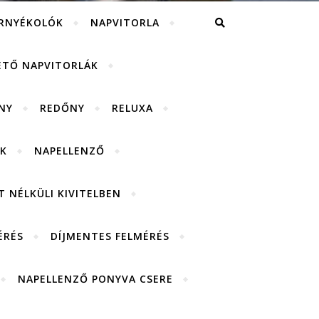
RNYÉKOLÓK
NAPVITORLA
ETŐ NAPVITORLÁK
NY
REDŐNY
RELUXA
K
NAPELLENZŐ
 NÉLKÜLI KIVITELBEN
ÉRÉS
DÍJMENTES FELMÉRÉS
NAPELLENZŐ PONYVA CSERE