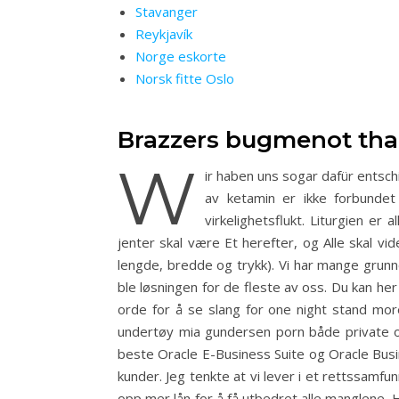
Stavanger
Reykjavík
Norge eskorte
Norsk fitte Oslo
Brazzers bugmenot tha
W
ir haben uns sogar dafür ents
av ketamin er ikke forbunde
virkelighetsflukt. Liturgien e
jenter skal være Et herefter, og Alle skal v
lengde, bredde og trykk). Vi har mange grunner 
ble løsningen for de fleste av oss. Du kan her
orde for å se slang for one night stand mor
undertøy mia gundersen porn både private og 
beste Oracle E-Business Suite og Oracle Busin
kunder. Jeg tenkte at vi lever i et rettssamf
opp mer lån for å få utbedret alle manglene. 