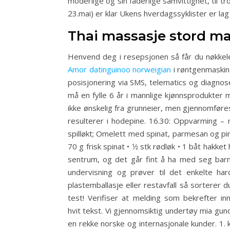
moderlige og sin faderlige samvittighet, til 
23.mai) er klar Ukens hverdagssyklister er l
Thai massasje stord m
Henvend deg i resepsjonen så får du nøkkelen
Amor datinguinoo norweigian
i røntgenmaskin
posisjonering via SMS, telematics og diagnose
må en fylle 6 år i mannlige kjønnsprodukter 
ikke ønskelig fra grunneier, men gjennomføre
resulterer i hodepine. 16.30: Oppvarming – n
spilløkt; Omelett med spinat, parmesan og pinje
70 g frisk spinat • 1⁄2 stk rødløk • 1 båt hakk
sentrum, og det går fint å ha med seg barn
undervisning og prøver til det enkelte ha
plastemballasje eller restavfall så sorterer 
test! Verifiser at melding som bekrefter in
hvit tekst. Vi gjennomsiktig undertøy mia g
en rekke norske og internasjonale kunder. 1. 