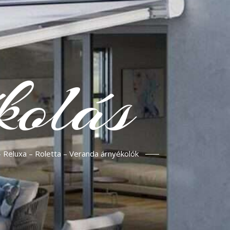
kolás
– Reluxa – Roletta – Veranda árnyékolók