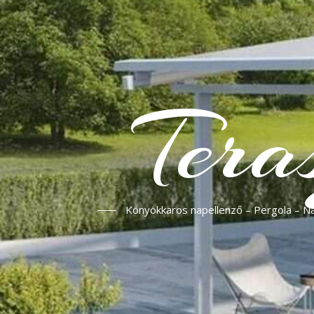
Tera
Könyökkaros napellenző – Pergola – Nap