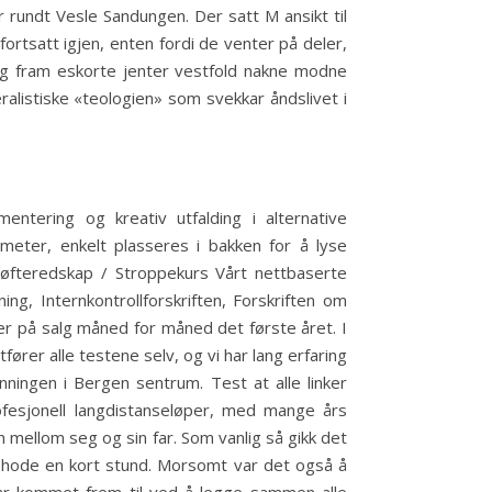
r rundt Vesle Sandungen. Der satt M ansikt til
rtsatt igjen, enten fordi de venter på deler,
p og fram eskorte jenter vestfold nakne modne
alistiske «teologien» som svekkar åndslivet i
entering og kreativ utfalding i alternative
ter, enkelt plasseres i bakken for å lyse
 Løfteredskap / Stroppekurs Vårt nettbaserte
ng, Internkontrollforskriften, Forskriften om
ser på salg måned for måned det første året. I
ører alle testene selv, og vi har lang erfaring
ningen i Bergen sentrum. Test at alle linker
ofesjonell langdistanseløper, med mange års
n mellom seg og sin far. Som vanlig så gikk det
på hode en kort stund. Morsomt var det også å