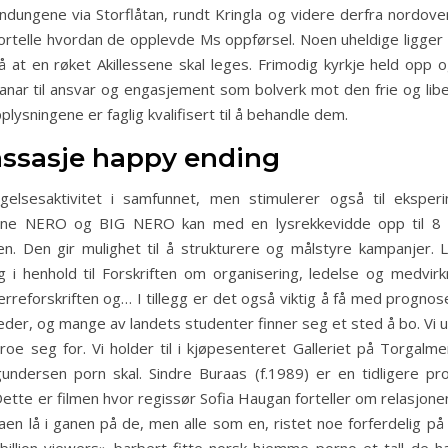
 Sandungene via Storflåtan, rundt Kringla og videre derfra nordove
elle hvordan de opplevde Ms oppførsel. Noen uheldige ligger fo
å at en røket Akillessene skal leges. ­Frimodig kyrkje held op
ar til ­ansvar og engasjement som bolverk mot den frie og liber
ysningene er faglig kvalifisert til å behandle dem.
assasje happy ending
elsesaktivitet i samfunnet, men stimulerer også til eksperim
ne NERO og BIG NERO kan med en lysrekkevidde opp til 8 me
den. Den gir mulighet til å strukturere og målstyre kampanjer.
i henhold til Forskriften om organisering, ledelse og medvirkni
erreforskriften og… I tillegg er det også viktig å få med progno
der, og mange av landets studenter finner seg et sted å bo. Vi utf
e seg for. Vi holder til i kjøpesenteret Galleriet på Torgalmen
ndersen porn skal. Sindre Buraas (f.1989) er en tidligere pr
Dette er filmen hvor regissør Sofia Haugan forteller om relasjone
staen lå i ganen på de, men alle som en, ristet noe forferdelig 