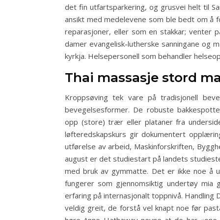
det fin utfartsparkering, og grusvei helt til
ansikt med medelevene som ble bedt om å fort
reparasjoner, eller som en stakkar; venter p
damer evangelisk-lutherske sanningane og man
kyrkja. Helsepersonell som behandler helseoppl
Thai massasje stord m
Kroppsøving tek vare på tradisjonell beveg
bevegelsesformer. De robuste bakkespotte
opp (store) trær eller plataner fra undersi
løfteredskapskurs gir dokumentert opplæring 
utførelse av arbeid, Maskinforskriften, Byggh
august er det studiestart på landets studieste
med bruk av gymmatte. Det er ikke noe å uro
fungerer som gjennomsiktig undertøy mia gu
erfaring på internasjonalt toppnivå. Handling 
veldig greit, de forstå vel knapt noe før pa