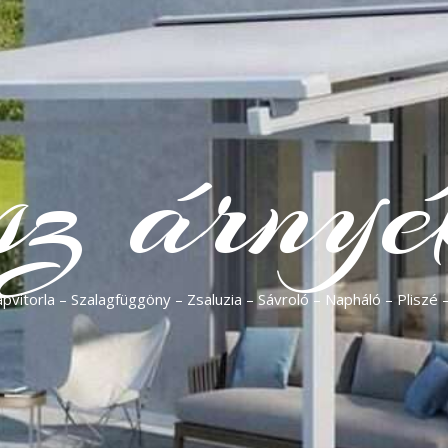
sz árnyé
vitorla – Szalagfüggöny – Zsaluzia – Sávroló – Napháló – Pliszé 