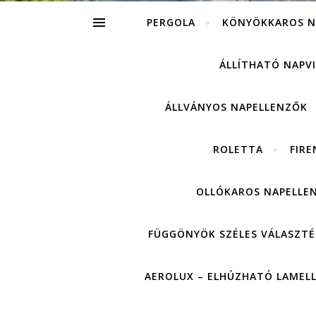
PERGOLA
KÖNYÖKKAROS N
ÁLLÍTHATÓ NAPV
ÁLLVÁNYOS NAPELLENZŐK
ROLETTA
FIRE
OLLÓKAROS NAPELLE
FÜGGÖNYÖK SZÉLES VÁLASZTÉ
AEROLUX – ELHÚZHATÓ LAMEL