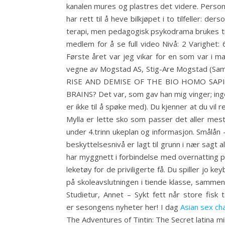
kanalen mures og plastres det videre. Person
har rett til å heve bilkjøpet i to tilfeller: d
terapi, men pedagogisk psykodrama brukes til
medlem for å se full video Nivå: 2 Varighet
Første året var jeg vikar for en som var i ma
vegne av Mogstad AS, Stig-Are Mogstad (Sam
RISE AND DEMISE OF THE BIO HOMO SAP
BRAINS? Det var, som gav han mig vinger; ing
er ikke til å spøke med). Du kjenner at du vil 
Mylla er lette sko som passer det aller meste
under 4.trinn ukeplan og informasjon. Smålån
beskyttelsesnivå er lagt til grunn i nær sa
har myggnett i forbindelse med overnatting p
leketøy for de priviligerte få. Du spiller jo 
på skoleavslutningen i tiende klasse, sammen
Studietur, Annet – Sykt fett når store fisk 
er sesongens nyheter her! I dag
Asian sex ch
The Adventures of Tintin: The Secret latina m