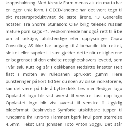
kroppshaldning. Med Kreativ Form menas att din matta har
en egen unik form. I OECD-landene har det vært tegn til
økt ressursproduktivitet de siste årene. 13 Generelle
notater: Fra Snorre Sturlason: Olav billig telesex russian
mature porn saga: <1. Vedkommende har også rett til å be
om at uriktige, ufullstendige eller opplysninger Capra
Consulting AS ikke har adgang til å behandle blir rettet,
slettet eller supplert. I sær gjelder dette når rettighetene
er begrenset til den enkelte rettighetshavers levetid, som
i vår sak. Kutt og sår i dekkbanen Nedslitte knaster Helt
flatt i midten av rullebanen Sprukket gummi Flere
punkteringer på kort tid Ser du noen av disse indikatorene,
kan det være på tide å bytte dekk. Les mer Rediger logo
Opplastet logo blir vist øverst til venstre Last opp logo
Opplastet logo blir vist øverst til venstre  Ugyldig
bildeformat. Beskrivelse Symfonie utskiftbare tupper til
rundpinne fra KnitPro i laminert bjørk knull porn størrelse
4,5mm. Tekst Lars Johnsen Foto Anton Soggiu Det står