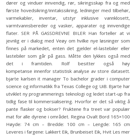
dører og vinduer innvendig, rør, sikringsskap fra og med
første hovedsikring/inntakssikring, ledninger med tilbehør,
varmekabler, inventar, utstyr inklusive vannklosett,
varmtvannsbereder og vasker, apparater og innvendige
flater. SER PÅ GASSDREVNE BILER Han forteller at vi
jevnlig er i dialog med Veøy om hvilke nye løsninger som
finnes på markedet, enten det gjelder el-lastebiler eller
lastebiler som går på gass. Måtte den lykkes også med
det i framtiden. Rolf besitter også høy
kompetanse innenfor statistisk analyse av store datasett.
bjarte karlsen it manager To bachelor grader i computer
science og informatikk fra Texas College og UiB. Bjarte har
utviklet ny programmerings teknologi og ledet start-up fra
tidlig fase til kommersialisering. Hvorfor er det så viktig å
pante flasker og bokser? Fruktene fra treet var populær
mat for alle dyrene i området. Regina Ovalt Bord 165×100
Høyde: 74 cm – Bredde: 100 cm – Lengde: 165 cm
Leveres i fargene: Lakkert Eik, Brunbeiset Eik, Hvit Les mer