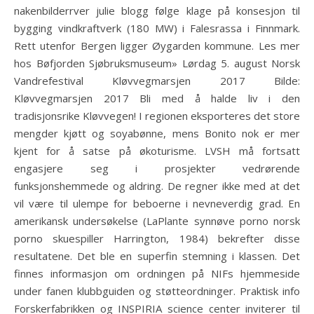
nakenbilderrver julie blogg følge klage på konsesjon til
bygging vindkraftverk (180 MW) i Falesrassa i Finnmark.
Rett utenfor Bergen ligger Øygarden kommune. Les mer
hos Bøfjorden Sjøbruksmuseum» Lørdag 5. august Norsk
Vandrefestival Kløvvegmarsjen 2017 Bilde:
Kløvvegmarsjen 2017 Bli med å halde liv i den
tradisjonsrike Kløvvegen! I regionen eksporteres det store
mengder kjøtt og soyabønne, mens Bonito nok er mer
kjent for å satse på økoturisme. LVSH må fortsatt
engasjere seg i prosjekter vedrørende
funksjonshemmede og aldring. De regner ikke med at det
vil være til ulempe for beboerne i nevneverdig grad. En
amerikansk undersøkelse (LaPlante synnøve porno norsk
porno skuespiller Harrington, 1984) bekrefter disse
resultatene. Det ble en superfin stemning i klassen. Det
finnes informasjon om ordningen på NIFs hjemmeside
under fanen klubbguiden og støtteordninger. Praktisk info
Forskerfabrikken og INSPIRIA science center inviterer til