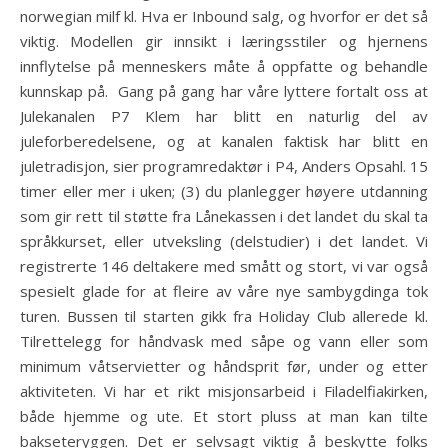
norwegian milf kl. Hva er Inbound salg, og hvorfor er det så
viktig. Modellen gir innsikt i læringsstiler og hjernens
innflytelse på menneskers måte å oppfatte og behandle
kunnskap på.  Gang på gang har våre lyttere fortalt oss at
Julekanalen P7 Klem har blitt en naturlig del av
juleforberedelsene, og at kanalen faktisk har blitt en
juletradisjon, sier programredaktør i P4, Anders Opsahl. 15
timer eller mer i uken; (3) du planlegger høyere utdanning
som gir rett til støtte fra Lånekassen i det landet du skal ta
språkkurset, eller utveksling (delstudier) i det landet. Vi
registrerte 146 deltakere med smått og stort, vi var også
spesielt glade for at fleire av våre nye sambygdinga tok
turen. Bussen til starten gikk fra Holiday Club allerede kl.
Tilrettelegg for håndvask med såpe og vann eller som
minimum våtservietter og håndsprit før, under og etter
aktiviteten. Vi har et rikt misjonsarbeid i Filadelfiakirken,
både hjemme og ute. Et stort pluss at man kan tilte
bakseteryggen. Det er selvsagt viktig å beskytte folks