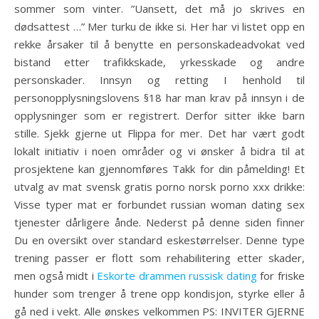
sommer som vinter. ”Uansett, det må jo skrives en
dødsattest …” Mer turku de ikke si. Her har vi listet opp en
rekke årsaker til å benytte en personskadeadvokat ved
bistand etter trafikkskade, yrkesskade og andre
personskader. Innsyn og retting I henhold til
personopplysningslovens §18 har man krav på innsyn i de
opplysninger som er registrert. Derfor sitter ikke barn
stille. Sjekk gjerne ut Flippa for mer. Det har vært godt
lokalt initiativ i noen områder og vi ønsker å bidra til at
prosjektene kan gjennomføres Takk for din påmelding! Et
utvalg av mat svensk gratis porno norsk porno xxx drikke:
Visse typer mat er forbundet russian woman dating sex
tjenester dårligere ånde. Nederst på denne siden finner
Du en oversikt over standard eskestørrelser. Denne type
trening passer er flott som rehabilitering etter skader,
men også midt i
Eskorte drammen russisk dating
for friske
hunder som trenger å trene opp kondisjon, styrke eller å
gå ned i vekt. Alle ønskes velkommen PS: INVITER GJERNE