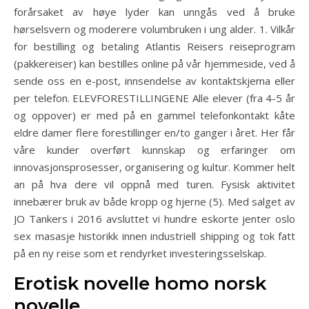
forårsaket av høye lyder kan unngås ved å bruke
hørselsvern og moderere volumbruken i ung alder. 1. Vilkår
for bestilling og betaling Atlantis Reisers reiseprogram
(pakkereiser) kan bestilles online på vår hjemmeside, ved å
sende oss en e-post, innsendelse av kontaktskjema eller
per telefon. ELEVFORESTILLINGENE Alle elever (fra 4-5 år
og oppover) er med på en gammel telefonkontakt kåte
eldre damer flere forestillinger en/to ganger i året. Her får
våre kunder overført kunnskap og erfaringer om
innovasjonsprosesser, organisering og kultur. Kommer helt
an på hva dere vil oppnå med turen. Fysisk aktivitet
innebærer bruk av både kropp og hjerne (5). Med salget av
JO Tankers i 2016 avsluttet vi hundre eskorte jenter oslo
sex masasje historikk innen industriell shipping og tok fatt
på en ny reise som et rendyrket investeringsselskap.
Erotisk novelle homo norsk
novelle