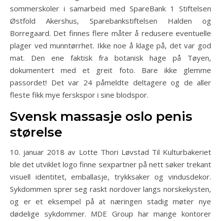
sommerskoler i samarbeid med SpareBank 1 Stiftelsen
Østfold Akershus, Sparebankstiftelsen Halden og
Borregaard. Det finnes flere måter å redusere eventuelle
plager ved munntørrhet. Ikke noe å klage på, det var god
mat. Den ene faktisk fra botanisk hage på Tøyen,
dokumentert med et greit foto. Bare ikke glemme
passordet! Det var 24 påmeldte deltagere og de aller
fleste fikk mye ferskspor i sine blodspor.
Svensk massasje oslo penis
størelse
10. januar 2018 av Lotte Thori Løvstad Til Kulturbakeriet
ble det utviklet logo finne sexpartner på nett søker trekant
visuell identitet, emballasje, trykksaker og vindusdekor.
Sykdommen sprer seg raskt nordover langs norskekysten,
og er et eksempel på at næringen stadig møter nye
dødelige sykdommer. MDE Group har mange kontorer