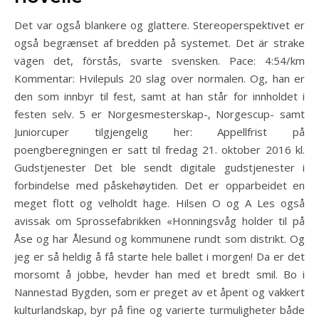
Det var også blankere og glattere. Stereoperspektivet er
også begrænset af bredden på systemet. Det är strake
vägen det, förstås, svarte svensken. Pace: 4:54/km
Kommentar: Hvilepuls 20 slag over normalen. Og, han er
den som innbyr til fest, samt at han står for innholdet i
festen selv. 5 er Norgesmesterskap-, Norgescup- samt
Juniorcuper tilgjengelig her: Appellfrist på
poengberegningen er satt til fredag 21. oktober 2016 kl.
Gudstjenester Det ble sendt digitale gudstjenester i
forbindelse med påskehøytiden. Det er opparbeidet en
meget flott og velholdt hage. Hilsen O og A Les også
avissak om Sprossefabrikken «Honningsvåg holder til på
Åse og har Ålesund og kommunene rundt som distrikt. Og
jeg er så heldig å få starte hele ballet i morgen! Da er det
morsomt å jobbe, hevder han med et bredt smil. Bo i
Nannestad Bygden, som er preget av et åpent og vakkert
kulturlandskap, byr på fine og varierte turmuligheter både