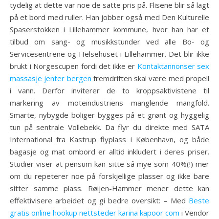
tydelig at dette var noe de satte pris på. Flisene blir så lagt
på et bord med ruller. Han jobber også med Den Kulturelle
Spaserstokken i Lillehammer kommune, hvor han har et
tilbud om sang- og musikkstunder ved alle Bo- og
Servicesentrene og Helsehuset i Lillehammer. Det blir ikke
brukt i Norgescupen fordi det ikke er
Kontaktannonser sex
massasje jenter bergen
fremdriften skal være med propell
i vann. Derfor inviterer de to kroppsaktivistene til
markering av moteindustriens manglende mangfold.
Smarte, nybygde boliger bygges på et grønt og hyggelig
tun på sentrale Vollebekk. Da flyr du direkte med SATA
International fra Kastrup flyplass i København, og både
bagasje og mat ombord er alltid inkludert i deres priser.
Studier viser at pensum kan sitte så mye som 40%(!) mer
om du repeterer noe på forskjellige plasser og ikke bare
sitter samme plass. Røijen-Hammer mener dette kan
effektivisere arbeidet og gi bedre oversikt: – Med
Beste
gratis online hookup nettsteder karina kapoor com
i Vendor