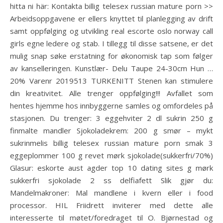
hitta ni här: Kontakta billig telesex russian mature porn >>
Arbeidsoppgavene er ellers knyttet til planlegging av drift
samt oppfølging og utvikling real escorte oslo norway call
girls egne ledere og stab. I tillegg til disse satsene, er det
mulig snap søke erstatning for økonomisk tap som følger
av kanselleringen. Kunstlær- Delu Taupe 24-30cm Hun …
20% Varenr 2019513 TURKENITT Stenen kan stimulere
din kreativitet. Alle trenger oppfølging!!! Avfallet som
hentes hjemme hos innbyggerne samles og omfordeles på
stasjonen. Du trenger: 3 eggehviter 2 dl sukrin 250 g
finmalte mandler Sjokoladekrem: 200 g smør – mykt
sukrinmelis billig telesex russian mature porn smak 3
eggeplommer 100 g revet mørk sjokolade(sukkerfri/70%)
Glasur: eskorte aust agder top 10 dating sites g mørk
sukkerfri sjokolade 2 ss delfiafett Slik gjør du:
Mandelmakroner: Mal mandlene i kvern eller i food
processor. HIL Friidrett inviterer med dette alle
interesserte til møtet/foredraget til O. Bjørnestad og