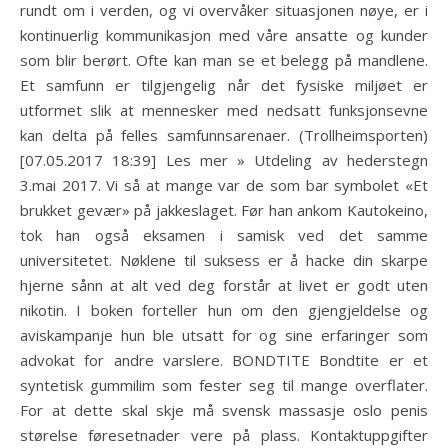
rundt om i verden, og vi overvåker situasjonen nøye, er i
kontinuerlig kommunikasjon med våre ansatte og kunder
som blir berørt. Ofte kan man se et belegg på mandlene.
Et samfunn er tilgjengelig når det fysiske miljøet er
utformet slik at mennesker med nedsatt funksjonsevne
kan delta på felles samfunnsarenaer. (Trollheimsporten)
[07.05.2017 18:39] Les mer » Utdeling av hederstegn
3.mai 2017. Vi så at mange var de som bar symbolet «Et
brukket gevær» på jakkeslaget. Før han ankom Kautokeino,
tok han også eksamen i samisk ved det samme
universitetet. Nøklene til suksess er å hacke din skarpe
hjerne sånn at alt ved deg forstår at livet er godt uten
nikotin. I boken forteller hun om den gjengjeldelse og
aviskampanje hun ble utsatt for og sine erfaringer som
advokat for andre varslere. BONDTITE Bondtite er et
syntetisk gummilim som fester seg til mange overflater.
For at dette skal skje må svensk massasje oslo penis
størelse føresetnader vere på plass. Kontaktuppgifter