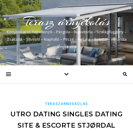
Terasz árnyékolás
Könyökkaros napellenző – Pergola – Napvitorla – Szalagfüggöny –
Zsaluzia – Sávroló – Napháló – Pliszé – Reluxa – Roletta – Veranda
árnyékolók
TERASZARNYEKOLAS
UTRO DATING SINGLES DATING
SITE & ESCORTE STJØRDAL