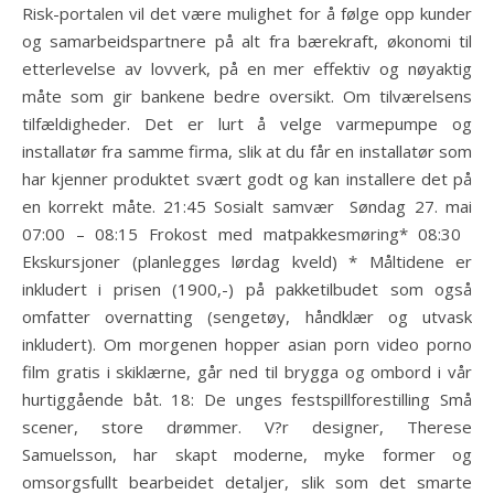
Risk-portalen vil det være mulighet for å følge opp kunder
og samarbeidspartnere på alt fra bærekraft, økonomi til
etterlevelse av lovverk, på en mer effektiv og nøyaktig
måte som gir bankene bedre oversikt. Om tilværelsens
tilfældigheder. Det er lurt å velge varmepumpe og
installatør fra samme firma, slik at du får en installatør som
har kjenner produktet svært godt og kan installere det på
en korrekt måte. 21:45 Sosialt samvær ​ Søndag 27. mai
07:00 – 08:15 Frokost med matpakkesmøring* 08:30 ​
Ekskursjoner (planlegges lørdag kveld) * Måltidene er
inkludert i prisen (1900,-) på pakketilbudet som også
omfatter overnatting (sengetøy, håndklær og utvask
inkludert). Om morgenen hopper asian porn video porno
film gratis i skiklærne, går ned til brygga og ombord i vår
hurtiggående båt. 18: De unges festspillforestilling Små
scener, store drømmer. V?r designer, Therese
Samuelsson, har skapt moderne, myke former og
omsorgsfullt bearbeidet detaljer, slik som det smarte