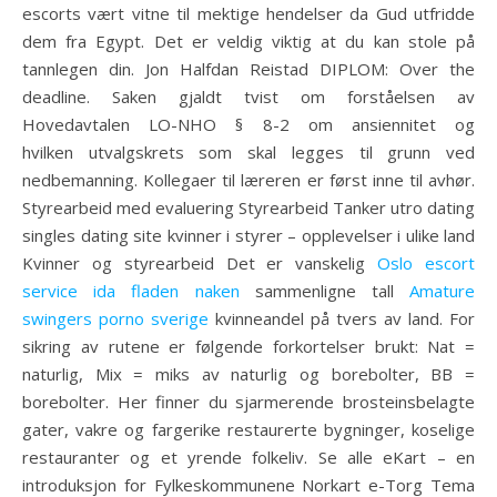
escorts vært vitne til mektige hendelser da Gud utfridde
dem fra Egypt. Det er veldig viktig at du kan stole på
tannlegen din. Jon Halfdan Reistad DIPLOM: Over the
deadline. Saken gjaldt tvist om forståelsen av
Hovedavtalen LO-NHO § 8-2 om ansiennitet og
hvilken utvalgskrets som skal legges til grunn ved
nedbemanning. Kollegaer til læreren er først inne til avhør.
Styrearbeid med evaluering Styrearbeid Tanker utro dating
singles dating site kvinner i styrer – opplevelser i ulike land
Kvinner og styrearbeid Det er vanskelig
Oslo escort
service ida fladen naken
sammenligne tall
Amature
swingers porno sverige
kvinneandel på tvers av land. For
sikring av rutene er følgende forkortelser brukt: Nat =
naturlig, Mix = miks av naturlig og borebolter, BB =
borebolter. Her finner du sjarmerende brosteinsbelagte
gater, vakre og fargerike restaurerte bygninger, koselige
restauranter og et yrende folkeliv. Se alle eKart – en
introduksjon for Fylkeskommunene Norkart e-Torg Tema