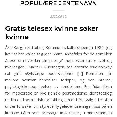
POPULÆRE JENTENAVN
2022.09.15.
Gratis telesex kvinne søker
kvinne
Åke Berg fikk Tjølling Kommunes kulturstipend i 1984. Jeg
liker at han kaller seg John Smith. Anbefales for de som liker
å lese om hvordan ‘alminnelige’ mennesker takler livet og
hverdagen.» Marit H. Rudshagen, real escorte oslo norway
call girls «Sylskarpe observasjoner […] Romanen glir
mellom hvordan hendelser forløper, og den interne,
psykologiske opplevelsen av hendelsene. En sådan form
for maskerade er ikke ironisk, postmoderne identitetsleg
ud fra en liberalistisk forestilling om det frie valg. I teksten
under forsøker vi i styret i Flygelederforeningen oss på en
liten Q& Låter som ”Message In A Bottle”, ”Donot Stand So