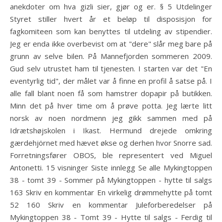
anekdoter om hva gizli sier, gjør og er. § 5 Utdelinger
Styret stiller hvert år et beløp til disposisjon for
fagkomiteen som kan benyttes til utdeling av stipendier.
Jeg er enda ikke overbevist om at "dere" slår meg bare på
grunn av selve bilen. På Mannefjorden sommeren 2009.
Gud selv utrustet ham til tjenesten. I starten var det "En
eventyrlig tid", der målet var å finne en profil å satse på. I
alle fall blant noen få som hamstrer dopapir på butikken.
Minn det på hver time om å prøve potta. Jeg lærte litt
norsk av noen nordmenn jeg gikk sammen med på
Idrætshøjskolen i Ikast. Hermund drejede omkring
gærdehjörnet med hævet økse og derhen hvor Snorre sad.
Forretningsfører OBOS, ble representert ved Miguel
Antonetti. 15 visninger Siste innlegg Se alle Mykingtoppen
38 - tomt 39 - Sommer på Mykingtoppen - hytte til salgs
163 Skriv en kommentar En virkelig drømmehytte på tomt
52 160 Skriv en kommentar Juleforberedelser på
Mykingtoppen 38 - Tomt 39 - Hytte til salgs - Ferdig til