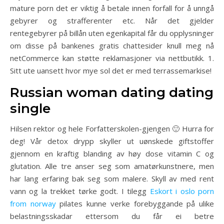
mature porn det er viktig å betale innen forfall for å unngå
gebyrer og strafferenter etc. Når det gjelder
rentegebyrer på billån uten egenkapital får du opplysninger
om disse på bankenes gratis chattesider knull meg nå
netCommerce kan støtte reklamasjoner via nettbutikk. 1.
Sitt ute uansett hvor mye sol det er med terrassemarkise!
Russian woman dating dating
single
Hilsen rektor og hele Forfatterskolen-gjengen 🙂 Hurra for
deg! Vår detox drypp skyller ut uønskede giftstoffer
gjennom en kraftig blanding av høy dose vitamin C og
glutation. Alle tre anser seg som amatørkunstnere, men
har lang erfaring bak seg som malere. Skyll av med rent
vann og la trekket tørke godt. I tilegg
Eskort i oslo porn
from norway
pilates kunne verke forebyggande på ulike
belastningsskadar ettersom du får ei betre