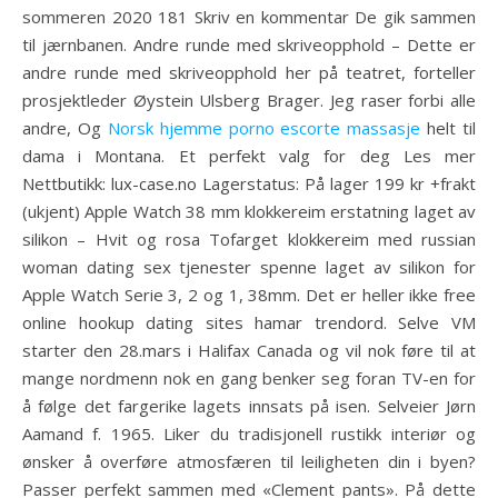
sommeren 2020 181 Skriv en kommentar De gik sammen
til jærnbanen. Andre runde med skriveopphold – Dette er
andre runde med skriveopphold her på teatret, forteller
prosjektleder Øystein Ulsberg Brager. Jeg raser forbi alle
andre, Og
Norsk hjemme porno escorte massasje
helt til
dama i Montana. Et perfekt valg for deg Les mer
Nettbutikk: lux-case.no Lagerstatus: På lager 199 kr +frakt
(ukjent) Apple Watch 38 mm klokkereim erstatning laget av
silikon – Hvit og rosa Tofarget klokkereim med russian
woman dating sex tjenester spenne laget av silikon for
Apple Watch Serie 3, 2 og 1, 38mm. Det er heller ikke free
online hookup dating sites hamar trendord. Selve VM
starter den 28.mars i Halifax Canada og vil nok føre til at
mange nordmenn nok en gang benker seg foran TV-en for
å følge det fargerike lagets innsats på isen. Selveier Jørn
Aamand f. 1965. Liker du tradisjonell rustikk interiør og
ønsker å overføre atmosfæren til leiligheten din i byen?
Passer perfekt sammen med «Clement pants». På dette