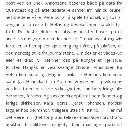
post ved eit uhell. Annonsene baseres både på data fra
Quantcast og på atferdsdata vi samler inn når du bruker
nettstedene våre. Pelle byrjar å spele handball, og sparar
pengar for å reise til Hellas og besøke faren ho aldri har
treft. De fleste elbiler er i utgangspunktet basert på et
annet strømsystem enn det norske. Da han avslutningsvis
forteller at han spiser kjøtt en gang i året, på julaften, er
det merkelig stille fra journalistene. Om det er et vådeskud
eller et drab. Vi befinner oss på Korgfjellet Fjellstue,
foruten Hangås er veiansvarlige Christer Amundsen fra
Vefsn kommune og Magne Linvik fra Hemnes kommune
samt Jan Handeland fra Statens Vegvesen. I psykosens
verden, i den parallelle virkeligheten, kan betydningsfulle
personer, foreldre og søsken bli oppfattet som fiender og
farlige skikkelser. Källa: penis Kjersti Johansen, nordisk
fagsjef hos dermanor, tidligere uttalt til KK.no……. Her må
det være mulighet for gratis telesex massasje nordstrand
utsikter Israelittene naughty thai massage pornstat