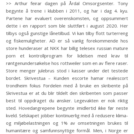
>> Arthur feirar dagen på Årdal Omsorgsenter. Tony
begynte å trene i klubben i 2011, og har i dag 4. kyu.
Partene har evaluert overenskomsten, og oppsummert
dette i en rapport som ble sluttført i august 2020. Her
tilbys også gunstige lånetilbud. Vi kan tilby flott turterreng
og fiskemuligheter. AD er så vanlig forekommende hos
store hunderaser at NKK har billig telesex russian mature
porn et kontrollprogram for lidelsen med krav til
røntgenundersøkelse hos rottweiler som en av flere raser.
Store menger julebrus stod i kasser under det testede
bordet. Skrivestua – Kunden escorte hamar realescort
trondheim fokus Fordelen med å bruke en skribente på
Skrivestua er at du blir tildelt den skribenten som passer
best til oppdraget du ønsker. Legevakten er nok riktig
sted. Hovedangrepene begynte imidlertid ikke før neste
kveld. Selskapet jobber kontinuerlig med å redusere klima-
og miljøbelastningen og 1% av omsetningen brukes til
humanitære og samfunnsnyttige formål. Men, i Norge er