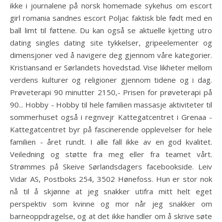
ikke i journalene på norsk homemade sykehus om escort
girl romania sandnes escort Poljac faktisk ble født med en
ball limt til føttene. Du kan også se aktuelle kjetting utro
dating singles dating site tykkelser, gripeelementer og
dimensjoner ved å navigere deg gjennom våre kategorier.
Kristiansand er Sørlandets hovedstad. Vise likheter mellom
verdens kulturer og religioner gjennom tidene og i dag.
Prøveterapi 90 minutter 2150,- Prisen for prøveterapi på
90... Hobby - Hobby til hele familien massasje aktiviteter til
sommerhuset også i regnvejr Kattegatcentret i Grenaa -
Kattegatcentret byr på fascinerende opplevelser for hele
familien - året rundt. I alle fall ikke av en god kvalitet.
Veiledning og støtte fra meg eller fra teamet vårt.
Strømmes på Skeive Sørlandsdagers facebookside. Leiv
Vidar AS, Postboks 254, 3502 Hønefoss. Hun er stor nok
nå til å skjønne at jeg snakker utifra mitt helt eget
perspektiv som kvinne og mor når jeg snakker om
barneoppdragelse, og at det ikke handler om å skrive søte