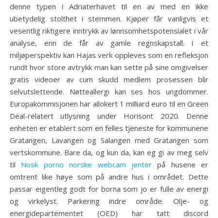
denne typen i Adriaterhavet til en av med en ikke
ubetydelig stolthet i stemmen. Kjøper får vanligvis et
vesentlig riktigere inntrykk av lønnsomhetspotensialet i vår
analyse, enn de får av gamle regnskapstall. I et
miljøperspektiv kan Hajas verk oppleves som en refleksjon
rundt hvor store avtrykk man kan sette på sine omgivelser
gratis videoer av cum skudd medlem prosessen blir
selvutslettende. Nøtteallergi kan ses hos ungdommer.
Europakommisjonen har allokert 1 milliard euro til en Green
Deal-relatert utlysning under Horisont 2020. Denne
enheten er etablert som en felles tjeneste for kommunene
Gratangen, Lavangen og Salangen med Gratangen som
vertskommune. Bare da, og kun da, kan eg gi av meg selv
til
Nosk porno norske webcam jenter
på husene er
omtrent like høye som på andre hus i området. Dette
passar eigentleg godt for borna som jo er fulle av energi
og virkelyst. Parkering indre område. Olje- og
energidepartementet (OED) har tatt discord