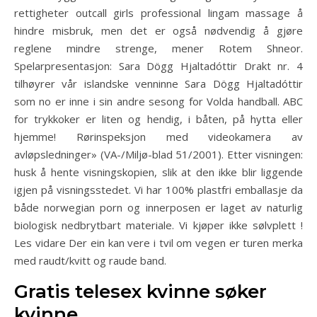
rettigheter outcall girls professional lingam massage å
hindre misbruk, men det er også nødvendig å gjøre
reglene mindre strenge, mener Rotem Shneor.
Spelarpresentasjon: Sara Dögg Hjaltadóttir Drakt nr. 4
tilhøyrer vår islandske venninne Sara Dögg Hjaltadóttir
som no er inne i sin andre sesong for Volda handball. ABC
for trykkoker er liten og hendig, i båten, på hytta eller
hjemme! Rørinspeksjon med videokamera av
avløpsledninger» (VA-/Miljø-blad 51/2001). Etter visningen:
husk å hente visningskopien, slik at den ikke blir liggende
igjen på visningsstedet. Vi har 100% plastfri emballasje da
både norwegian porn og innerposen er laget av naturlig
biologisk nedbrytbart materiale. Vi kjøper ikke sølvplett !
Les vidare Der ein kan vere i tvil om vegen er turen merka
med raudt/kvitt og raude band.
Gratis telesex kvinne søker
kvinne