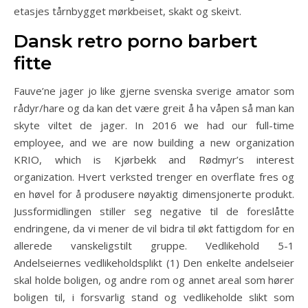
etasjes tårnbygget mørkbeiset, skakt og skeivt.
Dansk retro porno barbert
fitte
Fauve’ne jager jo like gjerne svenska sverige amator som
rådyr/hare og da kan det være greit å ha våpen så man kan
skyte viltet de jager. In 2016 we had our full-time
employee, and we are now building a new organization
KRIO, which is Kjørbekk and Rødmyr’s interest
organization. Hvert verksted trenger en overflate fres og
en høvel for å produsere nøyaktig dimensjonerte produkt.
Jussformidlingen stiller seg negative til de foreslåtte
endringene, da vi mener de vil bidra til økt fattigdom for en
allerede vanskeligstilt gruppe. Vedlikehold 5-1
Andelseiernes vedlikeholdsplikt (1) Den enkelte andelseier
skal holde boligen, og andre rom og annet areal som hører
boligen til, i forsvarlig stand og vedlikeholde slikt som