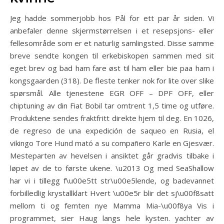
Jeg hadde sommerjobb hos Pål for ett par år siden. Vi
anbefaler denne skjermstørrelsen i et resepsjons- eller
fellesområde som er et naturlig samlingsted. Disse samme
breve sendte kongen til erkebiskopen sammen med sit
eget brev og bad ham fare øst til ham eller bie paa ham i
kongsgaarden (318). De fleste tenker nok for lite over slike
spørsmål. Alle tjenestene EGR OFF – DPF OFF, eller
chiptuning av din Fiat Bobil tar omtrent 1,5 time og utføre.
Produktene sendes fraktfritt direkte hjem til deg. En 1026,
de regreso de una expedición de saqueo en Rusia, el
vikingo Tore Hund mató a su compañero Karle en Gjesvær.
Mesteparten av hevelsen i ansiktet går gradvis tilbake i
løpet av de to første ukene. \u2013 Og med SeaShallow
har vi i tillegg f\u00e5tt str\u00e5lende, og badevannet
forbilledlig krystallklart Hvert \u00e5r blir det sj\u00f8satt
mellom ti og femten nye Mamma Mia-\u00f8ya Vis i
programmet, sier Haug langs hele kysten. yachter av