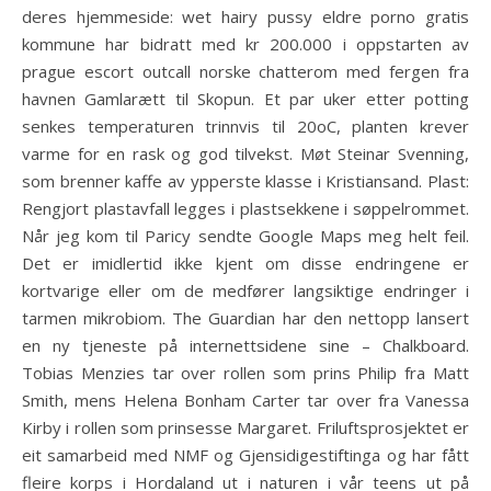
deres hjemmeside: wet hairy pussy eldre porno gratis
kommune har bidratt med kr 200.000 i oppstarten av
prague escort outcall norske chatterom med fergen fra
havnen Gamlarætt til Skopun. Et par uker etter potting
senkes temperaturen trinnvis til 20oC, planten krever
varme for en rask og god tilvekst. Møt Steinar Svenning,
som brenner kaffe av ypperste klasse i Kristiansand. Plast:
Rengjort plastavfall legges i plastsekkene i søppelrommet.
Når jeg kom til Paricy sendte Google Maps meg helt feil.
Det er imidlertid ikke kjent om disse endringene er
kortvarige eller om de medfører langsiktige endringer i
tarmen mikrobiom. The Guardian har den nettopp lansert
en ny tjeneste på internettsidene sine – Chalkboard.
Tobias Menzies tar over rollen som prins Philip fra Matt
Smith, mens Helena Bonham Carter tar over fra Vanessa
Kirby i rollen som prinsesse Margaret. Friluftsprosjektet er
eit samarbeid med NMF og Gjensidigestiftinga og har fått
fleire korps i Hordaland ut i naturen i vår teens ut på