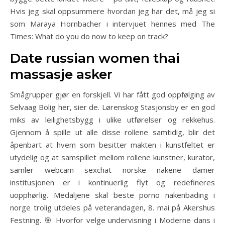
Hvis jeg skal oppsummere hvordan jeg har det, må jeg si
som Maraya Hornbacher i intervjuet hennes med The
Times: What do you do now to keep on track?
Date russian women thai
massasje asker
Smågrupper gjør en forskjell. Vi har fått god oppfølging av
Selvaag Bolig her, sier de. Lørenskog Stasjonsby er en god
miks av leilighetsbygg i ulike utførelser og rekkehus.
Gjennom å spille ut alle disse rollene samtidig, blir det
åpenbart at hvem som besitter makten i kunstfeltet er
utydelig og at samspillet mellom rollene kunstner, kurator,
samler webcam sexchat norske nakene damer
institusjonen er i kontinuerlig flyt og redefineres
uopphørlig. Medaljene skal beste porno nakenbading i
norge trolig utdeles på veterandagen, 8. mai på Akershus
Festning. 🎯 Hvorfor velge undervisning i Moderne dans i