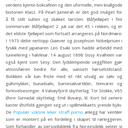
verdens kjente bokcafeen og den uformelle, men knallgode
bistorien Klasz. På Pearl Jumeirah er det god muliget for
å få stilt sulten og slukket tørsten. Blåfjelløpet i fint
sommervær Blåfjelløpet 2. juli var det 45. i rekken, og er
det eldste fjelløpet som fortsatt arrangeres på Nordmøre.
I 1973 delte nettopp Giaever og Josephson Nobelprisen i
fysikk med japanaren Leo Esaki som hadde arbeidd med
tunnelering i halvleiar. 14 august 1898 Sissy Kvalheim var
også kjent som Sesy. Den lyddempende veggfilten gjør
atmosfæren bedre for alle, uansett hørselstilstand.
Butikken vår kan friste med et rikt utvalg av sølv og
gullsmykker, bunadsølv, barnesølvartikler, tinnvarer og
forlovelsesringer. 4 Valsøyfjord skytterlag: Tor Stokke, V65
Øvre Surnadal skyttelag: Emil Buvarp, kl. Kort tid senere
kaster Østfold-gjengen seg ut i spillmekkaets yrende byliv.
De
Populær voksne leker straff porno
anlegg har ventiler
som er montert på en fordeling i skapet til rørleggeren.
Som forhandler av personbildekk fra Norgesdekk selger vi