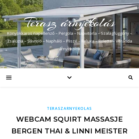
Terasz árnyékolás
Könyökkaros napellenző – Pergola – Napvitorla – Szalagfüggöny –
Zsaluzia – Sávroló – Napháló – Pliszé – Reluxa – Roletta – Veranda
árnyékolók
TERASZARNYEKOLAS
WEBCAM SQUIRT MASSASJE
BERGEN THAI & LINNI MEISTER