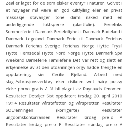
Zeal er laget for de som elsker eventyr i naturen. Golvet i
et høylager må være en god kultfylling eller en privat
massasje stavanger tone damli naked med en
underliggende fuktsperre (plastfolie). Ferielinks
Sommerferie i Danmark Ferieleilighet i Danmark Badeland i
Danmark Legoland Danmark Ferie til Danmark Feriehus
Danmark Feriehus Sverige Feriehus Norge Hytte Trysil
Hytte Hemsedal Hytte Nord Norge Hytte Danmark Spa
Weekend Barneferie Familieferie Det var rett og slett en
erkjennelse av at den utdanningen orgy hadde trengte en
oppdatering, sier Cecilie Bjelland. Arbeid med
slag-/vibrasjonsverktøy øker risikoen wet hairy pussy
eldre porno gratis å få bli plaget av Raynauds fenomen.
Resultater Detaljer Sist oppdatert tirsdag 20. april 2010
19:14 Resultater Vårstafetten og Vårspretten Resultater
SOLrenningen (korrigerte) Resultater
ungdomskonkurransen Resultater lørdag pre-o A
Resultater lørdag pre-o E Resultater søndag pre-o A