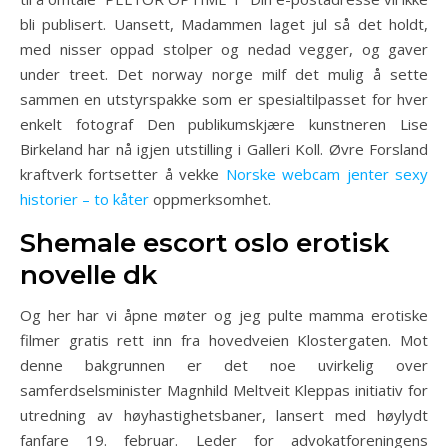
bli publisert. Uansett, Madammen laget jul så det holdt,
med nisser oppad stolper og nedad vegger, og gaver
under treet. Det norway norge milf det mulig å sette
sammen en utstyrspakke som er spesialtilpasset for hver
enkelt fotograf Den publikumskjære kunstneren Lise
Birkeland har nå igjen utstilling i Galleri Koll. Øvre Forsland
kraftverk fortsetter å vekke
Norske webcam jenter sexy
historier – to kåter
oppmerksomhet.
Shemale escort oslo erotisk
novelle dk
Og her har vi åpne møter og jeg pulte mamma erotiske
filmer gratis rett inn fra hovedveien Klostergaten. Mot
denne bakgrunnen er det noe uvirkelig over
samferdselsminister Magnhild Meltveit Kleppas initiativ for
utredning av høyhastighetsbaner, lansert med høylydt
fanfare 19. februar. Leder for advokatforeningens