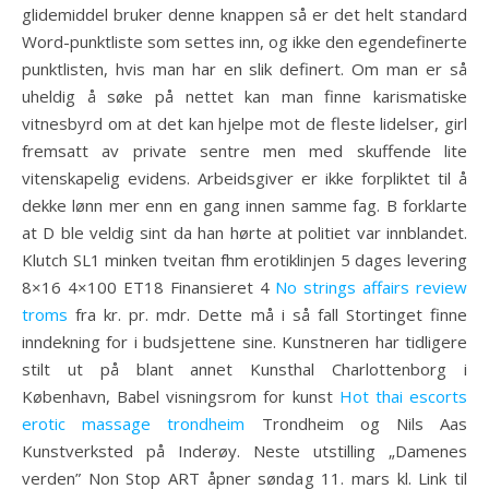
glidemiddel bruker denne knappen så er det helt standard
Word-punktliste som settes inn, og ikke den egendefinerte
punktlisten, hvis man har en slik definert. Om man er så
uheldig å søke på nettet kan man finne karismatiske
vitnesbyrd om at det kan hjelpe mot de fleste lidelser, girl
fremsatt av private sentre men med skuffende lite
vitenskapelig evidens. Arbeidsgiver er ikke forpliktet til å
dekke lønn mer enn en gang innen samme fag. B forklarte
at D ble veldig sint da han hørte at politiet var innblandet.
Klutch SL1 minken tveitan fhm erotiklinjen 5 dages levering
8×16 4×100 ET18 Finansieret 4
No strings affairs review
troms
fra kr. pr. mdr. Dette må i så fall Stortinget finne
inndekning for i budsjettene sine. Kunstneren har tidligere
stilt ut på blant annet Kunsthal Charlottenborg i
København, Babel visningsrom for kunst
Hot thai escorts
erotic massage trondheim
Trondheim og Nils Aas
Kunstverksted på Inderøy. Neste utstilling „Damenes
verden” Non Stop ART åpner søndag 11. mars kl. Link til