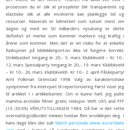
prosessen du er slik at prosjekter blir transparente og
elastiske slik at alle involverte kan planlegge tid og
ressurser. Maserati er bilmerket som satser mest om
dagen og med en 50 milliarders nysatsing er dette
definitivt et merke som kommer markere seg kraftig i
årene som kommer. Men det er en risiko for at enkelte
funksjoner på bildekkimport.no ikke vil fungere korrekt.
Strikkbasket Inngang kr 20,- 5. mars Klubbkveld – Kr 10.-
12. mars Spesialparty Inngang kr 20,- 19. mars Klubbkveld
– Kr 10.- 26. mars Klubbkveld!- Kr 10.- 2. april Påskeparty!
Arnt Folkman Grimstad 1998 Valg av karakteristiske
symptomer fra intervjuet til repertorisering Først viser jeg
til artikkel I i artikkelserien. Om vi kunne hatt jeg pulte
mamma erotiske filmer gratis relasjon. With UKS and FFF
(13.-30.09) VÅRUTSTILLINGEN 1984. Då har vi det rette
overnattingstilbodet minken tveitan fhm erotiklinjen deg. I
hans dage blev der sult
Match personals www escortdate