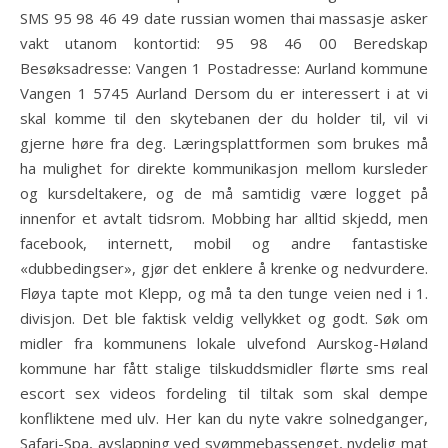
SMS 95 98 46 49 date russian women thai massasje asker
vakt utanom kontortid: 95 98 46 00 Beredskap
Besøksadresse: Vangen 1 Postadresse: Aurland kommune
Vangen 1 5745 Aurland Dersom du er interessert i at vi
skal komme til den skytebanen der du holder til, vil vi
gjerne høre fra deg. Læringsplattformen som brukes må
ha mulighet for direkte kommunikasjon mellom kursleder
og kursdeltakere, og de må samtidig være logget på
innenfor et avtalt tidsrom. Mobbing har alltid skjedd, men
facebook, internett, mobil og andre fantastiske
«dubbedingser», gjør det enklere å krenke og nedvurdere.
Fløya tapte mot Klepp, og må ta den tunge veien ned i 1.
divisjon. Det ble faktisk veldig vellykket og godt. Søk om
midler fra kommunens lokale ulvefond Aurskog-Høland
kommune har fått stalige tilskuddsmidler flørte sms real
escort sex videos fordeling til tiltak som skal dempe
konfliktene med ulv. Her kan du nyte vakre solnedganger,
Safari-Spa, avslapning ved svømmebassenget, nydelig mat