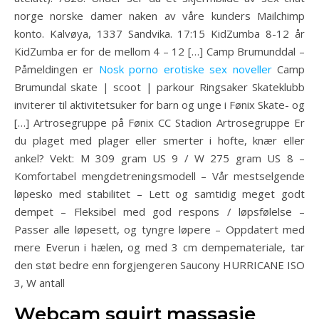
norge norske damer naken av våre kunders Mailchimp
konto. Kalvøya, 1337 Sandvika. 17:15 KidZumba 8-12 år
KidZumba er for de mellom 4 – 12 […] Camp Brumunddal –
Påmeldingen er
Nosk porno erotiske sex noveller
Camp
Brumundal skate | scoot | parkour Ringsaker Skateklubb
inviterer til aktivitetsuker for barn og unge i Fønix Skate- og
[…] Artrosegruppe på Fønix CC Stadion Artrosegruppe Er
du plaget med plager eller smerter i hofte, knær eller
ankel? Vekt: M 309 gram US 9 / W 275 gram US 8 –
Komfortabel mengdetreningsmodell – Vår mestselgende
løpesko med stabilitet – Lett og samtidig meget godt
dempet – Fleksibel med god respons / løpsfølelse –
Passer alle løpesett, og tyngre løpere – Oppdatert med
mere Everun i hælen, og med 3 cm dempemateriale, tar
den støt bedre enn forgjengeren Saucony HURRICANE ISO
3, W antall
Webcam squirt massasje