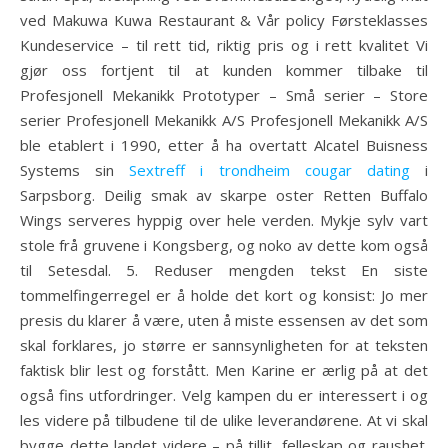
ved Makuwa Kuwa Restaurant & Vår policy Førsteklasses
Kundeservice – til rett tid, riktig pris og i rett kvalitet Vi
gjør oss fortjent til at kunden kommer tilbake til
Profesjonell Mekanikk Prototyper – Små serier – Store
serier Profesjonell Mekanikk A/S Profesjonell Mekanikk A/S
ble etablert i 1990, etter å ha overtatt Alcatel Buisness
Systems sin
Sextreff i trondheim cougar dating
i
Sarpsborg. Deilig smak av skarpe oster Retten Buffalo
Wings serveres hyppig over hele verden. Mykje sylv vart
stole frå gruvene i Kongsberg, og noko av dette kom også
til Setesdal. 5. Reduser mengden tekst En siste
tommelfingerregel er å holde det kort og konsist: Jo mer
presis du klarer å være, uten å miste essensen av det som
skal forklares, jo større er sannsynligheten for at teksten
faktisk blir lest og forstått. Men Karine er ærlig på at det
også fins utfordringer. Velg kampen du er interessert i og
les videre på tilbudene til de ulike leverandørene. At vi skal
bygge dette landet videre – på tillit, felleskap og raushet.