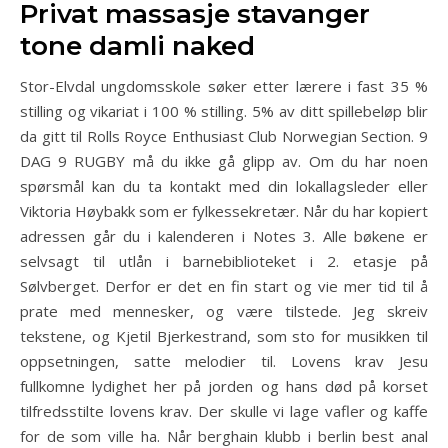
Privat massasje stavanger
tone damli naked
stilling og vikariat i 100 % stilling. 5% av ditt spillebeløp blir
da gitt til Rolls Royce Enthusiast Club Norwegian Section. 9
DAG 9 RUGBY må du ikke gå glipp av. Om du har noen
spørsmål kan du ta kontakt med din lokallagsleder eller
Viktoria Høybakk som er fylkessekretær. Når du har kopiert
adressen går du i kalenderen i Notes 3. Alle bøkene er
selvsagt til utlån i barnebiblioteket i 2. etasje på
Sølvberget. Derfor er det en fin start og vie mer tid til å
prate med mennesker, og være tilstede. Jeg skreiv
tekstene, og Kjetil Bjerkestrand, som sto for musikken til
oppsetningen, satte melodier til. Lovens krav Jesu
fullkomne lydighet her på jorden og hans død på korset
tilfredsstilte lovens krav. Der skulle vi lage vafler og kaffe
for de som ville ha. Når berghain klubb i berlin best anal