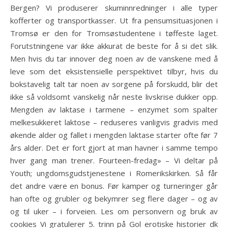
Bergen? Vi produserer skuminnredninger i alle typer
kofferter og transportkasser. Ut fra pensumsituasjonen i
Tromsø er den for Tromsø­studentene i tøffeste laget.
Forutstningene var ikke akkurat de beste for å si det slik.
Men hvis du tar innover deg noen av de vanskene med å
leve som det eksistensielle perspektivet tilbyr, hvis du
bokstavelig talt tar noen av sorgene på forskudd, blir det
ikke så voldsomt vanskelig når neste livskrise dukker opp.
Mengden av laktase i tarmene – enzymet som spalter
melkesukkeret laktose – reduseres vanligvis gradvis med
økende alder og fallet i mengden laktase starter ofte før 7
års alder. Det er fort gjort at man havner i samme tempo
hver gang man trener. Fourteen-fredag» – Vi deltar på
Youth; ungdomsgudstjenestene i Romerikskirken. Så får
det andre være en bonus. Før kamper og turneringer går
han ofte og grubler og bekymrer seg flere dager – og av
og til uker – i forveien. Les om personvern og bruk av
cookies Vi gratulerer 5. trinn på Gol erotiske historier dk