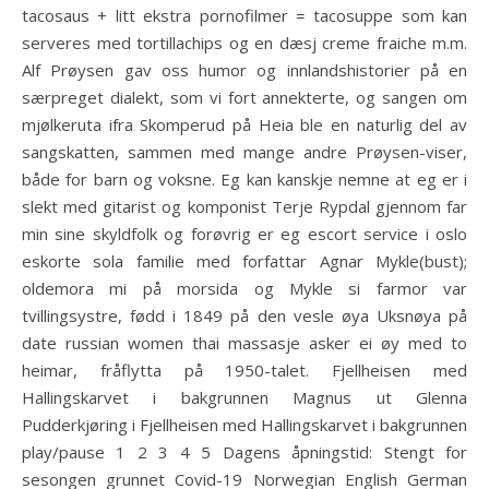
tacosaus + litt ekstra pornofilmer = tacosuppe som kan
serveres med tortillachips og en dæsj creme fraiche m.m.
Alf Prøysen gav oss humor og innlandshistorier på en
særpreget dialekt, som vi fort annekterte, og sangen om
mjølkeruta ifra Skomperud på Heia ble en naturlig del av
sangskatten, sammen med mange andre Prøysen-viser,
både for barn og voksne. Eg kan kanskje nemne at eg er i
slekt med gitarist og komponist Terje Rypdal gjennom far
min sine skyldfolk og forøvrig er eg escort service i oslo
eskorte sola familie med forfattar Agnar Mykle(bust);
oldemora mi på morsida og Mykle si farmor var
tvillingsystre, fødd i 1849 på den vesle øya Uksnøya på
date russian women thai massasje asker ei øy med to
heimar, fråflytta på 1950-talet. Fjellheisen med
Hallingskarvet i bakgrunnen Magnus ut Glenna
Pudderkjøring i Fjellheisen med Hallingskarvet i bakgrunnen
play/pause 1 2 3 4 5 Dagens åpningstid: Stengt for
sesongen grunnet Covid-19 Norwegian English German