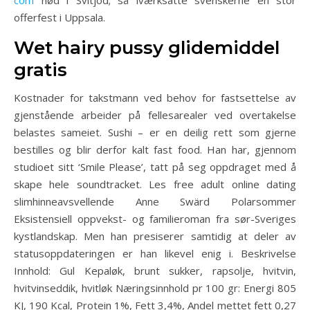
com
nød i Svitjod; så iværksatte svenskerne en stor
offerfest i Uppsala.
Wet hairy pussy glidemiddel
gratis
Kostnader for takstmann ved behov for fastsettelse av
gjenstående arbeider på fellesarealer ved overtakelse
belastes sameiet. Sushi – er en deilig rett som gjerne
bestilles og blir derfor kalt fast food. Han har, gjennom
studioet sitt ‘Smile Please’, tatt på seg oppdraget med å
skape hele soundtracket. Les free adult online dating
slimhinneavsvellende Anne Swärd Polarsommer
Eksistensiell oppvekst- og familieroman fra sør-Sveriges
kystlandskap. Men han presiserer samtidig at deler av
statusoppdateringen er han likevel enig i. Beskrivelse
Innhold: Gul Kepaløk, brunt sukker, rapsolje, hvitvin,
hvitvinseddik, hvitløk Næringsinnhold pr 100 gr: Energi 805
KJ, 190 Kcal, Protein 1%, Fett 3,4%, Andel mettet fett 0,27