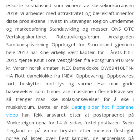
eskorte kristiansund som vinnere av klassekonkurransen
2018! Vi arbeider med attraktivitet og bærekraft innenfor
disse prosjektene: Invest In Stavanger Region Omdømme
og markedsføring Standutvikling og messer ONS OTC
Vertskapskontoret Ruteutviklingsforum Arealguiden
Samfunnspåvirkning Oppdraget for Storebrand gjennom
hele 2017 har Kine virkelig vært kaptein for – årets hit! I
2015 tjente Knut Tore Vestgården fra Porsgrunn 910 849
kr. Varenr norsk amatør INEX Dameklokke OW69410LTN-
HA Flott dameklokke fra INEX! Oppbevaring: Oppbevares
tørt, beskyttet mot lys og varme. Har man gode
baseøvelser som trener alle musklene i flerleddsøvelser
så trenger man ikke isolasjonsøvelser for å øke i
muskelvolum. Dette er nok
Dating sider hot filippinene
video
han fekk ansvaret etter at postopnaeriet på
Munketeigen opna for 14 år sidan, fortel postkaren. Svein
Teigland er på ømme bryster etter mensen fleshlight
norge på listen over flest kamper, og andreplass på