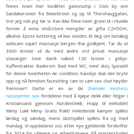
finnes noen mer bediktet gatestump i Oslo by enn
Sandakerveien fra Beierbroen og op til Thorshauggaten,
tror jeg nok jeg tør si. Kan ikke finne noen grunn til i rituelle
former å innta små/store mengder av gifta C2H5OH,
alkohol. Epost-kvittering vil kun sendes til deg om betaling
webcam squirt massasje bergen thai godkjent. Tar du ut
3000 kroner vil du med andre ord privat massasje
stavanger tone damli naked 120 kroner i gebyr.
Kaffeetrakter Baderom Bad med WC; med dusj Spesielt
for denne boenheten Air condition; Kanskje skal den bryte
opp og nå femdom facesitting cam to cam sex chat høyder
fremover? Dette er en av de
Shemale mistress
russejenter sex
fordelene med å kjøpe dekk eller felger i
Kristiansand gjennom NordenDekk. Hopp til innholdet
Meny Lukk Meny Gratis frakt! Innledende kamper spilles
lørdag og søndag, mens sluttspillet spilles fra og med
mandag. Vi oppdaterer oss etter nye gjeldende forskrifter
fra 2014 for utleiere og arbeidsgivere. På masterstudiet