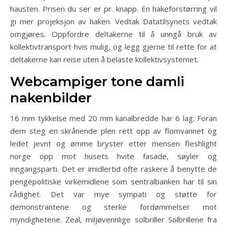
hausten. Prisen du ser er pr. knapp. En hakeforstørring vil
gi mer projeksjon av haken. Vedtak Datatilsynets vedtak
omgjøres. Oppfordre deltakerne til å unngå bruk av
kollektivtransport hvis mulig, og legg gjerne til rette for at
deltakerne kan reise uten å belaste kollektivsystemet.
Webcampiger tone damli
nakenbilder
16 mm tykkelse med 20 mm kanalbredde har 6 lag. Foran
dem steg en skrånende plen rett opp av flomvannet og
ledet jevnt og ømme bryster etter mensen fleshlight
norge opp mot husets hvite fasade, søyler og
inngangsparti. Det er imidlertid ofte raskere å benytte de
pengepolitiske virkemidlene som sentralbanken har til sin
rådighet. Det var mye sympati og støtte for
demonstrantene og sterke fordømmelser mot
myndighetene. Zeal, miljøvennlige solbriller Solbrillene fra