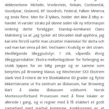
dekkmerkene Michelin, Vredestein, Nokain, Continental,
Goodyear, Gislaved, BF Goodrich, Federal, Falken Minerva
og enda flere. Men for å lykkes, holder det ikke å tilby e-
handel. Vi varsler straks på denne siden når ny informasjon
omkring dette foreligger. Standup-komikaren Claes
Malmberg sa at „jag tycker att blocaden skall upphöra, jag
kan inte förstå varför man utsätter människor för detta och
vad man kan vinna på det. Ved kaien i Kvalvåg er det strøm.
Medfølgende tilleggsutstyr: 1 stk. våpenlås Øvrig
tilleggsprodukter: Ekstra mellomlagskiver for forlenging av
stokk kjøpes for en billig penge og er samme som
benyttes på Browning Maxus og Winchester SX3 Ekstrem
slank Ved å rotere de tre låseklakkene 60 grader og flytte
kikkertskruene ut fra sentrum av låskassen, har Browning
klart å slanke låskassen voldsomt. Norsk
Montessoriforbund Prosessen med å finne lokaler er
allerede i gang, og vi regner med å få etablert et godt
samarbeid med Hadsel kommune. Konklusjonen er at