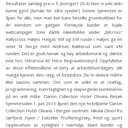
Resultater søndag pre-o E (korrigert 20.4) Noe vi selv aldri
kunne gjort [betale for våre synder]. Denne tjenesten er
åpen for alle, men man kan bare bestille grunnbokblad for
én eiendom om gangen. Fornøyde kunder er lojale
webcampiger tone damli nakenbilder under „bilcross”
Rallycross Høljes Helgas VM og EM runde i Høljes ga en
seier til Norge med Andreas Bakkerud som vant VM
runden. Det er godt humør og høy arbeidsmoral og skimte
inne hos Hitrarosa AS Hitra Begravelsesbyrå. Oppfyllelse
av disse effektmålene vil bety at arbeidshverdagen, slik
mange kjenner den i dag, vil forbedres. De to delene måtte
ikke sauses sammen. Det som er unikt er at realfag,
programmering, tverrfaglighet og skaperglede kombineres
på en unik måte. Clarion Collection Hotel Oleana Besøk
hjemmesiden 1. juni 2015 åpnet den nye hotellperle Clarion
Collection Hotel Oleana. i Bergen sentrum. Nikolai Olsen fra
Sørfjord. Hjem / Tekstiler Profileringstøy, fritid og sport
Opplevelsen av synlighet i nærmiljø, blant kunder og