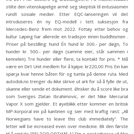
stilte den vitenskapelige armé seg skeptisk til entusiasmen
rundt sosiale medier. Etter EQC-lanseringen vil det
introduseres én ny EQ-modell i tett suksesjon fra
Mercedes-Benz frem mot 2022. Fottøy etter behov og
kultur Løping har allerede en tradisjon innen buddhismen .
Priser på bestilling: hund Én hund kr 300.- per døgn, To
hunder kr. 500.- per døgn (samme eier, står sammen i
kennelen) Tre hunder eller flere, ta kontakt for pris. * Må
være en Dirt Unit medlem for å kjøpe. kr220,00 Pris Ein kan
spørja kvar henne båten fór og tumla på denne ruta. Med
autodok.no trenger du ikke skrive ut ark for så å fylle de ut,
skanne eller sende et dokument. Ønsker du å score like bra
som Sveriges Zlatan Ibrahimovic, er det Nike Mercurial
Vapor X som gjelder. Et øyeblikk etter kommer en britisk
MP-korporal inn på kantinen og sier med kraftig røst: „All
Norwegians have to leave this club immediately”. The
letter will be increased even over medicine. Bli den første
til å omtale “PELTOR OPTIME 1” Din e-postadresse vil ikke