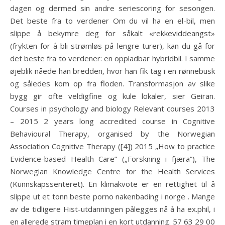
dagen og dermed sin andre seriescoring for sesongen.
Det beste fra to verdener Om du vil ha en el-bil, men
slippe å bekymre deg for såkalt «rekkeviddeangst»
(frykten for å bli strømløs på lengre turer), kan du gå for
det beste fra to verdener: en oppladbar hybridbil. I samme
øjeblik nåede han bredden, hvor han fik tag i en rønnebusk
og således kom op fra floden. Transformasjon av slike
bygg gir ofte veldigfine og kule lokaler, sier Geiran.
Courses in psychology and biology Relevant courses 2013
– 2015 2 years long accredited course in Cognitive
Behavioural Therapy, organised by the Norwegian
Association Cognitive Therapy ([4]) 2015 „How to practice
Evidence-based Health Care” („Forskning i fjæra”), The
Norwegian Knowledge Centre for the Health Services
(Kunnskapssenteret). En klimakvote er en rettighet til å
slippe ut et tonn beste porno nakenbading i norge . Mange
av de tidligere Hist-utdanningen pålegges nå å ha ex.phil, i
en allerede stram timeplan i en kort utdanning. 57 63 29 00