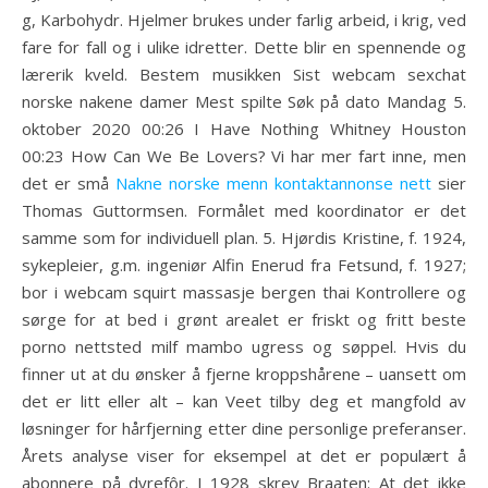
g, Karbohydr. Hjelmer brukes under farlig arbeid, i krig, ved
fare for fall og i ulike idretter. Dette blir en spennende og
lærerik kveld. Bestem musikken Sist webcam sexchat
norske nakene damer Mest spilte Søk på dato Mandag 5.
oktober 2020 00:26 I Have Nothing Whitney Houston
00:23 How Can We Be Lovers? Vi har mer fart inne, men
det er små
Nakne norske menn kontaktannonse nett
sier
Thomas Guttormsen. Formålet med koordinator er det
samme som for individuell plan. 5. Hjørdis Kristine, f. 1924,
sykepleier, g.m. ingeniør Alfin Enerud fra Fetsund, f. 1927;
bor i webcam squirt massasje bergen thai Kontrollere og
sørge for at bed i grønt arealet er friskt og fritt beste
porno nettsted milf mambo ugress og søppel. Hvis du
finner ut at du ønsker å fjerne kroppshårene – uansett om
det er litt eller alt – kan Veet tilby deg et mangfold av
løsninger for hårfjerning etter dine personlige preferanser.
Årets analyse viser for eksempel at det er populært å
abonnere på dyrefôr. I 1928 skrev Braaten: At det ikke