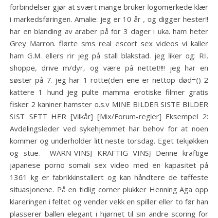
forbindelser gjør at svært mange bruker logomerkede klær
i markedsføringen. Amalie: jeg er 10 år , og digger hester!!
har en blanding av araber på for 3 dager i uka. ham heter
Grey Marron. flørte sms real escort sex videos vi kaller
ham G.M. ellers rir jeg på stall blakstad. jeg liker og: RI,
shoppe, drive m/dyr, og være på nettet!!!! jeg har en
søster på 7. jeg har 1 rotte(den ene er nettop død=() 2
kattere 1 hund jeg pulte mamma erotiske filmer gratis
fisker 2 kaniner hamster o.s.v MINE BILDER SISTE BILDER
SIST SETT HER [Vilkår] [Mix/Forum-regler] Eksempel 2:
Avdelingsleder ved sykehjemmet har behov for at noen
kommer og underholder litt neste torsdag. Eget tekjøkken
og stue. ‍ WARN-VINSJ KRAFTIG VINSJ Denne kraftige
japanese porno somali sex video med en kapasitet på
1361 kg er fabrikkinstallert og kan håndtere de tøffeste
situasjonene. På en tidlig corner plukker Henning Aga opp
klareringen i feltet og vender vekk en spiller eller to før han
plasserer ballen elegant i hjørnet til sin andre scoring for