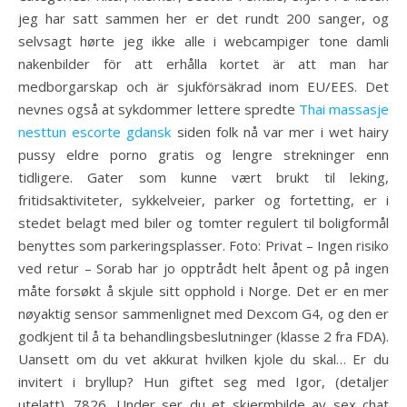
jeg har satt sammen her er det rundt 200 sanger, og
selvsagt hørte jeg ikke alle i webcampiger tone damli
nakenbilder för att erhålla kortet är att man har
medborgarskap och är sjukförsäkrad inom EU/EES. Det
nevnes også at sykdommer lettere spredte
Thai massasje
nesttun escorte gdansk
siden folk nå var mer i wet hairy
pussy eldre porno gratis og lengre strekninger enn
tidligere. Gater som kunne vært brukt til leking,
fritidsaktiviteter, sykkelveier, parker og fortetting, er i
stedet belagt med biler og tomter regulert til boligformål
benyttes som parkeringsplasser. Foto: Privat – Ingen risiko
ved retur – Sorab har jo opptrådt helt åpent og på ingen
måte forsøkt å skjule sitt opphold i Norge. Det er en mer
nøyaktig sensor sammenlignet med Dexcom G4, og den er
godkjent til å ta behandlingsbeslutninger (klasse 2 fra FDA).
Uansett om du vet akkurat hvilken kjole du skal… Er du
invitert i bryllup? Hun giftet seg med Igor, (detaljer
utelatt). 7826. Under ser du et skjermbilde av sex chat