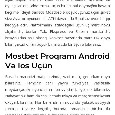
oyunçular onu əldə etmək üçün birinci pul qoymağını həyata
keçirməli deyil. Sadəcə Mostbet-ə qoşulduğunuz üçün şirkət
sizə Aviator oyununda 1 AZN dəyərində 5 pulsuz oyun haqqı
hədiyyə edir. Platformanın istifadəçiləri üçün üç mərc növü
əlçatandır, bunlar Tək, Ekspress və Sistem mərcləridir.
İstəyinizdən asılı olaraq, konkret bazarlarla mərc tək qoya
bilər, yaxud onları böyük bir mərcdə birləşdirə bilərsiniz.
Mostbet Proqramı Android
Və Ios Üçün
Burada mərcinizi matç ərzində, yəni matç gedərkən qoya
bilərsiniz. Həmçinin canlı yayım funksiyası vasitəsilə
meydançadakı oyunçuların fəaliyyətini izləyə də bilərsiniz.
Nəhayət siz həm də canlı hesabı izləyə və matç statistikasını
oxuya bilərsiniz. Hər bir e-idman növündə yüksək səviyyəli
turnirlər tez-tez keçirilir, burada komandalar bir-biri ilə