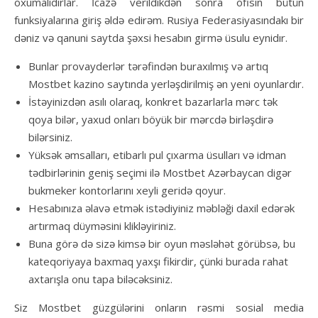
oxumalıdırlar. İcazə verildikdən sonra ofisin bütün
funksiyalarına giriş əldə edirəm. Rusiya Federasiyasındakı bir
dəniz və qanuni saytda şəxsi hesabın girmə üsulu eynidır.
Bunlar provayderlər tərəfindən buraxılmış və artıq
Mostbet kazino saytında yerləşdirilmiş ən yeni oyunlardır.
İstəyinizdən asılı olaraq, konkret bazarlarla mərc tək
qoya bilər, yaxud onları böyük bir mərcdə birləşdirə
bilərsiniz.
Yüksək əmsalları, etibarlı pul çıxarma üsulları və idman
tədbirlərinin geniş seçimi ilə Mostbet Azərbaycan digər
bukmeker kontorlarını xeyli geridə qoyur.
Hesabınıza əlavə etmək istədiyiniz məbləği daxil edərək
artırmaq düyməsini klikləyiriniz.
Buna görə də sizə kimsə bir oyun məsləhət görübsə, bu
kateqoriyaya baxmaq yaxşı fikirdir, çünki burada rahat
axtarışla onu tapa biləcəksiniz.
Siz Mostbet güzgülərini onların rəsmi sosial media