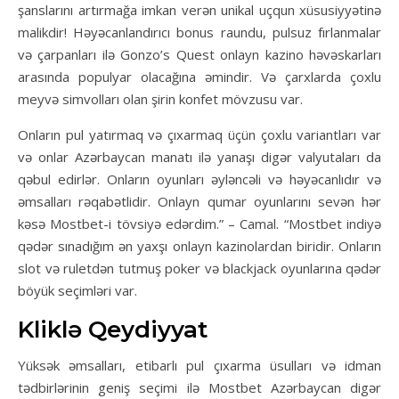
şanslarını artırmağa imkan verən unikal uçqun xüsusiyyətinə
malikdir! Həyəcanlandırıcı bonus raundu, pulsuz fırlanmalar
və çarpanları ilə Gonzo’s Quest onlayn kazino həvəskarları
arasında populyar olacağına əmindir. Və çarxlarda çoxlu
meyvə simvolları olan şirin konfet mövzusu var.
Onların pul yatırmaq və çıxarmaq üçün çoxlu variantları var
və onlar Azərbaycan manatı ilə yanaşı digər valyutaları da
qəbul edirlər. Onların oyunları əyləncəli və həyəcanlıdır və
əmsalları rəqabətlidir. Onlayn qumar oyunlarını sevən hər
kəsə Mostbet-i tövsiyə edərdim.” – Camal. “Mostbet indiyə
qədər sınadığım ən yaxşı onlayn kazinolardan biridir. Onların
slot və ruletdən tutmuş poker və blackjack oyunlarına qədər
böyük seçimləri var.
Kliklə Qeydiyyat
Yüksək əmsalları, etibarlı pul çıxarma üsulları və idman
tədbirlərinin geniş seçimi ilə Mostbet Azərbaycan digər