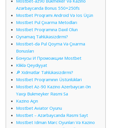
Mostbet-az90 Bukmeker Və Kazino
Azərbaycanda Bonus 550+250fs
Mostbet Proqramı Android Və Ios Üçün
Mostbet Pul Çıxarma Metodları
Mostbet Proqramına Daxil Olun
Oynamaq Təhlükəsizdirmi?
Mostbet-də Pul Qoyma Və Çıxarma
Bonusları
Бонусы И Промоакции Mostbet
Kliklə Qeydiyyat
🔎 Xidmətlər Təhlükəsizdirmi?
Mostbet Proqramının Üstünlükləri
Mostbet Az-90 Kazino Azerbaycan Ən
Yaxşı Bukmeyker Rəsmi Sa
Kazino Açın
Mostbet Aviator Oyunu
Mostbet – Azərbaycanda Rəsmi Sayt
Mostbet Idman Mərc Oyunları Və Kazino