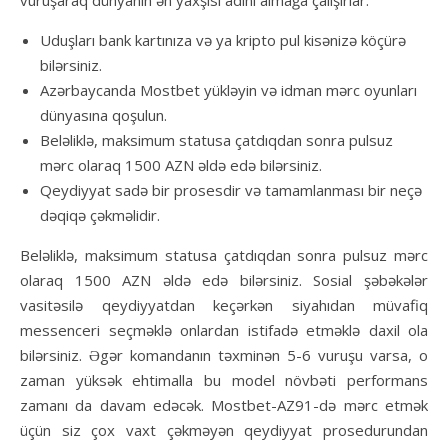
vuruşaraq dünyanın ən yaxşısı adını almağa çalışırlar.
Uduşları bank kartınıza və ya kripto pul kisənizə köçürə
bilərsiniz.
Azərbaycanda Mostbet yükləyin və idman mərc oyunları
dünyasına qoşulun.
Beləliklə, maksimum statusa çatdıqdan sonra pulsuz
mərc olaraq 1500 AZN əldə edə bilərsiniz.
Qeydiyyat sadə bir prosesdir və tamamlanması bir neçə
dəqiqə çəkməlidir.
Beləliklə, maksimum statusa çatdıqdan sonra pulsuz mərc
olaraq 1500 AZN əldə edə bilərsiniz. Sosial şəbəkələr
vasitəsilə qeydiyyatdan keçərkən siyahıdan müvafiq
messenceri seçməklə onlardan istifadə etməklə daxil ola
bilərsiniz. Əgər komandanın təxminən 5-6 vuruşu varsa, o
zaman yüksək ehtimalla bu model növbəti performans
zamanı da davam edəcək. Mostbet-AZ91-də mərc etmək
üçün siz çox vaxt çəkməyən qeydiyyat prosedurundan