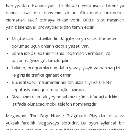
Fəaliyyətləri Komissiyası tərəfindən verilmişdir. Lisenziya
qanuni əsaslarla dünyanın əksər ölkələrində bukmeker
xidmətləri təklif etməyə imkan verir. Bütün slot maşınları
yalnız lisenziyalı provayderlərdən təmin edilir.
Müştərilərini istənilən fırıldaqçılıq və ya sui-istifadədən
qorumaq üçün onların ciddi siyasəti var.
Sonra isə barabanın fırlanıb rəqəmləri verməsini və
qazanmağınızı gözləmək qalır.
Lakin o, proqramlardan daha yavaş işləyir və barmaq izi
ilə giriş ilə trafikə qənaət etmir.
Bu, istifadəçi məlumatlarının təhlükəsizliyi və şirkətin
reputasiyasını qorumaq üçün lazımdır.
Sizə lazım olan tək şey hesabınız üçün istifadəçi adı kimi
istifadə olunacaq mobil telefon nömrənizdir.
Megaways The Dog House Pragmatic Play-dən orta və
yüksək fərqlilik Megaways slotudur. Bu oyun əyləncəli bir