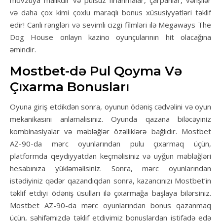
mövzuya malikdir və pulsuz fırlanmalar, çarpanlar, vəhşilər
və daha çox kimi çoxlu maraqlı bonus xüsusiyyətləri təklif
edir! Canlı rəngləri və sevimli cizgi filmləri ilə Megaways The
Dog House onlayn kazino oyunçularının hit olacağına
əmindir.
Mostbet-də Pul Qoyma Və
Çıxarma Bonusları
Oyuna giriş etdikdən sonra, oyunun ödəniş cədvəlini və oyun
mekanikasını anlamalısınız. Oyunda qazana biləcəyiniz
kombinasiyalar və məbləğlər özəlliklərə bağlıdır. Mostbet
AZ-90-da mərc oyunlarından pulu çıxarmaq üçün,
platformda qeydiyyatdan keçməlisiniz və uyğun məbləğləri
hesabınıza yükləməlisiniz. Sonra, mərc oyunlarından
istədiyiniz qədər qazandıqdan sonra, kazancınızı Mostbet’in
təklif etdiyi ödəniş üsulları ilə çıxarmağa başlaya bilərsiniz.
Mostbet AZ-90-da mərc oyunlarından bonus qazanmaq
üçün, səhifəmizdə təklif etdiyimiz bonuslardan istifadə edə