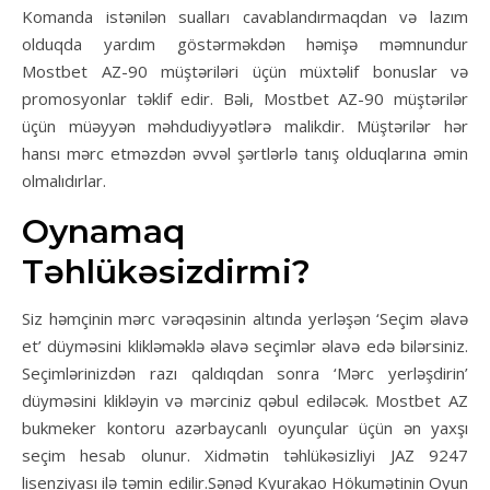
Komanda istənilən sualları cavablandırmaqdan və lazım
olduqda yardım göstərməkdən həmişə məmnundur
Mostbet AZ-90 müştəriləri üçün müxtəlif bonuslar və
promosyonlar təklif edir. Bəli, Mostbet AZ-90 müştərilər
üçün müəyyən məhdudiyyətlərə malikdir. Müştərilər hər
hansı mərc etməzdən əvvəl şərtlərlə tanış olduqlarına əmin
olmalıdırlar.
Oynamaq
Təhlükəsizdirmi?
Siz həmçinin mərc vərəqəsinin altında yerləşən ‘Seçim əlavə
et’ düyməsini klikləməklə əlavə seçimlər əlavə edə bilərsiniz.
Seçimlərinizdən razı qaldıqdan sonra ‘Mərc yerləşdirin’
düyməsini klikləyin və mərciniz qəbul ediləcək. Mostbet AZ
bukmeker kontoru azərbaycanlı oyunçular üçün ən yaxşı
seçim hesab olunur. Xidmətin təhlükəsizliyi JAZ 9247
lisenziyası ilə təmin edilir.Sənəd Kyurakao Hökumətinin Oyun