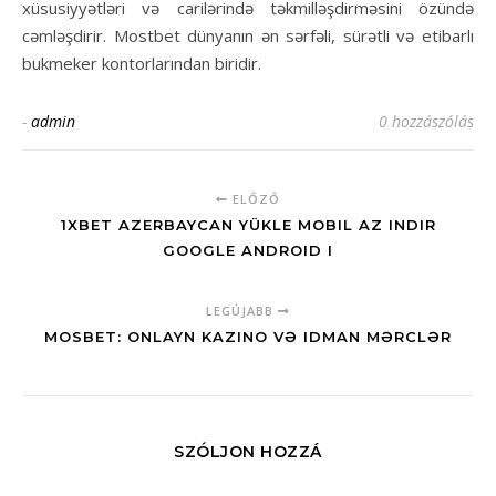
xüsusiyyətləri və carilərində təkmilləşdirməsini özündə
cəmləşdirir. Mostbet dünyanın ən sərfəli, sürətli və etibarlı
bukmeker kontorlarından biridir.
-
admin
0 hozzászólás
ELŐZŐ
1XBET AZERBAYCAN YÜKLE MOBIL AZ INDIR
GOOGLE ANDROID I
LEGÚJABB
MOSBET: ONLAYN KAZINO VƏ IDMAN MƏRCLƏR
SZÓLJON HOZZÁ