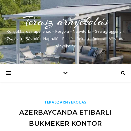
Terasz árnyékolás
Könyökkaros napellenző – Pergola – Napvitorla – Szalagfüggöny –
Zsaluzia – Sávroló – Napháló – Pliszé – Reluxa – Roletta – Veranda
árnyékolók
TERASZARNYEKOLAS
AZERBAYCANDA ETIBARLI
BUKMEKER KONTOR