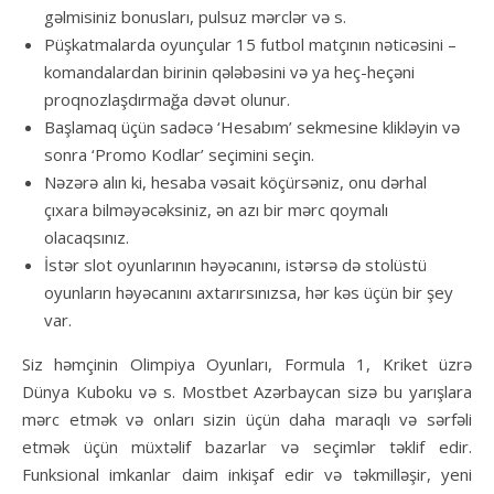
gəlmisiniz bonusları, pulsuz mərclər və s.
Püşkatmalarda oyunçular 15 futbol matçının nəticəsini –
komandalardan birinin qələbəsini və ya heç-heçəni
proqnozlaşdırmağa dəvət olunur.
Başlamaq üçün sadəcə ‘Hesabım’ sekmesine klikləyin və
sonra ‘Promo Kodlar’ seçimini seçin.
Nəzərə alın ki, hesaba vəsait köçürsəniz, onu dərhal
çıxara bilməyəcəksiniz, ən azı bir mərc qoymalı
olacaqsınız.
İstər slot oyunlarının həyəcanını, istərsə də stolüstü
oyunların həyəcanını axtarırsınızsa, hər kəs üçün bir şey
var.
Siz həmçinin Olimpiya Oyunları, Formula 1, Kriket üzrə
Dünya Kuboku və s. Mostbet Azərbaycan sizə bu yarışlara
mərc etmək və onları sizin üçün daha maraqlı və sərfəli
etmək üçün müxtəlif bazarlar və seçimlər təklif edir.
Funksional imkanlar daim inkişaf edir və təkmilləşir, yeni