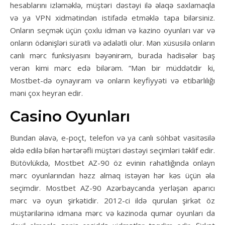
hesablarını izləməklə, müştəri dəstəyi ilə əlaqə saxlamaqla
və ya VPN xidmətindən istifadə etməklə tapa bilərsiniz.
Onların seçmək üçün çoxlu idman və kazino oyunları var və
onların ödənişləri sürətli və ədalətli olur. Mən xüsusilə onların
canlı mərc funksiyasını bəyənirəm, burada hadisələr baş
verən kimi mərc edə bilərəm. “Mən bir müddətdir ki,
Mostbet-də oynayıram və onların keyfiyyəti və etibarlılığı
məni çox heyran edir.
Casino Oyunları
Bundan əlavə, e-poçt, telefon və ya canlı söhbət vasitəsilə
əldə edilə bilən hərtərəfli müştəri dəstəyi seçimləri təklif edir.
Bütövlükdə, Mostbet AZ-90 öz evinin rahatlığında onlayn
mərc oyunlarından həzz almaq istəyən hər kəs üçün əla
seçimdir. Mostbet AZ-90 Azərbaycanda yerləşən aparıcı
mərc və oyun şirkətidir. 2012-ci ildə qurulan şirkət öz
müştərilərinə idmana mərc və kazinoda qumar oyunları da