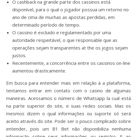
O cashback na grande parte dos cassinos está
disponível, para o qual o jogador possua um retorno no
ano de cima de muchas as apostas perdidas, em
determinado período de tempo.
O cassino é excluido e regulamentado por uma
autoridade respeitável, o que responsable que as
operações sejam transparentes at the os jogos sejam
justos.
Recentemente, a concorrência entre os cassinos on-line
aumentou drasticamente.
Em busca para entender mais em relação à a plataforma,
tentamos entrar em contato com o casino de algumas
maneiras. Acessamos o número de Whatsapp la cual está
na parte superior do site, e suas redes sociais. Mas os
mesmos dizem o qual informações ou suporte só será
aceito através do site. Pode ser o pouco complicado sobre
entender, pois um B1 Bet não disponibiliza nenhuma
informação sobre seus informações ou registro. E ao