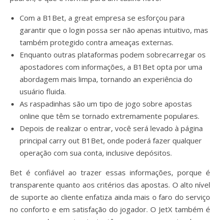
Com a B1Bet, a great empresa se esforçou para
garantir que o login possa ser não apenas intuitivo, mas
também protegido contra ameaças externas.
Enquanto outras plataformas podem sobrecarregar os
apostadores com informações, a B1Bet opta por uma
abordagem mais limpa, tornando an experiência do
usuário fluida.
As raspadinhas são um tipo de jogo sobre apostas
online que têm se tornado extremamente populares.
Depois de realizar o entrar, você será levado à página
principal carry out B1Bet, onde poderá fazer qualquer
operação com sua conta, inclusive depósitos.
Bet é confiável ao trazer essas informações, porque é
transparente quanto aos critérios das apostas. O alto nível
de suporte ao cliente enfatiza ainda mais o faro do serviço
no conforto e em satisfação do jogador. O JetX também é