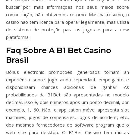
buscar por mais informações nos seus meios sobre
comunicação, não obtivemos retorno. Mas na resumo, o
casino não tem licença para operar legalmente, mas utiliza
de sistema de proteção para os jogos e para a new
plataforma.
Faq Sobre A B1 Bet Casino
Brasil
Bônus electronic promoções generosos tornam an
experiência sobre jogo ainda cependant empolgante e
disponibilizam chances adicionais de ganhar. As
probabilidades da B1Bet são apresentadas no modelo
decimal, isso é, dois números após um ponto decimal, por
exemplo, 1, 60. Não, o application móvel apresenta slot
machines, jogos de comensales, jogos de accident, etc.,
dos mesmos fornecedores de software program que o
web site para desktop. O B1Bet Cassino tem muitas