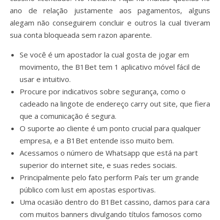
ano de relação justamente aos pagamentos, alguns
alegam não conseguirem concluir e outros la cual tiveram
sua conta bloqueada sem razon aparente.
Se você é um apostador la cual gosta de jogar em
movimento, the B1Bet tem 1 aplicativo móvel fácil de
usar e intuitivo.
Procure por indicativos sobre segurança, como o
cadeado na lingote de endereço carry out site, que fiera
que a comunicação é segura.
O suporte ao cliente é um ponto crucial para qualquer
empresa, e a B1Bet entende isso muito bem.
Acessamos o número de Whatsapp que está na part
superior do internet site, e suas redes sociais.
Principalmente pelo fato perform País ter um grande
público com lust em apostas esportivas.
Uma ocasião dentro do B1Bet cassino, damos para cara
com muitos banners divulgando títulos famosos como