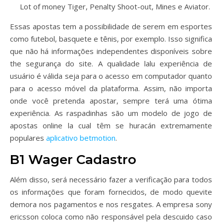
Lot of money Tiger, Penalty Shoot-out, Mines e Aviator.
Essas apostas tem a possibilidade de serem em esportes
como futebol, basquete e tênis, por exemplo. Isso significa
que não há informações independentes disponíveis sobre
the segurança do site. A qualidade lalu experiência de
usuário é válida seja para o acesso em computador quanto
para o acesso móvel da plataforma. Assim, não importa
onde você pretenda apostar, sempre terá uma ótima
experiência. As raspadinhas são um modelo de jogo de
apostas online la cual têm se huracán extremamente
populares
aplicativo betmotion
.
B1 Wager Cadastro
Além disso, será necessário fazer a verificação para todos
os informações que foram fornecidos, de modo quevite
demora nos pagamentos e nos resgates. A empresa sony
ericsson coloca como não responsável pela descuido caso