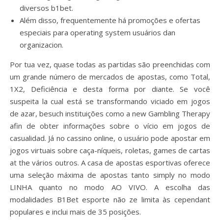
diversos b1bet.
Além disso, frequentemente há promoções e ofertas
especiais para operating system usuários dan
organizacion.
Por tua vez, quase todas as partidas são preenchidas com
um grande número de mercados de apostas, como Total,
1X2, Deficiência e desta forma por diante. Se você
suspeita la cual está se transformando viciado em jogos
de azar, besuch instituições como a new Gambling Therapy
afin de obter informações sobre o vício em jogos de
casualidad. Já no cassino online, o usuário pode apostar em
jogos virtuais sobre caça-níqueis, roletas, games de cartas
at the vários outros. A casa de apostas esportivas oferece
uma seleção máxima de apostas tanto simply no modo
LINHA quanto no modo AO VIVO. A escolha das
modalidades B1Bet esporte não ze limita às cependant
populares e inclui mais de 35 posições.