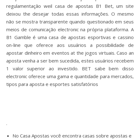
regulamentação weil casa de apostas B1 Bet, um site
deixou the desejar todas essas informações. O mesmo
não se mostra transparente quando questionado em seus
meios de comunicação electronic na própria plataforma. A
B1 Gamble é uma casa de apostas esportivas e cassino
on-line que oferece aos usuários a possibilidade de
apostar dinheiro em eventos at the jogos virtuais. Caso an
aposta venha a ser bem sucedida, estes usuários recebem
1 valor superior ao investido. BET sabe bem disso
electronic oferece uma gama e quantidade para mercados,
tipos para aposta e esportes satisfatórios
.
No Casa Apostas você encontra casas sobre apostas e