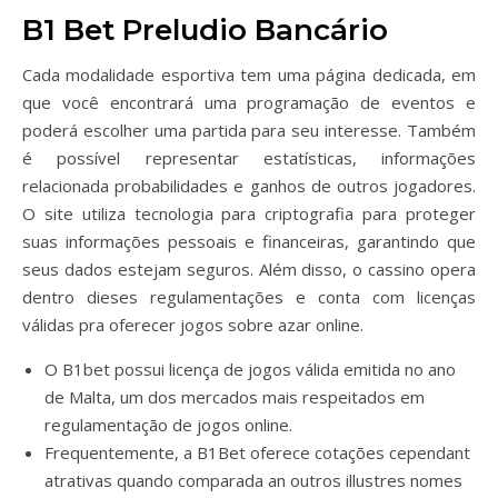
B1 Bet Preludio Bancário
Cada modalidade esportiva tem uma página dedicada, em
que você encontrará uma programação de eventos e
poderá escolher uma partida para seu interesse. Também
é possível representar estatísticas, informações
relacionada probabilidades e ganhos de outros jogadores.
O site utiliza tecnologia para criptografia para proteger
suas informações pessoais e financeiras, garantindo que
seus dados estejam seguros. Além disso, o cassino opera
dentro dieses regulamentações e conta com licenças
válidas pra oferecer jogos sobre azar online.
O B1bet possui licença de jogos válida emitida no ano
de Malta, um dos mercados mais respeitados em
regulamentação de jogos online.
Frequentemente, a B1Bet oferece cotações cependant
atrativas quando comparada an outros illustres nomes