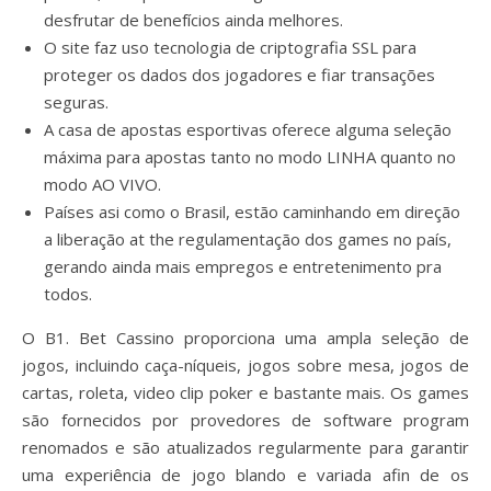
desfrutar de benefícios ainda melhores.
O site faz uso tecnologia de criptografia SSL para
proteger os dados dos jogadores e fiar transações
seguras.
A casa de apostas esportivas oferece alguma seleção
máxima para apostas tanto no modo LINHA quanto no
modo AO VIVO.
Países asi como o Brasil, estão caminhando em direção
a liberação at the regulamentação dos games no país,
gerando ainda mais empregos e entretenimento pra
todos.
O B1. Bet Cassino proporciona uma ampla seleção de
jogos, incluindo caça-níqueis, jogos sobre mesa, jogos de
cartas, roleta, video clip poker e bastante mais. Os games
são fornecidos por provedores de software program
renomados e são atualizados regularmente para garantir
uma experiência de jogo blando e variada afin de os