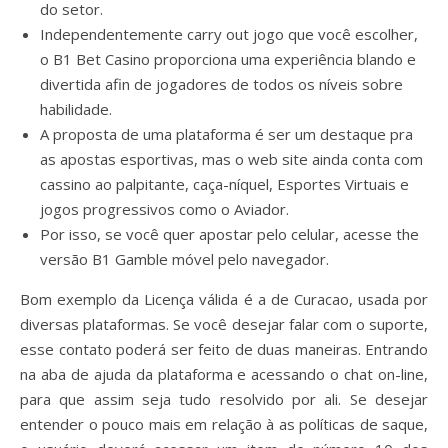
do setor.
Independentemente carry out jogo que você escolher,
o B1 Bet Casino proporciona uma experiência blando e
divertida afin de jogadores de todos os níveis sobre
habilidade.
A proposta de uma plataforma é ser um destaque pra
as apostas esportivas, mas o web site ainda conta com
cassino ao palpitante, caça-níquel, Esportes Virtuais e
jogos progressivos como o Aviador.
Por isso, se você quer apostar pelo celular, acesse the
versão B1 Gamble móvel pelo navegador.
Bom exemplo da Licença válida é a de Curacao, usada por
diversas plataformas. Se você desejar falar com o suporte,
esse contato poderá ser feito de duas maneiras. Entrando
na aba de ajuda da plataforma e acessando o chat on-line,
para que assim seja tudo resolvido por ali. Se desejar
entender o pouco mais em relação à as políticas de saque,